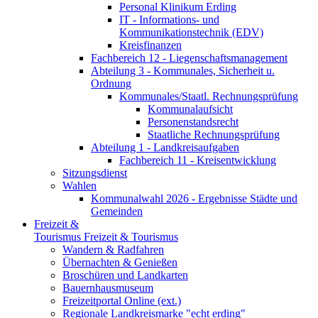
Personal Klinikum Erding
IT - Informations- und
Kommunikationstechnik (EDV)
Kreisfinanzen
Fachbereich 12 - Liegenschaftsmanagement
Abteilung 3 - Kommunales, Sicherheit u.
Ordnung
Kommunales/Staatl. Rechnungsprüfung
Kommunalaufsicht
Personenstandsrecht
Staatliche Rechnungsprüfung
Abteilung 1 - Landkreisaufgaben
Fachbereich 11 - Kreisentwicklung
Sitzungsdienst
Wahlen
Kommunalwahl 2026 - Ergebnisse Städte und
Gemeinden
Freizeit &
Tourismus
Freizeit & Tourismus
Wandern & Radfahren
Übernachten & Genießen
Broschüren und Landkarten
Bauernhausmuseum
Freizeitportal Online (ext.)
Regionale Landkreismarke "echt erding"