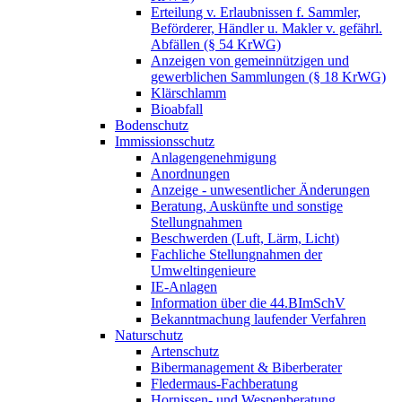
Erteilung v. Erlaubnissen f. Sammler,
Beförderer, Händler u. Makler v. gefährl.
Abfällen (§ 54 KrWG)
Anzeigen von gemeinnützigen und
gewerblichen Sammlungen (§ 18 KrWG)
Klärschlamm
Bioabfall
Bodenschutz
Immissionsschutz
Anlagengenehmigung
Anordnungen
Anzeige - unwesentlicher Änderungen
Beratung, Auskünfte und sonstige
Stellungnahmen
Beschwerden (Luft, Lärm, Licht)
Fachliche Stellungnahmen der
Umweltingenieure
IE-Anlagen
Information über die 44.BImSchV
Bekanntmachung laufender Verfahren
Naturschutz
Artenschutz
Bibermanagement & Biberberater
Fledermaus-Fachberatung
Hornissen- und Wespenberatung