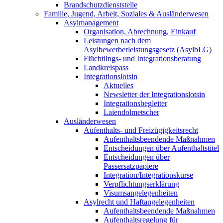
Brandschutzdienststelle
Familie, Jugend, Arbeit, Soziales & Ausländerwesen
Asylmanagement
Organisation, Abrechnung, Einkauf
Leistungen nach dem
Asylbewerberleistungsgesetz (AsylbLG)
Flüchtlings- und Integrationsberatung
Landkreispass
Integrationslotsin
Aktuelles
Newsletter der Integrationslotsin
Integrationsbegleiter
Laiendolmetscher
Ausländerwesen
Aufenthalts- und Freizügigkeitsrecht
Aufenthaltsbeendende Maßnahmen
Entscheidungen über Aufenthaltstitel
Entscheidungen über
Passersatzpapiere
Integration/Integrationskurse
Verpflichtungserklärung
Visumsangelegenheiten
Asylrecht und Haftangelegenheiten
Aufenthaltsbeendende Maßnahmen
Aufenthaltsregelung für