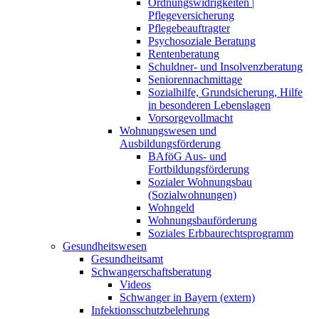
Ordnungswidrigkeiten |
Pflegeversicherung
Pflegebeauftragter
Psychosoziale Beratung
Rentenberatung
Schuldner- und Insolvenzberatung
Seniorennachmittage
Sozialhilfe, Grundsicherung, Hilfe
in besonderen Lebenslagen
Vorsorgevollmacht
Wohnungswesen und
Ausbildungsförderung
BAföG Aus- und
Fortbildungsförderung
Sozialer Wohnungsbau
(Sozialwohnungen)
Wohngeld
Wohnungsbauförderung
Soziales Erbbaurechtsprogramm
Gesundheitswesen
Gesundheitsamt
Schwangerschaftsberatung
Videos
Schwanger in Bayern (extern)
Infektionsschutzbelehrung