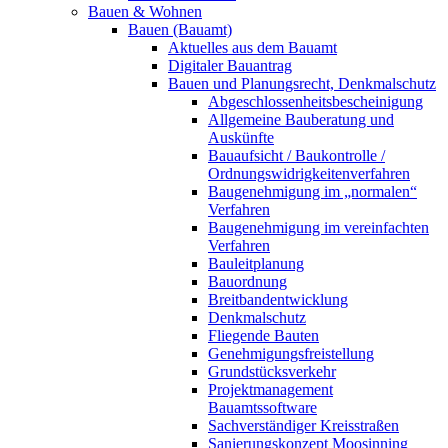
Bauen & Wohnen
Bauen (Bauamt)
Aktuelles aus dem Bauamt
Digitaler Bauantrag
Bauen und Planungsrecht, Denkmalschutz
Abgeschlossenheitsbescheinigung
Allgemeine Bauberatung und
Auskünfte
Bauaufsicht / Baukontrolle /
Ordnungswidrigkeitenverfahren
Baugenehmigung im „normalen“
Verfahren
Baugenehmigung im vereinfachten
Verfahren
Bauleitplanung
Bauordnung
Breitbandentwicklung
Denkmalschutz
Fliegende Bauten
Genehmigungsfreistellung
Grundstücksverkehr
Projektmanagement
Bauamtssoftware
Sachverständiger Kreisstraßen
Sanierungskonzept Moosinning