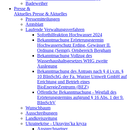
Badeweiher
Presse &
Aktuelles
Presse & Aktuelles
Pressemitteilungen
Amtsblatt
Laufende Verwaltungsverfahren
Soforthilfeaktion Hochwasser 2024
Bekanntmachung Erörterungstermin
Hochwasserschutz Erding, Gewässer II.
Ordnung (Sempt), Ortsbereich Bergham
Bekanntmachung Vollzug des
Wasserhaushaltsgesetzes WHG zweite
Auslegung
Bekanntmachung des Antrags nach § 4 i.v.m. §
10 BImSchG der Fa. Wurzer Umwelt GmbH auf
Errichtung und Betrieb eines
BioEnergieZentrums (BEZ)
Öffentliche Bekanntmachung - Wegfall des
Erörterungstermins aufgrund § 16 Abs. 1 der 9.
BImSchV
Wunschbaum
Ausschreibungen
Landkreiszeitung
Ukrainekrise - Ukrayinsʹka kryza
Ansprechpartner