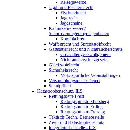
Reisegewerbe
Jagd- und Fischereirecht
Fischereirecht
Jagdrecht
Jagdscheine
Kaminkehrerwesen/
Schornsteinfegerangelegenheiten
Kaminkehrer
Waffenrecht und Sprengstoffrecht
Gaststättenrecht und Nichtraucherschutz
Gaststättengesetz allgemein
Nichtraucherschutzgesetz
Glücksspielrecht
Sicherheitsrecht
Motorsportliche Veranstaltungen
Versammlungsrecht / Demo
Schulpflicht
Katastrophenschutz, ILS
Rettungskette Forst
Rettungspunkte Ebersberg
Rettungspunkte Erding
Rettungspunkte Freising
Taktisch-Techn.-Betriebsstelle
Zivil- und Katastrophenschutz
Integrierte Leitstelle - ILS