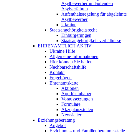
Asylbewerber im laufenden
Asylverfahren
Aufenthaltsregelung für abgelehnte
Asylbewerber
Ukraine
Staatsangehörigkeitsrecht
Einbürgerungen
Staatsangehörigkeitsverhältnisse
EHRENAMTLICH AKTIV
Ukraine Hilfe
Allgemeine Informationen
Hier können Sie helfen
Nachbarschaftshilfe
Kontakt
Fragebögen
Ehrenamtskarte
Aktionen
App für Inhaber
Voraussetzungen
Formulare
Akzeptanzstellen
Newsletter
Erziehungsberatung
Angebot
Erziehungs- und Familienberatungsstelle