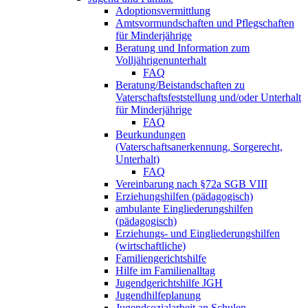
Adoptionsvermittlung
Amtsvormundschaften und Pflegschaften
für Minderjährige
Beratung und Information zum
Volljährigenunterhalt
FAQ
Beratung/Beistandschaften zu
Vaterschaftsfeststellung und/oder Unterhalt
für Minderjährige
FAQ
Beurkundungen
(Vaterschaftsanerkennung, Sorgerecht,
Unterhalt)
FAQ
Vereinbarung nach §72a SGB VIII
Erziehungshilfen (pädagogisch)
ambulante Eingliederungshilfen
(pädagogisch)
Erziehungs- und Eingliederungshilfen
(wirtschaftliche)
Familiengerichtshilfe
Hilfe im Familienalltag
Jugendgerichtshilfe JGH
Jugendhilfeplanung
Jugendsozialarbeit an Schulen