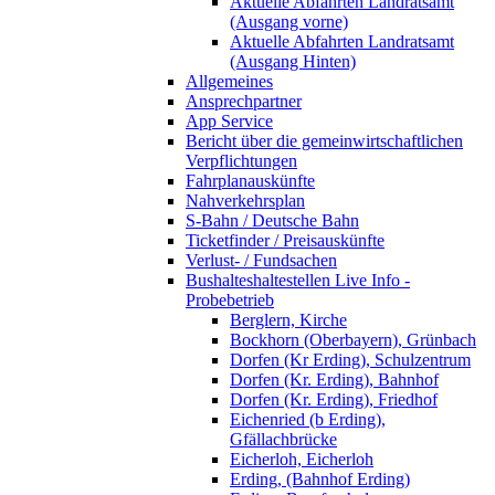
Aktuelle Abfahrten Landratsamt
(Ausgang vorne)
Aktuelle Abfahrten Landratsamt
(Ausgang Hinten)
Allgemeines
Ansprechpartner
App Service
Bericht über die gemeinwirtschaftlichen
Verpflichtungen
Fahrplanauskünfte
Nahverkehrsplan
S-Bahn / Deutsche Bahn
Ticketfinder / Preisauskünfte
Verlust- / Fundsachen
Bushalteshaltestellen Live Info -
Probebetrieb
Berglern, Kirche
Bockhorn (Oberbayern), Grünbach
Dorfen (Kr Erding), Schulzentrum
Dorfen (Kr. Erding), Bahnhof
Dorfen (Kr. Erding), Friedhof
Eichenried (b Erding),
Gfällachbrücke
Eicherloh, Eicherloh
Erding, (Bahnhof Erding)