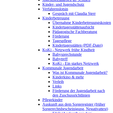
Kinder- und Jugendschutz
Verfahrenslotsin
Gespräch mit Claudia Sterr
Kinderbetreuung
Übernahme Kinderbetreuungskosten
Kindertagesstättenaufsicht
Pädagogische Fachberatung
Förderung
Tagespflege
Kindertagesstätten (PDF-Datei)
KoKi - Netzwerk frühe Kindheit
Babysprechstunde
Babytreff
KoKi - Ein starkes Netzwerk
Kommunale Jugendarbeit
Was ist Kommunale Jugendarbeit?
Kinderkino & mehr
Verleih
Links
Förderung der Jugendarbeit nach
den Zuschussrichtlinien
Pflegekinder
Auskunft aus dem Sorgeregister (früher
Sorgerechtsbescheinigung, Negativattest)