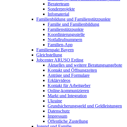
Beraterteam
Sonderprojekte
Infomaterial
Familienbildung und Familienstützpunkte
Familie und Familienbildung
Familienstützpunkte
Koordinierungsstelle
Notfallrufnummern
Familien-App
Familienpakt Bayern
Gleichstellung
Jobcenter ARUSO Erding
Aktuelles und weitere Beratungsangebote
Kontakt und Öffnungzeiten
Anträge und Formulare
Erklärvideos
Kontakt für Arbeitgeber
Online-kommunizieren
Markt und Integration
Ukraine
Grundsicherungsgeld und Geldleistungen
Datenschutz
Impressum
Öffentliche Zustellung
Jugend und Familie