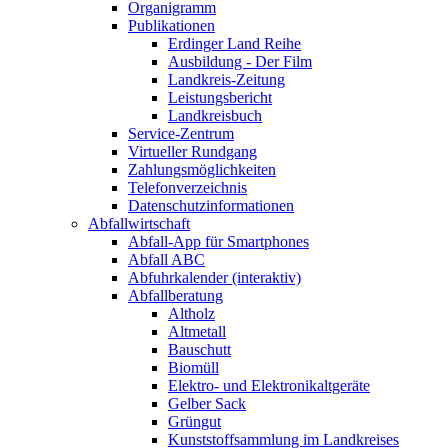
Organigramm
Publikationen
Erdinger Land Reihe
Ausbildung - Der Film
Landkreis-Zeitung
Leistungsbericht
Landkreisbuch
Service-Zentrum
Virtueller Rundgang
Zahlungsmöglichkeiten
Telefonverzeichnis
Datenschutzinformationen
Abfallwirtschaft
Abfall-App für Smartphones
Abfall ABC
Abfuhrkalender (interaktiv)
Abfallberatung
Altholz
Altmetall
Bauschutt
Biomüll
Elektro- und Elektronikaltgeräte
Gelber Sack
Grüngut
Kunststoffsammlung im Landkreises