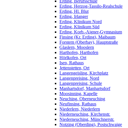
Erding, Berufsschule
Erding, Herzog-Tassilo-Realschule
Erding, Hl. Blut
Erding, Irlanger
Erding, Klinikum Nord
Erding, Klinikum Süd
Erding, Korb.-Aigner-Gymnasium
Finsing (Kr. Erding), Maibaum
Forstern (Oberbay), Hauptstraße
Glaslern, Mooslern
Harthofen, Harthofen
Hörlkofen, Ort
Isen, Rathaus
Jettenstetten, Ort
Langengeisling, Kirchplatz
Langenpreising, Nord
Langenpreising, Schule
Manhartsdorf, Manhartsdorf
Moosinning, Kapelle
Neuching, Oberneuching
Neufinsing, Rathaus
Niederlern, Niederlern
Niederneuching, Kirchenstr.
Niederneuching, Münchnerstr.
Notzing (Oberding), Postschwaige