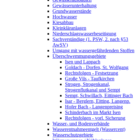
Gewässerunterhaltung
Grundwasserstände
Hochwasser
Kiesabbau
Kleinkläranlagen
Niederschlagswasserbeseitigung
Sachverständige (1. PSW, 2. nach §53
AwSV)
Umgang mit wassergefährdenden Stoffen
Überschwemmungsgebiete
Isen und Lappach
Goldach - Dorfen, St. Wolfgang
Rechtsfolgen - Festsetzung
Große Vils - Taufkirchen
Strogen, Strogenkanal,
Strogenflutkanal und Sempt
Sempt, Schwillach, Eittinger Bach
Isar - Berglern, Eitting, Langenp.
Hofer Bach - Langenpreising
Schinderbach im Markt Isen
Rechtsfolgen - vorl. Sicherung
Wasser- und Bodenverbände
Wasserentnahmeentgelt (Wassercent)
Wasserschutzgebiete