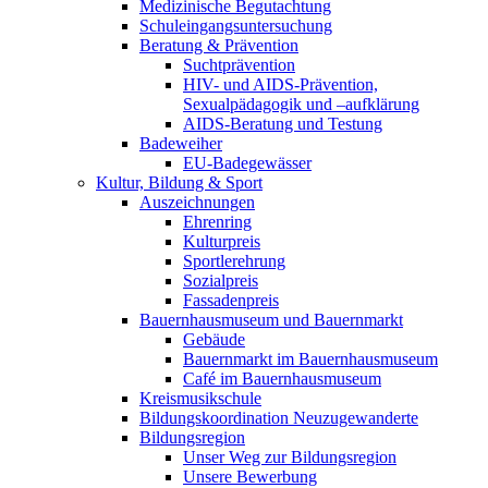
Medizinische Begutachtung
Schuleingangsuntersuchung
Beratung & Prävention
Suchtprävention
HIV- und AIDS-Prävention,
Sexualpädagogik und –aufklärung
AIDS-Beratung und Testung
Badeweiher
EU-Badegewässer
Kultur, Bildung & Sport
Auszeichnungen
Ehrenring
Kulturpreis
Sportlerehrung
Sozialpreis
Fassadenpreis
Bauernhausmuseum und Bauernmarkt
Gebäude
Bauernmarkt im Bauernhausmuseum
Café im Bauernhausmuseum
Kreismusikschule
Bildungskoordination Neuzugewanderte
Bildungsregion
Unser Weg zur Bildungsregion
Unsere Bewerbung