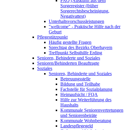
FAQ (Auskunft aus dem
Sorgeregister (früher
Sorgerechtsbescheinigung,
Negativattest)
Unterhaltsvorschussleistungen
"wellcome" - Praktische Hilfe nach der
Geburt
Pflegestützpunkt
Häufig gestellte Fragen
Sprechtag des Bezirks Oberbayern
Treffpunkt Selbsthilfe Erding
Senioren, Behinderte und Soziales
Senioren/Behinderten Beauftragte
Soziales
Senioren, Behinderte und Soziales
Betreuungsstelle
Bildung und Teilhabe
Fachstelle für Sozialplanung
Heimaufsicht / FQA
Hilfe zur Weiterführung des
Haushalts
Kommunale Seniorenvertretungen
und Seniorenbeiräte
Kommunale Wohnberatung
Landespflegegeld