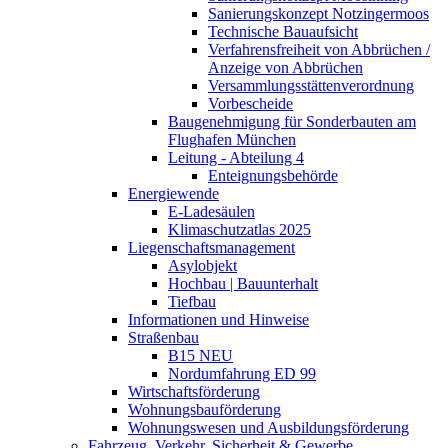
Sanierungskonzept Notzingermoos
Technische Bauaufsicht
Verfahrensfreiheit von Abbrüchen /
Anzeige von Abbrüchen
Versammlungsstättenverordnung
Vorbescheide
Baugenehmigung für Sonderbauten am
Flughafen München
Leitung - Abteilung 4
Enteignungsbehörde
Energiewende
E-Ladesäulen
Klimaschutzatlas 2025
Liegenschaftsmanagement
Asylobjekt
Hochbau | Bauunterhalt
Tiefbau
Informationen und Hinweise
Straßenbau
B15 NEU
Nordumfahrung ED 99
Wirtschaftsförderung
Wohnungsbauförderung
Wohnungswesen und Ausbildungsförderung
Fahrzeug, Verkehr, Sicherheit & Gewerbe