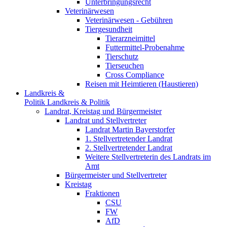
Unterbringungsrecht
Veterinärwesen
Veterinärwesen - Gebühren
Tiergesundheit
Tierarzneimittel
Futtermittel-Probenahme
Tierschutz
Tierseuchen
Cross Compliance
Reisen mit Heimtieren (Haustieren)
Landkreis &
Politik
Landkreis & Politik
Landrat, Kreistag und Bürgermeister
Landrat und Stellvertreter
Landrat Martin Bayerstorfer
1. Stellvertretender Landrat
2. Stellvertretender Landrat
Weitere Stellvertreterin des Landrats im
Amt
Bürgermeister und Stellvertreter
Kreistag
Fraktionen
CSU
FW
AfD