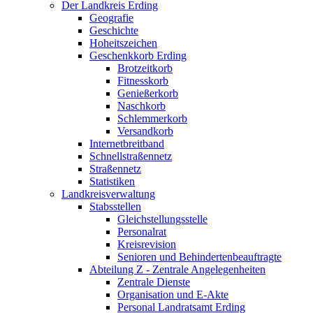
Der Landkreis Erding
Geografie
Geschichte
Hoheitszeichen
Geschenkkorb Erding
Brotzeitkorb
Fitnesskorb
Genießerkorb
Naschkorb
Schlemmerkorb
Versandkorb
Internetbreitband
Schnellstraßennetz
Straßennetz
Statistiken
Landkreisverwaltung
Stabsstellen
Gleichstellungsstelle
Personalrat
Kreisrevision
Senioren und Behindertenbeauftragte
Abteilung Z - Zentrale Angelegenheiten
Zentrale Dienste
Organisation und E-Akte
Personal Landratsamt Erding