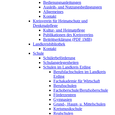
Bedienungsanleitungen
Ausleih- und Nutzungsbedingungen
Allgemeines
Kontakt
Kreisverein für Heimatschutz und
Denkmalpflege
Kultur- und Heimatpflege
Publikationen des Kreisvereins
Beitrittserklärung (PDF 1MB)
Landkreisbibliothek
Kontakt
Schule
Schülerbeförderung
Schulangelegenheiten
Schulen im Landkreis Erding
Berufsfachschulen im Landkreis
Erding
Fachakademie für Wirtschaft
Berufsschulen
Fachoberschule/Berufsoberschule
Förderzentren
Gymnasien
Grund-, Haupt- u. Mittelschulen
Kreismusikschule
Realschulen