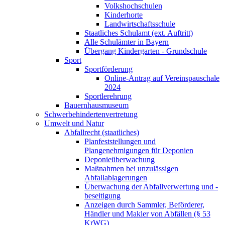
Volkshochschulen
Kinderhorte
Landwirtschaftsschule
Staatliches Schulamt (ext. Auftritt)
Alle Schulämter in Bayern
Übergang Kindergarten - Grundschule
Sport
Sportförderung
Online-Antrag auf Vereinspauschale
2024
Sportlerehrung
Bauernhausmuseum
Schwerbehindertenvertretung
Umwelt und Natur
Abfallrecht (staatliches)
Planfeststellungen und
Plangenehmigungen für Deponien
Deponieüberwachung
Maßnahmen bei unzulässigen
Abfallablagerungen
Überwachung der Abfallverwertung und -
beseitigung
Anzeigen durch Sammler, Beförderer,
Händler und Makler von Abfällen (§ 53
KrWG)