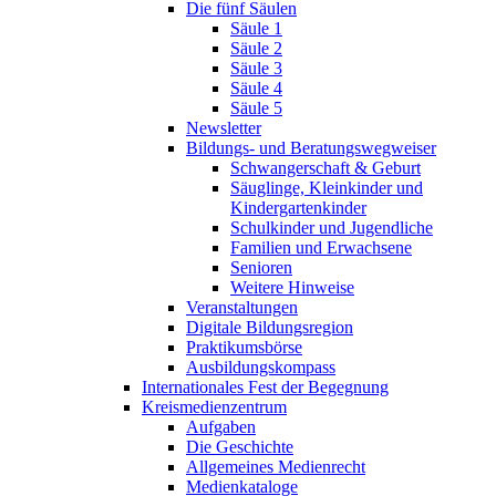
Die fünf Säulen
Säule 1
Säule 2
Säule 3
Säule 4
Säule 5
Newsletter
Bildungs- und Beratungswegweiser
Schwangerschaft & Geburt
Säuglinge, Kleinkinder und
Kindergartenkinder
Schulkinder und Jugendliche
Familien und Erwachsene
Senioren
Weitere Hinweise
Veranstaltungen
Digitale Bildungsregion
Praktikumsbörse
Ausbildungskompass
Internationales Fest der Begegnung
Kreismedienzentrum
Aufgaben
Die Geschichte
Allgemeines Medienrecht
Medienkataloge