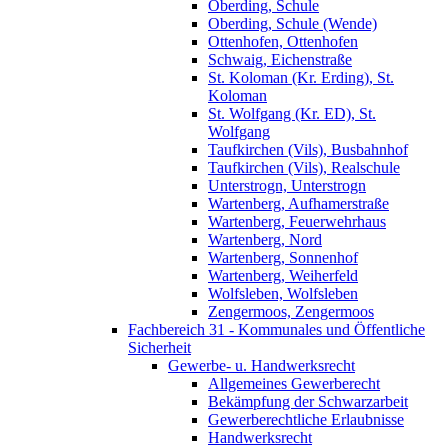
Oberding, Schule
Oberding, Schule (Wende)
Ottenhofen, Ottenhofen
Schwaig, Eichenstraße
St. Koloman (Kr. Erding), St.
Koloman
St. Wolfgang (Kr. ED), St.
Wolfgang
Taufkirchen (Vils), Busbahnhof
Taufkirchen (Vils), Realschule
Unterstrogn, Unterstrogn
Wartenberg, Aufhamerstraße
Wartenberg, Feuerwehrhaus
Wartenberg, Nord
Wartenberg, Sonnenhof
Wartenberg, Weiherfeld
Wolfsleben, Wolfsleben
Zengermoos, Zengermoos
Fachbereich 31 - Kommunales und Öffentliche
Sicherheit
Gewerbe- u. Handwerksrecht
Allgemeines Gewerberecht
Bekämpfung der Schwarzarbeit
Gewerberechtliche Erlaubnisse
Handwerksrecht