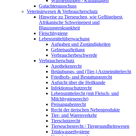
Wärmepumpen / Kühlanlagen
Gutachterausschuss
Veterinärwesen & Verbraucherschutz
Hinweise zu Tierseuchen, wie Geflügelpest,
Afrikanische Schweinepest und
Blauzungenkrankheit
Fleischhygiene
Lebensmittelüberwachung
Aufgaben und Zuständigkeiten
Gebietsaufteilung
Verbraucherbeschwerde
Verbraucherschutz
Apothekenrecht
Betäubungs- und (Tier-) Arzneimittelrecht
Friedhofs- und Bestattungsrecht
Aufsicht über die Heilkunde
Infektionsschutzrecht
Lebensmittelrecht (mit Fleisch- und
Milchhygienerecht)
Preisangabenrecht
Recht der tierischen Nebenprodukte
Tier- und Warenverkehr
Tierschutzrecht
Tierseuchenrecht / Tiergesundheitswesen
Trinkwasserhygiene