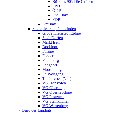
Bündnis 90´/ Die Grünen
SPD
ÖDP
Die Linke
FDP
Kreisräte
Städte, Märkte, Gemeinden
Große Kreisstadt Erding
Stadt Dorfen
Markt Isen
Bockhorn
Finsing
Forstern
Fraunberg
Lengdorf
Moosinning
St. Wolfgang
Taufkirchen (Vils)
VG Hörlkofen
VG Oberding
VG Oberneuching
VG Pastetten
VG Steinkirchen
VG Wartenberg
Büro des Landrats