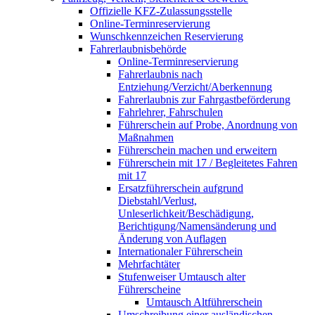
Offizielle KFZ-Zulassungsstelle
Online-Terminreservierung
Wunschkennzeichen Reservierung
Fahrerlaubnisbehörde
Online-Terminreservierung
Fahrerlaubnis nach
Entziehung/Verzicht/Aberkennung
Fahrerlaubnis zur Fahrgastbeförderung
Fahrlehrer, Fahrschulen
Führerschein auf Probe, Anordnung von
Maßnahmen
Führerschein machen und erweitern
Führerschein mit 17 / Begleitetes Fahren
mit 17
Ersatzführerschein aufgrund
Diebstahl/Verlust,
Unleserlichkeit/Beschädigung,
Berichtigung/Namensänderung und
Änderung von Auflagen
Internationaler Führerschein
Mehrfachtäter
Stufenweiser Umtausch alter
Führerscheine
Umtausch Altführerschein
Umschreibung einer ausländischen