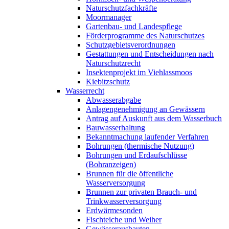
Naturschutzfachkräfte
Moormanager
Gartenbau- und Landespflege
Förderprogramme des Naturschutzes
Schutzgebietsverordnungen
Gestattungen und Entscheidungen nach
Naturschutzrecht
Insektenprojekt im Viehlassmoos
Kiebitzschutz
Wasserrecht
Abwasserabgabe
Anlagengenehmigung an Gewässern
Antrag auf Auskunft aus dem Wasserbuch
Bauwasserhaltung
Bekanntmachung laufender Verfahren
Bohrungen (thermische Nutzung)
Bohrungen und Erdaufschlüsse
(Bohranzeigen)
Brunnen für die öffentliche
Wasserversorgung
Brunnen zur privaten Brauch- und
Trinkwasserversorgung
Erdwärmesonden
Fischteiche und Weiher
Gewässerausbauten