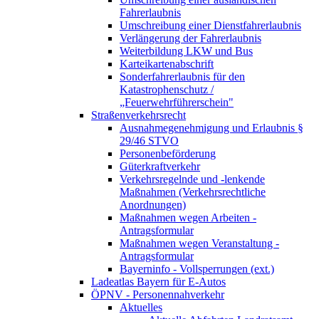
Fahrerlaubnis
Umschreibung einer Dienstfahrerlaubnis
Verlängerung der Fahrerlaubnis
Weiterbildung LKW und Bus
Karteikartenabschrift
Sonderfahrerlaubnis für den
Katastrophenschutz /
„Feuerwehrführerschein"
Straßenverkehrsrecht
Ausnahmegenehmigung und Erlaubnis §
29/46 STVO
Personenbeförderung
Güterkraftverkehr
Verkehrsregelnde und -lenkende
Maßnahmen (Verkehrsrechtliche
Anordnungen)
Maßnahmen wegen Arbeiten -
Antragsformular
Maßnahmen wegen Veranstaltung -
Antragsformular
Bayerninfo - Vollsperrungen (ext.)
Ladeatlas Bayern für E-Autos
ÖPNV - Personennahverkehr
Aktuelles