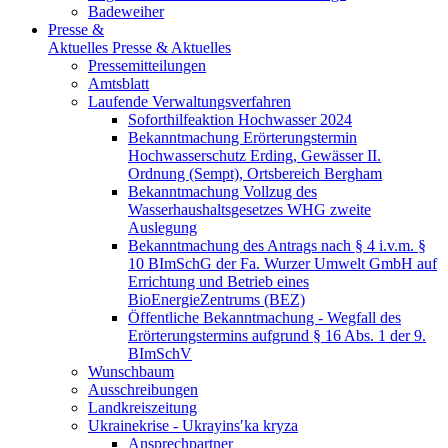
Badeweiher
Presse &
Aktuelles
Presse & Aktuelles
Pressemitteilungen
Amtsblatt
Laufende Verwaltungsverfahren
Soforthilfeaktion Hochwasser 2024
Bekanntmachung Erörterungstermin
Hochwasserschutz Erding, Gewässer II.
Ordnung (Sempt), Ortsbereich Bergham
Bekanntmachung Vollzug des
Wasserhaushaltsgesetzes WHG zweite
Auslegung
Bekanntmachung des Antrags nach § 4 i.v.m. §
10 BImSchG der Fa. Wurzer Umwelt GmbH auf
Errichtung und Betrieb eines
BioEnergieZentrums (BEZ)
Öffentliche Bekanntmachung - Wegfall des
Erörterungstermins aufgrund § 16 Abs. 1 der 9.
BImSchV
Wunschbaum
Ausschreibungen
Landkreiszeitung
Ukrainekrise - Ukrayinsʹka kryza
Ansprechpartner