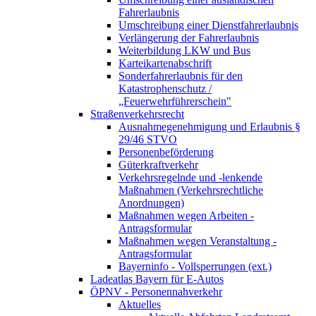
Fahrerlaubnis
Umschreibung einer Dienstfahrerlaubnis
Verlängerung der Fahrerlaubnis
Weiterbildung LKW und Bus
Karteikartenabschrift
Sonderfahrerlaubnis für den
Katastrophenschutz /
„Feuerwehrführerschein"
Straßenverkehrsrecht
Ausnahmegenehmigung und Erlaubnis §
29/46 STVO
Personenbeförderung
Güterkraftverkehr
Verkehrsregelnde und -lenkende
Maßnahmen (Verkehrsrechtliche
Anordnungen)
Maßnahmen wegen Arbeiten -
Antragsformular
Maßnahmen wegen Veranstaltung -
Antragsformular
Bayerninfo - Vollsperrungen (ext.)
Ladeatlas Bayern für E-Autos
ÖPNV - Personennahverkehr
Aktuelles