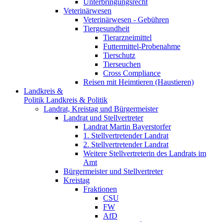
Unterbringungsrecht
Veterinärwesen
Veterinärwesen - Gebühren
Tiergesundheit
Tierarzneimittel
Futtermittel-Probenahme
Tierschutz
Tierseuchen
Cross Compliance
Reisen mit Heimtieren (Haustieren)
Landkreis &
Politik
Landkreis & Politik
Landrat, Kreistag und Bürgermeister
Landrat und Stellvertreter
Landrat Martin Bayerstorfer
1. Stellvertretender Landrat
2. Stellvertretender Landrat
Weitere Stellvertreterin des Landrats im
Amt
Bürgermeister und Stellvertreter
Kreistag
Fraktionen
CSU
FW
AfD