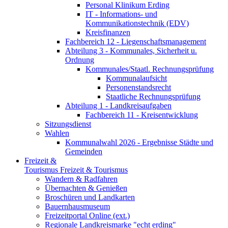
Personal Klinikum Erding
IT - Informations- und
Kommunikationstechnik (EDV)
Kreisfinanzen
Fachbereich 12 - Liegenschaftsmanagement
Abteilung 3 - Kommunales, Sicherheit u.
Ordnung
Kommunales/Staatl. Rechnungsprüfung
Kommunalaufsicht
Personenstandsrecht
Staatliche Rechnungsprüfung
Abteilung 1 - Landkreisaufgaben
Fachbereich 11 - Kreisentwicklung
Sitzungsdienst
Wahlen
Kommunalwahl 2026 - Ergebnisse Städte und
Gemeinden
Freizeit &
Tourismus
Freizeit & Tourismus
Wandern & Radfahren
Übernachten & Genießen
Broschüren und Landkarten
Bauernhausmuseum
Freizeitportal Online (ext.)
Regionale Landkreismarke "echt erding"