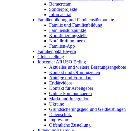
Beraterteam
Sonderprojekte
Infomaterial
Familienbildung und Familienstützpunkte
Familie und Familienbildung
Familienstützpunkte
Koordinierungsstelle
Notfallrufnummern
Familien-App
Familienpakt Bayern
Gleichstellung
Jobcenter ARUSO Erding
Aktuelles und weitere Beratungsangebote
Kontakt und Öffnungzeiten
Anträge und Formulare
Erklärvideos
Kontakt für Arbeitgeber
Online-kommunizieren
Markt und Integration
Ukraine
Grundsicherungsgeld und Geldleistungen
Datenschutz
Impressum
Öffentliche Zustellung
Jugend und Familie