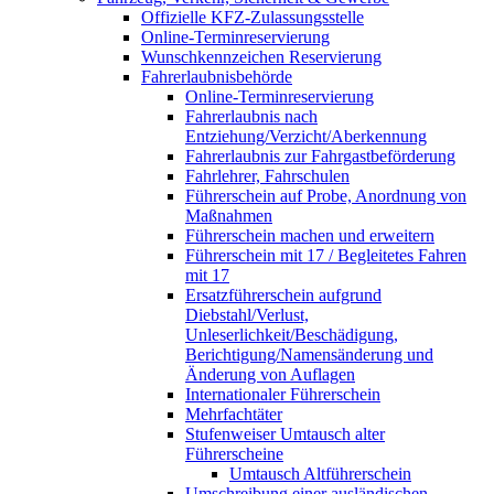
Offizielle KFZ-Zulassungsstelle
Online-Terminreservierung
Wunschkennzeichen Reservierung
Fahrerlaubnisbehörde
Online-Terminreservierung
Fahrerlaubnis nach
Entziehung/Verzicht/Aberkennung
Fahrerlaubnis zur Fahrgastbeförderung
Fahrlehrer, Fahrschulen
Führerschein auf Probe, Anordnung von
Maßnahmen
Führerschein machen und erweitern
Führerschein mit 17 / Begleitetes Fahren
mit 17
Ersatzführerschein aufgrund
Diebstahl/Verlust,
Unleserlichkeit/Beschädigung,
Berichtigung/Namensänderung und
Änderung von Auflagen
Internationaler Führerschein
Mehrfachtäter
Stufenweiser Umtausch alter
Führerscheine
Umtausch Altführerschein
Umschreibung einer ausländischen