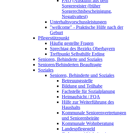
FAQ (Auskunft aus dem
Sorgeregister (früher
Sorgerechtsbescheinigung,
Negativattest)
Unterhaltsvorschussleistungen
"wellcome" - Praktische Hilfe nach der
Geburt
Pflegestützpunkt
Häufig gestellte Fragen
Sprechtag des Bezirks Oberbayern
Treffpunkt Selbsthilfe Erding
Senioren, Behinderte und Soziales
Senioren/Behinderten Beauftragte
Soziales
Senioren, Behinderte und Soziales
Betreuungsstelle
Bildung und Teilhabe
Fachstelle für Sozialplanung
Heimaufsicht / FQA
Hilfe zur Weiterführung des
Haushalts
Kommunale Seniorenvertretungen
und Seniorenbeiräte
Kommunale Wohnberatung
Landespflegegeld