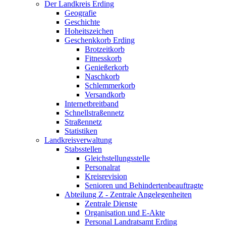
Der Landkreis Erding
Geografie
Geschichte
Hoheitszeichen
Geschenkkorb Erding
Brotzeitkorb
Fitnesskorb
Genießerkorb
Naschkorb
Schlemmerkorb
Versandkorb
Internetbreitband
Schnellstraßennetz
Straßennetz
Statistiken
Landkreisverwaltung
Stabsstellen
Gleichstellungsstelle
Personalrat
Kreisrevision
Senioren und Behindertenbeauftragte
Abteilung Z - Zentrale Angelegenheiten
Zentrale Dienste
Organisation und E-Akte
Personal Landratsamt Erding