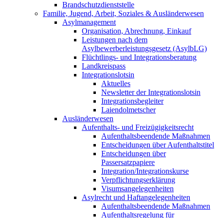
Brandschutzdienststelle
Familie, Jugend, Arbeit, Soziales & Ausländerwesen
Asylmanagement
Organisation, Abrechnung, Einkauf
Leistungen nach dem
Asylbewerberleistungsgesetz (AsylbLG)
Flüchtlings- und Integrationsberatung
Landkreispass
Integrationslotsin
Aktuelles
Newsletter der Integrationslotsin
Integrationsbegleiter
Laiendolmetscher
Ausländerwesen
Aufenthalts- und Freizügigkeitsrecht
Aufenthaltsbeendende Maßnahmen
Entscheidungen über Aufenthaltstitel
Entscheidungen über
Passersatzpapiere
Integration/Integrationskurse
Verpflichtungserklärung
Visumsangelegenheiten
Asylrecht und Haftangelegenheiten
Aufenthaltsbeendende Maßnahmen
Aufenthaltsregelung für