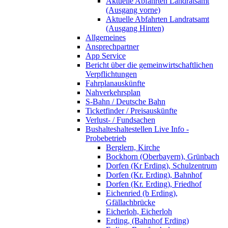
Aktuelle Abfahrten Landratsamt
(Ausgang vorne)
Aktuelle Abfahrten Landratsamt
(Ausgang Hinten)
Allgemeines
Ansprechpartner
App Service
Bericht über die gemeinwirtschaftlichen
Verpflichtungen
Fahrplanauskünfte
Nahverkehrsplan
S-Bahn / Deutsche Bahn
Ticketfinder / Preisauskünfte
Verlust- / Fundsachen
Bushalteshaltestellen Live Info -
Probebetrieb
Berglern, Kirche
Bockhorn (Oberbayern), Grünbach
Dorfen (Kr Erding), Schulzentrum
Dorfen (Kr. Erding), Bahnhof
Dorfen (Kr. Erding), Friedhof
Eichenried (b Erding),
Gfällachbrücke
Eicherloh, Eicherloh
Erding, (Bahnhof Erding)