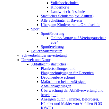
Volkshochschulen
Kinderhorte
Landwirtschaftsschule
Staatliches Schulamt (ext. Auftritt)
Alle Schulämter in Bayern
Übergang Kindergarten - Grundschule
Sport
Sportförderung
Online-Antrag auf Vereinspauschale
2024
Sportlerehrung
Bauernhausmuseum
Schwerbehindertenvertretung
Umwelt und Natur
Abfallrecht (staatliches)
Planfeststellungen und
Plangenehmigungen für Deponien
Deponieüberwachung
Maßnahmen bei unzulässigen
Abfallablagerungen
Überwachung der Abfallverwertung und -
beseitigung
Anzeigen durch Sammler, Beförderer,
Händler und Makler von Abfällen (§ 53
KrWG)