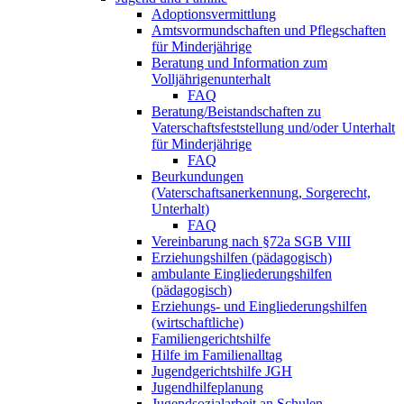
Adoptionsvermittlung
Amtsvormundschaften und Pflegschaften
für Minderjährige
Beratung und Information zum
Volljährigenunterhalt
FAQ
Beratung/Beistandschaften zu
Vaterschaftsfeststellung und/oder Unterhalt
für Minderjährige
FAQ
Beurkundungen
(Vaterschaftsanerkennung, Sorgerecht,
Unterhalt)
FAQ
Vereinbarung nach §72a SGB VIII
Erziehungshilfen (pädagogisch)
ambulante Eingliederungshilfen
(pädagogisch)
Erziehungs- und Eingliederungshilfen
(wirtschaftliche)
Familiengerichtshilfe
Hilfe im Familienalltag
Jugendgerichtshilfe JGH
Jugendhilfeplanung
Jugendsozialarbeit an Schulen