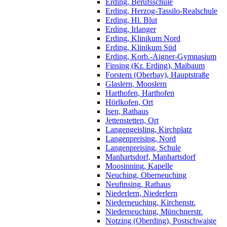
Erding, Berufsschule
Erding, Herzog-Tassilo-Realschule
Erding, Hl. Blut
Erding, Irlanger
Erding, Klinikum Nord
Erding, Klinikum Süd
Erding, Korb.-Aigner-Gymnasium
Finsing (Kr. Erding), Maibaum
Forstern (Oberbay), Hauptstraße
Glaslern, Mooslern
Harthofen, Harthofen
Hörlkofen, Ort
Isen, Rathaus
Jettenstetten, Ort
Langengeisling, Kirchplatz
Langenpreising, Nord
Langenpreising, Schule
Manhartsdorf, Manhartsdorf
Moosinning, Kapelle
Neuching, Oberneuching
Neufinsing, Rathaus
Niederlern, Niederlern
Niederneuching, Kirchenstr.
Niederneuching, Münchnerstr.
Notzing (Oberding), Postschwaige