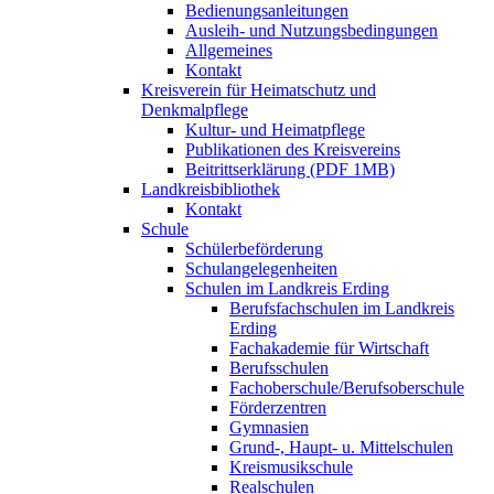
Bedienungsanleitungen
Ausleih- und Nutzungsbedingungen
Allgemeines
Kontakt
Kreisverein für Heimatschutz und
Denkmalpflege
Kultur- und Heimatpflege
Publikationen des Kreisvereins
Beitrittserklärung (PDF 1MB)
Landkreisbibliothek
Kontakt
Schule
Schülerbeförderung
Schulangelegenheiten
Schulen im Landkreis Erding
Berufsfachschulen im Landkreis
Erding
Fachakademie für Wirtschaft
Berufsschulen
Fachoberschule/Berufsoberschule
Förderzentren
Gymnasien
Grund-, Haupt- u. Mittelschulen
Kreismusikschule
Realschulen