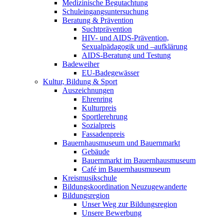
Medizinische Begutachtung
Schuleingangsuntersuchung
Beratung & Prävention
Suchtprävention
HIV- und AIDS-Prävention,
Sexualpädagogik und –aufklärung
AIDS-Beratung und Testung
Badeweiher
EU-Badegewässer
Kultur, Bildung & Sport
Auszeichnungen
Ehrenring
Kulturpreis
Sportlerehrung
Sozialpreis
Fassadenpreis
Bauernhausmuseum und Bauernmarkt
Gebäude
Bauernmarkt im Bauernhausmuseum
Café im Bauernhausmuseum
Kreismusikschule
Bildungskoordination Neuzugewanderte
Bildungsregion
Unser Weg zur Bildungsregion
Unsere Bewerbung