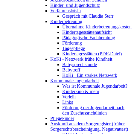
Kinder- und Jugendschutz
Verfahrenslotsin
Gespräch mit Claudia Sterr
Kinderbetreuung
Übernahme Kinderbetreuungskosten
Kindertagesstättenaufsicht
Pädagogische Fachberatung
Förderung
Tagespflege
Kindertagesstätten (PDF-Datei)
KoKi - Netzwerk frühe Kindheit
Babysprechstunde
Babytreff
KoKi - Ein starkes Netzwerk
Kommunale Jugendarbeit
Was ist Kommunale Jugendarbeit?
Kinderkino & mehr
Verleih
Links
Förderung der Jugendarbeit nach
den Zuschussrichtlinien
Pflegekinder
Auskunft aus dem Sorgeregister (früher
Sorgerechtsbescheinigung, Negativattest)