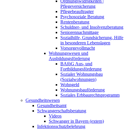
Ordnungswidrigkeiten |
Pflegeversicherung
Pflegebeauftragter
Psychosoziale Beratung
Rentenberatung
Schuldner- und Insolvenzberatung
Seniorennachmittage
Sozialhilfe, Grundsicherung, Hilfe
in besonderen Lebenslagen
Vorsorgevollmacht
Wohnungswesen und
Ausbildungsförderung
BAföG Aus- und
Fortbildungsförderung
Sozialer Wohnungsbau
(Sozialwohnungen)
Wohngeld
Wohnungsbauförderung
Soziales Erbbaurechtsprogramm
Gesundheitswesen
Gesundheitsamt
Schwangerschaftsberatung
Videos
Schwanger in Bayern (extern)
Infektionsschutzbelehrung