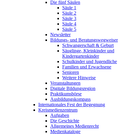
Die fünf Säulen
Säule 1
Säule 2
Säule 3
Säule 4
Säule 5
Newsletter
Bildungs- und Beratungswegweiser
Schwangerschaft & Geburt
Säuglinge, Kleinkinder und
Kindergartenkinder
Schulkinder und Jugendliche
Familien und Erwachsene
Senioren
Weitere Hinweise
Veranstaltungen
Digitale Bildungsregion
Praktikumsbörse
Ausbildungskompass
Internationales Fest der Begegnung
Kreismedienzentrum
Aufgaben
Die Geschichte
Allgemeines Medienrecht
Medienkataloge