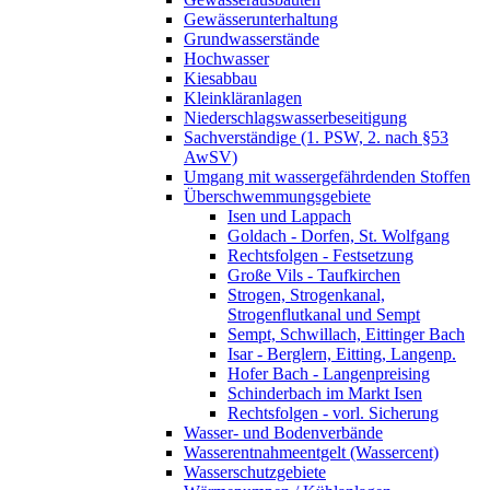
Gewässerunterhaltung
Grundwasserstände
Hochwasser
Kiesabbau
Kleinkläranlagen
Niederschlagswasserbeseitigung
Sachverständige (1. PSW, 2. nach §53
AwSV)
Umgang mit wassergefährdenden Stoffen
Überschwemmungsgebiete
Isen und Lappach
Goldach - Dorfen, St. Wolfgang
Rechtsfolgen - Festsetzung
Große Vils - Taufkirchen
Strogen, Strogenkanal,
Strogenflutkanal und Sempt
Sempt, Schwillach, Eittinger Bach
Isar - Berglern, Eitting, Langenp.
Hofer Bach - Langenpreising
Schinderbach im Markt Isen
Rechtsfolgen - vorl. Sicherung
Wasser- und Bodenverbände
Wasserentnahmeentgelt (Wassercent)
Wasserschutzgebiete