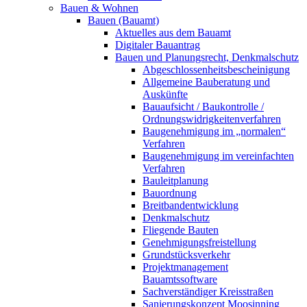
Bauen & Wohnen
Bauen (Bauamt)
Aktuelles aus dem Bauamt
Digitaler Bauantrag
Bauen und Planungsrecht, Denkmalschutz
Abgeschlossenheitsbescheinigung
Allgemeine Bauberatung und
Auskünfte
Bauaufsicht / Baukontrolle /
Ordnungswidrigkeitenverfahren
Baugenehmigung im „normalen“
Verfahren
Baugenehmigung im vereinfachten
Verfahren
Bauleitplanung
Bauordnung
Breitbandentwicklung
Denkmalschutz
Fliegende Bauten
Genehmigungsfreistellung
Grundstücksverkehr
Projektmanagement
Bauamtssoftware
Sachverständiger Kreisstraßen
Sanierungskonzept Moosinning