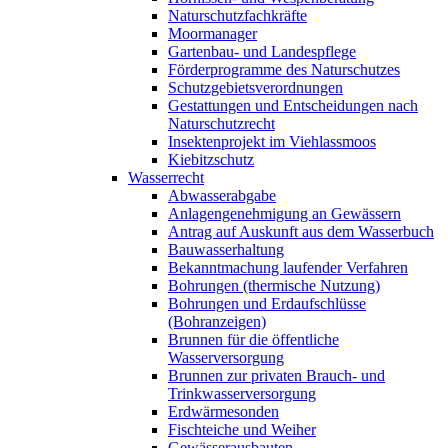
Naturschutzfachkräfte
Moormanager
Gartenbau- und Landespflege
Förderprogramme des Naturschutzes
Schutzgebietsverordnungen
Gestattungen und Entscheidungen nach
Naturschutzrecht
Insektenprojekt im Viehlassmoos
Kiebitzschutz
Wasserrecht
Abwasserabgabe
Anlagengenehmigung an Gewässern
Antrag auf Auskunft aus dem Wasserbuch
Bauwasserhaltung
Bekanntmachung laufender Verfahren
Bohrungen (thermische Nutzung)
Bohrungen und Erdaufschlüsse
(Bohranzeigen)
Brunnen für die öffentliche
Wasserversorgung
Brunnen zur privaten Brauch- und
Trinkwasserversorgung
Erdwärmesonden
Fischteiche und Weiher
Gewässerausbauten