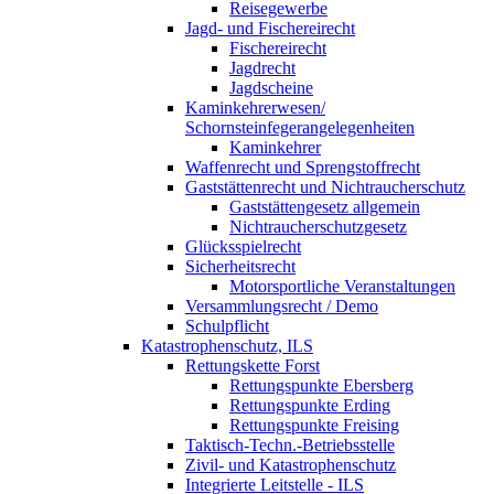
Reisegewerbe
Jagd- und Fischereirecht
Fischereirecht
Jagdrecht
Jagdscheine
Kaminkehrerwesen/
Schornsteinfegerangelegenheiten
Kaminkehrer
Waffenrecht und Sprengstoffrecht
Gaststättenrecht und Nichtraucherschutz
Gaststättengesetz allgemein
Nichtraucherschutzgesetz
Glücksspielrecht
Sicherheitsrecht
Motorsportliche Veranstaltungen
Versammlungsrecht / Demo
Schulpflicht
Katastrophenschutz, ILS
Rettungskette Forst
Rettungspunkte Ebersberg
Rettungspunkte Erding
Rettungspunkte Freising
Taktisch-Techn.-Betriebsstelle
Zivil- und Katastrophenschutz
Integrierte Leitstelle - ILS