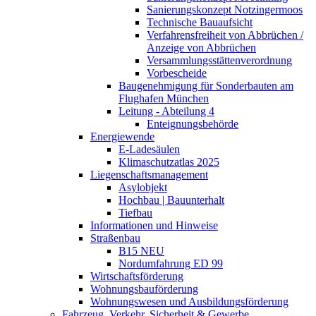
Sanierungskonzept Notzingermoos
Technische Bauaufsicht
Verfahrensfreiheit von Abbrüchen /
Anzeige von Abbrüchen
Versammlungsstättenverordnung
Vorbescheide
Baugenehmigung für Sonderbauten am
Flughafen München
Leitung - Abteilung 4
Enteignungsbehörde
Energiewende
E-Ladesäulen
Klimaschutzatlas 2025
Liegenschaftsmanagement
Asylobjekt
Hochbau | Bauunterhalt
Tiefbau
Informationen und Hinweise
Straßenbau
B15 NEU
Nordumfahrung ED 99
Wirtschaftsförderung
Wohnungsbauförderung
Wohnungswesen und Ausbildungsförderung
Fahrzeug, Verkehr, Sicherheit & Gewerbe