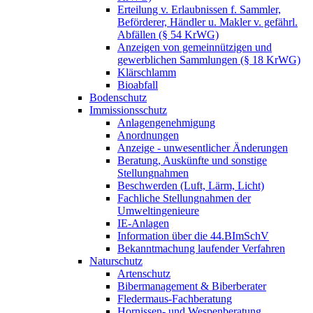
Erteilung v. Erlaubnissen f. Sammler,
Beförderer, Händler u. Makler v. gefährl.
Abfällen (§ 54 KrWG)
Anzeigen von gemeinnützigen und
gewerblichen Sammlungen (§ 18 KrWG)
Klärschlamm
Bioabfall
Bodenschutz
Immissionsschutz
Anlagengenehmigung
Anordnungen
Anzeige - unwesentlicher Änderungen
Beratung, Auskünfte und sonstige
Stellungnahmen
Beschwerden (Luft, Lärm, Licht)
Fachliche Stellungnahmen der
Umweltingenieure
IE-Anlagen
Information über die 44.BImSchV
Bekanntmachung laufender Verfahren
Naturschutz
Artenschutz
Bibermanagement & Biberberater
Fledermaus-Fachberatung
Hornissen- und Wespenberatung