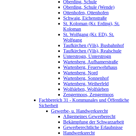
Oberding, Schule
Oberding, Schule (Wende)
Ottenhofen, Ottenhofen
Schwaig, Eichenstraße
St. Koloman (Kr. Erding), St.
Koloman
St. Wolfgang (Kr. ED), St.
Wolfgang
Taufkirchen (Vils), Busbahnhof
Taufkirchen (Vils), Realschule
Unterstrogn, Unterstrogn
Wartenberg, Aufhamerstraße
Wartenberg, Feuerwehrhaus
Wartenberg, Nord
Wartenberg, Sonnenhof
Wartenberg, Weiherfeld
Wolfsleben, Wolfsleben
Zengermoos, Zengermoos
Fachbereich 31 - Kommunales und Öffentliche
Sicherheit
Gewerbe- u. Handwerksrecht
Allgemeines Gewerberecht
Bekämpfung der Schwarzarbeit
Gewerberechtliche Erlaubnisse
Handwerksrecht