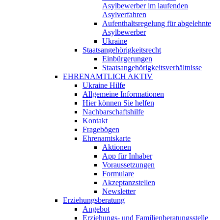
Asylbewerber im laufenden
Asylverfahren
Aufenthaltsregelung für abgelehnte
Asylbewerber
Ukraine
Staatsangehörigkeitsrecht
Einbürgerungen
Staatsangehörigkeitsverhältnisse
EHRENAMTLICH AKTIV
Ukraine Hilfe
Allgemeine Informationen
Hier können Sie helfen
Nachbarschaftshilfe
Kontakt
Fragebögen
Ehrenamtskarte
Aktionen
App für Inhaber
Voraussetzungen
Formulare
Akzeptanzstellen
Newsletter
Erziehungsberatung
Angebot
Erziehungs- und Familienberatungsstelle