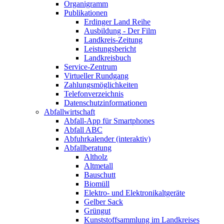
Organigramm
Publikationen
Erdinger Land Reihe
Ausbildung - Der Film
Landkreis-Zeitung
Leistungsbericht
Landkreisbuch
Service-Zentrum
Virtueller Rundgang
Zahlungsmöglichkeiten
Telefonverzeichnis
Datenschutzinformationen
Abfallwirtschaft
Abfall-App für Smartphones
Abfall ABC
Abfuhrkalender (interaktiv)
Abfallberatung
Altholz
Altmetall
Bauschutt
Biomüll
Elektro- und Elektronikaltgeräte
Gelber Sack
Grüngut
Kunststoffsammlung im Landkreises