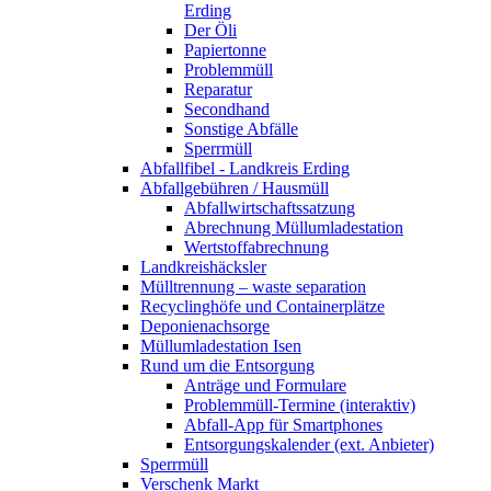
Erding
Der Öli
Papiertonne
Problemmüll
Reparatur
Secondhand
Sonstige Abfälle
Sperrmüll
Abfallfibel - Landkreis Erding
Abfallgebühren / Hausmüll
Abfallwirtschaftssatzung
Abrechnung Müllumladestation
Wertstoffabrechnung
Landkreishäcksler
Mülltrennung – waste separation
Recyclinghöfe und Containerplätze
Deponienachsorge
Müllumladestation Isen
Rund um die Entsorgung
Anträge und Formulare
Problemmüll-Termine (interaktiv)
Abfall-App für Smartphones
Entsorgungskalender (ext. Anbieter)
Sperrmüll
Verschenk Markt