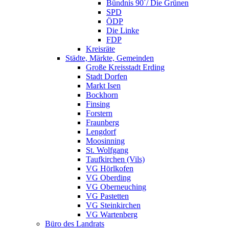
Bündnis 90´/ Die Grünen
SPD
ÖDP
Die Linke
FDP
Kreisräte
Städte, Märkte, Gemeinden
Große Kreisstadt Erding
Stadt Dorfen
Markt Isen
Bockhorn
Finsing
Forstern
Fraunberg
Lengdorf
Moosinning
St. Wolfgang
Taufkirchen (Vils)
VG Hörlkofen
VG Oberding
VG Oberneuching
VG Pastetten
VG Steinkirchen
VG Wartenberg
Büro des Landrats