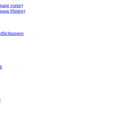
gang vorne)
gang Hinten)
pflichtungen
eb
e