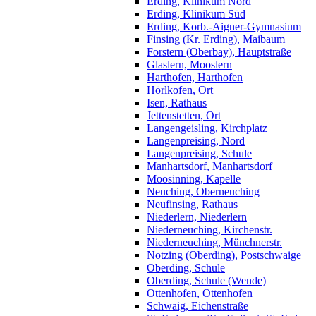
Erding, Klinikum Nord
Erding, Klinikum Süd
Erding, Korb.-Aigner-Gymnasium
Finsing (Kr. Erding), Maibaum
Forstern (Oberbay), Hauptstraße
Glaslern, Mooslern
Harthofen, Harthofen
Hörlkofen, Ort
Isen, Rathaus
Jettenstetten, Ort
Langengeisling, Kirchplatz
Langenpreising, Nord
Langenpreising, Schule
Manhartsdorf, Manhartsdorf
Moosinning, Kapelle
Neuching, Oberneuching
Neufinsing, Rathaus
Niederlern, Niederlern
Niederneuching, Kirchenstr.
Niederneuching, Münchnerstr.
Notzing (Oberding), Postschwaige
Oberding, Schule
Oberding, Schule (Wende)
Ottenhofen, Ottenhofen
Schwaig, Eichenstraße