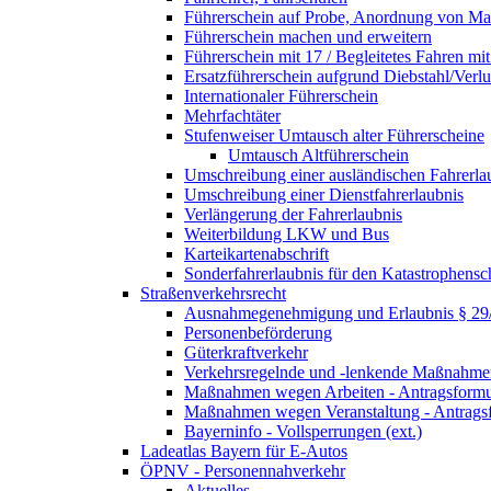
Führerschein auf Probe, Anordnung von 
Führerschein machen und erweitern
Führerschein mit 17 / Begleitetes Fahren mit
Ersatzführerschein aufgrund Diebstahl/Ver
Internationaler Führerschein
Mehrfachtäter
Stufenweiser Umtausch alter Führerscheine
Umtausch Altführerschein
Umschreibung einer ausländischen Fahrerla
Umschreibung einer Dienstfahrerlaubnis
Verlängerung der Fahrerlaubnis
Weiterbildung LKW und Bus
Karteikartenabschrift
Sonderfahrerlaubnis für den Katastrophensc
Straßenverkehrsrecht
Ausnahmegenehmigung und Erlaubnis § 2
Personenbeförderung
Güterkraftverkehr
Verkehrsregelnde und -lenkende Maßnahmen
Maßnahmen wegen Arbeiten - Antragsformu
Maßnahmen wegen Veranstaltung - Antrags
Bayerninfo - Vollsperrungen (ext.)
Ladeatlas Bayern für E-Autos
ÖPNV - Personennahverkehr
Aktuelles