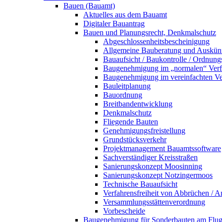
Bauen (Bauamt)
Aktuelles aus dem Bauamt
Digitaler Bauantrag
Bauen und Planungsrecht, Denkmalschutz
Abgeschlossenheitsbescheinigung
Allgemeine Bauberatung und Auskün
Bauaufsicht / Baukontrolle / Ordnung
Baugenehmigung im „normalen“ Verf
Baugenehmigung im vereinfachten Ve
Bauleitplanung
Bauordnung
Breitbandentwicklung
Denkmalschutz
Fliegende Bauten
Genehmigungsfreistellung
Grundstücksverkehr
Projektmanagement Bauamtssoftware
Sachverständiger Kreisstraßen
Sanierungskonzept Moosinning
Sanierungskonzept Notzingermoos
Technische Bauaufsicht
Verfahrensfreiheit von Abbrüchen / 
Versammlungsstättenverordnung
Vorbescheide
Baugenehmigung für Sonderbauten am Flu