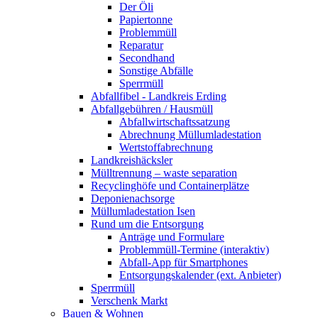
Der Öli
Papiertonne
Problemmüll
Reparatur
Secondhand
Sonstige Abfälle
Sperrmüll
Abfallfibel - Landkreis Erding
Abfallgebühren / Hausmüll
Abfallwirtschaftssatzung
Abrechnung Müllumladestation
Wertstoffabrechnung
Landkreishäcksler
Mülltrennung – waste separation
Recyclinghöfe und Containerplätze
Deponienachsorge
Müllumladestation Isen
Rund um die Entsorgung
Anträge und Formulare
Problemmüll-Termine (interaktiv)
Abfall-App für Smartphones
Entsorgungskalender (ext. Anbieter)
Sperrmüll
Verschenk Markt
Bauen & Wohnen