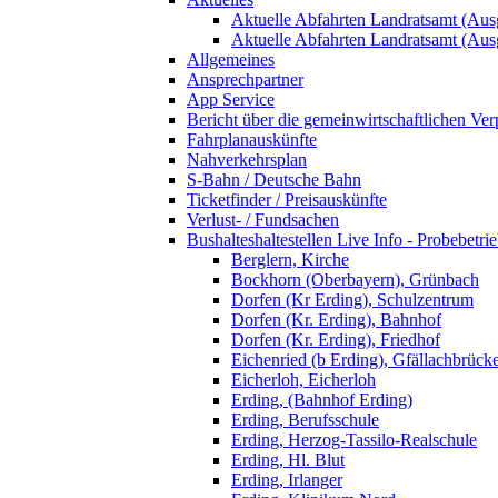
Aktuelle Abfahrten Landratsamt (Aus
Aktuelle Abfahrten Landratsamt (Aus
Allgemeines
Ansprechpartner
App Service
Bericht über die gemeinwirtschaftlichen Ver
Fahrplanauskünfte
Nahverkehrsplan
S-Bahn / Deutsche Bahn
Ticketfinder / Preisauskünfte
Verlust- / Fundsachen
Bushalteshaltestellen Live Info - Probebetri
Berglern, Kirche
Bockhorn (Oberbayern), Grünbach
Dorfen (Kr Erding), Schulzentrum
Dorfen (Kr. Erding), Bahnhof
Dorfen (Kr. Erding), Friedhof
Eichenried (b Erding), Gfällachbrück
Eicherloh, Eicherloh
Erding, (Bahnhof Erding)
Erding, Berufsschule
Erding, Herzog-Tassilo-Realschule
Erding, Hl. Blut
Erding, Irlanger