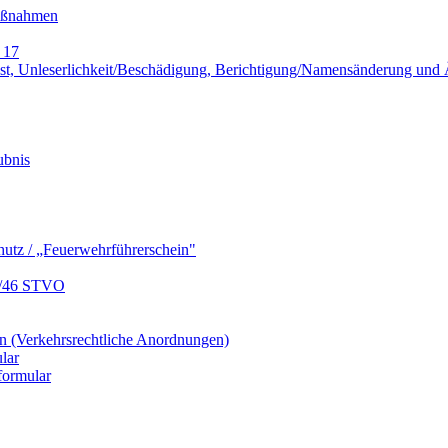
Maßnahmen
 17
lust, Unleserlichkeit/Beschädigung, Berichtigung/Namensänderung un
ubnis
hutz / „Feuerwehrführerschein"
9/46 STVO
 (Verkehrsrechtliche Anordnungen)
lar
formular