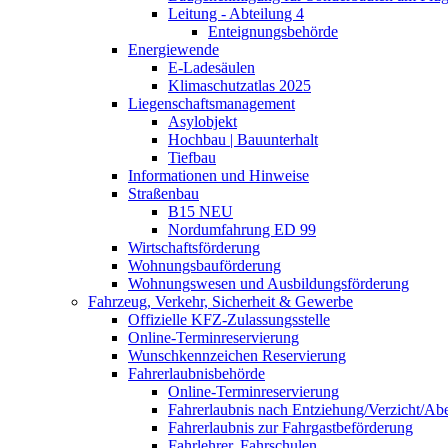
Leitung - Abteilung 4
Enteignungsbehörde
Energiewende
E-Ladesäulen
Klimaschutzatlas 2025
Liegenschaftsmanagement
Asylobjekt
Hochbau | Bauunterhalt
Tiefbau
Informationen und Hinweise
Straßenbau
B15 NEU
Nordumfahrung ED 99
Wirtschaftsförderung
Wohnungsbauförderung
Wohnungswesen und Ausbildungsförderung
Fahrzeug, Verkehr, Sicherheit & Gewerbe
Offizielle KFZ-Zulassungsstelle
Online-Terminreservierung
Wunschkennzeichen Reservierung
Fahrerlaubnisbehörde
Online-Terminreservierung
Fahrerlaubnis nach Entziehung/Verzicht/A
Fahrerlaubnis zur Fahrgastbeförderung
Fahrlehrer, Fahrschulen