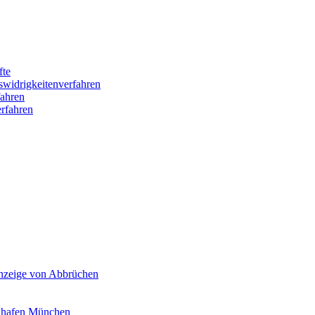
fte
swidrigkeitenverfahren
ahren
rfahren
Anzeige von Abbrüchen
ghafen München