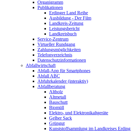
Organigramm
Publikationen
Erdinger Land Reihe
Ausbildung - Der Film
Landkreis-Zeitung
Leistungsbericht
Landkreisbuch
Service-Zentrum
Virtueller Rundgang
Zahlungsmöglichkeiten
Telefonverzeichnis
Datenschutzinformationen
Abfallwirtschaft
Abfall-App für Smartphones
Abfall ABC
Abfuhrkalender (interaktiv)
Abfallberatung
Altholz
Altmetall
Bauschutt
Biomüll
Elektro- und Elektronikaltgeräte
Gelber Sack
Grüngut
Kunststoffsammlung im Landkreises Erding