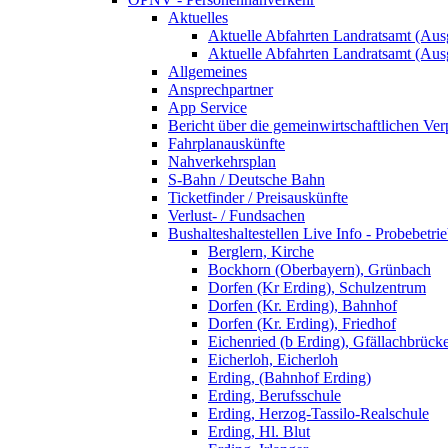
Aktuelles
Aktuelle Abfahrten Landratsamt (Aus
Aktuelle Abfahrten Landratsamt (Aus
Allgemeines
Ansprechpartner
App Service
Bericht über die gemeinwirtschaftlichen Ver
Fahrplanauskünfte
Nahverkehrsplan
S-Bahn / Deutsche Bahn
Ticketfinder / Preisauskünfte
Verlust- / Fundsachen
Bushalteshaltestellen Live Info - Probebetri
Berglern, Kirche
Bockhorn (Oberbayern), Grünbach
Dorfen (Kr Erding), Schulzentrum
Dorfen (Kr. Erding), Bahnhof
Dorfen (Kr. Erding), Friedhof
Eichenried (b Erding), Gfällachbrück
Eicherloh, Eicherloh
Erding, (Bahnhof Erding)
Erding, Berufsschule
Erding, Herzog-Tassilo-Realschule
Erding, Hl. Blut