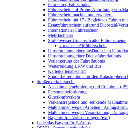
Fahrlehrer, Fahrschulen
Führerschein auf Probe, Anordnung von 
Führerschein machen und erweitern
Führerschein mit 17 / Begleitetes Fahren mit
Ersatzführerschein aufgrund Diebstahl/Ver
Internationaler Führerschein
Mehrfachtäter
Stufenweiser Umtausch alter Führerscheine
Umtausch Altführerschein
Umschreibung einer ausländischen Fahrerla
Umschreibung einer Dienstfahrerlaubnis
Verlängerung der Fahrerlaubnis
Weiterbildung LKW und Bus
Karteikartenabschrift
Sonderfahrerlaubnis für den Katastrophensc
Straßenverkehrsrecht
Ausnahmegenehmigung und Erlaubnis § 2
Personenbeförderung
Güterkraftverkehr
Verkehrsregelnde und -lenkende Maßnahmen
Maßnahmen wegen Arbeiten - Antragsformu
Maßnahmen wegen Veranstaltung - Antrags
Bayerninfo - Vollsperrungen (ext.)
Ladeatlas Bayern für E-Autos
ÖPNV - Personennahverkehr