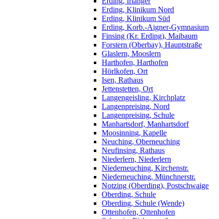
Erding, Irlanger
Erding, Klinikum Nord
Erding, Klinikum Süd
Erding, Korb.-Aigner-Gymnasium
Finsing (Kr. Erding), Maibaum
Forstern (Oberbay), Hauptstraße
Glaslern, Mooslern
Harthofen, Harthofen
Hörlkofen, Ort
Isen, Rathaus
Jettenstetten, Ort
Langengeisling, Kirchplatz
Langenpreising, Nord
Langenpreising, Schule
Manhartsdorf, Manhartsdorf
Moosinning, Kapelle
Neuching, Oberneuching
Neufinsing, Rathaus
Niederlern, Niederlern
Niederneuching, Kirchenstr.
Niederneuching, Münchnerstr.
Notzing (Oberding), Postschwaige
Oberding, Schule
Oberding, Schule (Wende)
Ottenhofen, Ottenhofen