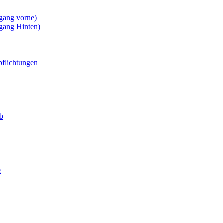
gang vorne)
gang Hinten)
pflichtungen
eb
e