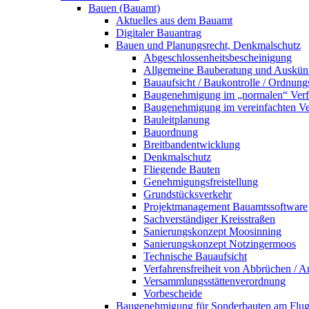
Bauen (Bauamt)
Aktuelles aus dem Bauamt
Digitaler Bauantrag
Bauen und Planungsrecht, Denkmalschutz
Abgeschlossenheitsbescheinigung
Allgemeine Bauberatung und Auskün
Bauaufsicht / Baukontrolle / Ordnung
Baugenehmigung im „normalen“ Verf
Baugenehmigung im vereinfachten Ve
Bauleitplanung
Bauordnung
Breitbandentwicklung
Denkmalschutz
Fliegende Bauten
Genehmigungsfreistellung
Grundstücksverkehr
Projektmanagement Bauamtssoftware
Sachverständiger Kreisstraßen
Sanierungskonzept Moosinning
Sanierungskonzept Notzingermoos
Technische Bauaufsicht
Verfahrensfreiheit von Abbrüchen / 
Versammlungsstättenverordnung
Vorbescheide
Baugenehmigung für Sonderbauten am Flu