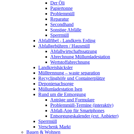
Der Öli
Papiertonne
Problemmüll
Reparatur
Secondhand
Sonstige Abfälle
Sperrmüll
Abfallfibel - Landkreis Erding
Abfallgebühren / Hausmüll
Abfallwirtschaftssatzung
Abrechnung Müllumladestation
Wertstoffabrechnung
Landkreishäcksler
Mülltrennung – waste separation
Recyclinghöfe und Containerplätze
Deponienachsorge
Müllumladestation Isen
Rund um die Entsorgung
Anträge und Formulare
Problemmüll-Termine (interaktiv)
Abfall-App für Smartphones
Entsorgungskalender (ext. Anbieter)
Sperrmüll
Verschenk Markt
Bauen & Wohnen