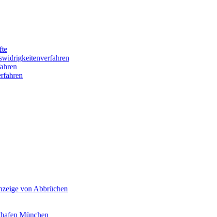
fte
swidrigkeitenverfahren
ahren
rfahren
Anzeige von Abbrüchen
ghafen München