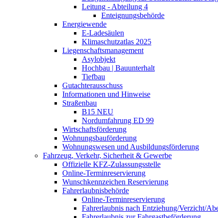
Leitung - Abteilung 4
Enteignungsbehörde
Energiewende
E-Ladesäulen
Klimaschutzatlas 2025
Liegenschaftsmanagement
Asylobjekt
Hochbau | Bauunterhalt
Tiefbau
Gutachterausschuss
Informationen und Hinweise
Straßenbau
B15 NEU
Nordumfahrung ED 99
Wirtschaftsförderung
Wohnungsbauförderung
Wohnungswesen und Ausbildungsförderung
Fahrzeug, Verkehr, Sicherheit & Gewerbe
Offizielle KFZ-Zulassungsstelle
Online-Terminreservierung
Wunschkennzeichen Reservierung
Fahrerlaubnisbehörde
Online-Terminreservierung
Fahrerlaubnis nach Entziehung/Verzicht/A
Fahrerlaubnis zur Fahrgastbeförderung