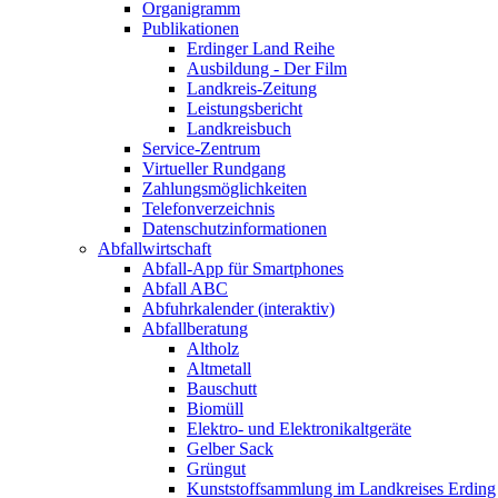
Organigramm
Publikationen
Erdinger Land Reihe
Ausbildung - Der Film
Landkreis-Zeitung
Leistungsbericht
Landkreisbuch
Service-Zentrum
Virtueller Rundgang
Zahlungsmöglichkeiten
Telefonverzeichnis
Datenschutzinformationen
Abfallwirtschaft
Abfall-App für Smartphones
Abfall ABC
Abfuhrkalender (interaktiv)
Abfallberatung
Altholz
Altmetall
Bauschutt
Biomüll
Elektro- und Elektronikaltgeräte
Gelber Sack
Grüngut
Kunststoffsammlung im Landkreises Erding