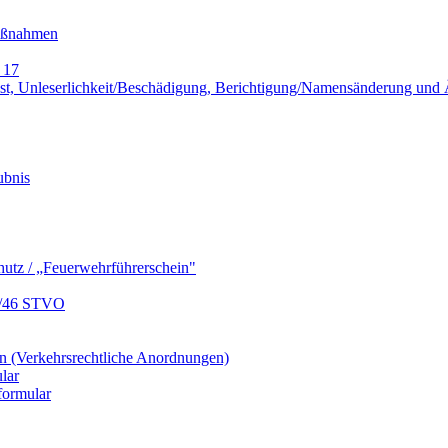
Maßnahmen
 17
lust, Unleserlichkeit/Beschädigung, Berichtigung/Namensänderung un
ubnis
hutz / „Feuerwehrführerschein"
9/46 STVO
 (Verkehrsrechtliche Anordnungen)
lar
formular