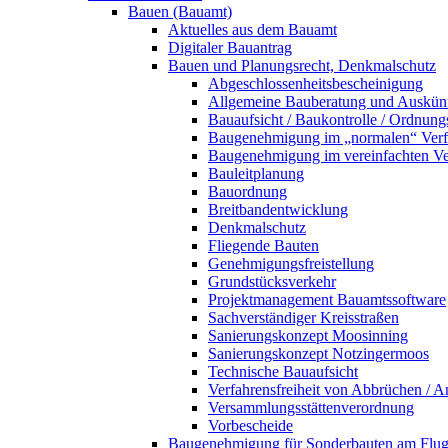
Bauen (Bauamt)
Aktuelles aus dem Bauamt
Digitaler Bauantrag
Bauen und Planungsrecht, Denkmalschutz
Abgeschlossenheitsbescheinigung
Allgemeine Bauberatung und Auskün
Bauaufsicht / Baukontrolle / Ordnung
Baugenehmigung im „normalen“ Verf
Baugenehmigung im vereinfachten Ve
Bauleitplanung
Bauordnung
Breitbandentwicklung
Denkmalschutz
Fliegende Bauten
Genehmigungsfreistellung
Grundstücksverkehr
Projektmanagement Bauamtssoftware
Sachverständiger Kreisstraßen
Sanierungskonzept Moosinning
Sanierungskonzept Notzingermoos
Technische Bauaufsicht
Verfahrensfreiheit von Abbrüchen / 
Versammlungsstättenverordnung
Vorbescheide
Baugenehmigung für Sonderbauten am Flu