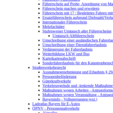
Führerschein auf Probe, Anordnung von 
Führerschein machen und erweitern
Führerschein mit 17 / Begleitetes Fahren mit
Ersatzführerschein aufgrund Diebstahl/Ver
Internationaler Führerschein
Mehrfachtäter
Stufenweiser Umtausch alter Führerscheine
Umtausch Altführerschein
Umschreibung einer ausländischen Fahrerla
Umschreibung einer Dienstfahrerlaubnis
Verlängerung der Fahrerlaubnis
Weiterbildung LKW und Bus
Karteikartenabschrift
Sonderfahrerlaubnis für den Katastrophensc
Straßenverkehrsrecht
Ausnahmegenehmigung und Erlaubnis § 2
Personenbeförderung
Güterkraftverkehr
Verkehrsregelnde und -lenkende Maßnahmen
Maßnahmen wegen Arbeiten - Antragsformu
Maßnahmen wegen Veranstaltung - Antrags
Bayerninfo - Vollsperrungen (ext.)
Ladeatlas Bayern für E-Autos
ÖPNV - Personennahverkehr
Aktuelles