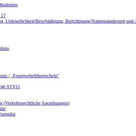
Maßnahmen
 17
lust, Unleserlichkeit/Beschädigung, Berichtigung/Namensänderung un
ubnis
hutz / „Feuerwehrführerschein"
9/46 STVO
 (Verkehrsrechtliche Anordnungen)
lar
formular