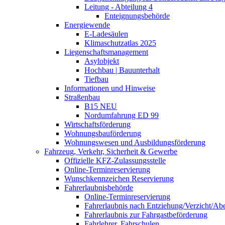
Leitung - Abteilung 4
Enteignungsbehörde
Energiewende
E-Ladesäulen
Klimaschutzatlas 2025
Liegenschaftsmanagement
Asylobjekt
Hochbau | Bauunterhalt
Tiefbau
Informationen und Hinweise
Straßenbau
B15 NEU
Nordumfahrung ED 99
Wirtschaftsförderung
Wohnungsbauförderung
Wohnungswesen und Ausbildungsförderung
Fahrzeug, Verkehr, Sicherheit & Gewerbe
Offizielle KFZ-Zulassungsstelle
Online-Terminreservierung
Wunschkennzeichen Reservierung
Fahrerlaubnisbehörde
Online-Terminreservierung
Fahrerlaubnis nach Entziehung/Verzicht/A
Fahrerlaubnis zur Fahrgastbeförderung
Fahrlehrer, Fahrschulen