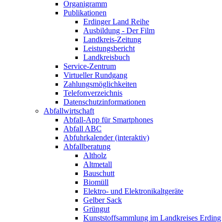
Organigramm
Publikationen
Erdinger Land Reihe
Ausbildung - Der Film
Landkreis-Zeitung
Leistungsbericht
Landkreisbuch
Service-Zentrum
Virtueller Rundgang
Zahlungsmöglichkeiten
Telefonverzeichnis
Datenschutzinformationen
Abfallwirtschaft
Abfall-App für Smartphones
Abfall ABC
Abfuhrkalender (interaktiv)
Abfallberatung
Altholz
Altmetall
Bauschutt
Biomüll
Elektro- und Elektronikaltgeräte
Gelber Sack
Grüngut
Kunststoffsammlung im Landkreises Erding