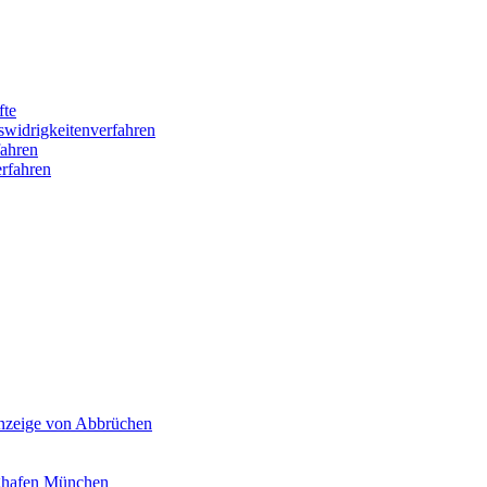
fte
swidrigkeitenverfahren
ahren
rfahren
Anzeige von Abbrüchen
ghafen München