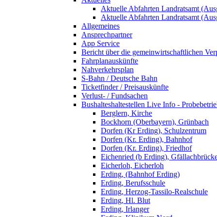
Aktuelle Abfahrten Landratsamt (Aus
Aktuelle Abfahrten Landratsamt (Aus
Allgemeines
Ansprechpartner
App Service
Bericht über die gemeinwirtschaftlichen Ver
Fahrplanauskünfte
Nahverkehrsplan
S-Bahn / Deutsche Bahn
Ticketfinder / Preisauskünfte
Verlust- / Fundsachen
Bushalteshaltestellen Live Info - Probebetri
Berglern, Kirche
Bockhorn (Oberbayern), Grünbach
Dorfen (Kr Erding), Schulzentrum
Dorfen (Kr. Erding), Bahnhof
Dorfen (Kr. Erding), Friedhof
Eichenried (b Erding), Gfällachbrück
Eicherloh, Eicherloh
Erding, (Bahnhof Erding)
Erding, Berufsschule
Erding, Herzog-Tassilo-Realschule
Erding, Hl. Blut
Erding, Irlanger