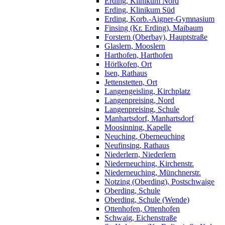
Erding, Klinikum Nord
Erding, Klinikum Süd
Erding, Korb.-Aigner-Gymnasium
Finsing (Kr. Erding), Maibaum
Forstern (Oberbay), Hauptstraße
Glaslern, Mooslern
Harthofen, Harthofen
Hörlkofen, Ort
Isen, Rathaus
Jettenstetten, Ort
Langengeisling, Kirchplatz
Langenpreising, Nord
Langenpreising, Schule
Manhartsdorf, Manhartsdorf
Moosinning, Kapelle
Neuching, Oberneuching
Neufinsing, Rathaus
Niederlern, Niederlern
Niederneuching, Kirchenstr.
Niederneuching, Münchnerstr.
Notzing (Oberding), Postschwaige
Oberding, Schule
Oberding, Schule (Wende)
Ottenhofen, Ottenhofen
Schwaig, Eichenstraße