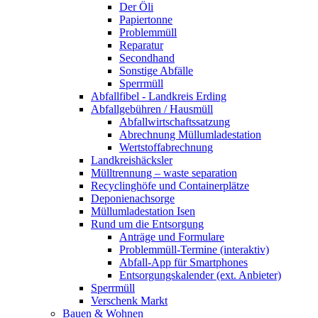
Der Öli
Papiertonne
Problemmüll
Reparatur
Secondhand
Sonstige Abfälle
Sperrmüll
Abfallfibel - Landkreis Erding
Abfallgebühren / Hausmüll
Abfallwirtschaftssatzung
Abrechnung Müllumladestation
Wertstoffabrechnung
Landkreishäcksler
Mülltrennung – waste separation
Recyclinghöfe und Containerplätze
Deponienachsorge
Müllumladestation Isen
Rund um die Entsorgung
Anträge und Formulare
Problemmüll-Termine (interaktiv)
Abfall-App für Smartphones
Entsorgungskalender (ext. Anbieter)
Sperrmüll
Verschenk Markt
Bauen & Wohnen