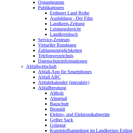
Organigramm
Publikationen
Erdinger Land Reihe
Ausbildung - Der Film
Landkreis-Zeitung
Leistungsbericht
Landkreisbuch
Service-Zentrum
Virtueller Rundgang
Zahlungsmöglichkeiten
Telefonverzeichnis
Datenschutzinformationen
Abfallwirtschaft
Abfall-App für Smartphones
Abfall ABC
Abfuhrkalender (interaktiv)
Abfallberatung
Altholz
Altmetall
Bauschutt
Biomüll
Elektro- und Elektronikaltgeräte
Gelber Sack
Grüngut
Kunststoffsammlung im Landkreises Erding