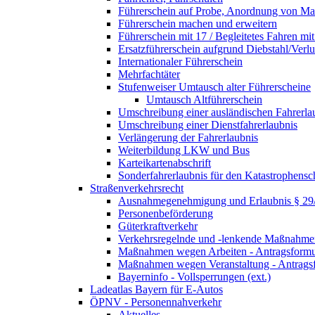
Führerschein auf Probe, Anordnung von 
Führerschein machen und erweitern
Führerschein mit 17 / Begleitetes Fahren mit
Ersatzführerschein aufgrund Diebstahl/Ver
Internationaler Führerschein
Mehrfachtäter
Stufenweiser Umtausch alter Führerscheine
Umtausch Altführerschein
Umschreibung einer ausländischen Fahrerla
Umschreibung einer Dienstfahrerlaubnis
Verlängerung der Fahrerlaubnis
Weiterbildung LKW und Bus
Karteikartenabschrift
Sonderfahrerlaubnis für den Katastrophensc
Straßenverkehrsrecht
Ausnahmegenehmigung und Erlaubnis § 2
Personenbeförderung
Güterkraftverkehr
Verkehrsregelnde und -lenkende Maßnahmen
Maßnahmen wegen Arbeiten - Antragsformu
Maßnahmen wegen Veranstaltung - Antrags
Bayerninfo - Vollsperrungen (ext.)
Ladeatlas Bayern für E-Autos
ÖPNV - Personennahverkehr
Aktuelles