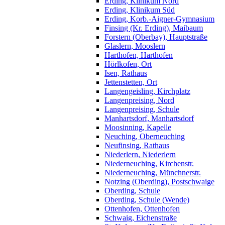
Erding, Klinikum Nord
Erding, Klinikum Süd
Erding, Korb.-Aigner-Gymnasium
Finsing (Kr. Erding), Maibaum
Forstern (Oberbay), Hauptstraße
Glaslern, Mooslern
Harthofen, Harthofen
Hörlkofen, Ort
Isen, Rathaus
Jettenstetten, Ort
Langengeisling, Kirchplatz
Langenpreising, Nord
Langenpreising, Schule
Manhartsdorf, Manhartsdorf
Moosinning, Kapelle
Neuching, Oberneuching
Neufinsing, Rathaus
Niederlern, Niederlern
Niederneuching, Kirchenstr.
Niederneuching, Münchnerstr.
Notzing (Oberding), Postschwaige
Oberding, Schule
Oberding, Schule (Wende)
Ottenhofen, Ottenhofen
Schwaig, Eichenstraße