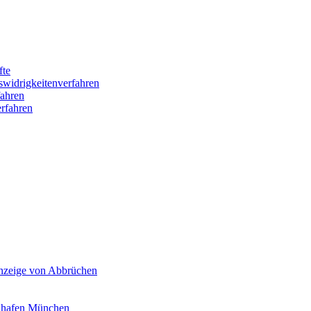
fte
swidrigkeitenverfahren
ahren
rfahren
Anzeige von Abbrüchen
ghafen München