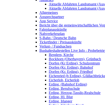
Aktuelle Abfahrten Landratsamt (Aus
Aktuelle Abfahrten Landratsamt (Aus
Allgemeines
Ansprechpartner
App Service
Bericht über die gemeinwirtschaftlichen Ver
Fahrplanauskünfte
Nahverkehrsplan
S-Bahn / Deutsche Bahn
Ticketfinder / Preisauskünfte
Verlust- / Fundsachen
Bushalteshaltestellen Live Info - Probebetri
Berglern, Kirche
Bockhorn (Oberbayern), Grünbach
Dorfen (Kr Erding), Schulzentrum
Dorfen (Kr. Erding), Bahnhof
Dorfen (Kr. Erding), Friedhof
Eichenried (b Erding), Gfällachbrück
Eicherloh, Eicherloh
Erding, (Bahnhof Erding)
Erding, Berufsschule
Erding, Herzog-Tassilo-Realschule
Erding, Hl. Blut
Erding, Irlanger