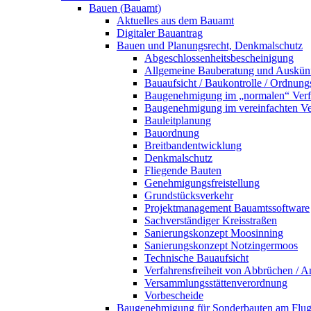
Bauen (Bauamt)
Aktuelles aus dem Bauamt
Digitaler Bauantrag
Bauen und Planungsrecht, Denkmalschutz
Abgeschlossenheitsbescheinigung
Allgemeine Bauberatung und Auskün
Bauaufsicht / Baukontrolle / Ordnung
Baugenehmigung im „normalen“ Verf
Baugenehmigung im vereinfachten Ve
Bauleitplanung
Bauordnung
Breitbandentwicklung
Denkmalschutz
Fliegende Bauten
Genehmigungsfreistellung
Grundstücksverkehr
Projektmanagement Bauamtssoftware
Sachverständiger Kreisstraßen
Sanierungskonzept Moosinning
Sanierungskonzept Notzingermoos
Technische Bauaufsicht
Verfahrensfreiheit von Abbrüchen / 
Versammlungsstättenverordnung
Vorbescheide
Baugenehmigung für Sonderbauten am Flu