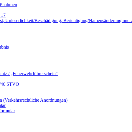
Maßnahmen
 17
lust, Unleserlichkeit/Beschädigung, Berichtigung/Namensänderung un
ubnis
hutz / „Feuerwehrführerschein"
9/46 STVO
 (Verkehrsrechtliche Anordnungen)
lar
formular