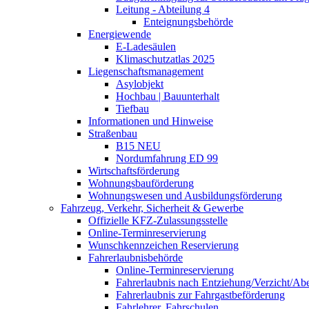
Leitung - Abteilung 4
Enteignungsbehörde
Energiewende
E-Ladesäulen
Klimaschutzatlas 2025
Liegenschaftsmanagement
Asylobjekt
Hochbau | Bauunterhalt
Tiefbau
Informationen und Hinweise
Straßenbau
B15 NEU
Nordumfahrung ED 99
Wirtschaftsförderung
Wohnungsbauförderung
Wohnungswesen und Ausbildungsförderung
Fahrzeug, Verkehr, Sicherheit & Gewerbe
Offizielle KFZ-Zulassungsstelle
Online-Terminreservierung
Wunschkennzeichen Reservierung
Fahrerlaubnisbehörde
Online-Terminreservierung
Fahrerlaubnis nach Entziehung/Verzicht/A
Fahrerlaubnis zur Fahrgastbeförderung
Fahrlehrer, Fahrschulen