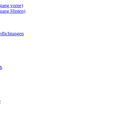
gang vorne)
gang Hinten)
pflichtungen
eb
e