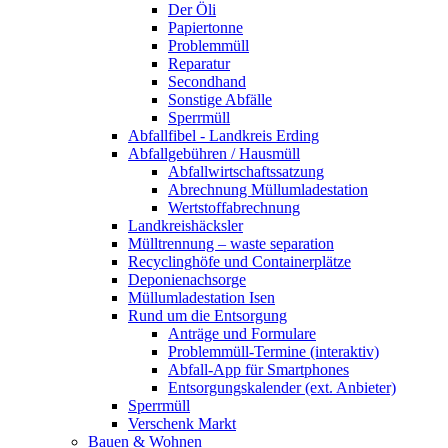
Der Öli
Papiertonne
Problemmüll
Reparatur
Secondhand
Sonstige Abfälle
Sperrmüll
Abfallfibel - Landkreis Erding
Abfallgebühren / Hausmüll
Abfallwirtschaftssatzung
Abrechnung Müllumladestation
Wertstoffabrechnung
Landkreishäcksler
Mülltrennung – waste separation
Recyclinghöfe und Containerplätze
Deponienachsorge
Müllumladestation Isen
Rund um die Entsorgung
Anträge und Formulare
Problemmüll-Termine (interaktiv)
Abfall-App für Smartphones
Entsorgungskalender (ext. Anbieter)
Sperrmüll
Verschenk Markt
Bauen & Wohnen