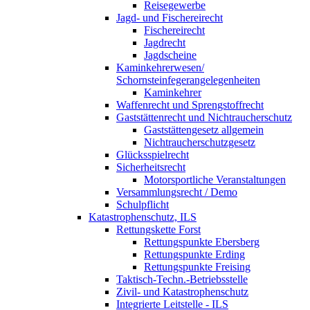
Reisegewerbe
Jagd- und Fischereirecht
Fischereirecht
Jagdrecht
Jagdscheine
Kaminkehrerwesen/
Schornsteinfegerangelegenheiten
Kaminkehrer
Waffenrecht und Sprengstoffrecht
Gaststättenrecht und Nichtraucherschutz
Gaststättengesetz allgemein
Nichtraucherschutzgesetz
Glücksspielrecht
Sicherheitsrecht
Motorsportliche Veranstaltungen
Versammlungsrecht / Demo
Schulpflicht
Katastrophenschutz, ILS
Rettungskette Forst
Rettungspunkte Ebersberg
Rettungspunkte Erding
Rettungspunkte Freising
Taktisch-Techn.-Betriebsstelle
Zivil- und Katastrophenschutz
Integrierte Leitstelle - ILS