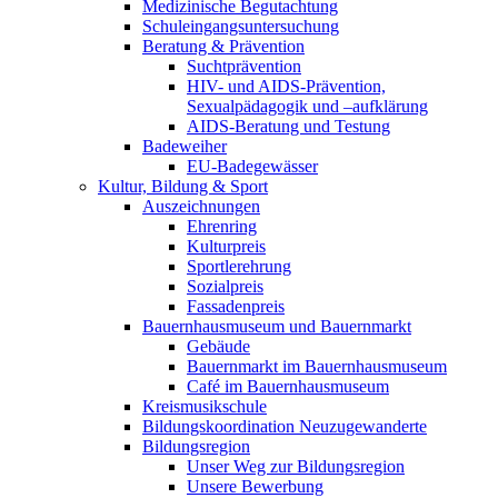
Medizinische Begutachtung
Schuleingangsuntersuchung
Beratung & Prävention
Suchtprävention
HIV- und AIDS-Prävention,
Sexualpädagogik und –aufklärung
AIDS-Beratung und Testung
Badeweiher
EU-Badegewässer
Kultur, Bildung & Sport
Auszeichnungen
Ehrenring
Kulturpreis
Sportlerehrung
Sozialpreis
Fassadenpreis
Bauernhausmuseum und Bauernmarkt
Gebäude
Bauernmarkt im Bauernhausmuseum
Café im Bauernhausmuseum
Kreismusikschule
Bildungskoordination Neuzugewanderte
Bildungsregion
Unser Weg zur Bildungsregion
Unsere Bewerbung