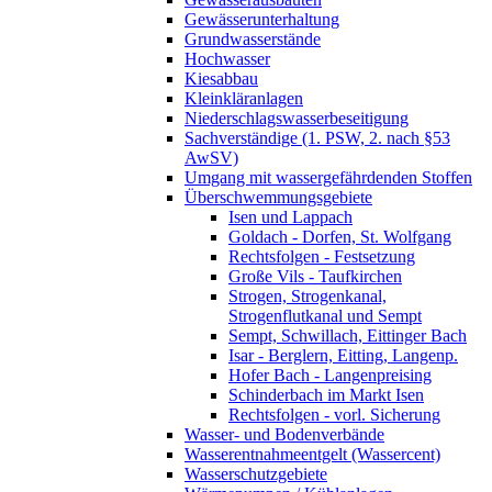
Gewässerunterhaltung
Grundwasserstände
Hochwasser
Kiesabbau
Kleinkläranlagen
Niederschlagswasserbeseitigung
Sachverständige (1. PSW, 2. nach §53
AwSV)
Umgang mit wassergefährdenden Stoffen
Überschwemmungsgebiete
Isen und Lappach
Goldach - Dorfen, St. Wolfgang
Rechtsfolgen - Festsetzung
Große Vils - Taufkirchen
Strogen, Strogenkanal,
Strogenflutkanal und Sempt
Sempt, Schwillach, Eittinger Bach
Isar - Berglern, Eitting, Langenp.
Hofer Bach - Langenpreising
Schinderbach im Markt Isen
Rechtsfolgen - vorl. Sicherung
Wasser- und Bodenverbände
Wasserentnahmeentgelt (Wassercent)
Wasserschutzgebiete