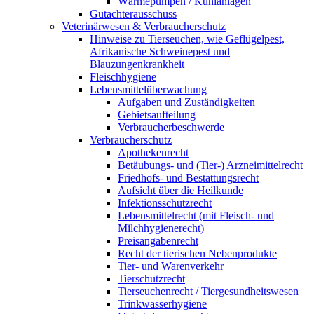
Wärmepumpen / Kühlanlagen
Gutachterausschuss
Veterinärwesen & Verbraucherschutz
Hinweise zu Tierseuchen, wie Geflügelpest,
Afrikanische Schweinepest und
Blauzungenkrankheit
Fleischhygiene
Lebensmittelüberwachung
Aufgaben und Zuständigkeiten
Gebietsaufteilung
Verbraucherbeschwerde
Verbraucherschutz
Apothekenrecht
Betäubungs- und (Tier-) Arzneimittelrecht
Friedhofs- und Bestattungsrecht
Aufsicht über die Heilkunde
Infektionsschutzrecht
Lebensmittelrecht (mit Fleisch- und
Milchhygienerecht)
Preisangabenrecht
Recht der tierischen Nebenprodukte
Tier- und Warenverkehr
Tierschutzrecht
Tierseuchenrecht / Tiergesundheitswesen
Trinkwasserhygiene