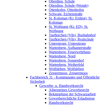
Oberding, Schule
Oberding, Schule (Wende)
Ottenhofen, Ottenhofen
Schwaig, Eichenstraße
St. Koloman (Kr. Erding), St.
Koloman
St. Wolfgang (Kr. ED), St.
Wolfgang
Taufkirchen (Vils), Busbahnhof
Taufkirchen (Vils), Realschule
Unterstrogn, Unterstrogn
Wartenberg, Aufhamerstraße
Wartenberg, Feuerwehrhaus
Wartenberg, Nord
Wartenberg, Sonnenhof
Wartenberg, Weiherfeld
Wolfsleben, Wolfsleben
Zengermoos, Zengermoos
Fachbereich 31 - Kommunales und Öffentliche
Sicherheit
Gewerbe- u. Handwerksrecht
Allgemeines Gewerberecht
Bekämpfung der Schwarzarbeit
Gewerberechtliche Erlaubnisse
Handwerksrecht