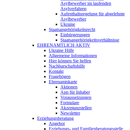
Asylbewerber im laufenden
Asylverfahren
Aufenthaltsregelung für abgelehnte
Asylbewerber
Ukraine
Staatsangehörigkeitsrecht
Einbürgerungen
Staatsangehörigkeitsverhältnisse
EHRENAMTLICH AKTIV
Ukraine Hilfe
Allgemeine Informationen
Hier können Sie helfen
Nachbarschaftshilfe
Kontakt
Fragebögen
Ehrenamtskarte
Aktionen
App für Inhaber
Voraussetzungen
Formulare
Akzeptanzstellen
Newsletter
Erziehungsberatung
Angebot
Erziehungs- und Familienberatungsstelle