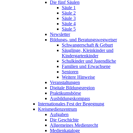
Die fünf Säulen
Säule 1
Säule 2
Säule 3
Säule 4
Säule 5
Newsletter
Bildungs- und Beratungswegweiser
Schwangerschaft & Geburt
Säuglinge, Kleinkinder und
Kindergartenkinder
Schulkinder und Jugendliche
Familien und Erwachsene
Senioren
Weitere Hinweise
Veranstaltungen
Digitale Bildungsregion
Praktikumsbörse
Ausbildungskompass
Internationales Fest der Begegnung
Kreismedienzentrum
Aufgaben
Die Geschichte
Allgemeines Medienrecht
Medienkataloge