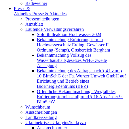
Badeweiher
Presse &
Aktuelles
Presse & Aktuelles
Pressemitteilungen
Amtsblatt
Laufende Verwaltungsverfahren
Soforthilfeaktion Hochwasser 2024
Bekanntmachung Erörterungstermin
Hochwasserschutz Erding, Gewässer II.
Ordnung (Sempt), Ortsbereich Bergham
Bekanntmachung Vollzug des
Wasserhaushaltsgesetzes WHG zweite
Auslegung
Bekanntmachung des Antrags nach § 4 i.v.m. §
10 BImSchG der Fa. Wurzer Umwelt GmbH auf
Errichtung und Betrieb eines
BioEnergieZentrums (BEZ)
Öffentliche Bekanntmachung - Wegfall des
Erörterungstermins aufgrund § 16 Abs. 1 der 9.
BImSchV
Wunschbaum
Ausschreibungen
Landkreiszeitung
Ukrainekrise - Ukrayinsʹka kryza
Ansprechpartner