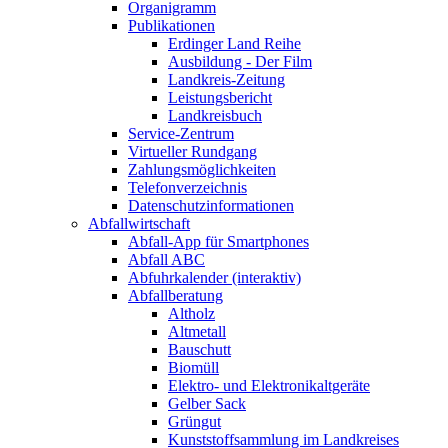
Organigramm
Publikationen
Erdinger Land Reihe
Ausbildung - Der Film
Landkreis-Zeitung
Leistungsbericht
Landkreisbuch
Service-Zentrum
Virtueller Rundgang
Zahlungsmöglichkeiten
Telefonverzeichnis
Datenschutzinformationen
Abfallwirtschaft
Abfall-App für Smartphones
Abfall ABC
Abfuhrkalender (interaktiv)
Abfallberatung
Altholz
Altmetall
Bauschutt
Biomüll
Elektro- und Elektronikaltgeräte
Gelber Sack
Grüngut
Kunststoffsammlung im Landkreises