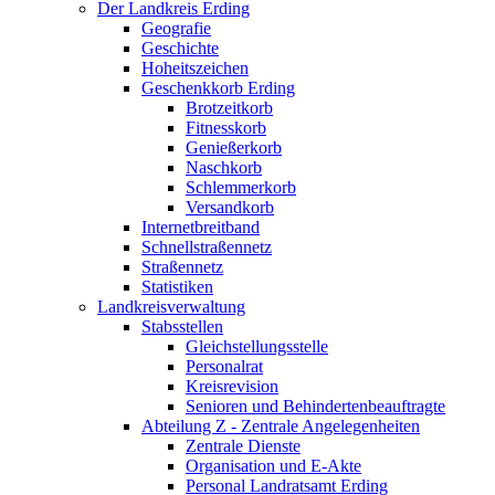
Der Landkreis Erding
Geografie
Geschichte
Hoheitszeichen
Geschenkkorb Erding
Brotzeitkorb
Fitnesskorb
Genießerkorb
Naschkorb
Schlemmerkorb
Versandkorb
Internetbreitband
Schnellstraßennetz
Straßennetz
Statistiken
Landkreisverwaltung
Stabsstellen
Gleichstellungsstelle
Personalrat
Kreisrevision
Senioren und Behindertenbeauftragte
Abteilung Z - Zentrale Angelegenheiten
Zentrale Dienste
Organisation und E-Akte
Personal Landratsamt Erding