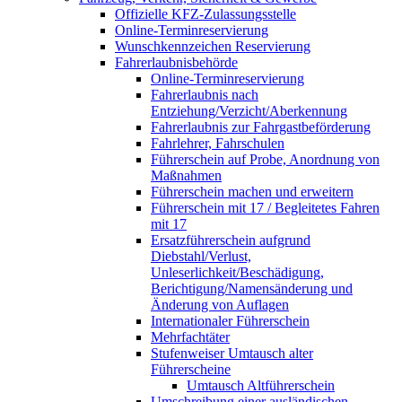
Offizielle KFZ-Zulassungsstelle
Online-Terminreservierung
Wunschkennzeichen Reservierung
Fahrerlaubnisbehörde
Online-Terminreservierung
Fahrerlaubnis nach
Entziehung/Verzicht/Aberkennung
Fahrerlaubnis zur Fahrgastbeförderung
Fahrlehrer, Fahrschulen
Führerschein auf Probe, Anordnung von
Maßnahmen
Führerschein machen und erweitern
Führerschein mit 17 / Begleitetes Fahren
mit 17
Ersatzführerschein aufgrund
Diebstahl/Verlust,
Unleserlichkeit/Beschädigung,
Berichtigung/Namensänderung und
Änderung von Auflagen
Internationaler Führerschein
Mehrfachtäter
Stufenweiser Umtausch alter
Führerscheine
Umtausch Altführerschein
Umschreibung einer ausländischen