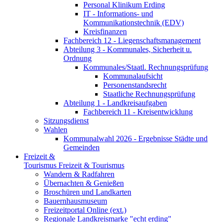
Personal Klinikum Erding
IT - Informations- und
Kommunikationstechnik (EDV)
Kreisfinanzen
Fachbereich 12 - Liegenschaftsmanagement
Abteilung 3 - Kommunales, Sicherheit u.
Ordnung
Kommunales/Staatl. Rechnungsprüfung
Kommunalaufsicht
Personenstandsrecht
Staatliche Rechnungsprüfung
Abteilung 1 - Landkreisaufgaben
Fachbereich 11 - Kreisentwicklung
Sitzungsdienst
Wahlen
Kommunalwahl 2026 - Ergebnisse Städte und
Gemeinden
Freizeit &
Tourismus
Freizeit & Tourismus
Wandern & Radfahren
Übernachten & Genießen
Broschüren und Landkarten
Bauernhausmuseum
Freizeitportal Online (ext.)
Regionale Landkreismarke "echt erding"