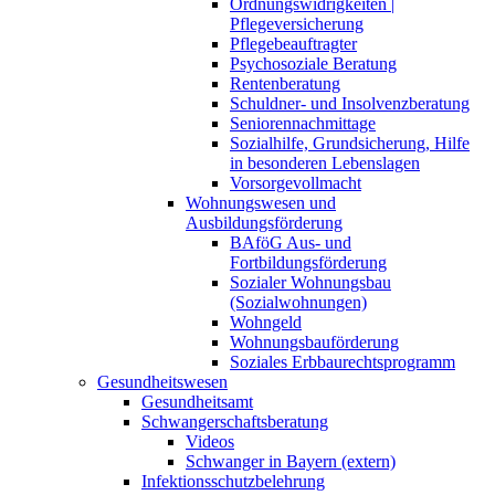
Ordnungswidrigkeiten |
Pflegeversicherung
Pflegebeauftragter
Psychosoziale Beratung
Rentenberatung
Schuldner- und Insolvenzberatung
Seniorennachmittage
Sozialhilfe, Grundsicherung, Hilfe
in besonderen Lebenslagen
Vorsorgevollmacht
Wohnungswesen und
Ausbildungsförderung
BAföG Aus- und
Fortbildungsförderung
Sozialer Wohnungsbau
(Sozialwohnungen)
Wohngeld
Wohnungsbauförderung
Soziales Erbbaurechtsprogramm
Gesundheitswesen
Gesundheitsamt
Schwangerschaftsberatung
Videos
Schwanger in Bayern (extern)
Infektionsschutzbelehrung