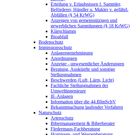
Erteilung v. Erlaubnissen f. Sammler,
Beförderer, Händler u. Makler v. gefährl.
Abfällen (§ 54 KrWG)
Anzeigen von gemeinnützigen und
gewerblichen Sammlungen (§ 18 KrWG)
Klärschlamm
Bioabfall
Bodenschutz
Immissionsschutz
Anlagengenehmigung
Anordnungen
Anzeige - unwesentlicher Änderungen
Beratung, Auskünfte und sonstige
Stellungnahmen
Beschwerden (Luft, Lärm, Licht)
Fachliche Stellungnahmen der
Umweltingenieure
IE-Anlagen
Information über die 44.BImSchV
Bekanntmachung laufender Verfahren
Naturschutz
Artenschutz
Bibermanagement & Biberberater
Fledermaus-Fachberatung
Hornissen- und Wespenberatung