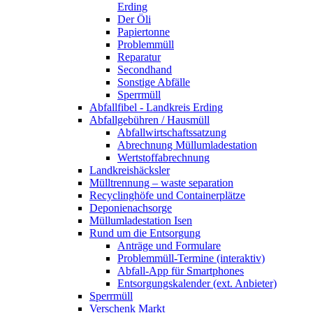
Erding
Der Öli
Papiertonne
Problemmüll
Reparatur
Secondhand
Sonstige Abfälle
Sperrmüll
Abfallfibel - Landkreis Erding
Abfallgebühren / Hausmüll
Abfallwirtschaftssatzung
Abrechnung Müllumladestation
Wertstoffabrechnung
Landkreishäcksler
Mülltrennung – waste separation
Recyclinghöfe und Containerplätze
Deponienachsorge
Müllumladestation Isen
Rund um die Entsorgung
Anträge und Formulare
Problemmüll-Termine (interaktiv)
Abfall-App für Smartphones
Entsorgungskalender (ext. Anbieter)
Sperrmüll
Verschenk Markt