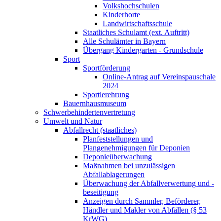
Volkshochschulen
Kinderhorte
Landwirtschaftsschule
Staatliches Schulamt (ext. Auftritt)
Alle Schulämter in Bayern
Übergang Kindergarten - Grundschule
Sport
Sportförderung
Online-Antrag auf Vereinspauschale
2024
Sportlerehrung
Bauernhausmuseum
Schwerbehindertenvertretung
Umwelt und Natur
Abfallrecht (staatliches)
Planfeststellungen und
Plangenehmigungen für Deponien
Deponieüberwachung
Maßnahmen bei unzulässigen
Abfallablagerungen
Überwachung der Abfallverwertung und -
beseitigung
Anzeigen durch Sammler, Beförderer,
Händler und Makler von Abfällen (§ 53
KrWG)