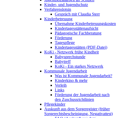
Kinder- und Jugendschutz
Verfahrenslotsin
Gespräch mit Claudia Sterr
Kinderbetreuung
Übernahme Kinderbetreuungskosten
Kindertagesstättenaufsicht
Pädagogische Fachberatung
Förderung
Tagespflege
Kindertagesstätten (PDF-Datei)
KoKi - Netzwerk frühe Kindheit
Babysprechstunde
Babytreff
KoKi - Ein starkes Netzwerk
Kommunale Jugendarbeit
Was ist Kommunale Jugendarbeit?
Kinderkino & mehr
Verleih
Links
Förderung der Jugendarbeit nach
den Zuschussrichtlinien
Pflegekinder
Auskunft aus dem Sorgeregister (früher
Sorgerechtsbescheinigung, Negativattest)