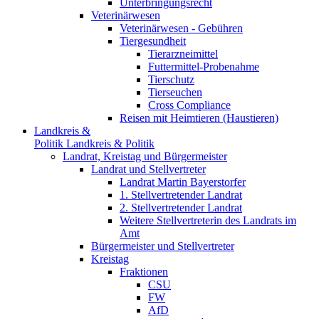
Unterbringungsrecht
Veterinärwesen
Veterinärwesen - Gebühren
Tiergesundheit
Tierarzneimittel
Futtermittel-Probenahme
Tierschutz
Tierseuchen
Cross Compliance
Reisen mit Heimtieren (Haustieren)
Landkreis &
Politik
Landkreis & Politik
Landrat, Kreistag und Bürgermeister
Landrat und Stellvertreter
Landrat Martin Bayerstorfer
1. Stellvertretender Landrat
2. Stellvertretender Landrat
Weitere Stellvertreterin des Landrats im
Amt
Bürgermeister und Stellvertreter
Kreistag
Fraktionen
CSU
FW
AfD