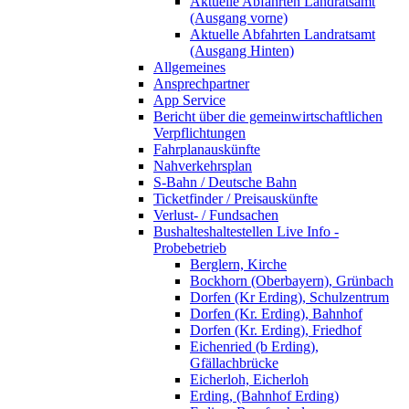
Aktuelle Abfahrten Landratsamt
(Ausgang vorne)
Aktuelle Abfahrten Landratsamt
(Ausgang Hinten)
Allgemeines
Ansprechpartner
App Service
Bericht über die gemeinwirtschaftlichen
Verpflichtungen
Fahrplanauskünfte
Nahverkehrsplan
S-Bahn / Deutsche Bahn
Ticketfinder / Preisauskünfte
Verlust- / Fundsachen
Bushalteshaltestellen Live Info -
Probebetrieb
Berglern, Kirche
Bockhorn (Oberbayern), Grünbach
Dorfen (Kr Erding), Schulzentrum
Dorfen (Kr. Erding), Bahnhof
Dorfen (Kr. Erding), Friedhof
Eichenried (b Erding),
Gfällachbrücke
Eicherloh, Eicherloh
Erding, (Bahnhof Erding)