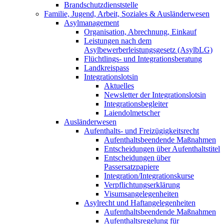
Brandschutzdienststelle
Familie, Jugend, Arbeit, Soziales & Ausländerwesen
Asylmanagement
Organisation, Abrechnung, Einkauf
Leistungen nach dem
Asylbewerberleistungsgesetz (AsylbLG)
Flüchtlings- und Integrationsberatung
Landkreispass
Integrationslotsin
Aktuelles
Newsletter der Integrationslotsin
Integrationsbegleiter
Laiendolmetscher
Ausländerwesen
Aufenthalts- und Freizügigkeitsrecht
Aufenthaltsbeendende Maßnahmen
Entscheidungen über Aufenthaltstitel
Entscheidungen über
Passersatzpapiere
Integration/Integrationskurse
Verpflichtungserklärung
Visumsangelegenheiten
Asylrecht und Haftangelegenheiten
Aufenthaltsbeendende Maßnahmen
Aufenthaltsregelung für