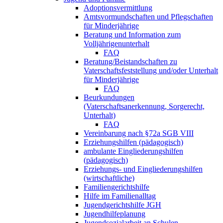
Adoptionsvermittlung
Amtsvormundschaften und Pflegschaften
für Minderjährige
Beratung und Information zum
Volljährigenunterhalt
FAQ
Beratung/Beistandschaften zu
Vaterschaftsfeststellung und/oder Unterhalt
für Minderjährige
FAQ
Beurkundungen
(Vaterschaftsanerkennung, Sorgerecht,
Unterhalt)
FAQ
Vereinbarung nach §72a SGB VIII
Erziehungshilfen (pädagogisch)
ambulante Eingliederungshilfen
(pädagogisch)
Erziehungs- und Eingliederungshilfen
(wirtschaftliche)
Familiengerichtshilfe
Hilfe im Familienalltag
Jugendgerichtshilfe JGH
Jugendhilfeplanung
Jugendsozialarbeit an Schulen