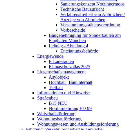
Sanierungskonzept Notzingermoos
Technische Bauaufsicht
Verfahrensfreiheit von Abbrüchen /
Anzeige von Abbrüchen
Versammlungsstättenverordnung
Vorbescheide
Baugenehmigung für Sonderbauten am
Flughafen München
Leitung - Abteilung 4
Enteignungsbehörde
Energiewende
E-Ladesäulen
Klimaschutzatlas 2025
Liegenschaftsmanagement
Asylobjekt
Hochbau | Bauunterhalt
Tiefbau
Informationen und Hinweise
Straßenbau
B15 NEU
Nordumfahrung ED 99
Wirtschaftsförderung
Wohnungsbauförderung
Wohnungswesen und Ausbildungsförderung
Fahrzeug, Verkehr, Sicherheit & Gewerbe