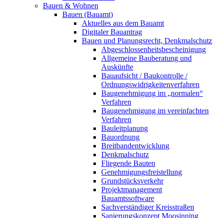
Bauen & Wohnen
Bauen (Bauamt)
Aktuelles aus dem Bauamt
Digitaler Bauantrag
Bauen und Planungsrecht, Denkmalschutz
Abgeschlossenheitsbescheinigung
Allgemeine Bauberatung und
Auskünfte
Bauaufsicht / Baukontrolle /
Ordnungswidrigkeitenverfahren
Baugenehmigung im „normalen“
Verfahren
Baugenehmigung im vereinfachten
Verfahren
Bauleitplanung
Bauordnung
Breitbandentwicklung
Denkmalschutz
Fliegende Bauten
Genehmigungsfreistellung
Grundstücksverkehr
Projektmanagement
Bauamtssoftware
Sachverständiger Kreisstraßen
Sanierungskonzept Moosinning