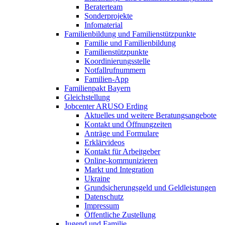
Beraterteam
Sonderprojekte
Infomaterial
Familienbildung und Familienstützpunkte
Familie und Familienbildung
Familienstützpunkte
Koordinierungsstelle
Notfallrufnummern
Familien-App
Familienpakt Bayern
Gleichstellung
Jobcenter ARUSO Erding
Aktuelles und weitere Beratungsangebote
Kontakt und Öffnungzeiten
Anträge und Formulare
Erklärvideos
Kontakt für Arbeitgeber
Online-kommunizieren
Markt und Integration
Ukraine
Grundsicherungsgeld und Geldleistungen
Datenschutz
Impressum
Öffentliche Zustellung
Jugend und Familie