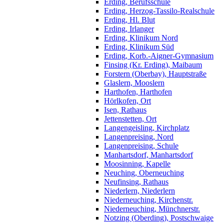
Erding, Berufsschule
Erding, Herzog-Tassilo-Realschule
Erding, Hl. Blut
Erding, Irlanger
Erding, Klinikum Nord
Erding, Klinikum Süd
Erding, Korb.-Aigner-Gymnasium
Finsing (Kr. Erding), Maibaum
Forstern (Oberbay), Hauptstraße
Glaslern, Mooslern
Harthofen, Harthofen
Hörlkofen, Ort
Isen, Rathaus
Jettenstetten, Ort
Langengeisling, Kirchplatz
Langenpreising, Nord
Langenpreising, Schule
Manhartsdorf, Manhartsdorf
Moosinning, Kapelle
Neuching, Oberneuching
Neufinsing, Rathaus
Niederlern, Niederlern
Niederneuching, Kirchenstr.
Niederneuching, Münchnerstr.
Notzing (Oberding), Postschwaige