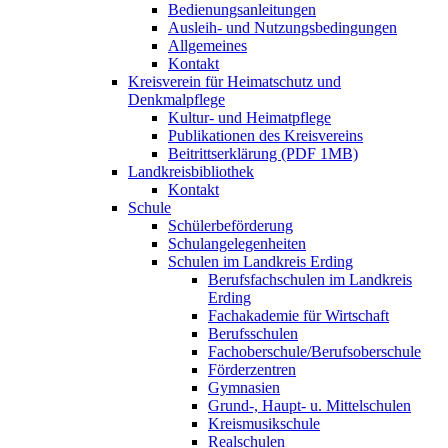
Bedienungsanleitungen
Ausleih- und Nutzungsbedingungen
Allgemeines
Kontakt
Kreisverein für Heimatschutz und
Denkmalpflege
Kultur- und Heimatpflege
Publikationen des Kreisvereins
Beitrittserklärung (PDF 1MB)
Landkreisbibliothek
Kontakt
Schule
Schülerbeförderung
Schulangelegenheiten
Schulen im Landkreis Erding
Berufsfachschulen im Landkreis
Erding
Fachakademie für Wirtschaft
Berufsschulen
Fachoberschule/Berufsoberschule
Förderzentren
Gymnasien
Grund-, Haupt- u. Mittelschulen
Kreismusikschule
Realschulen