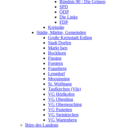
Bündnis 90´/ Die Grünen
SPD
ÖDP
Die Linke
FDP
Kreisräte
Städte, Märkte, Gemeinden
Große Kreisstadt Erding
Stadt Dorfen
Markt Isen
Bockhorn
Finsing
Forstern
Fraunberg
Lengdorf
Moosinning
St. Wolfgang
Taufkirchen (Vils)
VG Hörlkofen
VG Oberding
VG Oberneuching
VG Pastetten
VG Steinkirchen
VG Wartenberg
Büro des Landrats