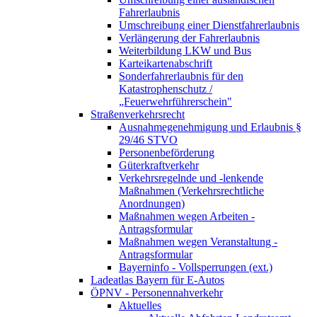
Fahrerlaubnis
Umschreibung einer Dienstfahrerlaubnis
Verlängerung der Fahrerlaubnis
Weiterbildung LKW und Bus
Karteikartenabschrift
Sonderfahrerlaubnis für den
Katastrophenschutz /
„Feuerwehrführerschein"
Straßenverkehrsrecht
Ausnahmegenehmigung und Erlaubnis §
29/46 STVO
Personenbeförderung
Güterkraftverkehr
Verkehrsregelnde und -lenkende
Maßnahmen (Verkehrsrechtliche
Anordnungen)
Maßnahmen wegen Arbeiten -
Antragsformular
Maßnahmen wegen Veranstaltung -
Antragsformular
Bayerninfo - Vollsperrungen (ext.)
Ladeatlas Bayern für E-Autos
ÖPNV - Personennahverkehr
Aktuelles