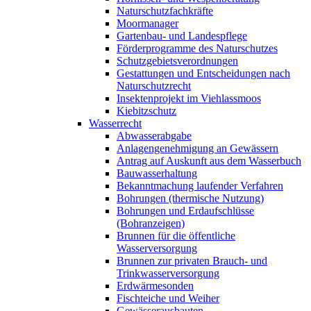
Naturschutzfachkräfte
Moormanager
Gartenbau- und Landespflege
Förderprogramme des Naturschutzes
Schutzgebietsverordnungen
Gestattungen und Entscheidungen nach
Naturschutzrecht
Insektenprojekt im Viehlassmoos
Kiebitzschutz
Wasserrecht
Abwasserabgabe
Anlagengenehmigung an Gewässern
Antrag auf Auskunft aus dem Wasserbuch
Bauwasserhaltung
Bekanntmachung laufender Verfahren
Bohrungen (thermische Nutzung)
Bohrungen und Erdaufschlüsse
(Bohranzeigen)
Brunnen für die öffentliche
Wasserversorgung
Brunnen zur privaten Brauch- und
Trinkwasserversorgung
Erdwärmesonden
Fischteiche und Weiher
Gewässerausbauten