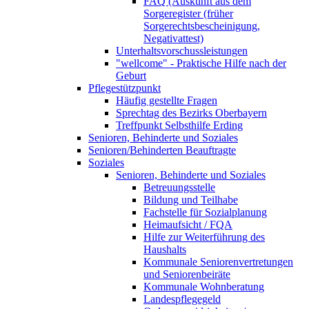
FAQ (Auskunft aus dem
Sorgeregister (früher
Sorgerechtsbescheinigung,
Negativattest)
Unterhaltsvorschussleistungen
"wellcome" - Praktische Hilfe nach der
Geburt
Pflegestützpunkt
Häufig gestellte Fragen
Sprechtag des Bezirks Oberbayern
Treffpunkt Selbsthilfe Erding
Senioren, Behinderte und Soziales
Senioren/Behinderten Beauftragte
Soziales
Senioren, Behinderte und Soziales
Betreuungsstelle
Bildung und Teilhabe
Fachstelle für Sozialplanung
Heimaufsicht / FQA
Hilfe zur Weiterführung des
Haushalts
Kommunale Seniorenvertretungen
und Seniorenbeiräte
Kommunale Wohnberatung
Landespflegegeld