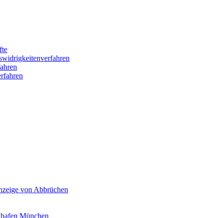
fte
swidrigkeitenverfahren
ahren
rfahren
Anzeige von Abbrüchen
ghafen München