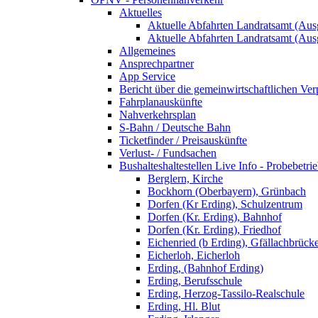
Aktuelles
Aktuelle Abfahrten Landratsamt (Aus
Aktuelle Abfahrten Landratsamt (Aus
Allgemeines
Ansprechpartner
App Service
Bericht über die gemeinwirtschaftlichen Ver
Fahrplanauskünfte
Nahverkehrsplan
S-Bahn / Deutsche Bahn
Ticketfinder / Preisauskünfte
Verlust- / Fundsachen
Bushalteshaltestellen Live Info - Probebetri
Berglern, Kirche
Bockhorn (Oberbayern), Grünbach
Dorfen (Kr Erding), Schulzentrum
Dorfen (Kr. Erding), Bahnhof
Dorfen (Kr. Erding), Friedhof
Eichenried (b Erding), Gfällachbrück
Eicherloh, Eicherloh
Erding, (Bahnhof Erding)
Erding, Berufsschule
Erding, Herzog-Tassilo-Realschule
Erding, Hl. Blut