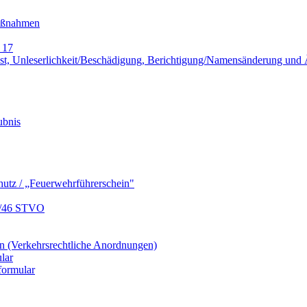
Maßnahmen
 17
lust, Unleserlichkeit/Beschädigung, Berichtigung/Namensänderung un
ubnis
hutz / „Feuerwehrführerschein"
9/46 STVO
 (Verkehrsrechtliche Anordnungen)
lar
formular