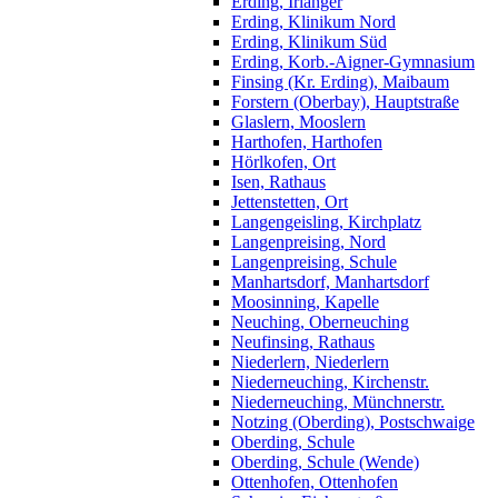
Erding, Irlanger
Erding, Klinikum Nord
Erding, Klinikum Süd
Erding, Korb.-Aigner-Gymnasium
Finsing (Kr. Erding), Maibaum
Forstern (Oberbay), Hauptstraße
Glaslern, Mooslern
Harthofen, Harthofen
Hörlkofen, Ort
Isen, Rathaus
Jettenstetten, Ort
Langengeisling, Kirchplatz
Langenpreising, Nord
Langenpreising, Schule
Manhartsdorf, Manhartsdorf
Moosinning, Kapelle
Neuching, Oberneuching
Neufinsing, Rathaus
Niederlern, Niederlern
Niederneuching, Kirchenstr.
Niederneuching, Münchnerstr.
Notzing (Oberding), Postschwaige
Oberding, Schule
Oberding, Schule (Wende)
Ottenhofen, Ottenhofen