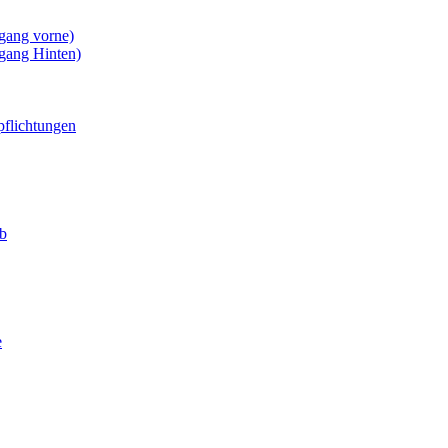
gang vorne)
gang Hinten)
pflichtungen
eb
e