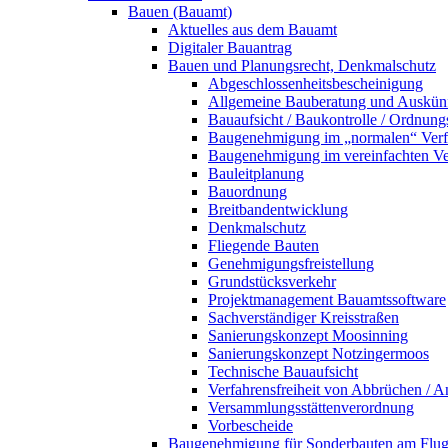
Bauen (Bauamt)
Aktuelles aus dem Bauamt
Digitaler Bauantrag
Bauen und Planungsrecht, Denkmalschutz
Abgeschlossenheitsbescheinigung
Allgemeine Bauberatung und Auskün
Bauaufsicht / Baukontrolle / Ordnung
Baugenehmigung im „normalen“ Verf
Baugenehmigung im vereinfachten Ve
Bauleitplanung
Bauordnung
Breitbandentwicklung
Denkmalschutz
Fliegende Bauten
Genehmigungsfreistellung
Grundstücksverkehr
Projektmanagement Bauamtssoftware
Sachverständiger Kreisstraßen
Sanierungskonzept Moosinning
Sanierungskonzept Notzingermoos
Technische Bauaufsicht
Verfahrensfreiheit von Abbrüchen / 
Versammlungsstättenverordnung
Vorbescheide
Baugenehmigung für Sonderbauten am Flu