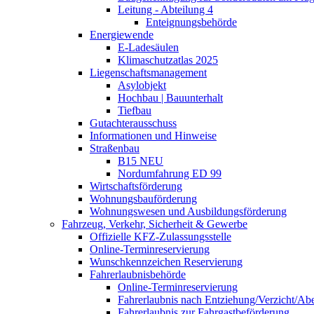
Leitung - Abteilung 4
Enteignungsbehörde
Energiewende
E-Ladesäulen
Klimaschutzatlas 2025
Liegenschaftsmanagement
Asylobjekt
Hochbau | Bauunterhalt
Tiefbau
Gutachterausschuss
Informationen und Hinweise
Straßenbau
B15 NEU
Nordumfahrung ED 99
Wirtschaftsförderung
Wohnungsbauförderung
Wohnungswesen und Ausbildungsförderung
Fahrzeug, Verkehr, Sicherheit & Gewerbe
Offizielle KFZ-Zulassungsstelle
Online-Terminreservierung
Wunschkennzeichen Reservierung
Fahrerlaubnisbehörde
Online-Terminreservierung
Fahrerlaubnis nach Entziehung/Verzicht/A
Fahrerlaubnis zur Fahrgastbeförderung