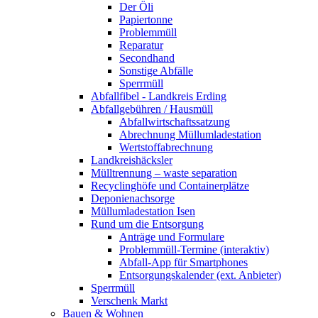
Der Öli
Papiertonne
Problemmüll
Reparatur
Secondhand
Sonstige Abfälle
Sperrmüll
Abfallfibel - Landkreis Erding
Abfallgebühren / Hausmüll
Abfallwirtschaftssatzung
Abrechnung Müllumladestation
Wertstoffabrechnung
Landkreishäcksler
Mülltrennung – waste separation
Recyclinghöfe und Containerplätze
Deponienachsorge
Müllumladestation Isen
Rund um die Entsorgung
Anträge und Formulare
Problemmüll-Termine (interaktiv)
Abfall-App für Smartphones
Entsorgungskalender (ext. Anbieter)
Sperrmüll
Verschenk Markt
Bauen & Wohnen