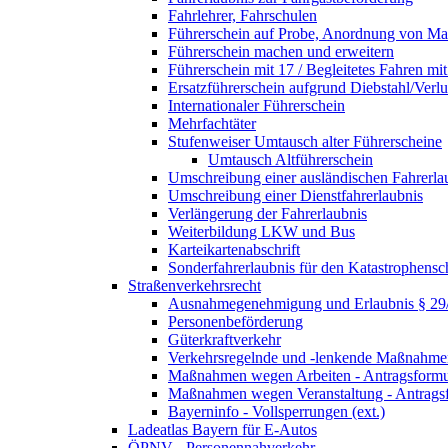
Fahrlehrer, Fahrschulen
Führerschein auf Probe, Anordnung von 
Führerschein machen und erweitern
Führerschein mit 17 / Begleitetes Fahren mit
Ersatzführerschein aufgrund Diebstahl/Ver
Internationaler Führerschein
Mehrfachtäter
Stufenweiser Umtausch alter Führerscheine
Umtausch Altführerschein
Umschreibung einer ausländischen Fahrerla
Umschreibung einer Dienstfahrerlaubnis
Verlängerung der Fahrerlaubnis
Weiterbildung LKW und Bus
Karteikartenabschrift
Sonderfahrerlaubnis für den Katastrophensc
Straßenverkehrsrecht
Ausnahmegenehmigung und Erlaubnis § 2
Personenbeförderung
Güterkraftverkehr
Verkehrsregelnde und -lenkende Maßnahmen
Maßnahmen wegen Arbeiten - Antragsformu
Maßnahmen wegen Veranstaltung - Antrags
Bayerninfo - Vollsperrungen (ext.)
Ladeatlas Bayern für E-Autos
ÖPNV - Personennahverkehr