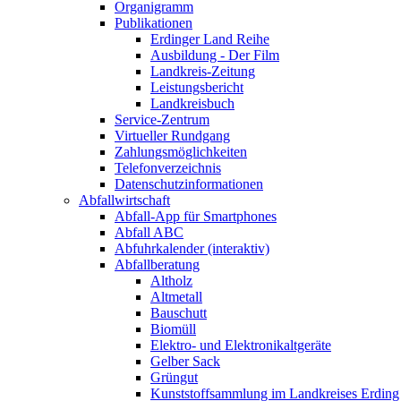
Organigramm
Publikationen
Erdinger Land Reihe
Ausbildung - Der Film
Landkreis-Zeitung
Leistungsbericht
Landkreisbuch
Service-Zentrum
Virtueller Rundgang
Zahlungsmöglichkeiten
Telefonverzeichnis
Datenschutzinformationen
Abfallwirtschaft
Abfall-App für Smartphones
Abfall ABC
Abfuhrkalender (interaktiv)
Abfallberatung
Altholz
Altmetall
Bauschutt
Biomüll
Elektro- und Elektronikaltgeräte
Gelber Sack
Grüngut
Kunststoffsammlung im Landkreises Erding