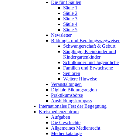
Die fünf Säulen
Säule 1
Säule 2
Säule 3
Säule 4
Säule 5
Newsletter
Bildungs- und Beratungswegweiser
Schwangerschaft & Geburt
Säuglinge, Kleinkinder und
Kindergartenkinder
Schulkinder und Jugendliche
Familien und Erwachsene
Senioren
Weitere Hinweise
Veranstaltungen
Digitale Bildungsregion
Praktikumsbörse
Ausbildungskompass
Internationales Fest der Begegnung
Kreismedienzentrum
Aufgaben
Die Geschichte
Allgemeines Medienrecht
Medienkataloge