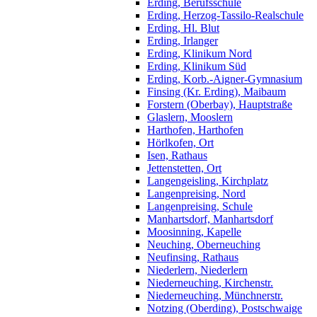
Erding, Berufsschule
Erding, Herzog-Tassilo-Realschule
Erding, Hl. Blut
Erding, Irlanger
Erding, Klinikum Nord
Erding, Klinikum Süd
Erding, Korb.-Aigner-Gymnasium
Finsing (Kr. Erding), Maibaum
Forstern (Oberbay), Hauptstraße
Glaslern, Mooslern
Harthofen, Harthofen
Hörlkofen, Ort
Isen, Rathaus
Jettenstetten, Ort
Langengeisling, Kirchplatz
Langenpreising, Nord
Langenpreising, Schule
Manhartsdorf, Manhartsdorf
Moosinning, Kapelle
Neuching, Oberneuching
Neufinsing, Rathaus
Niederlern, Niederlern
Niederneuching, Kirchenstr.
Niederneuching, Münchnerstr.
Notzing (Oberding), Postschwaige