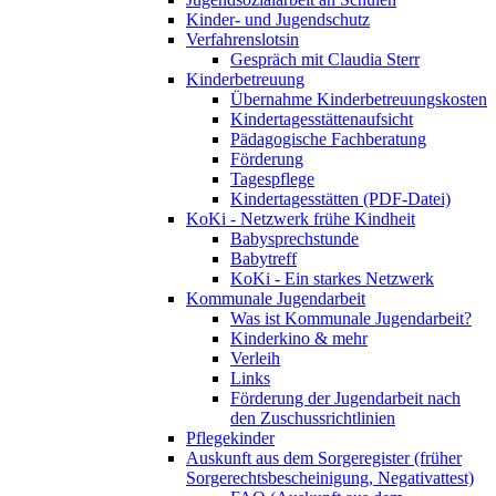
Kinder- und Jugendschutz
Verfahrenslotsin
Gespräch mit Claudia Sterr
Kinderbetreuung
Übernahme Kinderbetreuungskosten
Kindertagesstättenaufsicht
Pädagogische Fachberatung
Förderung
Tagespflege
Kindertagesstätten (PDF-Datei)
KoKi - Netzwerk frühe Kindheit
Babysprechstunde
Babytreff
KoKi - Ein starkes Netzwerk
Kommunale Jugendarbeit
Was ist Kommunale Jugendarbeit?
Kinderkino & mehr
Verleih
Links
Förderung der Jugendarbeit nach
den Zuschussrichtlinien
Pflegekinder
Auskunft aus dem Sorgeregister (früher
Sorgerechtsbescheinigung, Negativattest)