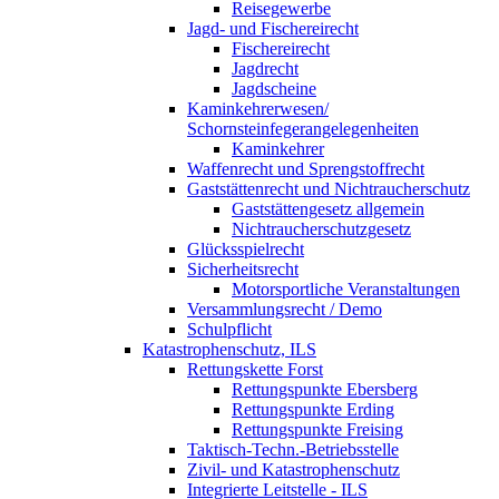
Reisegewerbe
Jagd- und Fischereirecht
Fischereirecht
Jagdrecht
Jagdscheine
Kaminkehrerwesen/
Schornsteinfegerangelegenheiten
Kaminkehrer
Waffenrecht und Sprengstoffrecht
Gaststättenrecht und Nichtraucherschutz
Gaststättengesetz allgemein
Nichtraucherschutzgesetz
Glücksspielrecht
Sicherheitsrecht
Motorsportliche Veranstaltungen
Versammlungsrecht / Demo
Schulpflicht
Katastrophenschutz, ILS
Rettungskette Forst
Rettungspunkte Ebersberg
Rettungspunkte Erding
Rettungspunkte Freising
Taktisch-Techn.-Betriebsstelle
Zivil- und Katastrophenschutz
Integrierte Leitstelle - ILS