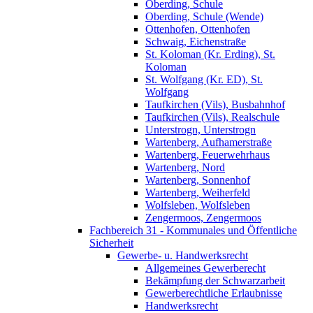
Oberding, Schule
Oberding, Schule (Wende)
Ottenhofen, Ottenhofen
Schwaig, Eichenstraße
St. Koloman (Kr. Erding), St.
Koloman
St. Wolfgang (Kr. ED), St.
Wolfgang
Taufkirchen (Vils), Busbahnhof
Taufkirchen (Vils), Realschule
Unterstrogn, Unterstrogn
Wartenberg, Aufhamerstraße
Wartenberg, Feuerwehrhaus
Wartenberg, Nord
Wartenberg, Sonnenhof
Wartenberg, Weiherfeld
Wolfsleben, Wolfsleben
Zengermoos, Zengermoos
Fachbereich 31 - Kommunales und Öffentliche
Sicherheit
Gewerbe- u. Handwerksrecht
Allgemeines Gewerberecht
Bekämpfung der Schwarzarbeit
Gewerberechtliche Erlaubnisse
Handwerksrecht