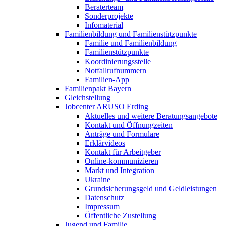
Beraterteam
Sonderprojekte
Infomaterial
Familienbildung und Familienstützpunkte
Familie und Familienbildung
Familienstützpunkte
Koordinierungsstelle
Notfallrufnummern
Familien-App
Familienpakt Bayern
Gleichstellung
Jobcenter ARUSO Erding
Aktuelles und weitere Beratungsangebote
Kontakt und Öffnungzeiten
Anträge und Formulare
Erklärvideos
Kontakt für Arbeitgeber
Online-kommunizieren
Markt und Integration
Ukraine
Grundsicherungsgeld und Geldleistungen
Datenschutz
Impressum
Öffentliche Zustellung
Jugend und Familie