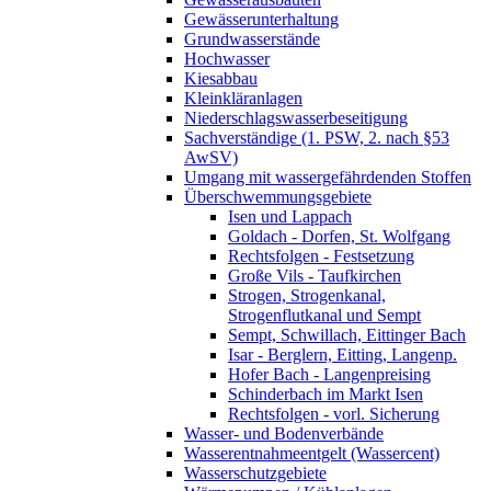
Gewässerunterhaltung
Grundwasserstände
Hochwasser
Kiesabbau
Kleinkläranlagen
Niederschlagswasserbeseitigung
Sachverständige (1. PSW, 2. nach §53
AwSV)
Umgang mit wassergefährdenden Stoffen
Überschwemmungsgebiete
Isen und Lappach
Goldach - Dorfen, St. Wolfgang
Rechtsfolgen - Festsetzung
Große Vils - Taufkirchen
Strogen, Strogenkanal,
Strogenflutkanal und Sempt
Sempt, Schwillach, Eittinger Bach
Isar - Berglern, Eitting, Langenp.
Hofer Bach - Langenpreising
Schinderbach im Markt Isen
Rechtsfolgen - vorl. Sicherung
Wasser- und Bodenverbände
Wasserentnahmeentgelt (Wassercent)
Wasserschutzgebiete