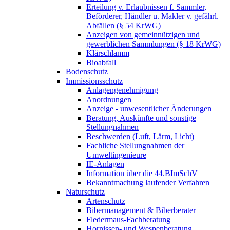
Erteilung v. Erlaubnissen f. Sammler,
Beförderer, Händler u. Makler v. gefährl.
Abfällen (§ 54 KrWG)
Anzeigen von gemeinnützigen und
gewerblichen Sammlungen (§ 18 KrWG)
Klärschlamm
Bioabfall
Bodenschutz
Immissionsschutz
Anlagengenehmigung
Anordnungen
Anzeige - unwesentlicher Änderungen
Beratung, Auskünfte und sonstige
Stellungnahmen
Beschwerden (Luft, Lärm, Licht)
Fachliche Stellungnahmen der
Umweltingenieure
IE-Anlagen
Information über die 44.BImSchV
Bekanntmachung laufender Verfahren
Naturschutz
Artenschutz
Bibermanagement & Biberberater
Fledermaus-Fachberatung
Hornissen- und Wespenberatung