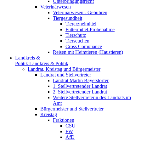
Unterbringungsrecht
Veterinärwesen
Veterinärwesen - Gebühren
Tiergesundheit
Tierarzneimittel
Futtermittel-Probenahme
Tierschutz
Tierseuchen
Cross Compliance
Reisen mit Heimtieren (Haustieren)
Landkreis &
Politik
Landkreis & Politik
Landrat, Kreistag und Bürgermeister
Landrat und Stellvertreter
Landrat Martin Bayerstorfer
1. Stellvertretender Landrat
2. Stellvertretender Landrat
Weitere Stellvertreterin des Landrats im
Amt
Bürgermeister und Stellvertreter
Kreistag
Fraktionen
CSU
FW
AfD