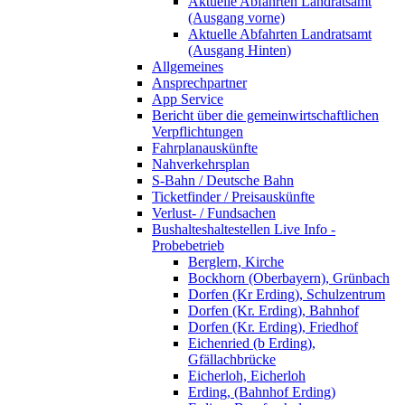
Aktuelle Abfahrten Landratsamt
(Ausgang vorne)
Aktuelle Abfahrten Landratsamt
(Ausgang Hinten)
Allgemeines
Ansprechpartner
App Service
Bericht über die gemeinwirtschaftlichen
Verpflichtungen
Fahrplanauskünfte
Nahverkehrsplan
S-Bahn / Deutsche Bahn
Ticketfinder / Preisauskünfte
Verlust- / Fundsachen
Bushalteshaltestellen Live Info -
Probebetrieb
Berglern, Kirche
Bockhorn (Oberbayern), Grünbach
Dorfen (Kr Erding), Schulzentrum
Dorfen (Kr. Erding), Bahnhof
Dorfen (Kr. Erding), Friedhof
Eichenried (b Erding),
Gfällachbrücke
Eicherloh, Eicherloh
Erding, (Bahnhof Erding)