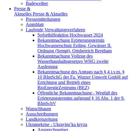
Badeweiher
Presse &
Aktuelles
Presse & Aktuelles
Pressemitteilungen
Amtsblatt
Laufende Verwaltungsverfahren
Soforthilfeaktion Hochwasser 2024
Bekanntmachung Erörterungstermin
Hochwasserschutz Erding, Gewässer II.
Ordnung (Sempt), Ortsbereich Bergham
Bekanntmachung Vollzug des
Wasserhaushaltsgesetzes WHG zweite
Auslegung
Bekanntmachung des Antrags nach § 4 i.v.m. §
10 BImSchG der Fa. Wurzer Umwelt GmbH auf
Errichtung und Betrieb eines
BioEnergieZentrums (BEZ)
Öffentliche Bekanntmachung - Wegfall des
Erörterungstermins aufgrund § 16 Abs. 1 der 9.
BImSchV
Wunschbaum
Ausschreibungen
Landkreiszeitung
Ukrainekrise - Ukrayinsʹka kryza
Ansprechpartner