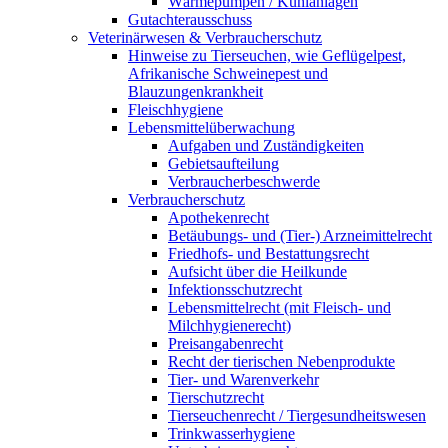
Wärmepumpen / Kühlanlagen
Gutachterausschuss
Veterinärwesen & Verbraucherschutz
Hinweise zu Tierseuchen, wie Geflügelpest,
Afrikanische Schweinepest und
Blauzungenkrankheit
Fleischhygiene
Lebensmittelüberwachung
Aufgaben und Zuständigkeiten
Gebietsaufteilung
Verbraucherbeschwerde
Verbraucherschutz
Apothekenrecht
Betäubungs- und (Tier-) Arzneimittelrecht
Friedhofs- und Bestattungsrecht
Aufsicht über die Heilkunde
Infektionsschutzrecht
Lebensmittelrecht (mit Fleisch- und
Milchhygienerecht)
Preisangabenrecht
Recht der tierischen Nebenprodukte
Tier- und Warenverkehr
Tierschutzrecht
Tierseuchenrecht / Tiergesundheitswesen
Trinkwasserhygiene