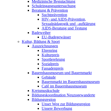
Medizinische Begutachtung
Schuleingangsuntersuchung
Beratung & Prävention
Suchtprävention
HIV- und AIDS-Prävention,
Sexualpädagogik und –aufklärung
AIDS-Beratung und Testung
Badeweiher
EU-Badegewässer
Kultur, Bildung & Sport
Auszeichnungen
Ehrenring
Kulturpreis
Sportlerehrung
Sozialpreis
Fassadenpreis
Bauernhausmuseum und Bauernmarkt
Gebäude
Bauernmarkt im Bauernhausmuseum
Café im Bauernhausmuseum
Kreismusikschule
Bildungskoordination Neuzugewanderte
Bildungsregion
Unser Weg zur Bildungsregion
Unsere Bewerbung