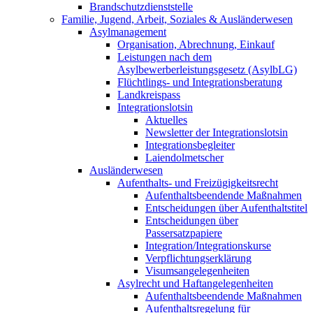
Brandschutzdienststelle
Familie, Jugend, Arbeit, Soziales & Ausländerwesen
Asylmanagement
Organisation, Abrechnung, Einkauf
Leistungen nach dem
Asylbewerberleistungsgesetz (AsylbLG)
Flüchtlings- und Integrationsberatung
Landkreispass
Integrationslotsin
Aktuelles
Newsletter der Integrationslotsin
Integrationsbegleiter
Laiendolmetscher
Ausländerwesen
Aufenthalts- und Freizügigkeitsrecht
Aufenthaltsbeendende Maßnahmen
Entscheidungen über Aufenthaltstitel
Entscheidungen über
Passersatzpapiere
Integration/Integrationskurse
Verpflichtungserklärung
Visumsangelegenheiten
Asylrecht und Haftangelegenheiten
Aufenthaltsbeendende Maßnahmen
Aufenthaltsregelung für