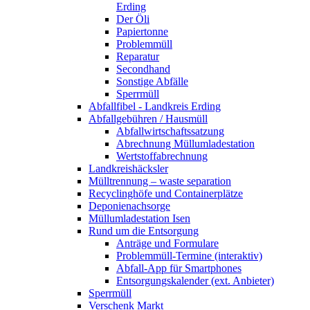
Erding
Der Öli
Papiertonne
Problemmüll
Reparatur
Secondhand
Sonstige Abfälle
Sperrmüll
Abfallfibel - Landkreis Erding
Abfallgebühren / Hausmüll
Abfallwirtschaftssatzung
Abrechnung Müllumladestation
Wertstoffabrechnung
Landkreishäcksler
Mülltrennung – waste separation
Recyclinghöfe und Containerplätze
Deponienachsorge
Müllumladestation Isen
Rund um die Entsorgung
Anträge und Formulare
Problemmüll-Termine (interaktiv)
Abfall-App für Smartphones
Entsorgungskalender (ext. Anbieter)
Sperrmüll
Verschenk Markt