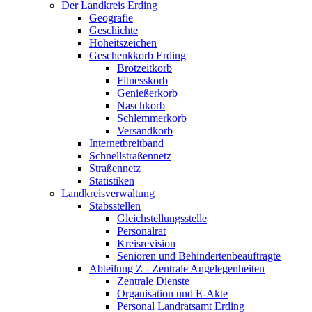
Der Landkreis Erding
Geografie
Geschichte
Hoheitszeichen
Geschenkkorb Erding
Brotzeitkorb
Fitnesskorb
Genießerkorb
Naschkorb
Schlemmerkorb
Versandkorb
Internetbreitband
Schnellstraßennetz
Straßennetz
Statistiken
Landkreisverwaltung
Stabsstellen
Gleichstellungsstelle
Personalrat
Kreisrevision
Senioren und Behindertenbeauftragte
Abteilung Z - Zentrale Angelegenheiten
Zentrale Dienste
Organisation und E-Akte
Personal Landratsamt Erding