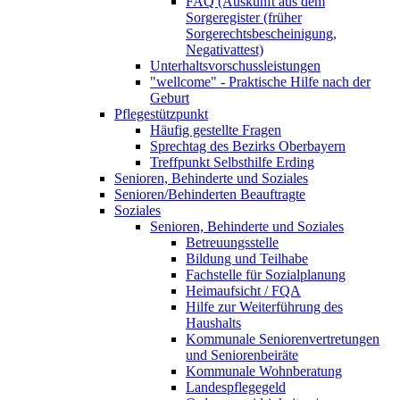
FAQ (Auskunft aus dem
Sorgeregister (früher
Sorgerechtsbescheinigung,
Negativattest)
Unterhaltsvorschussleistungen
"wellcome" - Praktische Hilfe nach der
Geburt
Pflegestützpunkt
Häufig gestellte Fragen
Sprechtag des Bezirks Oberbayern
Treffpunkt Selbsthilfe Erding
Senioren, Behinderte und Soziales
Senioren/Behinderten Beauftragte
Soziales
Senioren, Behinderte und Soziales
Betreuungsstelle
Bildung und Teilhabe
Fachstelle für Sozialplanung
Heimaufsicht / FQA
Hilfe zur Weiterführung des
Haushalts
Kommunale Seniorenvertretungen
und Seniorenbeiräte
Kommunale Wohnberatung
Landespflegegeld