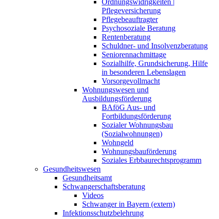
Ordnungswidrigkeiten |
Pflegeversicherung
Pflegebeauftragter
Psychosoziale Beratung
Rentenberatung
Schuldner- und Insolvenzberatung
Seniorennachmittage
Sozialhilfe, Grundsicherung, Hilfe
in besonderen Lebenslagen
Vorsorgevollmacht
Wohnungswesen und
Ausbildungsförderung
BAföG Aus- und
Fortbildungsförderung
Sozialer Wohnungsbau
(Sozialwohnungen)
Wohngeld
Wohnungsbauförderung
Soziales Erbbaurechtsprogramm
Gesundheitswesen
Gesundheitsamt
Schwangerschaftsberatung
Videos
Schwanger in Bayern (extern)
Infektionsschutzbelehrung