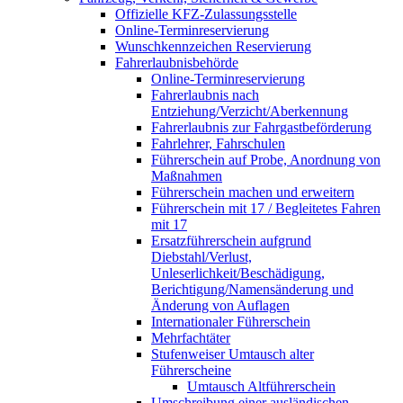
Offizielle KFZ-Zulassungsstelle
Online-Terminreservierung
Wunschkennzeichen Reservierung
Fahrerlaubnisbehörde
Online-Terminreservierung
Fahrerlaubnis nach
Entziehung/Verzicht/Aberkennung
Fahrerlaubnis zur Fahrgastbeförderung
Fahrlehrer, Fahrschulen
Führerschein auf Probe, Anordnung von
Maßnahmen
Führerschein machen und erweitern
Führerschein mit 17 / Begleitetes Fahren
mit 17
Ersatzführerschein aufgrund
Diebstahl/Verlust,
Unleserlichkeit/Beschädigung,
Berichtigung/Namensänderung und
Änderung von Auflagen
Internationaler Führerschein
Mehrfachtäter
Stufenweiser Umtausch alter
Führerscheine
Umtausch Altführerschein
Umschreibung einer ausländischen