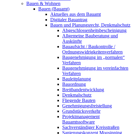
Bauen & Wohnen
Bauen (Bauamt)
Aktuelles aus dem Bauamt
Digitaler Bauantrag
Bauen und Planungsrecht, Denkmalschutz
Abgeschlossenheitsbescheinigung
Allgemeine Bauberatung und
Auskünfte
Bauaufsicht / Baukontrolle /
Ordnungswidrigkeitenverfahren
Baugenehmigung im „normalen“
Verfahren
Baugenehmigung im vereinfachten
Verfahren
Bauleitplanung
Bauordnung
Breitbandentwicklung
Denkmalschutz
Fliegende Bauten
Genehmigungsfreistellung
Grundstücksverkehr
Projektmanagement
Bauamtssoftware
Sachverständiger Kreisstraßen
Sanierungskonzept Moosinning