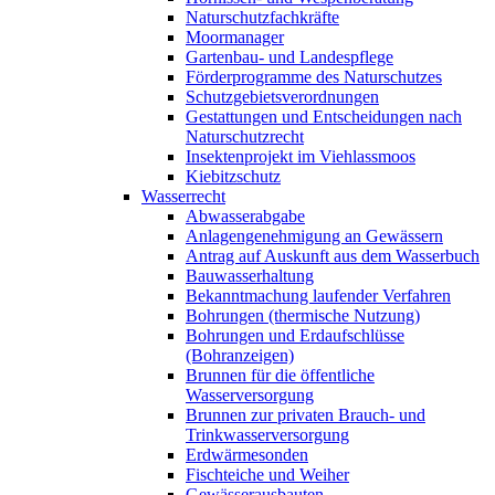
Naturschutzfachkräfte
Moormanager
Gartenbau- und Landespflege
Förderprogramme des Naturschutzes
Schutzgebietsverordnungen
Gestattungen und Entscheidungen nach
Naturschutzrecht
Insektenprojekt im Viehlassmoos
Kiebitzschutz
Wasserrecht
Abwasserabgabe
Anlagengenehmigung an Gewässern
Antrag auf Auskunft aus dem Wasserbuch
Bauwasserhaltung
Bekanntmachung laufender Verfahren
Bohrungen (thermische Nutzung)
Bohrungen und Erdaufschlüsse
(Bohranzeigen)
Brunnen für die öffentliche
Wasserversorgung
Brunnen zur privaten Brauch- und
Trinkwasserversorgung
Erdwärmesonden
Fischteiche und Weiher
Gewässerausbauten