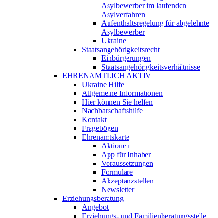
Asylbewerber im laufenden
Asylverfahren
Aufenthaltsregelung für abgelehnte
Asylbewerber
Ukraine
Staatsangehörigkeitsrecht
Einbürgerungen
Staatsangehörigkeitsverhältnisse
EHRENAMTLICH AKTIV
Ukraine Hilfe
Allgemeine Informationen
Hier können Sie helfen
Nachbarschaftshilfe
Kontakt
Fragebögen
Ehrenamtskarte
Aktionen
App für Inhaber
Voraussetzungen
Formulare
Akzeptanzstellen
Newsletter
Erziehungsberatung
Angebot
Erziehungs- und Familienberatungsstelle