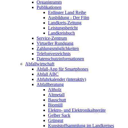
Organigramm
Publikationen
Erdinger Land Reihe
Ausbildung - Der Film
Landkreis-Zeitung
Leistungsbericht
Landkreisbuch
Service-Zentrum
Virtueller Rundgang
Zahlungsmöglichkeiten
Telefonverzeichnis
Datenschutzinformationen
Abfallwirtschaft
Abfall-App für Smartphones
Abfall ABC
Abfuhrkalender (interaktiv)
Abfallberatung
Altholz
Altmetall
Bauschutt
Biomüll
Elektro- und Elektronikaltgeräte
Gelber Sack
Grüngut
Kunststoffsammlung im Landkreises