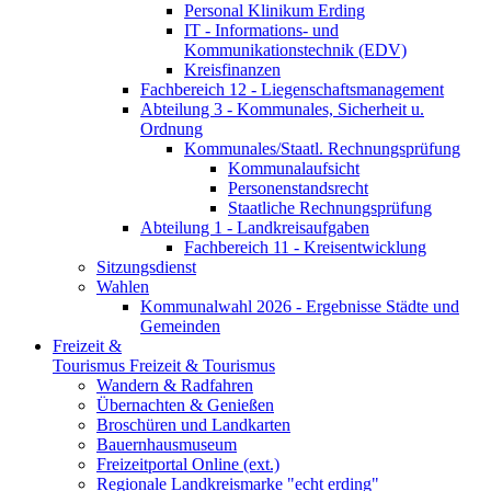
Personal Klinikum Erding
IT - Informations- und
Kommunikationstechnik (EDV)
Kreisfinanzen
Fachbereich 12 - Liegenschaftsmanagement
Abteilung 3 - Kommunales, Sicherheit u.
Ordnung
Kommunales/Staatl. Rechnungsprüfung
Kommunalaufsicht
Personenstandsrecht
Staatliche Rechnungsprüfung
Abteilung 1 - Landkreisaufgaben
Fachbereich 11 - Kreisentwicklung
Sitzungsdienst
Wahlen
Kommunalwahl 2026 - Ergebnisse Städte und
Gemeinden
Freizeit &
Tourismus
Freizeit & Tourismus
Wandern & Radfahren
Übernachten & Genießen
Broschüren und Landkarten
Bauernhausmuseum
Freizeitportal Online (ext.)
Regionale Landkreismarke "echt erding"