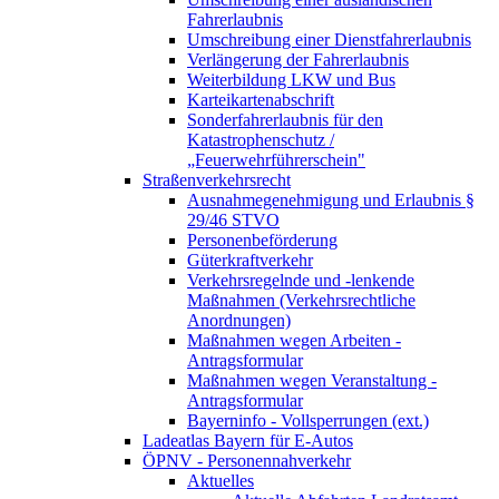
Fahrerlaubnis
Umschreibung einer Dienstfahrerlaubnis
Verlängerung der Fahrerlaubnis
Weiterbildung LKW und Bus
Karteikartenabschrift
Sonderfahrerlaubnis für den
Katastrophenschutz /
„Feuerwehrführerschein"
Straßenverkehrsrecht
Ausnahmegenehmigung und Erlaubnis §
29/46 STVO
Personenbeförderung
Güterkraftverkehr
Verkehrsregelnde und -lenkende
Maßnahmen (Verkehrsrechtliche
Anordnungen)
Maßnahmen wegen Arbeiten -
Antragsformular
Maßnahmen wegen Veranstaltung -
Antragsformular
Bayerninfo - Vollsperrungen (ext.)
Ladeatlas Bayern für E-Autos
ÖPNV - Personennahverkehr
Aktuelles