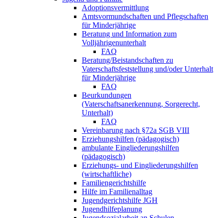
Adoptionsvermittlung
Amtsvormundschaften und Pflegschaften
für Minderjährige
Beratung und Information zum
Volljährigenunterhalt
FAQ
Beratung/Beistandschaften zu
Vaterschaftsfeststellung und/oder Unterhalt
für Minderjährige
FAQ
Beurkundungen
(Vaterschaftsanerkennung, Sorgerecht,
Unterhalt)
FAQ
Vereinbarung nach §72a SGB VIII
Erziehungshilfen (pädagogisch)
ambulante Eingliederungshilfen
(pädagogisch)
Erziehungs- und Eingliederungshilfen
(wirtschaftliche)
Familiengerichtshilfe
Hilfe im Familienalltag
Jugendgerichtshilfe JGH
Jugendhilfeplanung
Jugendsozialarbeit an Schulen