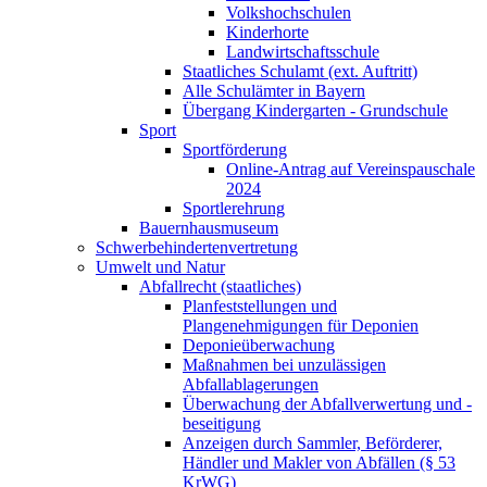
Volkshochschulen
Kinderhorte
Landwirtschaftsschule
Staatliches Schulamt (ext. Auftritt)
Alle Schulämter in Bayern
Übergang Kindergarten - Grundschule
Sport
Sportförderung
Online-Antrag auf Vereinspauschale
2024
Sportlerehrung
Bauernhausmuseum
Schwerbehindertenvertretung
Umwelt und Natur
Abfallrecht (staatliches)
Planfeststellungen und
Plangenehmigungen für Deponien
Deponieüberwachung
Maßnahmen bei unzulässigen
Abfallablagerungen
Überwachung der Abfallverwertung und -
beseitigung
Anzeigen durch Sammler, Beförderer,
Händler und Makler von Abfällen (§ 53
KrWG)