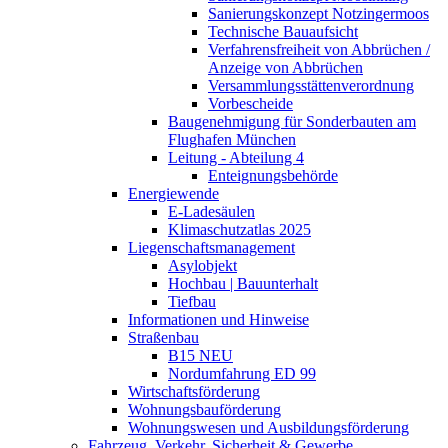
Sanierungskonzept Notzingermoos
Technische Bauaufsicht
Verfahrensfreiheit von Abbrüchen /
Anzeige von Abbrüchen
Versammlungsstättenverordnung
Vorbescheide
Baugenehmigung für Sonderbauten am
Flughafen München
Leitung - Abteilung 4
Enteignungsbehörde
Energiewende
E-Ladesäulen
Klimaschutzatlas 2025
Liegenschaftsmanagement
Asylobjekt
Hochbau | Bauunterhalt
Tiefbau
Informationen und Hinweise
Straßenbau
B15 NEU
Nordumfahrung ED 99
Wirtschaftsförderung
Wohnungsbauförderung
Wohnungswesen und Ausbildungsförderung
Fahrzeug, Verkehr, Sicherheit & Gewerbe