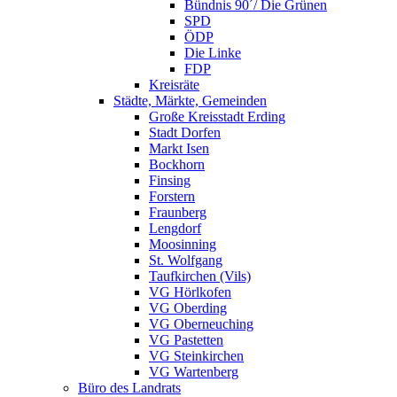
Bündnis 90´/ Die Grünen
SPD
ÖDP
Die Linke
FDP
Kreisräte
Städte, Märkte, Gemeinden
Große Kreisstadt Erding
Stadt Dorfen
Markt Isen
Bockhorn
Finsing
Forstern
Fraunberg
Lengdorf
Moosinning
St. Wolfgang
Taufkirchen (Vils)
VG Hörlkofen
VG Oberding
VG Oberneuching
VG Pastetten
VG Steinkirchen
VG Wartenberg
Büro des Landrats