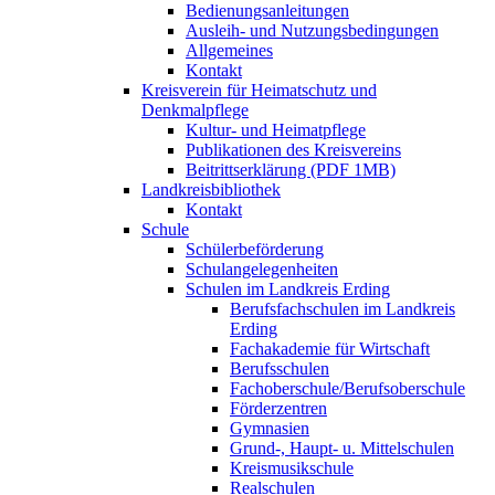
Bedienungsanleitungen
Ausleih- und Nutzungsbedingungen
Allgemeines
Kontakt
Kreisverein für Heimatschutz und
Denkmalpflege
Kultur- und Heimatpflege
Publikationen des Kreisvereins
Beitrittserklärung (PDF 1MB)
Landkreisbibliothek
Kontakt
Schule
Schülerbeförderung
Schulangelegenheiten
Schulen im Landkreis Erding
Berufsfachschulen im Landkreis
Erding
Fachakademie für Wirtschaft
Berufsschulen
Fachoberschule/Berufsoberschule
Förderzentren
Gymnasien
Grund-, Haupt- u. Mittelschulen
Kreismusikschule
Realschulen