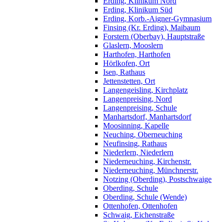
Erding, Klinikum Nord
Erding, Klinikum Süd
Erding, Korb.-Aigner-Gymnasium
Finsing (Kr. Erding), Maibaum
Forstern (Oberbay), Hauptstraße
Glaslern, Mooslern
Harthofen, Harthofen
Hörlkofen, Ort
Isen, Rathaus
Jettenstetten, Ort
Langengeisling, Kirchplatz
Langenpreising, Nord
Langenpreising, Schule
Manhartsdorf, Manhartsdorf
Moosinning, Kapelle
Neuching, Oberneuching
Neufinsing, Rathaus
Niederlern, Niederlern
Niederneuching, Kirchenstr.
Niederneuching, Münchnerstr.
Notzing (Oberding), Postschwaige
Oberding, Schule
Oberding, Schule (Wende)
Ottenhofen, Ottenhofen
Schwaig, Eichenstraße