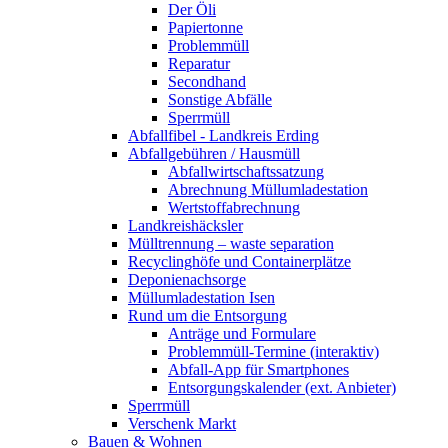
Der Öli
Papiertonne
Problemmüll
Reparatur
Secondhand
Sonstige Abfälle
Sperrmüll
Abfallfibel - Landkreis Erding
Abfallgebühren / Hausmüll
Abfallwirtschaftssatzung
Abrechnung Müllumladestation
Wertstoffabrechnung
Landkreishäcksler
Mülltrennung – waste separation
Recyclinghöfe und Containerplätze
Deponienachsorge
Müllumladestation Isen
Rund um die Entsorgung
Anträge und Formulare
Problemmüll-Termine (interaktiv)
Abfall-App für Smartphones
Entsorgungskalender (ext. Anbieter)
Sperrmüll
Verschenk Markt
Bauen & Wohnen