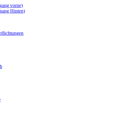
gang vorne)
gang Hinten)
pflichtungen
eb
e