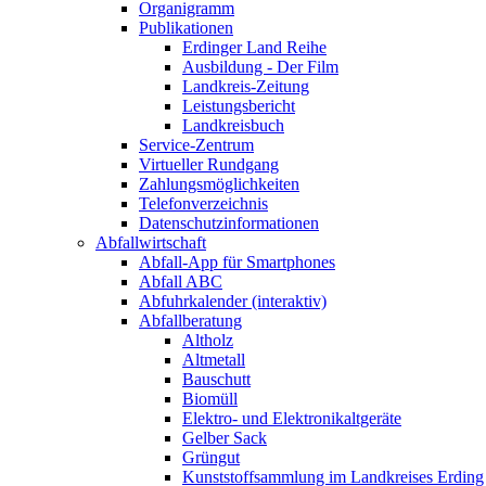
Organigramm
Publikationen
Erdinger Land Reihe
Ausbildung - Der Film
Landkreis-Zeitung
Leistungsbericht
Landkreisbuch
Service-Zentrum
Virtueller Rundgang
Zahlungsmöglichkeiten
Telefonverzeichnis
Datenschutzinformationen
Abfallwirtschaft
Abfall-App für Smartphones
Abfall ABC
Abfuhrkalender (interaktiv)
Abfallberatung
Altholz
Altmetall
Bauschutt
Biomüll
Elektro- und Elektronikaltgeräte
Gelber Sack
Grüngut
Kunststoffsammlung im Landkreises Erding