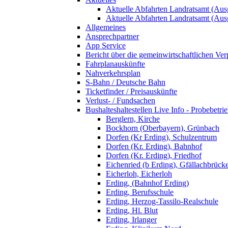
Aktuelle Abfahrten Landratsamt (Aus
Aktuelle Abfahrten Landratsamt (Aus
Allgemeines
Ansprechpartner
App Service
Bericht über die gemeinwirtschaftlichen Ver
Fahrplanauskünfte
Nahverkehrsplan
S-Bahn / Deutsche Bahn
Ticketfinder / Preisauskünfte
Verlust- / Fundsachen
Bushalteshaltestellen Live Info - Probebetri
Berglern, Kirche
Bockhorn (Oberbayern), Grünbach
Dorfen (Kr Erding), Schulzentrum
Dorfen (Kr. Erding), Bahnhof
Dorfen (Kr. Erding), Friedhof
Eichenried (b Erding), Gfällachbrück
Eicherloh, Eicherloh
Erding, (Bahnhof Erding)
Erding, Berufsschule
Erding, Herzog-Tassilo-Realschule
Erding, Hl. Blut
Erding, Irlanger