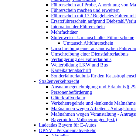
Führerschein auf Probe, Anordnung von 
Führerschein machen und erweitern
Führerschein mit 17 / Begleitetes Fahren mit
Ersatzführerschein aufgrund Diebstahl/Ver
Internationaler Führerschein
Mehrfachtäter
Stufenweiser Umtausch alter Führerscheine
Umtausch Altführerschein
Umschreibung einer ausländischen Fahrerla
Umschreibung einer Dienstfahrerlaubnis
Verlängerung der Fahrerlaubnis
Weiterbildung LKW und Bus
Karteikartenabschrift
Sonderfahrerlaubnis für den Katastrophensc
Straßenverkehrsrecht
Ausnahmegenehmigung und Erlaubnis § 2
Personenbeförderung
Güterkraftverkehr
Verkehrsregelnde und -lenkende Maßnahmen
Maßnahmen wegen Arbeiten - Antragsformu
Maßnahmen wegen Veranstaltung - Antrags
Bayerninfo - Vollsperrungen (ext.)
Ladeatlas Bayern für E-Autos
ÖPNV - Personennahverkehr
Aktuelles