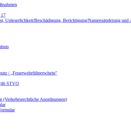
Maßnahmen
 17
lust, Unleserlichkeit/Beschädigung, Berichtigung/Namensänderung un
ubnis
hutz / „Feuerwehrführerschein"
9/46 STVO
 (Verkehrsrechtliche Anordnungen)
lar
formular