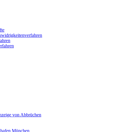
fte
swidrigkeitenverfahren
ahren
rfahren
Anzeige von Abbrüchen
ghafen München