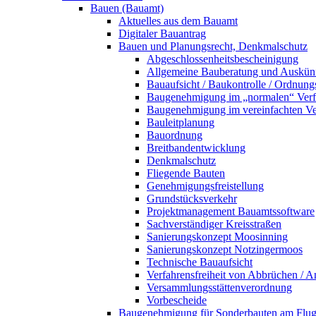
Bauen (Bauamt)
Aktuelles aus dem Bauamt
Digitaler Bauantrag
Bauen und Planungsrecht, Denkmalschutz
Abgeschlossenheitsbescheinigung
Allgemeine Bauberatung und Auskün
Bauaufsicht / Baukontrolle / Ordnung
Baugenehmigung im „normalen“ Verf
Baugenehmigung im vereinfachten Ve
Bauleitplanung
Bauordnung
Breitbandentwicklung
Denkmalschutz
Fliegende Bauten
Genehmigungsfreistellung
Grundstücksverkehr
Projektmanagement Bauamtssoftware
Sachverständiger Kreisstraßen
Sanierungskonzept Moosinning
Sanierungskonzept Notzingermoos
Technische Bauaufsicht
Verfahrensfreiheit von Abbrüchen / 
Versammlungsstättenverordnung
Vorbescheide
Baugenehmigung für Sonderbauten am Flu