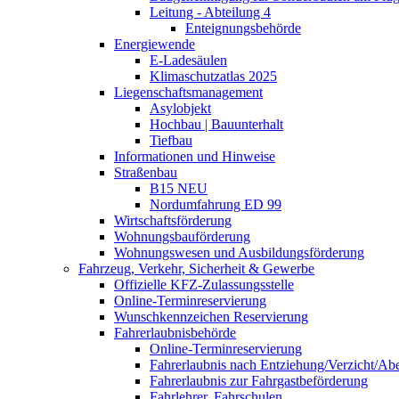
Leitung - Abteilung 4
Enteignungsbehörde
Energiewende
E-Ladesäulen
Klimaschutzatlas 2025
Liegenschaftsmanagement
Asylobjekt
Hochbau | Bauunterhalt
Tiefbau
Informationen und Hinweise
Straßenbau
B15 NEU
Nordumfahrung ED 99
Wirtschaftsförderung
Wohnungsbauförderung
Wohnungswesen und Ausbildungsförderung
Fahrzeug, Verkehr, Sicherheit & Gewerbe
Offizielle KFZ-Zulassungsstelle
Online-Terminreservierung
Wunschkennzeichen Reservierung
Fahrerlaubnisbehörde
Online-Terminreservierung
Fahrerlaubnis nach Entziehung/Verzicht/A
Fahrerlaubnis zur Fahrgastbeförderung
Fahrlehrer, Fahrschulen