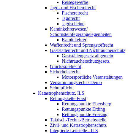
Reisegewerbe
Jagd- und Fischereirecht
Fischereirecht
Jagdrecht
Jagdscheine
Kaminkehrerwesen/
Schornsteinfegerangelegenheiten
Kaminkehrer
Waffenrecht und Sprengstoffrecht
Gaststättenrecht und Nichtraucherschutz
Gaststättengesetz allgemein
Nichtraucherschutzgesetz
Glücksspielrecht
Sicherheitsrecht
Motorsportliche Veranstaltungen
Versammlungsrecht / Demo
Schulpflicht
Katastrophenschutz, ILS
Rettungskette Forst
Rettungspunkte Ebersberg
Rettungspunkte Erding
Rettungspunkte Freising
Taktisch-Techn.-Betriebsstelle
Zivil- und Katastrophenschutz
Integrierte Leitstelle - ILS