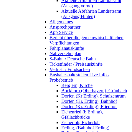
Aktuelle Abfahrten Landratsamt
(Ausgang vorne)
Aktuelle Abfahrten Landratsamt
(Ausgang Hinten)
Allgemeines
Ansprechpartner
App Service
Bericht über die gemeinwirtschaftlichen
Verpflichtungen
Fahrplanauskünfte
Nahverkehrsplan
S-Bahn / Deutsche Bahn
Ticketfinder / Preisauskünfte
Verlust- / Fundsachen
Bushalteshaltestellen Live Info -
Probebetrieb
Berglern, Kirche
Bockhorn (Oberbayern), Grünbach
Dorfen (Kr Erding), Schulzentrum
Dorfen (Kr. Erding), Bahnhof
Dorfen (Kr. Erding), Friedhof
Eichenried (b Erding),
Gfällachbrücke
Eicherloh, Eicherloh
Erding, (Bahnhof Erding)