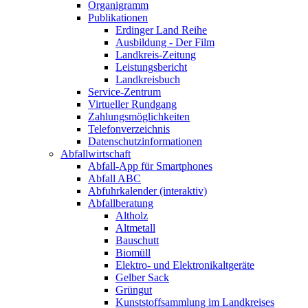
Organigramm
Publikationen
Erdinger Land Reihe
Ausbildung - Der Film
Landkreis-Zeitung
Leistungsbericht
Landkreisbuch
Service-Zentrum
Virtueller Rundgang
Zahlungsmöglichkeiten
Telefonverzeichnis
Datenschutzinformationen
Abfallwirtschaft
Abfall-App für Smartphones
Abfall ABC
Abfuhrkalender (interaktiv)
Abfallberatung
Altholz
Altmetall
Bauschutt
Biomüll
Elektro- und Elektronikaltgeräte
Gelber Sack
Grüngut
Kunststoffsammlung im Landkreises