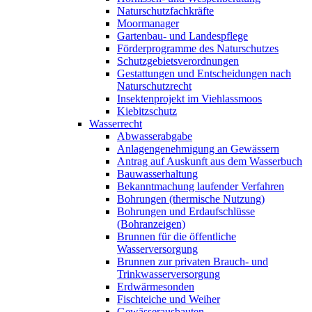
Naturschutzfachkräfte
Moormanager
Gartenbau- und Landespflege
Förderprogramme des Naturschutzes
Schutzgebietsverordnungen
Gestattungen und Entscheidungen nach
Naturschutzrecht
Insektenprojekt im Viehlassmoos
Kiebitzschutz
Wasserrecht
Abwasserabgabe
Anlagengenehmigung an Gewässern
Antrag auf Auskunft aus dem Wasserbuch
Bauwasserhaltung
Bekanntmachung laufender Verfahren
Bohrungen (thermische Nutzung)
Bohrungen und Erdaufschlüsse
(Bohranzeigen)
Brunnen für die öffentliche
Wasserversorgung
Brunnen zur privaten Brauch- und
Trinkwasserversorgung
Erdwärmesonden
Fischteiche und Weiher
Gewässerausbauten