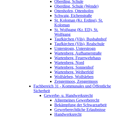
Oberding, Schule
Oberding, Schule (Wende)
Ottenhofen, Ottenhofen
Schwaig, Eichenstraße
St. Koloman (Kr. Erding), St.
Koloman
St. Wolfgang (Kr. ED), St.
Wolfgang
Taufkirchen (Vils), Busbahnhof
Taufkirchen (Vils), Realschule
Unterstrogn, Unterstrogn
Wartenberg, Aufhamerstraße
Wartenberg, Feuerwehrhaus
Wartenberg, Nord
Wartenberg, Sonnenhof
Wartenberg, Weiherfeld
Wolfsleben, Wolfsleben
Zengermoos, Zengermoos
Fachbereich 31 - Kommunales und Öffentliche
Sicherheit
Gewerbe- u. Handwerksrecht
Allgemeines Gewerberecht
Bekämpfung der Schwarzarbeit
Gewerberechtliche Erlaubnisse
Handwerksrecht