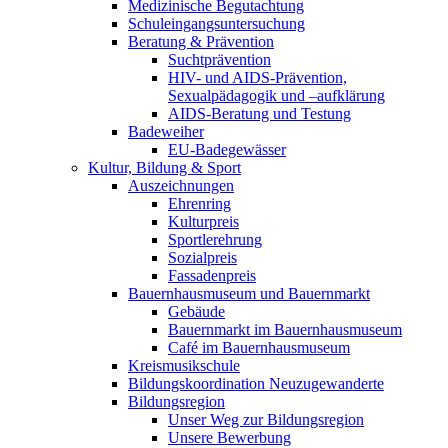
Medizinische Begutachtung
Schuleingangsuntersuchung
Beratung & Prävention
Suchtprävention
HIV- und AIDS-Prävention,
Sexualpädagogik und –aufklärung
AIDS-Beratung und Testung
Badeweiher
EU-Badegewässer
Kultur, Bildung & Sport
Auszeichnungen
Ehrenring
Kulturpreis
Sportlerehrung
Sozialpreis
Fassadenpreis
Bauernhausmuseum und Bauernmarkt
Gebäude
Bauernmarkt im Bauernhausmuseum
Café im Bauernhausmuseum
Kreismusikschule
Bildungskoordination Neuzugewanderte
Bildungsregion
Unser Weg zur Bildungsregion
Unsere Bewerbung