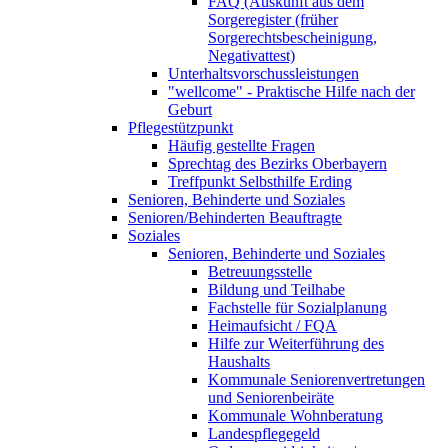
FAQ (Auskunft aus dem
Sorgeregister (früher
Sorgerechtsbescheinigung,
Negativattest)
Unterhaltsvorschussleistungen
"wellcome" - Praktische Hilfe nach der
Geburt
Pflegestützpunkt
Häufig gestellte Fragen
Sprechtag des Bezirks Oberbayern
Treffpunkt Selbsthilfe Erding
Senioren, Behinderte und Soziales
Senioren/Behinderten Beauftragte
Soziales
Senioren, Behinderte und Soziales
Betreuungsstelle
Bildung und Teilhabe
Fachstelle für Sozialplanung
Heimaufsicht / FQA
Hilfe zur Weiterführung des
Haushalts
Kommunale Seniorenvertretungen
und Seniorenbeiräte
Kommunale Wohnberatung
Landespflegegeld