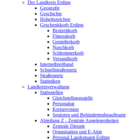
Der Landkreis Erding
Geografie
Geschichte
Hoheitszeichen
Geschenkkorb Erding
Brotzeitkorb
Fitnesskorb
Genießerkorb
Naschkorb
Schlemmerkorb
Versandkorb
Internetbreitband
Schnellstraßennetz
Straßennetz
Statistiken
Landkreisverwaltung
Stabsstellen
Gleichstellungsstelle
Personalrat
Kreisrevision
Senioren und Behindertenbeauftragte
Abteilung Z - Zentrale Angelegenheiten
Zentrale Dienste
Organisation und E-Akte
Personal Landratsamt Erding