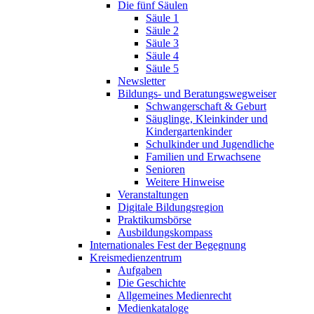
Die fünf Säulen
Säule 1
Säule 2
Säule 3
Säule 4
Säule 5
Newsletter
Bildungs- und Beratungswegweiser
Schwangerschaft & Geburt
Säuglinge, Kleinkinder und
Kindergartenkinder
Schulkinder und Jugendliche
Familien und Erwachsene
Senioren
Weitere Hinweise
Veranstaltungen
Digitale Bildungsregion
Praktikumsbörse
Ausbildungskompass
Internationales Fest der Begegnung
Kreismedienzentrum
Aufgaben
Die Geschichte
Allgemeines Medienrecht
Medienkataloge