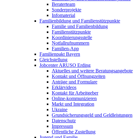
Beraterteam
Sonderprojekte
Infomaterial
Familienbildung und Familienstützpunkte
Familie und Familienbildung
Familienstützpunkte
Koordinierungsstelle
Notfallrufnummern
Familien-App
Familienpakt Bayern
Gleichstellung
Jobcenter ARUSO Erding
Aktuelles und weitere Beratungsangebote
Kontakt und Öffnungzeiten
Anträge und Formulare
Erklärvideos
Kontakt für Arbeitgeber
Online-kommunizieren
Markt und Integration
Ukraine
Grundsicherungsgeld und Geldleistungen
Datenschutz
Impressum
Öffentliche Zustellung
Jugend und Familie