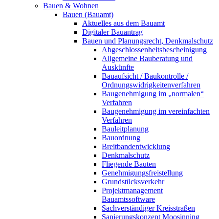
Bauen & Wohnen
Bauen (Bauamt)
Aktuelles aus dem Bauamt
Digitaler Bauantrag
Bauen und Planungsrecht, Denkmalschutz
Abgeschlossenheitsbescheinigung
Allgemeine Bauberatung und
Auskünfte
Bauaufsicht / Baukontrolle /
Ordnungswidrigkeitenverfahren
Baugenehmigung im „normalen“
Verfahren
Baugenehmigung im vereinfachten
Verfahren
Bauleitplanung
Bauordnung
Breitbandentwicklung
Denkmalschutz
Fliegende Bauten
Genehmigungsfreistellung
Grundstücksverkehr
Projektmanagement
Bauamtssoftware
Sachverständiger Kreisstraßen
Sanierungskonzept Moosinning