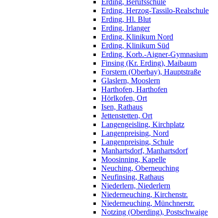
Erding, Berufsschule
Erding, Herzog-Tassilo-Realschule
Erding, Hl. Blut
Erding, Irlanger
Erding, Klinikum Nord
Erding, Klinikum Süd
Erding, Korb.-Aigner-Gymnasium
Finsing (Kr. Erding), Maibaum
Forstern (Oberbay), Hauptstraße
Glaslern, Mooslern
Harthofen, Harthofen
Hörlkofen, Ort
Isen, Rathaus
Jettenstetten, Ort
Langengeisling, Kirchplatz
Langenpreising, Nord
Langenpreising, Schule
Manhartsdorf, Manhartsdorf
Moosinning, Kapelle
Neuching, Oberneuching
Neufinsing, Rathaus
Niederlern, Niederlern
Niederneuching, Kirchenstr.
Niederneuching, Münchnerstr.
Notzing (Oberding), Postschwaige