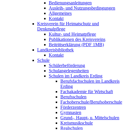
Bedienungsanleitungen
Ausleih- und Nutzungsbedingungen
Allgemeines
Kontakt
Kreisverein für Heimatschutz und
Denkmalpflege
Kultur- und Heimatpflege
Publikationen des Kreisvereins
Beitrittserklärung (PDF 1MB)
Landkreisbibliothek
Kontakt
Schule
Schülerbeförderung
Schulangelegenheiten
Schulen im Landkreis Erding
Berufsfachschulen im Landkreis
Erding
Fachakademie für Wirtschaft
Berufsschulen
Fachoberschule/Berufsoberschule
Förderzentren
Gymnasien
Grund-, Haupt- u. Mittelschulen
Kreismusikschule
Realschulen