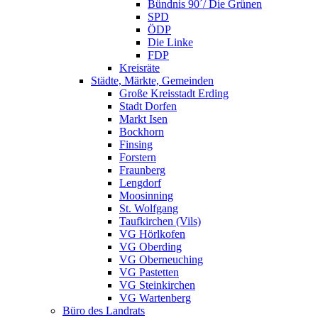
Bündnis 90´/ Die Grünen
SPD
ÖDP
Die Linke
FDP
Kreisräte
Städte, Märkte, Gemeinden
Große Kreisstadt Erding
Stadt Dorfen
Markt Isen
Bockhorn
Finsing
Forstern
Fraunberg
Lengdorf
Moosinning
St. Wolfgang
Taufkirchen (Vils)
VG Hörlkofen
VG Oberding
VG Oberneuching
VG Pastetten
VG Steinkirchen
VG Wartenberg
Büro des Landrats