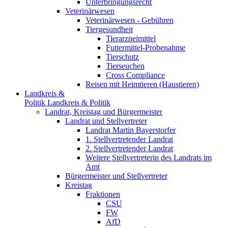
Unterbringungsrecht
Veterinärwesen
Veterinärwesen - Gebühren
Tiergesundheit
Tierarzneimittel
Futtermittel-Probenahme
Tierschutz
Tierseuchen
Cross Compliance
Reisen mit Heimtieren (Haustieren)
Landkreis &
Politik
Landkreis & Politik
Landrat, Kreistag und Bürgermeister
Landrat und Stellvertreter
Landrat Martin Bayerstorfer
1. Stellvertretender Landrat
2. Stellvertretender Landrat
Weitere Stellvertreterin des Landrats im
Amt
Bürgermeister und Stellvertreter
Kreistag
Fraktionen
CSU
FW
AfD