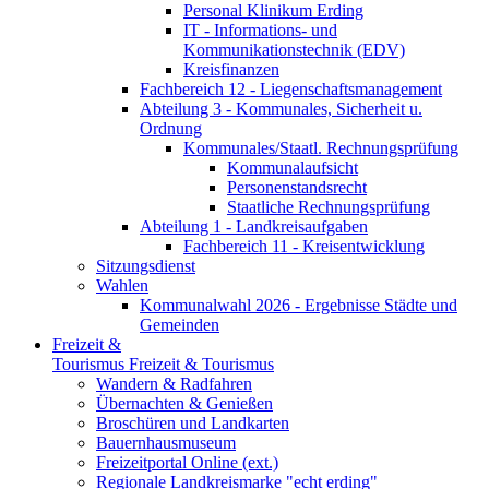
Personal Klinikum Erding
IT - Informations- und
Kommunikationstechnik (EDV)
Kreisfinanzen
Fachbereich 12 - Liegenschaftsmanagement
Abteilung 3 - Kommunales, Sicherheit u.
Ordnung
Kommunales/Staatl. Rechnungsprüfung
Kommunalaufsicht
Personenstandsrecht
Staatliche Rechnungsprüfung
Abteilung 1 - Landkreisaufgaben
Fachbereich 11 - Kreisentwicklung
Sitzungsdienst
Wahlen
Kommunalwahl 2026 - Ergebnisse Städte und
Gemeinden
Freizeit &
Tourismus
Freizeit & Tourismus
Wandern & Radfahren
Übernachten & Genießen
Broschüren und Landkarten
Bauernhausmuseum
Freizeitportal Online (ext.)
Regionale Landkreismarke "echt erding"