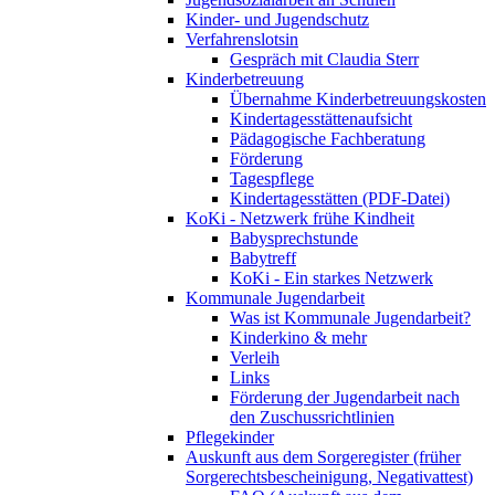
Kinder- und Jugendschutz
Verfahrenslotsin
Gespräch mit Claudia Sterr
Kinderbetreuung
Übernahme Kinderbetreuungskosten
Kindertagesstättenaufsicht
Pädagogische Fachberatung
Förderung
Tagespflege
Kindertagesstätten (PDF-Datei)
KoKi - Netzwerk frühe Kindheit
Babysprechstunde
Babytreff
KoKi - Ein starkes Netzwerk
Kommunale Jugendarbeit
Was ist Kommunale Jugendarbeit?
Kinderkino & mehr
Verleih
Links
Förderung der Jugendarbeit nach
den Zuschussrichtlinien
Pflegekinder
Auskunft aus dem Sorgeregister (früher
Sorgerechtsbescheinigung, Negativattest)