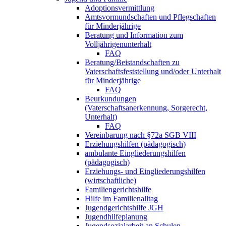
Adoptionsvermittlung
Amtsvormundschaften und Pflegschaften
für Minderjährige
Beratung und Information zum
Volljährigenunterhalt
FAQ
Beratung/Beistandschaften zu
Vaterschaftsfeststellung und/oder Unterhalt
für Minderjährige
FAQ
Beurkundungen
(Vaterschaftsanerkennung, Sorgerecht,
Unterhalt)
FAQ
Vereinbarung nach §72a SGB VIII
Erziehungshilfen (pädagogisch)
ambulante Eingliederungshilfen
(pädagogisch)
Erziehungs- und Eingliederungshilfen
(wirtschaftliche)
Familiengerichtshilfe
Hilfe im Familienalltag
Jugendgerichtshilfe JGH
Jugendhilfeplanung
Jugendsozialarbeit an Schulen