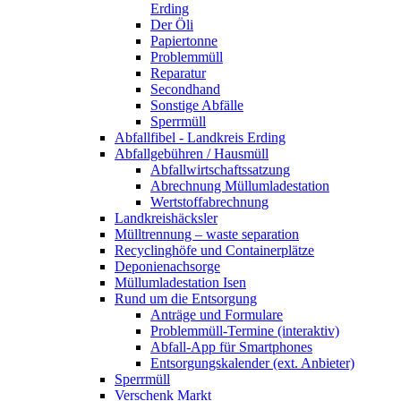
Erding
Der Öli
Papiertonne
Problemmüll
Reparatur
Secondhand
Sonstige Abfälle
Sperrmüll
Abfallfibel - Landkreis Erding
Abfallgebühren / Hausmüll
Abfallwirtschaftssatzung
Abrechnung Müllumladestation
Wertstoffabrechnung
Landkreishäcksler
Mülltrennung – waste separation
Recyclinghöfe und Containerplätze
Deponienachsorge
Müllumladestation Isen
Rund um die Entsorgung
Anträge und Formulare
Problemmüll-Termine (interaktiv)
Abfall-App für Smartphones
Entsorgungskalender (ext. Anbieter)
Sperrmüll
Verschenk Markt