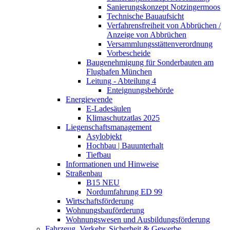
Sanierungskonzept Notzingermoos
Technische Bauaufsicht
Verfahrensfreiheit von Abbrüchen /
Anzeige von Abbrüchen
Versammlungsstättenverordnung
Vorbescheide
Baugenehmigung für Sonderbauten am
Flughafen München
Leitung - Abteilung 4
Enteignungsbehörde
Energiewende
E-Ladesäulen
Klimaschutzatlas 2025
Liegenschaftsmanagement
Asylobjekt
Hochbau | Bauunterhalt
Tiefbau
Informationen und Hinweise
Straßenbau
B15 NEU
Nordumfahrung ED 99
Wirtschaftsförderung
Wohnungsbauförderung
Wohnungswesen und Ausbildungsförderung
Fahrzeug, Verkehr, Sicherheit & Gewerbe