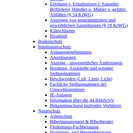
Erteilung v. Erlaubnissen f. Sammler,
Beförderer, Händler u. Makler v. gefährl.
Abfällen (§ 54 KrWG)
Anzeigen von gemeinnützigen und
gewerblichen Sammlungen (§ 18 KrWG)
Klärschlamm
Bioabfall
Bodenschutz
Immissionsschutz
Anlagengenehmigung
Anordnungen
Anzeige - unwesentlicher Änderungen
Beratung, Auskünfte und sonstige
Stellungnahmen
Beschwerden (Luft, Lärm, Licht)
Fachliche Stellungnahmen der
Umweltingenieure
IE-Anlagen
Information über die 44.BImSchV
Bekanntmachung laufender Verfahren
Naturschutz
Artenschutz
Bibermanagement & Biberberater
Fledermaus-Fachberatung
Hornissen- und Wespenberatung