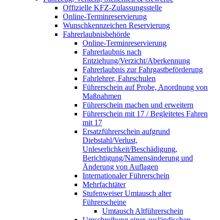
Offizielle KFZ-Zulassungsstelle
Online-Terminreservierung
Wunschkennzeichen Reservierung
Fahrerlaubnisbehörde
Online-Terminreservierung
Fahrerlaubnis nach
Entziehung/Verzicht/Aberkennung
Fahrerlaubnis zur Fahrgastbeförderung
Fahrlehrer, Fahrschulen
Führerschein auf Probe, Anordnung von
Maßnahmen
Führerschein machen und erweitern
Führerschein mit 17 / Begleitetes Fahren
mit 17
Ersatzführerschein aufgrund
Diebstahl/Verlust,
Unleserlichkeit/Beschädigung,
Berichtigung/Namensänderung und
Änderung von Auflagen
Internationaler Führerschein
Mehrfachtäter
Stufenweiser Umtausch alter
Führerscheine
Umtausch Altführerschein
Umschreibung einer ausländischen