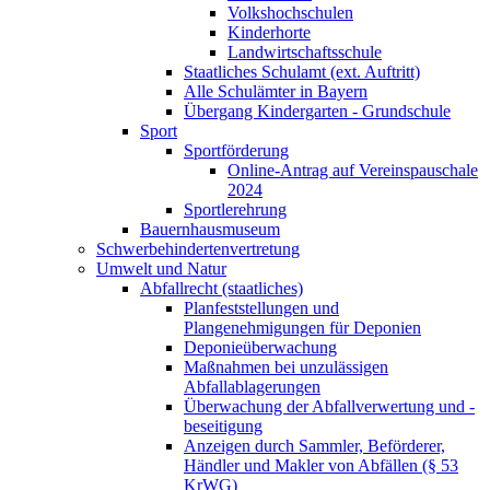
Volkshochschulen
Kinderhorte
Landwirtschaftsschule
Staatliches Schulamt (ext. Auftritt)
Alle Schulämter in Bayern
Übergang Kindergarten - Grundschule
Sport
Sportförderung
Online-Antrag auf Vereinspauschale
2024
Sportlerehrung
Bauernhausmuseum
Schwerbehindertenvertretung
Umwelt und Natur
Abfallrecht (staatliches)
Planfeststellungen und
Plangenehmigungen für Deponien
Deponieüberwachung
Maßnahmen bei unzulässigen
Abfallablagerungen
Überwachung der Abfallverwertung und -
beseitigung
Anzeigen durch Sammler, Beförderer,
Händler und Makler von Abfällen (§ 53
KrWG)