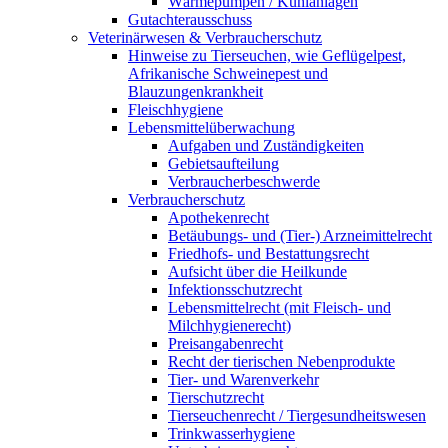
Wärmepumpen / Kühlanlagen
Gutachterausschuss
Veterinärwesen & Verbraucherschutz
Hinweise zu Tierseuchen, wie Geflügelpest,
Afrikanische Schweinepest und
Blauzungenkrankheit
Fleischhygiene
Lebensmittelüberwachung
Aufgaben und Zuständigkeiten
Gebietsaufteilung
Verbraucherbeschwerde
Verbraucherschutz
Apothekenrecht
Betäubungs- und (Tier-) Arzneimittelrecht
Friedhofs- und Bestattungsrecht
Aufsicht über die Heilkunde
Infektionsschutzrecht
Lebensmittelrecht (mit Fleisch- und
Milchhygienerecht)
Preisangabenrecht
Recht der tierischen Nebenprodukte
Tier- und Warenverkehr
Tierschutzrecht
Tierseuchenrecht / Tiergesundheitswesen
Trinkwasserhygiene