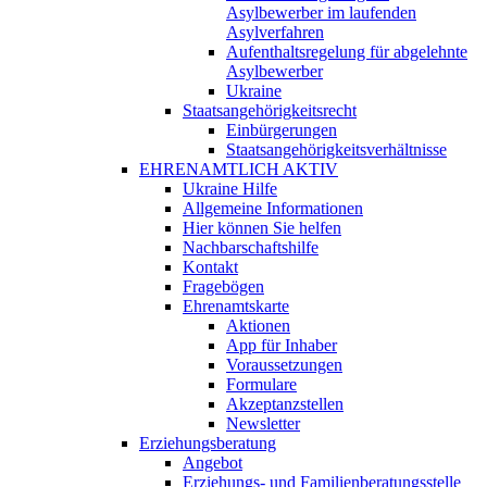
Asylbewerber im laufenden
Asylverfahren
Aufenthaltsregelung für abgelehnte
Asylbewerber
Ukraine
Staatsangehörigkeitsrecht
Einbürgerungen
Staatsangehörigkeitsverhältnisse
EHRENAMTLICH AKTIV
Ukraine Hilfe
Allgemeine Informationen
Hier können Sie helfen
Nachbarschaftshilfe
Kontakt
Fragebögen
Ehrenamtskarte
Aktionen
App für Inhaber
Voraussetzungen
Formulare
Akzeptanzstellen
Newsletter
Erziehungsberatung
Angebot
Erziehungs- und Familienberatungsstelle