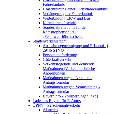
Fahrerlaubnis
Umschreibung einer Dienstfahrerlaubnis
Verlängerung der Fahrerlaubnis
Weiterbildung LKW und Bus
Karteikartenabschrift
Sonderfahrerlaubnis für den
Katastrophenschutz /
„Feuerwehrführerschein"
Straßenverkehrsrecht
Ausnahmegenehmigung und Erlaubnis §
29/46 STVO
Personenbeförderung
Güterkraftverkehr
Verkehrsregelnde und -lenkende
Maßnahmen (Verkehrsrechtliche
Anordnungen)
Maßnahmen wegen Arbeiten -
Antragsformular
Maßnahmen wegen Veranstaltung -
Antragsformular
Bayerninfo - Vollsperrungen (ext.)
Ladeatlas Bayern für E-Autos
ÖPNV - Personennahverkehr
Aktuelles