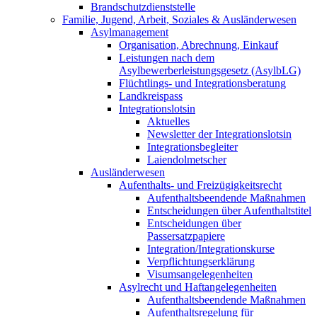
Brandschutzdienststelle
Familie, Jugend, Arbeit, Soziales & Ausländerwesen
Asylmanagement
Organisation, Abrechnung, Einkauf
Leistungen nach dem
Asylbewerberleistungsgesetz (AsylbLG)
Flüchtlings- und Integrationsberatung
Landkreispass
Integrationslotsin
Aktuelles
Newsletter der Integrationslotsin
Integrationsbegleiter
Laiendolmetscher
Ausländerwesen
Aufenthalts- und Freizügigkeitsrecht
Aufenthaltsbeendende Maßnahmen
Entscheidungen über Aufenthaltstitel
Entscheidungen über
Passersatzpapiere
Integration/Integrationskurse
Verpflichtungserklärung
Visumsangelegenheiten
Asylrecht und Haftangelegenheiten
Aufenthaltsbeendende Maßnahmen
Aufenthaltsregelung für