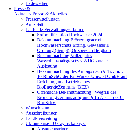
Badeweiher
Presse &
Aktuelles
Presse & Aktuelles
Pressemitteilungen
Amtsblatt
Laufende Verwaltungsverfahren
Soforthilfeaktion Hochwasser 2024
Bekanntmachung Erörterungstermin
Hochwasserschutz Erding, Gewässer II.
Ordnung (Sempt), Ortsbereich Bergham
Bekanntmachung Vollzug des
Wasserhaushaltsgesetzes WHG zweite
Auslegung
Bekanntmachung des Antrags nach § 4 i.v.m. §
10 BImSchG der Fa. Wurzer Umwelt GmbH auf
Errichtung und Betrieb eines
BioEnergieZentrums (BEZ)
Öffentliche Bekanntmachung - Wegfall des
Erörterungstermins aufgrund § 16 Abs. 1 der 9.
BImSchV
Wunschbaum
Ausschreibungen
Landkreiszeitung
Ukrainekrise - Ukrayinsʹka kryza
Ansprechpartner