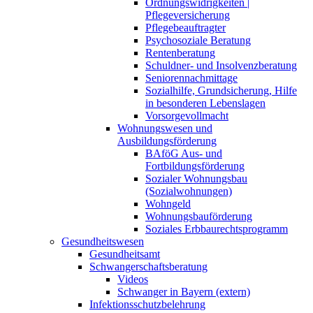
Ordnungswidrigkeiten |
Pflegeversicherung
Pflegebeauftragter
Psychosoziale Beratung
Rentenberatung
Schuldner- und Insolvenzberatung
Seniorennachmittage
Sozialhilfe, Grundsicherung, Hilfe
in besonderen Lebenslagen
Vorsorgevollmacht
Wohnungswesen und
Ausbildungsförderung
BAföG Aus- und
Fortbildungsförderung
Sozialer Wohnungsbau
(Sozialwohnungen)
Wohngeld
Wohnungsbauförderung
Soziales Erbbaurechtsprogramm
Gesundheitswesen
Gesundheitsamt
Schwangerschaftsberatung
Videos
Schwanger in Bayern (extern)
Infektionsschutzbelehrung