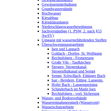
Gewässerunterhaltung
Grundwasserstände
Hochwasser
Kiesabbau
Kleinkläranlagen
Niederschlagswasserbeseitigung
Sachverständige (1. PSW, 2. nach §53
AwSV)
Umgang mit wassergefährdenden Stoffen
Überschwemmungsgebiete
Isen und Lappach
Goldach - Dorfen, St. Wolfgang
Rechtsfolgen - Festsetzung
Große Vils - Taufkirchen
Strogen, Strogenkanal,
Strogenflutkanal und Sempt
Sempt, Schwillach, Eittinger Bach
Isar - Berglern, Eitting, Langenp.
Hofer Bach - Langenpreising
Schinderbach im Markt Isen
Rechtsfolgen - vorl. Sicherung
Wasser- und Bodenverbände
Wasserentnahmeentgelt (Wassercent)
Wasserschutzgebiete