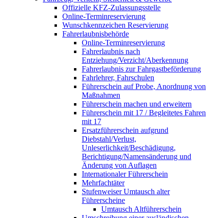
Offizielle KFZ-Zulassungsstelle
Online-Terminreservierung
Wunschkennzeichen Reservierung
Fahrerlaubnisbehörde
Online-Terminreservierung
Fahrerlaubnis nach
Entziehung/Verzicht/Aberkennung
Fahrerlaubnis zur Fahrgastbeförderung
Fahrlehrer, Fahrschulen
Führerschein auf Probe, Anordnung von
Maßnahmen
Führerschein machen und erweitern
Führerschein mit 17 / Begleitetes Fahren
mit 17
Ersatzführerschein aufgrund
Diebstahl/Verlust,
Unleserlichkeit/Beschädigung,
Berichtigung/Namensänderung und
Änderung von Auflagen
Internationaler Führerschein
Mehrfachtäter
Stufenweiser Umtausch alter
Führerscheine
Umtausch Altführerschein
Umschreibung einer ausländischen