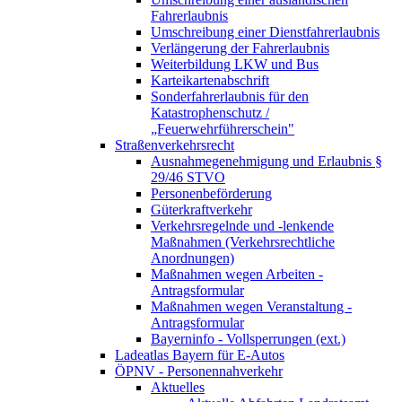
Fahrerlaubnis
Umschreibung einer Dienstfahrerlaubnis
Verlängerung der Fahrerlaubnis
Weiterbildung LKW und Bus
Karteikartenabschrift
Sonderfahrerlaubnis für den
Katastrophenschutz /
„Feuerwehrführerschein"
Straßenverkehrsrecht
Ausnahmegenehmigung und Erlaubnis §
29/46 STVO
Personenbeförderung
Güterkraftverkehr
Verkehrsregelnde und -lenkende
Maßnahmen (Verkehrsrechtliche
Anordnungen)
Maßnahmen wegen Arbeiten -
Antragsformular
Maßnahmen wegen Veranstaltung -
Antragsformular
Bayerninfo - Vollsperrungen (ext.)
Ladeatlas Bayern für E-Autos
ÖPNV - Personennahverkehr
Aktuelles