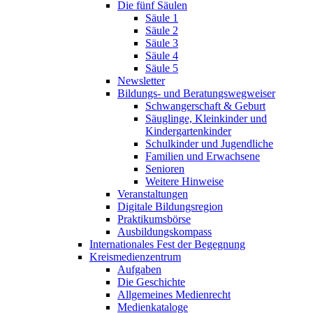
Die fünf Säulen
Säule 1
Säule 2
Säule 3
Säule 4
Säule 5
Newsletter
Bildungs- und Beratungswegweiser
Schwangerschaft & Geburt
Säuglinge, Kleinkinder und
Kindergartenkinder
Schulkinder und Jugendliche
Familien und Erwachsene
Senioren
Weitere Hinweise
Veranstaltungen
Digitale Bildungsregion
Praktikumsbörse
Ausbildungskompass
Internationales Fest der Begegnung
Kreismedienzentrum
Aufgaben
Die Geschichte
Allgemeines Medienrecht
Medienkataloge