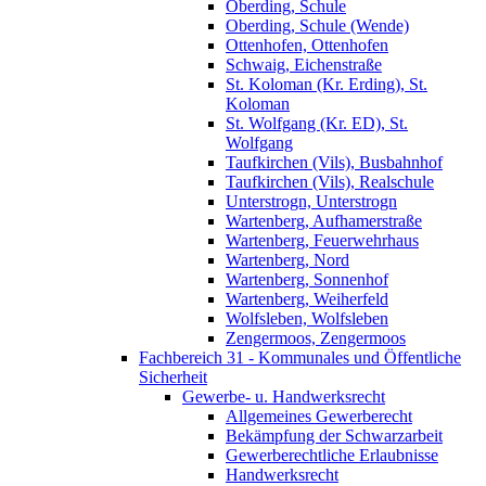
Oberding, Schule
Oberding, Schule (Wende)
Ottenhofen, Ottenhofen
Schwaig, Eichenstraße
St. Koloman (Kr. Erding), St.
Koloman
St. Wolfgang (Kr. ED), St.
Wolfgang
Taufkirchen (Vils), Busbahnhof
Taufkirchen (Vils), Realschule
Unterstrogn, Unterstrogn
Wartenberg, Aufhamerstraße
Wartenberg, Feuerwehrhaus
Wartenberg, Nord
Wartenberg, Sonnenhof
Wartenberg, Weiherfeld
Wolfsleben, Wolfsleben
Zengermoos, Zengermoos
Fachbereich 31 - Kommunales und Öffentliche
Sicherheit
Gewerbe- u. Handwerksrecht
Allgemeines Gewerberecht
Bekämpfung der Schwarzarbeit
Gewerberechtliche Erlaubnisse
Handwerksrecht