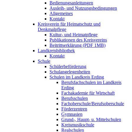
Bedienungsanleitungen
Ausleih- und Nutzungsbedingungen
Allgemeines
Kontakt
Kreisverein für Heimatschutz und
Denkmalpflege
Kultur- und Heimatpflege
Publikationen des Kreisvereins
Beitrittserklärung (PDF 1MB)
Landkreisbibliothek
Kontakt
Schule
Schülerbeförderung
Schulangelegenheiten
Schulen im Landkreis Erding
Berufsfachschulen im Landkreis
Erding
Fachakademie für Wirtschaft
Berufsschulen
Fachoberschule/Berufsoberschule
Förderzentren
Gymnasien
Grund-, Haupt- u. Mittelschulen
Kreismusikschule
Realschulen