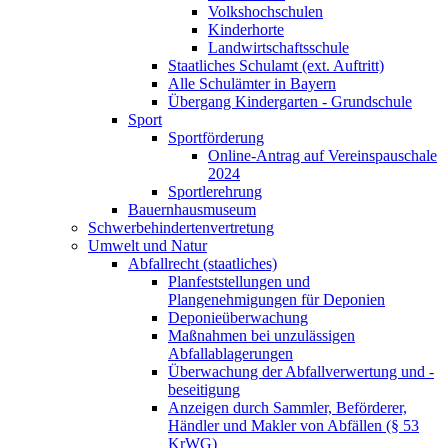
Volkshochschulen
Kinderhorte
Landwirtschaftsschule
Staatliches Schulamt (ext. Auftritt)
Alle Schulämter in Bayern
Übergang Kindergarten - Grundschule
Sport
Sportförderung
Online-Antrag auf Vereinspauschale
2024
Sportlerehrung
Bauernhausmuseum
Schwerbehindertenvertretung
Umwelt und Natur
Abfallrecht (staatliches)
Planfeststellungen und
Plangenehmigungen für Deponien
Deponieüberwachung
Maßnahmen bei unzulässigen
Abfallablagerungen
Überwachung der Abfallverwertung und -
beseitigung
Anzeigen durch Sammler, Beförderer,
Händler und Makler von Abfällen (§ 53
KrWG)