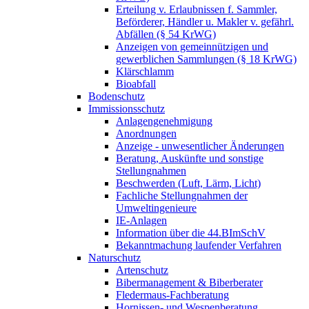
Erteilung v. Erlaubnissen f. Sammler,
Beförderer, Händler u. Makler v. gefährl.
Abfällen (§ 54 KrWG)
Anzeigen von gemeinnützigen und
gewerblichen Sammlungen (§ 18 KrWG)
Klärschlamm
Bioabfall
Bodenschutz
Immissionsschutz
Anlagengenehmigung
Anordnungen
Anzeige - unwesentlicher Änderungen
Beratung, Auskünfte und sonstige
Stellungnahmen
Beschwerden (Luft, Lärm, Licht)
Fachliche Stellungnahmen der
Umweltingenieure
IE-Anlagen
Information über die 44.BImSchV
Bekanntmachung laufender Verfahren
Naturschutz
Artenschutz
Bibermanagement & Biberberater
Fledermaus-Fachberatung
Hornissen- und Wespenberatung