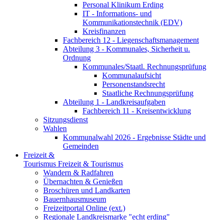
Personal Klinikum Erding
IT - Informations- und
Kommunikationstechnik (EDV)
Kreisfinanzen
Fachbereich 12 - Liegenschaftsmanagement
Abteilung 3 - Kommunales, Sicherheit u.
Ordnung
Kommunales/Staatl. Rechnungsprüfung
Kommunalaufsicht
Personenstandsrecht
Staatliche Rechnungsprüfung
Abteilung 1 - Landkreisaufgaben
Fachbereich 11 - Kreisentwicklung
Sitzungsdienst
Wahlen
Kommunalwahl 2026 - Ergebnisse Städte und
Gemeinden
Freizeit &
Tourismus
Freizeit & Tourismus
Wandern & Radfahren
Übernachten & Genießen
Broschüren und Landkarten
Bauernhausmuseum
Freizeitportal Online (ext.)
Regionale Landkreismarke "echt erding"