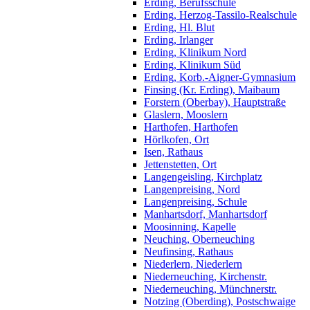
Erding, Berufsschule
Erding, Herzog-Tassilo-Realschule
Erding, Hl. Blut
Erding, Irlanger
Erding, Klinikum Nord
Erding, Klinikum Süd
Erding, Korb.-Aigner-Gymnasium
Finsing (Kr. Erding), Maibaum
Forstern (Oberbay), Hauptstraße
Glaslern, Mooslern
Harthofen, Harthofen
Hörlkofen, Ort
Isen, Rathaus
Jettenstetten, Ort
Langengeisling, Kirchplatz
Langenpreising, Nord
Langenpreising, Schule
Manhartsdorf, Manhartsdorf
Moosinning, Kapelle
Neuching, Oberneuching
Neufinsing, Rathaus
Niederlern, Niederlern
Niederneuching, Kirchenstr.
Niederneuching, Münchnerstr.
Notzing (Oberding), Postschwaige