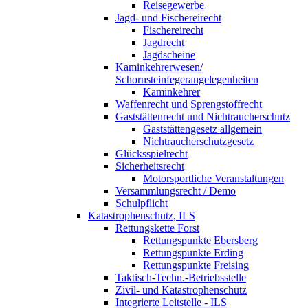
Reisegewerbe
Jagd- und Fischereirecht
Fischereirecht
Jagdrecht
Jagdscheine
Kaminkehrerwesen/
Schornsteinfegerangelegenheiten
Kaminkehrer
Waffenrecht und Sprengstoffrecht
Gaststättenrecht und Nichtraucherschutz
Gaststättengesetz allgemein
Nichtraucherschutzgesetz
Glücksspielrecht
Sicherheitsrecht
Motorsportliche Veranstaltungen
Versammlungsrecht / Demo
Schulpflicht
Katastrophenschutz, ILS
Rettungskette Forst
Rettungspunkte Ebersberg
Rettungspunkte Erding
Rettungspunkte Freising
Taktisch-Techn.-Betriebsstelle
Zivil- und Katastrophenschutz
Integrierte Leitstelle - ILS