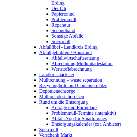
Erding
Der Öli
Papiertonne
Problemmüll
Reparatur
Secondhand
Sonstige Abfälle
Sperrmüll
Abfallfibel - Landkreis Erding
Abfallgebühren / Hausmüll
Abfallwirtschaftssatzung
Abrechnung Müllumladestation
Wertstoffabrechnung
Landkreishäcksler
Mülltrennung – waste separation
Recyclinghöfe und Containerplätze
Deponienachsorge
Müllumladestation Isen
Rund um die Entsorgung
Anträge und Formulare
Problemmüll-Termine (interaktiv)
Abfall-App für Smartphones
Entsorgungskalender (ext. Anbieter)
Sperrmüll
Verschenk Markt