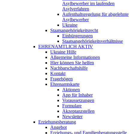
Asylbewerber im laufenden
Asylverfahren
Aufenthaltsregelung für abgelehnte
Asylbewerber
Ukraine
Staatsangehörigkeitsrecht
Einbürgerungen
Staatsangehörigkeitsverhältnisse
EHRENAMTLICH AKTIV
Ukraine Hilfe
Allgemeine Informationen
Hier können Sie helfen
Nachbarschaftshilfe
Kontakt
Fragebögen
Ehrenamtskarte
Aktionen
App für Inhaber
Voraussetzungen
Formulare
Akzeptanzstellen
Newsletter
Erziehungsberatung
Angebot
Erziehungs- und Familienberatungsstelle