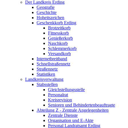
Der Landkreis Erding
Geografie
Geschichte
Hoheitszeichen
Geschenkkorb Erding
Brotzeitkorb
Fitnesskorb
Genießerkorb
Naschkorb
Schlemmerkorb
Versandkorb
Internetbreitband
Schnellstraßennetz
Straßennetz
Statistiken
Landkreisverwaltung
Stabsstellen
Gleichstellungsstelle
Personalrat
Kreisrevision
Senioren und Behindertenbeauftragte
Abteilung Z - Zentrale Angelegenheiten
Zentrale Dienste
Organisation und E-Akte
Personal Landratsamt Erding