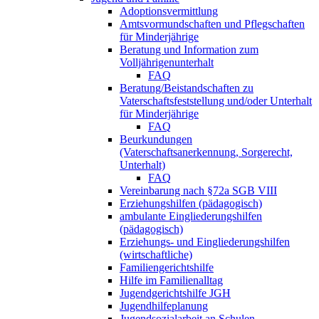
Adoptionsvermittlung
Amtsvormundschaften und Pflegschaften
für Minderjährige
Beratung und Information zum
Volljährigenunterhalt
FAQ
Beratung/Beistandschaften zu
Vaterschaftsfeststellung und/oder Unterhalt
für Minderjährige
FAQ
Beurkundungen
(Vaterschaftsanerkennung, Sorgerecht,
Unterhalt)
FAQ
Vereinbarung nach §72a SGB VIII
Erziehungshilfen (pädagogisch)
ambulante Eingliederungshilfen
(pädagogisch)
Erziehungs- und Eingliederungshilfen
(wirtschaftliche)
Familiengerichtshilfe
Hilfe im Familienalltag
Jugendgerichtshilfe JGH
Jugendhilfeplanung
Jugendsozialarbeit an Schulen