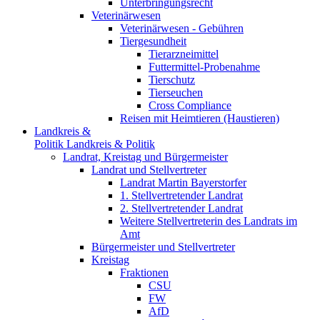
Unterbringungsrecht
Veterinärwesen
Veterinärwesen - Gebühren
Tiergesundheit
Tierarzneimittel
Futtermittel-Probenahme
Tierschutz
Tierseuchen
Cross Compliance
Reisen mit Heimtieren (Haustieren)
Landkreis &
Politik
Landkreis & Politik
Landrat, Kreistag und Bürgermeister
Landrat und Stellvertreter
Landrat Martin Bayerstorfer
1. Stellvertretender Landrat
2. Stellvertretender Landrat
Weitere Stellvertreterin des Landrats im
Amt
Bürgermeister und Stellvertreter
Kreistag
Fraktionen
CSU
FW
AfD