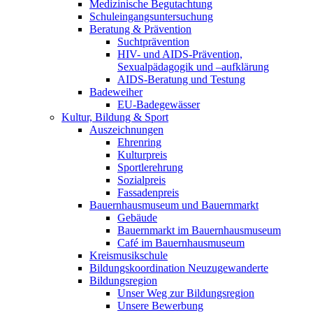
Medizinische Begutachtung
Schuleingangsuntersuchung
Beratung & Prävention
Suchtprävention
HIV- und AIDS-Prävention,
Sexualpädagogik und –aufklärung
AIDS-Beratung und Testung
Badeweiher
EU-Badegewässer
Kultur, Bildung & Sport
Auszeichnungen
Ehrenring
Kulturpreis
Sportlerehrung
Sozialpreis
Fassadenpreis
Bauernhausmuseum und Bauernmarkt
Gebäude
Bauernmarkt im Bauernhausmuseum
Café im Bauernhausmuseum
Kreismusikschule
Bildungskoordination Neuzugewanderte
Bildungsregion
Unser Weg zur Bildungsregion
Unsere Bewerbung