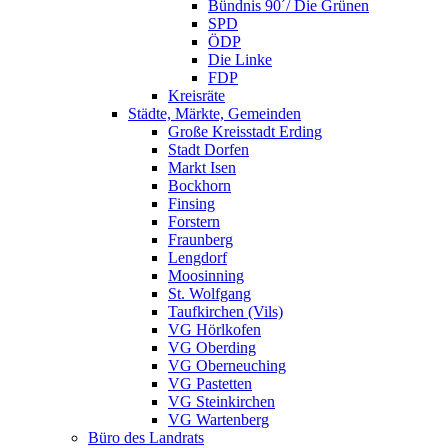
Bündnis 90´/ Die Grünen
SPD
ÖDP
Die Linke
FDP
Kreisräte
Städte, Märkte, Gemeinden
Große Kreisstadt Erding
Stadt Dorfen
Markt Isen
Bockhorn
Finsing
Forstern
Fraunberg
Lengdorf
Moosinning
St. Wolfgang
Taufkirchen (Vils)
VG Hörlkofen
VG Oberding
VG Oberneuching
VG Pastetten
VG Steinkirchen
VG Wartenberg
Büro des Landrats