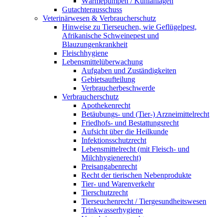
Wärmepumpen / Kühlanlagen
Gutachterausschuss
Veterinärwesen & Verbraucherschutz
Hinweise zu Tierseuchen, wie Geflügelpest,
Afrikanische Schweinepest und
Blauzungenkrankheit
Fleischhygiene
Lebensmittelüberwachung
Aufgaben und Zuständigkeiten
Gebietsaufteilung
Verbraucherbeschwerde
Verbraucherschutz
Apothekenrecht
Betäubungs- und (Tier-) Arzneimittelrecht
Friedhofs- und Bestattungsrecht
Aufsicht über die Heilkunde
Infektionsschutzrecht
Lebensmittelrecht (mit Fleisch- und
Milchhygienerecht)
Preisangabenrecht
Recht der tierischen Nebenprodukte
Tier- und Warenverkehr
Tierschutzrecht
Tierseuchenrecht / Tiergesundheitswesen
Trinkwasserhygiene