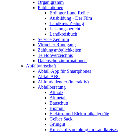
Organigramm
Publikationen
Erdinger Land Reihe
Ausbildung - Der Film
Landkreis-Zeitung
Leistungsbericht
Landkreisbuch
Service-Zentrum
Virtueller Rundgang
Zahlungsmöglichkeiten
Telefonverzeichnis
Datenschutzinformationen
Abfallwirtschaft
Abfall-App für Smartphones
Abfall ABC
Abfuhrkalender (interaktiv)
Abfallberatung
Altholz
Altmetall
Bauschutt
Biomüll
Elektro- und Elektronikaltgeräte
Gelber Sack
Grüngut
Kunststoffsammlung im Landkreises