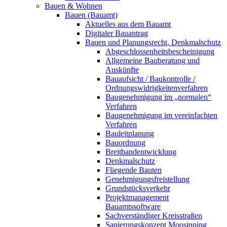
Bauen & Wohnen
Bauen (Bauamt)
Aktuelles aus dem Bauamt
Digitaler Bauantrag
Bauen und Planungsrecht, Denkmalschutz
Abgeschlossenheitsbescheinigung
Allgemeine Bauberatung und
Auskünfte
Bauaufsicht / Baukontrolle /
Ordnungswidrigkeitenverfahren
Baugenehmigung im „normalen“
Verfahren
Baugenehmigung im vereinfachten
Verfahren
Bauleitplanung
Bauordnung
Breitbandentwicklung
Denkmalschutz
Fliegende Bauten
Genehmigungsfreistellung
Grundstücksverkehr
Projektmanagement
Bauamtssoftware
Sachverständiger Kreisstraßen
Sanierungskonzept Moosinning