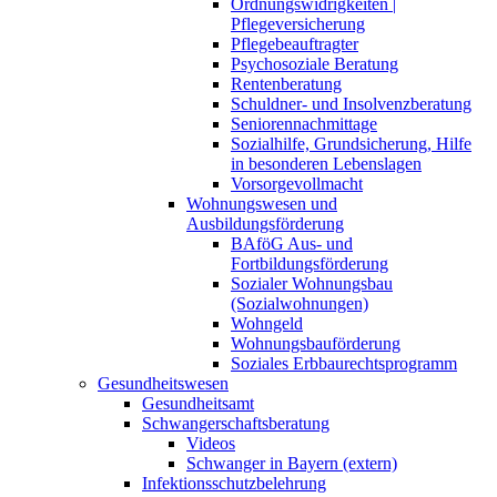
Ordnungswidrigkeiten |
Pflegeversicherung
Pflegebeauftragter
Psychosoziale Beratung
Rentenberatung
Schuldner- und Insolvenzberatung
Seniorennachmittage
Sozialhilfe, Grundsicherung, Hilfe
in besonderen Lebenslagen
Vorsorgevollmacht
Wohnungswesen und
Ausbildungsförderung
BAföG Aus- und
Fortbildungsförderung
Sozialer Wohnungsbau
(Sozialwohnungen)
Wohngeld
Wohnungsbauförderung
Soziales Erbbaurechtsprogramm
Gesundheitswesen
Gesundheitsamt
Schwangerschaftsberatung
Videos
Schwanger in Bayern (extern)
Infektionsschutzbelehrung