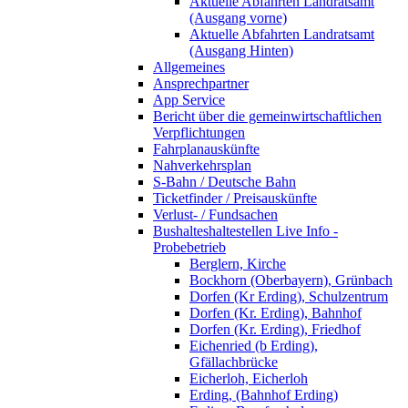
Aktuelle Abfahrten Landratsamt
(Ausgang vorne)
Aktuelle Abfahrten Landratsamt
(Ausgang Hinten)
Allgemeines
Ansprechpartner
App Service
Bericht über die gemeinwirtschaftlichen
Verpflichtungen
Fahrplanauskünfte
Nahverkehrsplan
S-Bahn / Deutsche Bahn
Ticketfinder / Preisauskünfte
Verlust- / Fundsachen
Bushalteshaltestellen Live Info -
Probebetrieb
Berglern, Kirche
Bockhorn (Oberbayern), Grünbach
Dorfen (Kr Erding), Schulzentrum
Dorfen (Kr. Erding), Bahnhof
Dorfen (Kr. Erding), Friedhof
Eichenried (b Erding),
Gfällachbrücke
Eicherloh, Eicherloh
Erding, (Bahnhof Erding)