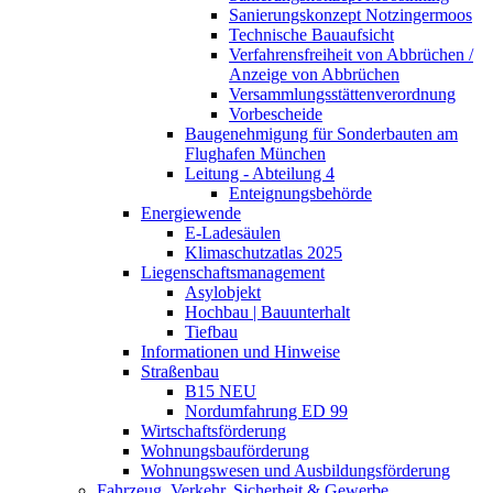
Sanierungskonzept Notzingermoos
Technische Bauaufsicht
Verfahrensfreiheit von Abbrüchen /
Anzeige von Abbrüchen
Versammlungsstättenverordnung
Vorbescheide
Baugenehmigung für Sonderbauten am
Flughafen München
Leitung - Abteilung 4
Enteignungsbehörde
Energiewende
E-Ladesäulen
Klimaschutzatlas 2025
Liegenschaftsmanagement
Asylobjekt
Hochbau | Bauunterhalt
Tiefbau
Informationen und Hinweise
Straßenbau
B15 NEU
Nordumfahrung ED 99
Wirtschaftsförderung
Wohnungsbauförderung
Wohnungswesen und Ausbildungsförderung
Fahrzeug, Verkehr, Sicherheit & Gewerbe