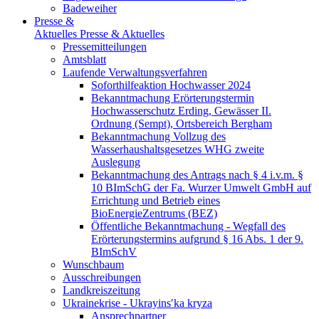
Badeweiher
Presse &
Aktuelles
Presse & Aktuelles
Pressemitteilungen
Amtsblatt
Laufende Verwaltungsverfahren
Soforthilfeaktion Hochwasser 2024
Bekanntmachung Erörterungstermin
Hochwasserschutz Erding, Gewässer II.
Ordnung (Sempt), Ortsbereich Bergham
Bekanntmachung Vollzug des
Wasserhaushaltsgesetzes WHG zweite
Auslegung
Bekanntmachung des Antrags nach § 4 i.v.m. §
10 BImSchG der Fa. Wurzer Umwelt GmbH auf
Errichtung und Betrieb eines
BioEnergieZentrums (BEZ)
Öffentliche Bekanntmachung - Wegfall des
Erörterungstermins aufgrund § 16 Abs. 1 der 9.
BImSchV
Wunschbaum
Ausschreibungen
Landkreiszeitung
Ukrainekrise - Ukrayinsʹka kryza
Ansprechpartner