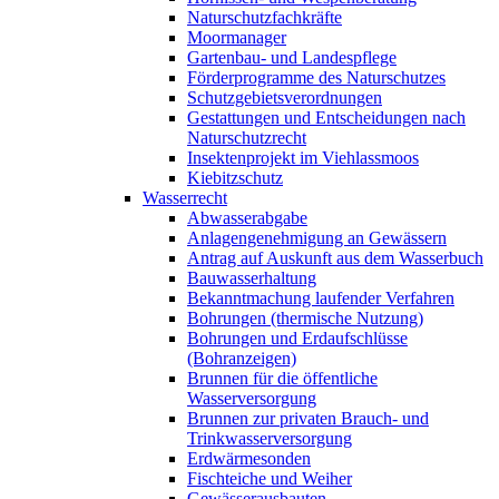
Naturschutzfachkräfte
Moormanager
Gartenbau- und Landespflege
Förderprogramme des Naturschutzes
Schutzgebietsverordnungen
Gestattungen und Entscheidungen nach
Naturschutzrecht
Insektenprojekt im Viehlassmoos
Kiebitzschutz
Wasserrecht
Abwasserabgabe
Anlagengenehmigung an Gewässern
Antrag auf Auskunft aus dem Wasserbuch
Bauwasserhaltung
Bekanntmachung laufender Verfahren
Bohrungen (thermische Nutzung)
Bohrungen und Erdaufschlüsse
(Bohranzeigen)
Brunnen für die öffentliche
Wasserversorgung
Brunnen zur privaten Brauch- und
Trinkwasserversorgung
Erdwärmesonden
Fischteiche und Weiher
Gewässerausbauten