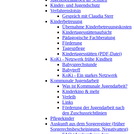
Kinder- und Jugendschutz
Verfahrenslotsin
Gespräch mit Claudia Sterr
Kinderbetreuung
Übernahme Kinderbetreuungskosten
Kindertagesstättenaufsicht
Pädagogische Fachberatung
Förderung
Tagespflege
Kindertagesstätten (PDF-Datei)
KoKi - Netzwerk frühe Kindheit
Babysprechstunde
Babytreff
KoKi - Ein starkes Netzwerk
Kommunale Jugendarbeit
Was ist Kommunale Jugendarbeit?
Kinderkino & mehr
Verleih
Links
Förderung der Jugendarbeit nach
den Zuschussrichtlinien
Pflegekinder
Auskunft aus dem Sorgeregister (früher
Sorgerechtsbescheinigung, Negativattest)