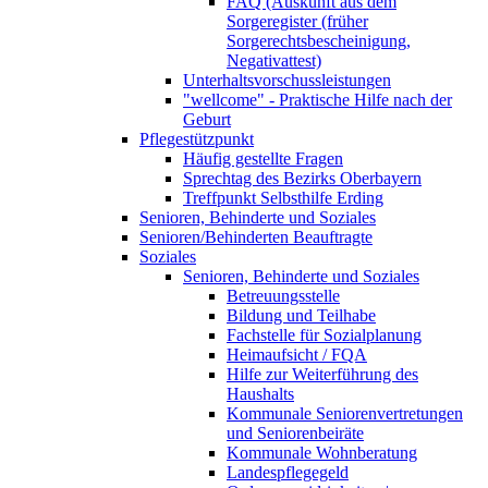
FAQ (Auskunft aus dem
Sorgeregister (früher
Sorgerechtsbescheinigung,
Negativattest)
Unterhaltsvorschussleistungen
"wellcome" - Praktische Hilfe nach der
Geburt
Pflegestützpunkt
Häufig gestellte Fragen
Sprechtag des Bezirks Oberbayern
Treffpunkt Selbsthilfe Erding
Senioren, Behinderte und Soziales
Senioren/Behinderten Beauftragte
Soziales
Senioren, Behinderte und Soziales
Betreuungsstelle
Bildung und Teilhabe
Fachstelle für Sozialplanung
Heimaufsicht / FQA
Hilfe zur Weiterführung des
Haushalts
Kommunale Seniorenvertretungen
und Seniorenbeiräte
Kommunale Wohnberatung
Landespflegegeld