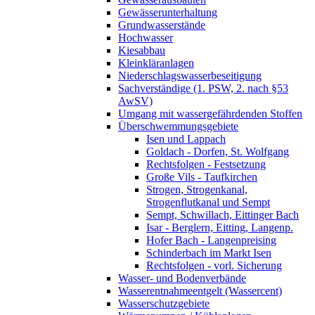
Gewässerunterhaltung
Grundwasserstände
Hochwasser
Kiesabbau
Kleinkläranlagen
Niederschlagswasserbeseitigung
Sachverständige (1. PSW, 2. nach §53
AwSV)
Umgang mit wassergefährdenden Stoffen
Überschwemmungsgebiete
Isen und Lappach
Goldach - Dorfen, St. Wolfgang
Rechtsfolgen - Festsetzung
Große Vils - Taufkirchen
Strogen, Strogenkanal,
Strogenflutkanal und Sempt
Sempt, Schwillach, Eittinger Bach
Isar - Berglern, Eitting, Langenp.
Hofer Bach - Langenpreising
Schinderbach im Markt Isen
Rechtsfolgen - vorl. Sicherung
Wasser- und Bodenverbände
Wasserentnahmeentgelt (Wassercent)
Wasserschutzgebiete