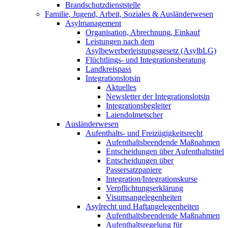
Brandschutzdienststelle
Familie, Jugend, Arbeit, Soziales & Ausländerwesen
Asylmanagement
Organisation, Abrechnung, Einkauf
Leistungen nach dem
Asylbewerberleistungsgesetz (AsylbLG)
Flüchtlings- und Integrationsberatung
Landkreispass
Integrationslotsin
Aktuelles
Newsletter der Integrationslotsin
Integrationsbegleiter
Laiendolmetscher
Ausländerwesen
Aufenthalts- und Freizügigkeitsrecht
Aufenthaltsbeendende Maßnahmen
Entscheidungen über Aufenthaltstitel
Entscheidungen über
Passersatzpapiere
Integration/Integrationskurse
Verpflichtungserklärung
Visumsangelegenheiten
Asylrecht und Haftangelegenheiten
Aufenthaltsbeendende Maßnahmen
Aufenthaltsregelung für