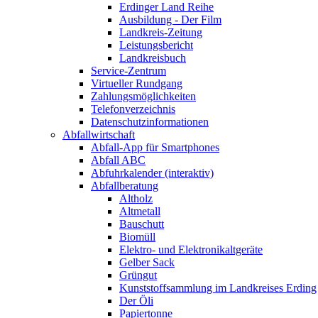
Erdinger Land Reihe
Ausbildung - Der Film
Landkreis-Zeitung
Leistungsbericht
Landkreisbuch
Service-Zentrum
Virtueller Rundgang
Zahlungsmöglichkeiten
Telefonverzeichnis
Datenschutzinformationen
Abfallwirtschaft
Abfall-App für Smartphones
Abfall ABC
Abfuhrkalender (interaktiv)
Abfallberatung
Altholz
Altmetall
Bauschutt
Biomüll
Elektro- und Elektronikaltgeräte
Gelber Sack
Grüngut
Kunststoffsammlung im Landkreises Erding
Der Öli
Papiertonne