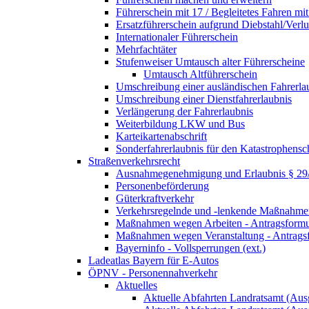
Führerschein mit 17 / Begleitetes Fahren mit
Ersatzführerschein aufgrund Diebstahl/Ver
Internationaler Führerschein
Mehrfachtäter
Stufenweiser Umtausch alter Führerscheine
Umtausch Altführerschein
Umschreibung einer ausländischen Fahrerla
Umschreibung einer Dienstfahrerlaubnis
Verlängerung der Fahrerlaubnis
Weiterbildung LKW und Bus
Karteikartenabschrift
Sonderfahrerlaubnis für den Katastrophensc
Straßenverkehrsrecht
Ausnahmegenehmigung und Erlaubnis § 2
Personenbeförderung
Güterkraftverkehr
Verkehrsregelnde und -lenkende Maßnahmen
Maßnahmen wegen Arbeiten - Antragsformu
Maßnahmen wegen Veranstaltung - Antrags
Bayerninfo - Vollsperrungen (ext.)
Ladeatlas Bayern für E-Autos
ÖPNV - Personennahverkehr
Aktuelles
Aktuelle Abfahrten Landratsamt (Aus