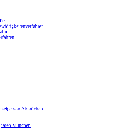
fte
swidrigkeitenverfahren
ahren
rfahren
Anzeige von Abbrüchen
ghafen München