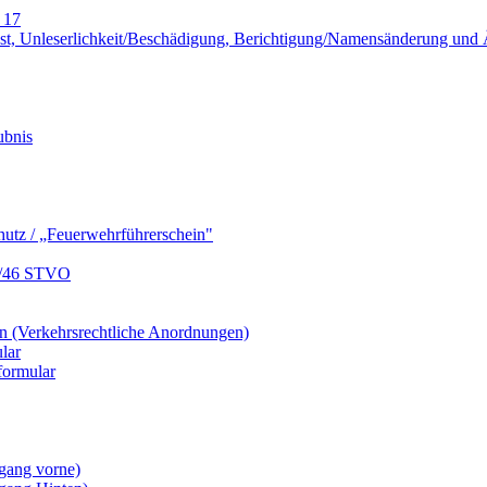
 17
lust, Unleserlichkeit/Beschädigung, Berichtigung/Namensänderung un
ubnis
hutz / „Feuerwehrführerschein"
9/46 STVO
 (Verkehrsrechtliche Anordnungen)
lar
formular
gang vorne)