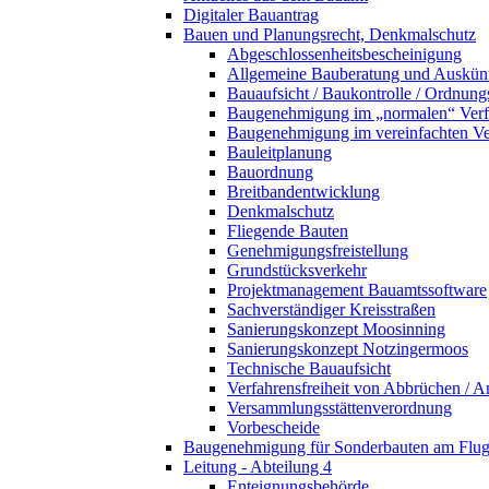
Digitaler Bauantrag
Bauen und Planungsrecht, Denkmalschutz
Abgeschlossenheitsbescheinigung
Allgemeine Bauberatung und Auskün
Bauaufsicht / Baukontrolle / Ordnung
Baugenehmigung im „normalen“ Verf
Baugenehmigung im vereinfachten Ve
Bauleitplanung
Bauordnung
Breitbandentwicklung
Denkmalschutz
Fliegende Bauten
Genehmigungsfreistellung
Grundstücksverkehr
Projektmanagement Bauamtssoftware
Sachverständiger Kreisstraßen
Sanierungskonzept Moosinning
Sanierungskonzept Notzingermoos
Technische Bauaufsicht
Verfahrensfreiheit von Abbrüchen / 
Versammlungsstättenverordnung
Vorbescheide
Baugenehmigung für Sonderbauten am Flu
Leitung - Abteilung 4
Enteignungsbehörde