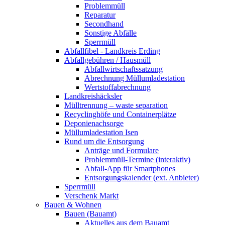
Problemmüll
Reparatur
Secondhand
Sonstige Abfälle
Sperrmüll
Abfallfibel - Landkreis Erding
Abfallgebühren / Hausmüll
Abfallwirtschaftssatzung
Abrechnung Müllumladestation
Wertstoffabrechnung
Landkreishäcksler
Mülltrennung – waste separation
Recyclinghöfe und Containerplätze
Deponienachsorge
Müllumladestation Isen
Rund um die Entsorgung
Anträge und Formulare
Problemmüll-Termine (interaktiv)
Abfall-App für Smartphones
Entsorgungskalender (ext. Anbieter)
Sperrmüll
Verschenk Markt
Bauen & Wohnen
Bauen (Bauamt)
Aktuelles aus dem Bauamt