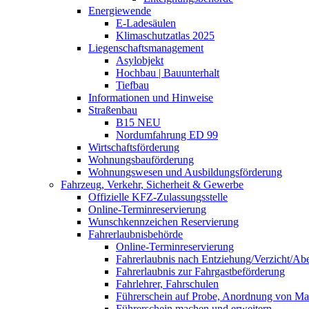
Energiewende
E-Ladesäulen
Klimaschutzatlas 2025
Liegenschaftsmanagement
Asylobjekt
Hochbau | Bauunterhalt
Tiefbau
Informationen und Hinweise
Straßenbau
B15 NEU
Nordumfahrung ED 99
Wirtschaftsförderung
Wohnungsbauförderung
Wohnungswesen und Ausbildungsförderung
Fahrzeug, Verkehr, Sicherheit & Gewerbe
Offizielle KFZ-Zulassungsstelle
Online-Terminreservierung
Wunschkennzeichen Reservierung
Fahrerlaubnisbehörde
Online-Terminreservierung
Fahrerlaubnis nach Entziehung/Verzicht/A
Fahrerlaubnis zur Fahrgastbeförderung
Fahrlehrer, Fahrschulen
Führerschein auf Probe, Anordnung von 
Führerschein machen und erweitern