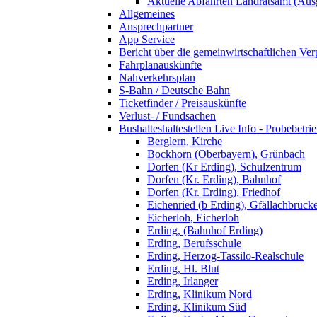
Aktuelle Abfahrten Landratsamt (Aus
Allgemeines
Ansprechpartner
App Service
Bericht über die gemeinwirtschaftlichen Ver
Fahrplanauskünfte
Nahverkehrsplan
S-Bahn / Deutsche Bahn
Ticketfinder / Preisauskünfte
Verlust- / Fundsachen
Bushalteshaltestellen Live Info - Probebetri
Berglern, Kirche
Bockhorn (Oberbayern), Grünbach
Dorfen (Kr Erding), Schulzentrum
Dorfen (Kr. Erding), Bahnhof
Dorfen (Kr. Erding), Friedhof
Eichenried (b Erding), Gfällachbrück
Eicherloh, Eicherloh
Erding, (Bahnhof Erding)
Erding, Berufsschule
Erding, Herzog-Tassilo-Realschule
Erding, Hl. Blut
Erding, Irlanger
Erding, Klinikum Nord
Erding, Klinikum Süd