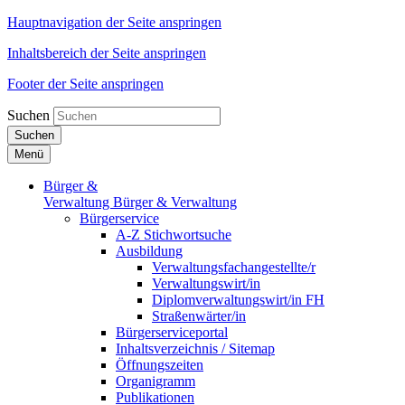
Hauptnavigation der Seite anspringen
Inhaltsbereich der Seite anspringen
Footer der Seite anspringen
Suchen
Suchen
Menü
Bürger &
Verwaltung
Bürger & Verwaltung
Bürgerservice
A-Z Stichwortsuche
Ausbildung
Verwaltungsfachangestellte/r
Verwaltungswirt/in
Diplomverwaltungswirt/in FH
Straßenwärter/in
Bürgerserviceportal
Inhaltsverzeichnis / Sitemap
Öffnungszeiten
Organigramm
Publikationen