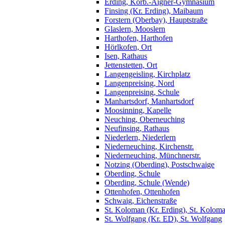
Erding, Korb.-Aigner-Gymnasium
Finsing (Kr. Erding), Maibaum
Forstern (Oberbay), Hauptstraße
Glaslern, Mooslern
Harthofen, Harthofen
Hörlkofen, Ort
Isen, Rathaus
Jettenstetten, Ort
Langengeisling, Kirchplatz
Langenpreising, Nord
Langenpreising, Schule
Manhartsdorf, Manhartsdorf
Moosinning, Kapelle
Neuching, Oberneuching
Neufinsing, Rathaus
Niederlern, Niederlern
Niederneuching, Kirchenstr.
Niederneuching, Münchnerstr.
Notzing (Oberding), Postschwaige
Oberding, Schule
Oberding, Schule (Wende)
Ottenhofen, Ottenhofen
Schwaig, Eichenstraße
St. Koloman (Kr. Erding), St. Kolom
St. Wolfgang (Kr. ED), St. Wolfgang