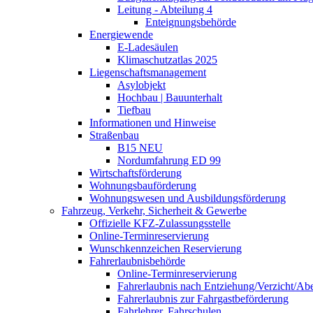
Leitung - Abteilung 4
Enteignungsbehörde
Energiewende
E-Ladesäulen
Klimaschutzatlas 2025
Liegenschaftsmanagement
Asylobjekt
Hochbau | Bauunterhalt
Tiefbau
Informationen und Hinweise
Straßenbau
B15 NEU
Nordumfahrung ED 99
Wirtschaftsförderung
Wohnungsbauförderung
Wohnungswesen und Ausbildungsförderung
Fahrzeug, Verkehr, Sicherheit & Gewerbe
Offizielle KFZ-Zulassungsstelle
Online-Terminreservierung
Wunschkennzeichen Reservierung
Fahrerlaubnisbehörde
Online-Terminreservierung
Fahrerlaubnis nach Entziehung/Verzicht/A
Fahrerlaubnis zur Fahrgastbeförderung
Fahrlehrer, Fahrschulen