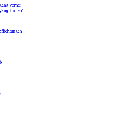
gang vorne)
gang Hinten)
pflichtungen
eb
e