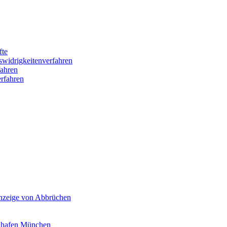
fte
swidrigkeitenverfahren
ahren
rfahren
Anzeige von Abbrüchen
ghafen München