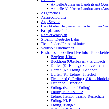
Aktuelle Abfahrten Landratsamt (Aus
Aktuelle Abfahrten Landratsamt (Aus
Allgemeines
Ansprechpartner
App Service
Bericht über die gemeinwirtschaftlichen Ver
Fahrplanauskünfte
Nahverkehrsplan
S-Bahn / Deutsche Bahn
Ticketfinder / Preisauskünfte
Verlust- / Fundsachen
Bushalteshaltestellen Live Info - Probebetri
Berglern, Kirche
Bockhorn (Oberbayern), Grünbach
Dorfen (Kr Erding), Schulzentrum
Dorfen (Kr. Erding), Bahnhof
Dorfen (Kr. Erding), Friedhof
Eichenried (b Erding), Gfällachbrück
Eicherloh, Eicherloh
Erding, (Bahnhof Erding)
Erding, Berufsschule
Erding, Herzog-Tassilo-Realschule
Erding, Hl. Blut
Erding, Irlanger