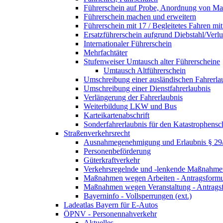
Führerschein auf Probe, Anordnung von 
Führerschein machen und erweitern
Führerschein mit 17 / Begleitetes Fahren mit
Ersatzführerschein aufgrund Diebstahl/Ver
Internationaler Führerschein
Mehrfachtäter
Stufenweiser Umtausch alter Führerscheine
Umtausch Altführerschein
Umschreibung einer ausländischen Fahrerla
Umschreibung einer Dienstfahrerlaubnis
Verlängerung der Fahrerlaubnis
Weiterbildung LKW und Bus
Karteikartenabschrift
Sonderfahrerlaubnis für den Katastrophensc
Straßenverkehrsrecht
Ausnahmegenehmigung und Erlaubnis § 2
Personenbeförderung
Güterkraftverkehr
Verkehrsregelnde und -lenkende Maßnahmen
Maßnahmen wegen Arbeiten - Antragsformu
Maßnahmen wegen Veranstaltung - Antrags
Bayerninfo - Vollsperrungen (ext.)
Ladeatlas Bayern für E-Autos
ÖPNV - Personennahverkehr
Aktuelles