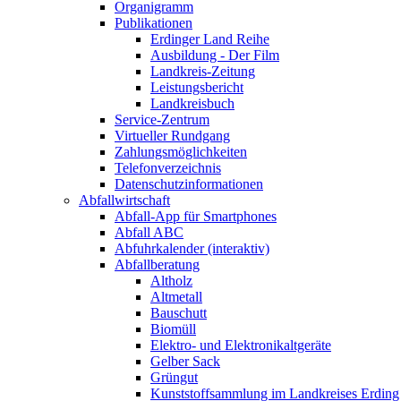
Organigramm
Publikationen
Erdinger Land Reihe
Ausbildung - Der Film
Landkreis-Zeitung
Leistungsbericht
Landkreisbuch
Service-Zentrum
Virtueller Rundgang
Zahlungsmöglichkeiten
Telefonverzeichnis
Datenschutzinformationen
Abfallwirtschaft
Abfall-App für Smartphones
Abfall ABC
Abfuhrkalender (interaktiv)
Abfallberatung
Altholz
Altmetall
Bauschutt
Biomüll
Elektro- und Elektronikaltgeräte
Gelber Sack
Grüngut
Kunststoffsammlung im Landkreises Erding