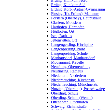
Erding, Klinikum Nord
Erding, Klinikum Süd
Erding, Korb.-Aigner-Gymnasium
Finsing (Kr. Erding), Maibaum
Forstern (Oberbay), Hauptstraße
Glaslern, Mooslern
Harthofen, Harthofen
Hörlkofen, Ort
Isen, Rathaus
Jettenstetten, Ort
Langengeisling, Kirchplatz
Langenpreising, Nord
Langenpreising, Schule
Manhartsdorf, Manhartsdorf
Moosinning, Kapelle
Neuching, Oberneuching
Neufinsing, Rathaus
Niederlern, Niederlern
Niederneuching, Kirchenstr.
Niederneuching, Münchnerstr.
Notzing (Oberding), Postschwaige
Oberding, Schule
Oberding, Schule (Wende)
Ottenhofen, Ottenhofen
Schwaig, Eichenstraße