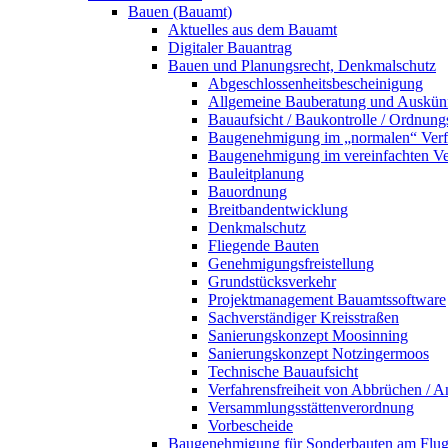
Bauen (Bauamt)
Aktuelles aus dem Bauamt
Digitaler Bauantrag
Bauen und Planungsrecht, Denkmalschutz
Abgeschlossenheitsbescheinigung
Allgemeine Bauberatung und Auskün
Bauaufsicht / Baukontrolle / Ordnung
Baugenehmigung im „normalen“ Verf
Baugenehmigung im vereinfachten Ve
Bauleitplanung
Bauordnung
Breitbandentwicklung
Denkmalschutz
Fliegende Bauten
Genehmigungsfreistellung
Grundstücksverkehr
Projektmanagement Bauamtssoftware
Sachverständiger Kreisstraßen
Sanierungskonzept Moosinning
Sanierungskonzept Notzingermoos
Technische Bauaufsicht
Verfahrensfreiheit von Abbrüchen / 
Versammlungsstättenverordnung
Vorbescheide
Baugenehmigung für Sonderbauten am Flu