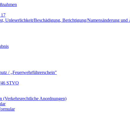
Maßnahmen
 17
lust, Unleserlichkeit/Beschädigung, Berichtigung/Namensänderung un
ubnis
hutz / „Feuerwehrführerschein"
9/46 STVO
 (Verkehrsrechtliche Anordnungen)
lar
formular