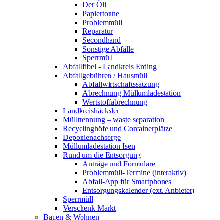
Der Öli
Papiertonne
Problemmüll
Reparatur
Secondhand
Sonstige Abfälle
Sperrmüll
Abfallfibel - Landkreis Erding
Abfallgebühren / Hausmüll
Abfallwirtschaftssatzung
Abrechnung Müllumladestation
Wertstoffabrechnung
Landkreishäcksler
Mülltrennung – waste separation
Recyclinghöfe und Containerplätze
Deponienachsorge
Müllumladestation Isen
Rund um die Entsorgung
Anträge und Formulare
Problemmüll-Termine (interaktiv)
Abfall-App für Smartphones
Entsorgungskalender (ext. Anbieter)
Sperrmüll
Verschenk Markt
Bauen & Wohnen