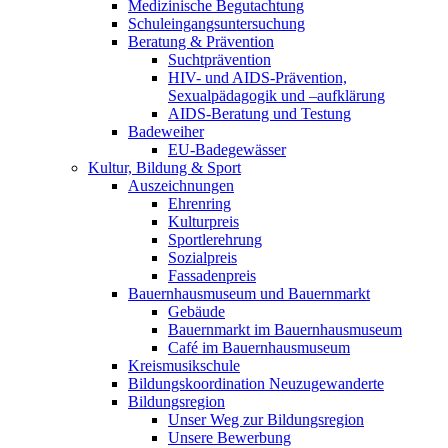
Medizinische Begutachtung
Schuleingangsuntersuchung
Beratung & Prävention
Suchtprävention
HIV- und AIDS-Prävention,
Sexualpädagogik und –aufklärung
AIDS-Beratung und Testung
Badeweiher
EU-Badegewässer
Kultur, Bildung & Sport
Auszeichnungen
Ehrenring
Kulturpreis
Sportlerehrung
Sozialpreis
Fassadenpreis
Bauernhausmuseum und Bauernmarkt
Gebäude
Bauernmarkt im Bauernhausmuseum
Café im Bauernhausmuseum
Kreismusikschule
Bildungskoordination Neuzugewanderte
Bildungsregion
Unser Weg zur Bildungsregion
Unsere Bewerbung