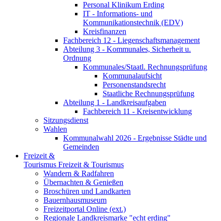
Personal Klinikum Erding
IT - Informations- und
Kommunikationstechnik (EDV)
Kreisfinanzen
Fachbereich 12 - Liegenschaftsmanagement
Abteilung 3 - Kommunales, Sicherheit u.
Ordnung
Kommunales/Staatl. Rechnungsprüfung
Kommunalaufsicht
Personenstandsrecht
Staatliche Rechnungsprüfung
Abteilung 1 - Landkreisaufgaben
Fachbereich 11 - Kreisentwicklung
Sitzungsdienst
Wahlen
Kommunalwahl 2026 - Ergebnisse Städte und
Gemeinden
Freizeit &
Tourismus
Freizeit & Tourismus
Wandern & Radfahren
Übernachten & Genießen
Broschüren und Landkarten
Bauernhausmuseum
Freizeitportal Online (ext.)
Regionale Landkreismarke "echt erding"