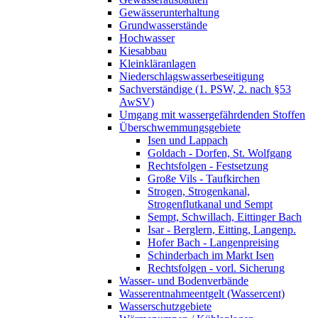
Gewässerunterhaltung
Grundwasserstände
Hochwasser
Kiesabbau
Kleinkläranlagen
Niederschlagswasserbeseitigung
Sachverständige (1. PSW, 2. nach §53
AwSV)
Umgang mit wassergefährdenden Stoffen
Überschwemmungsgebiete
Isen und Lappach
Goldach - Dorfen, St. Wolfgang
Rechtsfolgen - Festsetzung
Große Vils - Taufkirchen
Strogen, Strogenkanal,
Strogenflutkanal und Sempt
Sempt, Schwillach, Eittinger Bach
Isar - Berglern, Eitting, Langenp.
Hofer Bach - Langenpreising
Schinderbach im Markt Isen
Rechtsfolgen - vorl. Sicherung
Wasser- und Bodenverbände
Wasserentnahmeentgelt (Wassercent)
Wasserschutzgebiete