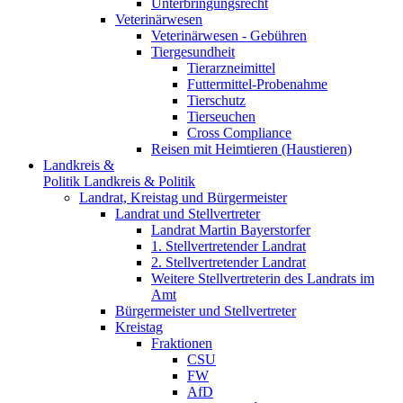
Unterbringungsrecht
Veterinärwesen
Veterinärwesen - Gebühren
Tiergesundheit
Tierarzneimittel
Futtermittel-Probenahme
Tierschutz
Tierseuchen
Cross Compliance
Reisen mit Heimtieren (Haustieren)
Landkreis &
Politik
Landkreis & Politik
Landrat, Kreistag und Bürgermeister
Landrat und Stellvertreter
Landrat Martin Bayerstorfer
1. Stellvertretender Landrat
2. Stellvertretender Landrat
Weitere Stellvertreterin des Landrats im
Amt
Bürgermeister und Stellvertreter
Kreistag
Fraktionen
CSU
FW
AfD