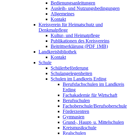
Bedienungsanleitungen
Ausleih- und Nutzungsbedingungen
Allgemeines
Kontakt
Kreisverein für Heimatschutz und
Denkmalpflege
Kultur- und Heimatpflege
Publikationen des Kreisvereins
Beitrittserklärung (PDF 1MB)
Landkreisbibliothek
Kontakt
Schule
Schülerbeförderung
Schulangelegenheiten
Schulen im Landkreis Erding
Berufsfachschulen im Landkreis
Erding
Fachakademie für Wirtschaft
Berufsschulen
Fachoberschule/Berufsoberschule
Förderzentren
Gymnasien
Grund-, Haupt- u. Mittelschulen
Kreismusikschule
Realschulen