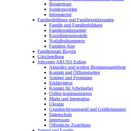
Beraterteam
Sonderprojekte
Infomaterial
Familienbildung und Familienstützpunkte
Familie und Familienbildung
Familienstützpunkte
Koordinierungsstelle
Notfallrufnummern
Familien-App
Familienpakt Bayern
Gleichstellung
Jobcenter ARUSO Erding
Aktuelles und weitere Beratungsangebote
Kontakt und Öffnungzeiten
Anträge und Formulare
Erklärvideos
Kontakt für Arbeitgeber
Online-kommunizieren
Markt und Integration
Ukraine
Grundsicherungsgeld und Geldleistungen
Datenschutz
Impressum
Öffentliche Zustellung
Jugend und Familie