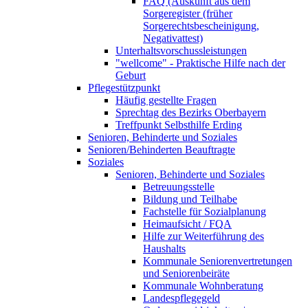
FAQ (Auskunft aus dem
Sorgeregister (früher
Sorgerechtsbescheinigung,
Negativattest)
Unterhaltsvorschussleistungen
"wellcome" - Praktische Hilfe nach der
Geburt
Pflegestützpunkt
Häufig gestellte Fragen
Sprechtag des Bezirks Oberbayern
Treffpunkt Selbsthilfe Erding
Senioren, Behinderte und Soziales
Senioren/Behinderten Beauftragte
Soziales
Senioren, Behinderte und Soziales
Betreuungsstelle
Bildung und Teilhabe
Fachstelle für Sozialplanung
Heimaufsicht / FQA
Hilfe zur Weiterführung des
Haushalts
Kommunale Seniorenvertretungen
und Seniorenbeiräte
Kommunale Wohnberatung
Landespflegegeld