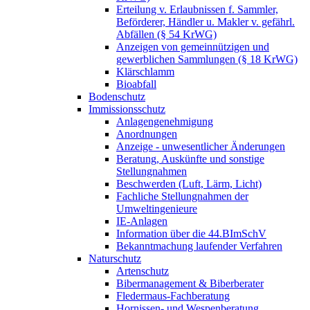
Erteilung v. Erlaubnissen f. Sammler,
Beförderer, Händler u. Makler v. gefährl.
Abfällen (§ 54 KrWG)
Anzeigen von gemeinnützigen und
gewerblichen Sammlungen (§ 18 KrWG)
Klärschlamm
Bioabfall
Bodenschutz
Immissionsschutz
Anlagengenehmigung
Anordnungen
Anzeige - unwesentlicher Änderungen
Beratung, Auskünfte und sonstige
Stellungnahmen
Beschwerden (Luft, Lärm, Licht)
Fachliche Stellungnahmen der
Umweltingenieure
IE-Anlagen
Information über die 44.BImSchV
Bekanntmachung laufender Verfahren
Naturschutz
Artenschutz
Bibermanagement & Biberberater
Fledermaus-Fachberatung
Hornissen- und Wespenberatung