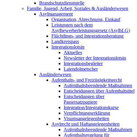
Brandschutzdienststelle
Familie, Jugend, Arbeit, Soziales & Ausländerwesen
Asylmanagement
Organisation, Abrechnung, Einkauf
Leistungen nach dem
Asylbewerberleistungsgesetz (AsylbLG)
Flüchtlings- und Integrationsberatung
Landkreispass
Integrationslotsin
Aktuelles
Newsletter der Integrationslotsin
Integrationsbegleiter
Laiendolmetscher
Ausländerwesen
Aufenthalts- und Freizügigkeitsrecht
Aufenthaltsbeendende Maßnahmen
Entscheidungen über Aufenthaltstitel
Entscheidungen über
Passersatzpapiere
Integration/Integrationskurse
Verpflichtungserklärung
Visumsangelegenheiten
Asylrecht und Haftangelegenheiten
Aufenthaltsbeendende Maßnahmen
Aufenthaltsregelung für