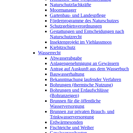
Naturschutzfachkräfte
Moormanager
Gartenbau- und Landespflege
Förderprogramme des Naturschutzes
Schutzgebietsverordnungen
Gestattungen und Entscheidungen nach
Naturschutzrecht
Insektenprojekt im Viehlassmoos
Kiebitzschutz
Wasserrecht
Abwasserabgabe
Anlagengenehmigung an Gewässern
Antrag auf Auskunft aus dem Wasserbuch
Bauwasserhaltung
Bekanntmachung laufender Verfahren
Bohrungen (thermische Nutzung)
Bohrungen und Erdaufschlüsse
(Bohranzeigen)
Brunnen für die öffentliche
Wasserversorgung
Brunnen zur privaten Brauch- und
Trinkwasserversorgung
Erdwärmesonden
Fischteiche und Weiher
Gewässerausbauten