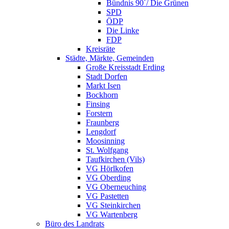
Bündnis 90´/ Die Grünen
SPD
ÖDP
Die Linke
FDP
Kreisräte
Städte, Märkte, Gemeinden
Große Kreisstadt Erding
Stadt Dorfen
Markt Isen
Bockhorn
Finsing
Forstern
Fraunberg
Lengdorf
Moosinning
St. Wolfgang
Taufkirchen (Vils)
VG Hörlkofen
VG Oberding
VG Oberneuching
VG Pastetten
VG Steinkirchen
VG Wartenberg
Büro des Landrats