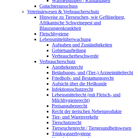
Wärmepumpen / Kühlanlagen
Gutachterausschuss
Veterinärwesen & Verbraucherschutz
Hinweise zu Tierseuchen, wie Geflügelpest,
Afrikanische Schweinepest und
Blauzungenkrankheit
Fleischhygiene
Lebensmittelüberwachung
Aufgaben und Zuständigkeiten
Gebietsaufteilung
Verbraucherbeschwerde
Verbraucherschutz
Apothekenrecht
Betäubungs- und (Tier-) Arzneimittelrecht
Friedhofs- und Bestattungsrecht
Aufsicht über die Heilkunde
Infektionsschutzrecht
Lebensmittelrecht (mit Fleisch- und
Milchhygienerecht)
Preisangabenrecht
Recht der tierischen Nebenprodukte
Tier- und Warenverkehr
Tierschutzrecht
Tierseuchenrecht / Tiergesundheitswesen
Trinkwasserhygiene