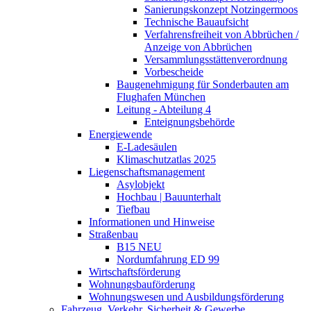
Sanierungskonzept Notzingermoos
Technische Bauaufsicht
Verfahrensfreiheit von Abbrüchen /
Anzeige von Abbrüchen
Versammlungsstättenverordnung
Vorbescheide
Baugenehmigung für Sonderbauten am
Flughafen München
Leitung - Abteilung 4
Enteignungsbehörde
Energiewende
E-Ladesäulen
Klimaschutzatlas 2025
Liegenschaftsmanagement
Asylobjekt
Hochbau | Bauunterhalt
Tiefbau
Informationen und Hinweise
Straßenbau
B15 NEU
Nordumfahrung ED 99
Wirtschaftsförderung
Wohnungsbauförderung
Wohnungswesen und Ausbildungsförderung
Fahrzeug, Verkehr, Sicherheit & Gewerbe