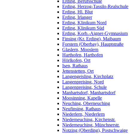
Erding, Berufsschule
Erding, Herzog-Tassilo-Realschule
Erding, Hl. Blut
Erding, Irlanger
Erding, Klinikum Nord
Erding, Klinikum Süd
Erding, Korb.-Aigner-Gymnasium
Finsing (Kr. Erding), Maibaum
Forstern (Oberbay), Hauptstraße
Glaslern, Mooslern
Harthofen, Harthofen
Hörlkofen, Ort
Isen, Rathaus
Jettenstetten, Ort
Langengeisling, Kirchplatz
Langenpreising, Nord
Langenpreising, Schule
Manhartsdorf, Manhartsdorf
Moosinning, Kapelle
Neuching, Oberneuching
Neufinsing, Rathaus
Niederlern, Niederlern
Niederneuching, Kirchenstr.
Niederneuching, Münchnerstr.
Notzing (Oberding), Postschwaige