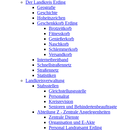
Der Landkreis Erding
Geografie
Geschichte
Hoheitszeichen
Geschenkkorb Erding
Brotzeitkorb
Fitnesskorb
Genießerkorb
Naschkorb
Schlemmerkorb
Versandkorb
Internetbreitband
Schnellstraßennetz
Straßennetz
Statistiken
Landkreisverwaltung
Stabsstellen
Gleichstellungsstelle
Personalrat
Kreisrevision
Senioren und Behindertenbeauftragte
Abteilung Z - Zentrale Angelegenheiten
Zentrale Dienste
Organisation und E-Akte
Personal Landratsamt Erding