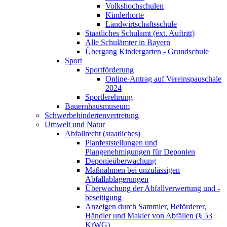
Volkshochschulen
Kinderhorte
Landwirtschaftsschule
Staatliches Schulamt (ext. Auftritt)
Alle Schulämter in Bayern
Übergang Kindergarten - Grundschule
Sport
Sportförderung
Online-Antrag auf Vereinspauschale
2024
Sportlerehrung
Bauernhausmuseum
Schwerbehindertenvertretung
Umwelt und Natur
Abfallrecht (staatliches)
Planfeststellungen und
Plangenehmigungen für Deponien
Deponieüberwachung
Maßnahmen bei unzulässigen
Abfallablagerungen
Überwachung der Abfallverwertung und -
beseitigung
Anzeigen durch Sammler, Beförderer,
Händler und Makler von Abfällen (§ 53
KrWG)