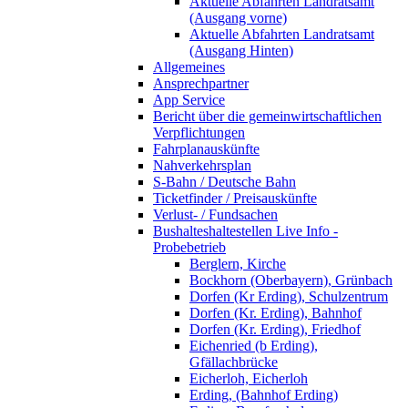
Aktuelle Abfahrten Landratsamt
(Ausgang vorne)
Aktuelle Abfahrten Landratsamt
(Ausgang Hinten)
Allgemeines
Ansprechpartner
App Service
Bericht über die gemeinwirtschaftlichen
Verpflichtungen
Fahrplanauskünfte
Nahverkehrsplan
S-Bahn / Deutsche Bahn
Ticketfinder / Preisauskünfte
Verlust- / Fundsachen
Bushalteshaltestellen Live Info -
Probebetrieb
Berglern, Kirche
Bockhorn (Oberbayern), Grünbach
Dorfen (Kr Erding), Schulzentrum
Dorfen (Kr. Erding), Bahnhof
Dorfen (Kr. Erding), Friedhof
Eichenried (b Erding),
Gfällachbrücke
Eicherloh, Eicherloh
Erding, (Bahnhof Erding)