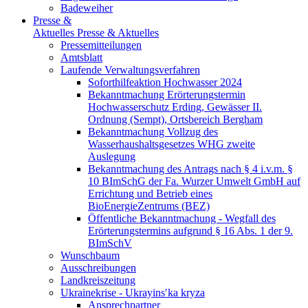
Badeweiher
Presse &
Aktuelles
Presse & Aktuelles
Pressemitteilungen
Amtsblatt
Laufende Verwaltungsverfahren
Soforthilfeaktion Hochwasser 2024
Bekanntmachung Erörterungstermin
Hochwasserschutz Erding, Gewässer II.
Ordnung (Sempt), Ortsbereich Bergham
Bekanntmachung Vollzug des
Wasserhaushaltsgesetzes WHG zweite
Auslegung
Bekanntmachung des Antrags nach § 4 i.v.m. §
10 BImSchG der Fa. Wurzer Umwelt GmbH auf
Errichtung und Betrieb eines
BioEnergieZentrums (BEZ)
Öffentliche Bekanntmachung - Wegfall des
Erörterungstermins aufgrund § 16 Abs. 1 der 9.
BImSchV
Wunschbaum
Ausschreibungen
Landkreiszeitung
Ukrainekrise - Ukrayinsʹka kryza
Ansprechpartner