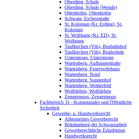
Oberding, Schule
Oberding, Schule (Wende)
Ottenhofen, Ottenhofen
Schwaig, Eichenstraße
St. Koloman (Kr. Erding), St.
Koloman
St. Wolfgang (Kr. ED), St.
Wolfgang
Taufkirchen (Vils), Busbahnhof
Taufkirchen (Vils), Realschule
Unterstrogn, Unterstrogn
Wartenberg, Aufhamerstraße
Wartenberg, Feuerwehrhaus
Wartenberg, Nord
Wartenberg, Sonnenhof
Wartenberg, Weiherfeld
Wolfsleben, Wolfsleben
Zengermoos, Zengermoos
Fachbereich 31 - Kommunales und Öffentliche
Sicherheit
Gewerbe- u. Handwerksrecht
Allgemeines Gewerberecht
Bekämpfung der Schwarzarbeit
Gewerberechtliche Erlaubnisse
Handwerksrecht