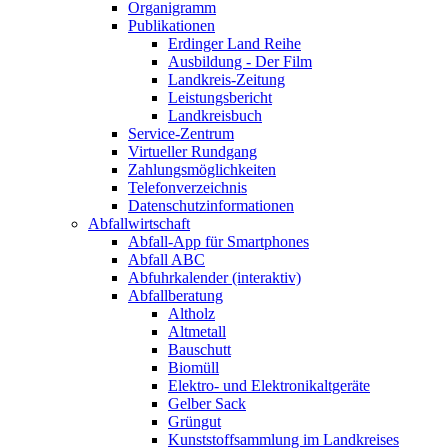
Organigramm
Publikationen
Erdinger Land Reihe
Ausbildung - Der Film
Landkreis-Zeitung
Leistungsbericht
Landkreisbuch
Service-Zentrum
Virtueller Rundgang
Zahlungsmöglichkeiten
Telefonverzeichnis
Datenschutzinformationen
Abfallwirtschaft
Abfall-App für Smartphones
Abfall ABC
Abfuhrkalender (interaktiv)
Abfallberatung
Altholz
Altmetall
Bauschutt
Biomüll
Elektro- und Elektronikaltgeräte
Gelber Sack
Grüngut
Kunststoffsammlung im Landkreises