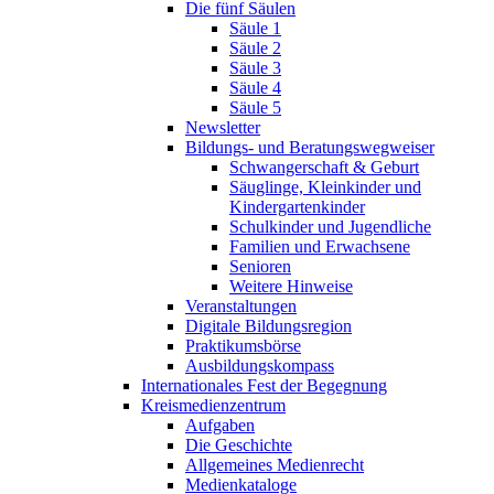
Die fünf Säulen
Säule 1
Säule 2
Säule 3
Säule 4
Säule 5
Newsletter
Bildungs- und Beratungswegweiser
Schwangerschaft & Geburt
Säuglinge, Kleinkinder und
Kindergartenkinder
Schulkinder und Jugendliche
Familien und Erwachsene
Senioren
Weitere Hinweise
Veranstaltungen
Digitale Bildungsregion
Praktikumsbörse
Ausbildungskompass
Internationales Fest der Begegnung
Kreismedienzentrum
Aufgaben
Die Geschichte
Allgemeines Medienrecht
Medienkataloge