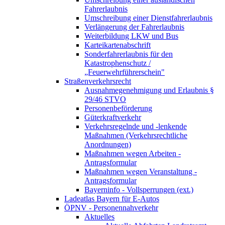
Fahrerlaubnis
Umschreibung einer Dienstfahrerlaubnis
Verlängerung der Fahrerlaubnis
Weiterbildung LKW und Bus
Karteikartenabschrift
Sonderfahrerlaubnis für den
Katastrophenschutz /
„Feuerwehrführerschein"
Straßenverkehrsrecht
Ausnahmegenehmigung und Erlaubnis §
29/46 STVO
Personenbeförderung
Güterkraftverkehr
Verkehrsregelnde und -lenkende
Maßnahmen (Verkehrsrechtliche
Anordnungen)
Maßnahmen wegen Arbeiten -
Antragsformular
Maßnahmen wegen Veranstaltung -
Antragsformular
Bayerninfo - Vollsperrungen (ext.)
Ladeatlas Bayern für E-Autos
ÖPNV - Personennahverkehr
Aktuelles