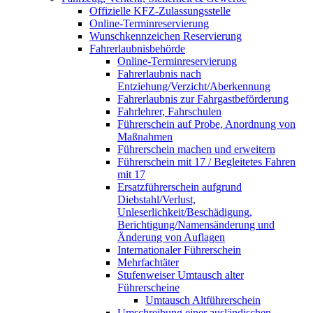
Offizielle KFZ-Zulassungsstelle
Online-Terminreservierung
Wunschkennzeichen Reservierung
Fahrerlaubnisbehörde
Online-Terminreservierung
Fahrerlaubnis nach
Entziehung/Verzicht/Aberkennung
Fahrerlaubnis zur Fahrgastbeförderung
Fahrlehrer, Fahrschulen
Führerschein auf Probe, Anordnung von
Maßnahmen
Führerschein machen und erweitern
Führerschein mit 17 / Begleitetes Fahren
mit 17
Ersatzführerschein aufgrund
Diebstahl/Verlust,
Unleserlichkeit/Beschädigung,
Berichtigung/Namensänderung und
Änderung von Auflagen
Internationaler Führerschein
Mehrfachtäter
Stufenweiser Umtausch alter
Führerscheine
Umtausch Altführerschein
Umschreibung einer ausländischen