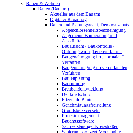
Bauen & Wohnen
Bauen (Bauamt)
Aktuelles aus dem Bauamt
Digitaler Bauantrag
Bauen und Planungsrecht, Denkmalschutz
Abgeschlossenheitsbescheinigung
Allgemeine Bauberatung und
Auskünfte
Bauaufsicht / Baukontrolle /
Ordnungswidrigkeitenverfahren
Baugenehmigung im „normalen“
Verfahren
Baugenehmigung im vereinfachten
Verfahren
Bauleitplanung
Bauordnung
Breitbandentwicklung
Denkmalschutz
Fliegende Bauten
Genehmigungsfreistellung
Grundstücksverkehr
Projektmanagement
Bauamtssoftware
Sachverständiger Kreisstraßen
Sanierungskonzept Moosinning