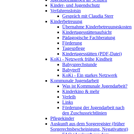
Kinder- und Jugendschutz
Verfahrenslotsin
Gespräch mit Claudia Sterr
Kinderbetreuung
Übernahme Kinderbetreuungskosten
Kindertagesstättenaufsicht
Pädagogische Fachberatung
Förderung
Tagespflege
Kindertagesstätten (PDF-Datei)
KoKi - Netzwerk frühe Kindheit
Babysprechstunde
Babytreff
KoKi - Ein starkes Netzwerk
Kommunale Jugendarbeit
Was ist Kommunale Jugendarbeit?
Kinderkino & mehr
Verleih
Links
Förderung der Jugendarbeit nach
den Zuschussrichtlinien
Pflegekinder
Auskunft aus dem Sorgeregister (früher
Sorgerechtsbescheinigung, Negativattest)