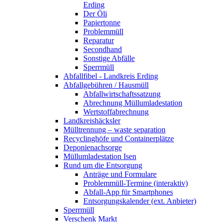
Erding
Der Öli
Papiertonne
Problemmüll
Reparatur
Secondhand
Sonstige Abfälle
Sperrmüll
Abfallfibel - Landkreis Erding
Abfallgebühren / Hausmüll
Abfallwirtschaftssatzung
Abrechnung Müllumladestation
Wertstoffabrechnung
Landkreishäcksler
Mülltrennung – waste separation
Recyclinghöfe und Containerplätze
Deponienachsorge
Müllumladestation Isen
Rund um die Entsorgung
Anträge und Formulare
Problemmüll-Termine (interaktiv)
Abfall-App für Smartphones
Entsorgungskalender (ext. Anbieter)
Sperrmüll
Verschenk Markt