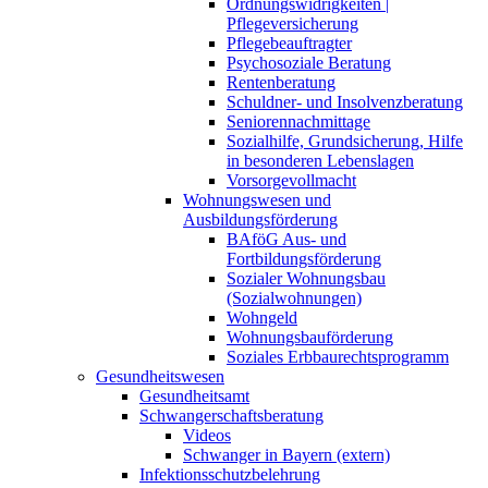
Ordnungswidrigkeiten |
Pflegeversicherung
Pflegebeauftragter
Psychosoziale Beratung
Rentenberatung
Schuldner- und Insolvenzberatung
Seniorennachmittage
Sozialhilfe, Grundsicherung, Hilfe
in besonderen Lebenslagen
Vorsorgevollmacht
Wohnungswesen und
Ausbildungsförderung
BAföG Aus- und
Fortbildungsförderung
Sozialer Wohnungsbau
(Sozialwohnungen)
Wohngeld
Wohnungsbauförderung
Soziales Erbbaurechtsprogramm
Gesundheitswesen
Gesundheitsamt
Schwangerschaftsberatung
Videos
Schwanger in Bayern (extern)
Infektionsschutzbelehrung