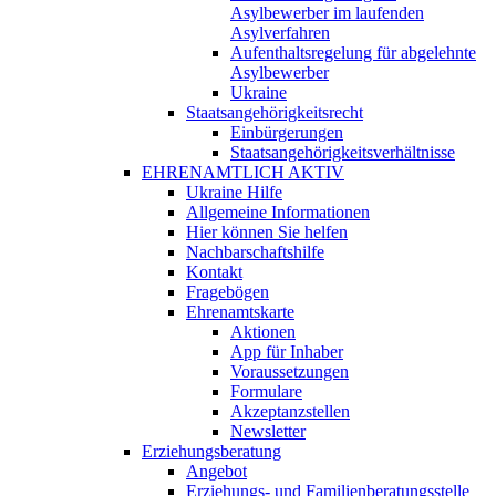
Asylbewerber im laufenden
Asylverfahren
Aufenthaltsregelung für abgelehnte
Asylbewerber
Ukraine
Staatsangehörigkeitsrecht
Einbürgerungen
Staatsangehörigkeitsverhältnisse
EHRENAMTLICH AKTIV
Ukraine Hilfe
Allgemeine Informationen
Hier können Sie helfen
Nachbarschaftshilfe
Kontakt
Fragebögen
Ehrenamtskarte
Aktionen
App für Inhaber
Voraussetzungen
Formulare
Akzeptanzstellen
Newsletter
Erziehungsberatung
Angebot
Erziehungs- und Familienberatungsstelle