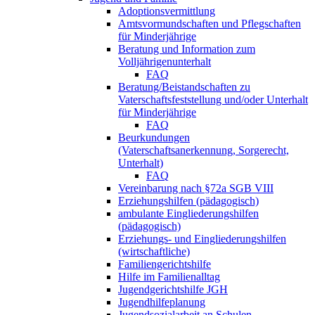
Adoptionsvermittlung
Amtsvormundschaften und Pflegschaften
für Minderjährige
Beratung und Information zum
Volljährigenunterhalt
FAQ
Beratung/Beistandschaften zu
Vaterschaftsfeststellung und/oder Unterhalt
für Minderjährige
FAQ
Beurkundungen
(Vaterschaftsanerkennung, Sorgerecht,
Unterhalt)
FAQ
Vereinbarung nach §72a SGB VIII
Erziehungshilfen (pädagogisch)
ambulante Eingliederungshilfen
(pädagogisch)
Erziehungs- und Eingliederungshilfen
(wirtschaftliche)
Familiengerichtshilfe
Hilfe im Familienalltag
Jugendgerichtshilfe JGH
Jugendhilfeplanung
Jugendsozialarbeit an Schulen