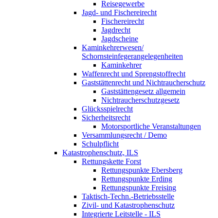
Reisegewerbe
Jagd- und Fischereirecht
Fischereirecht
Jagdrecht
Jagdscheine
Kaminkehrerwesen/
Schornsteinfegerangelegenheiten
Kaminkehrer
Waffenrecht und Sprengstoffrecht
Gaststättenrecht und Nichtraucherschutz
Gaststättengesetz allgemein
Nichtraucherschutzgesetz
Glücksspielrecht
Sicherheitsrecht
Motorsportliche Veranstaltungen
Versammlungsrecht / Demo
Schulpflicht
Katastrophenschutz, ILS
Rettungskette Forst
Rettungspunkte Ebersberg
Rettungspunkte Erding
Rettungspunkte Freising
Taktisch-Techn.-Betriebsstelle
Zivil- und Katastrophenschutz
Integrierte Leitstelle - ILS