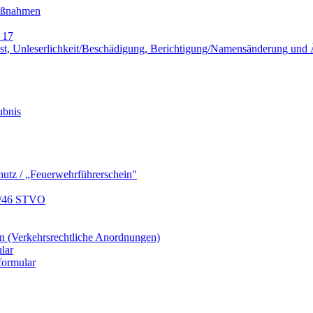
Maßnahmen
 17
lust, Unleserlichkeit/Beschädigung, Berichtigung/Namensänderung un
ubnis
hutz / „Feuerwehrführerschein"
9/46 STVO
 (Verkehrsrechtliche Anordnungen)
lar
formular