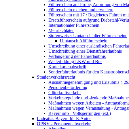
Führerschein auf Probe, Anordnung von 
Führerschein machen und erweitern
Führerschein mit 17 / Begleitetes Fahren mit
Ersatzführerschein aufgrund Diebstahl/Ver
Internationaler Führerschein
Mehrfachtäter
Stufenweiser Umtausch alter Führerscheine
Umtausch Altführerschein
Umschreibung einer ausländischen Fahrerla
Umschreibung einer Dienstfahrerlaubnis
Verlängerung der Fahrerlaubnis
Weiterbildung LKW und Bus
Karteikartenabschrift
Sonderfahrerlaubnis für den Katastrophensc
Straßenverkehrsrecht
Ausnahmegenehmigung und Erlaubnis § 2
Personenbeförderung
Güterkraftverkehr
Verkehrsregelnde und -lenkende Maßnahmen
Maßnahmen wegen Arbeiten - Antragsformu
Maßnahmen wegen Veranstaltung - Antrags
Bayerninfo - Vollsperrungen (ext.)
Ladeatlas Bayern für E-Autos
ÖPNV - Personennahverkehr
Aktuelles