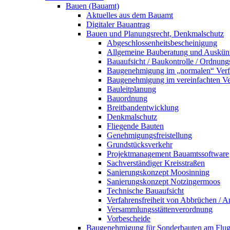
Bauen (Bauamt)
Aktuelles aus dem Bauamt
Digitaler Bauantrag
Bauen und Planungsrecht, Denkmalschutz
Abgeschlossenheitsbescheinigung
Allgemeine Bauberatung und Auskün
Bauaufsicht / Baukontrolle / Ordnung
Baugenehmigung im „normalen“ Verf
Baugenehmigung im vereinfachten Ve
Bauleitplanung
Bauordnung
Breitbandentwicklung
Denkmalschutz
Fliegende Bauten
Genehmigungsfreistellung
Grundstücksverkehr
Projektmanagement Bauamtssoftware
Sachverständiger Kreisstraßen
Sanierungskonzept Moosinning
Sanierungskonzept Notzingermoos
Technische Bauaufsicht
Verfahrensfreiheit von Abbrüchen / 
Versammlungsstättenverordnung
Vorbescheide
Baugenehmigung für Sonderbauten am Flu