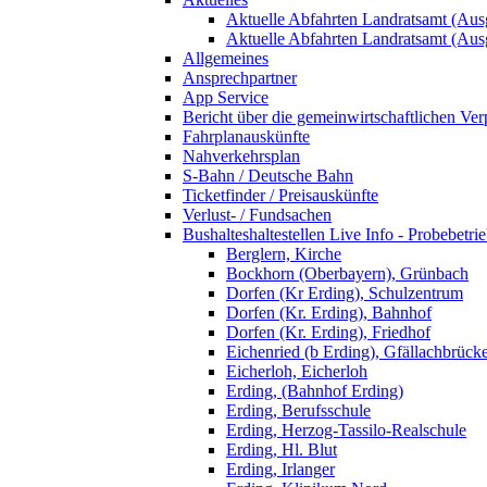
Aktuelle Abfahrten Landratsamt (Aus
Aktuelle Abfahrten Landratsamt (Aus
Allgemeines
Ansprechpartner
App Service
Bericht über die gemeinwirtschaftlichen Ver
Fahrplanauskünfte
Nahverkehrsplan
S-Bahn / Deutsche Bahn
Ticketfinder / Preisauskünfte
Verlust- / Fundsachen
Bushalteshaltestellen Live Info - Probebetri
Berglern, Kirche
Bockhorn (Oberbayern), Grünbach
Dorfen (Kr Erding), Schulzentrum
Dorfen (Kr. Erding), Bahnhof
Dorfen (Kr. Erding), Friedhof
Eichenried (b Erding), Gfällachbrück
Eicherloh, Eicherloh
Erding, (Bahnhof Erding)
Erding, Berufsschule
Erding, Herzog-Tassilo-Realschule
Erding, Hl. Blut
Erding, Irlanger