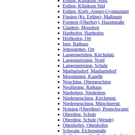
Erding, Klinikum Nord
Erding, Klinikum Süd
Erding, Korb.-Aigner-Gymnasium
Finsing (Kr. Erding), Maibaum
Forstern (Oberbay), Hauptstraße
Glaslern, Mooslern
Harthofen, Harthofen
Hörlkofen, Ort
Isen, Rathaus
Jettenstetten, Ort
Langengeisling, Kirchplatz
Langenpreising, Nord
Langenpreising, Schule
Manhartsdorf, Manhartsdorf
Moosinning, Kapelle
Neuching, Oberneuching
Neufinsing, Rathaus
Niederlern, Niederlern
Niederneuching, Kirchenstr.
Niederneuching, Münchnerstr.
Notzing (Oberding), Postschwaige
Oberding, Schule
Oberding, Schule (Wende)
Ottenhofen, Ottenhofen
Schwaig, Eichenstraße