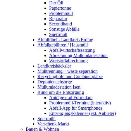
Der Öli
Papiertonne
Problemmüll
Reparatur
Secondhand
Sonstige Abfälle
Sperrmüll
Abfallfibel - Landkreis Erding
Abfallgebühren / Hausmüll
Abfallwirtschaftssatzung
Abrechnung Müllumladestation
Wertstoffabrechnung
Landkreishäcksler
Mülltrennung – waste separation
Recyclinghöfe und Containerplätze
Deponienachsorge
Müllumladestation Isen
Rund um die Entsorgung
Anträge und Formulare
Problemmüll-Termine (interaktiv)
Abfall-App für Smartphones
Entsorgungskalender (ext. Anbieter)
Sperrmüll
Verschenk Markt
Bauen & Wohnen