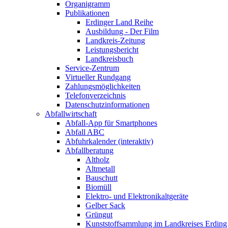
Organigramm
Publikationen
Erdinger Land Reihe
Ausbildung - Der Film
Landkreis-Zeitung
Leistungsbericht
Landkreisbuch
Service-Zentrum
Virtueller Rundgang
Zahlungsmöglichkeiten
Telefonverzeichnis
Datenschutzinformationen
Abfallwirtschaft
Abfall-App für Smartphones
Abfall ABC
Abfuhrkalender (interaktiv)
Abfallberatung
Altholz
Altmetall
Bauschutt
Biomüll
Elektro- und Elektronikaltgeräte
Gelber Sack
Grüngut
Kunststoffsammlung im Landkreises Erding