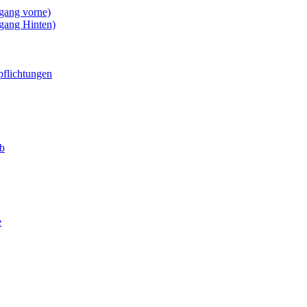
gang vorne)
gang Hinten)
pflichtungen
eb
e