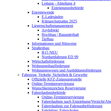
Leitung - Abteilung 4
Enteignungsbehörde
Energiewende
E-Ladesäulen
Klimaschutzatlas 2025
Liegenschaftsmanagement
Asylobjekt
Hochbau | Bauunterhalt
Tiefbau
Informationen und Hinweise
Straßenbau
B15 NEU
Nordumfahrung ED 99
Wirtschaftsförderung
Wohnungsbauförderung
Wohnungswesen und Ausbildungsförderung
Fahrzeug, Verkehr, Sicherheit & Gewerbe
Offizielle KFZ-Zulassungsstelle
Online-Terminreservierung
Wunschkennzeichen Reservierung
Fahrerlaubnisbehörde
Online-Terminreservierung
Fahrerlaubnis nach Entziehung/Verzicht/A
Fahrerlaubnis zur Fahrgastbeförderung
Fahrlehrer, Fahrschulen