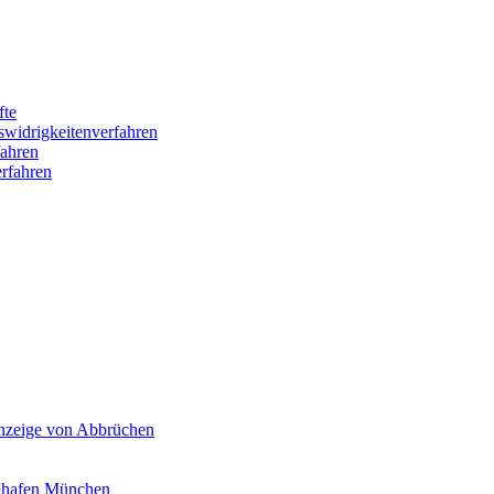
fte
swidrigkeitenverfahren
ahren
rfahren
Anzeige von Abbrüchen
ghafen München