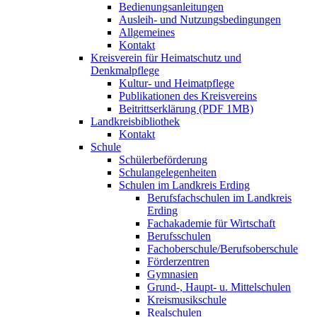
Bedienungsanleitungen
Ausleih- und Nutzungsbedingungen
Allgemeines
Kontakt
Kreisverein für Heimatschutz und
Denkmalpflege
Kultur- und Heimatpflege
Publikationen des Kreisvereins
Beitrittserklärung (PDF 1MB)
Landkreisbibliothek
Kontakt
Schule
Schülerbeförderung
Schulangelegenheiten
Schulen im Landkreis Erding
Berufsfachschulen im Landkreis
Erding
Fachakademie für Wirtschaft
Berufsschulen
Fachoberschule/Berufsoberschule
Förderzentren
Gymnasien
Grund-, Haupt- u. Mittelschulen
Kreismusikschule
Realschulen