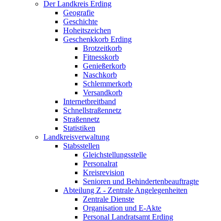
Der Landkreis Erding
Geografie
Geschichte
Hoheitszeichen
Geschenkkorb Erding
Brotzeitkorb
Fitnesskorb
Genießerkorb
Naschkorb
Schlemmerkorb
Versandkorb
Internetbreitband
Schnellstraßennetz
Straßennetz
Statistiken
Landkreisverwaltung
Stabsstellen
Gleichstellungsstelle
Personalrat
Kreisrevision
Senioren und Behindertenbeauftragte
Abteilung Z - Zentrale Angelegenheiten
Zentrale Dienste
Organisation und E-Akte
Personal Landratsamt Erding