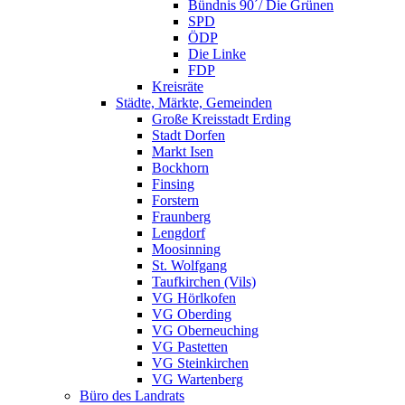
Bündnis 90´/ Die Grünen
SPD
ÖDP
Die Linke
FDP
Kreisräte
Städte, Märkte, Gemeinden
Große Kreisstadt Erding
Stadt Dorfen
Markt Isen
Bockhorn
Finsing
Forstern
Fraunberg
Lengdorf
Moosinning
St. Wolfgang
Taufkirchen (Vils)
VG Hörlkofen
VG Oberding
VG Oberneuching
VG Pastetten
VG Steinkirchen
VG Wartenberg
Büro des Landrats