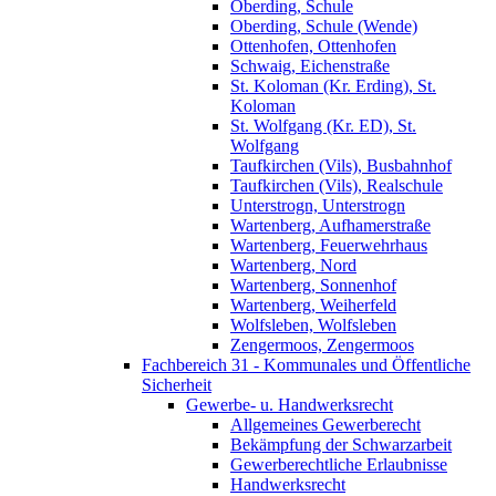
Oberding, Schule
Oberding, Schule (Wende)
Ottenhofen, Ottenhofen
Schwaig, Eichenstraße
St. Koloman (Kr. Erding), St.
Koloman
St. Wolfgang (Kr. ED), St.
Wolfgang
Taufkirchen (Vils), Busbahnhof
Taufkirchen (Vils), Realschule
Unterstrogn, Unterstrogn
Wartenberg, Aufhamerstraße
Wartenberg, Feuerwehrhaus
Wartenberg, Nord
Wartenberg, Sonnenhof
Wartenberg, Weiherfeld
Wolfsleben, Wolfsleben
Zengermoos, Zengermoos
Fachbereich 31 - Kommunales und Öffentliche
Sicherheit
Gewerbe- u. Handwerksrecht
Allgemeines Gewerberecht
Bekämpfung der Schwarzarbeit
Gewerberechtliche Erlaubnisse
Handwerksrecht