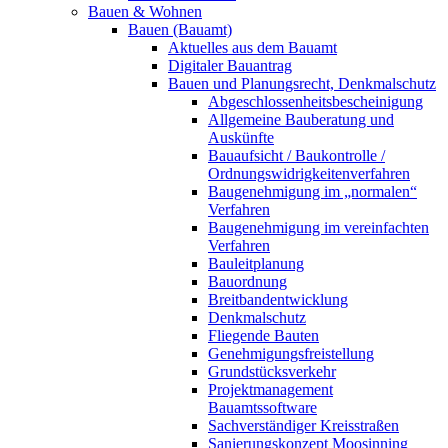
Bauen & Wohnen
Bauen (Bauamt)
Aktuelles aus dem Bauamt
Digitaler Bauantrag
Bauen und Planungsrecht, Denkmalschutz
Abgeschlossenheitsbescheinigung
Allgemeine Bauberatung und
Auskünfte
Bauaufsicht / Baukontrolle /
Ordnungswidrigkeitenverfahren
Baugenehmigung im „normalen“
Verfahren
Baugenehmigung im vereinfachten
Verfahren
Bauleitplanung
Bauordnung
Breitbandentwicklung
Denkmalschutz
Fliegende Bauten
Genehmigungsfreistellung
Grundstücksverkehr
Projektmanagement
Bauamtssoftware
Sachverständiger Kreisstraßen
Sanierungskonzept Moosinning