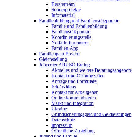
Beraterteam
Sonderprojekte
Infomaterial
Familienbildung und Familienstützpunkte
Familie und Familienbildung
Familienstützpunkte
Koordinierungsstelle
Notfallrufnummern
Familien-App
Familienpakt Bayern
Gleichstellung
Jobcenter ARUSO Erding
Aktuelles und weitere Beratungsangebote
Kontakt und Öffnungzeiten
Anträge und Formulare
Erklärvideos
Kontakt für Arbeitgeber
Online-kommunizieren
Markt und Integration
Ukraine
Grundsicherungsgeld und Geldleistungen
Datenschutz
Impressum
Öffentliche Zustellung
Jugend und Familie