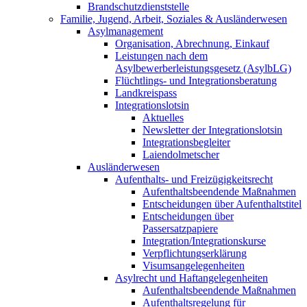
Brandschutzdienststelle
Familie, Jugend, Arbeit, Soziales & Ausländerwesen
Asylmanagement
Organisation, Abrechnung, Einkauf
Leistungen nach dem
Asylbewerberleistungsgesetz (AsylbLG)
Flüchtlings- und Integrationsberatung
Landkreispass
Integrationslotsin
Aktuelles
Newsletter der Integrationslotsin
Integrationsbegleiter
Laiendolmetscher
Ausländerwesen
Aufenthalts- und Freizügigkeitsrecht
Aufenthaltsbeendende Maßnahmen
Entscheidungen über Aufenthaltstitel
Entscheidungen über
Passersatzpapiere
Integration/Integrationskurse
Verpflichtungserklärung
Visumsangelegenheiten
Asylrecht und Haftangelegenheiten
Aufenthaltsbeendende Maßnahmen
Aufenthaltsregelung für