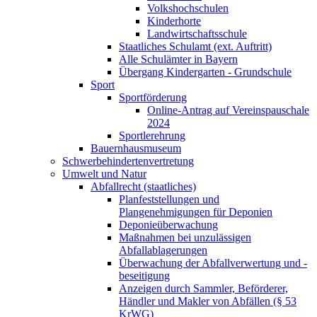
Volkshochschulen
Kinderhorte
Landwirtschaftsschule
Staatliches Schulamt (ext. Auftritt)
Alle Schulämter in Bayern
Übergang Kindergarten - Grundschule
Sport
Sportförderung
Online-Antrag auf Vereinspauschale
2024
Sportlerehrung
Bauernhausmuseum
Schwerbehindertenvertretung
Umwelt und Natur
Abfallrecht (staatliches)
Planfeststellungen und
Plangenehmigungen für Deponien
Deponieüberwachung
Maßnahmen bei unzulässigen
Abfallablagerungen
Überwachung der Abfallverwertung und -
beseitigung
Anzeigen durch Sammler, Beförderer,
Händler und Makler von Abfällen (§ 53
KrWG)