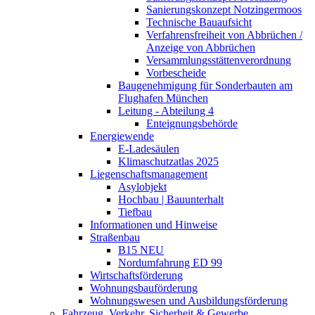
Sanierungskonzept Notzingermoos
Technische Bauaufsicht
Verfahrensfreiheit von Abbrüchen /
Anzeige von Abbrüchen
Versammlungsstättenverordnung
Vorbescheide
Baugenehmigung für Sonderbauten am
Flughafen München
Leitung - Abteilung 4
Enteignungsbehörde
Energiewende
E-Ladesäulen
Klimaschutzatlas 2025
Liegenschaftsmanagement
Asylobjekt
Hochbau | Bauunterhalt
Tiefbau
Informationen und Hinweise
Straßenbau
B15 NEU
Nordumfahrung ED 99
Wirtschaftsförderung
Wohnungsbauförderung
Wohnungswesen und Ausbildungsförderung
Fahrzeug, Verkehr, Sicherheit & Gewerbe