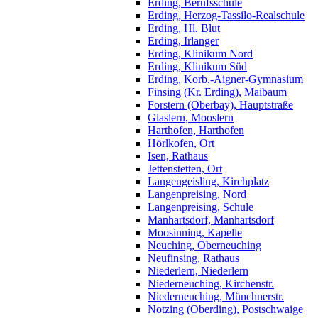
Erding, Berufsschule
Erding, Herzog-Tassilo-Realschule
Erding, Hl. Blut
Erding, Irlanger
Erding, Klinikum Nord
Erding, Klinikum Süd
Erding, Korb.-Aigner-Gymnasium
Finsing (Kr. Erding), Maibaum
Forstern (Oberbay), Hauptstraße
Glaslern, Mooslern
Harthofen, Harthofen
Hörlkofen, Ort
Isen, Rathaus
Jettenstetten, Ort
Langengeisling, Kirchplatz
Langenpreising, Nord
Langenpreising, Schule
Manhartsdorf, Manhartsdorf
Moosinning, Kapelle
Neuching, Oberneuching
Neufinsing, Rathaus
Niederlern, Niederlern
Niederneuching, Kirchenstr.
Niederneuching, Münchnerstr.
Notzing (Oberding), Postschwaige