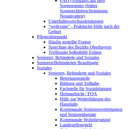
FAQ (Auskunft aus dem
Sorgeregister (früher
Sorgerechtsbescheinigung,
Negativattest)
Unterhaltsvorschussleistungen
"wellcome" - Praktische Hilfe nach der
Geburt
Pflegestützpunkt
Häufig gestellte Fragen
Sprechtag des Bezirks Oberbayern
Treffpunkt Selbsthilfe Erding
Senioren, Behinderte und Soziales
Senioren/Behinderten Beauftragte
Soziales
Senioren, Behinderte und Soziales
Betreuungsstelle
Bildung und Teilhabe
Fachstelle für Sozialplanung
Heimaufsicht / FQA
Hilfe zur Weiterführung des
Haushalts
Kommunale Seniorenvertretungen
und Seniorenbeiräte
Kommunale Wohnberatung
Landespflegegeld