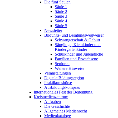
Die fünf Säulen
Säule 1
Säule 2
Säule 3
Säule 4
Säule 5
Newsletter
Bildungs- und Beratungswegweiser
Schwangerschaft & Geburt
Säuglinge, Kleinkinder und
Kindergartenkinder
Schulkinder und Jugendliche
Familien und Erwachsene
Senioren
Weitere Hinweise
Veranstaltungen
Digitale Bildungsregion
Praktikumsbörse
Ausbildungskompass
Internationales Fest der Begegnung
Kreismedienzentrum
Aufgaben
Die Geschichte
Allgemeines Medienrecht
Medienkataloge