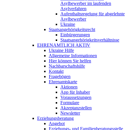
Asylbewerber im laufenden
Asylverfahren
Aufenthaltsregelung für abgelehnte
Asylbewerber
Ukraine
Staatsangehörigkeitsrecht
Einbürgerungen
Staatsangehörigkeitsverhältnisse
EHRENAMTLICH AKTIV
Ukraine Hilfe
Allgemeine Informationen
Hier können Sie helfen
Nachbarschaftshilfe
Kontakt
Fragebögen
Ehrenamtskarte
Aktionen
App für Inhaber
Voraussetzungen
Formulare
Akzeptanzstellen
Newsletter
Erziehungsberatung
Angebot
Erziehungs- und Familienberatungsstelle