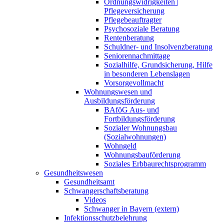
Ordnungswidrigkeiten |
Pflegeversicherung
Pflegebeauftragter
Psychosoziale Beratung
Rentenberatung
Schuldner- und Insolvenzberatung
Seniorennachmittage
Sozialhilfe, Grundsicherung, Hilfe
in besonderen Lebenslagen
Vorsorgevollmacht
Wohnungswesen und
Ausbildungsförderung
BAföG Aus- und
Fortbildungsförderung
Sozialer Wohnungsbau
(Sozialwohnungen)
Wohngeld
Wohnungsbauförderung
Soziales Erbbaurechtsprogramm
Gesundheitswesen
Gesundheitsamt
Schwangerschaftsberatung
Videos
Schwanger in Bayern (extern)
Infektionsschutzbelehrung