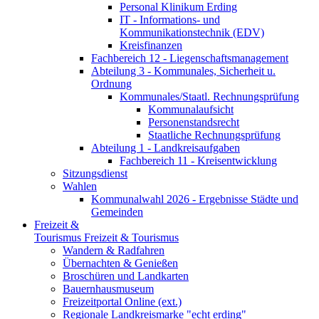
Personal Klinikum Erding
IT - Informations- und
Kommunikationstechnik (EDV)
Kreisfinanzen
Fachbereich 12 - Liegenschaftsmanagement
Abteilung 3 - Kommunales, Sicherheit u.
Ordnung
Kommunales/Staatl. Rechnungsprüfung
Kommunalaufsicht
Personenstandsrecht
Staatliche Rechnungsprüfung
Abteilung 1 - Landkreisaufgaben
Fachbereich 11 - Kreisentwicklung
Sitzungsdienst
Wahlen
Kommunalwahl 2026 - Ergebnisse Städte und
Gemeinden
Freizeit &
Tourismus
Freizeit & Tourismus
Wandern & Radfahren
Übernachten & Genießen
Broschüren und Landkarten
Bauernhausmuseum
Freizeitportal Online (ext.)
Regionale Landkreismarke "echt erding"