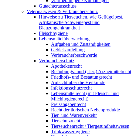
Wärmepumpen / Kühlanlagen
Gutachterausschuss
Veterinärwesen & Verbraucherschutz
Hinweise zu Tierseuchen, wie Geflügelpest,
Afrikanische Schweinepest und
Blauzungenkrankheit
Fleischhygiene
Lebensmittelüberwachung
Aufgaben und Zuständigkeiten
Gebietsaufteilung
Verbraucherbeschwerde
Verbraucherschutz
Apothekenrecht
Betäubungs- und (Tier-) Arzneimittelrecht
Friedhofs- und Bestattungsrecht
Aufsicht über die Heilkunde
Infektionsschutzrecht
Lebensmittelrecht (mit Fleisch- und
Milchhygienerecht)
Preisangabenrecht
Recht der tierischen Nebenprodukte
Tier- und Warenverkehr
Tierschutzrecht
Tierseuchenrecht / Tiergesundheitswesen
Trinkwasserhygiene