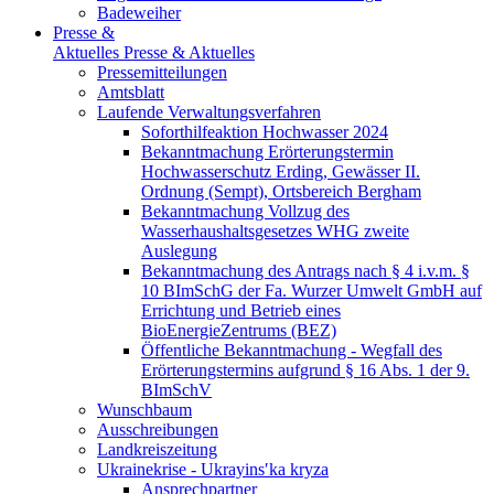
Badeweiher
Presse &
Aktuelles
Presse & Aktuelles
Pressemitteilungen
Amtsblatt
Laufende Verwaltungsverfahren
Soforthilfeaktion Hochwasser 2024
Bekanntmachung Erörterungstermin
Hochwasserschutz Erding, Gewässer II.
Ordnung (Sempt), Ortsbereich Bergham
Bekanntmachung Vollzug des
Wasserhaushaltsgesetzes WHG zweite
Auslegung
Bekanntmachung des Antrags nach § 4 i.v.m. §
10 BImSchG der Fa. Wurzer Umwelt GmbH auf
Errichtung und Betrieb eines
BioEnergieZentrums (BEZ)
Öffentliche Bekanntmachung - Wegfall des
Erörterungstermins aufgrund § 16 Abs. 1 der 9.
BImSchV
Wunschbaum
Ausschreibungen
Landkreiszeitung
Ukrainekrise - Ukrayinsʹka kryza
Ansprechpartner