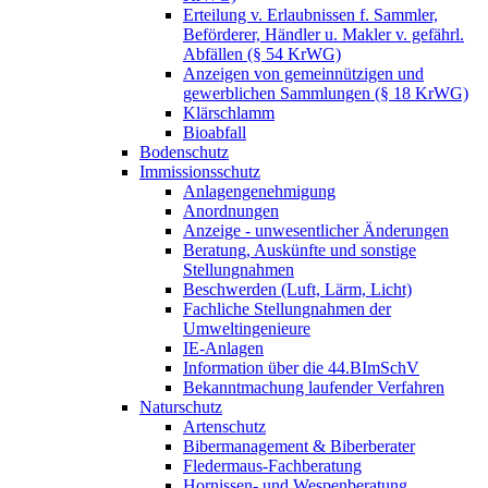
Erteilung v. Erlaubnissen f. Sammler,
Beförderer, Händler u. Makler v. gefährl.
Abfällen (§ 54 KrWG)
Anzeigen von gemeinnützigen und
gewerblichen Sammlungen (§ 18 KrWG)
Klärschlamm
Bioabfall
Bodenschutz
Immissionsschutz
Anlagengenehmigung
Anordnungen
Anzeige - unwesentlicher Änderungen
Beratung, Auskünfte und sonstige
Stellungnahmen
Beschwerden (Luft, Lärm, Licht)
Fachliche Stellungnahmen der
Umweltingenieure
IE-Anlagen
Information über die 44.BImSchV
Bekanntmachung laufender Verfahren
Naturschutz
Artenschutz
Bibermanagement & Biberberater
Fledermaus-Fachberatung
Hornissen- und Wespenberatung