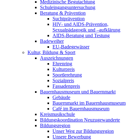
Medizinische Begutachtung
Schuleingangsuntersuchung
Beratung & Prävention
Suchtprävention
HIV- und AIDS-Prävention,
Sexualpädagogik und –aufklärung
AIDS-Beratung und Testung
Badeweiher
EU-Badegewässer
Kultur, Bildung & Sport
Auszeichnungen
Ehrenring
Kulturpreis
Sportlerehrung
Sozialpreis
Fassadenpreis
Bauernhausmuseum und Bauernmarkt
Gebäude
Bauernmarkt im Bauernhausmuseum
Café im Bauernhausmuseum
Kreismusikschule
Bildungskoordination Neuzugewanderte
Bildungsregion
Unser Weg zur Bildungsregion
Unsere Bewerbung