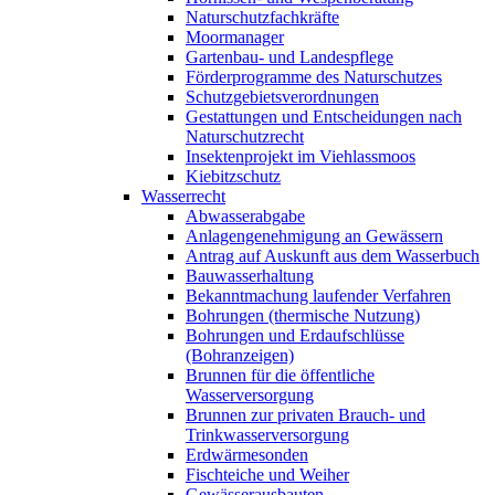
Naturschutzfachkräfte
Moormanager
Gartenbau- und Landespflege
Förderprogramme des Naturschutzes
Schutzgebietsverordnungen
Gestattungen und Entscheidungen nach
Naturschutzrecht
Insektenprojekt im Viehlassmoos
Kiebitzschutz
Wasserrecht
Abwasserabgabe
Anlagengenehmigung an Gewässern
Antrag auf Auskunft aus dem Wasserbuch
Bauwasserhaltung
Bekanntmachung laufender Verfahren
Bohrungen (thermische Nutzung)
Bohrungen und Erdaufschlüsse
(Bohranzeigen)
Brunnen für die öffentliche
Wasserversorgung
Brunnen zur privaten Brauch- und
Trinkwasserversorgung
Erdwärmesonden
Fischteiche und Weiher
Gewässerausbauten