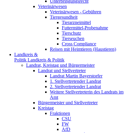
Unterbringungsrecht
Veterinärwesen
Veterinärwesen - Gebühren
Tiergesundheit
Tierarzneimittel
Futtermittel-Probenahme
Tierschutz
Tierseuchen
Cross Compliance
Reisen mit Heimtieren (Haustieren)
Landkreis &
Politik
Landkreis & Politik
Landrat, Kreistag und Bürgermeister
Landrat und Stellvertreter
Landrat Martin Bayerstorfer
1. Stellvertretender Landrat
2. Stellvertretender Landrat
Weitere Stellvertreterin des Landrats im
Amt
Bürgermeister und Stellvertreter
Kreistag
Fraktionen
CSU
FW
AfD