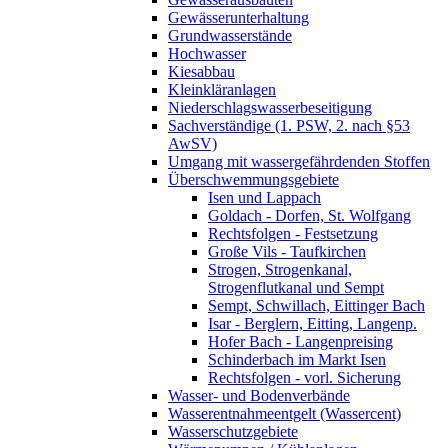
Gewässerunterhaltung
Grundwasserstände
Hochwasser
Kiesabbau
Kleinkläranlagen
Niederschlagswasserbeseitigung
Sachverständige (1. PSW, 2. nach §53
AwSV)
Umgang mit wassergefährdenden Stoffen
Überschwemmungsgebiete
Isen und Lappach
Goldach - Dorfen, St. Wolfgang
Rechtsfolgen - Festsetzung
Große Vils - Taufkirchen
Strogen, Strogenkanal,
Strogenflutkanal und Sempt
Sempt, Schwillach, Eittinger Bach
Isar - Berglern, Eitting, Langenp.
Hofer Bach - Langenpreising
Schinderbach im Markt Isen
Rechtsfolgen - vorl. Sicherung
Wasser- und Bodenverbände
Wasserentnahmeentgelt (Wassercent)
Wasserschutzgebiete