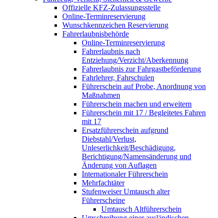
Offizielle KFZ-Zulassungsstelle
Online-Terminreservierung
Wunschkennzeichen Reservierung
Fahrerlaubnisbehörde
Online-Terminreservierung
Fahrerlaubnis nach
Entziehung/Verzicht/Aberkennung
Fahrerlaubnis zur Fahrgastbeförderung
Fahrlehrer, Fahrschulen
Führerschein auf Probe, Anordnung von
Maßnahmen
Führerschein machen und erweitern
Führerschein mit 17 / Begleitetes Fahren
mit 17
Ersatzführerschein aufgrund
Diebstahl/Verlust,
Unleserlichkeit/Beschädigung,
Berichtigung/Namensänderung und
Änderung von Auflagen
Internationaler Führerschein
Mehrfachtäter
Stufenweiser Umtausch alter
Führerscheine
Umtausch Altführerschein
Umschreibung einer ausländischen