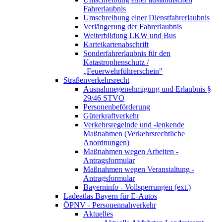
Fahrerlaubnis
Umschreibung einer Dienstfahrerlaubnis
Verlängerung der Fahrerlaubnis
Weiterbildung LKW und Bus
Karteikartenabschrift
Sonderfahrerlaubnis für den
Katastrophenschutz /
„Feuerwehrführerschein"
Straßenverkehrsrecht
Ausnahmegenehmigung und Erlaubnis §
29/46 STVO
Personenbeförderung
Güterkraftverkehr
Verkehrsregelnde und -lenkende
Maßnahmen (Verkehrsrechtliche
Anordnungen)
Maßnahmen wegen Arbeiten -
Antragsformular
Maßnahmen wegen Veranstaltung -
Antragsformular
Bayerninfo - Vollsperrungen (ext.)
Ladeatlas Bayern für E-Autos
ÖPNV - Personennahverkehr
Aktuelles