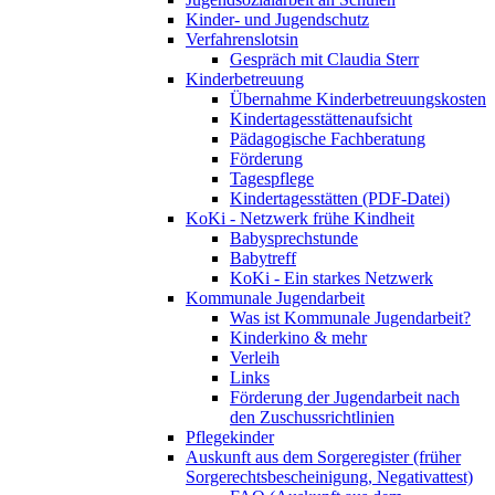
Kinder- und Jugendschutz
Verfahrenslotsin
Gespräch mit Claudia Sterr
Kinderbetreuung
Übernahme Kinderbetreuungskosten
Kindertagesstättenaufsicht
Pädagogische Fachberatung
Förderung
Tagespflege
Kindertagesstätten (PDF-Datei)
KoKi - Netzwerk frühe Kindheit
Babysprechstunde
Babytreff
KoKi - Ein starkes Netzwerk
Kommunale Jugendarbeit
Was ist Kommunale Jugendarbeit?
Kinderkino & mehr
Verleih
Links
Förderung der Jugendarbeit nach
den Zuschussrichtlinien
Pflegekinder
Auskunft aus dem Sorgeregister (früher
Sorgerechtsbescheinigung, Negativattest)