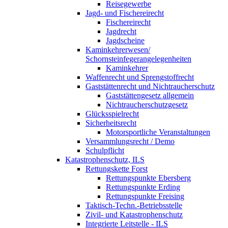
Reisegewerbe
Jagd- und Fischereirecht
Fischereirecht
Jagdrecht
Jagdscheine
Kaminkehrerwesen/
Schornsteinfegerangelegenheiten
Kaminkehrer
Waffenrecht und Sprengstoffrecht
Gaststättenrecht und Nichtraucherschutz
Gaststättengesetz allgemein
Nichtraucherschutzgesetz
Glücksspielrecht
Sicherheitsrecht
Motorsportliche Veranstaltungen
Versammlungsrecht / Demo
Schulpflicht
Katastrophenschutz, ILS
Rettungskette Forst
Rettungspunkte Ebersberg
Rettungspunkte Erding
Rettungspunkte Freising
Taktisch-Techn.-Betriebsstelle
Zivil- und Katastrophenschutz
Integrierte Leitstelle - ILS