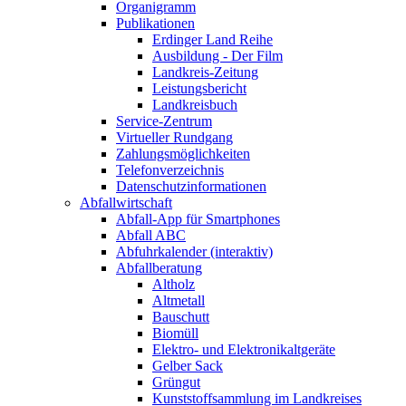
Organigramm
Publikationen
Erdinger Land Reihe
Ausbildung - Der Film
Landkreis-Zeitung
Leistungsbericht
Landkreisbuch
Service-Zentrum
Virtueller Rundgang
Zahlungsmöglichkeiten
Telefonverzeichnis
Datenschutzinformationen
Abfallwirtschaft
Abfall-App für Smartphones
Abfall ABC
Abfuhrkalender (interaktiv)
Abfallberatung
Altholz
Altmetall
Bauschutt
Biomüll
Elektro- und Elektronikaltgeräte
Gelber Sack
Grüngut
Kunststoffsammlung im Landkreises