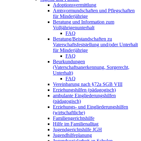
Adoptionsvermittlung
Amtsvormundschaften und Pflegschaften
für Minderjährige
Beratung und Information zum
Volljährigenunterhalt
FAQ
Beratung/Beistandschaften zu
Vaterschaftsfeststellung und/oder Unterhalt
für Minderjährige
FAQ
Beurkundungen
(Vaterschaftsanerkennung, Sorgerecht,
Unterhalt)
FAQ
Vereinbarung nach §72a SGB VIII
Erziehungshilfen (pädagogisch)
ambulante Eingliederungshilfen
(pädagogisch)
Erziehungs- und Eingliederungshilfen
(wirtschaftliche)
Familiengerichtshilfe
Hilfe im Familienalltag
Jugendgerichtshilfe JGH
Jugendhilfeplanung
Jugendsozialarbeit an Schulen