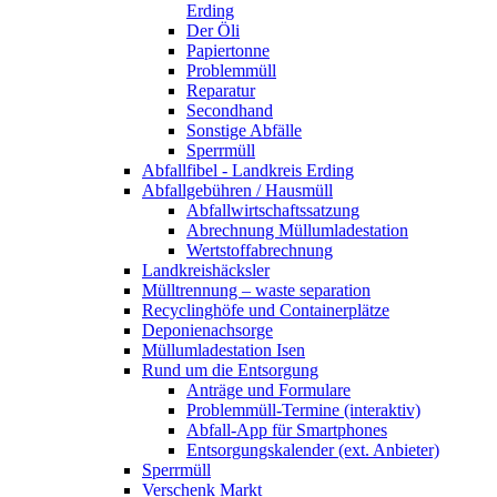
Erding
Der Öli
Papiertonne
Problemmüll
Reparatur
Secondhand
Sonstige Abfälle
Sperrmüll
Abfallfibel - Landkreis Erding
Abfallgebühren / Hausmüll
Abfallwirtschaftssatzung
Abrechnung Müllumladestation
Wertstoffabrechnung
Landkreishäcksler
Mülltrennung – waste separation
Recyclinghöfe und Containerplätze
Deponienachsorge
Müllumladestation Isen
Rund um die Entsorgung
Anträge und Formulare
Problemmüll-Termine (interaktiv)
Abfall-App für Smartphones
Entsorgungskalender (ext. Anbieter)
Sperrmüll
Verschenk Markt