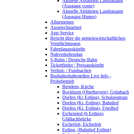
Aktuelle Abfahrten Landratsamt
(Ausgang vorne)
Aktuelle Abfahrten Landratsamt
(Ausgang Hinten)
Allgemeines
Ansprechpartner
App Service
Bericht über die gemeinwirtschaftlichen
Verpflichtungen
Fahrplanauskünfte
Nahverkehrsplan
S-Bahn / Deutsche Bahn
Ticketfinder / Preisauskünfte
Verlust- / Fundsachen
Bushalteshaltestellen Live Info -
Probebetrieb
Berglern, Kirche
Bockhorn (Oberbayern), Grünbach
Dorfen (Kr Erding), Schulzentrum
Dorfen (Kr. Erding), Bahnhof
Dorfen (Kr. Erding), Friedhof
Eichenried (b Erding),
Gfällachbrücke
Eicherloh, Eicherloh
Erding, (Bahnhof Erding)