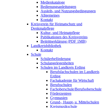
Medienkataloge
Bedienungsanleitungen
Ausleih- und Nutzungsbedingungen
Allgemeines
Kontakt
Kreisverein für Heimatschutz und
Denkmalpflege
Kultur- und Heimatpflege
Publikationen des Kreisvereins
Beitrittserklärung (PDF 1MB)
Landkreisbibliothek
Kontakt
Schule
Schülerbeförderung
Schulangelegenheiten
Schulen im Landkreis Erding
Berufsfachschulen im Landkreis
Erding
Fachakademie für Wirtschaft
Berufsschulen
Fachoberschule/Berufsoberschule
Förderzentren
Gymnasien
Grund-, Haupt- u. Mittelschulen
Kreismusikschule