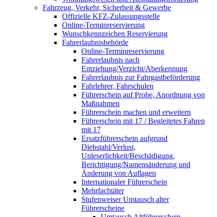
Fahrzeug, Verkehr, Sicherheit & Gewerbe
Offizielle KFZ-Zulassungsstelle
Online-Terminreservierung
Wunschkennzeichen Reservierung
Fahrerlaubnisbehörde
Online-Terminreservierung
Fahrerlaubnis nach
Entziehung/Verzicht/Aberkennung
Fahrerlaubnis zur Fahrgastbeförderung
Fahrlehrer, Fahrschulen
Führerschein auf Probe, Anordnung von
Maßnahmen
Führerschein machen und erweitern
Führerschein mit 17 / Begleitetes Fahren
mit 17
Ersatzführerschein aufgrund
Diebstahl/Verlust,
Unleserlichkeit/Beschädigung,
Berichtigung/Namensänderung und
Änderung von Auflagen
Internationaler Führerschein
Mehrfachtäter
Stufenweiser Umtausch alter
Führerscheine
Umtausch Altführerschein