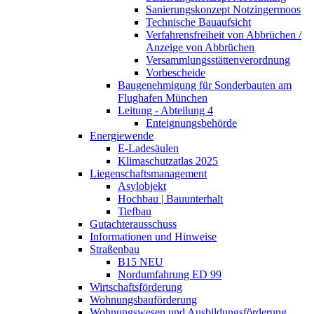
Sanierungskonzept Notzingermoos
Technische Bauaufsicht
Verfahrensfreiheit von Abbrüchen /
Anzeige von Abbrüchen
Versammlungsstättenverordnung
Vorbescheide
Baugenehmigung für Sonderbauten am
Flughafen München
Leitung - Abteilung 4
Enteignungsbehörde
Energiewende
E-Ladesäulen
Klimaschutzatlas 2025
Liegenschaftsmanagement
Asylobjekt
Hochbau | Bauunterhalt
Tiefbau
Gutachterausschuss
Informationen und Hinweise
Straßenbau
B15 NEU
Nordumfahrung ED 99
Wirtschaftsförderung
Wohnungsbauförderung
Wohnungswesen und Ausbildungsförderung