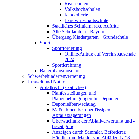
Realschulen
Volkshochschulen
Kinderhorte
Landwirtschaftsschule
Staatliches Schulamt (ext. Auftritt)
Alle Schulämter in Bayern
Übergang Kindergarten - Grundschule
Sport
Sportförderung
Online-Antrag auf Vereinspauschale
2024
Sportlerehrung
Bauernhausmuseum
Schwerbehindertenvertretung
Umwelt und Natur
Abfallrecht (staatliches)
Planfeststellungen und
Plangenehmigungen für Deponien
Deponieüberwachung
Maßnahmen bei unzulässigen
Abfallablagerungen
Überwachung der Abfallverwertung und -
beseitigung
Anzeigen durch Sammler, Beförderer,
Händler und Makler von Abfällen (§ 53