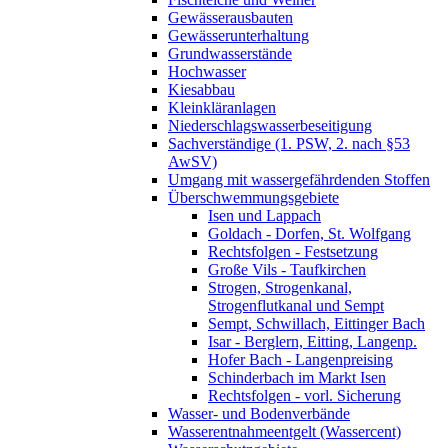
Gewässerausbauten
Gewässerunterhaltung
Grundwasserstände
Hochwasser
Kiesabbau
Kleinkläranlagen
Niederschlagswasserbeseitigung
Sachverständige (1. PSW, 2. nach §53
AwSV)
Umgang mit wassergefährdenden Stoffen
Überschwemmungsgebiete
Isen und Lappach
Goldach - Dorfen, St. Wolfgang
Rechtsfolgen - Festsetzung
Große Vils - Taufkirchen
Strogen, Strogenkanal,
Strogenflutkanal und Sempt
Sempt, Schwillach, Eittinger Bach
Isar - Berglern, Eitting, Langenp.
Hofer Bach - Langenpreising
Schinderbach im Markt Isen
Rechtsfolgen - vorl. Sicherung
Wasser- und Bodenverbände
Wasserentnahmeentgelt (Wassercent)