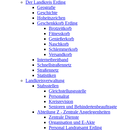
Der Landkreis Erding
Geografie
Geschichte
Hoheitszeichen
Geschenkkorb Erding
Brotzeitkorb
Fitnesskorb
Genießerkorb
Naschkorb
Schlemmerkorb
Versandkorb
Internetbreitband
Schnellstraßennetz
Straßennetz
Statistiken
Landkreisverwaltung
Stabsstellen
Gleichstellungsstelle
Personalrat
Kreisrevision
Senioren und Behindertenbeauftragte
Abteilung Z - Zentrale Angelegenheiten
Zentrale Dienste
Organisation und E-Akte
Personal Landratsamt Erding