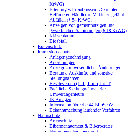
KrWG)
Erteilung v. Erlaubnissen f. Sammler,
Beförderer, Händler u. Makler v. gefährl.
Abfällen (§ 54 KrWG)
Anzeigen von gemeinnützigen und
gewerblichen Sammlungen (§ 18 KrWG)
Klärschlamm
Bioabfall
Bodenschutz
Immissionsschutz
Anlagengenehmigung
Anordnungen
Anzeige - unwesentlicher Änderungen
Beratung, Auskünfte und sonstige
Stellungnahmen
Beschwerden (Luft, Lärm, Licht)
Fachliche Stellungnahmen der
Umweltingenieure
IE-Anlagen
Information über die 44.BImSchV
Bekanntmachung laufender Verfahren
Naturschutz
Artenschutz
Bibermanagement & Biberberater
Fledermaus-Fachberatung