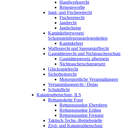
Handwerksrecht
Reisegewerbe
Jagd- und Fischereirecht
Fischereirecht
Jagdrecht
Jagdscheine
Kaminkehrerwesen/
Schornsteinfegerangelegenheiten
Kaminkehrer
Waffenrecht und Sprengstoffrecht
Gaststättenrecht und Nichtraucherschutz
Gaststättengesetz allgemein
Nichtraucherschutzgesetz
Glücksspielrecht
Sicherheitsrecht
Motorsportliche Veranstaltungen
Versammlungsrecht / Demo
Schulpflicht
Katastrophenschutz, ILS
Rettungskette Forst
Rettungspunkte Ebersberg
Rettungspunkte Erding
Rettungspunkte Freising
Taktisch-Techn.-Betriebsstelle
Zivil- und Katastrophenschutz