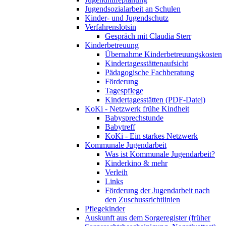
Jugendsozialarbeit an Schulen
Kinder- und Jugendschutz
Verfahrenslotsin
Gespräch mit Claudia Sterr
Kinderbetreuung
Übernahme Kinderbetreuungskosten
Kindertagesstättenaufsicht
Pädagogische Fachberatung
Förderung
Tagespflege
Kindertagesstätten (PDF-Datei)
KoKi - Netzwerk frühe Kindheit
Babysprechstunde
Babytreff
KoKi - Ein starkes Netzwerk
Kommunale Jugendarbeit
Was ist Kommunale Jugendarbeit?
Kinderkino & mehr
Verleih
Links
Förderung der Jugendarbeit nach
den Zuschussrichtlinien
Pflegekinder
Auskunft aus dem Sorgeregister (früher