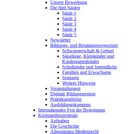
Unsere Bewerbung
Die fünf Säulen
Säule 1
Säule 2
Säule 3
Säule 4
Säule 5
Newsletter
Bildungs- und Beratungswegweiser
Schwangerschaft & Geburt
Säuglinge, Kleinkinder und
Kindergartenkinder
Schulkinder und Jugendliche
Familien und Erwachsene
Senioren
Weitere Hinweise
Veranstaltungen
Digitale Bildungsregion
Praktikumsbörse
Ausbildungskompass
Internationales Fest der Begegnung
Kreismedienzentrum
Aufgaben
Die Geschichte
Allgemeines Medienrecht