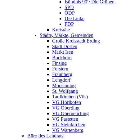
Bündnis 90´/ Die Grünen
SPD
ÖDP
Die Linke
FDP
Kreisräte
Städte, Märkte, Gemeinden
Große Kreisstadt Erding
Stadt Dorfen
Markt Isen
Bockhorn
Finsing
Forstern
Fraunberg
Lengdorf
Moosinning
St. Wolfgang
Taufkirchen (Vils)
VG Hörlkofen
VG Oberding
VG Oberneuching
VG Pastetten
VG Steinkirchen
VG Wartenberg
Büro des Landrats