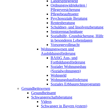
Landespflegegeld
Ordnungswidrigkeiten |
Pflegeversicherung
Pflegebeauftragter
Psychosoziale Beratung
Rentenberatung
Schuldner- und Insolvenzberatung
Seniorennachmittage
Sozialhilfe, Grundsicherung, Hilfe
in besonderen Lebenslagen
Vorsorgevollmacht
Wohnungswesen und
Ausbildungsförderung
BAföG Aus- und
Fortbildungsförderung
Sozialer Wohnungsbau
(Sozialwohnungen)
Wohngeld
Wohnungsbauförderung
Soziales Erbbaurechtsprogramm
Gesundheitswesen
Gesundheitsamt
Schwangerschaftsberatung
Videos
Schwanger in Bayern (extern)