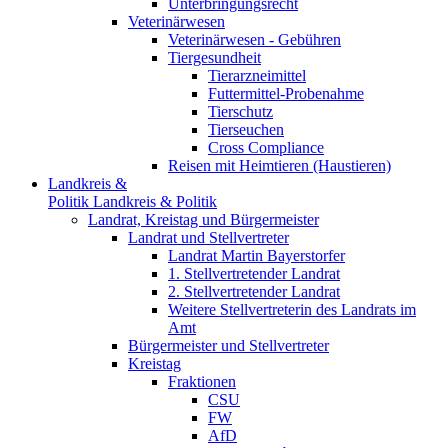
Unterbringungsrecht
Veterinärwesen
Veterinärwesen - Gebühren
Tiergesundheit
Tierarzneimittel
Futtermittel-Probenahme
Tierschutz
Tierseuchen
Cross Compliance
Reisen mit Heimtieren (Haustieren)
Landkreis &
Politik
Landkreis & Politik
Landrat, Kreistag und Bürgermeister
Landrat und Stellvertreter
Landrat Martin Bayerstorfer
1. Stellvertretender Landrat
2. Stellvertretender Landrat
Weitere Stellvertreterin des Landrats im
Amt
Bürgermeister und Stellvertreter
Kreistag
Fraktionen
CSU
FW
AfD