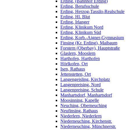
Erding, (Bahnhof Erding)
Erding, Berufsschule
Erding, Herzog-Tassilo-Realschule
Erding, Hl. Blut
Erding, Irlanger
Erding, Klinikum Nord
Erding, Klinikum Süd
Erding, Korb.-Aigner-Gymnasium
Finsing (Kr. Erding), Maibaum
Forstern (Oberbay), Hauptstraße
Glaslern, Mooslern
Harthofen, Harthofen
Hörlkofen, Ort
Isen, Rathaus
Jettenstetten, Ort
Langengeisling, Kirchplatz
Langenpreising, Nord
Langenpreising, Schule
Manhartsdorf, Manhartsdorf
Moosinning, Kapelle
Neuching, Oberneuching
Neufinsing, Rathaus
Niederlern, Niederlern
Niederneuching, Kirchenstr.
Niederneuching, Münchnerstr.