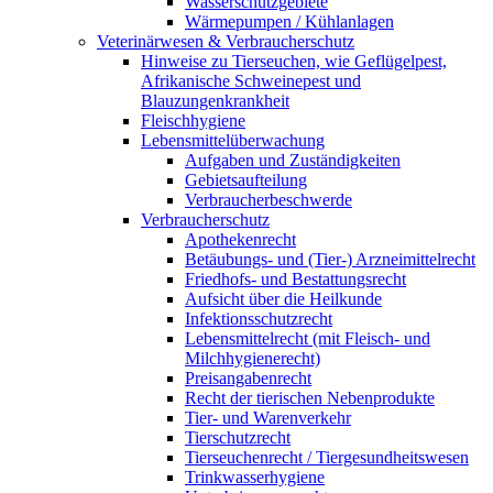
Wasserschutzgebiete
Wärmepumpen / Kühlanlagen
Veterinärwesen & Verbraucherschutz
Hinweise zu Tierseuchen, wie Geflügelpest,
Afrikanische Schweinepest und
Blauzungenkrankheit
Fleischhygiene
Lebensmittelüberwachung
Aufgaben und Zuständigkeiten
Gebietsaufteilung
Verbraucherbeschwerde
Verbraucherschutz
Apothekenrecht
Betäubungs- und (Tier-) Arzneimittelrecht
Friedhofs- und Bestattungsrecht
Aufsicht über die Heilkunde
Infektionsschutzrecht
Lebensmittelrecht (mit Fleisch- und
Milchhygienerecht)
Preisangabenrecht
Recht der tierischen Nebenprodukte
Tier- und Warenverkehr
Tierschutzrecht
Tierseuchenrecht / Tiergesundheitswesen
Trinkwasserhygiene