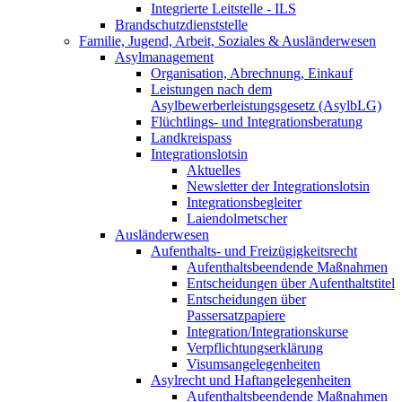
Integrierte Leitstelle - ILS
Brandschutzdienststelle
Familie, Jugend, Arbeit, Soziales & Ausländerwesen
Asylmanagement
Organisation, Abrechnung, Einkauf
Leistungen nach dem
Asylbewerberleistungsgesetz (AsylbLG)
Flüchtlings- und Integrationsberatung
Landkreispass
Integrationslotsin
Aktuelles
Newsletter der Integrationslotsin
Integrationsbegleiter
Laiendolmetscher
Ausländerwesen
Aufenthalts- und Freizügigkeitsrecht
Aufenthaltsbeendende Maßnahmen
Entscheidungen über Aufenthaltstitel
Entscheidungen über
Passersatzpapiere
Integration/Integrationskurse
Verpflichtungserklärung
Visumsangelegenheiten
Asylrecht und Haftangelegenheiten
Aufenthaltsbeendende Maßnahmen