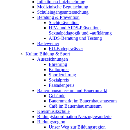
Infektionsschutzbelehrung
Medizinische Begutachtung
Schuleingangsuntersuchung
Beratung & Prävention
Suchtprävention
HIV- und AIDS-Prävention,
Sexualpädagogik und –aufklärung
AIDS-Beratung und Testung
Badeweiher
EU-Badegewässer
Kultur, Bildung & Sport
Auszeichnungen
Ehrenring
Kulturpreis
Sportlerehrung
Sozialpreis
Fassadenpreis
Bauernhausmuseum und Bauernmarkt
Gebäude
Bauernmarkt im Bauernhausmuseum
Café im Bauernhausmuseum
Kreismusikschule
Bildungskoordination Neuzugewanderte
Bildungsregion
Unser Weg zur Bildungsregion