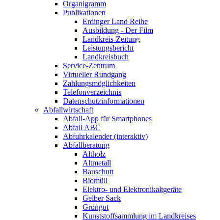
Organigramm
Publikationen
Erdinger Land Reihe
Ausbildung - Der Film
Landkreis-Zeitung
Leistungsbericht
Landkreisbuch
Service-Zentrum
Virtueller Rundgang
Zahlungsmöglichkeiten
Telefonverzeichnis
Datenschutzinformationen
Abfallwirtschaft
Abfall-App für Smartphones
Abfall ABC
Abfuhrkalender (interaktiv)
Abfallberatung
Altholz
Altmetall
Bauschutt
Biomüll
Elektro- und Elektronikaltgeräte
Gelber Sack
Grüngut
Kunststoffsammlung im Landkreises