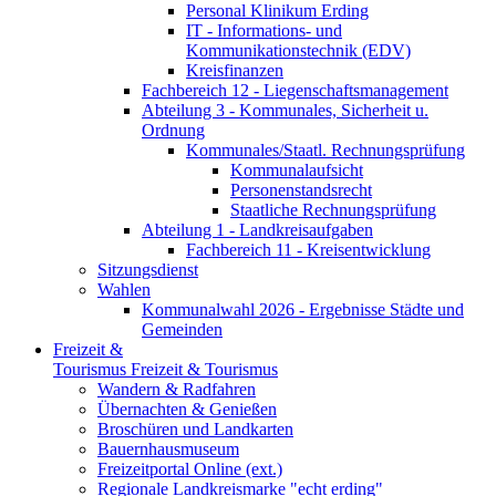
Personal Klinikum Erding
IT - Informations- und
Kommunikationstechnik (EDV)
Kreisfinanzen
Fachbereich 12 - Liegenschaftsmanagement
Abteilung 3 - Kommunales, Sicherheit u.
Ordnung
Kommunales/Staatl. Rechnungsprüfung
Kommunalaufsicht
Personenstandsrecht
Staatliche Rechnungsprüfung
Abteilung 1 - Landkreisaufgaben
Fachbereich 11 - Kreisentwicklung
Sitzungsdienst
Wahlen
Kommunalwahl 2026 - Ergebnisse Städte und
Gemeinden
Freizeit &
Tourismus
Freizeit & Tourismus
Wandern & Radfahren
Übernachten & Genießen
Broschüren und Landkarten
Bauernhausmuseum
Freizeitportal Online (ext.)
Regionale Landkreismarke "echt erding"