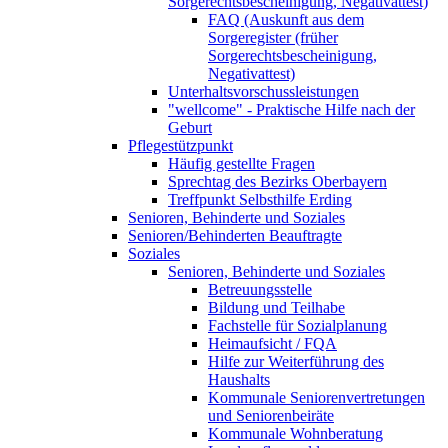
Sorgerechtsbescheinigung, Negativattest)
FAQ (Auskunft aus dem
Sorgeregister (früher
Sorgerechtsbescheinigung,
Negativattest)
Unterhaltsvorschussleistungen
"wellcome" - Praktische Hilfe nach der
Geburt
Pflegestützpunkt
Häufig gestellte Fragen
Sprechtag des Bezirks Oberbayern
Treffpunkt Selbsthilfe Erding
Senioren, Behinderte und Soziales
Senioren/Behinderten Beauftragte
Soziales
Senioren, Behinderte und Soziales
Betreuungsstelle
Bildung und Teilhabe
Fachstelle für Sozialplanung
Heimaufsicht / FQA
Hilfe zur Weiterführung des
Haushalts
Kommunale Seniorenvertretungen
und Seniorenbeiräte
Kommunale Wohnberatung