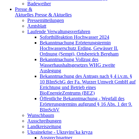
Badeweiher
Presse &
Aktuelles
Presse & Aktuelles
Pressemitteilungen
Amtsblatt
Laufende Verwaltungsverfahren
Soforthilfeaktion Hochwasser 2024
Bekanntmachung Erörterungstermin
Hochwasserschutz Erding, Gewässer II.
Ordnung (Sempt), Ortsbereich Bergham
Bekanntmachung Vollzug des
Wasserhaushaltsgesetzes WHG zweite
Auslegung
Bekanntmachung des Antrags nach § 4 i.v.m. §
10 BImSchG der Fa. Wurzer Umwelt GmbH auf
Errichtung und Betrieb eines
BioEnergieZentrums (BEZ)
Öffentliche Bekanntmachung - Wegfall des
Erörterungstermins aufgrund § 16 Abs. 1 der 9.
BImSchV
Wunschbaum
Ausschreibungen
Landkreiszeitung
Ukrainekrise - Ukrayinsʹka kryza
Ansprechpartner