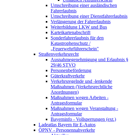
Umschreibung einer ausländischen
Fahrerlaubnis
Umschreibung einer Dienstfahrerlaubnis
Verlängerung der Fahrerlaubnis
Weiterbildung LKW und Bus
Karteikartenabschrift
Sonderfahrerlaubnis für den
Katastrophenschutz /
„Feuerwehrführerschein"
Straßenverkehrsrecht
Ausnahmegenehmigung und Erlaubnis §
29/46 STVO
Personenbeförderung
Güterkraftverkehr
Verkehrsregelnde und -lenkende
Maßnahmen (Verkehrsrechtliche
Anordnungen)
Maßnahmen wegen Arbeiten -
Antragsformular
Maßnahmen wegen Veranstaltung -
Antragsformular
Bayerninfo - Vollsperrungen (ext.)
Ladeatlas Bayern für E-Autos
ÖPNV - Personennahverkehr