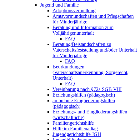
Jugend und Familie
Adoptionsvermittlung
Amtsvormundschaften und Pflegschaften
für Minderjährige
Beratung und Information zum
Volljährigenunterhalt
FAQ
Beratung/Beistandschaften zu
Vaterschaftsfeststellung und/oder Unterhalt
für Minderjährige
FAQ
Beurkundungen
(Vaterschaftsanerkennung, Sorgerecht,
Unterhalt)
FAQ
Vereinbarung nach §72a SGB VIII
Erziehungshilfen (pädagogisch)
ambulante Eingliederungshilfen
(pädagogisch)
Erziehungs- und Eingliederungshilfen
(wirtschaftliche)
Familiengerichtshilfe
Hilfe im Familienalltag
Jugendgerichtshilfe JGH
Jugendhilfeplanung