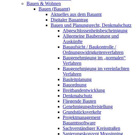
Bauen & Wohnen
Bauen (Bauamt)
Aktuelles aus dem Bauamt
Digitaler Bauantrag
Bauen und Planungsrecht, Denkmalschutz
Abgeschlossenheitsbescheinigung
Allgemeine Bauberatung und
Auskünfte
Bauaufsicht / Baukontrolle /
Ordnungswidrigkeitenverfahren
Baugenehmigung im „normalen“
Verfahren
Baugenehmigung im vereinfachten
Verfahren
Bauleitplanung
Bauordnung
Breitbandentwicklung
Denkmalschutz
Fliegende Bauten
Genehmigungsfreistellung
Grundstücksverkehr
Projektmanagement
Bauamtssoftware
Sachverständiger Kreisstraßen
Sanierungskonzept Moosinning