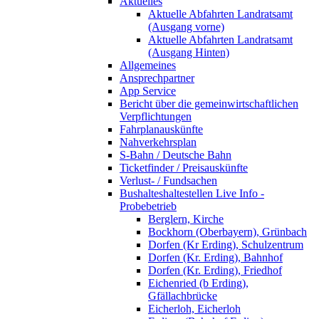
Aktuelles
Aktuelle Abfahrten Landratsamt
(Ausgang vorne)
Aktuelle Abfahrten Landratsamt
(Ausgang Hinten)
Allgemeines
Ansprechpartner
App Service
Bericht über die gemeinwirtschaftlichen
Verpflichtungen
Fahrplanauskünfte
Nahverkehrsplan
S-Bahn / Deutsche Bahn
Ticketfinder / Preisauskünfte
Verlust- / Fundsachen
Bushalteshaltestellen Live Info -
Probebetrieb
Berglern, Kirche
Bockhorn (Oberbayern), Grünbach
Dorfen (Kr Erding), Schulzentrum
Dorfen (Kr. Erding), Bahnhof
Dorfen (Kr. Erding), Friedhof
Eichenried (b Erding),
Gfällachbrücke
Eicherloh, Eicherloh