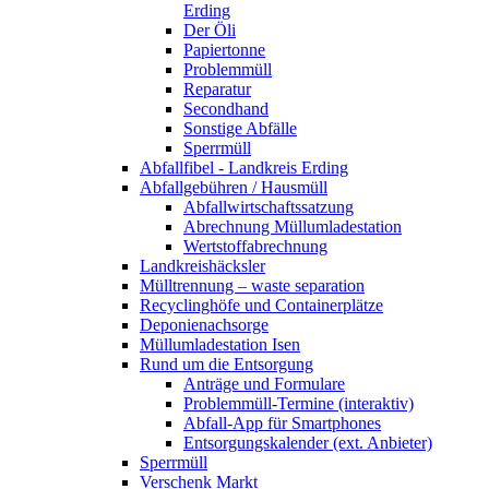
Erding
Der Öli
Papiertonne
Problemmüll
Reparatur
Secondhand
Sonstige Abfälle
Sperrmüll
Abfallfibel - Landkreis Erding
Abfallgebühren / Hausmüll
Abfallwirtschaftssatzung
Abrechnung Müllumladestation
Wertstoffabrechnung
Landkreishäcksler
Mülltrennung – waste separation
Recyclinghöfe und Containerplätze
Deponienachsorge
Müllumladestation Isen
Rund um die Entsorgung
Anträge und Formulare
Problemmüll-Termine (interaktiv)
Abfall-App für Smartphones
Entsorgungskalender (ext. Anbieter)
Sperrmüll
Verschenk Markt