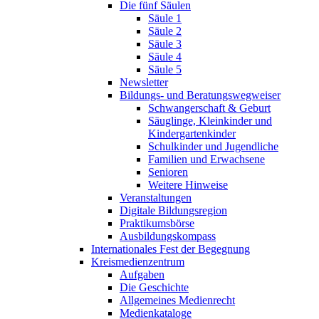
Die fünf Säulen
Säule 1
Säule 2
Säule 3
Säule 4
Säule 5
Newsletter
Bildungs- und Beratungswegweiser
Schwangerschaft & Geburt
Säuglinge, Kleinkinder und
Kindergartenkinder
Schulkinder und Jugendliche
Familien und Erwachsene
Senioren
Weitere Hinweise
Veranstaltungen
Digitale Bildungsregion
Praktikumsbörse
Ausbildungskompass
Internationales Fest der Begegnung
Kreismedienzentrum
Aufgaben
Die Geschichte
Allgemeines Medienrecht
Medienkataloge