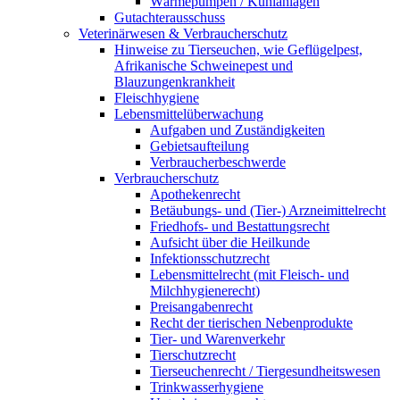
Wärmepumpen / Kühlanlagen
Gutachterausschuss
Veterinärwesen & Verbraucherschutz
Hinweise zu Tierseuchen, wie Geflügelpest,
Afrikanische Schweinepest und
Blauzungenkrankheit
Fleischhygiene
Lebensmittelüberwachung
Aufgaben und Zuständigkeiten
Gebietsaufteilung
Verbraucherbeschwerde
Verbraucherschutz
Apothekenrecht
Betäubungs- und (Tier-) Arzneimittelrecht
Friedhofs- und Bestattungsrecht
Aufsicht über die Heilkunde
Infektionsschutzrecht
Lebensmittelrecht (mit Fleisch- und
Milchhygienerecht)
Preisangabenrecht
Recht der tierischen Nebenprodukte
Tier- und Warenverkehr
Tierschutzrecht
Tierseuchenrecht / Tiergesundheitswesen
Trinkwasserhygiene