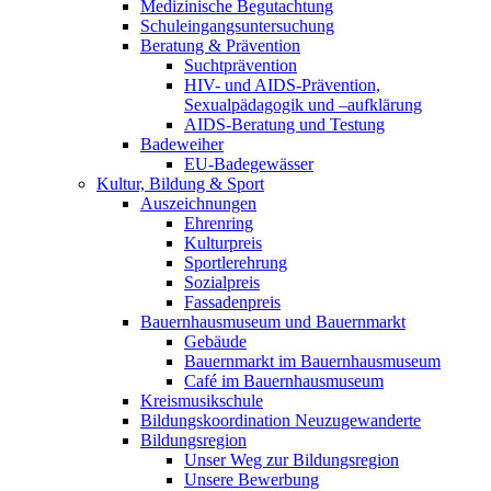
Medizinische Begutachtung
Schuleingangsuntersuchung
Beratung & Prävention
Suchtprävention
HIV- und AIDS-Prävention,
Sexualpädagogik und –aufklärung
AIDS-Beratung und Testung
Badeweiher
EU-Badegewässer
Kultur, Bildung & Sport
Auszeichnungen
Ehrenring
Kulturpreis
Sportlerehrung
Sozialpreis
Fassadenpreis
Bauernhausmuseum und Bauernmarkt
Gebäude
Bauernmarkt im Bauernhausmuseum
Café im Bauernhausmuseum
Kreismusikschule
Bildungskoordination Neuzugewanderte
Bildungsregion
Unser Weg zur Bildungsregion
Unsere Bewerbung