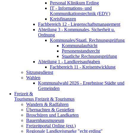
Personal Klinikum Erding
IT - Informations- und
Kommunikationstechnik (EDV)
Kreisfinanzen
Fachbereich 12 - Liegenschaftsmanagement
Abteilung 3 - Kommunales, Sicherheit u.
Ordnung
Kommunales/Staatl. Rechnungsprüfung
Kommunalaufsicht
Personenstandsrecht
Staatliche Rechnungsprüfung
Abteilung 1 - Landkreisaufgaben
Fachbereich 11 - Kreisentwicklung
Sitzungsdienst
Wahlen
Kommunalwahl 2026 - Ergebnisse Städte und
Gemeinden
Freizeit &
Tourismus
Freizeit & Tourismus
Wandern & Radfahren
Übernachten & Genießen
Broschüren und Landkarten
Bauernhausmuseum
Freizeitportal Online (ext.)
Regionale Landkreismarke "echt erding"