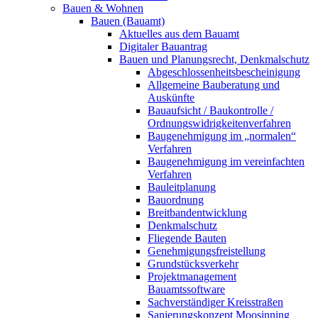
Bauen & Wohnen
Bauen (Bauamt)
Aktuelles aus dem Bauamt
Digitaler Bauantrag
Bauen und Planungsrecht, Denkmalschutz
Abgeschlossenheitsbescheinigung
Allgemeine Bauberatung und
Auskünfte
Bauaufsicht / Baukontrolle /
Ordnungswidrigkeitenverfahren
Baugenehmigung im „normalen“
Verfahren
Baugenehmigung im vereinfachten
Verfahren
Bauleitplanung
Bauordnung
Breitbandentwicklung
Denkmalschutz
Fliegende Bauten
Genehmigungsfreistellung
Grundstücksverkehr
Projektmanagement
Bauamtssoftware
Sachverständiger Kreisstraßen
Sanierungskonzept Moosinning