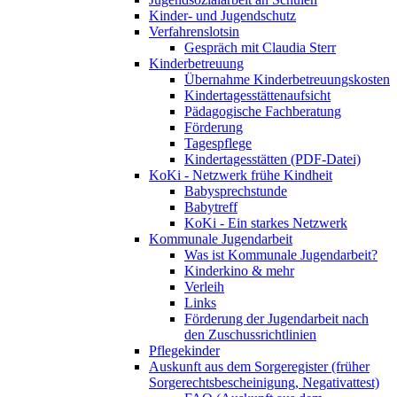
Kinder- und Jugendschutz
Verfahrenslotsin
Gespräch mit Claudia Sterr
Kinderbetreuung
Übernahme Kinderbetreuungskosten
Kindertagesstättenaufsicht
Pädagogische Fachberatung
Förderung
Tagespflege
Kindertagesstätten (PDF-Datei)
KoKi - Netzwerk frühe Kindheit
Babysprechstunde
Babytreff
KoKi - Ein starkes Netzwerk
Kommunale Jugendarbeit
Was ist Kommunale Jugendarbeit?
Kinderkino & mehr
Verleih
Links
Förderung der Jugendarbeit nach
den Zuschussrichtlinien
Pflegekinder
Auskunft aus dem Sorgeregister (früher
Sorgerechtsbescheinigung, Negativattest)