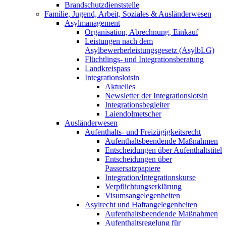
Brandschutzdienststelle
Familie, Jugend, Arbeit, Soziales & Ausländerwesen
Asylmanagement
Organisation, Abrechnung, Einkauf
Leistungen nach dem
Asylbewerberleistungsgesetz (AsylbLG)
Flüchtlings- und Integrationsberatung
Landkreispass
Integrationslotsin
Aktuelles
Newsletter der Integrationslotsin
Integrationsbegleiter
Laiendolmetscher
Ausländerwesen
Aufenthalts- und Freizügigkeitsrecht
Aufenthaltsbeendende Maßnahmen
Entscheidungen über Aufenthaltstitel
Entscheidungen über
Passersatzpapiere
Integration/Integrationskurse
Verpflichtungserklärung
Visumsangelegenheiten
Asylrecht und Haftangelegenheiten
Aufenthaltsbeendende Maßnahmen
Aufenthaltsregelung für