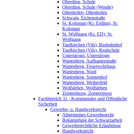
Oberding, Schule
Oberding, Schule (Wende)
Ottenhofen, Ottenhofen
Schwaig, Eichenstraße
St. Koloman (Kr. Erding), St.
Koloman
St. Wolfgang (Kr. ED), St.
Wolfgang
Taufkirchen (Vils), Busbahnhof
Taufkirchen (Vils), Realschule
Unterstrogn, Unterstrogn
Wartenberg, Aufhamerstraße
Wartenberg, Feuerwehrhaus
Wartenberg, Nord
Wartenberg, Sonnenhof
Wartenberg, Weiherfeld
Wolfsleben, Wolfsleben
Zengermoos, Zengermoos
Fachbereich 31 - Kommunales und Öffentliche
Sicherheit
Gewerbe- u. Handwerksrecht
Allgemeines Gewerberecht
Bekämpfung der Schwarzarbeit
Gewerberechtliche Erlaubnisse
Handwerksrecht