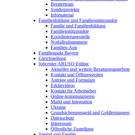
Beraterteam
Sonderprojekte
Infomaterial
Familienbildung und Familienstützpunkte
Familie und Familienbildung
Familienstützpunkte
Koordinierungsstelle
Notfallrufnummern
Familien-App
Familienpakt Bayern
Gleichstellung
Jobcenter ARUSO Erding
Aktuelles und weitere Beratungsangebote
Kontakt und Öffnungzeiten
Anträge und Formulare
Erklärvideos
Kontakt für Arbeitgeber
Online-kommunizieren
Markt und Integration
Ukraine
Grundsicherungsgeld und Geldleistungen
Datenschutz
Impressum
Öffentliche Zustellung
Jugend und Familie