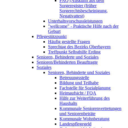
FAQ (Auskunft aus dem
Sorgeregister (früher
Sorgerechtsbescheinigung,
Negativattest)
Unterhaltsvorschussleistungen
"wellcome" - Praktische Hilfe nach der
Geburt
Pflegestützpunkt
Häufig gestellte Fragen
Sprechtag des Bezirks Oberbayern
Treffpunkt Selbsthilfe Erding
Senioren, Behinderte und Soziales
Senioren/Behinderten Beauftragte
Soziales
Senioren, Behinderte und Soziales
Betreuungsstelle
Bildung und Teilhabe
Fachstelle für Sozialplanung
Heimaufsicht / FQA
Hilfe zur Weiterführung des
Haushalts
Kommunale Seniorenvertretungen
und Seniorenbeiräte
Kommunale Wohnberatung
Landespflegegeld