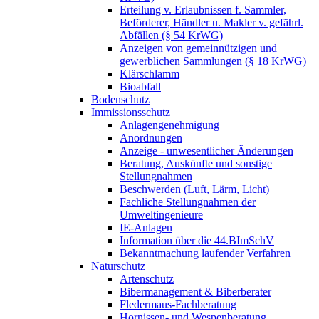
Erteilung v. Erlaubnissen f. Sammler,
Beförderer, Händler u. Makler v. gefährl.
Abfällen (§ 54 KrWG)
Anzeigen von gemeinnützigen und
gewerblichen Sammlungen (§ 18 KrWG)
Klärschlamm
Bioabfall
Bodenschutz
Immissionsschutz
Anlagengenehmigung
Anordnungen
Anzeige - unwesentlicher Änderungen
Beratung, Auskünfte und sonstige
Stellungnahmen
Beschwerden (Luft, Lärm, Licht)
Fachliche Stellungnahmen der
Umweltingenieure
IE-Anlagen
Information über die 44.BImSchV
Bekanntmachung laufender Verfahren
Naturschutz
Artenschutz
Bibermanagement & Biberberater
Fledermaus-Fachberatung
Hornissen- und Wespenberatung