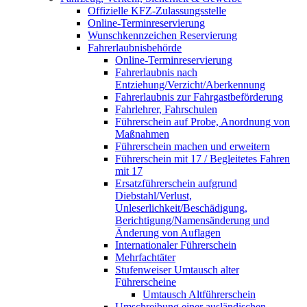
Offizielle KFZ-Zulassungsstelle
Online-Terminreservierung
Wunschkennzeichen Reservierung
Fahrerlaubnisbehörde
Online-Terminreservierung
Fahrerlaubnis nach
Entziehung/Verzicht/Aberkennung
Fahrerlaubnis zur Fahrgastbeförderung
Fahrlehrer, Fahrschulen
Führerschein auf Probe, Anordnung von
Maßnahmen
Führerschein machen und erweitern
Führerschein mit 17 / Begleitetes Fahren
mit 17
Ersatzführerschein aufgrund
Diebstahl/Verlust,
Unleserlichkeit/Beschädigung,
Berichtigung/Namensänderung und
Änderung von Auflagen
Internationaler Führerschein
Mehrfachtäter
Stufenweiser Umtausch alter
Führerscheine
Umtausch Altführerschein
Umschreibung einer ausländischen