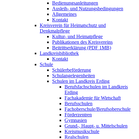
Bedienungsanleitungen
Ausleih- und Nutzungsbedingungen
Allgemeines
Kontakt
Kreisverein für Heimatschutz und
Denkmalpflege
Kultur- und Heimatpflege
Publikationen des Kreisvereins
Beitrittserklärung (PDF 1MB)
Landkreisbibliothek
Kontakt
Schule
Schülerbeförderung
Schulangelegenheiten
Schulen im Landkreis Erding
Berufsfachschulen im Landkreis
Erding
Fachakademie für Wirtschaft
Berufsschulen
Fachoberschule/Berufsoberschule
Förderzentren
Gymnasien
Grund-, Haupt- u. Mittelschulen
Kreismusikschule
Realschulen