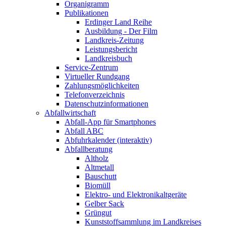
Organigramm
Publikationen
Erdinger Land Reihe
Ausbildung - Der Film
Landkreis-Zeitung
Leistungsbericht
Landkreisbuch
Service-Zentrum
Virtueller Rundgang
Zahlungsmöglichkeiten
Telefonverzeichnis
Datenschutzinformationen
Abfallwirtschaft
Abfall-App für Smartphones
Abfall ABC
Abfuhrkalender (interaktiv)
Abfallberatung
Altholz
Altmetall
Bauschutt
Biomüll
Elektro- und Elektronikaltgeräte
Gelber Sack
Grüngut
Kunststoffsammlung im Landkreises