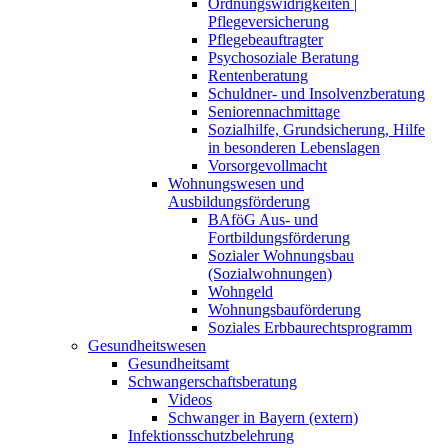
Ordnungswidrigkeiten |
Pflegeversicherung
Pflegebeauftragter
Psychosoziale Beratung
Rentenberatung
Schuldner- und Insolvenzberatung
Seniorennachmittage
Sozialhilfe, Grundsicherung, Hilfe
in besonderen Lebenslagen
Vorsorgevollmacht
Wohnungswesen und
Ausbildungsförderung
BAföG Aus- und
Fortbildungsförderung
Sozialer Wohnungsbau
(Sozialwohnungen)
Wohngeld
Wohnungsbauförderung
Soziales Erbbaurechtsprogramm
Gesundheitswesen
Gesundheitsamt
Schwangerschaftsberatung
Videos
Schwanger in Bayern (extern)
Infektionsschutzbelehrung