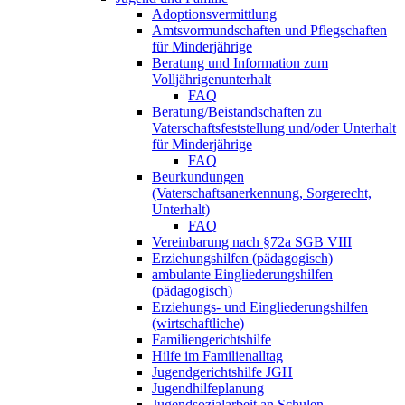
Adoptionsvermittlung
Amtsvormundschaften und Pflegschaften
für Minderjährige
Beratung und Information zum
Volljährigenunterhalt
FAQ
Beratung/Beistandschaften zu
Vaterschaftsfeststellung und/oder Unterhalt
für Minderjährige
FAQ
Beurkundungen
(Vaterschaftsanerkennung, Sorgerecht,
Unterhalt)
FAQ
Vereinbarung nach §72a SGB VIII
Erziehungshilfen (pädagogisch)
ambulante Eingliederungshilfen
(pädagogisch)
Erziehungs- und Eingliederungshilfen
(wirtschaftliche)
Familiengerichtshilfe
Hilfe im Familienalltag
Jugendgerichtshilfe JGH
Jugendhilfeplanung
Jugendsozialarbeit an Schulen