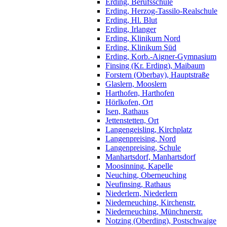
Erding, Berufsschule
Erding, Herzog-Tassilo-Realschule
Erding, Hl. Blut
Erding, Irlanger
Erding, Klinikum Nord
Erding, Klinikum Süd
Erding, Korb.-Aigner-Gymnasium
Finsing (Kr. Erding), Maibaum
Forstern (Oberbay), Hauptstraße
Glaslern, Mooslern
Harthofen, Harthofen
Hörlkofen, Ort
Isen, Rathaus
Jettenstetten, Ort
Langengeisling, Kirchplatz
Langenpreising, Nord
Langenpreising, Schule
Manhartsdorf, Manhartsdorf
Moosinning, Kapelle
Neuching, Oberneuching
Neufinsing, Rathaus
Niederlern, Niederlern
Niederneuching, Kirchenstr.
Niederneuching, Münchnerstr.
Notzing (Oberding), Postschwaige