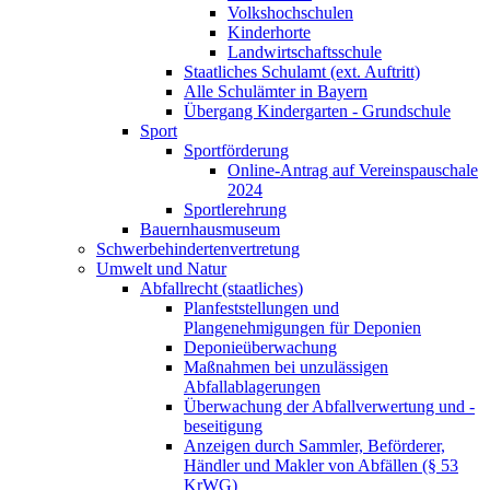
Volkshochschulen
Kinderhorte
Landwirtschaftsschule
Staatliches Schulamt (ext. Auftritt)
Alle Schulämter in Bayern
Übergang Kindergarten - Grundschule
Sport
Sportförderung
Online-Antrag auf Vereinspauschale
2024
Sportlerehrung
Bauernhausmuseum
Schwerbehindertenvertretung
Umwelt und Natur
Abfallrecht (staatliches)
Planfeststellungen und
Plangenehmigungen für Deponien
Deponieüberwachung
Maßnahmen bei unzulässigen
Abfallablagerungen
Überwachung der Abfallverwertung und -
beseitigung
Anzeigen durch Sammler, Beförderer,
Händler und Makler von Abfällen (§ 53
KrWG)