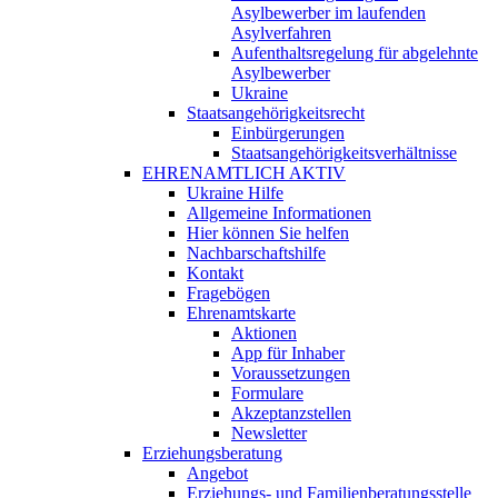
Asylbewerber im laufenden
Asylverfahren
Aufenthaltsregelung für abgelehnte
Asylbewerber
Ukraine
Staatsangehörigkeitsrecht
Einbürgerungen
Staatsangehörigkeitsverhältnisse
EHRENAMTLICH AKTIV
Ukraine Hilfe
Allgemeine Informationen
Hier können Sie helfen
Nachbarschaftshilfe
Kontakt
Fragebögen
Ehrenamtskarte
Aktionen
App für Inhaber
Voraussetzungen
Formulare
Akzeptanzstellen
Newsletter
Erziehungsberatung
Angebot
Erziehungs- und Familienberatungsstelle