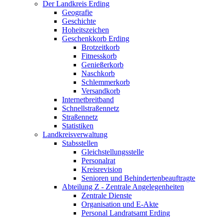
Der Landkreis Erding
Geografie
Geschichte
Hoheitszeichen
Geschenkkorb Erding
Brotzeitkorb
Fitnesskorb
Genießerkorb
Naschkorb
Schlemmerkorb
Versandkorb
Internetbreitband
Schnellstraßennetz
Straßennetz
Statistiken
Landkreisverwaltung
Stabsstellen
Gleichstellungsstelle
Personalrat
Kreisrevision
Senioren und Behindertenbeauftragte
Abteilung Z - Zentrale Angelegenheiten
Zentrale Dienste
Organisation und E-Akte
Personal Landratsamt Erding