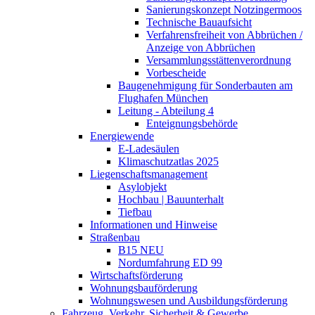
Sanierungskonzept Notzingermoos
Technische Bauaufsicht
Verfahrensfreiheit von Abbrüchen /
Anzeige von Abbrüchen
Versammlungsstättenverordnung
Vorbescheide
Baugenehmigung für Sonderbauten am
Flughafen München
Leitung - Abteilung 4
Enteignungsbehörde
Energiewende
E-Ladesäulen
Klimaschutzatlas 2025
Liegenschaftsmanagement
Asylobjekt
Hochbau | Bauunterhalt
Tiefbau
Informationen und Hinweise
Straßenbau
B15 NEU
Nordumfahrung ED 99
Wirtschaftsförderung
Wohnungsbauförderung
Wohnungswesen und Ausbildungsförderung
Fahrzeug, Verkehr, Sicherheit & Gewerbe