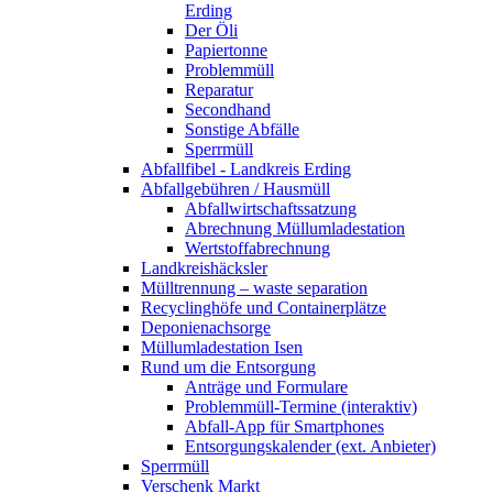
Erding
Der Öli
Papiertonne
Problemmüll
Reparatur
Secondhand
Sonstige Abfälle
Sperrmüll
Abfallfibel - Landkreis Erding
Abfallgebühren / Hausmüll
Abfallwirtschaftssatzung
Abrechnung Müllumladestation
Wertstoffabrechnung
Landkreishäcksler
Mülltrennung – waste separation
Recyclinghöfe und Containerplätze
Deponienachsorge
Müllumladestation Isen
Rund um die Entsorgung
Anträge und Formulare
Problemmüll-Termine (interaktiv)
Abfall-App für Smartphones
Entsorgungskalender (ext. Anbieter)
Sperrmüll
Verschenk Markt