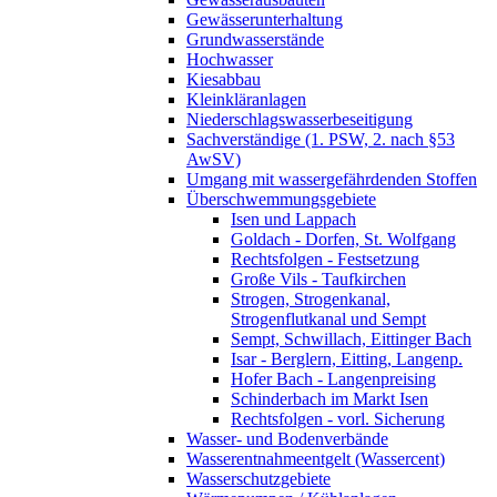
Gewässerunterhaltung
Grundwasserstände
Hochwasser
Kiesabbau
Kleinkläranlagen
Niederschlagswasserbeseitigung
Sachverständige (1. PSW, 2. nach §53
AwSV)
Umgang mit wassergefährdenden Stoffen
Überschwemmungsgebiete
Isen und Lappach
Goldach - Dorfen, St. Wolfgang
Rechtsfolgen - Festsetzung
Große Vils - Taufkirchen
Strogen, Strogenkanal,
Strogenflutkanal und Sempt
Sempt, Schwillach, Eittinger Bach
Isar - Berglern, Eitting, Langenp.
Hofer Bach - Langenpreising
Schinderbach im Markt Isen
Rechtsfolgen - vorl. Sicherung
Wasser- und Bodenverbände
Wasserentnahmeentgelt (Wassercent)
Wasserschutzgebiete