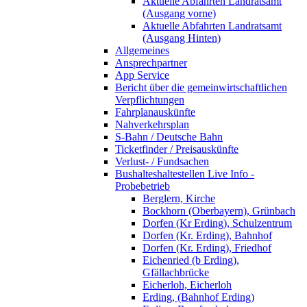
Aktuelle Abfahrten Landratsamt
(Ausgang vorne)
Aktuelle Abfahrten Landratsamt
(Ausgang Hinten)
Allgemeines
Ansprechpartner
App Service
Bericht über die gemeinwirtschaftlichen
Verpflichtungen
Fahrplanauskünfte
Nahverkehrsplan
S-Bahn / Deutsche Bahn
Ticketfinder / Preisauskünfte
Verlust- / Fundsachen
Bushalteshaltestellen Live Info -
Probebetrieb
Berglern, Kirche
Bockhorn (Oberbayern), Grünbach
Dorfen (Kr Erding), Schulzentrum
Dorfen (Kr. Erding), Bahnhof
Dorfen (Kr. Erding), Friedhof
Eichenried (b Erding),
Gfällachbrücke
Eicherloh, Eicherloh
Erding, (Bahnhof Erding)