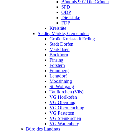
Bündnis 90´/ Die Grünen
SPD
ÖDP
Die Linke
FDP
Kreisräte
Städte, Märkte, Gemeinden
Große Kreisstadt Erding
Stadt Dorfen
Markt Isen
Bockhorn
Finsing
Forstern
Fraunberg
Lengdorf
Moosinning
St. Wolfgang
Taufkirchen (Vils)
VG Hörlkofen
VG Oberding
VG Oberneuching
VG Pastetten
VG Steinkirchen
VG Wartenberg
Büro des Landrats