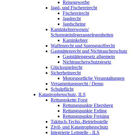
Reisegewerbe
Jagd- und Fischereirecht
Fischereirecht
Jagdrecht
Jagdscheine
Kaminkehrerwesen/
Schornsteinfegerangelegenheiten
Kaminkehrer
Waffenrecht und Sprengstoffrecht
Gaststättenrecht und Nichtraucherschutz
Gaststättengesetz allgemein
Nichtraucherschutzgesetz
Glücksspielrecht
Sicherheitsrecht
Motorsportliche Veranstaltungen
Versammlungsrecht / Demo
Schulpflicht
Katastrophenschutz, ILS
Rettungskette Forst
Rettungspunkte Ebersberg
Rettungspunkte Erding
Rettungspunkte Freising
Taktisch-Techn.-Betriebsstelle
Zivil- und Katastrophenschutz
Integrierte Leitstelle - ILS