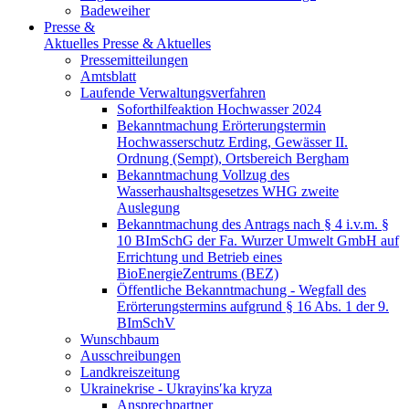
Badeweiher
Presse &
Aktuelles
Presse & Aktuelles
Pressemitteilungen
Amtsblatt
Laufende Verwaltungsverfahren
Soforthilfeaktion Hochwasser 2024
Bekanntmachung Erörterungstermin
Hochwasserschutz Erding, Gewässer II.
Ordnung (Sempt), Ortsbereich Bergham
Bekanntmachung Vollzug des
Wasserhaushaltsgesetzes WHG zweite
Auslegung
Bekanntmachung des Antrags nach § 4 i.v.m. §
10 BImSchG der Fa. Wurzer Umwelt GmbH auf
Errichtung und Betrieb eines
BioEnergieZentrums (BEZ)
Öffentliche Bekanntmachung - Wegfall des
Erörterungstermins aufgrund § 16 Abs. 1 der 9.
BImSchV
Wunschbaum
Ausschreibungen
Landkreiszeitung
Ukrainekrise - Ukrayinsʹka kryza
Ansprechpartner