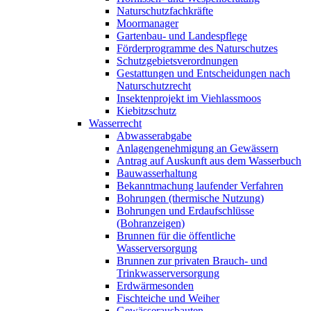
Naturschutzfachkräfte
Moormanager
Gartenbau- und Landespflege
Förderprogramme des Naturschutzes
Schutzgebietsverordnungen
Gestattungen und Entscheidungen nach
Naturschutzrecht
Insektenprojekt im Viehlassmoos
Kiebitzschutz
Wasserrecht
Abwasserabgabe
Anlagengenehmigung an Gewässern
Antrag auf Auskunft aus dem Wasserbuch
Bauwasserhaltung
Bekanntmachung laufender Verfahren
Bohrungen (thermische Nutzung)
Bohrungen und Erdaufschlüsse
(Bohranzeigen)
Brunnen für die öffentliche
Wasserversorgung
Brunnen zur privaten Brauch- und
Trinkwasserversorgung
Erdwärmesonden
Fischteiche und Weiher
Gewässerausbauten