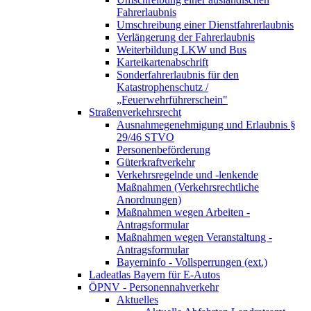
Fahrerlaubnis
Umschreibung einer Dienstfahrerlaubnis
Verlängerung der Fahrerlaubnis
Weiterbildung LKW und Bus
Karteikartenabschrift
Sonderfahrerlaubnis für den
Katastrophenschutz /
„Feuerwehrführerschein"
Straßenverkehrsrecht
Ausnahmegenehmigung und Erlaubnis §
29/46 STVO
Personenbeförderung
Güterkraftverkehr
Verkehrsregelnde und -lenkende
Maßnahmen (Verkehrsrechtliche
Anordnungen)
Maßnahmen wegen Arbeiten -
Antragsformular
Maßnahmen wegen Veranstaltung -
Antragsformular
Bayerninfo - Vollsperrungen (ext.)
Ladeatlas Bayern für E-Autos
ÖPNV - Personennahverkehr
Aktuelles