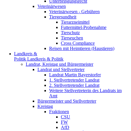
Unterbringungsrecht
Veterinärwesen
Veterinärwesen - Gebühren
Tiergesundheit
Tierarzneimittel
Futtermittel-Probenahme
Tierschutz
Tierseuchen
Cross Compliance
Reisen mit Heimtieren (Haustieren)
Landkreis &
Politik
Landkreis & Politik
Landrat, Kreistag und Bürgermeister
Landrat und Stellvertreter
Landrat Martin Bayerstorfer
1. Stellvertretender Landrat
2. Stellvertretender Landrat
Weitere Stellvertreterin des Landrats im
Amt
Bürgermeister und Stellvertreter
Kreistag
Fraktionen
CSU
FW
AfD