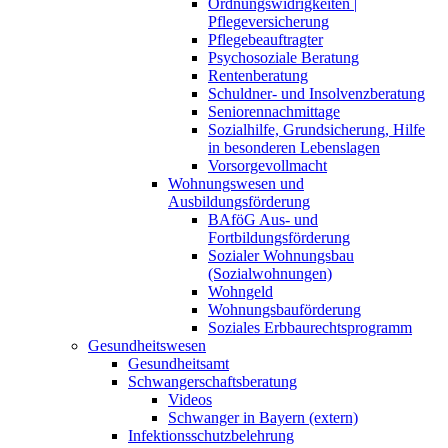
Ordnungswidrigkeiten |
Pflegeversicherung
Pflegebeauftragter
Psychosoziale Beratung
Rentenberatung
Schuldner- und Insolvenzberatung
Seniorennachmittage
Sozialhilfe, Grundsicherung, Hilfe
in besonderen Lebenslagen
Vorsorgevollmacht
Wohnungswesen und
Ausbildungsförderung
BAföG Aus- und
Fortbildungsförderung
Sozialer Wohnungsbau
(Sozialwohnungen)
Wohngeld
Wohnungsbauförderung
Soziales Erbbaurechtsprogramm
Gesundheitswesen
Gesundheitsamt
Schwangerschaftsberatung
Videos
Schwanger in Bayern (extern)
Infektionsschutzbelehrung