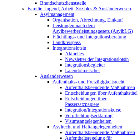
Brandschutzdienststelle
Familie, Jugend, Arbeit, Soziales & Ausländerwesen
Asylmanagement
Organisation, Abrechnung, Einkauf
Leistungen nach dem
Asylbewerberleistungsgesetz (AsylbLG)
Flüchtlings- und Integrationsberatung
Landkreispass
Integrationslotsin
Aktuelles
Newsletter der Integrationslotsin
Integrationsbegleiter
Laiendolmetscher
Ausländerwesen
Aufenthalts- und Freizügigkeitsrecht
Aufenthaltsbeendende Maßnahmen
Entscheidungen über Aufenthaltstitel
Entscheidungen über
Passersatzpapiere
Integration/Integrationskurse
Verpflichtungserklärung
Visumsangelegenheiten
Asylrecht und Haftangelegenheiten
Aufenthaltsbeendende Maßnahmen
Aufenthaltsregelung für