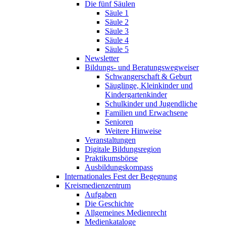
Die fünf Säulen
Säule 1
Säule 2
Säule 3
Säule 4
Säule 5
Newsletter
Bildungs- und Beratungswegweiser
Schwangerschaft & Geburt
Säuglinge, Kleinkinder und
Kindergartenkinder
Schulkinder und Jugendliche
Familien und Erwachsene
Senioren
Weitere Hinweise
Veranstaltungen
Digitale Bildungsregion
Praktikumsbörse
Ausbildungskompass
Internationales Fest der Begegnung
Kreismedienzentrum
Aufgaben
Die Geschichte
Allgemeines Medienrecht
Medienkataloge