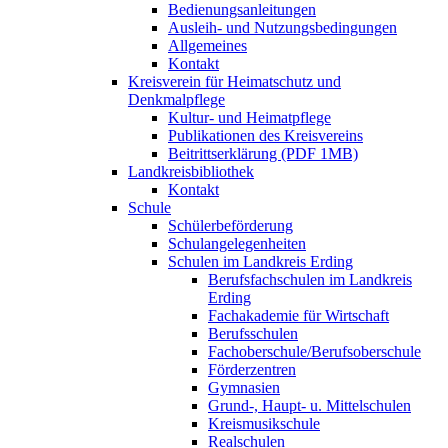
Bedienungsanleitungen
Ausleih- und Nutzungsbedingungen
Allgemeines
Kontakt
Kreisverein für Heimatschutz und
Denkmalpflege
Kultur- und Heimatpflege
Publikationen des Kreisvereins
Beitrittserklärung (PDF 1MB)
Landkreisbibliothek
Kontakt
Schule
Schülerbeförderung
Schulangelegenheiten
Schulen im Landkreis Erding
Berufsfachschulen im Landkreis
Erding
Fachakademie für Wirtschaft
Berufsschulen
Fachoberschule/Berufsoberschule
Förderzentren
Gymnasien
Grund-, Haupt- u. Mittelschulen
Kreismusikschule
Realschulen