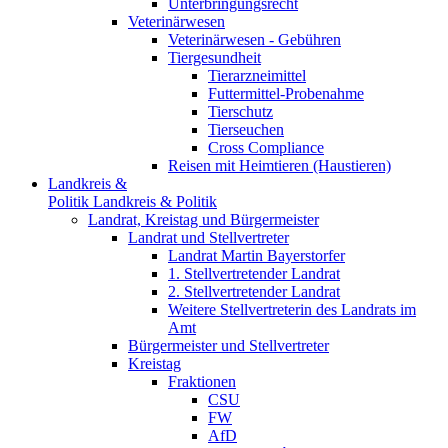
Unterbringungsrecht
Veterinärwesen
Veterinärwesen - Gebühren
Tiergesundheit
Tierarzneimittel
Futtermittel-Probenahme
Tierschutz
Tierseuchen
Cross Compliance
Reisen mit Heimtieren (Haustieren)
Landkreis &
Politik
Landkreis & Politik
Landrat, Kreistag und Bürgermeister
Landrat und Stellvertreter
Landrat Martin Bayerstorfer
1. Stellvertretender Landrat
2. Stellvertretender Landrat
Weitere Stellvertreterin des Landrats im
Amt
Bürgermeister und Stellvertreter
Kreistag
Fraktionen
CSU
FW
AfD