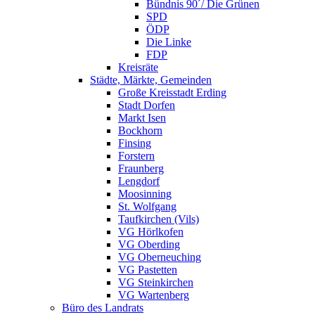
Bündnis 90´/ Die Grünen
SPD
ÖDP
Die Linke
FDP
Kreisräte
Städte, Märkte, Gemeinden
Große Kreisstadt Erding
Stadt Dorfen
Markt Isen
Bockhorn
Finsing
Forstern
Fraunberg
Lengdorf
Moosinning
St. Wolfgang
Taufkirchen (Vils)
VG Hörlkofen
VG Oberding
VG Oberneuching
VG Pastetten
VG Steinkirchen
VG Wartenberg
Büro des Landrats