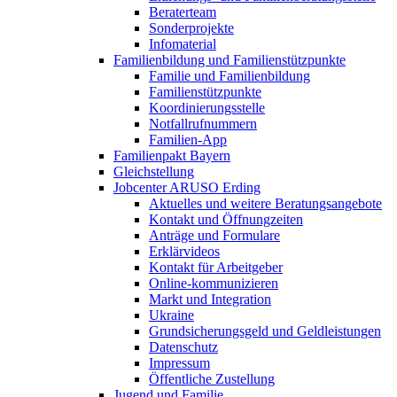
Beraterteam
Sonderprojekte
Infomaterial
Familienbildung und Familienstützpunkte
Familie und Familienbildung
Familienstützpunkte
Koordinierungsstelle
Notfallrufnummern
Familien-App
Familienpakt Bayern
Gleichstellung
Jobcenter ARUSO Erding
Aktuelles und weitere Beratungsangebote
Kontakt und Öffnungzeiten
Anträge und Formulare
Erklärvideos
Kontakt für Arbeitgeber
Online-kommunizieren
Markt und Integration
Ukraine
Grundsicherungsgeld und Geldleistungen
Datenschutz
Impressum
Öffentliche Zustellung
Jugend und Familie