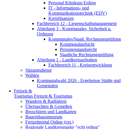
Personal Klinikum Erding
IT - Informations- und
Kommunikationstechnik (EDV)
Kreisfinanzen
Fachbereich 12 - Liegenschaftsmanagement
Abteilung 3 - Kommunales, Sicherheit u.
Ordnung
Kommunales/Staatl. Rechnungsprüfung
Kommunalaufsicht
Personenstandsrecht
Staatliche Rechnungsprüfung
Abteilung 1 - Landkreisaufgaben
Fachbereich 11 - Kreisentwicklung
Sitzungsdienst
Wahlen
Kommunalwahl 2026 - Ergebnisse Städte und
Gemeinden
Freizeit &
Tourismus
Freizeit & Tourismus
Wandern & Radfahren
Übernachten & Genießen
Broschüren und Landkarten
Bauernhausmuseum
Freizeitportal Online (ext.)
Regionale Landkreismarke "echt erding"