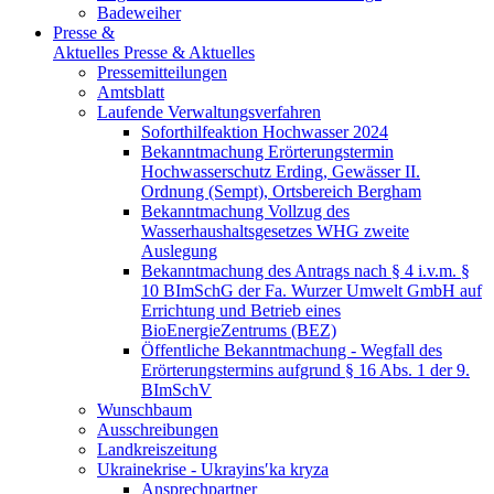
Badeweiher
Presse &
Aktuelles
Presse & Aktuelles
Pressemitteilungen
Amtsblatt
Laufende Verwaltungsverfahren
Soforthilfeaktion Hochwasser 2024
Bekanntmachung Erörterungstermin
Hochwasserschutz Erding, Gewässer II.
Ordnung (Sempt), Ortsbereich Bergham
Bekanntmachung Vollzug des
Wasserhaushaltsgesetzes WHG zweite
Auslegung
Bekanntmachung des Antrags nach § 4 i.v.m. §
10 BImSchG der Fa. Wurzer Umwelt GmbH auf
Errichtung und Betrieb eines
BioEnergieZentrums (BEZ)
Öffentliche Bekanntmachung - Wegfall des
Erörterungstermins aufgrund § 16 Abs. 1 der 9.
BImSchV
Wunschbaum
Ausschreibungen
Landkreiszeitung
Ukrainekrise - Ukrayinsʹka kryza
Ansprechpartner