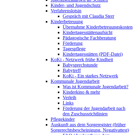
Kinder- und Jugendschutz
Verfahrenslotsin
Gespräch mit Claudia Sterr
Kinderbetreuung
Übernahme Kinderbetreuungskosten
Kindertagesstättenaufsicht
Pädagogische Fachberatung
Förderung
Tagespflege
Kindertagesstätten (PDF-Datei)
KoKi - Netzwerk frühe Kindheit
Babysprechstunde
Babytreff
KoKi - Ein starkes Netzwerk
Kommunale Jugendarbeit
Was ist Kommunale Jugendarbeit?
Kinderkino & mehr
Verleih
Links
Förderung der Jugendarbeit nach
den Zuschussrichtlinien
Pflegekinder
Auskunft aus dem Sorgeregister (früher
Sorgerechtsbescheinigung, Negativattest)