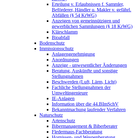
Erteilung v. Erlaubnissen f. Sammler,
Beförderer, Händler u. Makler v. gefährl.
Abfällen (§ 54 KrWG)
Anzeigen von gemeinnützigen und
gewerblichen Sammlungen (§ 18 KrWG)
Klärschlamm
Bioabfall
Bodenschutz
Immissionsschutz
Anlagengenehmigung
Anordnungen
Anzeige - unwesentlicher Änderungen
Beratung, Auskünfte und sonstige
Stellungnahmen
Beschwerden (Luft, Lärm, Licht)
Fachliche Stellungnahmen der
Umweltingenieure
IE-Anlagen
Information über die 44.BImSchV
Bekanntmachung laufender Verfahren
Naturschutz
Artenschutz
Bibermanagement & Biberberater
Fledermaus-Fachberatung
Hornissen- und Wespenberatung