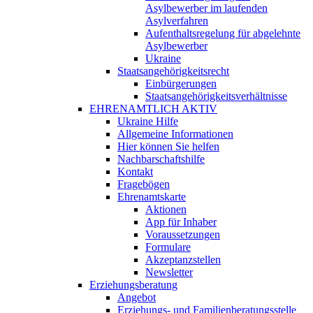
Asylbewerber im laufenden
Asylverfahren
Aufenthaltsregelung für abgelehnte
Asylbewerber
Ukraine
Staatsangehörigkeitsrecht
Einbürgerungen
Staatsangehörigkeitsverhältnisse
EHRENAMTLICH AKTIV
Ukraine Hilfe
Allgemeine Informationen
Hier können Sie helfen
Nachbarschaftshilfe
Kontakt
Fragebögen
Ehrenamtskarte
Aktionen
App für Inhaber
Voraussetzungen
Formulare
Akzeptanzstellen
Newsletter
Erziehungsberatung
Angebot
Erziehungs- und Familienberatungsstelle