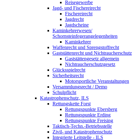
Reisegewerbe
Jagd- und Fischereirecht
Fischereirecht
Jagdrecht
Jagdscheine
Kaminkehrerwesen/
Schornsteinfegerangelegenheiten
Kaminkehrer
Waffenrecht und Sprengstoffrecht
Gaststättenrecht und Nichtraucherschutz
Gaststättengesetz allgemein
Nichtraucherschutzgesetz
Glücksspielrecht
Sicherheitsrecht
Motorsportliche Veranstaltungen
Versammlungsrecht / Demo
Schulpflicht
Katastrophenschutz, ILS
Rettungskette Forst
Rettungspunkte Ebersberg
Rettungspunkte Erding
Rettungspunkte Freising
Taktisch-Techn.-Betriebsstelle
Zivil- und Katastrophenschutz
Integrierte Leitstelle - ILS