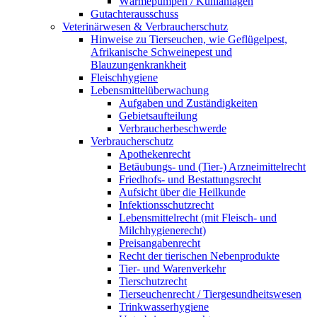
Wärmepumpen / Kühlanlagen
Gutachterausschuss
Veterinärwesen & Verbraucherschutz
Hinweise zu Tierseuchen, wie Geflügelpest,
Afrikanische Schweinepest und
Blauzungenkrankheit
Fleischhygiene
Lebensmittelüberwachung
Aufgaben und Zuständigkeiten
Gebietsaufteilung
Verbraucherbeschwerde
Verbraucherschutz
Apothekenrecht
Betäubungs- und (Tier-) Arzneimittelrecht
Friedhofs- und Bestattungsrecht
Aufsicht über die Heilkunde
Infektionsschutzrecht
Lebensmittelrecht (mit Fleisch- und
Milchhygienerecht)
Preisangabenrecht
Recht der tierischen Nebenprodukte
Tier- und Warenverkehr
Tierschutzrecht
Tierseuchenrecht / Tiergesundheitswesen
Trinkwasserhygiene