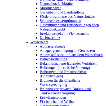
Naturschutzfachkräfte
Moormanager
Gartenbau- und Landespflege
Förderprogramme des Naturschutzes
Schutzgebietsverordnungen
Gestattungen und Entscheidungen nach
Naturschutzrecht
Insektenprojekt im Viehlassmoos
Kiebitzschutz
Wasserrecht
Abwasserabgabe
Anlagengenehmigung an Gewässern
Antrag auf Auskunft aus dem Wasserbuch
Bauwasserhaltung
Bekanntmachung laufender Verfahren
Bohrungen (thermische Nutzung)
Bohrungen und Erdaufschlüsse
(Bohranzeigen)
Brunnen für die öffentliche
Wasserversorgung
Brunnen zur privaten Brauch- und
Trinkwasserversorgung
Erdwärmesonden
Fischteiche und Weiher
Gewässerausbauten