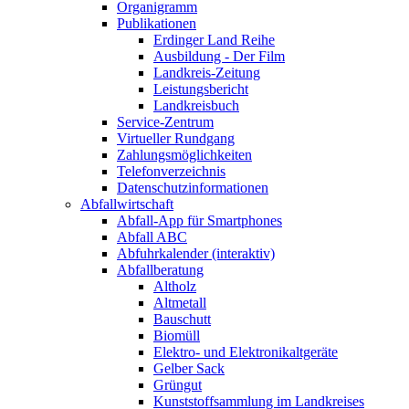
Organigramm
Publikationen
Erdinger Land Reihe
Ausbildung - Der Film
Landkreis-Zeitung
Leistungsbericht
Landkreisbuch
Service-Zentrum
Virtueller Rundgang
Zahlungsmöglichkeiten
Telefonverzeichnis
Datenschutzinformationen
Abfallwirtschaft
Abfall-App für Smartphones
Abfall ABC
Abfuhrkalender (interaktiv)
Abfallberatung
Altholz
Altmetall
Bauschutt
Biomüll
Elektro- und Elektronikaltgeräte
Gelber Sack
Grüngut
Kunststoffsammlung im Landkreises