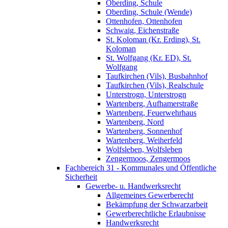
Oberding, Schule
Oberding, Schule (Wende)
Ottenhofen, Ottenhofen
Schwaig, Eichenstraße
St. Koloman (Kr. Erding), St.
Koloman
St. Wolfgang (Kr. ED), St.
Wolfgang
Taufkirchen (Vils), Busbahnhof
Taufkirchen (Vils), Realschule
Unterstrogn, Unterstrogn
Wartenberg, Aufhamerstraße
Wartenberg, Feuerwehrhaus
Wartenberg, Nord
Wartenberg, Sonnenhof
Wartenberg, Weiherfeld
Wolfsleben, Wolfsleben
Zengermoos, Zengermoos
Fachbereich 31 - Kommunales und Öffentliche
Sicherheit
Gewerbe- u. Handwerksrecht
Allgemeines Gewerberecht
Bekämpfung der Schwarzarbeit
Gewerberechtliche Erlaubnisse
Handwerksrecht