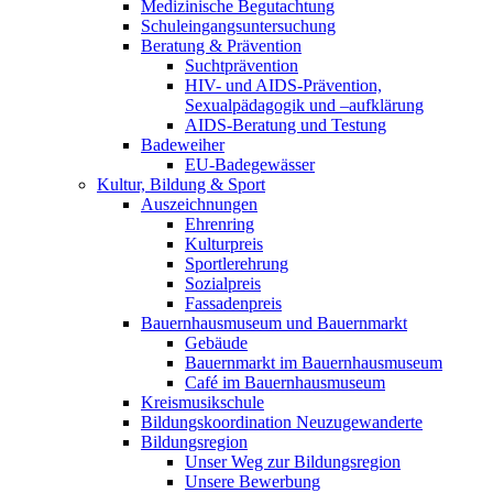
Medizinische Begutachtung
Schuleingangsuntersuchung
Beratung & Prävention
Suchtprävention
HIV- und AIDS-Prävention,
Sexualpädagogik und –aufklärung
AIDS-Beratung und Testung
Badeweiher
EU-Badegewässer
Kultur, Bildung & Sport
Auszeichnungen
Ehrenring
Kulturpreis
Sportlerehrung
Sozialpreis
Fassadenpreis
Bauernhausmuseum und Bauernmarkt
Gebäude
Bauernmarkt im Bauernhausmuseum
Café im Bauernhausmuseum
Kreismusikschule
Bildungskoordination Neuzugewanderte
Bildungsregion
Unser Weg zur Bildungsregion
Unsere Bewerbung