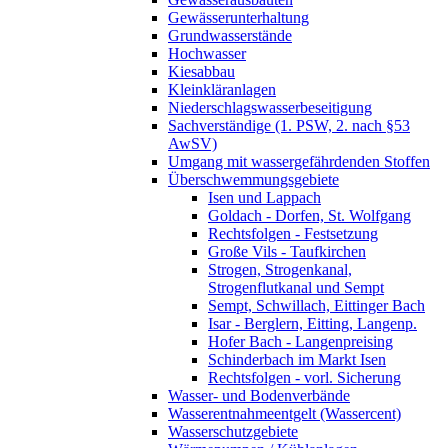
Gewässerunterhaltung
Grundwasserstände
Hochwasser
Kiesabbau
Kleinkläranlagen
Niederschlagswasserbeseitigung
Sachverständige (1. PSW, 2. nach §53
AwSV)
Umgang mit wassergefährdenden Stoffen
Überschwemmungsgebiete
Isen und Lappach
Goldach - Dorfen, St. Wolfgang
Rechtsfolgen - Festsetzung
Große Vils - Taufkirchen
Strogen, Strogenkanal,
Strogenflutkanal und Sempt
Sempt, Schwillach, Eittinger Bach
Isar - Berglern, Eitting, Langenp.
Hofer Bach - Langenpreising
Schinderbach im Markt Isen
Rechtsfolgen - vorl. Sicherung
Wasser- und Bodenverbände
Wasserentnahmeentgelt (Wassercent)
Wasserschutzgebiete