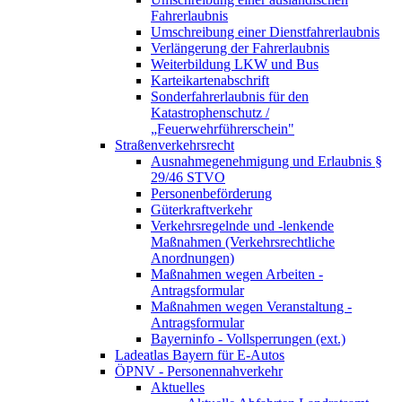
Fahrerlaubnis
Umschreibung einer Dienstfahrerlaubnis
Verlängerung der Fahrerlaubnis
Weiterbildung LKW und Bus
Karteikartenabschrift
Sonderfahrerlaubnis für den
Katastrophenschutz /
„Feuerwehrführerschein"
Straßenverkehrsrecht
Ausnahmegenehmigung und Erlaubnis §
29/46 STVO
Personenbeförderung
Güterkraftverkehr
Verkehrsregelnde und -lenkende
Maßnahmen (Verkehrsrechtliche
Anordnungen)
Maßnahmen wegen Arbeiten -
Antragsformular
Maßnahmen wegen Veranstaltung -
Antragsformular
Bayerninfo - Vollsperrungen (ext.)
Ladeatlas Bayern für E-Autos
ÖPNV - Personennahverkehr
Aktuelles