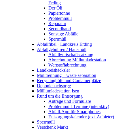
Erding
Der Öli
Papiertonne
Problemmüll
Reparatur
Secondhand
Sonstige Abfälle
Sperrmüll
Abfallfibel - Landkreis Erding
Abfallgebühren / Hausmüll
Abfallwirtschaftssatzung
Abrechnung Müllumladestation
Wertstoffabrechnung
Landkreishäcksler
Mülltrennung – waste separation
Recyclinghöfe und Containerplätze
Deponienachsorge
Müllumladestation Isen
Rund um die Entsorgung
Anträge und Formulare
Problemmüll-Termine (interaktiv)
Abfall-App für Smartphones
Entsorgungskalender (ext. Anbieter)
Sperrmüll
Verschenk Markt