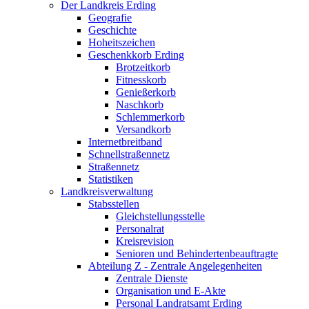
Der Landkreis Erding
Geografie
Geschichte
Hoheitszeichen
Geschenkkorb Erding
Brotzeitkorb
Fitnesskorb
Genießerkorb
Naschkorb
Schlemmerkorb
Versandkorb
Internetbreitband
Schnellstraßennetz
Straßennetz
Statistiken
Landkreisverwaltung
Stabsstellen
Gleichstellungsstelle
Personalrat
Kreisrevision
Senioren und Behindertenbeauftragte
Abteilung Z - Zentrale Angelegenheiten
Zentrale Dienste
Organisation und E-Akte
Personal Landratsamt Erding