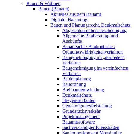
Bauen & Wohnen
Bauen (Bauamt)
Aktuelles aus dem Bauamt
Digitaler Bauantrag
Bauen und Planungsrecht, Denkmalschutz
Abgeschlossenheitsbescheinigung
Allgemeine Bauberatung und
Auskünfte
Bauaufsicht / Baukontrolle /
Ordnungswidrigkeitenverfahren
Baugenehmigung im „normalen“
Verfahren
Baugenehmigung im vereinfachten
Verfahren
Bauleitplanung
Bauordnung
Breitbandentwicklung
Denkmalschutz
Fliegende Bauten
Genehmigungsfreistellung
Grundstücksverkehr
Projektmanagement
Bauamtssoftware
Sachverständiger Kreisstraßen
Sanierungskonzept Moosinning