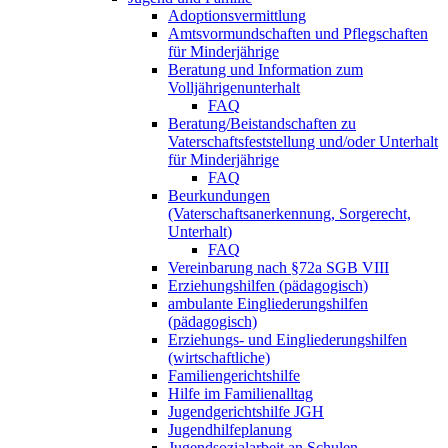
Adoptionsvermittlung
Amtsvormundschaften und Pflegschaften
für Minderjährige
Beratung und Information zum
Volljährigenunterhalt
FAQ
Beratung/Beistandschaften zu
Vaterschaftsfeststellung und/oder Unterhalt
für Minderjährige
FAQ
Beurkundungen
(Vaterschaftsanerkennung, Sorgerecht,
Unterhalt)
FAQ
Vereinbarung nach §72a SGB VIII
Erziehungshilfen (pädagogisch)
ambulante Eingliederungshilfen
(pädagogisch)
Erziehungs- und Eingliederungshilfen
(wirtschaftliche)
Familiengerichtshilfe
Hilfe im Familienalltag
Jugendgerichtshilfe JGH
Jugendhilfeplanung
Jugendsozialarbeit an Schulen