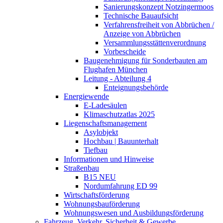
Sanierungskonzept Notzingermoos
Technische Bauaufsicht
Verfahrensfreiheit von Abbrüchen /
Anzeige von Abbrüchen
Versammlungsstättenverordnung
Vorbescheide
Baugenehmigung für Sonderbauten am
Flughafen München
Leitung - Abteilung 4
Enteignungsbehörde
Energiewende
E-Ladesäulen
Klimaschutzatlas 2025
Liegenschaftsmanagement
Asylobjekt
Hochbau | Bauunterhalt
Tiefbau
Informationen und Hinweise
Straßenbau
B15 NEU
Nordumfahrung ED 99
Wirtschaftsförderung
Wohnungsbauförderung
Wohnungswesen und Ausbildungsförderung
Fahrzeug, Verkehr, Sicherheit & Gewerbe