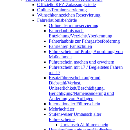
Offizielle KFZ-Zulassungsstelle
Online-Terminreservierung
Wunschkennzeichen Reservierung
Fahrerlaubnisbehörde
Online-Terminreservierung
Fahrerlaubnis nach
Entziehung/Verzicht/Aberkennung
Fahrerlaubnis zur Fahrgastbeförderung
Fahrlehrer, Fahrschulen
Führerschein auf Probe, Anordnung von
Maßnahmen
Führerschein machen und erweitern
Führerschein mit 17 / Begleitetes Fahren
mit 17
Ersatzführerschein aufgrund
Diebstahl/Verlust,
Unleserlichkeit/Beschädigung,
Berichtigung/Namensänderung und
Änderung von Auflagen
Internationaler Führerschein
Mehrfachtäter
Stufenweiser Umtausch alter
Führerscheine
Umtausch Altführerschein
Umschreibung einer ausländischen