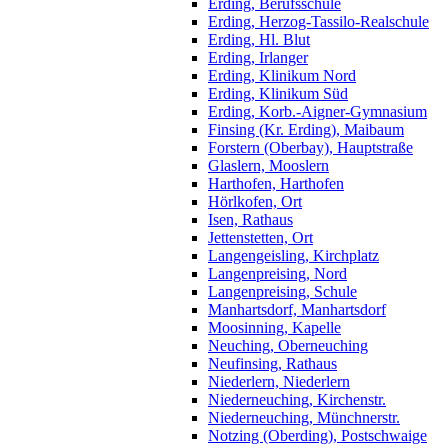
Erding, Berufsschule
Erding, Herzog-Tassilo-Realschule
Erding, Hl. Blut
Erding, Irlanger
Erding, Klinikum Nord
Erding, Klinikum Süd
Erding, Korb.-Aigner-Gymnasium
Finsing (Kr. Erding), Maibaum
Forstern (Oberbay), Hauptstraße
Glaslern, Mooslern
Harthofen, Harthofen
Hörlkofen, Ort
Isen, Rathaus
Jettenstetten, Ort
Langengeisling, Kirchplatz
Langenpreising, Nord
Langenpreising, Schule
Manhartsdorf, Manhartsdorf
Moosinning, Kapelle
Neuching, Oberneuching
Neufinsing, Rathaus
Niederlern, Niederlern
Niederneuching, Kirchenstr.
Niederneuching, Münchnerstr.
Notzing (Oberding), Postschwaige