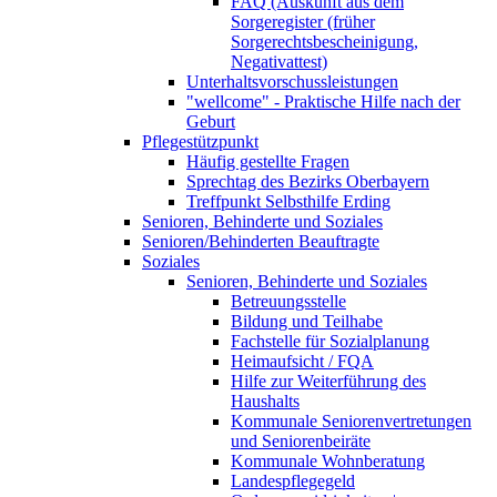
FAQ (Auskunft aus dem
Sorgeregister (früher
Sorgerechtsbescheinigung,
Negativattest)
Unterhaltsvorschussleistungen
"wellcome" - Praktische Hilfe nach der
Geburt
Pflegestützpunkt
Häufig gestellte Fragen
Sprechtag des Bezirks Oberbayern
Treffpunkt Selbsthilfe Erding
Senioren, Behinderte und Soziales
Senioren/Behinderten Beauftragte
Soziales
Senioren, Behinderte und Soziales
Betreuungsstelle
Bildung und Teilhabe
Fachstelle für Sozialplanung
Heimaufsicht / FQA
Hilfe zur Weiterführung des
Haushalts
Kommunale Seniorenvertretungen
und Seniorenbeiräte
Kommunale Wohnberatung
Landespflegegeld