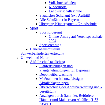
Volkshochschulen
Kinderhorte
Landwirtschaftsschule
Staatliches Schulamt (ext. Auftritt)
Alle Schulämter in Bayern
Übergang Kindergarten - Grundschule
Sport
Sportförderung
Online-Antrag auf Vereinspauschale
2024
Sportlerehrung
Bauernhausmuseum
Schwerbehindertenvertretung
Umwelt und Natur
Abfallrecht (staatliches)
Planfeststellungen und
Plangenehmigungen für Deponien
Deponieüberwachung
Maßnahmen bei unzulässigen
Abfallablagerungen
Überwachung der Abfallverwertung und -
beseitigung
Anzeigen durch Sammler, Beförderer,
Händler und Makler von Abfällen (§ 53
KrWG)