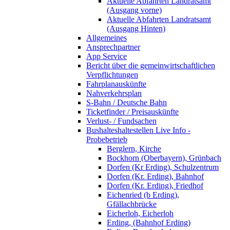
Aktuelle Abfahrten Landratsamt
(Ausgang vorne)
Aktuelle Abfahrten Landratsamt
(Ausgang Hinten)
Allgemeines
Ansprechpartner
App Service
Bericht über die gemeinwirtschaftlichen
Verpflichtungen
Fahrplanauskünfte
Nahverkehrsplan
S-Bahn / Deutsche Bahn
Ticketfinder / Preisauskünfte
Verlust- / Fundsachen
Bushalteshaltestellen Live Info -
Probebetrieb
Berglern, Kirche
Bockhorn (Oberbayern), Grünbach
Dorfen (Kr Erding), Schulzentrum
Dorfen (Kr. Erding), Bahnhof
Dorfen (Kr. Erding), Friedhof
Eichenried (b Erding),
Gfällachbrücke
Eicherloh, Eicherloh
Erding, (Bahnhof Erding)