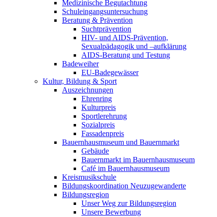
Medizinische Begutachtung
Schuleingangsuntersuchung
Beratung & Prävention
Suchtprävention
HIV- und AIDS-Prävention,
Sexualpädagogik und –aufklärung
AIDS-Beratung und Testung
Badeweiher
EU-Badegewässer
Kultur, Bildung & Sport
Auszeichnungen
Ehrenring
Kulturpreis
Sportlerehrung
Sozialpreis
Fassadenpreis
Bauernhausmuseum und Bauernmarkt
Gebäude
Bauernmarkt im Bauernhausmuseum
Café im Bauernhausmuseum
Kreismusikschule
Bildungskoordination Neuzugewanderte
Bildungsregion
Unser Weg zur Bildungsregion
Unsere Bewerbung