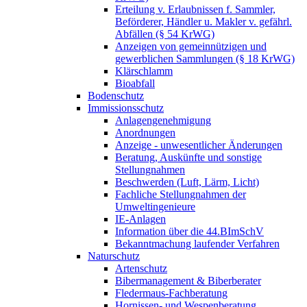
Erteilung v. Erlaubnissen f. Sammler,
Beförderer, Händler u. Makler v. gefährl.
Abfällen (§ 54 KrWG)
Anzeigen von gemeinnützigen und
gewerblichen Sammlungen (§ 18 KrWG)
Klärschlamm
Bioabfall
Bodenschutz
Immissionsschutz
Anlagengenehmigung
Anordnungen
Anzeige - unwesentlicher Änderungen
Beratung, Auskünfte und sonstige
Stellungnahmen
Beschwerden (Luft, Lärm, Licht)
Fachliche Stellungnahmen der
Umweltingenieure
IE-Anlagen
Information über die 44.BImSchV
Bekanntmachung laufender Verfahren
Naturschutz
Artenschutz
Bibermanagement & Biberberater
Fledermaus-Fachberatung
Hornissen- und Wespenberatung