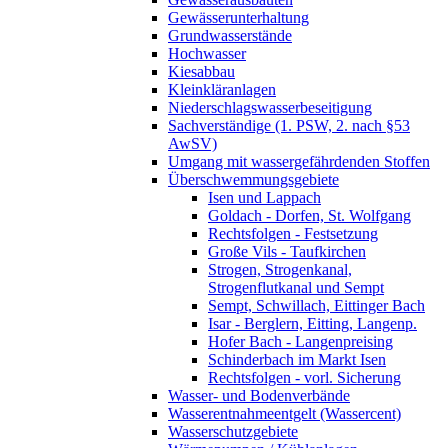
Gewässerunterhaltung
Grundwasserstände
Hochwasser
Kiesabbau
Kleinkläranlagen
Niederschlagswasserbeseitigung
Sachverständige (1. PSW, 2. nach §53
AwSV)
Umgang mit wassergefährdenden Stoffen
Überschwemmungsgebiete
Isen und Lappach
Goldach - Dorfen, St. Wolfgang
Rechtsfolgen - Festsetzung
Große Vils - Taufkirchen
Strogen, Strogenkanal,
Strogenflutkanal und Sempt
Sempt, Schwillach, Eittinger Bach
Isar - Berglern, Eitting, Langenp.
Hofer Bach - Langenpreising
Schinderbach im Markt Isen
Rechtsfolgen - vorl. Sicherung
Wasser- und Bodenverbände
Wasserentnahmeentgelt (Wassercent)
Wasserschutzgebiete