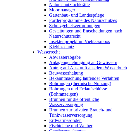
Naturschutzfachkräfte
Moormanager
Gartenbau- und Landespflege
Förderprogramme des Naturschutzes
Schutzgebietsverordnungen
Gestattungen und Entscheidungen nach
Naturschutzrecht
Insektenprojekt im Viehlassmoos
Kiebitzschutz
Wasserrecht
Abwasserabgabe
Anlagengenehmigung an Gewässern
Antrag auf Auskunft aus dem Wasserbuch
Bauwasserhaltung
Bekanntmachung laufender Verfahren
Bohrungen (thermische Nutzung)
Bohrungen und Erdaufschlüsse
(Bohranzeigen)
Brunnen für die öffentliche
Wasserversorgung
Brunnen zur privaten Brauch- und
Trinkwasserversorgung
Erdwärmesonden
Fischteiche und Weiher
Gewässerausbauten