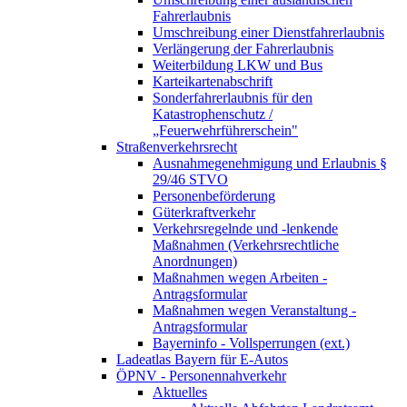
Fahrerlaubnis
Umschreibung einer Dienstfahrerlaubnis
Verlängerung der Fahrerlaubnis
Weiterbildung LKW und Bus
Karteikartenabschrift
Sonderfahrerlaubnis für den
Katastrophenschutz /
„Feuerwehrführerschein"
Straßenverkehrsrecht
Ausnahmegenehmigung und Erlaubnis §
29/46 STVO
Personenbeförderung
Güterkraftverkehr
Verkehrsregelnde und -lenkende
Maßnahmen (Verkehrsrechtliche
Anordnungen)
Maßnahmen wegen Arbeiten -
Antragsformular
Maßnahmen wegen Veranstaltung -
Antragsformular
Bayerninfo - Vollsperrungen (ext.)
Ladeatlas Bayern für E-Autos
ÖPNV - Personennahverkehr
Aktuelles