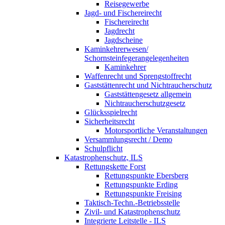
Reisegewerbe
Jagd- und Fischereirecht
Fischereirecht
Jagdrecht
Jagdscheine
Kaminkehrerwesen/
Schornsteinfegerangelegenheiten
Kaminkehrer
Waffenrecht und Sprengstoffrecht
Gaststättenrecht und Nichtraucherschutz
Gaststättengesetz allgemein
Nichtraucherschutzgesetz
Glücksspielrecht
Sicherheitsrecht
Motorsportliche Veranstaltungen
Versammlungsrecht / Demo
Schulpflicht
Katastrophenschutz, ILS
Rettungskette Forst
Rettungspunkte Ebersberg
Rettungspunkte Erding
Rettungspunkte Freising
Taktisch-Techn.-Betriebsstelle
Zivil- und Katastrophenschutz
Integrierte Leitstelle - ILS