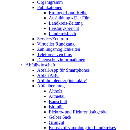
Organigramm
Publikationen
Erdinger Land Reihe
Ausbildung - Der Film
Landkreis-Zeitung
Leistungsbericht
Landkreisbuch
Service-Zentrum
Virtueller Rundgang
Zahlungsmöglichkeiten
Telefonverzeichnis
Datenschutzinformationen
Abfallwirtschaft
Abfall-App für Smartphones
Abfall ABC
Abfuhrkalender (interaktiv)
Abfallberatung
Altholz
Altmetall
Bauschutt
Biomüll
Elektro- und Elektronikaltgeräte
Gelber Sack
Grüngut
Kunststoffsammlung im Landkreises