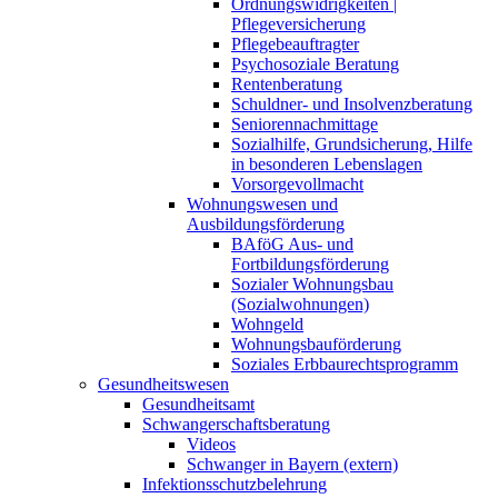
Ordnungswidrigkeiten |
Pflegeversicherung
Pflegebeauftragter
Psychosoziale Beratung
Rentenberatung
Schuldner- und Insolvenzberatung
Seniorennachmittage
Sozialhilfe, Grundsicherung, Hilfe
in besonderen Lebenslagen
Vorsorgevollmacht
Wohnungswesen und
Ausbildungsförderung
BAföG Aus- und
Fortbildungsförderung
Sozialer Wohnungsbau
(Sozialwohnungen)
Wohngeld
Wohnungsbauförderung
Soziales Erbbaurechtsprogramm
Gesundheitswesen
Gesundheitsamt
Schwangerschaftsberatung
Videos
Schwanger in Bayern (extern)
Infektionsschutzbelehrung