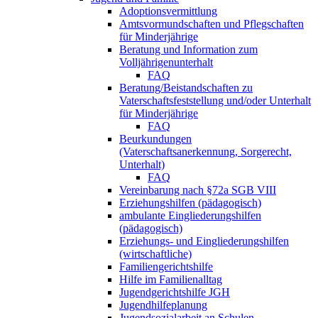
Adoptionsvermittlung
Amtsvormundschaften und Pflegschaften
für Minderjährige
Beratung und Information zum
Volljährigenunterhalt
FAQ
Beratung/Beistandschaften zu
Vaterschaftsfeststellung und/oder Unterhalt
für Minderjährige
FAQ
Beurkundungen
(Vaterschaftsanerkennung, Sorgerecht,
Unterhalt)
FAQ
Vereinbarung nach §72a SGB VIII
Erziehungshilfen (pädagogisch)
ambulante Eingliederungshilfen
(pädagogisch)
Erziehungs- und Eingliederungshilfen
(wirtschaftliche)
Familiengerichtshilfe
Hilfe im Familienalltag
Jugendgerichtshilfe JGH
Jugendhilfeplanung
Jugendsozialarbeit an Schulen