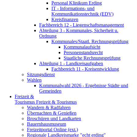
Personal Klinikum Erding
IT - Informations- und
Kommunikationstechnik (EDV)
Kreisfinanzen
Fachbereich 12 - Liegenschaftsmanagement
Abteilung 3 - Kommunales, Sicherheit u.
Ordnung
Kommunales/Staatl. Rechnungsprüfung
Kommunalaufsicht
Personenstandsrecht
Staatliche Rechnungsprüfung
Abteilung 1 - Landkreisaufgaben
Fachbereich 11 - Kreisentwicklung
Sitzungsdienst
Wahlen
Kommunalwahl 2026 - Ergebnisse Städte und
Gemeinden
Freizeit &
Tourismus
Freizeit & Tourismus
Wandern & Radfahren
Übernachten & Genießen
Broschüren und Landkarten
Bauernhausmuseum
Freizeitportal Online (ext.)
Regionale Landkreismarke "echt erding"