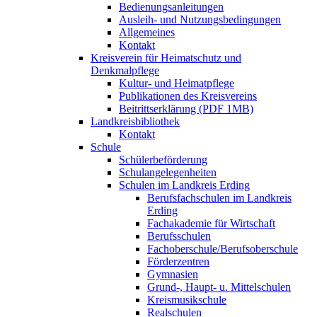
Bedienungsanleitungen
Ausleih- und Nutzungsbedingungen
Allgemeines
Kontakt
Kreisverein für Heimatschutz und
Denkmalpflege
Kultur- und Heimatpflege
Publikationen des Kreisvereins
Beitrittserklärung (PDF 1MB)
Landkreisbibliothek
Kontakt
Schule
Schülerbeförderung
Schulangelegenheiten
Schulen im Landkreis Erding
Berufsfachschulen im Landkreis
Erding
Fachakademie für Wirtschaft
Berufsschulen
Fachoberschule/Berufsoberschule
Förderzentren
Gymnasien
Grund-, Haupt- u. Mittelschulen
Kreismusikschule
Realschulen