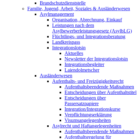
Brandschutzdienststelle
Familie, Jugend, Arbeit, Soziales & Ausländerwesen
Asylmanagement
Organisation, Abrechnung, Einkauf
Leistungen nach dem
Asylbewerberleistungsgesetz (AsylbLG)
Flüchtlings- und Integrationsberatung
Landkreispass
Integrationslotsin
Aktuelles
Newsletter der Integrationslotsin
Integrationsbegleiter
Laiendolmetscher
Ausländerwesen
Aufenthalts- und Freizügigkeitsrecht
Aufenthaltsbeendende Maßnahmen
Entscheidungen über Aufenthaltstitel
Entscheidungen über
Passersatzpapiere
Integration/Integrationskurse
Verpflichtungserklärung
Visumsangelegenheiten
Asylrecht und Haftangelegenheiten
Aufenthaltsbeendende Maßnahmen
Aufenthaltsregelung für