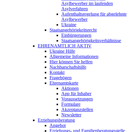
Asylbewerber im laufenden
Asylverfahren
Aufenthaltsregelung für abgelehnte
Asylbewerber
Ukraine
Staatsangehörigkeitsrecht
Einbürgerungen
Staatsangehörigkeitsverhältnisse
EHRENAMTLICH AKTIV
Ukraine Hilfe
Allgemeine Informationen
Hier können Sie helfen
Nachbarschaftshilfe
Kontakt
Fragebögen
Ehrenamtskarte
Aktionen
App für Inhaber
Voraussetzungen
Formulare
Akzeptanzstellen
Newsletter
Erziehungsberatung
Angebot
Erziehungs- und Familienberatungsstelle