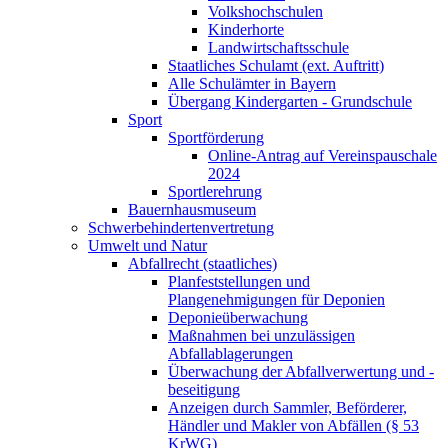
Volkshochschulen
Kinderhorte
Landwirtschaftsschule
Staatliches Schulamt (ext. Auftritt)
Alle Schulämter in Bayern
Übergang Kindergarten - Grundschule
Sport
Sportförderung
Online-Antrag auf Vereinspauschale
2024
Sportlerehrung
Bauernhausmuseum
Schwerbehindertenvertretung
Umwelt und Natur
Abfallrecht (staatliches)
Planfeststellungen und
Plangenehmigungen für Deponien
Deponieüberwachung
Maßnahmen bei unzulässigen
Abfallablagerungen
Überwachung der Abfallverwertung und -
beseitigung
Anzeigen durch Sammler, Beförderer,
Händler und Makler von Abfällen (§ 53
KrWG)