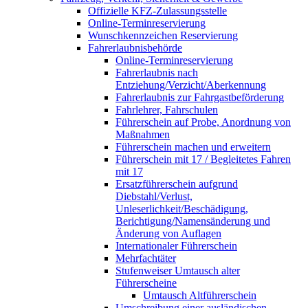
Offizielle KFZ-Zulassungsstelle
Online-Terminreservierung
Wunschkennzeichen Reservierung
Fahrerlaubnisbehörde
Online-Terminreservierung
Fahrerlaubnis nach
Entziehung/Verzicht/Aberkennung
Fahrerlaubnis zur Fahrgastbeförderung
Fahrlehrer, Fahrschulen
Führerschein auf Probe, Anordnung von
Maßnahmen
Führerschein machen und erweitern
Führerschein mit 17 / Begleitetes Fahren
mit 17
Ersatzführerschein aufgrund
Diebstahl/Verlust,
Unleserlichkeit/Beschädigung,
Berichtigung/Namensänderung und
Änderung von Auflagen
Internationaler Führerschein
Mehrfachtäter
Stufenweiser Umtausch alter
Führerscheine
Umtausch Altführerschein
Umschreibung einer ausländischen