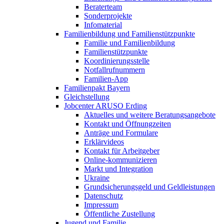
Beraterteam
Sonderprojekte
Infomaterial
Familienbildung und Familienstützpunkte
Familie und Familienbildung
Familienstützpunkte
Koordinierungsstelle
Notfallrufnummern
Familien-App
Familienpakt Bayern
Gleichstellung
Jobcenter ARUSO Erding
Aktuelles und weitere Beratungsangebote
Kontakt und Öffnungzeiten
Anträge und Formulare
Erklärvideos
Kontakt für Arbeitgeber
Online-kommunizieren
Markt und Integration
Ukraine
Grundsicherungsgeld und Geldleistungen
Datenschutz
Impressum
Öffentliche Zustellung
Jugend und Familie