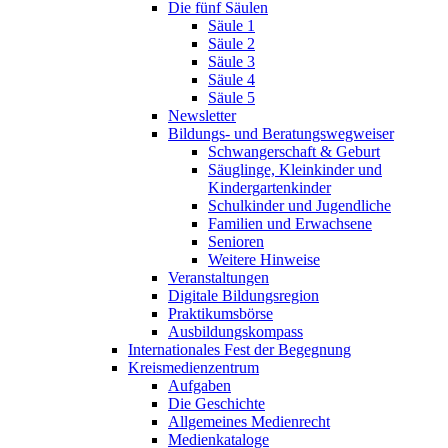
Die fünf Säulen
Säule 1
Säule 2
Säule 3
Säule 4
Säule 5
Newsletter
Bildungs- und Beratungswegweiser
Schwangerschaft & Geburt
Säuglinge, Kleinkinder und
Kindergartenkinder
Schulkinder und Jugendliche
Familien und Erwachsene
Senioren
Weitere Hinweise
Veranstaltungen
Digitale Bildungsregion
Praktikumsbörse
Ausbildungskompass
Internationales Fest der Begegnung
Kreismedienzentrum
Aufgaben
Die Geschichte
Allgemeines Medienrecht
Medienkataloge