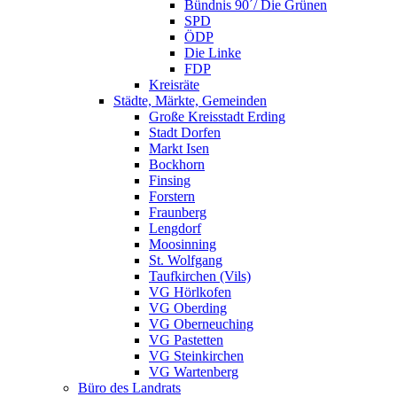
Bündnis 90´/ Die Grünen
SPD
ÖDP
Die Linke
FDP
Kreisräte
Städte, Märkte, Gemeinden
Große Kreisstadt Erding
Stadt Dorfen
Markt Isen
Bockhorn
Finsing
Forstern
Fraunberg
Lengdorf
Moosinning
St. Wolfgang
Taufkirchen (Vils)
VG Hörlkofen
VG Oberding
VG Oberneuching
VG Pastetten
VG Steinkirchen
VG Wartenberg
Büro des Landrats