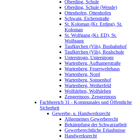
Oberding, Schule
Oberding, Schule (Wende)
Ottenhofen, Ottenhofen
Schwaig, Eichenstraße
St. Koloman (Kr. Erding), St.
Koloman
St. Wolfgang (Kr. ED), St.
Wolfgang
Taufkirchen (Vils), Busbahnhof
Taufkirchen (Vils), Realschule
Unterstrogn, Unterstrogn
Wartenberg, Aufhamerstraße
Wartenberg, Feuerwehrhaus
Wartenberg, Nord
Wartenberg, Sonnenhof
Wartenberg, Weiherfeld
Wolfsleben, Wolfsleben
Zengermoos, Zengermoos
Fachbereich 31 - Kommunales und Öffentliche
Sicherheit
Gewerbe- u. Handwerksrecht
Allgemeines Gewerberecht
Bekämpfung der Schwarzarbeit
Gewerberechtliche Erlaubnisse
Handwerksrecht