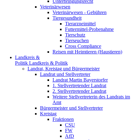
Unterbringungsrecht
Veterinärwesen
Veterinärwesen - Gebühren
Tiergesundheit
Tierarzneimittel
Futtermittel-Probenahme
Tierschutz
Tierseuchen
Cross Compliance
Reisen mit Heimtieren (Haustieren)
Landkreis &
Politik
Landkreis & Politik
Landrat, Kreistag und Bürgermeister
Landrat und Stellvertreter
Landrat Martin Bayerstorfer
1. Stellvertretender Landrat
2. Stellvertretender Landrat
Weitere Stellvertreterin des Landrats im
Amt
Bürgermeister und Stellvertreter
Kreistag
Fraktionen
CSU
FW
AfD