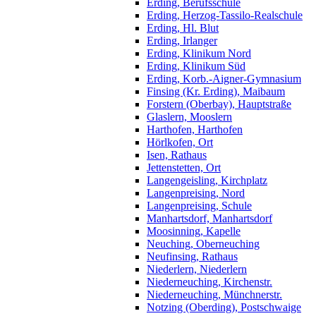
Erding, Berufsschule
Erding, Herzog-Tassilo-Realschule
Erding, Hl. Blut
Erding, Irlanger
Erding, Klinikum Nord
Erding, Klinikum Süd
Erding, Korb.-Aigner-Gymnasium
Finsing (Kr. Erding), Maibaum
Forstern (Oberbay), Hauptstraße
Glaslern, Mooslern
Harthofen, Harthofen
Hörlkofen, Ort
Isen, Rathaus
Jettenstetten, Ort
Langengeisling, Kirchplatz
Langenpreising, Nord
Langenpreising, Schule
Manhartsdorf, Manhartsdorf
Moosinning, Kapelle
Neuching, Oberneuching
Neufinsing, Rathaus
Niederlern, Niederlern
Niederneuching, Kirchenstr.
Niederneuching, Münchnerstr.
Notzing (Oberding), Postschwaige