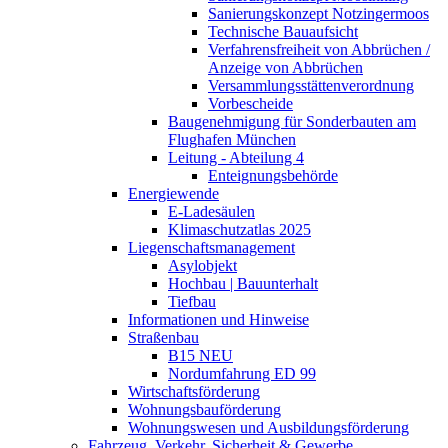
Sanierungskonzept Notzingermoos
Technische Bauaufsicht
Verfahrensfreiheit von Abbrüchen /
Anzeige von Abbrüchen
Versammlungsstättenverordnung
Vorbescheide
Baugenehmigung für Sonderbauten am
Flughafen München
Leitung - Abteilung 4
Enteignungsbehörde
Energiewende
E-Ladesäulen
Klimaschutzatlas 2025
Liegenschaftsmanagement
Asylobjekt
Hochbau | Bauunterhalt
Tiefbau
Informationen und Hinweise
Straßenbau
B15 NEU
Nordumfahrung ED 99
Wirtschaftsförderung
Wohnungsbauförderung
Wohnungswesen und Ausbildungsförderung
Fahrzeug, Verkehr, Sicherheit & Gewerbe