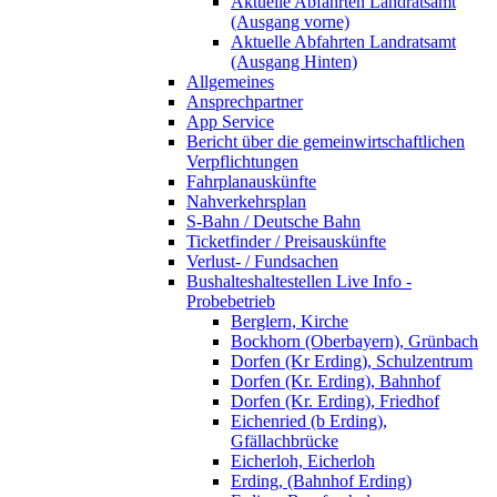
Aktuelle Abfahrten Landratsamt
(Ausgang vorne)
Aktuelle Abfahrten Landratsamt
(Ausgang Hinten)
Allgemeines
Ansprechpartner
App Service
Bericht über die gemeinwirtschaftlichen
Verpflichtungen
Fahrplanauskünfte
Nahverkehrsplan
S-Bahn / Deutsche Bahn
Ticketfinder / Preisauskünfte
Verlust- / Fundsachen
Bushalteshaltestellen Live Info -
Probebetrieb
Berglern, Kirche
Bockhorn (Oberbayern), Grünbach
Dorfen (Kr Erding), Schulzentrum
Dorfen (Kr. Erding), Bahnhof
Dorfen (Kr. Erding), Friedhof
Eichenried (b Erding),
Gfällachbrücke
Eicherloh, Eicherloh
Erding, (Bahnhof Erding)