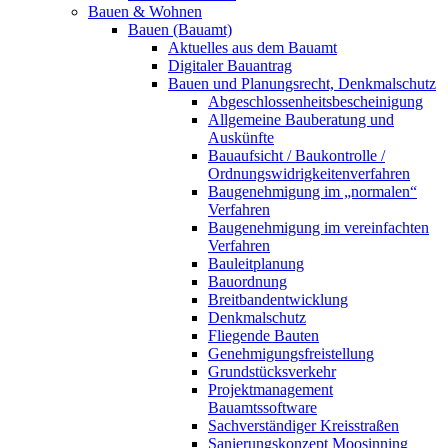
Bauen & Wohnen
Bauen (Bauamt)
Aktuelles aus dem Bauamt
Digitaler Bauantrag
Bauen und Planungsrecht, Denkmalschutz
Abgeschlossenheitsbescheinigung
Allgemeine Bauberatung und
Auskünfte
Bauaufsicht / Baukontrolle /
Ordnungswidrigkeitenverfahren
Baugenehmigung im „normalen“
Verfahren
Baugenehmigung im vereinfachten
Verfahren
Bauleitplanung
Bauordnung
Breitbandentwicklung
Denkmalschutz
Fliegende Bauten
Genehmigungsfreistellung
Grundstücksverkehr
Projektmanagement
Bauamtssoftware
Sachverständiger Kreisstraßen
Sanierungskonzept Moosinning