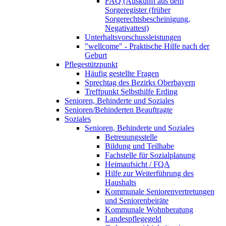
FAQ (Auskunft aus dem
Sorgeregister (früher
Sorgerechtsbescheinigung,
Negativattest)
Unterhaltsvorschussleistungen
"wellcome" - Praktische Hilfe nach der
Geburt
Pflegestützpunkt
Häufig gestellte Fragen
Sprechtag des Bezirks Oberbayern
Treffpunkt Selbsthilfe Erding
Senioren, Behinderte und Soziales
Senioren/Behinderten Beauftragte
Soziales
Senioren, Behinderte und Soziales
Betreuungsstelle
Bildung und Teilhabe
Fachstelle für Sozialplanung
Heimaufsicht / FQA
Hilfe zur Weiterführung des
Haushalts
Kommunale Seniorenvertretungen
und Seniorenbeiräte
Kommunale Wohnberatung
Landespflegegeld