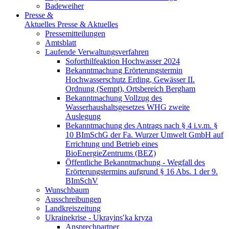
Badeweiher
Presse &
Aktuelles
Presse & Aktuelles
Pressemitteilungen
Amtsblatt
Laufende Verwaltungsverfahren
Soforthilfeaktion Hochwasser 2024
Bekanntmachung Erörterungstermin
Hochwasserschutz Erding, Gewässer II.
Ordnung (Sempt), Ortsbereich Bergham
Bekanntmachung Vollzug des
Wasserhaushaltsgesetzes WHG zweite
Auslegung
Bekanntmachung des Antrags nach § 4 i.v.m. §
10 BImSchG der Fa. Wurzer Umwelt GmbH auf
Errichtung und Betrieb eines
BioEnergieZentrums (BEZ)
Öffentliche Bekanntmachung - Wegfall des
Erörterungstermins aufgrund § 16 Abs. 1 der 9.
BImSchV
Wunschbaum
Ausschreibungen
Landkreiszeitung
Ukrainekrise - Ukrayinsʹka kryza
Ansprechpartner