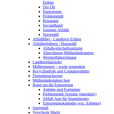
Erding
Der Öli
Papiertonne
Problemmüll
Reparatur
Secondhand
Sonstige Abfälle
Sperrmüll
Abfallfibel - Landkreis Erding
Abfallgebühren / Hausmüll
Abfallwirtschaftssatzung
Abrechnung Müllumladestation
Wertstoffabrechnung
Landkreishäcksler
Mülltrennung – waste separation
Recyclinghöfe und Containerplätze
Deponienachsorge
Müllumladestation Isen
Rund um die Entsorgung
Anträge und Formulare
Problemmüll-Termine (interaktiv)
Abfall-App für Smartphones
Entsorgungskalender (ext. Anbieter)
Sperrmüll
Verschenk Markt