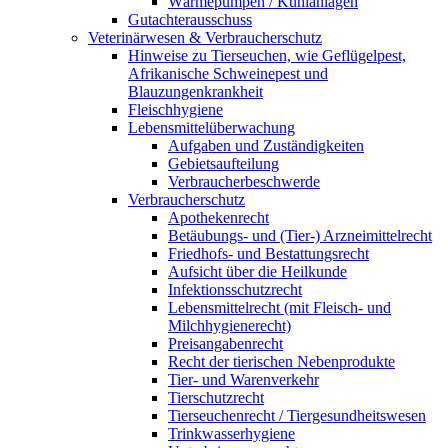
Wärmepumpen / Kühlanlagen
Gutachterausschuss
Veterinärwesen & Verbraucherschutz
Hinweise zu Tierseuchen, wie Geflügelpest,
Afrikanische Schweinepest und
Blauzungenkrankheit
Fleischhygiene
Lebensmittelüberwachung
Aufgaben und Zuständigkeiten
Gebietsaufteilung
Verbraucherbeschwerde
Verbraucherschutz
Apothekenrecht
Betäubungs- und (Tier-) Arzneimittelrecht
Friedhofs- und Bestattungsrecht
Aufsicht über die Heilkunde
Infektionsschutzrecht
Lebensmittelrecht (mit Fleisch- und
Milchhygienerecht)
Preisangabenrecht
Recht der tierischen Nebenprodukte
Tier- und Warenverkehr
Tierschutzrecht
Tierseuchenrecht / Tiergesundheitswesen
Trinkwasserhygiene