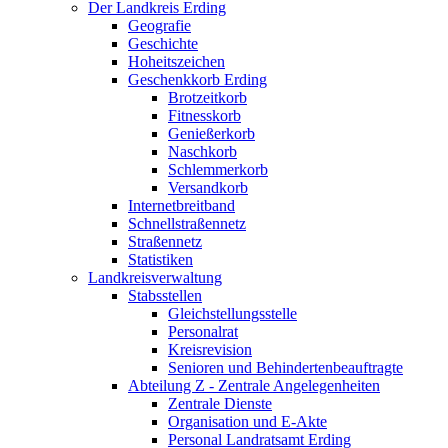
Der Landkreis Erding
Geografie
Geschichte
Hoheitszeichen
Geschenkkorb Erding
Brotzeitkorb
Fitnesskorb
Genießerkorb
Naschkorb
Schlemmerkorb
Versandkorb
Internetbreitband
Schnellstraßennetz
Straßennetz
Statistiken
Landkreisverwaltung
Stabsstellen
Gleichstellungsstelle
Personalrat
Kreisrevision
Senioren und Behindertenbeauftragte
Abteilung Z - Zentrale Angelegenheiten
Zentrale Dienste
Organisation und E-Akte
Personal Landratsamt Erding