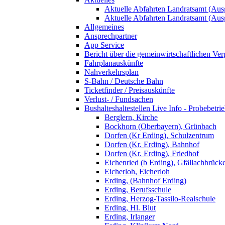
Aktuelle Abfahrten Landratsamt (Aus
Aktuelle Abfahrten Landratsamt (Aus
Allgemeines
Ansprechpartner
App Service
Bericht über die gemeinwirtschaftlichen Ver
Fahrplanauskünfte
Nahverkehrsplan
S-Bahn / Deutsche Bahn
Ticketfinder / Preisauskünfte
Verlust- / Fundsachen
Bushalteshaltestellen Live Info - Probebetri
Berglern, Kirche
Bockhorn (Oberbayern), Grünbach
Dorfen (Kr Erding), Schulzentrum
Dorfen (Kr. Erding), Bahnhof
Dorfen (Kr. Erding), Friedhof
Eichenried (b Erding), Gfällachbrück
Eicherloh, Eicherloh
Erding, (Bahnhof Erding)
Erding, Berufsschule
Erding, Herzog-Tassilo-Realschule
Erding, Hl. Blut
Erding, Irlanger