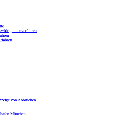
fte
swidrigkeitenverfahren
ahren
rfahren
Anzeige von Abbrüchen
ghafen München