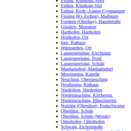
Erding, Klinikum Nord
Erding, Klinikum Süd
Erding, Korb.-Aigner-Gymnasium
Finsing (Kr. Erding), Maibaum
Forstern (Oberbay), Hauptstraße
Glaslern, Mooslern
Harthofen, Harthofen
Hörlkofen, Ort
Isen, Rathaus
Jettenstetten, Ort
Langengeisling, Kirchplatz
Langenpreising, Nord
Langenpreising, Schule
Manhartsdorf, Manhartsdorf
Moosinning, Kapelle
Neuching, Oberneuching
Neufinsing, Rathaus
Niederlern, Niederlern
Niederneuching, Kirchenstr.
Niederneuching, Münchnerstr.
Notzing (Oberding), Postschwaige
Oberding, Schule
Oberding, Schule (Wende)
Ottenhofen, Ottenhofen
Schwaig, Eichenstraße