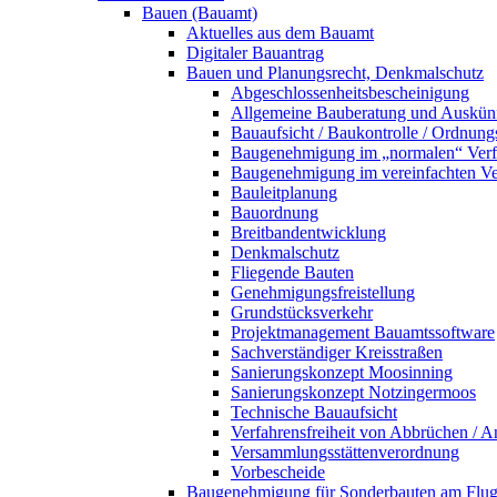
Bauen (Bauamt)
Aktuelles aus dem Bauamt
Digitaler Bauantrag
Bauen und Planungsrecht, Denkmalschutz
Abgeschlossenheitsbescheinigung
Allgemeine Bauberatung und Auskün
Bauaufsicht / Baukontrolle / Ordnung
Baugenehmigung im „normalen“ Verf
Baugenehmigung im vereinfachten Ve
Bauleitplanung
Bauordnung
Breitbandentwicklung
Denkmalschutz
Fliegende Bauten
Genehmigungsfreistellung
Grundstücksverkehr
Projektmanagement Bauamtssoftware
Sachverständiger Kreisstraßen
Sanierungskonzept Moosinning
Sanierungskonzept Notzingermoos
Technische Bauaufsicht
Verfahrensfreiheit von Abbrüchen / 
Versammlungsstättenverordnung
Vorbescheide
Baugenehmigung für Sonderbauten am Flu