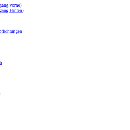
gang vorne)
gang Hinten)
pflichtungen
eb
e