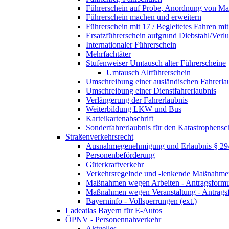
Führerschein auf Probe, Anordnung von 
Führerschein machen und erweitern
Führerschein mit 17 / Begleitetes Fahren mit
Ersatzführerschein aufgrund Diebstahl/Ver
Internationaler Führerschein
Mehrfachtäter
Stufenweiser Umtausch alter Führerscheine
Umtausch Altführerschein
Umschreibung einer ausländischen Fahrerla
Umschreibung einer Dienstfahrerlaubnis
Verlängerung der Fahrerlaubnis
Weiterbildung LKW und Bus
Karteikartenabschrift
Sonderfahrerlaubnis für den Katastrophensc
Straßenverkehrsrecht
Ausnahmegenehmigung und Erlaubnis § 2
Personenbeförderung
Güterkraftverkehr
Verkehrsregelnde und -lenkende Maßnahmen
Maßnahmen wegen Arbeiten - Antragsformu
Maßnahmen wegen Veranstaltung - Antrags
Bayerninfo - Vollsperrungen (ext.)
Ladeatlas Bayern für E-Autos
ÖPNV - Personennahverkehr
Aktuelles