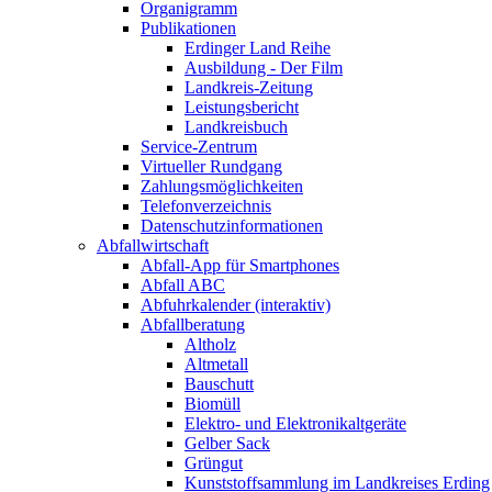
Organigramm
Publikationen
Erdinger Land Reihe
Ausbildung - Der Film
Landkreis-Zeitung
Leistungsbericht
Landkreisbuch
Service-Zentrum
Virtueller Rundgang
Zahlungsmöglichkeiten
Telefonverzeichnis
Datenschutzinformationen
Abfallwirtschaft
Abfall-App für Smartphones
Abfall ABC
Abfuhrkalender (interaktiv)
Abfallberatung
Altholz
Altmetall
Bauschutt
Biomüll
Elektro- und Elektronikaltgeräte
Gelber Sack
Grüngut
Kunststoffsammlung im Landkreises Erding