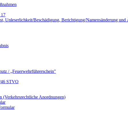
Maßnahmen
 17
lust, Unleserlichkeit/Beschädigung, Berichtigung/Namensänderung un
ubnis
hutz / „Feuerwehrführerschein"
9/46 STVO
 (Verkehrsrechtliche Anordnungen)
lar
formular