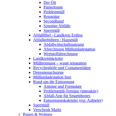
Der Öli
Papiertonne
Problemmüll
Reparatur
Secondhand
Sonstige Abfälle
Sperrmüll
Abfallfibel - Landkreis Erding
Abfallgebühren / Hausmüll
Abfallwirtschaftssatzung
Abrechnung Müllumladestation
Wertstoffabrechnung
Landkreishäcksler
Mülltrennung – waste separation
Recyclinghöfe und Containerplätze
Deponienachsorge
Müllumladestation Isen
Rund um die Entsorgung
Anträge und Formulare
Problemmüll-Termine (interaktiv)
Abfall-App für Smartphones
Entsorgungskalender (ext. Anbieter)
Sperrmüll
Verschenk Markt
Bauen & Wohnen