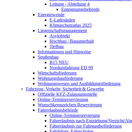
Leitung - Abteilung 4
Enteignungsbehörde
Energiewende
E-Ladesäulen
Klimaschutzatlas 2025
Liegenschaftsmanagement
Asylobjekt
Hochbau | Bauunterhalt
Tiefbau
Informationen und Hinweise
Straßenbau
B15 NEU
Nordumfahrung ED 99
Wirtschaftsförderung
Wohnungsbauförderung
Wohnungswesen und Ausbildungsförderung
Fahrzeug, Verkehr, Sicherheit & Gewerbe
Offizielle KFZ-Zulassungsstelle
Online-Terminreservierung
Wunschkennzeichen Reservierung
Fahrerlaubnisbehörde
Online-Terminreservierung
Fahrerlaubnis nach Entziehung/Verzicht/A
Fahrerlaubnis zur Fahrgastbeförderung
Fahrlehrer, Fahrschulen