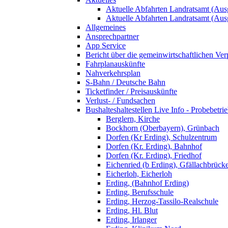
Aktuelle Abfahrten Landratsamt (Aus
Aktuelle Abfahrten Landratsamt (Aus
Allgemeines
Ansprechpartner
App Service
Bericht über die gemeinwirtschaftlichen Ver
Fahrplanauskünfte
Nahverkehrsplan
S-Bahn / Deutsche Bahn
Ticketfinder / Preisauskünfte
Verlust- / Fundsachen
Bushalteshaltestellen Live Info - Probebetri
Berglern, Kirche
Bockhorn (Oberbayern), Grünbach
Dorfen (Kr Erding), Schulzentrum
Dorfen (Kr. Erding), Bahnhof
Dorfen (Kr. Erding), Friedhof
Eichenried (b Erding), Gfällachbrück
Eicherloh, Eicherloh
Erding, (Bahnhof Erding)
Erding, Berufsschule
Erding, Herzog-Tassilo-Realschule
Erding, Hl. Blut
Erding, Irlanger