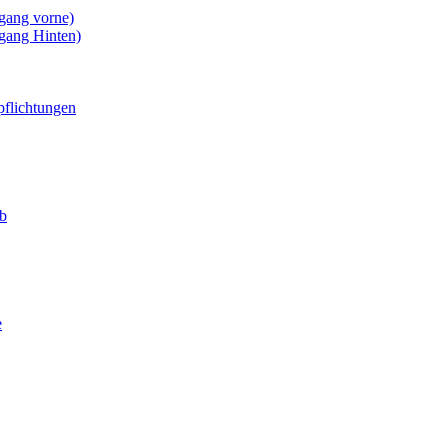
gang vorne)
gang Hinten)
pflichtungen
eb
e