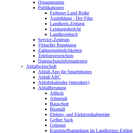
Organigramm
Publikationen
Erdinger Land Reihe
Ausbildung - Der Film
Landkreis-Zeitung
Leistungsbericht
Landkreisbuch
Service-Zentrum
Virtueller Rundgang
Zahlungsmöglichkeiten
Telefonverzeichnis
Datenschutzinformationen
Abfallwirtschaft
Abfall-App für Smartphones
Abfall ABC
Abfuhrkalender (interaktiv)
Abfallberatung
Altholz
Altmetall
Bauschutt
Biomüll
Elektro- und Elektronikaltgeräte
Gelber Sack
Grüngut
Kunststoffsammlung im Landkreises Erding