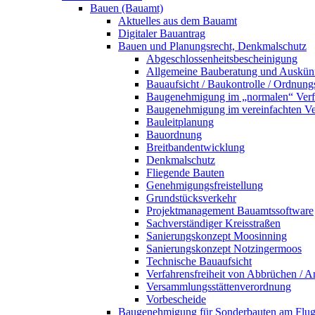
Bauen (Bauamt)
Aktuelles aus dem Bauamt
Digitaler Bauantrag
Bauen und Planungsrecht, Denkmalschutz
Abgeschlossenheitsbescheinigung
Allgemeine Bauberatung und Auskün
Bauaufsicht / Baukontrolle / Ordnung
Baugenehmigung im „normalen“ Verf
Baugenehmigung im vereinfachten Ve
Bauleitplanung
Bauordnung
Breitbandentwicklung
Denkmalschutz
Fliegende Bauten
Genehmigungsfreistellung
Grundstücksverkehr
Projektmanagement Bauamtssoftware
Sachverständiger Kreisstraßen
Sanierungskonzept Moosinning
Sanierungskonzept Notzingermoos
Technische Bauaufsicht
Verfahrensfreiheit von Abbrüchen / 
Versammlungsstättenverordnung
Vorbescheide
Baugenehmigung für Sonderbauten am Flu