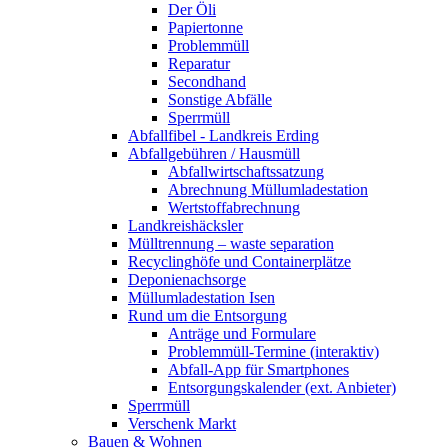
Der Öli
Papiertonne
Problemmüll
Reparatur
Secondhand
Sonstige Abfälle
Sperrmüll
Abfallfibel - Landkreis Erding
Abfallgebühren / Hausmüll
Abfallwirtschaftssatzung
Abrechnung Müllumladestation
Wertstoffabrechnung
Landkreishäcksler
Mülltrennung – waste separation
Recyclinghöfe und Containerplätze
Deponienachsorge
Müllumladestation Isen
Rund um die Entsorgung
Anträge und Formulare
Problemmüll-Termine (interaktiv)
Abfall-App für Smartphones
Entsorgungskalender (ext. Anbieter)
Sperrmüll
Verschenk Markt
Bauen & Wohnen