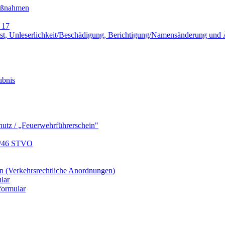
Maßnahmen
 17
lust, Unleserlichkeit/Beschädigung, Berichtigung/Namensänderung un
ubnis
hutz / „Feuerwehrführerschein"
9/46 STVO
 (Verkehrsrechtliche Anordnungen)
lar
formular