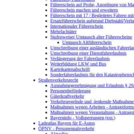
Führerschein auf Probe, Anordnung von 
Führerschein machen und erweitern
Führerschein mit 17 / Begleitetes Fahren mit
Ersatzführerschein aufgrund Diebstahl/Ver
Internationaler Führerschein
Mehrfachtäter
Stufenweiser Umtausch alter Führerscheine
Umtausch Altführerschein
Umschreibung einer ausländischen Fahrerla
Umschreibung einer Dienstfahrerlaubnis
Verlängerung der Fahrerlaubnis
Weiterbildung LKW und Bus
Karteikartenabschrift
Sonderfahrerlaubnis für den Katastrophensc
Straßenverkehrsrecht
Ausnahmegenehmigung und Erlaubnis § 2
Personenbeförderung
Güterkraftverkehr
Verkehrsregelnde und -lenkende Maßnahmen
Maßnahmen wegen Arbeiten - Antragsformu
Maßnahmen wegen Veranstaltung - Antrags
Bayerninfo - Vollsperrungen (ext.)
Ladeatlas Bayern für E-Autos
ÖPNV - Personennahverkehr
Aktuelles