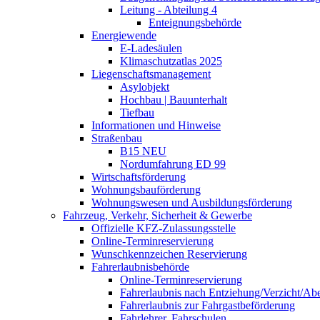
Leitung - Abteilung 4
Enteignungsbehörde
Energiewende
E-Ladesäulen
Klimaschutzatlas 2025
Liegenschaftsmanagement
Asylobjekt
Hochbau | Bauunterhalt
Tiefbau
Informationen und Hinweise
Straßenbau
B15 NEU
Nordumfahrung ED 99
Wirtschaftsförderung
Wohnungsbauförderung
Wohnungswesen und Ausbildungsförderung
Fahrzeug, Verkehr, Sicherheit & Gewerbe
Offizielle KFZ-Zulassungsstelle
Online-Terminreservierung
Wunschkennzeichen Reservierung
Fahrerlaubnisbehörde
Online-Terminreservierung
Fahrerlaubnis nach Entziehung/Verzicht/A
Fahrerlaubnis zur Fahrgastbeförderung
Fahrlehrer, Fahrschulen