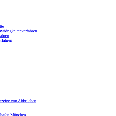
fte
swidrigkeitenverfahren
ahren
rfahren
Anzeige von Abbrüchen
ghafen München