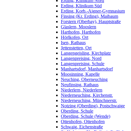
Erding, Klinikum Nord
Erding, Klinikum Süd
Erding, Korb.-Aigner-Gymnasium
Finsing (Kr. Erding), Maibaum
Forstern (Oberbay), Hauptstraße
Glaslern, Mooslern
Harthofen, Harthofen
Hörlkofen, Ort
Isen, Rathaus
Jettenstetten, Ort
Langengeisling, Kirchplatz
Langenpreising, Nord
Langenpreising, Schule
Manhartsdorf, Manhartsdorf
Moosinning, Kapelle
Neuching, Oberneuching
Neufinsing, Rathaus
Niederlern, Niederlern
Niederneuching, Kirchenstr.
Niederneuching, Münchnerstr.
Notzing (Oberding), Postschwaige
Oberding, Schule
Oberding, Schule (Wende)
Ottenhofen, Ottenhofen
Schwaig, Eichenstraße