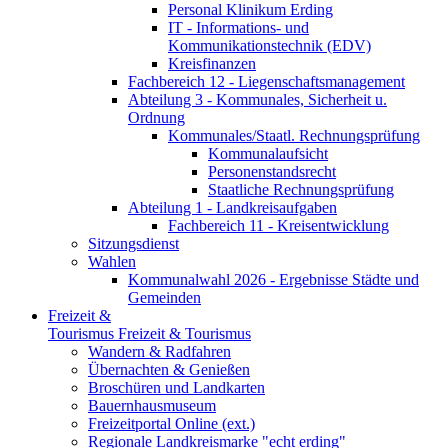
Personal Klinikum Erding
IT - Informations- und
Kommunikationstechnik (EDV)
Kreisfinanzen
Fachbereich 12 - Liegenschaftsmanagement
Abteilung 3 - Kommunales, Sicherheit u.
Ordnung
Kommunales/Staatl. Rechnungsprüfung
Kommunalaufsicht
Personenstandsrecht
Staatliche Rechnungsprüfung
Abteilung 1 - Landkreisaufgaben
Fachbereich 11 - Kreisentwicklung
Sitzungsdienst
Wahlen
Kommunalwahl 2026 - Ergebnisse Städte und
Gemeinden
Freizeit &
Tourismus
Freizeit & Tourismus
Wandern & Radfahren
Übernachten & Genießen
Broschüren und Landkarten
Bauernhausmuseum
Freizeitportal Online (ext.)
Regionale Landkreismarke "echt erding"