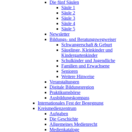
Die fünf Säulen
Säule 1
Säule 2
Säule 3
Säule 4
Säule 5
Newsletter
Bildungs- und Beratungswegweiser
Schwangerschaft & Geburt
Säuglinge, Kleinkinder und
Kindergartenkinder
Schulkinder und Jugendliche
Familien und Erwachsene
Senioren
Weitere Hinweise
Veranstaltungen
Digitale Bildungsregion
Praktikumsbörse
Ausbildungskompass
Internationales Fest der Begegnung
Kreismedienzentrum
Aufgaben
Die Geschichte
Allgemeines Medienrecht
Medienkataloge