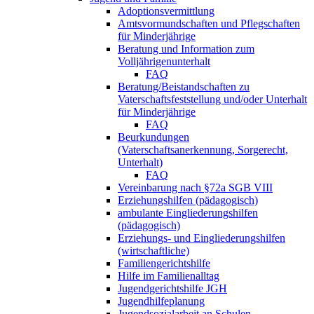
Adoptionsvermittlung
Amtsvormundschaften und Pflegschaften
für Minderjährige
Beratung und Information zum
Volljährigenunterhalt
FAQ
Beratung/Beistandschaften zu
Vaterschaftsfeststellung und/oder Unterhalt
für Minderjährige
FAQ
Beurkundungen
(Vaterschaftsanerkennung, Sorgerecht,
Unterhalt)
FAQ
Vereinbarung nach §72a SGB VIII
Erziehungshilfen (pädagogisch)
ambulante Eingliederungshilfen
(pädagogisch)
Erziehungs- und Eingliederungshilfen
(wirtschaftliche)
Familiengerichtshilfe
Hilfe im Familienalltag
Jugendgerichtshilfe JGH
Jugendhilfeplanung
Jugendsozialarbeit an Schulen