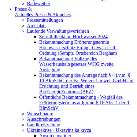
Badeweiher
Presse &
Aktuelles
Presse & Aktuelles
Pressemitteilungen
Amtsblatt
Laufende Verwaltungsverfahren
Soforthilfeaktion Hochwasser 2024
Bekanntmachung Erörterungstermin
Hochwasserschutz Erding, Gewässer II.
Ordnung (Sempt), Ortsbereich Bergham
Bekanntmachung Vollzug des
Wasserhaushaltsgesetzes WHG zweite
Auslegung
Bekanntmachung des Antrags nach § 4 i.v.m. §
10 BImSchG der Fa. Wurzer Umwelt GmbH auf
Errichtung und Betrieb eines
BioEnergieZentrums (BEZ)
Öffentliche Bekanntmachung - Wegfall des
Erörterungstermins aufgrund § 16 Abs. 1 der 9.
BImSchV
Wunschbaum
Ausschreibungen
Landkreiszeitung
Ukrainekrise - Ukrayinsʹka kryza
Ansprechpartner