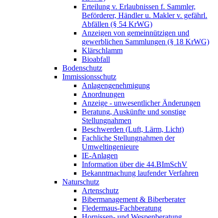
Erteilung v. Erlaubnissen f. Sammler,
Beförderer, Händler u. Makler v. gefährl.
Abfällen (§ 54 KrWG)
Anzeigen von gemeinnützigen und
gewerblichen Sammlungen (§ 18 KrWG)
Klärschlamm
Bioabfall
Bodenschutz
Immissionsschutz
Anlagengenehmigung
Anordnungen
Anzeige - unwesentlicher Änderungen
Beratung, Auskünfte und sonstige
Stellungnahmen
Beschwerden (Luft, Lärm, Licht)
Fachliche Stellungnahmen der
Umweltingenieure
IE-Anlagen
Information über die 44.BImSchV
Bekanntmachung laufender Verfahren
Naturschutz
Artenschutz
Bibermanagement & Biberberater
Fledermaus-Fachberatung
Hornissen- und Wespenberatung