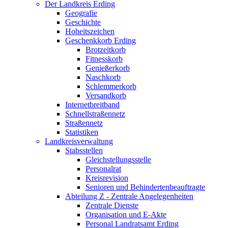
Der Landkreis Erding
Geografie
Geschichte
Hoheitszeichen
Geschenkkorb Erding
Brotzeitkorb
Fitnesskorb
Genießerkorb
Naschkorb
Schlemmerkorb
Versandkorb
Internetbreitband
Schnellstraßennetz
Straßennetz
Statistiken
Landkreisverwaltung
Stabsstellen
Gleichstellungsstelle
Personalrat
Kreisrevision
Senioren und Behindertenbeauftragte
Abteilung Z - Zentrale Angelegenheiten
Zentrale Dienste
Organisation und E-Akte
Personal Landratsamt Erding