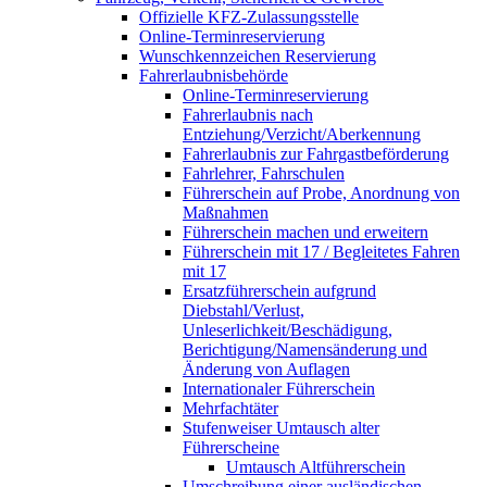
Offizielle KFZ-Zulassungsstelle
Online-Terminreservierung
Wunschkennzeichen Reservierung
Fahrerlaubnisbehörde
Online-Terminreservierung
Fahrerlaubnis nach
Entziehung/Verzicht/Aberkennung
Fahrerlaubnis zur Fahrgastbeförderung
Fahrlehrer, Fahrschulen
Führerschein auf Probe, Anordnung von
Maßnahmen
Führerschein machen und erweitern
Führerschein mit 17 / Begleitetes Fahren
mit 17
Ersatzführerschein aufgrund
Diebstahl/Verlust,
Unleserlichkeit/Beschädigung,
Berichtigung/Namensänderung und
Änderung von Auflagen
Internationaler Führerschein
Mehrfachtäter
Stufenweiser Umtausch alter
Führerscheine
Umtausch Altführerschein
Umschreibung einer ausländischen