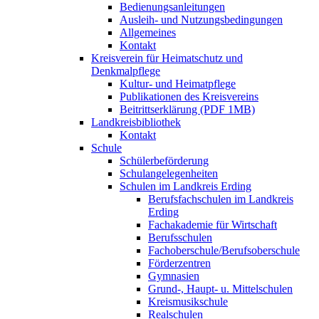
Bedienungsanleitungen
Ausleih- und Nutzungsbedingungen
Allgemeines
Kontakt
Kreisverein für Heimatschutz und
Denkmalpflege
Kultur- und Heimatpflege
Publikationen des Kreisvereins
Beitrittserklärung (PDF 1MB)
Landkreisbibliothek
Kontakt
Schule
Schülerbeförderung
Schulangelegenheiten
Schulen im Landkreis Erding
Berufsfachschulen im Landkreis
Erding
Fachakademie für Wirtschaft
Berufsschulen
Fachoberschule/Berufsoberschule
Förderzentren
Gymnasien
Grund-, Haupt- u. Mittelschulen
Kreismusikschule
Realschulen