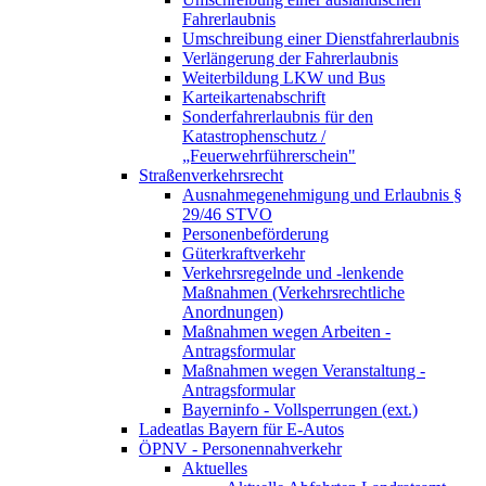
Fahrerlaubnis
Umschreibung einer Dienstfahrerlaubnis
Verlängerung der Fahrerlaubnis
Weiterbildung LKW und Bus
Karteikartenabschrift
Sonderfahrerlaubnis für den
Katastrophenschutz /
„Feuerwehrführerschein"
Straßenverkehrsrecht
Ausnahmegenehmigung und Erlaubnis §
29/46 STVO
Personenbeförderung
Güterkraftverkehr
Verkehrsregelnde und -lenkende
Maßnahmen (Verkehrsrechtliche
Anordnungen)
Maßnahmen wegen Arbeiten -
Antragsformular
Maßnahmen wegen Veranstaltung -
Antragsformular
Bayerninfo - Vollsperrungen (ext.)
Ladeatlas Bayern für E-Autos
ÖPNV - Personennahverkehr
Aktuelles