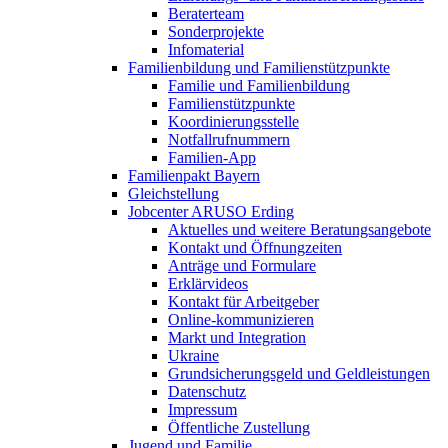
Beraterteam
Sonderprojekte
Infomaterial
Familienbildung und Familienstützpunkte
Familie und Familienbildung
Familienstützpunkte
Koordinierungsstelle
Notfallrufnummern
Familien-App
Familienpakt Bayern
Gleichstellung
Jobcenter ARUSO Erding
Aktuelles und weitere Beratungsangebote
Kontakt und Öffnungzeiten
Anträge und Formulare
Erklärvideos
Kontakt für Arbeitgeber
Online-kommunizieren
Markt und Integration
Ukraine
Grundsicherungsgeld und Geldleistungen
Datenschutz
Impressum
Öffentliche Zustellung
Jugend und Familie