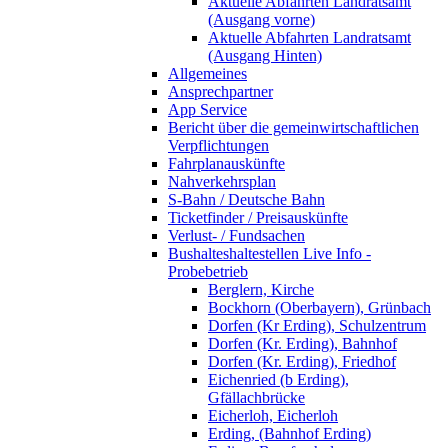
Aktuelle Abfahrten Landratsamt
(Ausgang vorne)
Aktuelle Abfahrten Landratsamt
(Ausgang Hinten)
Allgemeines
Ansprechpartner
App Service
Bericht über die gemeinwirtschaftlichen
Verpflichtungen
Fahrplanauskünfte
Nahverkehrsplan
S-Bahn / Deutsche Bahn
Ticketfinder / Preisauskünfte
Verlust- / Fundsachen
Bushalteshaltestellen Live Info -
Probebetrieb
Berglern, Kirche
Bockhorn (Oberbayern), Grünbach
Dorfen (Kr Erding), Schulzentrum
Dorfen (Kr. Erding), Bahnhof
Dorfen (Kr. Erding), Friedhof
Eichenried (b Erding),
Gfällachbrücke
Eicherloh, Eicherloh
Erding, (Bahnhof Erding)