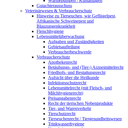
Wärmepumpen / Kühlanlagen
Gutachterausschuss
Veterinärwesen & Verbraucherschutz
Hinweise zu Tierseuchen, wie Geflügelpest,
Afrikanische Schweinepest und
Blauzungenkrankheit
Fleischhygiene
Lebensmittelüberwachung
Aufgaben und Zuständigkeiten
Gebietsaufteilung
Verbraucherbeschwerde
Verbraucherschutz
Apothekenrecht
Betäubungs- und (Tier-) Arzneimittelrecht
Friedhofs- und Bestattungsrecht
Aufsicht über die Heilkunde
Infektionsschutzrecht
Lebensmittelrecht (mit Fleisch- und
Milchhygienerecht)
Preisangabenrecht
Recht der tierischen Nebenprodukte
Tier- und Warenverkehr
Tierschutzrecht
Tierseuchenrecht / Tiergesundheitswesen
Trinkwasserhygiene