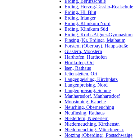
Erding, Berufsschule
Erding, Herzog-Tassilo-Realschule
Erding, Hl. Blut
Erding, Irlanger
Erding, Klinikum Nord
Erding, Klinikum Süd
Erding, Korb.-Aigner-Gymnasium
Finsing (Kr. Erding), Maibaum
Forstern (Oberbay), Hauptstraße
Glaslern, Mooslern
Harthofen, Harthofen
Hörlkofen, Ort
Isen, Rathaus
Jettenstetten, Ort
Langengeisling, Kirchplatz
Langenpreising, Nord
Langenpreising, Schule
Manhartsdorf, Manhartsdorf
Moosinning, Kapelle
Neuching, Oberneuching
Neufinsing, Rathaus
Niederlern, Niederlern
Niederneuching, Kirchenstr.
Niederneuching, Münchnerstr.
Notzing (Oberding), Postschwaige