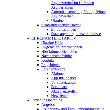
Asylbewerber im laufenden
Asylverfahren
Aufenthaltsregelung für abgelehnte
Asylbewerber
Ukraine
Staatsangehörigkeitsrecht
Einbürgerungen
Staatsangehörigkeitsverhältnisse
EHRENAMTLICH AKTIV
Ukraine Hilfe
Allgemeine Informationen
Hier können Sie helfen
Nachbarschaftshilfe
Kontakt
Fragebögen
Ehrenamtskarte
Aktionen
App für Inhaber
Voraussetzungen
Formulare
Akzeptanzstellen
Newsletter
Erziehungsberatung
Angebot
Erziehungs- und Familienberatungsstelle