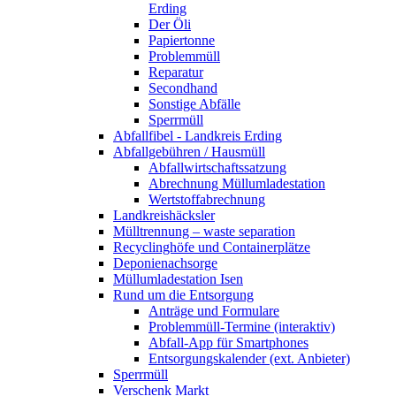
Erding
Der Öli
Papiertonne
Problemmüll
Reparatur
Secondhand
Sonstige Abfälle
Sperrmüll
Abfallfibel - Landkreis Erding
Abfallgebühren / Hausmüll
Abfallwirtschaftssatzung
Abrechnung Müllumladestation
Wertstoffabrechnung
Landkreishäcksler
Mülltrennung – waste separation
Recyclinghöfe und Containerplätze
Deponienachsorge
Müllumladestation Isen
Rund um die Entsorgung
Anträge und Formulare
Problemmüll-Termine (interaktiv)
Abfall-App für Smartphones
Entsorgungskalender (ext. Anbieter)
Sperrmüll
Verschenk Markt