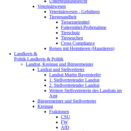
Unterbringungsrecht
Veterinärwesen
Veterinärwesen - Gebühren
Tiergesundheit
Tierarzneimittel
Futtermittel-Probenahme
Tierschutz
Tierseuchen
Cross Compliance
Reisen mit Heimtieren (Haustieren)
Landkreis &
Politik
Landkreis & Politik
Landrat, Kreistag und Bürgermeister
Landrat und Stellvertreter
Landrat Martin Bayerstorfer
1. Stellvertretender Landrat
2. Stellvertretender Landrat
Weitere Stellvertreterin des Landrats im
Amt
Bürgermeister und Stellvertreter
Kreistag
Fraktionen
CSU
FW
AfD