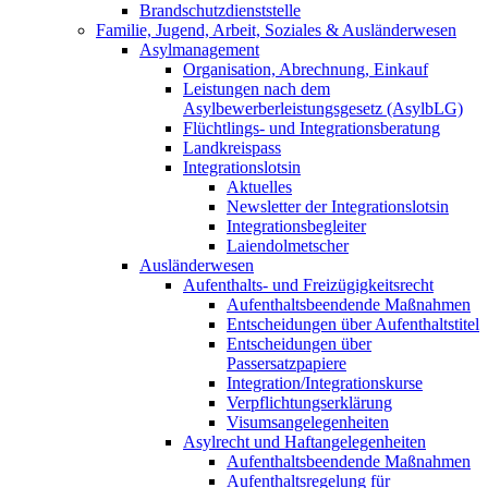
Brandschutzdienststelle
Familie, Jugend, Arbeit, Soziales & Ausländerwesen
Asylmanagement
Organisation, Abrechnung, Einkauf
Leistungen nach dem
Asylbewerberleistungsgesetz (AsylbLG)
Flüchtlings- und Integrationsberatung
Landkreispass
Integrationslotsin
Aktuelles
Newsletter der Integrationslotsin
Integrationsbegleiter
Laiendolmetscher
Ausländerwesen
Aufenthalts- und Freizügigkeitsrecht
Aufenthaltsbeendende Maßnahmen
Entscheidungen über Aufenthaltstitel
Entscheidungen über
Passersatzpapiere
Integration/Integrationskurse
Verpflichtungserklärung
Visumsangelegenheiten
Asylrecht und Haftangelegenheiten
Aufenthaltsbeendende Maßnahmen
Aufenthaltsregelung für