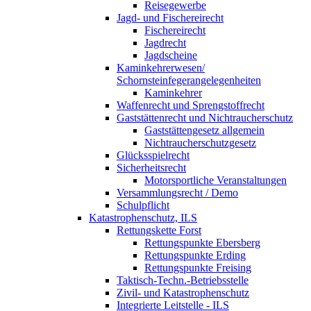
Reisegewerbe
Jagd- und Fischereirecht
Fischereirecht
Jagdrecht
Jagdscheine
Kaminkehrerwesen/
Schornsteinfegerangelegenheiten
Kaminkehrer
Waffenrecht und Sprengstoffrecht
Gaststättenrecht und Nichtraucherschutz
Gaststättengesetz allgemein
Nichtraucherschutzgesetz
Glücksspielrecht
Sicherheitsrecht
Motorsportliche Veranstaltungen
Versammlungsrecht / Demo
Schulpflicht
Katastrophenschutz, ILS
Rettungskette Forst
Rettungspunkte Ebersberg
Rettungspunkte Erding
Rettungspunkte Freising
Taktisch-Techn.-Betriebsstelle
Zivil- und Katastrophenschutz
Integrierte Leitstelle - ILS