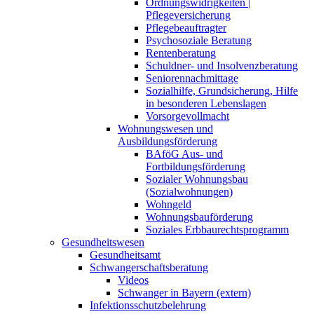
Ordnungswidrigkeiten |
Pflegeversicherung
Pflegebeauftragter
Psychosoziale Beratung
Rentenberatung
Schuldner- und Insolvenzberatung
Seniorennachmittage
Sozialhilfe, Grundsicherung, Hilfe
in besonderen Lebenslagen
Vorsorgevollmacht
Wohnungswesen und
Ausbildungsförderung
BAföG Aus- und
Fortbildungsförderung
Sozialer Wohnungsbau
(Sozialwohnungen)
Wohngeld
Wohnungsbauförderung
Soziales Erbbaurechtsprogramm
Gesundheitswesen
Gesundheitsamt
Schwangerschaftsberatung
Videos
Schwanger in Bayern (extern)
Infektionsschutzbelehrung