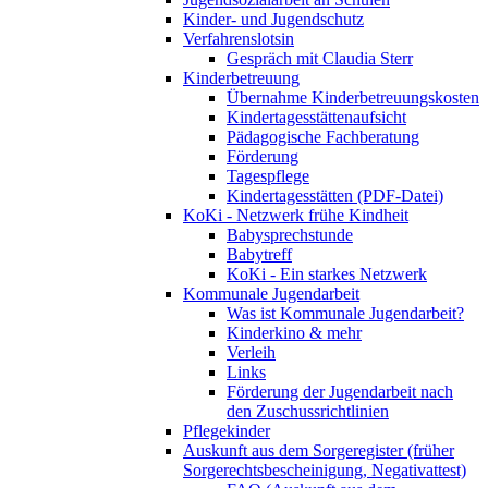
Kinder- und Jugendschutz
Verfahrenslotsin
Gespräch mit Claudia Sterr
Kinderbetreuung
Übernahme Kinderbetreuungskosten
Kindertagesstättenaufsicht
Pädagogische Fachberatung
Förderung
Tagespflege
Kindertagesstätten (PDF-Datei)
KoKi - Netzwerk frühe Kindheit
Babysprechstunde
Babytreff
KoKi - Ein starkes Netzwerk
Kommunale Jugendarbeit
Was ist Kommunale Jugendarbeit?
Kinderkino & mehr
Verleih
Links
Förderung der Jugendarbeit nach
den Zuschussrichtlinien
Pflegekinder
Auskunft aus dem Sorgeregister (früher
Sorgerechtsbescheinigung, Negativattest)