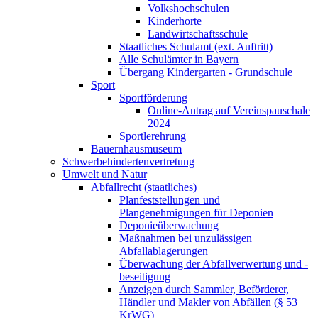
Volkshochschulen
Kinderhorte
Landwirtschaftsschule
Staatliches Schulamt (ext. Auftritt)
Alle Schulämter in Bayern
Übergang Kindergarten - Grundschule
Sport
Sportförderung
Online-Antrag auf Vereinspauschale
2024
Sportlerehrung
Bauernhausmuseum
Schwerbehindertenvertretung
Umwelt und Natur
Abfallrecht (staatliches)
Planfeststellungen und
Plangenehmigungen für Deponien
Deponieüberwachung
Maßnahmen bei unzulässigen
Abfallablagerungen
Überwachung der Abfallverwertung und -
beseitigung
Anzeigen durch Sammler, Beförderer,
Händler und Makler von Abfällen (§ 53
KrWG)