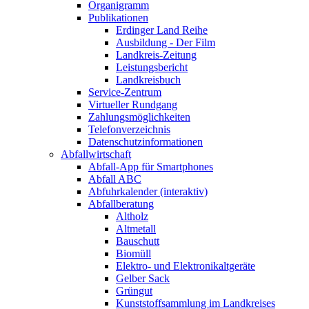
Organigramm
Publikationen
Erdinger Land Reihe
Ausbildung - Der Film
Landkreis-Zeitung
Leistungsbericht
Landkreisbuch
Service-Zentrum
Virtueller Rundgang
Zahlungsmöglichkeiten
Telefonverzeichnis
Datenschutzinformationen
Abfallwirtschaft
Abfall-App für Smartphones
Abfall ABC
Abfuhrkalender (interaktiv)
Abfallberatung
Altholz
Altmetall
Bauschutt
Biomüll
Elektro- und Elektronikaltgeräte
Gelber Sack
Grüngut
Kunststoffsammlung im Landkreises