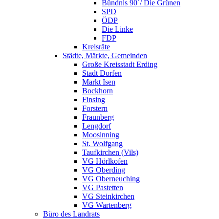
Bündnis 90´/ Die Grünen
SPD
ÖDP
Die Linke
FDP
Kreisräte
Städte, Märkte, Gemeinden
Große Kreisstadt Erding
Stadt Dorfen
Markt Isen
Bockhorn
Finsing
Forstern
Fraunberg
Lengdorf
Moosinning
St. Wolfgang
Taufkirchen (Vils)
VG Hörlkofen
VG Oberding
VG Oberneuching
VG Pastetten
VG Steinkirchen
VG Wartenberg
Büro des Landrats