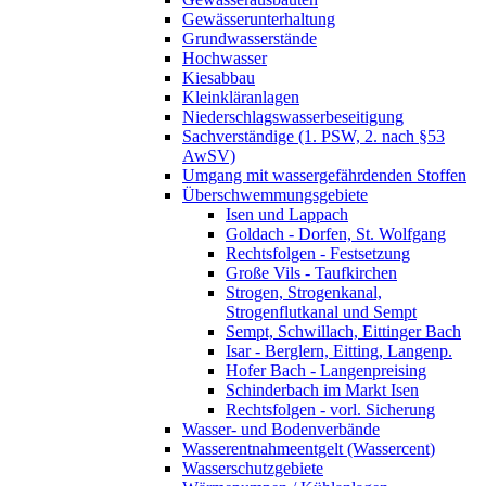
Gewässerunterhaltung
Grundwasserstände
Hochwasser
Kiesabbau
Kleinkläranlagen
Niederschlagswasserbeseitigung
Sachverständige (1. PSW, 2. nach §53
AwSV)
Umgang mit wassergefährdenden Stoffen
Überschwemmungsgebiete
Isen und Lappach
Goldach - Dorfen, St. Wolfgang
Rechtsfolgen - Festsetzung
Große Vils - Taufkirchen
Strogen, Strogenkanal,
Strogenflutkanal und Sempt
Sempt, Schwillach, Eittinger Bach
Isar - Berglern, Eitting, Langenp.
Hofer Bach - Langenpreising
Schinderbach im Markt Isen
Rechtsfolgen - vorl. Sicherung
Wasser- und Bodenverbände
Wasserentnahmeentgelt (Wassercent)
Wasserschutzgebiete