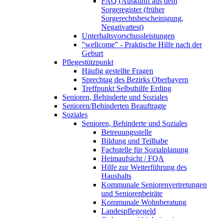
FAQ (Auskunft aus dem
Sorgeregister (früher
Sorgerechtsbescheinigung,
Negativattest)
Unterhaltsvorschussleistungen
"wellcome" - Praktische Hilfe nach der
Geburt
Pflegestützpunkt
Häufig gestellte Fragen
Sprechtag des Bezirks Oberbayern
Treffpunkt Selbsthilfe Erding
Senioren, Behinderte und Soziales
Senioren/Behinderten Beauftragte
Soziales
Senioren, Behinderte und Soziales
Betreuungsstelle
Bildung und Teilhabe
Fachstelle für Sozialplanung
Heimaufsicht / FQA
Hilfe zur Weiterführung des
Haushalts
Kommunale Seniorenvertretungen
und Seniorenbeiräte
Kommunale Wohnberatung
Landespflegegeld