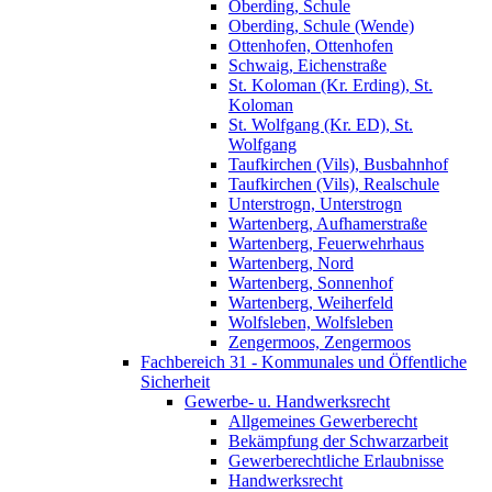
Oberding, Schule
Oberding, Schule (Wende)
Ottenhofen, Ottenhofen
Schwaig, Eichenstraße
St. Koloman (Kr. Erding), St.
Koloman
St. Wolfgang (Kr. ED), St.
Wolfgang
Taufkirchen (Vils), Busbahnhof
Taufkirchen (Vils), Realschule
Unterstrogn, Unterstrogn
Wartenberg, Aufhamerstraße
Wartenberg, Feuerwehrhaus
Wartenberg, Nord
Wartenberg, Sonnenhof
Wartenberg, Weiherfeld
Wolfsleben, Wolfsleben
Zengermoos, Zengermoos
Fachbereich 31 - Kommunales und Öffentliche
Sicherheit
Gewerbe- u. Handwerksrecht
Allgemeines Gewerberecht
Bekämpfung der Schwarzarbeit
Gewerberechtliche Erlaubnisse
Handwerksrecht