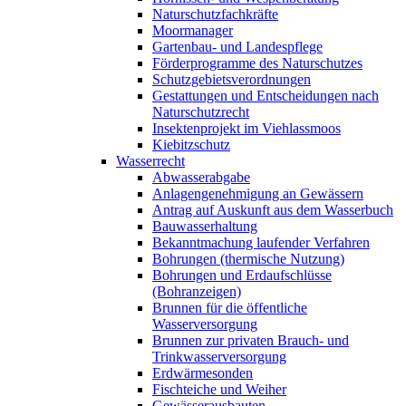
Naturschutzfachkräfte
Moormanager
Gartenbau- und Landespflege
Förderprogramme des Naturschutzes
Schutzgebietsverordnungen
Gestattungen und Entscheidungen nach
Naturschutzrecht
Insektenprojekt im Viehlassmoos
Kiebitzschutz
Wasserrecht
Abwasserabgabe
Anlagengenehmigung an Gewässern
Antrag auf Auskunft aus dem Wasserbuch
Bauwasserhaltung
Bekanntmachung laufender Verfahren
Bohrungen (thermische Nutzung)
Bohrungen und Erdaufschlüsse
(Bohranzeigen)
Brunnen für die öffentliche
Wasserversorgung
Brunnen zur privaten Brauch- und
Trinkwasserversorgung
Erdwärmesonden
Fischteiche und Weiher
Gewässerausbauten