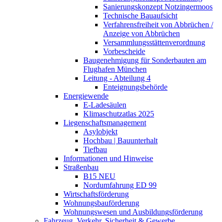
Sanierungskonzept Notzingermoos
Technische Bauaufsicht
Verfahrensfreiheit von Abbrüchen /
Anzeige von Abbrüchen
Versammlungsstättenverordnung
Vorbescheide
Baugenehmigung für Sonderbauten am
Flughafen München
Leitung - Abteilung 4
Enteignungsbehörde
Energiewende
E-Ladesäulen
Klimaschutzatlas 2025
Liegenschaftsmanagement
Asylobjekt
Hochbau | Bauunterhalt
Tiefbau
Informationen und Hinweise
Straßenbau
B15 NEU
Nordumfahrung ED 99
Wirtschaftsförderung
Wohnungsbauförderung
Wohnungswesen und Ausbildungsförderung
Fahrzeug, Verkehr, Sicherheit & Gewerbe