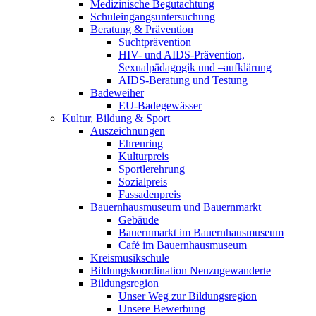
Medizinische Begutachtung
Schuleingangsuntersuchung
Beratung & Prävention
Suchtprävention
HIV- und AIDS-Prävention,
Sexualpädagogik und –aufklärung
AIDS-Beratung und Testung
Badeweiher
EU-Badegewässer
Kultur, Bildung & Sport
Auszeichnungen
Ehrenring
Kulturpreis
Sportlerehrung
Sozialpreis
Fassadenpreis
Bauernhausmuseum und Bauernmarkt
Gebäude
Bauernmarkt im Bauernhausmuseum
Café im Bauernhausmuseum
Kreismusikschule
Bildungskoordination Neuzugewanderte
Bildungsregion
Unser Weg zur Bildungsregion
Unsere Bewerbung