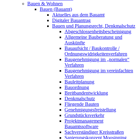
Bauen & Wohnen
Bauen (Bauamt)
Aktuelles aus dem Bauamt
Digitaler Bauantrag
Bauen und Planungsrecht, Denkmalschutz
Abgeschlossenheitsbescheinigung
Allgemeine Bauberatung und
Auskünfte
Bauaufsicht / Baukontrolle /
Ordnungswidrigkeitenverfahren
Baugenehmigung im „normalen“
Verfahren
Baugenehmigung im vereinfachten
Verfahren
Bauleitplanung
Bauordnung
Breitbandentwicklung
Denkmalschutz
Fliegende Bauten
Genehmigungsfreistellung
Grundstücksverkehr
Projektmanagement
Bauamtssoftware
Sachverständiger Kreisstraßen
Sanierungskonzept Moosinning