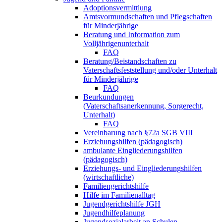
Adoptionsvermittlung
Amtsvormundschaften und Pflegschaften
für Minderjährige
Beratung und Information zum
Volljährigenunterhalt
FAQ
Beratung/Beistandschaften zu
Vaterschaftsfeststellung und/oder Unterhalt
für Minderjährige
FAQ
Beurkundungen
(Vaterschaftsanerkennung, Sorgerecht,
Unterhalt)
FAQ
Vereinbarung nach §72a SGB VIII
Erziehungshilfen (pädagogisch)
ambulante Eingliederungshilfen
(pädagogisch)
Erziehungs- und Eingliederungshilfen
(wirtschaftliche)
Familiengerichtshilfe
Hilfe im Familienalltag
Jugendgerichtshilfe JGH
Jugendhilfeplanung
Jugendsozialarbeit an Schulen