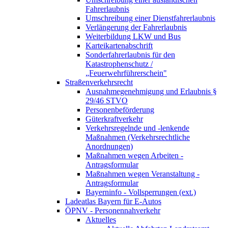
Fahrerlaubnis
Umschreibung einer Dienstfahrerlaubnis
Verlängerung der Fahrerlaubnis
Weiterbildung LKW und Bus
Karteikartenabschrift
Sonderfahrerlaubnis für den
Katastrophenschutz /
„Feuerwehrführerschein"
Straßenverkehrsrecht
Ausnahmegenehmigung und Erlaubnis §
29/46 STVO
Personenbeförderung
Güterkraftverkehr
Verkehrsregelnde und -lenkende
Maßnahmen (Verkehrsrechtliche
Anordnungen)
Maßnahmen wegen Arbeiten -
Antragsformular
Maßnahmen wegen Veranstaltung -
Antragsformular
Bayerninfo - Vollsperrungen (ext.)
Ladeatlas Bayern für E-Autos
ÖPNV - Personennahverkehr
Aktuelles