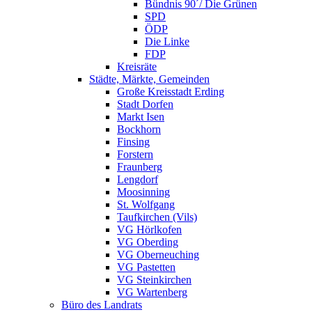
Bündnis 90´/ Die Grünen
SPD
ÖDP
Die Linke
FDP
Kreisräte
Städte, Märkte, Gemeinden
Große Kreisstadt Erding
Stadt Dorfen
Markt Isen
Bockhorn
Finsing
Forstern
Fraunberg
Lengdorf
Moosinning
St. Wolfgang
Taufkirchen (Vils)
VG Hörlkofen
VG Oberding
VG Oberneuching
VG Pastetten
VG Steinkirchen
VG Wartenberg
Büro des Landrats