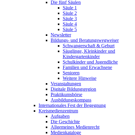
Die fünf Säulen
Säule 1
Säule 2
Säule 3
Säule 4
Säule 5
Newsletter
Bildungs- und Beratungswegweiser
Schwangerschaft & Geburt
Säuglinge, Kleinkinder und
Kindergartenkinder
Schulkinder und Jugendliche
Familien und Erwachsene
Senioren
Weitere Hinweise
Veranstaltungen
Digitale Bildungsregion
Praktikumsbörse
Ausbildungskompass
Internationales Fest der Begegnung
Kreismedienzentrum
Aufgaben
Die Geschichte
Allgemeines Medienrecht
Medienkataloge