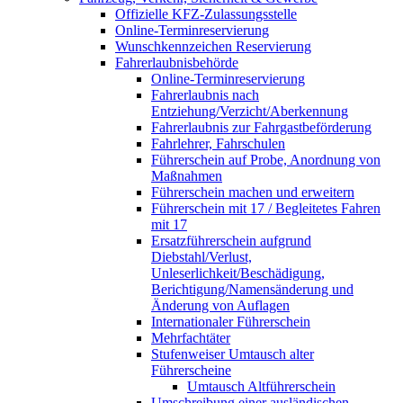
Offizielle KFZ-Zulassungsstelle
Online-Terminreservierung
Wunschkennzeichen Reservierung
Fahrerlaubnisbehörde
Online-Terminreservierung
Fahrerlaubnis nach
Entziehung/Verzicht/Aberkennung
Fahrerlaubnis zur Fahrgastbeförderung
Fahrlehrer, Fahrschulen
Führerschein auf Probe, Anordnung von
Maßnahmen
Führerschein machen und erweitern
Führerschein mit 17 / Begleitetes Fahren
mit 17
Ersatzführerschein aufgrund
Diebstahl/Verlust,
Unleserlichkeit/Beschädigung,
Berichtigung/Namensänderung und
Änderung von Auflagen
Internationaler Führerschein
Mehrfachtäter
Stufenweiser Umtausch alter
Führerscheine
Umtausch Altführerschein
Umschreibung einer ausländischen