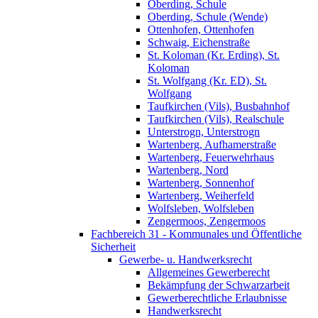
Oberding, Schule
Oberding, Schule (Wende)
Ottenhofen, Ottenhofen
Schwaig, Eichenstraße
St. Koloman (Kr. Erding), St.
Koloman
St. Wolfgang (Kr. ED), St.
Wolfgang
Taufkirchen (Vils), Busbahnhof
Taufkirchen (Vils), Realschule
Unterstrogn, Unterstrogn
Wartenberg, Aufhamerstraße
Wartenberg, Feuerwehrhaus
Wartenberg, Nord
Wartenberg, Sonnenhof
Wartenberg, Weiherfeld
Wolfsleben, Wolfsleben
Zengermoos, Zengermoos
Fachbereich 31 - Kommunales und Öffentliche
Sicherheit
Gewerbe- u. Handwerksrecht
Allgemeines Gewerberecht
Bekämpfung der Schwarzarbeit
Gewerberechtliche Erlaubnisse
Handwerksrecht