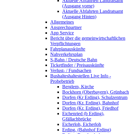
Aktuelle Abfahrten Landratsamt
(Ausgang vorne)
Aktuelle Abfahrten Landratsamt
(Ausgang Hinten)
Allgemeines
Ansprechpartner
App Service
Bericht über die gemeinwirtschaftlichen
Verpflichtungen
Fahrplanauskünfte
Nahverkehrsplan
S-Bahn / Deutsche Bahn
Ticketfinder / Preisauskünfte
Verlust- / Fundsachen
Bushalteshaltestellen Live Info -
Probebetrieb
Berglern, Kirche
Bockhorn (Oberbayern), Grünbach
Dorfen (Kr Erding), Schulzentrum
Dorfen (Kr. Erding), Bahnhof
Dorfen (Kr. Erding), Friedhof
Eichenried (b Erding),
Gfällachbrücke
Eicherloh, Eicherloh
Erding, (Bahnhof Erding)