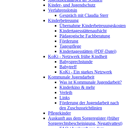
Kinder- und Jugendschutz
Verfahrenslotsin
Gespräch mit Claudia Sterr
Kinderbetreuung
Übernahme Kinderbetreuungskosten
Kindertagesstättenaufsicht
Pädagogische Fachberatung
Förderung
Tagespflege
Kindertagesstätten (PDF-Datei)
KoKi - Netzwerk frühe Kindheit
Babysprechstunde
Babytreff
KoKi - Ein starkes Netzwerk
Kommunale Jugendarbeit
Was ist Kommunale Jugendarbeit?
Kinderkino & mehr
Verleih
Links
Förderung der Jugendarbeit nach
den Zuschussrichtlinien
Pflegekinder
Auskunft aus dem Sorgeregister (früher
Sorgerechtsbescheinigung, Negativattest)