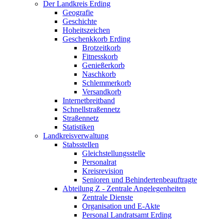
Der Landkreis Erding
Geografie
Geschichte
Hoheitszeichen
Geschenkkorb Erding
Brotzeitkorb
Fitnesskorb
Genießerkorb
Naschkorb
Schlemmerkorb
Versandkorb
Internetbreitband
Schnellstraßennetz
Straßennetz
Statistiken
Landkreisverwaltung
Stabsstellen
Gleichstellungsstelle
Personalrat
Kreisrevision
Senioren und Behindertenbeauftragte
Abteilung Z - Zentrale Angelegenheiten
Zentrale Dienste
Organisation und E-Akte
Personal Landratsamt Erding