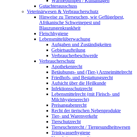
Wärmepumpen / Kühlanlagen
Gutachterausschuss
Veterinärwesen & Verbraucherschutz
Hinweise zu Tierseuchen, wie Geflügelpest,
Afrikanische Schweinepest und
Blauzungenkrankheit
Fleischhygiene
Lebensmittelüberwachung
Aufgaben und Zuständigkeiten
Gebietsaufteilung
Verbraucherbeschwerde
Verbraucherschutz
Apothekenrecht
Betäubungs- und (Tier-) Arzneimittelrecht
Friedhofs- und Bestattungsrecht
Aufsicht über die Heilkunde
Infektionsschutzrecht
Lebensmittelrecht (mit Fleisch- und
Milchhygienerecht)
Preisangabenrecht
Recht der tierischen Nebenprodukte
Tier- und Warenverkehr
Tierschutzrecht
Tierseuchenrecht / Tiergesundheitswesen
Trinkwasserhygiene