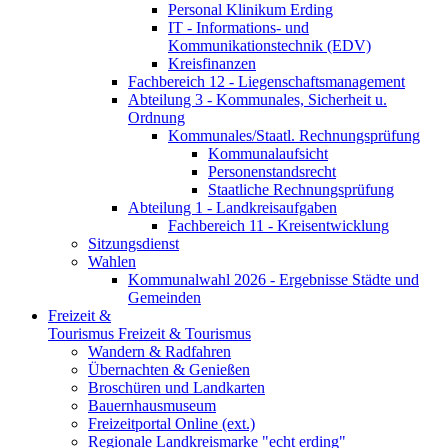
Personal Klinikum Erding
IT - Informations- und
Kommunikationstechnik (EDV)
Kreisfinanzen
Fachbereich 12 - Liegenschaftsmanagement
Abteilung 3 - Kommunales, Sicherheit u.
Ordnung
Kommunales/Staatl. Rechnungsprüfung
Kommunalaufsicht
Personenstandsrecht
Staatliche Rechnungsprüfung
Abteilung 1 - Landkreisaufgaben
Fachbereich 11 - Kreisentwicklung
Sitzungsdienst
Wahlen
Kommunalwahl 2026 - Ergebnisse Städte und
Gemeinden
Freizeit &
Tourismus
Freizeit & Tourismus
Wandern & Radfahren
Übernachten & Genießen
Broschüren und Landkarten
Bauernhausmuseum
Freizeitportal Online (ext.)
Regionale Landkreismarke "echt erding"