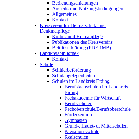
Bedienungsanleitungen
Ausleih- und Nutzungsbedingungen
Allgemeines
Kontakt
Kreisverein für Heimatschutz und
Denkmalpflege
Kultur- und Heimatpflege
Publikationen des Kreisvereins
Beitrittserklärung (PDF 1MB)
Landkreisbibliothek
Kontakt
Schule
Schülerbeförderung
Schulangelegenheiten
Schulen im Landkreis Erding
Berufsfachschulen im Landkreis
Erding
Fachakademie für Wirtschaft
Berufsschulen
Fachoberschule/Berufsoberschule
Förderzentren
Gymnasien
Grund-, Haupt- u. Mittelschulen
Kreismusikschule
Realschulen