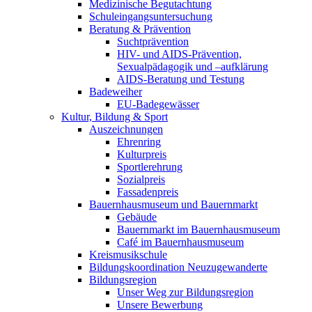
Medizinische Begutachtung
Schuleingangsuntersuchung
Beratung & Prävention
Suchtprävention
HIV- und AIDS-Prävention,
Sexualpädagogik und –aufklärung
AIDS-Beratung und Testung
Badeweiher
EU-Badegewässer
Kultur, Bildung & Sport
Auszeichnungen
Ehrenring
Kulturpreis
Sportlerehrung
Sozialpreis
Fassadenpreis
Bauernhausmuseum und Bauernmarkt
Gebäude
Bauernmarkt im Bauernhausmuseum
Café im Bauernhausmuseum
Kreismusikschule
Bildungskoordination Neuzugewanderte
Bildungsregion
Unser Weg zur Bildungsregion
Unsere Bewerbung