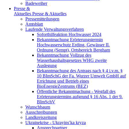
Badeweiher
Presse &
Aktuelles
Presse & Aktuelles
Pressemitteilungen
Amtsblatt
Laufende Verwaltungsverfahren
Soforthilfeaktion Hochwasser 2024
Bekanntmachung Erörterungstermin
Hochwasserschutz Erding, Gewässer II.
Ordnung (Sempt), Ortsbereich Bergham
Bekanntmachung Vollzug des
Wasserhaushaltsgesetzes WHG zweite
Auslegung
Bekanntmachung des Antrags nach § 4 i.v.m. §
10 BImSchG der Fa. Wurzer Umwelt GmbH auf
Errichtung und Betrieb eines
BioEnergieZentrums (BEZ)
Öffentliche Bekanntmachung - Wegfall des
Erörterungstermins aufgrund § 16 Abs. 1 der 9.
BImSchV
Wunschbaum
Ausschreibungen
Landkreiszeitung
Ukrainekrise - Ukrayinsʹka kryza
Ansprechpartner