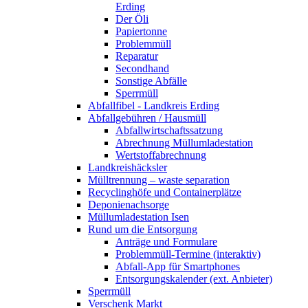
Erding
Der Öli
Papiertonne
Problemmüll
Reparatur
Secondhand
Sonstige Abfälle
Sperrmüll
Abfallfibel - Landkreis Erding
Abfallgebühren / Hausmüll
Abfallwirtschaftssatzung
Abrechnung Müllumladestation
Wertstoffabrechnung
Landkreishäcksler
Mülltrennung – waste separation
Recyclinghöfe und Containerplätze
Deponienachsorge
Müllumladestation Isen
Rund um die Entsorgung
Anträge und Formulare
Problemmüll-Termine (interaktiv)
Abfall-App für Smartphones
Entsorgungskalender (ext. Anbieter)
Sperrmüll
Verschenk Markt