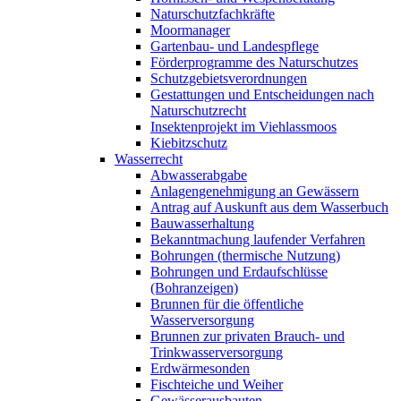
Naturschutzfachkräfte
Moormanager
Gartenbau- und Landespflege
Förderprogramme des Naturschutzes
Schutzgebietsverordnungen
Gestattungen und Entscheidungen nach
Naturschutzrecht
Insektenprojekt im Viehlassmoos
Kiebitzschutz
Wasserrecht
Abwasserabgabe
Anlagengenehmigung an Gewässern
Antrag auf Auskunft aus dem Wasserbuch
Bauwasserhaltung
Bekanntmachung laufender Verfahren
Bohrungen (thermische Nutzung)
Bohrungen und Erdaufschlüsse
(Bohranzeigen)
Brunnen für die öffentliche
Wasserversorgung
Brunnen zur privaten Brauch- und
Trinkwasserversorgung
Erdwärmesonden
Fischteiche und Weiher
Gewässerausbauten