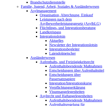
Brandschutzdienststelle
Familie, Jugend, Arbeit, Soziales & Ausländerwesen
Asylmanagement
Organisation, Abrechnung, Einkauf
Leistungen nach dem
Asylbewerberleistungsgesetz (AsylbLG)
Flüchtlings- und Integrationsberatung
Landkreispass
Integrationslotsin
Aktuelles
Newsletter der Integrationslotsin
Integrationsbegleiter
Laiendolmetscher
Ausländerwesen
Aufenthalts- und Freizügigkeitsrecht
Aufenthaltsbeendende Maßnahmen
Entscheidungen über Aufenthaltstitel
Entscheidungen über
Passersatzpapiere
Integration/Integrationskurse
Verpflichtungserklärung
Visumsangelegenheiten
Asylrecht und Haftangelegenheiten
Aufenthaltsbeendende Maßnahmen
Aufenthaltsregelung für