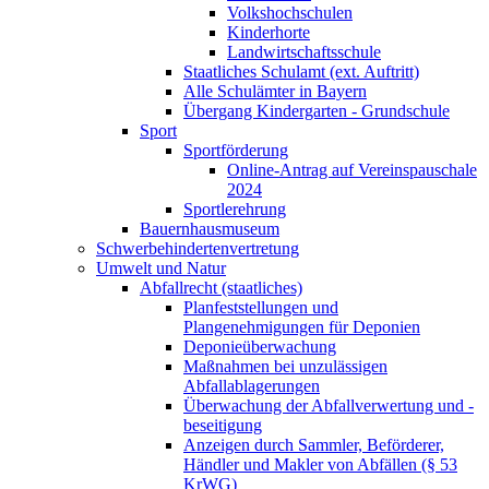
Volkshochschulen
Kinderhorte
Landwirtschaftsschule
Staatliches Schulamt (ext. Auftritt)
Alle Schulämter in Bayern
Übergang Kindergarten - Grundschule
Sport
Sportförderung
Online-Antrag auf Vereinspauschale
2024
Sportlerehrung
Bauernhausmuseum
Schwerbehindertenvertretung
Umwelt und Natur
Abfallrecht (staatliches)
Planfeststellungen und
Plangenehmigungen für Deponien
Deponieüberwachung
Maßnahmen bei unzulässigen
Abfallablagerungen
Überwachung der Abfallverwertung und -
beseitigung
Anzeigen durch Sammler, Beförderer,
Händler und Makler von Abfällen (§ 53
KrWG)