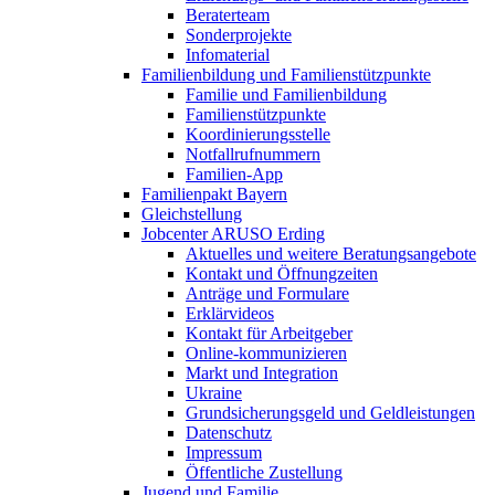
Beraterteam
Sonderprojekte
Infomaterial
Familienbildung und Familienstützpunkte
Familie und Familienbildung
Familienstützpunkte
Koordinierungsstelle
Notfallrufnummern
Familien-App
Familienpakt Bayern
Gleichstellung
Jobcenter ARUSO Erding
Aktuelles und weitere Beratungsangebote
Kontakt und Öffnungzeiten
Anträge und Formulare
Erklärvideos
Kontakt für Arbeitgeber
Online-kommunizieren
Markt und Integration
Ukraine
Grundsicherungsgeld und Geldleistungen
Datenschutz
Impressum
Öffentliche Zustellung
Jugend und Familie