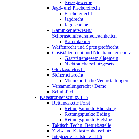
Reisegewerbe
Jagd- und Fischereirecht
Fischereirecht
Jagdrecht
Jagdscheine
Kaminkehrerwesen/
Schornsteinfegerangelegenheiten
Kaminkehrer
Waffenrecht und Sprengstoffrecht
Gaststättenrecht und Nichtraucherschutz
Gaststättengesetz allgemein
Nichtraucherschutzgesetz
Glücksspielrecht
Sicherheitsrecht
Motorsportliche Veranstaltungen
Versammlungsrecht / Demo
Schulpflicht
Katastrophenschutz, ILS
Rettungskette Forst
Rettungspunkte Ebersberg
Rettungspunkte Erding
Rettungspunkte Freising
Taktisch-Techn.-Betriebsstelle
Zivil- und Katastrophenschutz
Integrierte Leitstelle - ILS