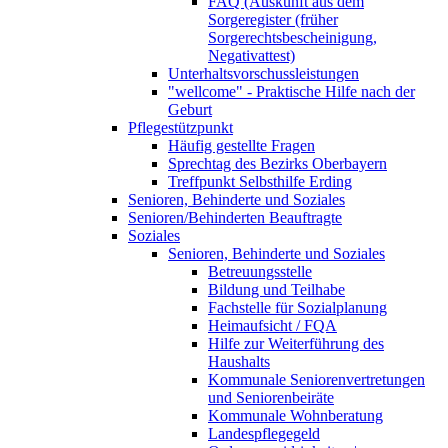
FAQ (Auskunft aus dem
Sorgeregister (früher
Sorgerechtsbescheinigung,
Negativattest)
Unterhaltsvorschussleistungen
"wellcome" - Praktische Hilfe nach der
Geburt
Pflegestützpunkt
Häufig gestellte Fragen
Sprechtag des Bezirks Oberbayern
Treffpunkt Selbsthilfe Erding
Senioren, Behinderte und Soziales
Senioren/Behinderten Beauftragte
Soziales
Senioren, Behinderte und Soziales
Betreuungsstelle
Bildung und Teilhabe
Fachstelle für Sozialplanung
Heimaufsicht / FQA
Hilfe zur Weiterführung des
Haushalts
Kommunale Seniorenvertretungen
und Seniorenbeiräte
Kommunale Wohnberatung
Landespflegegeld