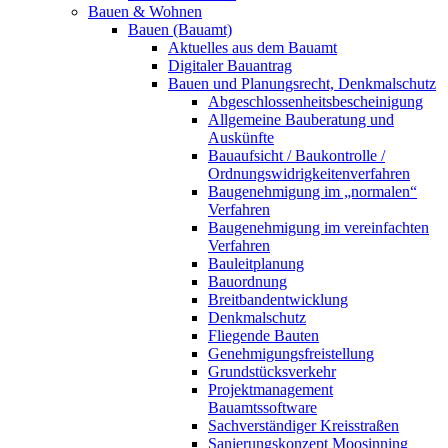
Bauen & Wohnen
Bauen (Bauamt)
Aktuelles aus dem Bauamt
Digitaler Bauantrag
Bauen und Planungsrecht, Denkmalschutz
Abgeschlossenheitsbescheinigung
Allgemeine Bauberatung und
Auskünfte
Bauaufsicht / Baukontrolle /
Ordnungswidrigkeitenverfahren
Baugenehmigung im „normalen“
Verfahren
Baugenehmigung im vereinfachten
Verfahren
Bauleitplanung
Bauordnung
Breitbandentwicklung
Denkmalschutz
Fliegende Bauten
Genehmigungsfreistellung
Grundstücksverkehr
Projektmanagement
Bauamtssoftware
Sachverständiger Kreisstraßen
Sanierungskonzept Moosinning