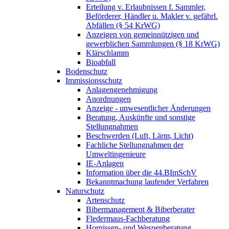
Erteilung v. Erlaubnissen f. Sammler,
Beförderer, Händler u. Makler v. gefährl.
Abfällen (§ 54 KrWG)
Anzeigen von gemeinnützigen und
gewerblichen Sammlungen (§ 18 KrWG)
Klärschlamm
Bioabfall
Bodenschutz
Immissionsschutz
Anlagengenehmigung
Anordnungen
Anzeige - unwesentlicher Änderungen
Beratung, Auskünfte und sonstige
Stellungnahmen
Beschwerden (Luft, Lärm, Licht)
Fachliche Stellungnahmen der
Umweltingenieure
IE-Anlagen
Information über die 44.BImSchV
Bekanntmachung laufender Verfahren
Naturschutz
Artenschutz
Bibermanagement & Biberberater
Fledermaus-Fachberatung
Hornissen- und Wespenberatung