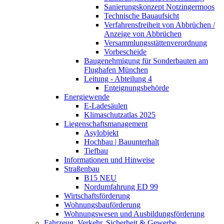
Sanierungskonzept Notzingermoos
Technische Bauaufsicht
Verfahrensfreiheit von Abbrüchen /
Anzeige von Abbrüchen
Versammlungsstättenverordnung
Vorbescheide
Baugenehmigung für Sonderbauten am
Flughafen München
Leitung - Abteilung 4
Enteignungsbehörde
Energiewende
E-Ladesäulen
Klimaschutzatlas 2025
Liegenschaftsmanagement
Asylobjekt
Hochbau | Bauunterhalt
Tiefbau
Informationen und Hinweise
Straßenbau
B15 NEU
Nordumfahrung ED 99
Wirtschaftsförderung
Wohnungsbauförderung
Wohnungswesen und Ausbildungsförderung
Fahrzeug, Verkehr, Sicherheit & Gewerbe