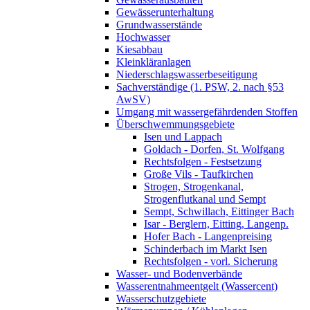
Gewässerunterhaltung
Grundwasserstände
Hochwasser
Kiesabbau
Kleinkläranlagen
Niederschlagswasserbeseitigung
Sachverständige (1. PSW, 2. nach §53
AwSV)
Umgang mit wassergefährdenden Stoffen
Überschwemmungsgebiete
Isen und Lappach
Goldach - Dorfen, St. Wolfgang
Rechtsfolgen - Festsetzung
Große Vils - Taufkirchen
Strogen, Strogenkanal,
Strogenflutkanal und Sempt
Sempt, Schwillach, Eittinger Bach
Isar - Berglern, Eitting, Langenp.
Hofer Bach - Langenpreising
Schinderbach im Markt Isen
Rechtsfolgen - vorl. Sicherung
Wasser- und Bodenverbände
Wasserentnahmeentgelt (Wassercent)
Wasserschutzgebiete