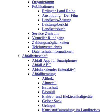
Organigramm
Publikationen
Erdinger Land Reihe
Ausbildung - Der Film
Landkreis-Zeitung
Leistungsbericht
Landkreisbuch
Service-Zentrum
Virtueller Rundgang
Zahlungsmöglichkeiten
Telefonverzeichnis
Datenschutzinformationen
Abfallwirtschaft
Abfall-App für Smartphones
Abfall ABC
Abfuhrkalender (interaktiv)
Abfallberatung
Altholz
Altmetall
Bauschutt
Biomüll
Elektro- und Elektronikaltgeräte
Gelber Sack
Grüngut
Kunststoffsammlung im Landkreises