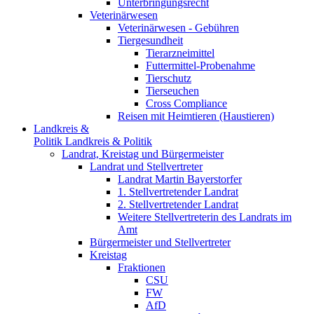
Unterbringungsrecht
Veterinärwesen
Veterinärwesen - Gebühren
Tiergesundheit
Tierarzneimittel
Futtermittel-Probenahme
Tierschutz
Tierseuchen
Cross Compliance
Reisen mit Heimtieren (Haustieren)
Landkreis &
Politik
Landkreis & Politik
Landrat, Kreistag und Bürgermeister
Landrat und Stellvertreter
Landrat Martin Bayerstorfer
1. Stellvertretender Landrat
2. Stellvertretender Landrat
Weitere Stellvertreterin des Landrats im
Amt
Bürgermeister und Stellvertreter
Kreistag
Fraktionen
CSU
FW
AfD