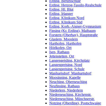
Erding, Berufsschule
Erding, Herzog-Tassilo-Realschule
Erding, Hl. Blut
Erding, Irlanger
Erding, Klinikum Nord
Erding, Klinikum Süd
Erding, Korb.-Aigner-Gymnasium
Finsing (Kr. Erding), Maibaum
Forstern (Oberbay), Hauptstraße
Glaslern, Mooslern
Harthofen, Harthofen
Hörlkofen, Ort
Isen, Rathaus
Jettenstetten, Ort
Langengeisling, Kirchplatz
Langenpreising, Nord
Langenpreising, Schule
Manhartsdorf, Manhartsdorf
Moosinning, Kapelle
Neuching, Oberneuching
Neufinsing, Rathaus
Niederlern, Niederlern
Niederneuching, Kirchenstr.
Niederneuching, Münchnerstr.
Notzing (Oberding), Postschwaige