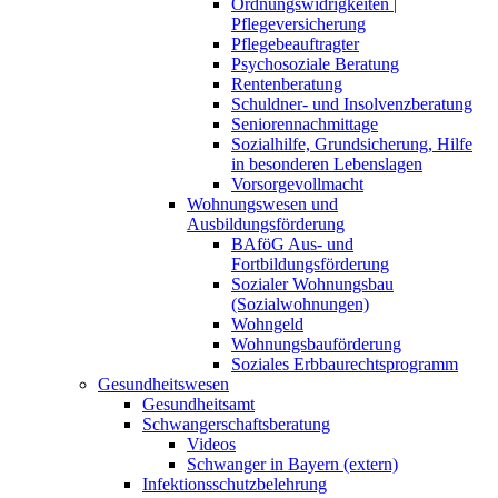
Ordnungswidrigkeiten |
Pflegeversicherung
Pflegebeauftragter
Psychosoziale Beratung
Rentenberatung
Schuldner- und Insolvenzberatung
Seniorennachmittage
Sozialhilfe, Grundsicherung, Hilfe
in besonderen Lebenslagen
Vorsorgevollmacht
Wohnungswesen und
Ausbildungsförderung
BAföG Aus- und
Fortbildungsförderung
Sozialer Wohnungsbau
(Sozialwohnungen)
Wohngeld
Wohnungsbauförderung
Soziales Erbbaurechtsprogramm
Gesundheitswesen
Gesundheitsamt
Schwangerschaftsberatung
Videos
Schwanger in Bayern (extern)
Infektionsschutzbelehrung