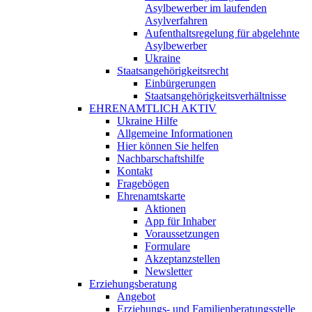
Asylbewerber im laufenden
Asylverfahren
Aufenthaltsregelung für abgelehnte
Asylbewerber
Ukraine
Staatsangehörigkeitsrecht
Einbürgerungen
Staatsangehörigkeitsverhältnisse
EHRENAMTLICH AKTIV
Ukraine Hilfe
Allgemeine Informationen
Hier können Sie helfen
Nachbarschaftshilfe
Kontakt
Fragebögen
Ehrenamtskarte
Aktionen
App für Inhaber
Voraussetzungen
Formulare
Akzeptanzstellen
Newsletter
Erziehungsberatung
Angebot
Erziehungs- und Familienberatungsstelle