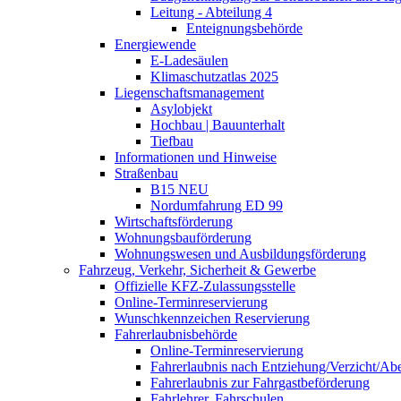
Leitung - Abteilung 4
Enteignungsbehörde
Energiewende
E-Ladesäulen
Klimaschutzatlas 2025
Liegenschaftsmanagement
Asylobjekt
Hochbau | Bauunterhalt
Tiefbau
Informationen und Hinweise
Straßenbau
B15 NEU
Nordumfahrung ED 99
Wirtschaftsförderung
Wohnungsbauförderung
Wohnungswesen und Ausbildungsförderung
Fahrzeug, Verkehr, Sicherheit & Gewerbe
Offizielle KFZ-Zulassungsstelle
Online-Terminreservierung
Wunschkennzeichen Reservierung
Fahrerlaubnisbehörde
Online-Terminreservierung
Fahrerlaubnis nach Entziehung/Verzicht/A
Fahrerlaubnis zur Fahrgastbeförderung
Fahrlehrer, Fahrschulen