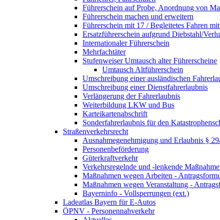
Führerschein auf Probe, Anordnung von 
Führerschein machen und erweitern
Führerschein mit 17 / Begleitetes Fahren mit
Ersatzführerschein aufgrund Diebstahl/Ver
Internationaler Führerschein
Mehrfachtäter
Stufenweiser Umtausch alter Führerscheine
Umtausch Altführerschein
Umschreibung einer ausländischen Fahrerla
Umschreibung einer Dienstfahrerlaubnis
Verlängerung der Fahrerlaubnis
Weiterbildung LKW und Bus
Karteikartenabschrift
Sonderfahrerlaubnis für den Katastrophensc
Straßenverkehrsrecht
Ausnahmegenehmigung und Erlaubnis § 2
Personenbeförderung
Güterkraftverkehr
Verkehrsregelnde und -lenkende Maßnahmen
Maßnahmen wegen Arbeiten - Antragsformu
Maßnahmen wegen Veranstaltung - Antrags
Bayerninfo - Vollsperrungen (ext.)
Ladeatlas Bayern für E-Autos
ÖPNV - Personennahverkehr
Aktuelles