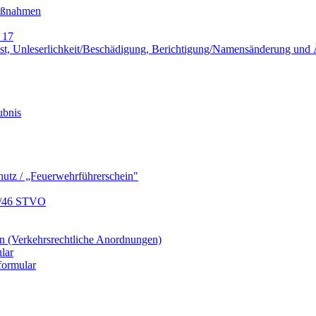
Maßnahmen
 17
lust, Unleserlichkeit/Beschädigung, Berichtigung/Namensänderung un
ubnis
hutz / „Feuerwehrführerschein"
9/46 STVO
 (Verkehrsrechtliche Anordnungen)
lar
formular