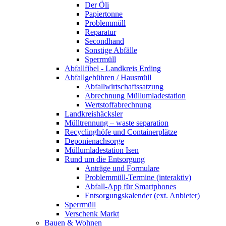
Der Öli
Papiertonne
Problemmüll
Reparatur
Secondhand
Sonstige Abfälle
Sperrmüll
Abfallfibel - Landkreis Erding
Abfallgebühren / Hausmüll
Abfallwirtschaftssatzung
Abrechnung Müllumladestation
Wertstoffabrechnung
Landkreishäcksler
Mülltrennung – waste separation
Recyclinghöfe und Containerplätze
Deponienachsorge
Müllumladestation Isen
Rund um die Entsorgung
Anträge und Formulare
Problemmüll-Termine (interaktiv)
Abfall-App für Smartphones
Entsorgungskalender (ext. Anbieter)
Sperrmüll
Verschenk Markt
Bauen & Wohnen