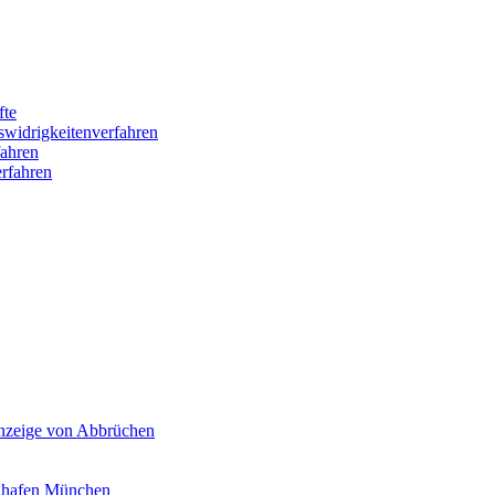
fte
swidrigkeitenverfahren
ahren
rfahren
Anzeige von Abbrüchen
ghafen München