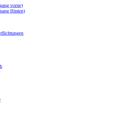
gang vorne)
gang Hinten)
pflichtungen
eb
e