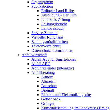
Organigramm
Publikationen
Erdinger Land Reihe
Ausbildung - Der Film
Landkreis-Zeitung
Leistungsbericht
Landkreisbuch
Service-Zentrum
Virtueller Rundgang
Zahlungsmöglichkeiten
Telefonverzeichnis
Datenschutzinformationen
Abfallwirtschaft
Abfall-App für Smartphones
Abfall ABC
Abfuhrkalender (interaktiv)
Abfallberatung
Altholz
Altmetall
Bauschutt
Biomüll
Elektro- und Elektronikaltgeräte
Gelber Sack
Grüngut
Kunststoffsammlung im Landkreises Erding