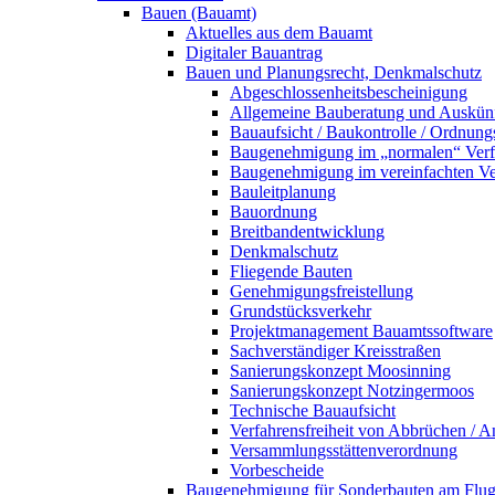
Bauen (Bauamt)
Aktuelles aus dem Bauamt
Digitaler Bauantrag
Bauen und Planungsrecht, Denkmalschutz
Abgeschlossenheitsbescheinigung
Allgemeine Bauberatung und Auskün
Bauaufsicht / Baukontrolle / Ordnung
Baugenehmigung im „normalen“ Verf
Baugenehmigung im vereinfachten Ve
Bauleitplanung
Bauordnung
Breitbandentwicklung
Denkmalschutz
Fliegende Bauten
Genehmigungsfreistellung
Grundstücksverkehr
Projektmanagement Bauamtssoftware
Sachverständiger Kreisstraßen
Sanierungskonzept Moosinning
Sanierungskonzept Notzingermoos
Technische Bauaufsicht
Verfahrensfreiheit von Abbrüchen / 
Versammlungsstättenverordnung
Vorbescheide
Baugenehmigung für Sonderbauten am Flu