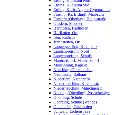
Erding, Klinikum Nord
Erding, Klinikum Süd
Erding, Korb.-Aigner-Gymnasium
Finsing (Kr. Erding), Maibaum
Forstern (Oberbay), Hauptstraße
Glaslern, Mooslern
Harthofen, Harthofen
Hörlkofen, Ort
Isen, Rathaus
Jettenstetten, Ort
Langengeisling, Kirchplatz
Langenpreising, Nord
Langenpreising, Schule
Manhartsdorf, Manhartsdorf
Moosinning, Kapelle
Neuching, Oberneuching
Neufinsing, Rathaus
Niederlern, Niederlern
Niederneuching, Kirchenstr.
Niederneuching, Münchnerstr.
Notzing (Oberding), Postschwaige
Oberding, Schule
Oberding, Schule (Wende)
Ottenhofen, Ottenhofen
Schwaig, Eichenstraße