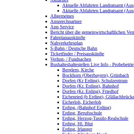
Aktuelle Abfahrten Landratsamt (Aus
Aktuelle Abfahrten Landratsamt (Aus
Allgemeines
Ansprechpartner
App Service
Bericht über die gemeinwirtschaftlichen Ver
Fahrplanauskünfte
Nahverkehrsplan
S-Bahn / Deutsche Bahn
Ticketfinder / Preisauskünfte
Verlust- / Fundsachen
Bushalteshaltestellen Live Info - Probebetri
Berglern, Kirche
Bockhorn (Oberbayern), Grünbach
Dorfen (Kr Erding), Schulzentrum
Dorfen (Kr. Erding), Bahnhof
Dorfen (Kr. Erding), Friedhof
Eichenried (b Erding), Gfällachbrück
Eicherloh, Eicherloh
Erding, (Bahnhof Erding)
Erding, Berufsschule
Erding, Herzog-Tassilo-Realschule
Erding, Hl. Blut
Erding, Irlanger