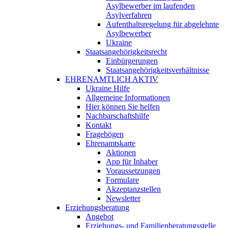
Asylbewerber im laufenden
Asylverfahren
Aufenthaltsregelung für abgelehnte
Asylbewerber
Ukraine
Staatsangehörigkeitsrecht
Einbürgerungen
Staatsangehörigkeitsverhältnisse
EHRENAMTLICH AKTIV
Ukraine Hilfe
Allgemeine Informationen
Hier können Sie helfen
Nachbarschaftshilfe
Kontakt
Fragebögen
Ehrenamtskarte
Aktionen
App für Inhaber
Voraussetzungen
Formulare
Akzeptanzstellen
Newsletter
Erziehungsberatung
Angebot
Erziehungs- und Familienberatungsstelle