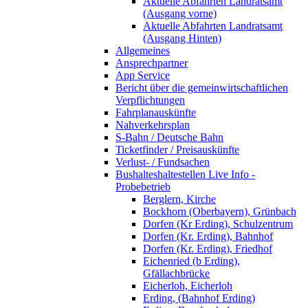
Aktuelle Abfahrten Landratsamt
(Ausgang vorne)
Aktuelle Abfahrten Landratsamt
(Ausgang Hinten)
Allgemeines
Ansprechpartner
App Service
Bericht über die gemeinwirtschaftlichen
Verpflichtungen
Fahrplanauskünfte
Nahverkehrsplan
S-Bahn / Deutsche Bahn
Ticketfinder / Preisauskünfte
Verlust- / Fundsachen
Bushalteshaltestellen Live Info -
Probebetrieb
Berglern, Kirche
Bockhorn (Oberbayern), Grünbach
Dorfen (Kr Erding), Schulzentrum
Dorfen (Kr. Erding), Bahnhof
Dorfen (Kr. Erding), Friedhof
Eichenried (b Erding),
Gfällachbrücke
Eicherloh, Eicherloh
Erding, (Bahnhof Erding)