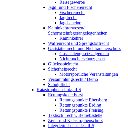
Reisegewerbe
Jagd- und Fischereirecht
Fischereirecht
Jagdrecht
Jagdscheine
Kaminkehrerwesen/
Schornsteinfegerangelegenheiten
Kaminkehrer
Waffenrecht und Sprengstoffrecht
Gaststättenrecht und Nichtraucherschutz
Gaststättengesetz allgemein
Nichtraucherschutzgesetz
Glücksspielrecht
Sicherheitsrecht
Motorsportliche Veranstaltungen
Versammlungsrecht / Demo
Schulpflicht
Katastrophenschutz, ILS
Rettungskette Forst
Rettungspunkte Ebersberg
Rettungspunkte Erding
Rettungspunkte Freising
Taktisch-Techn.-Betriebsstelle
Zivil- und Katastrophenschutz
Integrierte Leitstelle - ILS