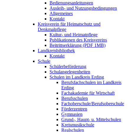
Bedienungsanleitungen
Ausleih- und Nutzungsbedingungen
Allgemeines
Kontakt
Kreisverein für Heimatschutz und
Denkmalpflege
Kultur- und Heimatpflege
Publikationen des Kreisvereins
Beitrittserklärung (PDF 1MB)
Landkreisbibliothek
Kontakt
Schule
Schülerbeförderung
Schulangelegenheiten
Schulen im Landkreis Erding
Berufsfachschulen im Landkreis
Erding
Fachakademie für Wirtschaft
Berufsschulen
Fachoberschule/Berufsoberschule
Förderzentren
Gymnasien
Grund-, Haupt- u. Mittelschulen
Kreismusikschule
Realschulen