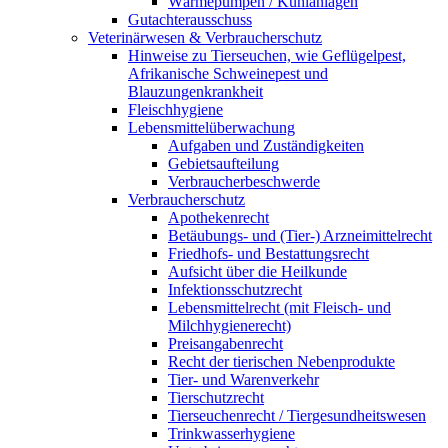
Wärmepumpen / Kühlanlagen
Gutachterausschuss
Veterinärwesen & Verbraucherschutz
Hinweise zu Tierseuchen, wie Geflügelpest,
Afrikanische Schweinepest und
Blauzungenkrankheit
Fleischhygiene
Lebensmittelüberwachung
Aufgaben und Zuständigkeiten
Gebietsaufteilung
Verbraucherbeschwerde
Verbraucherschutz
Apothekenrecht
Betäubungs- und (Tier-) Arzneimittelrecht
Friedhofs- und Bestattungsrecht
Aufsicht über die Heilkunde
Infektionsschutzrecht
Lebensmittelrecht (mit Fleisch- und
Milchhygienerecht)
Preisangabenrecht
Recht der tierischen Nebenprodukte
Tier- und Warenverkehr
Tierschutzrecht
Tierseuchenrecht / Tiergesundheitswesen
Trinkwasserhygiene