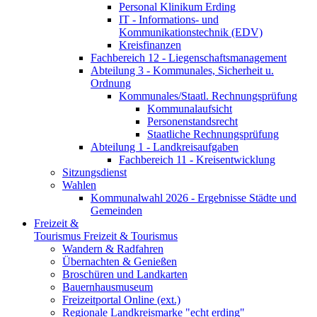
Personal Klinikum Erding
IT - Informations- und
Kommunikationstechnik (EDV)
Kreisfinanzen
Fachbereich 12 - Liegenschaftsmanagement
Abteilung 3 - Kommunales, Sicherheit u.
Ordnung
Kommunales/Staatl. Rechnungsprüfung
Kommunalaufsicht
Personenstandsrecht
Staatliche Rechnungsprüfung
Abteilung 1 - Landkreisaufgaben
Fachbereich 11 - Kreisentwicklung
Sitzungsdienst
Wahlen
Kommunalwahl 2026 - Ergebnisse Städte und
Gemeinden
Freizeit &
Tourismus
Freizeit & Tourismus
Wandern & Radfahren
Übernachten & Genießen
Broschüren und Landkarten
Bauernhausmuseum
Freizeitportal Online (ext.)
Regionale Landkreismarke "echt erding"