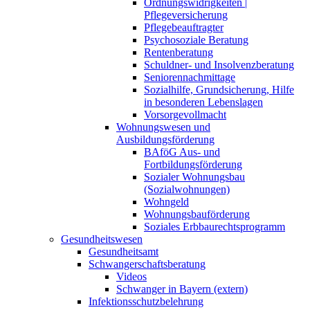
Ordnungswidrigkeiten |
Pflegeversicherung
Pflegebeauftragter
Psychosoziale Beratung
Rentenberatung
Schuldner- und Insolvenzberatung
Seniorennachmittage
Sozialhilfe, Grundsicherung, Hilfe
in besonderen Lebenslagen
Vorsorgevollmacht
Wohnungswesen und
Ausbildungsförderung
BAföG Aus- und
Fortbildungsförderung
Sozialer Wohnungsbau
(Sozialwohnungen)
Wohngeld
Wohnungsbauförderung
Soziales Erbbaurechtsprogramm
Gesundheitswesen
Gesundheitsamt
Schwangerschaftsberatung
Videos
Schwanger in Bayern (extern)
Infektionsschutzbelehrung