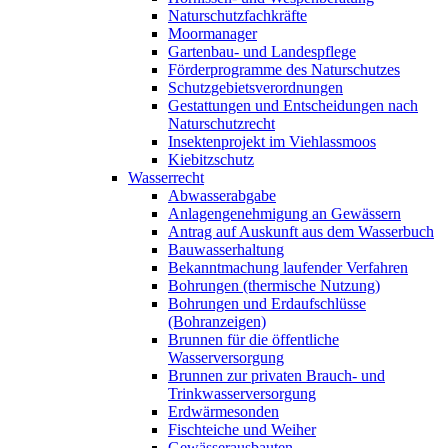
Naturschutzfachkräfte
Moormanager
Gartenbau- und Landespflege
Förderprogramme des Naturschutzes
Schutzgebietsverordnungen
Gestattungen und Entscheidungen nach
Naturschutzrecht
Insektenprojekt im Viehlassmoos
Kiebitzschutz
Wasserrecht
Abwasserabgabe
Anlagengenehmigung an Gewässern
Antrag auf Auskunft aus dem Wasserbuch
Bauwasserhaltung
Bekanntmachung laufender Verfahren
Bohrungen (thermische Nutzung)
Bohrungen und Erdaufschlüsse
(Bohranzeigen)
Brunnen für die öffentliche
Wasserversorgung
Brunnen zur privaten Brauch- und
Trinkwasserversorgung
Erdwärmesonden
Fischteiche und Weiher
Gewässerausbauten