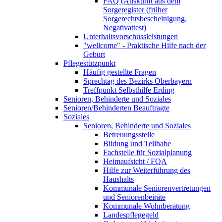
FAQ (Auskunft aus dem
Sorgeregister (früher
Sorgerechtsbescheinigung,
Negativattest)
Unterhaltsvorschussleistungen
"wellcome" - Praktische Hilfe nach der
Geburt
Pflegestützpunkt
Häufig gestellte Fragen
Sprechtag des Bezirks Oberbayern
Treffpunkt Selbsthilfe Erding
Senioren, Behinderte und Soziales
Senioren/Behinderten Beauftragte
Soziales
Senioren, Behinderte und Soziales
Betreuungsstelle
Bildung und Teilhabe
Fachstelle für Sozialplanung
Heimaufsicht / FQA
Hilfe zur Weiterführung des
Haushalts
Kommunale Seniorenvertretungen
und Seniorenbeiräte
Kommunale Wohnberatung
Landespflegegeld