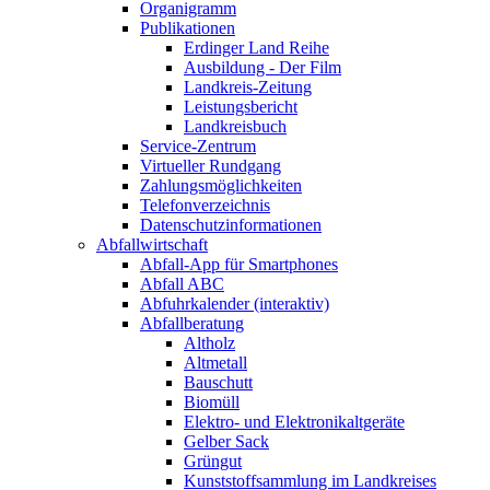
Organigramm
Publikationen
Erdinger Land Reihe
Ausbildung - Der Film
Landkreis-Zeitung
Leistungsbericht
Landkreisbuch
Service-Zentrum
Virtueller Rundgang
Zahlungsmöglichkeiten
Telefonverzeichnis
Datenschutzinformationen
Abfallwirtschaft
Abfall-App für Smartphones
Abfall ABC
Abfuhrkalender (interaktiv)
Abfallberatung
Altholz
Altmetall
Bauschutt
Biomüll
Elektro- und Elektronikaltgeräte
Gelber Sack
Grüngut
Kunststoffsammlung im Landkreises