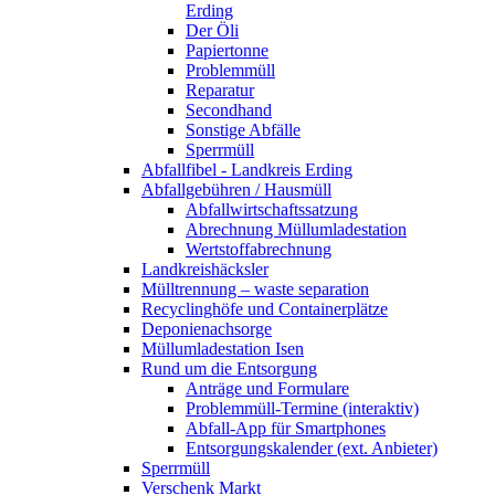
Erding
Der Öli
Papiertonne
Problemmüll
Reparatur
Secondhand
Sonstige Abfälle
Sperrmüll
Abfallfibel - Landkreis Erding
Abfallgebühren / Hausmüll
Abfallwirtschaftssatzung
Abrechnung Müllumladestation
Wertstoffabrechnung
Landkreishäcksler
Mülltrennung – waste separation
Recyclinghöfe und Containerplätze
Deponienachsorge
Müllumladestation Isen
Rund um die Entsorgung
Anträge und Formulare
Problemmüll-Termine (interaktiv)
Abfall-App für Smartphones
Entsorgungskalender (ext. Anbieter)
Sperrmüll
Verschenk Markt