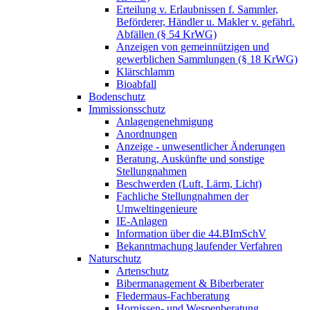
Erteilung v. Erlaubnissen f. Sammler,
Beförderer, Händler u. Makler v. gefährl.
Abfällen (§ 54 KrWG)
Anzeigen von gemeinnützigen und
gewerblichen Sammlungen (§ 18 KrWG)
Klärschlamm
Bioabfall
Bodenschutz
Immissionsschutz
Anlagengenehmigung
Anordnungen
Anzeige - unwesentlicher Änderungen
Beratung, Auskünfte und sonstige
Stellungnahmen
Beschwerden (Luft, Lärm, Licht)
Fachliche Stellungnahmen der
Umweltingenieure
IE-Anlagen
Information über die 44.BImSchV
Bekanntmachung laufender Verfahren
Naturschutz
Artenschutz
Bibermanagement & Biberberater
Fledermaus-Fachberatung
Hornissen- und Wespenberatung