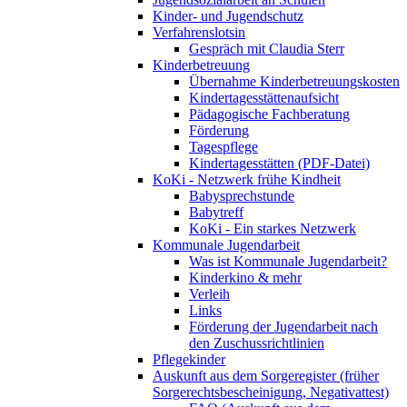
Kinder- und Jugendschutz
Verfahrenslotsin
Gespräch mit Claudia Sterr
Kinderbetreuung
Übernahme Kinderbetreuungskosten
Kindertagesstättenaufsicht
Pädagogische Fachberatung
Förderung
Tagespflege
Kindertagesstätten (PDF-Datei)
KoKi - Netzwerk frühe Kindheit
Babysprechstunde
Babytreff
KoKi - Ein starkes Netzwerk
Kommunale Jugendarbeit
Was ist Kommunale Jugendarbeit?
Kinderkino & mehr
Verleih
Links
Förderung der Jugendarbeit nach
den Zuschussrichtlinien
Pflegekinder
Auskunft aus dem Sorgeregister (früher
Sorgerechtsbescheinigung, Negativattest)