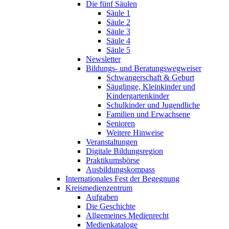
Die fünf Säulen
Säule 1
Säule 2
Säule 3
Säule 4
Säule 5
Newsletter
Bildungs- und Beratungswegweiser
Schwangerschaft & Geburt
Säuglinge, Kleinkinder und
Kindergartenkinder
Schulkinder und Jugendliche
Familien und Erwachsene
Senioren
Weitere Hinweise
Veranstaltungen
Digitale Bildungsregion
Praktikumsbörse
Ausbildungskompass
Internationales Fest der Begegnung
Kreismedienzentrum
Aufgaben
Die Geschichte
Allgemeines Medienrecht
Medienkataloge