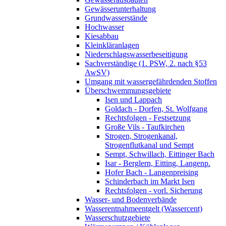
Gewässerunterhaltung
Grundwasserstände
Hochwasser
Kiesabbau
Kleinkläranlagen
Niederschlagswasserbeseitigung
Sachverständige (1. PSW, 2. nach §53
AwSV)
Umgang mit wassergefährdenden Stoffen
Überschwemmungsgebiete
Isen und Lappach
Goldach - Dorfen, St. Wolfgang
Rechtsfolgen - Festsetzung
Große Vils - Taufkirchen
Strogen, Strogenkanal,
Strogenflutkanal und Sempt
Sempt, Schwillach, Eittinger Bach
Isar - Berglern, Eitting, Langenp.
Hofer Bach - Langenpreising
Schinderbach im Markt Isen
Rechtsfolgen - vorl. Sicherung
Wasser- und Bodenverbände
Wasserentnahmeentgelt (Wassercent)
Wasserschutzgebiete