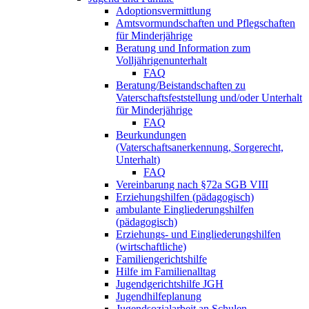
Adoptionsvermittlung
Amtsvormundschaften und Pflegschaften
für Minderjährige
Beratung und Information zum
Volljährigenunterhalt
FAQ
Beratung/Beistandschaften zu
Vaterschaftsfeststellung und/oder Unterhalt
für Minderjährige
FAQ
Beurkundungen
(Vaterschaftsanerkennung, Sorgerecht,
Unterhalt)
FAQ
Vereinbarung nach §72a SGB VIII
Erziehungshilfen (pädagogisch)
ambulante Eingliederungshilfen
(pädagogisch)
Erziehungs- und Eingliederungshilfen
(wirtschaftliche)
Familiengerichtshilfe
Hilfe im Familienalltag
Jugendgerichtshilfe JGH
Jugendhilfeplanung
Jugendsozialarbeit an Schulen