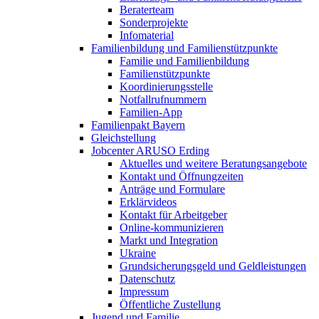
Beraterteam
Sonderprojekte
Infomaterial
Familienbildung und Familienstützpunkte
Familie und Familienbildung
Familienstützpunkte
Koordinierungsstelle
Notfallrufnummern
Familien-App
Familienpakt Bayern
Gleichstellung
Jobcenter ARUSO Erding
Aktuelles und weitere Beratungsangebote
Kontakt und Öffnungzeiten
Anträge und Formulare
Erklärvideos
Kontakt für Arbeitgeber
Online-kommunizieren
Markt und Integration
Ukraine
Grundsicherungsgeld und Geldleistungen
Datenschutz
Impressum
Öffentliche Zustellung
Jugend und Familie