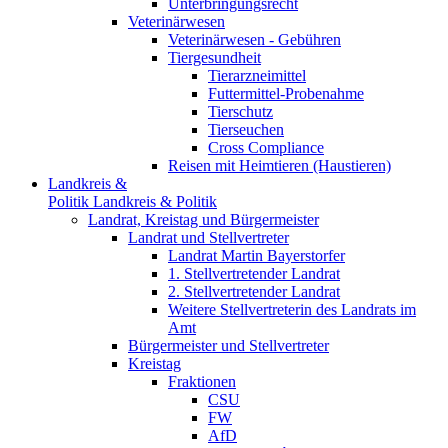
Unterbringungsrecht
Veterinärwesen
Veterinärwesen - Gebühren
Tiergesundheit
Tierarzneimittel
Futtermittel-Probenahme
Tierschutz
Tierseuchen
Cross Compliance
Reisen mit Heimtieren (Haustieren)
Landkreis &
Politik
Landkreis & Politik
Landrat, Kreistag und Bürgermeister
Landrat und Stellvertreter
Landrat Martin Bayerstorfer
1. Stellvertretender Landrat
2. Stellvertretender Landrat
Weitere Stellvertreterin des Landrats im
Amt
Bürgermeister und Stellvertreter
Kreistag
Fraktionen
CSU
FW
AfD