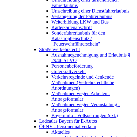
Fahrerlaubnis
Umschreibung einer Dienstfahrerlaubnis
Verlängerung der Fahrerlaubnis
Weiterbildung LKW und Bus
Karteikartenabschrift
Sonderfahrerlaubnis für den
Katastrophenschutz /
„Feuerwehrführerschein"
Straßenverkehrsrecht
Ausnahmegenehmigung und Erlaubnis §
29/46 STVO
Personenbeförderung
Güterkraftverkehr
Verkehrsregelnde und -lenkende
Maßnahmen (Verkehrsrechtliche
Anordnungen)
Maßnahmen wegen Arbeiten -
Antragsformular
Maßnahmen wegen Veranstaltung -
Antragsformular
Bayerninfo - Vollsperrungen (ext.)
Ladeatlas Bayern für E-Autos
ÖPNV - Personennahverkehr
Aktuelles