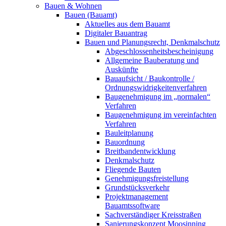
Bauen & Wohnen
Bauen (Bauamt)
Aktuelles aus dem Bauamt
Digitaler Bauantrag
Bauen und Planungsrecht, Denkmalschutz
Abgeschlossenheitsbescheinigung
Allgemeine Bauberatung und
Auskünfte
Bauaufsicht / Baukontrolle /
Ordnungswidrigkeitenverfahren
Baugenehmigung im „normalen“
Verfahren
Baugenehmigung im vereinfachten
Verfahren
Bauleitplanung
Bauordnung
Breitbandentwicklung
Denkmalschutz
Fliegende Bauten
Genehmigungsfreistellung
Grundstücksverkehr
Projektmanagement
Bauamtssoftware
Sachverständiger Kreisstraßen
Sanierungskonzept Moosinning