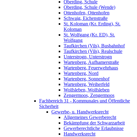
Oberding, Schule
Oberding, Schule (Wende)
Ottenhofen, Ottenhofen
Schwaig, Eichenstraße
St. Koloman (Kr. Erding), St.
Koloman
St. Wolfgang (Kr. ED), St.
Wolfgang
Taufkirchen (Vils), Busbahnhof
Taufkirchen (Vils), Realschule
Unterstrogn, Unterstrogn
Wartenberg, Aufhamerstraße
Wartenberg, Feuerwehrhaus
Wartenberg, Nord
Wartenberg, Sonnenhof
Wartenberg, Weiherfeld
Wolfsleben, Wolfsleben
Zengermoos, Zengermoos
Fachbereich 31 - Kommunales und Öffentliche
Sicherheit
Gewerbe- u. Handwerksrecht
Allgemeines Gewerberecht
Bekämpfung der Schwarzarbeit
Gewerberechtliche Erlaubnisse
Handwerksrecht