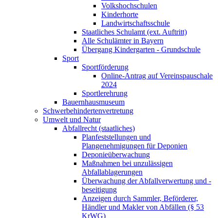
Volkshochschulen
Kinderhorte
Landwirtschaftsschule
Staatliches Schulamt (ext. Auftritt)
Alle Schulämter in Bayern
Übergang Kindergarten - Grundschule
Sport
Sportförderung
Online-Antrag auf Vereinspauschale
2024
Sportlerehrung
Bauernhausmuseum
Schwerbehindertenvertretung
Umwelt und Natur
Abfallrecht (staatliches)
Planfeststellungen und
Plangenehmigungen für Deponien
Deponieüberwachung
Maßnahmen bei unzulässigen
Abfallablagerungen
Überwachung der Abfallverwertung und -
beseitigung
Anzeigen durch Sammler, Beförderer,
Händler und Makler von Abfällen (§ 53
KrWG)