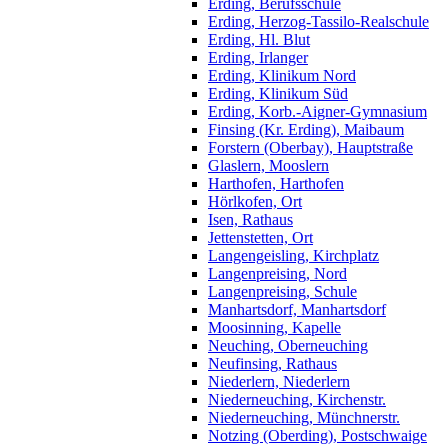
Erding, Berufsschule
Erding, Herzog-Tassilo-Realschule
Erding, Hl. Blut
Erding, Irlanger
Erding, Klinikum Nord
Erding, Klinikum Süd
Erding, Korb.-Aigner-Gymnasium
Finsing (Kr. Erding), Maibaum
Forstern (Oberbay), Hauptstraße
Glaslern, Mooslern
Harthofen, Harthofen
Hörlkofen, Ort
Isen, Rathaus
Jettenstetten, Ort
Langengeisling, Kirchplatz
Langenpreising, Nord
Langenpreising, Schule
Manhartsdorf, Manhartsdorf
Moosinning, Kapelle
Neuching, Oberneuching
Neufinsing, Rathaus
Niederlern, Niederlern
Niederneuching, Kirchenstr.
Niederneuching, Münchnerstr.
Notzing (Oberding), Postschwaige