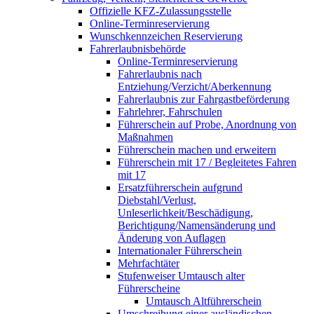
Offizielle KFZ-Zulassungsstelle
Online-Terminreservierung
Wunschkennzeichen Reservierung
Fahrerlaubnisbehörde
Online-Terminreservierung
Fahrerlaubnis nach
Entziehung/Verzicht/Aberkennung
Fahrerlaubnis zur Fahrgastbeförderung
Fahrlehrer, Fahrschulen
Führerschein auf Probe, Anordnung von
Maßnahmen
Führerschein machen und erweitern
Führerschein mit 17 / Begleitetes Fahren
mit 17
Ersatzführerschein aufgrund
Diebstahl/Verlust,
Unleserlichkeit/Beschädigung,
Berichtigung/Namensänderung und
Änderung von Auflagen
Internationaler Führerschein
Mehrfachtäter
Stufenweiser Umtausch alter
Führerscheine
Umtausch Altführerschein
Umschreibung einer ausländischen