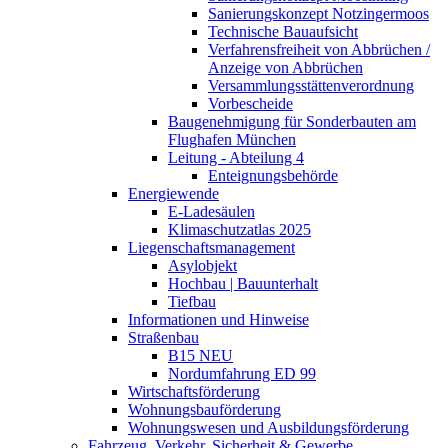
Sanierungskonzept Notzingermoos
Technische Bauaufsicht
Verfahrensfreiheit von Abbrüchen /
Anzeige von Abbrüchen
Versammlungsstättenverordnung
Vorbescheide
Baugenehmigung für Sonderbauten am
Flughafen München
Leitung - Abteilung 4
Enteignungsbehörde
Energiewende
E-Ladesäulen
Klimaschutzatlas 2025
Liegenschaftsmanagement
Asylobjekt
Hochbau | Bauunterhalt
Tiefbau
Informationen und Hinweise
Straßenbau
B15 NEU
Nordumfahrung ED 99
Wirtschaftsförderung
Wohnungsbauförderung
Wohnungswesen und Ausbildungsförderung
Fahrzeug, Verkehr, Sicherheit & Gewerbe