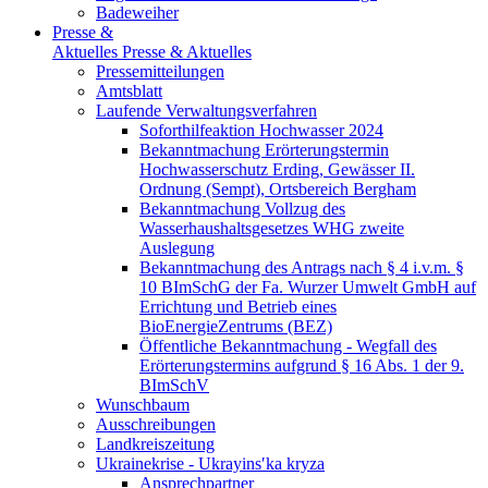
Badeweiher
Presse &
Aktuelles
Presse & Aktuelles
Pressemitteilungen
Amtsblatt
Laufende Verwaltungsverfahren
Soforthilfeaktion Hochwasser 2024
Bekanntmachung Erörterungstermin
Hochwasserschutz Erding, Gewässer II.
Ordnung (Sempt), Ortsbereich Bergham
Bekanntmachung Vollzug des
Wasserhaushaltsgesetzes WHG zweite
Auslegung
Bekanntmachung des Antrags nach § 4 i.v.m. §
10 BImSchG der Fa. Wurzer Umwelt GmbH auf
Errichtung und Betrieb eines
BioEnergieZentrums (BEZ)
Öffentliche Bekanntmachung - Wegfall des
Erörterungstermins aufgrund § 16 Abs. 1 der 9.
BImSchV
Wunschbaum
Ausschreibungen
Landkreiszeitung
Ukrainekrise - Ukrayinsʹka kryza
Ansprechpartner