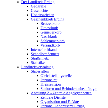
Der Landkreis Erding
Geografie
Geschichte
Hoheitszeichen
Geschenkkorb Erding
Brotzeitkorb
Fitnesskorb
Genießerkorb
Naschkorb
Schlemmerkorb
Versandkorb
Internetbreitband
Schnellstraßennetz
Straßennetz
Statistiken
Landkreisverwaltung
Stabsstellen
Gleichstellungsstelle
Personalrat
Kreisrevision
Senioren und Behindertenbeauftragte
Abteilung Z - Zentrale Angelegenheiten
Zentrale Dienste
Organisation und E-Akte
Personal Landratsamt Erding