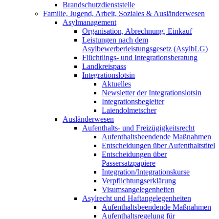
Brandschutzdienststelle
Familie, Jugend, Arbeit, Soziales & Ausländerwesen
Asylmanagement
Organisation, Abrechnung, Einkauf
Leistungen nach dem
Asylbewerberleistungsgesetz (AsylbLG)
Flüchtlings- und Integrationsberatung
Landkreispass
Integrationslotsin
Aktuelles
Newsletter der Integrationslotsin
Integrationsbegleiter
Laiendolmetscher
Ausländerwesen
Aufenthalts- und Freizügigkeitsrecht
Aufenthaltsbeendende Maßnahmen
Entscheidungen über Aufenthaltstitel
Entscheidungen über
Passersatzpapiere
Integration/Integrationskurse
Verpflichtungserklärung
Visumsangelegenheiten
Asylrecht und Haftangelegenheiten
Aufenthaltsbeendende Maßnahmen
Aufenthaltsregelung für