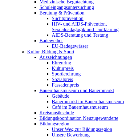
Medizinische Begutachtung
Schuleingangsuntersuchung
Beratung & Prävention
Suchtprävention
HIV- und AIDS-Prävention,
Sexualpädagogik und –aufklärung
AIDS-Beratung und Testung
Badeweiher
EU-Badegewässer
Kultur, Bildung & Sport
Auszeichnungen
Ehrenring
Kulturpreis
Sportlerehrung
Sozialpreis
Fassadenpreis
Bauernhausmuseum und Bauernmarkt
Gebäude
Bauernmarkt im Bauernhausmuseum
Café im Bauernhausmuseum
Kreismusikschule
Bildungskoordination Neuzugewanderte
Bildungsregion
Unser Weg zur Bildungsregion
Unsere Bewerbung