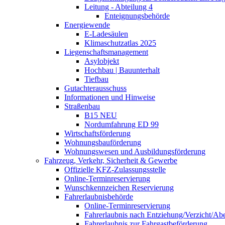
Leitung - Abteilung 4
Enteignungsbehörde
Energiewende
E-Ladesäulen
Klimaschutzatlas 2025
Liegenschaftsmanagement
Asylobjekt
Hochbau | Bauunterhalt
Tiefbau
Gutachterausschuss
Informationen und Hinweise
Straßenbau
B15 NEU
Nordumfahrung ED 99
Wirtschaftsförderung
Wohnungsbauförderung
Wohnungswesen und Ausbildungsförderung
Fahrzeug, Verkehr, Sicherheit & Gewerbe
Offizielle KFZ-Zulassungsstelle
Online-Terminreservierung
Wunschkennzeichen Reservierung
Fahrerlaubnisbehörde
Online-Terminreservierung
Fahrerlaubnis nach Entziehung/Verzicht/A
Fahrerlaubnis zur Fahrgastbeförderung