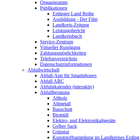
Organigramm
Publikationen
Erdinger Land Reihe
Ausbildung - Der Film
Landkreis-Zeitung
Leistungsbericht
Landkreisbuch
Service-Zentrum
Virtueller Rundgang
Zahlungsmöglichkeiten
Telefonverzeichnis
Datenschutzinformationen
Abfallwirtschaft
Abfall-App für Smartphones
Abfall ABC
Abfuhrkalender (interaktiv)
Abfallberatung
Altholz
Altmetall
Bauschutt
Biomüll
Elektro- und Elektronikaltgeräte
Gelber Sack
Grüngut
Kunststoffsammlung im Landkreises Erding