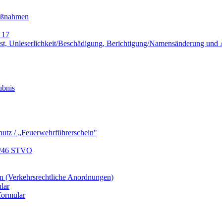
Maßnahmen
 17
lust, Unleserlichkeit/Beschädigung, Berichtigung/Namensänderung un
ubnis
hutz / „Feuerwehrführerschein"
9/46 STVO
 (Verkehrsrechtliche Anordnungen)
lar
formular