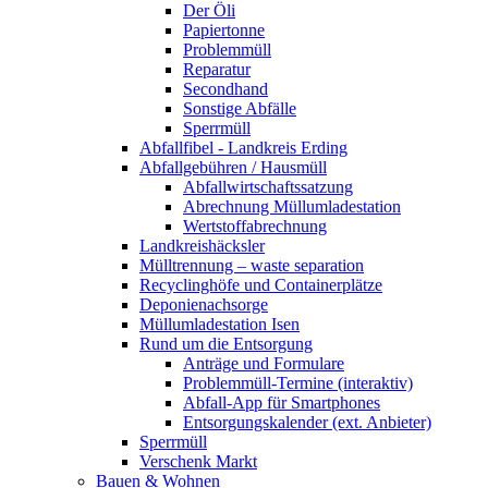
Der Öli
Papiertonne
Problemmüll
Reparatur
Secondhand
Sonstige Abfälle
Sperrmüll
Abfallfibel - Landkreis Erding
Abfallgebühren / Hausmüll
Abfallwirtschaftssatzung
Abrechnung Müllumladestation
Wertstoffabrechnung
Landkreishäcksler
Mülltrennung – waste separation
Recyclinghöfe und Containerplätze
Deponienachsorge
Müllumladestation Isen
Rund um die Entsorgung
Anträge und Formulare
Problemmüll-Termine (interaktiv)
Abfall-App für Smartphones
Entsorgungskalender (ext. Anbieter)
Sperrmüll
Verschenk Markt
Bauen & Wohnen