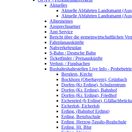
Aktuelles
Aktuelle Abfahrten Landratsamt (Aus
Aktuelle Abfahrten Landratsamt (Aus
Allgemeines
Ansprechpartner
App Service
Bericht über die gemeinwirtschaftlichen Ver
Fahrplanauskünfte
Nahverkehrsplan
S-Bahn / Deutsche Bahn
Ticketfinder / Preisauskünfte
Verlust- / Fundsachen
Bushalteshaltestellen Live Info - Probebetri
Berglern, Kirche
Bockhorn (Oberbayern), Grünbach
Dorfen (Kr Erding), Schulzentrum
Dorfen (Kr. Erding), Bahnhof
Dorfen (Kr. Erding), Friedhof
Eichenried (b Erding), Gfällachbrück
Eicherloh, Eicherloh
Erding, (Bahnhof Erding)
Erding, Berufsschule
Erding, Herzog-Tassilo-Realschule
Erding, Hl. Blut