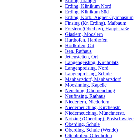
Erding, Irlanger
Erding, Klinikum Nord
Erding, Klinikum Süd
Erding, Korb.-Aigner-Gymnasium
Finsing (Kr. Erding), Maibaum
Forstern (Oberbay), Hauptstraße
Glaslern, Mooslern
Harthofen, Harthofen
Hörlkofen, Ort
Isen, Rathaus
Jettenstetten, Ort
Langengeisling, Kirchplatz
Langenpreising, Nord
Langenpreising, Schule
Manhartsdorf, Manhartsdorf
Moosinning, Kapelle
Neuching, Oberneuching
Neufinsing, Rathaus
Niederlern, Niederlern
Niederneuching, Kirchenstr.
Niederneuching, Münchnerstr.
Notzing (Oberding), Postschwaige
Oberding, Schule
Oberding, Schule (Wende)
Ottenhofen, Ottenhofen