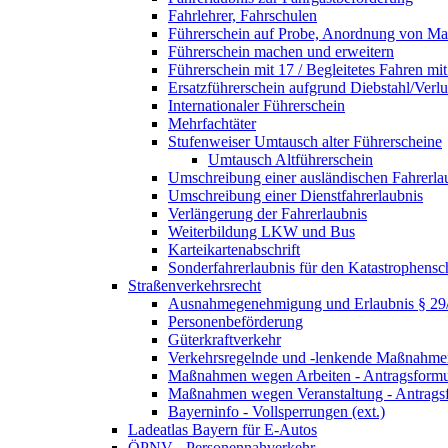
Fahrlehrer, Fahrschulen
Führerschein auf Probe, Anordnung von 
Führerschein machen und erweitern
Führerschein mit 17 / Begleitetes Fahren mit
Ersatzführerschein aufgrund Diebstahl/Ver
Internationaler Führerschein
Mehrfachtäter
Stufenweiser Umtausch alter Führerscheine
Umtausch Altführerschein
Umschreibung einer ausländischen Fahrerla
Umschreibung einer Dienstfahrerlaubnis
Verlängerung der Fahrerlaubnis
Weiterbildung LKW und Bus
Karteikartenabschrift
Sonderfahrerlaubnis für den Katastrophensc
Straßenverkehrsrecht
Ausnahmegenehmigung und Erlaubnis § 2
Personenbeförderung
Güterkraftverkehr
Verkehrsregelnde und -lenkende Maßnahmen
Maßnahmen wegen Arbeiten - Antragsformu
Maßnahmen wegen Veranstaltung - Antrags
Bayerninfo - Vollsperrungen (ext.)
Ladeatlas Bayern für E-Autos
ÖPNV - Personennahverkehr