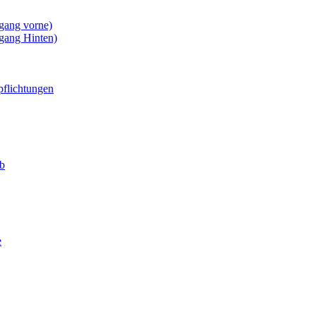
gang vorne)
gang Hinten)
pflichtungen
eb
e