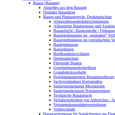
Bauen (Bauamt)
Aktuelles aus dem Bauamt
Digitaler Bauantrag
Bauen und Planungsrecht, Denkmalschutz
Abgeschlossenheitsbescheinigung
Allgemeine Bauberatung und Auskün
Bauaufsicht / Baukontrolle / Ordnung
Baugenehmigung im „normalen“ Verf
Baugenehmigung im vereinfachten Ve
Bauleitplanung
Bauordnung
Breitbandentwicklung
Denkmalschutz
Fliegende Bauten
Genehmigungsfreistellung
Grundstücksverkehr
Projektmanagement Bauamtssoftware
Sachverständiger Kreisstraßen
Sanierungskonzept Moosinning
Sanierungskonzept Notzingermoos
Technische Bauaufsicht
Verfahrensfreiheit von Abbrüchen / 
Versammlungsstättenverordnung
Vorbescheide
Baugenehmigung für Sonderbauten am Flu