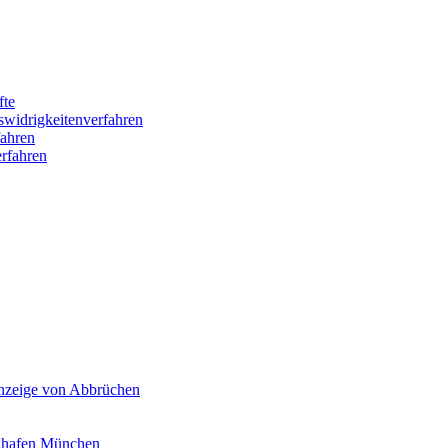
fte
swidrigkeitenverfahren
ahren
rfahren
Anzeige von Abbrüchen
ghafen München