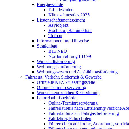
Energiewende
E-Ladesäulen
Klimaschutzatlas 2025
Liegenschaftsmanagement
Asylobjekt
Hochbau | Bauunterhalt
Tiefbau
Informationen und Hinweise
Straßenbau
B15 NEU
Nordumfahrung ED 99
Wirtschaftsförderung
Wohnungsbauförderung
Wohnungswesen und Ausbildungsförderung
Fahrzeug, Verkehr, Sicherheit & Gewerbe
Offizielle KFZ-Zulassungsstelle
Online-Terminreservierung
Wunschkennzeichen Reservierung
Fahrerlaubnisbehörde
Online-Terminreservierung
Fahrerlaubnis nach Entziehung/Verzicht/A
Fahrerlaubnis zur Fahrgastbeförderung
Fahrlehrer, Fahrschulen
Führerschein auf Probe, Anordnung von 
Führerschein machen und erweitern