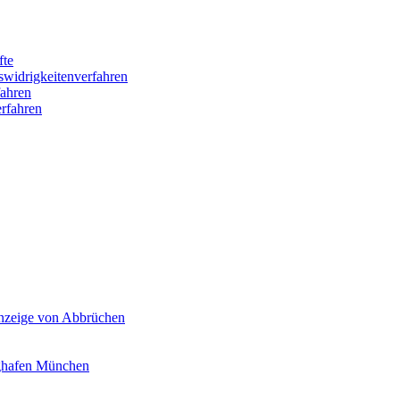
fte
swidrigkeitenverfahren
ahren
rfahren
Anzeige von Abbrüchen
ghafen München