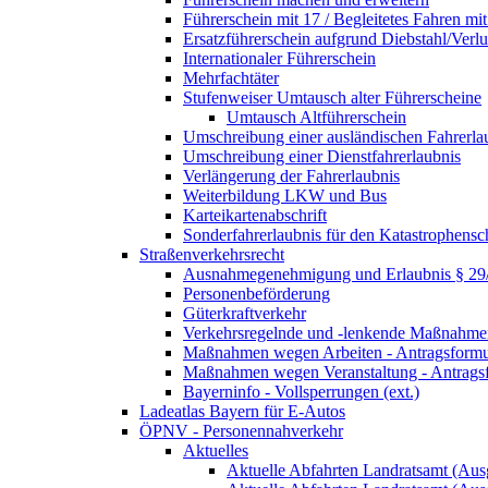
Führerschein mit 17 / Begleitetes Fahren mit
Ersatzführerschein aufgrund Diebstahl/Ver
Internationaler Führerschein
Mehrfachtäter
Stufenweiser Umtausch alter Führerscheine
Umtausch Altführerschein
Umschreibung einer ausländischen Fahrerla
Umschreibung einer Dienstfahrerlaubnis
Verlängerung der Fahrerlaubnis
Weiterbildung LKW und Bus
Karteikartenabschrift
Sonderfahrerlaubnis für den Katastrophensc
Straßenverkehrsrecht
Ausnahmegenehmigung und Erlaubnis § 2
Personenbeförderung
Güterkraftverkehr
Verkehrsregelnde und -lenkende Maßnahmen
Maßnahmen wegen Arbeiten - Antragsformu
Maßnahmen wegen Veranstaltung - Antrags
Bayerninfo - Vollsperrungen (ext.)
Ladeatlas Bayern für E-Autos
ÖPNV - Personennahverkehr
Aktuelles
Aktuelle Abfahrten Landratsamt (Aus