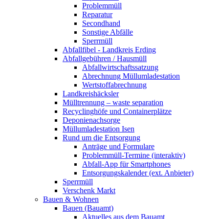
Problemmüll
Reparatur
Secondhand
Sonstige Abfälle
Sperrmüll
Abfallfibel - Landkreis Erding
Abfallgebühren / Hausmüll
Abfallwirtschaftssatzung
Abrechnung Müllumladestation
Wertstoffabrechnung
Landkreishäcksler
Mülltrennung – waste separation
Recyclinghöfe und Containerplätze
Deponienachsorge
Müllumladestation Isen
Rund um die Entsorgung
Anträge und Formulare
Problemmüll-Termine (interaktiv)
Abfall-App für Smartphones
Entsorgungskalender (ext. Anbieter)
Sperrmüll
Verschenk Markt
Bauen & Wohnen
Bauen (Bauamt)
Aktuelles aus dem Bauamt