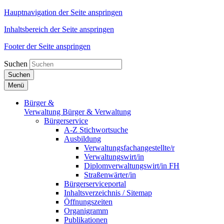
Hauptnavigation der Seite anspringen
Inhaltsbereich der Seite anspringen
Footer der Seite anspringen
Suchen
Suchen
Menü
Bürger &
Verwaltung
Bürger & Verwaltung
Bürgerservice
A-Z Stichwortsuche
Ausbildung
Verwaltungsfachangestellte/r
Verwaltungswirt/in
Diplomverwaltungswirt/in FH
Straßenwärter/in
Bürgerserviceportal
Inhaltsverzeichnis / Sitemap
Öffnungszeiten
Organigramm
Publikationen