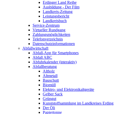
Erdinger Land Reihe
Ausbildung - Der Film
Landkreis-Zeitung
Leistungsbericht
Landkreisbuch
Service-Zentrum
Virtueller Rundgang
Zahlungsmöglichkeiten
Telefonverzeichnis
Datenschutzinformationen
Abfallwirtschaft
Abfall-App für Smartphones
Abfall ABC
Abfuhrkalender (interaktiv)
Abfallberatung
Altholz
Altmetall
Bauschutt
Biomüll
Elektro- und Elektronikaltgeräte
Gelber Sack
Grüngut
Kunststoffsammlung im Landkreises Erding
Der Öli
Papiertonne