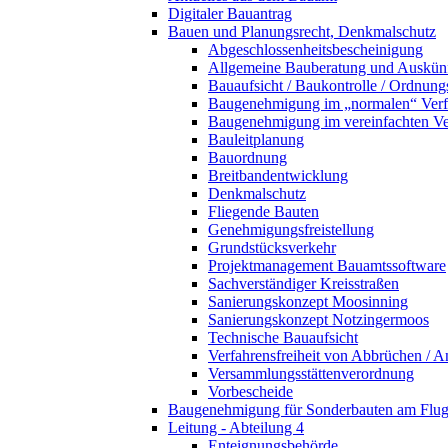
Digitaler Bauantrag
Bauen und Planungsrecht, Denkmalschutz
Abgeschlossenheitsbescheinigung
Allgemeine Bauberatung und Auskün
Bauaufsicht / Baukontrolle / Ordnung
Baugenehmigung im „normalen“ Verf
Baugenehmigung im vereinfachten Ve
Bauleitplanung
Bauordnung
Breitbandentwicklung
Denkmalschutz
Fliegende Bauten
Genehmigungsfreistellung
Grundstücksverkehr
Projektmanagement Bauamtssoftware
Sachverständiger Kreisstraßen
Sanierungskonzept Moosinning
Sanierungskonzept Notzingermoos
Technische Bauaufsicht
Verfahrensfreiheit von Abbrüchen / 
Versammlungsstättenverordnung
Vorbescheide
Baugenehmigung für Sonderbauten am Flu
Leitung - Abteilung 4
Enteignungsbehörde