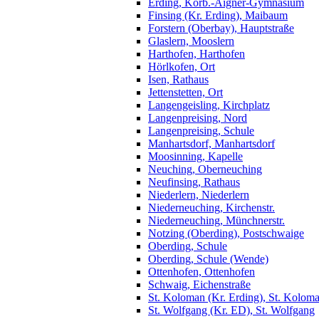
Erding, Korb.-Aigner-Gymnasium
Finsing (Kr. Erding), Maibaum
Forstern (Oberbay), Hauptstraße
Glaslern, Mooslern
Harthofen, Harthofen
Hörlkofen, Ort
Isen, Rathaus
Jettenstetten, Ort
Langengeisling, Kirchplatz
Langenpreising, Nord
Langenpreising, Schule
Manhartsdorf, Manhartsdorf
Moosinning, Kapelle
Neuching, Oberneuching
Neufinsing, Rathaus
Niederlern, Niederlern
Niederneuching, Kirchenstr.
Niederneuching, Münchnerstr.
Notzing (Oberding), Postschwaige
Oberding, Schule
Oberding, Schule (Wende)
Ottenhofen, Ottenhofen
Schwaig, Eichenstraße
St. Koloman (Kr. Erding), St. Kolom
St. Wolfgang (Kr. ED), St. Wolfgang