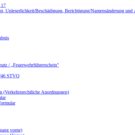
 17
lust, Unleserlichkeit/Beschädigung, Berichtigung/Namensänderung un
ubnis
hutz / „Feuerwehrführerschein"
9/46 STVO
 (Verkehrsrechtliche Anordnungen)
lar
formular
gang vorne)