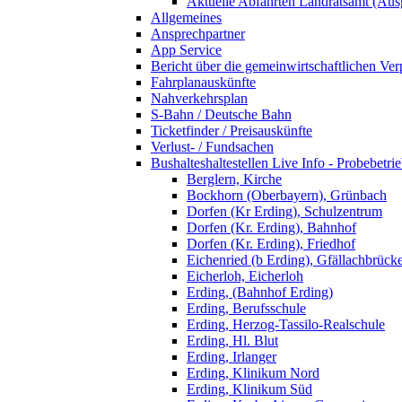
Aktuelle Abfahrten Landratsamt (Aus
Allgemeines
Ansprechpartner
App Service
Bericht über die gemeinwirtschaftlichen Ver
Fahrplanauskünfte
Nahverkehrsplan
S-Bahn / Deutsche Bahn
Ticketfinder / Preisauskünfte
Verlust- / Fundsachen
Bushalteshaltestellen Live Info - Probebetri
Berglern, Kirche
Bockhorn (Oberbayern), Grünbach
Dorfen (Kr Erding), Schulzentrum
Dorfen (Kr. Erding), Bahnhof
Dorfen (Kr. Erding), Friedhof
Eichenried (b Erding), Gfällachbrück
Eicherloh, Eicherloh
Erding, (Bahnhof Erding)
Erding, Berufsschule
Erding, Herzog-Tassilo-Realschule
Erding, Hl. Blut
Erding, Irlanger
Erding, Klinikum Nord
Erding, Klinikum Süd