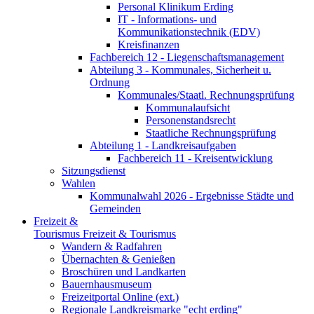
Personal Klinikum Erding
IT - Informations- und
Kommunikationstechnik (EDV)
Kreisfinanzen
Fachbereich 12 - Liegenschaftsmanagement
Abteilung 3 - Kommunales, Sicherheit u.
Ordnung
Kommunales/Staatl. Rechnungsprüfung
Kommunalaufsicht
Personenstandsrecht
Staatliche Rechnungsprüfung
Abteilung 1 - Landkreisaufgaben
Fachbereich 11 - Kreisentwicklung
Sitzungsdienst
Wahlen
Kommunalwahl 2026 - Ergebnisse Städte und
Gemeinden
Freizeit &
Tourismus
Freizeit & Tourismus
Wandern & Radfahren
Übernachten & Genießen
Broschüren und Landkarten
Bauernhausmuseum
Freizeitportal Online (ext.)
Regionale Landkreismarke "echt erding"