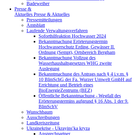
Badeweiher
Presse &
Aktuelles
Presse & Aktuelles
Pressemitteilungen
Amtsblatt
Laufende Verwaltungsverfahren
Soforthilfeaktion Hochwasser 2024
Bekanntmachung Erörterungstermin
Hochwasserschutz Erding, Gewässer II.
Ordnung (Sempt), Ortsbereich Bergham
Bekanntmachung Vollzug des
Wasserhaushaltsgesetzes WHG zweite
Auslegung
Bekanntmachung des Antrags nach § 4 i.v.m. §
10 BImSchG der Fa. Wurzer Umwelt GmbH auf
Errichtung und Betrieb eines
BioEnergieZentrums (BEZ)
Öffentliche Bekanntmachung - Wegfall des
Erörterungstermins aufgrund § 16 Abs. 1 der 9.
BImSchV
Wunschbaum
Ausschreibungen
Landkreiszeitung
Ukrainekrise - Ukrayinsʹka kryza
Ansprechpartner