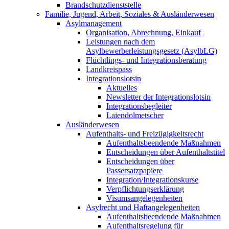
Brandschutzdienststelle
Familie, Jugend, Arbeit, Soziales & Ausländerwesen
Asylmanagement
Organisation, Abrechnung, Einkauf
Leistungen nach dem
Asylbewerberleistungsgesetz (AsylbLG)
Flüchtlings- und Integrationsberatung
Landkreispass
Integrationslotsin
Aktuelles
Newsletter der Integrationslotsin
Integrationsbegleiter
Laiendolmetscher
Ausländerwesen
Aufenthalts- und Freizügigkeitsrecht
Aufenthaltsbeendende Maßnahmen
Entscheidungen über Aufenthaltstitel
Entscheidungen über
Passersatzpapiere
Integration/Integrationskurse
Verpflichtungserklärung
Visumsangelegenheiten
Asylrecht und Haftangelegenheiten
Aufenthaltsbeendende Maßnahmen
Aufenthaltsregelung für