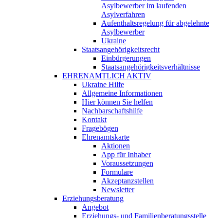
Asylbewerber im laufenden
Asylverfahren
Aufenthaltsregelung für abgelehnte
Asylbewerber
Ukraine
Staatsangehörigkeitsrecht
Einbürgerungen
Staatsangehörigkeitsverhältnisse
EHRENAMTLICH AKTIV
Ukraine Hilfe
Allgemeine Informationen
Hier können Sie helfen
Nachbarschaftshilfe
Kontakt
Fragebögen
Ehrenamtskarte
Aktionen
App für Inhaber
Voraussetzungen
Formulare
Akzeptanzstellen
Newsletter
Erziehungsberatung
Angebot
Erziehungs- und Familienberatungsstelle