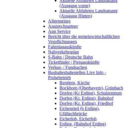
Aktuelle Abfahrten Landratsamt
(Ausgang vorne)
Aktuelle Abfahrten Landratsamt
(Ausgang Hinten)
Allgemeines
Ansprechpartner
App Service
Bericht über die gemeinwirtschaftlichen
Verpflichtungen
Fahrplanauskünfte
Nahverkehrsplan
S-Bahn / Deutsche Bahn
Ticketfinder / Preisauskünfte
Verlust- / Fundsachen
Bushalteshaltestellen Live Info -
Probebetrieb
Berglern, Kirche
Bockhorn (Oberbayern), Grünbach
Dorfen (Kr Erding), Schulzentrum
Dorfen (Kr. Erding), Bahnhof
Dorfen (Kr. Erding), Friedhof
Eichenried (b Erding),
Gfällachbrücke
Eicherloh, Eicherloh
Erding, (Bahnhof Erding)