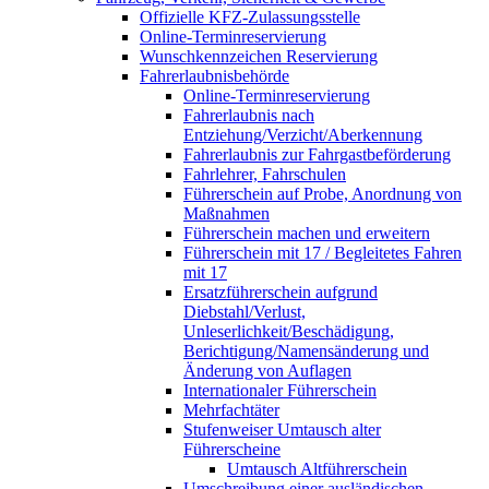
Offizielle KFZ-Zulassungsstelle
Online-Terminreservierung
Wunschkennzeichen Reservierung
Fahrerlaubnisbehörde
Online-Terminreservierung
Fahrerlaubnis nach
Entziehung/Verzicht/Aberkennung
Fahrerlaubnis zur Fahrgastbeförderung
Fahrlehrer, Fahrschulen
Führerschein auf Probe, Anordnung von
Maßnahmen
Führerschein machen und erweitern
Führerschein mit 17 / Begleitetes Fahren
mit 17
Ersatzführerschein aufgrund
Diebstahl/Verlust,
Unleserlichkeit/Beschädigung,
Berichtigung/Namensänderung und
Änderung von Auflagen
Internationaler Führerschein
Mehrfachtäter
Stufenweiser Umtausch alter
Führerscheine
Umtausch Altführerschein
Umschreibung einer ausländischen