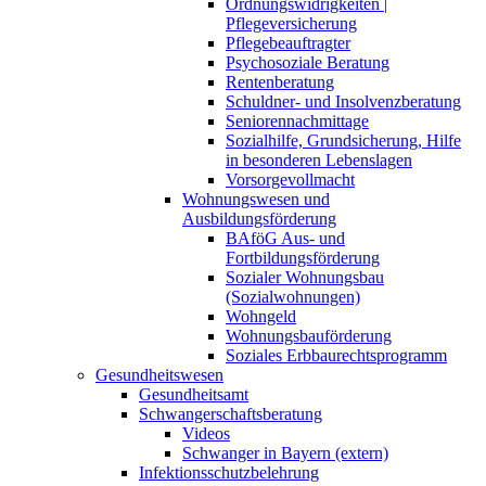
Ordnungswidrigkeiten |
Pflegeversicherung
Pflegebeauftragter
Psychosoziale Beratung
Rentenberatung
Schuldner- und Insolvenzberatung
Seniorennachmittage
Sozialhilfe, Grundsicherung, Hilfe
in besonderen Lebenslagen
Vorsorgevollmacht
Wohnungswesen und
Ausbildungsförderung
BAföG Aus- und
Fortbildungsförderung
Sozialer Wohnungsbau
(Sozialwohnungen)
Wohngeld
Wohnungsbauförderung
Soziales Erbbaurechtsprogramm
Gesundheitswesen
Gesundheitsamt
Schwangerschaftsberatung
Videos
Schwanger in Bayern (extern)
Infektionsschutzbelehrung