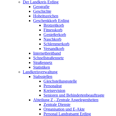
Der Landkreis Erding
Geografie
Geschichte
Hoheitszeichen
Geschenkkorb Erding
Brotzeitkorb
Fitnesskorb
Genießerkorb
Naschkorb
Schlemmerkorb
Versandkorb
Internetbreitband
Schnellstraßennetz
Straßennetz
Statistiken
Landkreisverwaltung
Stabsstellen
Gleichstellungsstelle
Personalrat
Kreisrevision
Senioren und Behindertenbeauftragte
Abteilung Z - Zentrale Angelegenheiten
Zentrale Dienste
Organisation und E-Akte
Personal Landratsamt Erding