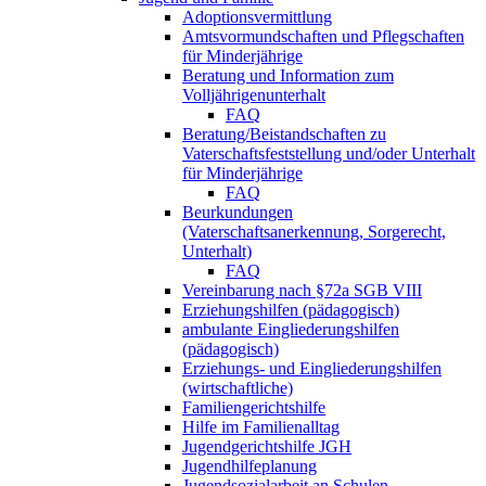
Adoptionsvermittlung
Amtsvormundschaften und Pflegschaften
für Minderjährige
Beratung und Information zum
Volljährigenunterhalt
FAQ
Beratung/Beistandschaften zu
Vaterschaftsfeststellung und/oder Unterhalt
für Minderjährige
FAQ
Beurkundungen
(Vaterschaftsanerkennung, Sorgerecht,
Unterhalt)
FAQ
Vereinbarung nach §72a SGB VIII
Erziehungshilfen (pädagogisch)
ambulante Eingliederungshilfen
(pädagogisch)
Erziehungs- und Eingliederungshilfen
(wirtschaftliche)
Familiengerichtshilfe
Hilfe im Familienalltag
Jugendgerichtshilfe JGH
Jugendhilfeplanung
Jugendsozialarbeit an Schulen