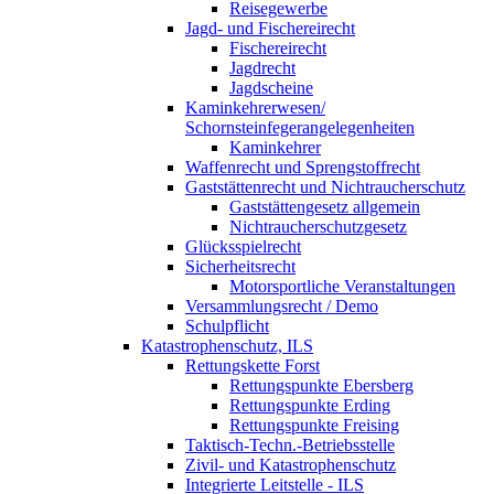
Reisegewerbe
Jagd- und Fischereirecht
Fischereirecht
Jagdrecht
Jagdscheine
Kaminkehrerwesen/
Schornsteinfegerangelegenheiten
Kaminkehrer
Waffenrecht und Sprengstoffrecht
Gaststättenrecht und Nichtraucherschutz
Gaststättengesetz allgemein
Nichtraucherschutzgesetz
Glücksspielrecht
Sicherheitsrecht
Motorsportliche Veranstaltungen
Versammlungsrecht / Demo
Schulpflicht
Katastrophenschutz, ILS
Rettungskette Forst
Rettungspunkte Ebersberg
Rettungspunkte Erding
Rettungspunkte Freising
Taktisch-Techn.-Betriebsstelle
Zivil- und Katastrophenschutz
Integrierte Leitstelle - ILS