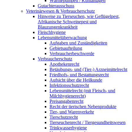
Wärmepumpen / Kühlanlagen
Gutachterausschuss
Veterinärwesen & Verbraucherschutz
Hinweise zu Tierseuchen, wie Geflügelpest,
Afrikanische Schweinepest und
Blauzungenkrankheit
Fleischhygiene
Lebensmittelüberwachung
Aufgaben und Zuständigkeiten
Gebietsaufteilung
Verbraucherbeschwerde
Verbraucherschutz
Apothekenrecht
Betäubungs- und (Tier-) Arzneimittelrecht
Friedhofs- und Bestattungsrecht
Aufsicht über die Heilkunde
Infektionsschutzrecht
Lebensmittelrecht (mit Fleisch- und
Milchhygienerecht)
Preisangabenrecht
Recht der tierischen Nebenprodukte
Tier- und Warenverkehr
Tierschutzrecht
Tierseuchenrecht / Tiergesundheitswesen
Trinkwasserhygiene