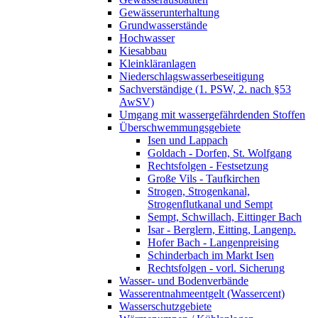
Gewässerunterhaltung
Grundwasserstände
Hochwasser
Kiesabbau
Kleinkläranlagen
Niederschlagswasserbeseitigung
Sachverständige (1. PSW, 2. nach §53
AwSV)
Umgang mit wassergefährdenden Stoffen
Überschwemmungsgebiete
Isen und Lappach
Goldach - Dorfen, St. Wolfgang
Rechtsfolgen - Festsetzung
Große Vils - Taufkirchen
Strogen, Strogenkanal,
Strogenflutkanal und Sempt
Sempt, Schwillach, Eittinger Bach
Isar - Berglern, Eitting, Langenp.
Hofer Bach - Langenpreising
Schinderbach im Markt Isen
Rechtsfolgen - vorl. Sicherung
Wasser- und Bodenverbände
Wasserentnahmeentgelt (Wassercent)
Wasserschutzgebiete