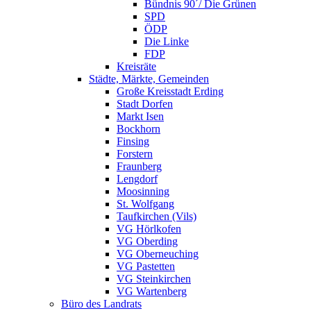
Bündnis 90´/ Die Grünen
SPD
ÖDP
Die Linke
FDP
Kreisräte
Städte, Märkte, Gemeinden
Große Kreisstadt Erding
Stadt Dorfen
Markt Isen
Bockhorn
Finsing
Forstern
Fraunberg
Lengdorf
Moosinning
St. Wolfgang
Taufkirchen (Vils)
VG Hörlkofen
VG Oberding
VG Oberneuching
VG Pastetten
VG Steinkirchen
VG Wartenberg
Büro des Landrats