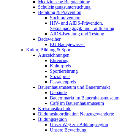
Medizinische Begutachtung
Schuleingangsuntersuchung
Beratung & Prävention
Suchtprävention
HIV- und AIDS-Prävention,
Sexualpädagogik und –aufklärung
AIDS-Beratung und Testung
Badeweiher
EU-Badegewässer
Kultur, Bildung & Sport
Auszeichnungen
Ehrenring
Kulturpreis
Sportlerehrung
Sozialpreis
Fassadenpreis
Bauernhausmuseum und Bauernmarkt
Gebäude
Bauernmarkt im Bauernhausmuseum
Café im Bauernhausmuseum
Kreismusikschule
Bildungskoordination Neuzugewanderte
Bildungsregion
Unser Weg zur Bildungsregion
Unsere Bewerbung