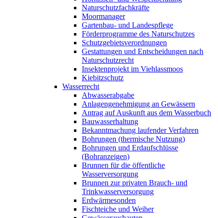
Naturschutzfachkräfte
Moormanager
Gartenbau- und Landespflege
Förderprogramme des Naturschutzes
Schutzgebietsverordnungen
Gestattungen und Entscheidungen nach
Naturschutzrecht
Insektenprojekt im Viehlassmoos
Kiebitzschutz
Wasserrecht
Abwasserabgabe
Anlagengenehmigung an Gewässern
Antrag auf Auskunft aus dem Wasserbuch
Bauwasserhaltung
Bekanntmachung laufender Verfahren
Bohrungen (thermische Nutzung)
Bohrungen und Erdaufschlüsse
(Bohranzeigen)
Brunnen für die öffentliche
Wasserversorgung
Brunnen zur privaten Brauch- und
Trinkwasserversorgung
Erdwärmesonden
Fischteiche und Weiher
Gewässerausbauten