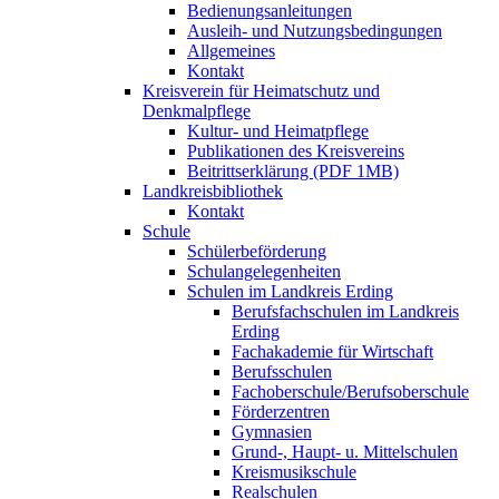
Bedienungsanleitungen
Ausleih- und Nutzungsbedingungen
Allgemeines
Kontakt
Kreisverein für Heimatschutz und
Denkmalpflege
Kultur- und Heimatpflege
Publikationen des Kreisvereins
Beitrittserklärung (PDF 1MB)
Landkreisbibliothek
Kontakt
Schule
Schülerbeförderung
Schulangelegenheiten
Schulen im Landkreis Erding
Berufsfachschulen im Landkreis
Erding
Fachakademie für Wirtschaft
Berufsschulen
Fachoberschule/Berufsoberschule
Förderzentren
Gymnasien
Grund-, Haupt- u. Mittelschulen
Kreismusikschule
Realschulen