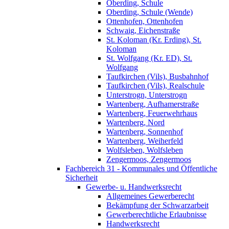
Oberding, Schule
Oberding, Schule (Wende)
Ottenhofen, Ottenhofen
Schwaig, Eichenstraße
St. Koloman (Kr. Erding), St.
Koloman
St. Wolfgang (Kr. ED), St.
Wolfgang
Taufkirchen (Vils), Busbahnhof
Taufkirchen (Vils), Realschule
Unterstrogn, Unterstrogn
Wartenberg, Aufhamerstraße
Wartenberg, Feuerwehrhaus
Wartenberg, Nord
Wartenberg, Sonnenhof
Wartenberg, Weiherfeld
Wolfsleben, Wolfsleben
Zengermoos, Zengermoos
Fachbereich 31 - Kommunales und Öffentliche
Sicherheit
Gewerbe- u. Handwerksrecht
Allgemeines Gewerberecht
Bekämpfung der Schwarzarbeit
Gewerberechtliche Erlaubnisse
Handwerksrecht