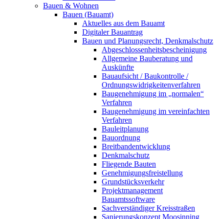
Bauen & Wohnen
Bauen (Bauamt)
Aktuelles aus dem Bauamt
Digitaler Bauantrag
Bauen und Planungsrecht, Denkmalschutz
Abgeschlossenheitsbescheinigung
Allgemeine Bauberatung und
Auskünfte
Bauaufsicht / Baukontrolle /
Ordnungswidrigkeitenverfahren
Baugenehmigung im „normalen“
Verfahren
Baugenehmigung im vereinfachten
Verfahren
Bauleitplanung
Bauordnung
Breitbandentwicklung
Denkmalschutz
Fliegende Bauten
Genehmigungsfreistellung
Grundstücksverkehr
Projektmanagement
Bauamtssoftware
Sachverständiger Kreisstraßen
Sanierungskonzept Moosinning