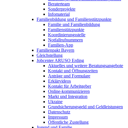
Beraterteam
Sonderprojekte
Infomaterial
Familienbildung und Familienstützpunkte
Familie und Familienbildung
Familienstützpunkte
Koordinierungsstelle
Notfallrufnummern
Familien-App
Familienpakt Bayern
Gleichstellung
Jobcenter ARUSO Erding
Aktuelles und weitere Beratungsangebote
Kontakt und Öffnungzeiten
Anträge und Formulare
Erklärvideos
Kontakt für Arbeitgeber
Online-kommunizieren
Markt und Integration
Ukraine
Grundsicherungsgeld und Geldleistungen
Datenschutz
Impressum
Öffentliche Zustellung
Jugend und Familie