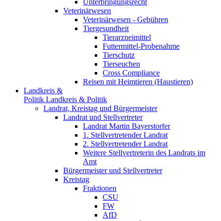
Unterbringungsrecht
Veterinärwesen
Veterinärwesen - Gebühren
Tiergesundheit
Tierarzneimittel
Futtermittel-Probenahme
Tierschutz
Tierseuchen
Cross Compliance
Reisen mit Heimtieren (Haustieren)
Landkreis &
Politik
Landkreis & Politik
Landrat, Kreistag und Bürgermeister
Landrat und Stellvertreter
Landrat Martin Bayerstorfer
1. Stellvertretender Landrat
2. Stellvertretender Landrat
Weitere Stellvertreterin des Landrats im
Amt
Bürgermeister und Stellvertreter
Kreistag
Fraktionen
CSU
FW
AfD