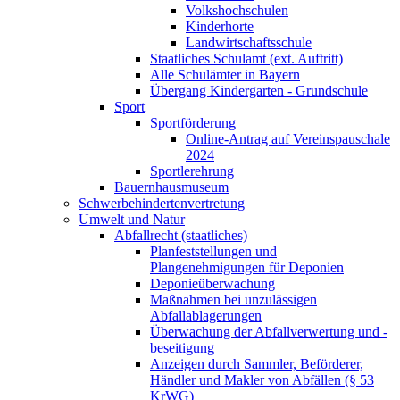
Volkshochschulen
Kinderhorte
Landwirtschaftsschule
Staatliches Schulamt (ext. Auftritt)
Alle Schulämter in Bayern
Übergang Kindergarten - Grundschule
Sport
Sportförderung
Online-Antrag auf Vereinspauschale
2024
Sportlerehrung
Bauernhausmuseum
Schwerbehindertenvertretung
Umwelt und Natur
Abfallrecht (staatliches)
Planfeststellungen und
Plangenehmigungen für Deponien
Deponieüberwachung
Maßnahmen bei unzulässigen
Abfallablagerungen
Überwachung der Abfallverwertung und -
beseitigung
Anzeigen durch Sammler, Beförderer,
Händler und Makler von Abfällen (§ 53
KrWG)