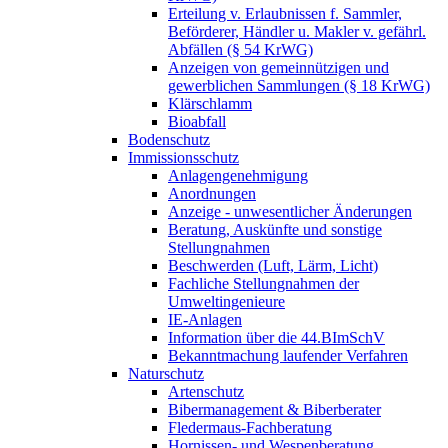
Erteilung v. Erlaubnissen f. Sammler,
Beförderer, Händler u. Makler v. gefährl.
Abfällen (§ 54 KrWG)
Anzeigen von gemeinnützigen und
gewerblichen Sammlungen (§ 18 KrWG)
Klärschlamm
Bioabfall
Bodenschutz
Immissionsschutz
Anlagengenehmigung
Anordnungen
Anzeige - unwesentlicher Änderungen
Beratung, Auskünfte und sonstige
Stellungnahmen
Beschwerden (Luft, Lärm, Licht)
Fachliche Stellungnahmen der
Umweltingenieure
IE-Anlagen
Information über die 44.BImSchV
Bekanntmachung laufender Verfahren
Naturschutz
Artenschutz
Bibermanagement & Biberberater
Fledermaus-Fachberatung
Hornissen- und Wespenberatung