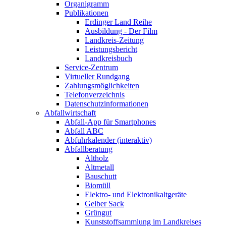
Organigramm
Publikationen
Erdinger Land Reihe
Ausbildung - Der Film
Landkreis-Zeitung
Leistungsbericht
Landkreisbuch
Service-Zentrum
Virtueller Rundgang
Zahlungsmöglichkeiten
Telefonverzeichnis
Datenschutzinformationen
Abfallwirtschaft
Abfall-App für Smartphones
Abfall ABC
Abfuhrkalender (interaktiv)
Abfallberatung
Altholz
Altmetall
Bauschutt
Biomüll
Elektro- und Elektronikaltgeräte
Gelber Sack
Grüngut
Kunststoffsammlung im Landkreises