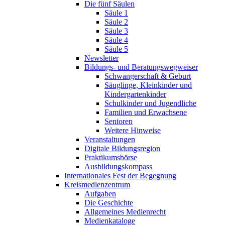
Die fünf Säulen
Säule 1
Säule 2
Säule 3
Säule 4
Säule 5
Newsletter
Bildungs- und Beratungswegweiser
Schwangerschaft & Geburt
Säuglinge, Kleinkinder und
Kindergartenkinder
Schulkinder und Jugendliche
Familien und Erwachsene
Senioren
Weitere Hinweise
Veranstaltungen
Digitale Bildungsregion
Praktikumsbörse
Ausbildungskompass
Internationales Fest der Begegnung
Kreismedienzentrum
Aufgaben
Die Geschichte
Allgemeines Medienrecht
Medienkataloge