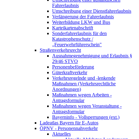
Fahrerlaubnis
Umschreibung einer Dienstfahrerlaubnis
Verlängerung der Fahrerlaubnis
Weiterbildung LKW und Bus
Karteikartenabschrift
Sonderfahrerlaubnis für den
Katastrophenschutz /
„Feuerwehrführerschein"
Straßenverkehrsrecht
Ausnahmegenehmigung und Erlaubnis §
29/46 STVO
Personenbeförderung
Güterkraftverkehr
Verkehrsregelnde und -lenkende
Maßnahmen (Verkehrsrechtliche
Anordnungen)
Maßnahmen wegen Arbeiten -
Antragsformular
Maßnahmen wegen Veranstaltung -
Antragsformular
Bayerninfo - Vollsperrungen (ext.)
Ladeatlas Bayern für E-Autos
ÖPNV - Personennahverkehr
Aktuelles