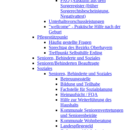
FAQ (Auskunft aus dem
Sorgeregister (früher
Sorgerechtsbescheinigung,
Negativattest)
Unterhaltsvorschussleistungen
"wellcome" - Praktische Hilfe nach der
Geburt
Pflegestützpunkt
Häufig gestellte Fragen
Sprechtag des Bezirks Oberbayern
Treffpunkt Selbsthilfe Erding
Senioren, Behinderte und Soziales
Senioren/Behinderten Beauftragte
Soziales
Senioren, Behinderte und Soziales
Betreuungsstelle
Bildung und Teilhabe
Fachstelle für Sozialplanung
Heimaufsicht / FQA
Hilfe zur Weiterführung des
Haushalts
Kommunale Seniorenvertretungen
und Seniorenbeiräte
Kommunale Wohnberatung
Landespflegegeld