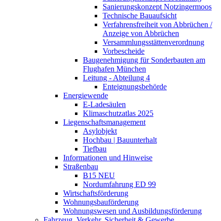
Sanierungskonzept Notzingermoos
Technische Bauaufsicht
Verfahrensfreiheit von Abbrüchen /
Anzeige von Abbrüchen
Versammlungsstättenverordnung
Vorbescheide
Baugenehmigung für Sonderbauten am
Flughafen München
Leitung - Abteilung 4
Enteignungsbehörde
Energiewende
E-Ladesäulen
Klimaschutzatlas 2025
Liegenschaftsmanagement
Asylobjekt
Hochbau | Bauunterhalt
Tiefbau
Informationen und Hinweise
Straßenbau
B15 NEU
Nordumfahrung ED 99
Wirtschaftsförderung
Wohnungsbauförderung
Wohnungswesen und Ausbildungsförderung
Fahrzeug, Verkehr, Sicherheit & Gewerbe