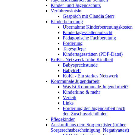
Kinder- und Jugendschutz
Verfahrenslotsin
Gespräch mit Claudia Sterr
Kinderbetreuung
Übernahme Kinderbetreuungskosten
Kindertagesstättenaufsicht
Pädagogische Fachberatung
Förderung
Tagespflege
Kindertagesstätten (PDF-Datei)
KoKi - Netzwerk frühe Kindheit
Babysprechstunde
Babytreff
KoKi - Ein starkes Netzwerk
Kommunale Jugendarbeit
Was ist Kommunale Jugendarbeit?
Kinderkino & mehr
Verleih
Links
Förderung der Jugendarbeit nach
den Zuschussrichtlinien
Pflegekinder
Auskunft aus dem Sorgeregister (früher
Sorgerechtsbescheinigung, Negativattest)