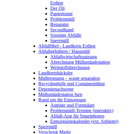
Erding
Der Öli
Papiertonne
Problemmüll
Reparatur
Secondhand
Sonstige Abfälle
Sperrmüll
Abfallfibel - Landkreis Erding
Abfallgebühren / Hausmüll
Abfallwirtschaftssatzung
Abrechnung Müllumladestation
Wertstoffabrechnung
Landkreishäcksler
Mülltrennung – waste separation
Recyclinghöfe und Containerplätze
Deponienachsorge
Müllumladestation Isen
Rund um die Entsorgung
Anträge und Formulare
Problemmüll-Termine (interaktiv)
Abfall-App für Smartphones
Entsorgungskalender (ext. Anbieter)
Sperrmüll
Verschenk Markt