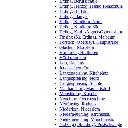
Erding, Berufsschule
Erding, Herzog-Tassilo-Realschule
Erding, Hl. Blut
Erding, Irlanger
Erding, Klinikum Nord
Erding, Klinikum Süd
Erding, Korb.-Aigner-Gymnasium
Finsing (Kr. Erding), Maibaum
Forstern (Oberbay), Hauptstraße
Glaslern, Mooslern
Harthofen, Harthofen
Hörlkofen, Ort
Isen, Rathaus
Jettenstetten, Ort
Langengeisling, Kirchplatz
Langenpreising, Nord
Langenpreising, Schule
Manhartsdorf, Manhartsdorf
Moosinning, Kapelle
Neuching, Oberneuching
Neufinsing, Rathaus
Niederlern, Niederlern
Niederneuching, Kirchenstr.
Niederneuching, Münchnerstr.
Notzing (Oberding), Postschwaige