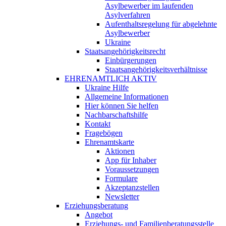
Asylbewerber im laufenden
Asylverfahren
Aufenthaltsregelung für abgelehnte
Asylbewerber
Ukraine
Staatsangehörigkeitsrecht
Einbürgerungen
Staatsangehörigkeitsverhältnisse
EHRENAMTLICH AKTIV
Ukraine Hilfe
Allgemeine Informationen
Hier können Sie helfen
Nachbarschaftshilfe
Kontakt
Fragebögen
Ehrenamtskarte
Aktionen
App für Inhaber
Voraussetzungen
Formulare
Akzeptanzstellen
Newsletter
Erziehungsberatung
Angebot
Erziehungs- und Familienberatungsstelle