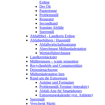
Erding
Der Öli
Papiertonne
Problemmüll
Reparatur
Secondhand
Sonstige Abfälle
Sperrmüll
Abfallfibel - Landkreis Erding
Abfallgebühren / Hausmüll
Abfallwirtschaftssatzung
Abrechnung Müllumladestation
Wertstoffabrechnung
Landkreishäcksler
Mülltrennung – waste separation
Recyclinghöfe und Containerplätze
Deponienachsorge
Müllumladestation Isen
Rund um die Entsorgung
Anträge und Formulare
Problemmüll-Termine (interaktiv)
Abfall-App für Smartphones
Entsorgungskalender (ext. Anbieter)
Sperrmüll
Verschenk Markt