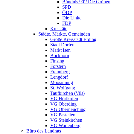
Bündnis 90´/ Die Grünen
SPD
ÖDP
Die Linke
FDP
Kreisräte
Städte, Märkte, Gemeinden
Große Kreisstadt Erding
Stadt Dorfen
Markt Isen
Bockhorn
Finsing
Forstern
Fraunberg
Lengdorf
Moosinning
St. Wolfgang
Taufkirchen (Vils)
VG Hörlkofen
VG Oberding
VG Oberneuching
VG Pastetten
VG Steinkirchen
VG Wartenberg
Büro des Landrats