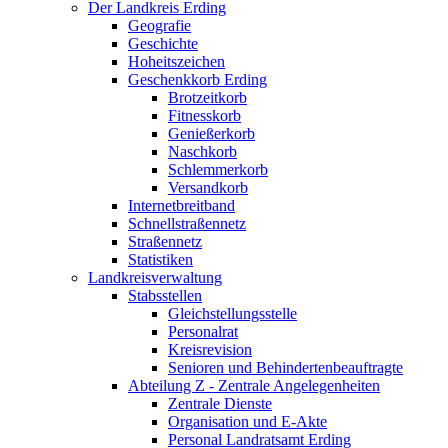
Der Landkreis Erding
Geografie
Geschichte
Hoheitszeichen
Geschenkkorb Erding
Brotzeitkorb
Fitnesskorb
Genießerkorb
Naschkorb
Schlemmerkorb
Versandkorb
Internetbreitband
Schnellstraßennetz
Straßennetz
Statistiken
Landkreisverwaltung
Stabsstellen
Gleichstellungsstelle
Personalrat
Kreisrevision
Senioren und Behindertenbeauftragte
Abteilung Z - Zentrale Angelegenheiten
Zentrale Dienste
Organisation und E-Akte
Personal Landratsamt Erding