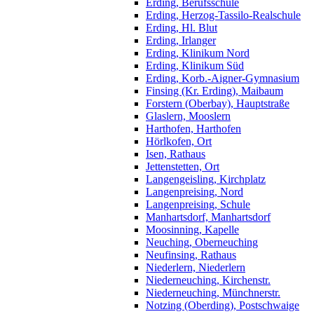
Erding, Berufsschule
Erding, Herzog-Tassilo-Realschule
Erding, Hl. Blut
Erding, Irlanger
Erding, Klinikum Nord
Erding, Klinikum Süd
Erding, Korb.-Aigner-Gymnasium
Finsing (Kr. Erding), Maibaum
Forstern (Oberbay), Hauptstraße
Glaslern, Mooslern
Harthofen, Harthofen
Hörlkofen, Ort
Isen, Rathaus
Jettenstetten, Ort
Langengeisling, Kirchplatz
Langenpreising, Nord
Langenpreising, Schule
Manhartsdorf, Manhartsdorf
Moosinning, Kapelle
Neuching, Oberneuching
Neufinsing, Rathaus
Niederlern, Niederlern
Niederneuching, Kirchenstr.
Niederneuching, Münchnerstr.
Notzing (Oberding), Postschwaige