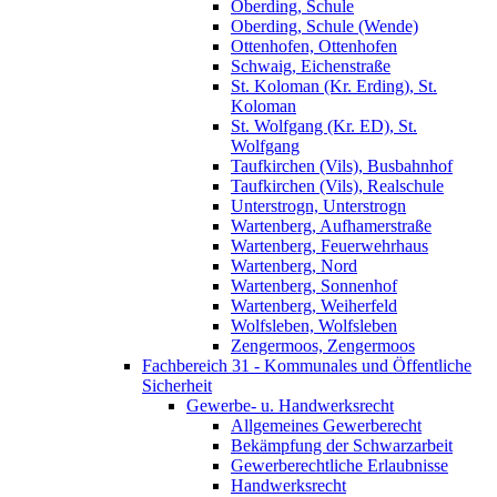
Oberding, Schule
Oberding, Schule (Wende)
Ottenhofen, Ottenhofen
Schwaig, Eichenstraße
St. Koloman (Kr. Erding), St.
Koloman
St. Wolfgang (Kr. ED), St.
Wolfgang
Taufkirchen (Vils), Busbahnhof
Taufkirchen (Vils), Realschule
Unterstrogn, Unterstrogn
Wartenberg, Aufhamerstraße
Wartenberg, Feuerwehrhaus
Wartenberg, Nord
Wartenberg, Sonnenhof
Wartenberg, Weiherfeld
Wolfsleben, Wolfsleben
Zengermoos, Zengermoos
Fachbereich 31 - Kommunales und Öffentliche
Sicherheit
Gewerbe- u. Handwerksrecht
Allgemeines Gewerberecht
Bekämpfung der Schwarzarbeit
Gewerberechtliche Erlaubnisse
Handwerksrecht