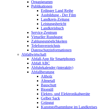
Organigramm
Publikationen
Erdinger Land Reihe
Ausbildung - Der Film
Landkreis-Zeitung
Leistungsbericht
Landkreisbuch
Service-Zentrum
Virtueller Rundgang
Zahlungsmöglichkeiten
Telefonverzeichnis
Datenschutzinformationen
Abfallwirtschaft
Abfall-App für Smartphones
Abfall ABC
Abfuhrkalender (interaktiv)
Abfallberatung
Altholz
Altmetall
Bauschutt
Biomüll
Elektro- und Elektronikaltgeräte
Gelber Sack
Grüngut
Kunststoffsammlung im Landkreises