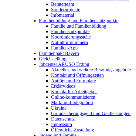
Beraterteam
Sonderprojekte
Infomaterial
Familienbildung und Familienstützpunkte
Familie und Familienbildung
Familienstützpunkte
Koordinierungsstelle
Notfallrufnummern
Familien-App
Familienpakt Bayern
Gleichstellung
Jobcenter ARUSO Erding
Aktuelles und weitere Beratungsangebote
Kontakt und Öffnungzeiten
Anträge und Formulare
Erklärvideos
Kontakt für Arbeitgeber
Online-kommunizieren
Markt und Integration
Ukraine
Grundsicherungsgeld und Geldleistungen
Datenschutz
Impressum
Öffentliche Zustellung
Jugend und Familie