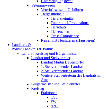
Unterbringungsrecht
Veterinärwesen
Veterinärwesen - Gebühren
Tiergesundheit
Tierarzneimittel
Futtermittel-Probenahme
Tierschutz
Tierseuchen
Cross Compliance
Reisen mit Heimtieren (Haustieren)
Landkreis &
Politik
Landkreis & Politik
Landrat, Kreistag und Bürgermeister
Landrat und Stellvertreter
Landrat Martin Bayerstorfer
1. Stellvertretender Landrat
2. Stellvertretender Landrat
Weitere Stellvertreterin des Landrats im
Amt
Bürgermeister und Stellvertreter
Kreistag
Fraktionen
CSU
FW
AfD