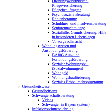
Ordnungswidrigkeiten |
Pflegeversicherung
Pflegebeauftragter
Psychosoziale Beratung
Rentenberatung
Schuldner- und Insolvenzberatung
Seniorennachmittage
Sozialhilfe, Grundsicherung, Hilfe
in besonderen Lebenslagen
Vorsorgevollmacht
Wohnungswesen und
Ausbildungsförderung
BAföG Aus- und
Fortbildungsförderung
Sozialer Wohnungsbau
(Sozialwohnungen)
Wohngeld
Wohnungsbauförderung
Soziales Erbbaurechtsprogramm
Gesundheitswesen
Gesundheitsamt
Schwangerschaftsberatung
Videos
Schwanger in Bayern (extern)
Infektionsschutzbelehrung