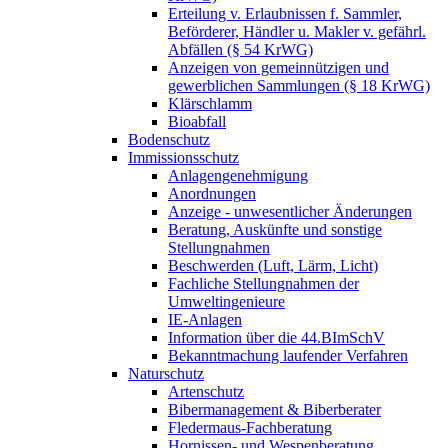
Erteilung v. Erlaubnissen f. Sammler,
Beförderer, Händler u. Makler v. gefährl.
Abfällen (§ 54 KrWG)
Anzeigen von gemeinnützigen und
gewerblichen Sammlungen (§ 18 KrWG)
Klärschlamm
Bioabfall
Bodenschutz
Immissionsschutz
Anlagengenehmigung
Anordnungen
Anzeige - unwesentlicher Änderungen
Beratung, Auskünfte und sonstige
Stellungnahmen
Beschwerden (Luft, Lärm, Licht)
Fachliche Stellungnahmen der
Umweltingenieure
IE-Anlagen
Information über die 44.BImSchV
Bekanntmachung laufender Verfahren
Naturschutz
Artenschutz
Bibermanagement & Biberberater
Fledermaus-Fachberatung
Hornissen- und Wespenberatung