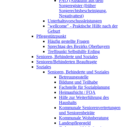
FAQ (Auskunft aus dem
Sorgeregister (früher
Sorgerechtsbescheinigung,
Negativattest)
Unterhaltsvorschussleistungen
"wellcome" - Praktische Hilfe nach der
Geburt
Pflegestützpunkt
Häufig gestellte Fragen
Sprechtag des Bezirks Oberbayern
Treffpunkt Selbsthilfe Erding
Senioren, Behinderte und Soziales
Senioren/Behinderten Beauftragte
Soziales
Senioren, Behinderte und Soziales
Betreuungsstelle
Bildung und Teilhabe
Fachstelle für Sozialplanung
Heimaufsicht / FQA
Hilfe zur Weiterführung des
Haushalts
Kommunale Seniorenvertretungen
und Seniorenbeiräte
Kommunale Wohnberatung
Landespflegegeld