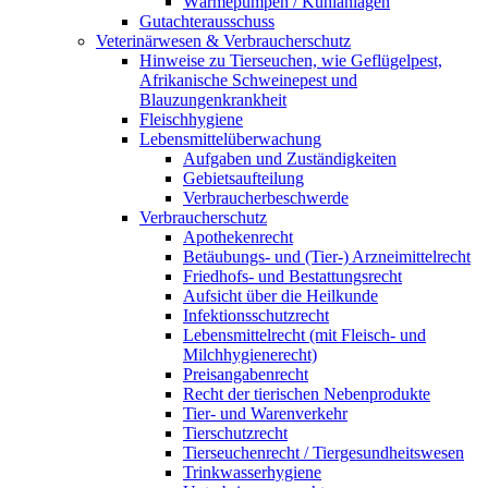
Wärmepumpen / Kühlanlagen
Gutachterausschuss
Veterinärwesen & Verbraucherschutz
Hinweise zu Tierseuchen, wie Geflügelpest,
Afrikanische Schweinepest und
Blauzungenkrankheit
Fleischhygiene
Lebensmittelüberwachung
Aufgaben und Zuständigkeiten
Gebietsaufteilung
Verbraucherbeschwerde
Verbraucherschutz
Apothekenrecht
Betäubungs- und (Tier-) Arzneimittelrecht
Friedhofs- und Bestattungsrecht
Aufsicht über die Heilkunde
Infektionsschutzrecht
Lebensmittelrecht (mit Fleisch- und
Milchhygienerecht)
Preisangabenrecht
Recht der tierischen Nebenprodukte
Tier- und Warenverkehr
Tierschutzrecht
Tierseuchenrecht / Tiergesundheitswesen
Trinkwasserhygiene