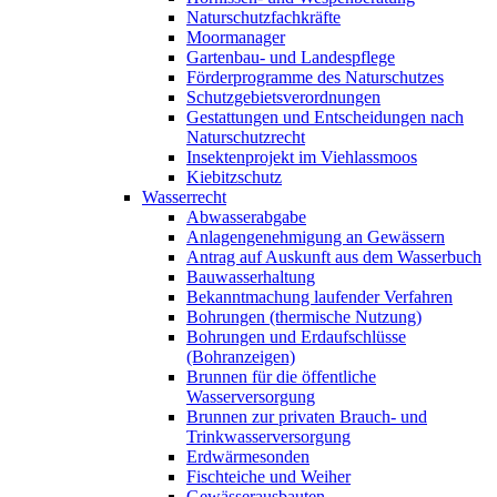
Naturschutzfachkräfte
Moormanager
Gartenbau- und Landespflege
Förderprogramme des Naturschutzes
Schutzgebietsverordnungen
Gestattungen und Entscheidungen nach
Naturschutzrecht
Insektenprojekt im Viehlassmoos
Kiebitzschutz
Wasserrecht
Abwasserabgabe
Anlagengenehmigung an Gewässern
Antrag auf Auskunft aus dem Wasserbuch
Bauwasserhaltung
Bekanntmachung laufender Verfahren
Bohrungen (thermische Nutzung)
Bohrungen und Erdaufschlüsse
(Bohranzeigen)
Brunnen für die öffentliche
Wasserversorgung
Brunnen zur privaten Brauch- und
Trinkwasserversorgung
Erdwärmesonden
Fischteiche und Weiher
Gewässerausbauten