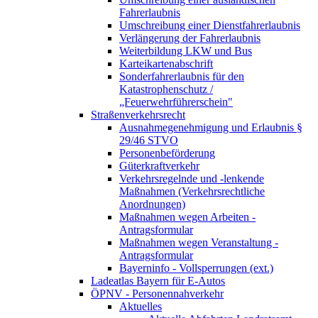
Fahrerlaubnis
Umschreibung einer Dienstfahrerlaubnis
Verlängerung der Fahrerlaubnis
Weiterbildung LKW und Bus
Karteikartenabschrift
Sonderfahrerlaubnis für den
Katastrophenschutz /
„Feuerwehrführerschein"
Straßenverkehrsrecht
Ausnahmegenehmigung und Erlaubnis §
29/46 STVO
Personenbeförderung
Güterkraftverkehr
Verkehrsregelnde und -lenkende
Maßnahmen (Verkehrsrechtliche
Anordnungen)
Maßnahmen wegen Arbeiten -
Antragsformular
Maßnahmen wegen Veranstaltung -
Antragsformular
Bayerninfo - Vollsperrungen (ext.)
Ladeatlas Bayern für E-Autos
ÖPNV - Personennahverkehr
Aktuelles