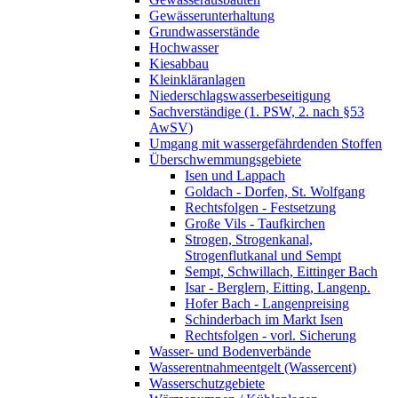
Gewässerunterhaltung
Grundwasserstände
Hochwasser
Kiesabbau
Kleinkläranlagen
Niederschlagswasserbeseitigung
Sachverständige (1. PSW, 2. nach §53
AwSV)
Umgang mit wassergefährdenden Stoffen
Überschwemmungsgebiete
Isen und Lappach
Goldach - Dorfen, St. Wolfgang
Rechtsfolgen - Festsetzung
Große Vils - Taufkirchen
Strogen, Strogenkanal,
Strogenflutkanal und Sempt
Sempt, Schwillach, Eittinger Bach
Isar - Berglern, Eitting, Langenp.
Hofer Bach - Langenpreising
Schinderbach im Markt Isen
Rechtsfolgen - vorl. Sicherung
Wasser- und Bodenverbände
Wasserentnahmeentgelt (Wassercent)
Wasserschutzgebiete