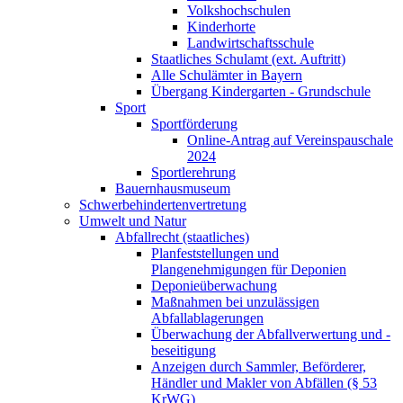
Volkshochschulen
Kinderhorte
Landwirtschaftsschule
Staatliches Schulamt (ext. Auftritt)
Alle Schulämter in Bayern
Übergang Kindergarten - Grundschule
Sport
Sportförderung
Online-Antrag auf Vereinspauschale
2024
Sportlerehrung
Bauernhausmuseum
Schwerbehindertenvertretung
Umwelt und Natur
Abfallrecht (staatliches)
Planfeststellungen und
Plangenehmigungen für Deponien
Deponieüberwachung
Maßnahmen bei unzulässigen
Abfallablagerungen
Überwachung der Abfallverwertung und -
beseitigung
Anzeigen durch Sammler, Beförderer,
Händler und Makler von Abfällen (§ 53
KrWG)