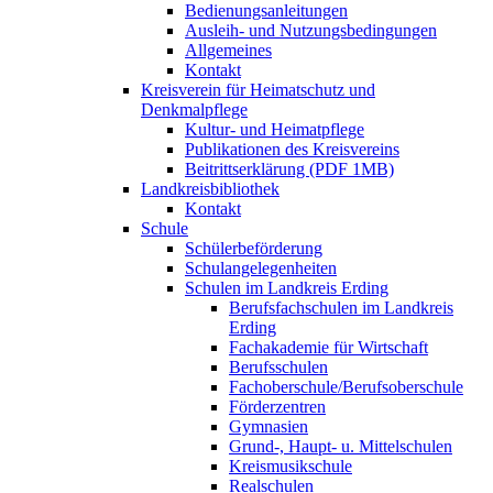
Bedienungsanleitungen
Ausleih- und Nutzungsbedingungen
Allgemeines
Kontakt
Kreisverein für Heimatschutz und
Denkmalpflege
Kultur- und Heimatpflege
Publikationen des Kreisvereins
Beitrittserklärung (PDF 1MB)
Landkreisbibliothek
Kontakt
Schule
Schülerbeförderung
Schulangelegenheiten
Schulen im Landkreis Erding
Berufsfachschulen im Landkreis
Erding
Fachakademie für Wirtschaft
Berufsschulen
Fachoberschule/Berufsoberschule
Förderzentren
Gymnasien
Grund-, Haupt- u. Mittelschulen
Kreismusikschule
Realschulen