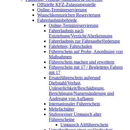
Offizielle KFZ-Zulassungsstelle
Online-Terminreservierung
Wunschkennzeichen Reservierung
Fahrerlaubnisbehörde
Online-Terminreservierung
Fahrerlaubnis nach
Entziehung/Verzicht/Aberkennung
Fahrerlaubnis zur Fahrgastbeförderung
Fahrlehrer, Fahrschulen
Führerschein auf Probe, Anordnung von
Maßnahmen
Führerschein machen und erweitern
Führerschein mit 17 / Begleitetes Fahren
mit 17
Ersatzführerschein aufgrund
Diebstahl/Verlust,
Unleserlichkeit/Beschädigung,
Berichtigung/Namensänderung und
Änderung von Auflagen
Internationaler Führerschein
Mehrfachtäter
Stufenweiser Umtausch alter
Führerscheine
Umtausch Altführerschein
Umschreibung einer ausländischen