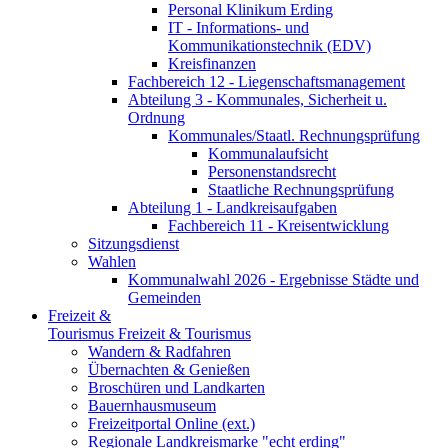
Personal Klinikum Erding
IT - Informations- und
Kommunikationstechnik (EDV)
Kreisfinanzen
Fachbereich 12 - Liegenschaftsmanagement
Abteilung 3 - Kommunales, Sicherheit u.
Ordnung
Kommunales/Staatl. Rechnungsprüfung
Kommunalaufsicht
Personenstandsrecht
Staatliche Rechnungsprüfung
Abteilung 1 - Landkreisaufgaben
Fachbereich 11 - Kreisentwicklung
Sitzungsdienst
Wahlen
Kommunalwahl 2026 - Ergebnisse Städte und
Gemeinden
Freizeit &
Tourismus
Freizeit & Tourismus
Wandern & Radfahren
Übernachten & Genießen
Broschüren und Landkarten
Bauernhausmuseum
Freizeitportal Online (ext.)
Regionale Landkreismarke "echt erding"