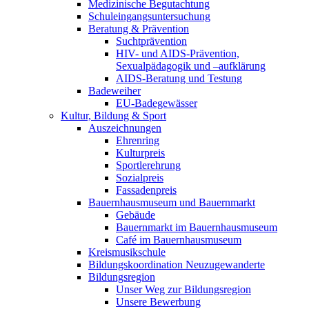
Medizinische Begutachtung
Schuleingangsuntersuchung
Beratung & Prävention
Suchtprävention
HIV- und AIDS-Prävention,
Sexualpädagogik und –aufklärung
AIDS-Beratung und Testung
Badeweiher
EU-Badegewässer
Kultur, Bildung & Sport
Auszeichnungen
Ehrenring
Kulturpreis
Sportlerehrung
Sozialpreis
Fassadenpreis
Bauernhausmuseum und Bauernmarkt
Gebäude
Bauernmarkt im Bauernhausmuseum
Café im Bauernhausmuseum
Kreismusikschule
Bildungskoordination Neuzugewanderte
Bildungsregion
Unser Weg zur Bildungsregion
Unsere Bewerbung