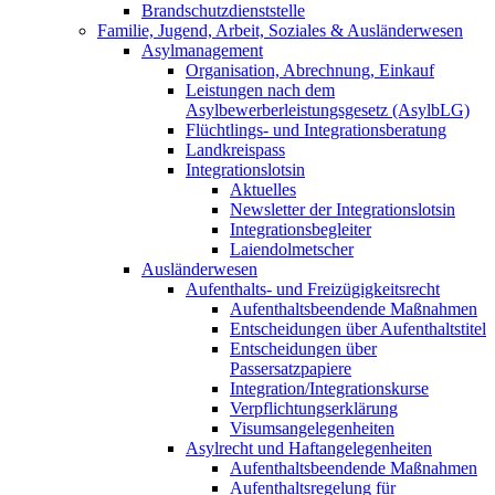
Brandschutzdienststelle
Familie, Jugend, Arbeit, Soziales & Ausländerwesen
Asylmanagement
Organisation, Abrechnung, Einkauf
Leistungen nach dem
Asylbewerberleistungsgesetz (AsylbLG)
Flüchtlings- und Integrationsberatung
Landkreispass
Integrationslotsin
Aktuelles
Newsletter der Integrationslotsin
Integrationsbegleiter
Laiendolmetscher
Ausländerwesen
Aufenthalts- und Freizügigkeitsrecht
Aufenthaltsbeendende Maßnahmen
Entscheidungen über Aufenthaltstitel
Entscheidungen über
Passersatzpapiere
Integration/Integrationskurse
Verpflichtungserklärung
Visumsangelegenheiten
Asylrecht und Haftangelegenheiten
Aufenthaltsbeendende Maßnahmen
Aufenthaltsregelung für