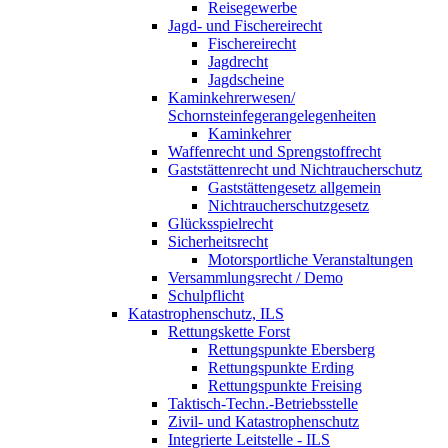
Reisegewerbe
Jagd- und Fischereirecht
Fischereirecht
Jagdrecht
Jagdscheine
Kaminkehrerwesen/
Schornsteinfegerangelegenheiten
Kaminkehrer
Waffenrecht und Sprengstoffrecht
Gaststättenrecht und Nichtraucherschutz
Gaststättengesetz allgemein
Nichtraucherschutzgesetz
Glücksspielrecht
Sicherheitsrecht
Motorsportliche Veranstaltungen
Versammlungsrecht / Demo
Schulpflicht
Katastrophenschutz, ILS
Rettungskette Forst
Rettungspunkte Ebersberg
Rettungspunkte Erding
Rettungspunkte Freising
Taktisch-Techn.-Betriebsstelle
Zivil- und Katastrophenschutz
Integrierte Leitstelle - ILS