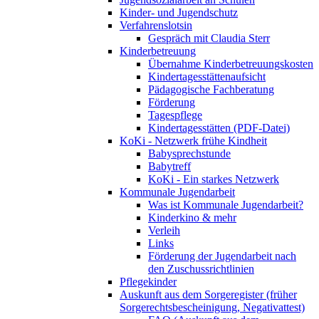
Kinder- und Jugendschutz
Verfahrenslotsin
Gespräch mit Claudia Sterr
Kinderbetreuung
Übernahme Kinderbetreuungskosten
Kindertagesstättenaufsicht
Pädagogische Fachberatung
Förderung
Tagespflege
Kindertagesstätten (PDF-Datei)
KoKi - Netzwerk frühe Kindheit
Babysprechstunde
Babytreff
KoKi - Ein starkes Netzwerk
Kommunale Jugendarbeit
Was ist Kommunale Jugendarbeit?
Kinderkino & mehr
Verleih
Links
Förderung der Jugendarbeit nach
den Zuschussrichtlinien
Pflegekinder
Auskunft aus dem Sorgeregister (früher
Sorgerechtsbescheinigung, Negativattest)