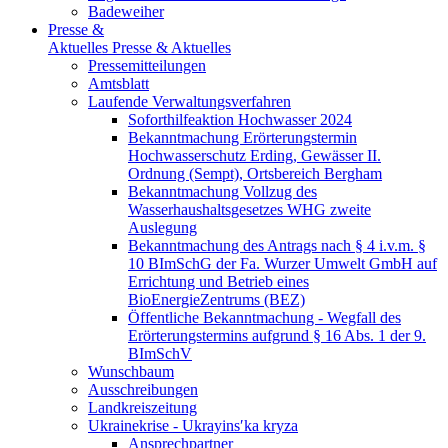
Badeweiher
Presse &
Aktuelles
Presse & Aktuelles
Pressemitteilungen
Amtsblatt
Laufende Verwaltungsverfahren
Soforthilfeaktion Hochwasser 2024
Bekanntmachung Erörterungstermin
Hochwasserschutz Erding, Gewässer II.
Ordnung (Sempt), Ortsbereich Bergham
Bekanntmachung Vollzug des
Wasserhaushaltsgesetzes WHG zweite
Auslegung
Bekanntmachung des Antrags nach § 4 i.v.m. §
10 BImSchG der Fa. Wurzer Umwelt GmbH auf
Errichtung und Betrieb eines
BioEnergieZentrums (BEZ)
Öffentliche Bekanntmachung - Wegfall des
Erörterungstermins aufgrund § 16 Abs. 1 der 9.
BImSchV
Wunschbaum
Ausschreibungen
Landkreiszeitung
Ukrainekrise - Ukrayinsʹka kryza
Ansprechpartner