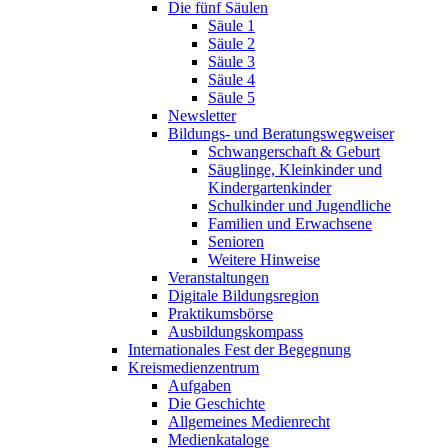
Die fünf Säulen
Säule 1
Säule 2
Säule 3
Säule 4
Säule 5
Newsletter
Bildungs- und Beratungswegweiser
Schwangerschaft & Geburt
Säuglinge, Kleinkinder und
Kindergartenkinder
Schulkinder und Jugendliche
Familien und Erwachsene
Senioren
Weitere Hinweise
Veranstaltungen
Digitale Bildungsregion
Praktikumsbörse
Ausbildungskompass
Internationales Fest der Begegnung
Kreismedienzentrum
Aufgaben
Die Geschichte
Allgemeines Medienrecht
Medienkataloge