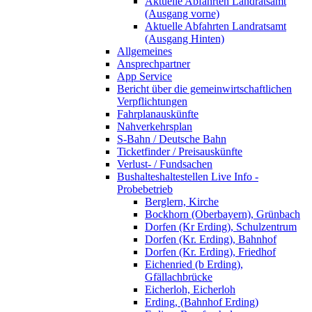
Aktuelle Abfahrten Landratsamt
(Ausgang vorne)
Aktuelle Abfahrten Landratsamt
(Ausgang Hinten)
Allgemeines
Ansprechpartner
App Service
Bericht über die gemeinwirtschaftlichen
Verpflichtungen
Fahrplanauskünfte
Nahverkehrsplan
S-Bahn / Deutsche Bahn
Ticketfinder / Preisauskünfte
Verlust- / Fundsachen
Bushalteshaltestellen Live Info -
Probebetrieb
Berglern, Kirche
Bockhorn (Oberbayern), Grünbach
Dorfen (Kr Erding), Schulzentrum
Dorfen (Kr. Erding), Bahnhof
Dorfen (Kr. Erding), Friedhof
Eichenried (b Erding),
Gfällachbrücke
Eicherloh, Eicherloh
Erding, (Bahnhof Erding)