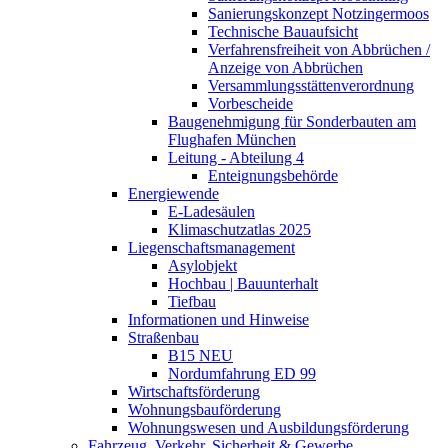
Sanierungskonzept Notzingermoos
Technische Bauaufsicht
Verfahrensfreiheit von Abbrüchen /
Anzeige von Abbrüchen
Versammlungsstättenverordnung
Vorbescheide
Baugenehmigung für Sonderbauten am
Flughafen München
Leitung - Abteilung 4
Enteignungsbehörde
Energiewende
E-Ladesäulen
Klimaschutzatlas 2025
Liegenschaftsmanagement
Asylobjekt
Hochbau | Bauunterhalt
Tiefbau
Informationen und Hinweise
Straßenbau
B15 NEU
Nordumfahrung ED 99
Wirtschaftsförderung
Wohnungsbauförderung
Wohnungswesen und Ausbildungsförderung
Fahrzeug, Verkehr, Sicherheit & Gewerbe