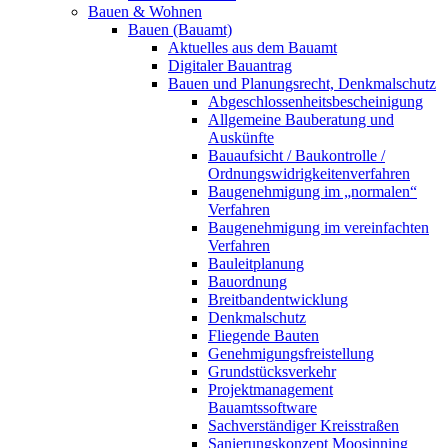
Bauen & Wohnen
Bauen (Bauamt)
Aktuelles aus dem Bauamt
Digitaler Bauantrag
Bauen und Planungsrecht, Denkmalschutz
Abgeschlossenheitsbescheinigung
Allgemeine Bauberatung und
Auskünfte
Bauaufsicht / Baukontrolle /
Ordnungswidrigkeitenverfahren
Baugenehmigung im „normalen“
Verfahren
Baugenehmigung im vereinfachten
Verfahren
Bauleitplanung
Bauordnung
Breitbandentwicklung
Denkmalschutz
Fliegende Bauten
Genehmigungsfreistellung
Grundstücksverkehr
Projektmanagement
Bauamtssoftware
Sachverständiger Kreisstraßen
Sanierungskonzept Moosinning