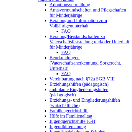
Adoptionsvermittlung
Amtsvormundschaften und Pflegschaften
für Minderjährige
Beratung und Information zum
Volljährigenunterhalt
FAQ
Beratung/Beistandschaften zu
Vaterschaftsfeststellung und/oder Unterhalt
für Minderjährige
FAQ
Beurkundungen
(Vaterschaftsanerkennung, Sorgerecht,
Unterhalt)
FAQ
Vereinbarung nach §72a SGB VIII
Erziehungshilfen (pädagogisch)
ambulante Eingliederungshilfen
(pädagogisch)
Erziehungs- und Eingliederungshilfen
(wirtschaftliche)
Familiengerichtshilfe
Hilfe im Familienalltag
Jugendgerichtshilfe JGH
Jugendhilfeplanung
Jugendsozialarbeit an Schulen