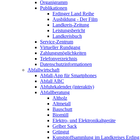
Organigramm
Publikationen
Erdinger Land Reihe
Ausbildung - Der Film
Landkreis-Zeitung
Leistungsbericht
Landkreisbuch
Service-Zentrum
Virtueller Rundgang
Zahlungsmöglichkeiten
Telefonverzeichnis
Datenschutzinformationen
Abfallwirtschaft
Abfall-App für Smartphones
Abfall ABC
Abfuhrkalender (interaktiv)
Abfallberatung
Altholz
Altmetall
Bauschutt
Biomüll
Elektro- und Elektronikaltgeräte
Gelber Sack
Grüngut
Kunststoffsammlung im Landkreises Erding