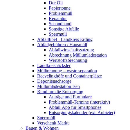
Der Öli
Papiertonne
Problemmüll
Reparatur
Secondhand
Sonstige Abfälle
Sperrmüll
Abfallfibel - Landkreis Erding
Abfallgebühren / Hausmüll
Abfallwirtschaftssatzung
Abrechnung Müllumladestation
Wertstoffabrechnung
Landkreishäcksler
Mülltrennung – waste separation
Recyclinghöfe und Containerplätze
Deponienachsorge
Müllumladestation Isen
Rund um die Entsorgung
Anträge und Formulare
Problemmüll-Termine (interaktiv)
Abfall-App für Smartphones
Entsorgungskalender (ext. Anbieter)
Sperrmüll
Verschenk Markt
Bauen & Wohnen