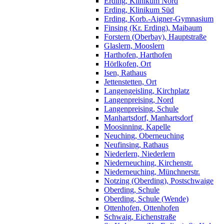
Erding, Klinikum Nord
Erding, Klinikum Süd
Erding, Korb.-Aigner-Gymnasium
Finsing (Kr. Erding), Maibaum
Forstern (Oberbay), Hauptstraße
Glaslern, Mooslern
Harthofen, Harthofen
Hörlkofen, Ort
Isen, Rathaus
Jettenstetten, Ort
Langengeisling, Kirchplatz
Langenpreising, Nord
Langenpreising, Schule
Manhartsdorf, Manhartsdorf
Moosinning, Kapelle
Neuching, Oberneuching
Neufinsing, Rathaus
Niederlern, Niederlern
Niederneuching, Kirchenstr.
Niederneuching, Münchnerstr.
Notzing (Oberding), Postschwaige
Oberding, Schule
Oberding, Schule (Wende)
Ottenhofen, Ottenhofen
Schwaig, Eichenstraße