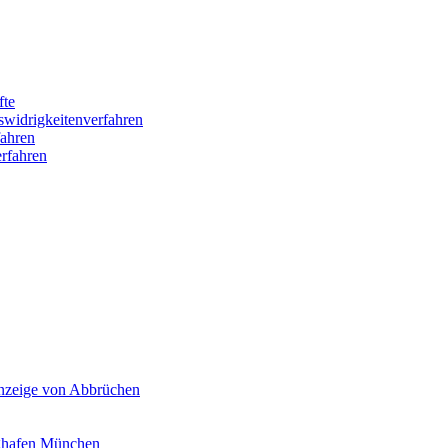
fte
swidrigkeitenverfahren
ahren
rfahren
Anzeige von Abbrüchen
ghafen München