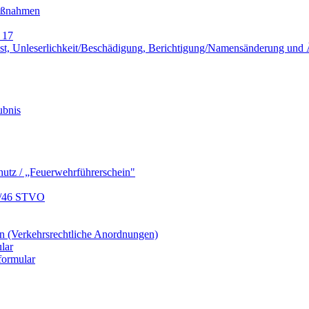
Maßnahmen
 17
lust, Unleserlichkeit/Beschädigung, Berichtigung/Namensänderung un
ubnis
hutz / „Feuerwehrführerschein"
9/46 STVO
 (Verkehrsrechtliche Anordnungen)
lar
formular