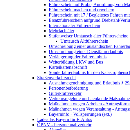
Führerschein auf Probe, Anordnung von 
Führerschein machen und erweitern
Führerschein mit 17 / Begleitetes Fahren mit
Ersatzführerschein aufgrund Diebstahl/Ver
Internationaler Führerschein
Mehrfachtäter
Stufenweiser Umtausch alter Führerscheine
Umtausch Altführerschein
Umschreibung einer ausländischen Fahrerla
Umschreibung einer Dienstfahrerlaubnis
Verlängerung der Fahrerlaubnis
Weiterbildung LKW und Bus
Karteikartenabschrift
Sonderfahrerlaubnis für den Katastrophensc
Straßenverkehrsrecht
Ausnahmegenehmigung und Erlaubnis § 2
Personenbeförderung
Güterkraftverkehr
Verkehrsregelnde und -lenkende Maßnahmen
Maßnahmen wegen Arbeiten - Antragsformu
Maßnahmen wegen Veranstaltung - Antrags
Bayerninfo - Vollsperrungen (ext.)
Ladeatlas Bayern für E-Autos
ÖPNV - Personennahverkehr
Aktuelles