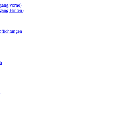
gang vorne)
gang Hinten)
pflichtungen
eb
e