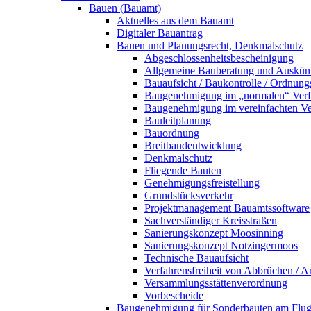
Bauen (Bauamt)
Aktuelles aus dem Bauamt
Digitaler Bauantrag
Bauen und Planungsrecht, Denkmalschutz
Abgeschlossenheitsbescheinigung
Allgemeine Bauberatung und Auskün
Bauaufsicht / Baukontrolle / Ordnung
Baugenehmigung im „normalen“ Verf
Baugenehmigung im vereinfachten Ve
Bauleitplanung
Bauordnung
Breitbandentwicklung
Denkmalschutz
Fliegende Bauten
Genehmigungsfreistellung
Grundstücksverkehr
Projektmanagement Bauamtssoftware
Sachverständiger Kreisstraßen
Sanierungskonzept Moosinning
Sanierungskonzept Notzingermoos
Technische Bauaufsicht
Verfahrensfreiheit von Abbrüchen / 
Versammlungsstättenverordnung
Vorbescheide
Baugenehmigung für Sonderbauten am Flu