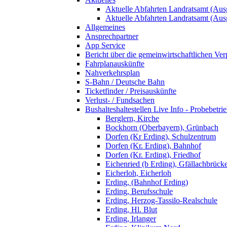
Aktuelle Abfahrten Landratsamt (Aus
Aktuelle Abfahrten Landratsamt (Aus
Allgemeines
Ansprechpartner
App Service
Bericht über die gemeinwirtschaftlichen Ver
Fahrplanauskünfte
Nahverkehrsplan
S-Bahn / Deutsche Bahn
Ticketfinder / Preisauskünfte
Verlust- / Fundsachen
Bushalteshaltestellen Live Info - Probebetri
Berglern, Kirche
Bockhorn (Oberbayern), Grünbach
Dorfen (Kr Erding), Schulzentrum
Dorfen (Kr. Erding), Bahnhof
Dorfen (Kr. Erding), Friedhof
Eichenried (b Erding), Gfällachbrück
Eicherloh, Eicherloh
Erding, (Bahnhof Erding)
Erding, Berufsschule
Erding, Herzog-Tassilo-Realschule
Erding, Hl. Blut
Erding, Irlanger