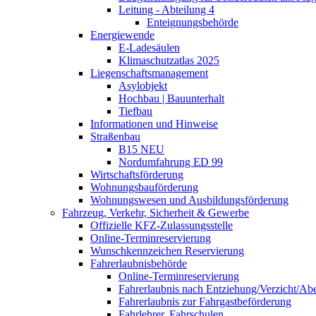
Leitung - Abteilung 4
Enteignungsbehörde
Energiewende
E-Ladesäulen
Klimaschutzatlas 2025
Liegenschaftsmanagement
Asylobjekt
Hochbau | Bauunterhalt
Tiefbau
Informationen und Hinweise
Straßenbau
B15 NEU
Nordumfahrung ED 99
Wirtschaftsförderung
Wohnungsbauförderung
Wohnungswesen und Ausbildungsförderung
Fahrzeug, Verkehr, Sicherheit & Gewerbe
Offizielle KFZ-Zulassungsstelle
Online-Terminreservierung
Wunschkennzeichen Reservierung
Fahrerlaubnisbehörde
Online-Terminreservierung
Fahrerlaubnis nach Entziehung/Verzicht/A
Fahrerlaubnis zur Fahrgastbeförderung
Fahrlehrer, Fahrschulen