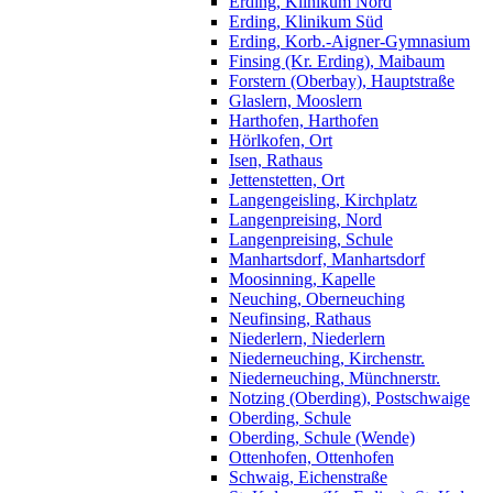
Erding, Klinikum Nord
Erding, Klinikum Süd
Erding, Korb.-Aigner-Gymnasium
Finsing (Kr. Erding), Maibaum
Forstern (Oberbay), Hauptstraße
Glaslern, Mooslern
Harthofen, Harthofen
Hörlkofen, Ort
Isen, Rathaus
Jettenstetten, Ort
Langengeisling, Kirchplatz
Langenpreising, Nord
Langenpreising, Schule
Manhartsdorf, Manhartsdorf
Moosinning, Kapelle
Neuching, Oberneuching
Neufinsing, Rathaus
Niederlern, Niederlern
Niederneuching, Kirchenstr.
Niederneuching, Münchnerstr.
Notzing (Oberding), Postschwaige
Oberding, Schule
Oberding, Schule (Wende)
Ottenhofen, Ottenhofen
Schwaig, Eichenstraße