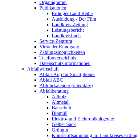
Organigramm
Publikationen
Erdinger Land Reihe
Ausbildung - Der Film
Landkreis-Zeitung
Leistungsbericht
Landkreisbuch
Service-Zentrum
Virtueller Rundgang
Zahlungsmöglichkeiten
Telefonverzeichnis
Datenschutzinformationen
Abfallwirtschaft
Abfall-App für Smartphones
Abfall ABC
Abfuhrkalender (interaktiv)
Abfallberatung
Altholz
Altmetall
Bauschutt
Biomüll
Elektro- und Elektronikaltgeräte
Gelber Sack
Grüngut
Kunststoffsammlung im Landkreises Erding