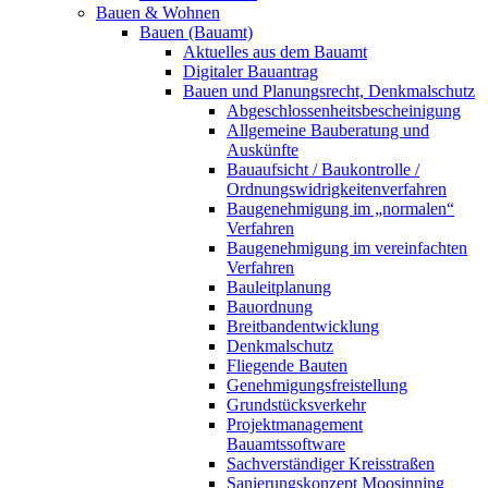
Bauen & Wohnen
Bauen (Bauamt)
Aktuelles aus dem Bauamt
Digitaler Bauantrag
Bauen und Planungsrecht, Denkmalschutz
Abgeschlossenheitsbescheinigung
Allgemeine Bauberatung und
Auskünfte
Bauaufsicht / Baukontrolle /
Ordnungswidrigkeitenverfahren
Baugenehmigung im „normalen“
Verfahren
Baugenehmigung im vereinfachten
Verfahren
Bauleitplanung
Bauordnung
Breitbandentwicklung
Denkmalschutz
Fliegende Bauten
Genehmigungsfreistellung
Grundstücksverkehr
Projektmanagement
Bauamtssoftware
Sachverständiger Kreisstraßen
Sanierungskonzept Moosinning