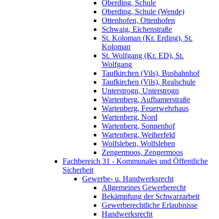
Oberding, Schule
Oberding, Schule (Wende)
Ottenhofen, Ottenhofen
Schwaig, Eichenstraße
St. Koloman (Kr. Erding), St.
Koloman
St. Wolfgang (Kr. ED), St.
Wolfgang
Taufkirchen (Vils), Busbahnhof
Taufkirchen (Vils), Realschule
Unterstrogn, Unterstrogn
Wartenberg, Aufhamerstraße
Wartenberg, Feuerwehrhaus
Wartenberg, Nord
Wartenberg, Sonnenhof
Wartenberg, Weiherfeld
Wolfsleben, Wolfsleben
Zengermoos, Zengermoos
Fachbereich 31 - Kommunales und Öffentliche
Sicherheit
Gewerbe- u. Handwerksrecht
Allgemeines Gewerberecht
Bekämpfung der Schwarzarbeit
Gewerberechtliche Erlaubnisse
Handwerksrecht