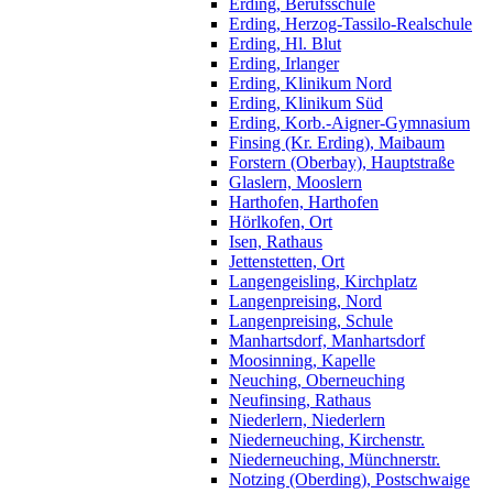
Erding, Berufsschule
Erding, Herzog-Tassilo-Realschule
Erding, Hl. Blut
Erding, Irlanger
Erding, Klinikum Nord
Erding, Klinikum Süd
Erding, Korb.-Aigner-Gymnasium
Finsing (Kr. Erding), Maibaum
Forstern (Oberbay), Hauptstraße
Glaslern, Mooslern
Harthofen, Harthofen
Hörlkofen, Ort
Isen, Rathaus
Jettenstetten, Ort
Langengeisling, Kirchplatz
Langenpreising, Nord
Langenpreising, Schule
Manhartsdorf, Manhartsdorf
Moosinning, Kapelle
Neuching, Oberneuching
Neufinsing, Rathaus
Niederlern, Niederlern
Niederneuching, Kirchenstr.
Niederneuching, Münchnerstr.
Notzing (Oberding), Postschwaige