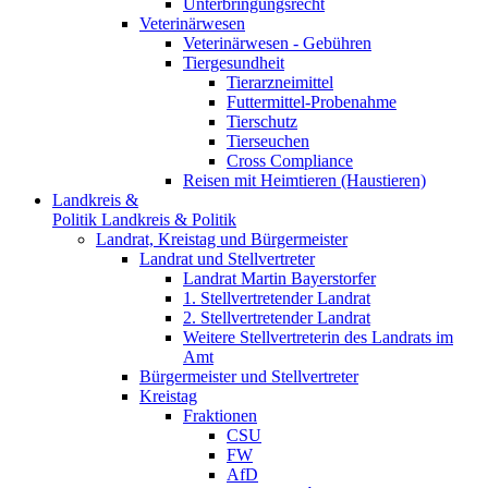
Unterbringungsrecht
Veterinärwesen
Veterinärwesen - Gebühren
Tiergesundheit
Tierarzneimittel
Futtermittel-Probenahme
Tierschutz
Tierseuchen
Cross Compliance
Reisen mit Heimtieren (Haustieren)
Landkreis &
Politik
Landkreis & Politik
Landrat, Kreistag und Bürgermeister
Landrat und Stellvertreter
Landrat Martin Bayerstorfer
1. Stellvertretender Landrat
2. Stellvertretender Landrat
Weitere Stellvertreterin des Landrats im
Amt
Bürgermeister und Stellvertreter
Kreistag
Fraktionen
CSU
FW
AfD