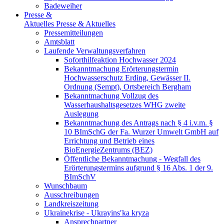
Badeweiher
Presse &
Aktuelles
Presse & Aktuelles
Pressemitteilungen
Amtsblatt
Laufende Verwaltungsverfahren
Soforthilfeaktion Hochwasser 2024
Bekanntmachung Erörterungstermin
Hochwasserschutz Erding, Gewässer II.
Ordnung (Sempt), Ortsbereich Bergham
Bekanntmachung Vollzug des
Wasserhaushaltsgesetzes WHG zweite
Auslegung
Bekanntmachung des Antrags nach § 4 i.v.m. §
10 BImSchG der Fa. Wurzer Umwelt GmbH auf
Errichtung und Betrieb eines
BioEnergieZentrums (BEZ)
Öffentliche Bekanntmachung - Wegfall des
Erörterungstermins aufgrund § 16 Abs. 1 der 9.
BImSchV
Wunschbaum
Ausschreibungen
Landkreiszeitung
Ukrainekrise - Ukrayinsʹka kryza
Ansprechpartner