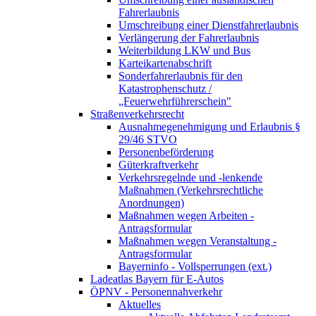
Fahrerlaubnis
Umschreibung einer Dienstfahrerlaubnis
Verlängerung der Fahrerlaubnis
Weiterbildung LKW und Bus
Karteikartenabschrift
Sonderfahrerlaubnis für den
Katastrophenschutz /
„Feuerwehrführerschein"
Straßenverkehrsrecht
Ausnahmegenehmigung und Erlaubnis §
29/46 STVO
Personenbeförderung
Güterkraftverkehr
Verkehrsregelnde und -lenkende
Maßnahmen (Verkehrsrechtliche
Anordnungen)
Maßnahmen wegen Arbeiten -
Antragsformular
Maßnahmen wegen Veranstaltung -
Antragsformular
Bayerninfo - Vollsperrungen (ext.)
Ladeatlas Bayern für E-Autos
ÖPNV - Personennahverkehr
Aktuelles