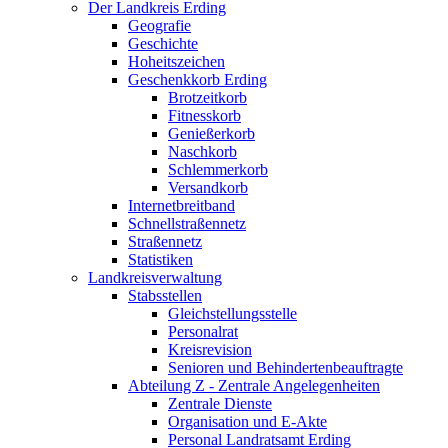
Der Landkreis Erding
Geografie
Geschichte
Hoheitszeichen
Geschenkkorb Erding
Brotzeitkorb
Fitnesskorb
Genießerkorb
Naschkorb
Schlemmerkorb
Versandkorb
Internetbreitband
Schnellstraßennetz
Straßennetz
Statistiken
Landkreisverwaltung
Stabsstellen
Gleichstellungsstelle
Personalrat
Kreisrevision
Senioren und Behindertenbeauftragte
Abteilung Z - Zentrale Angelegenheiten
Zentrale Dienste
Organisation und E-Akte
Personal Landratsamt Erding