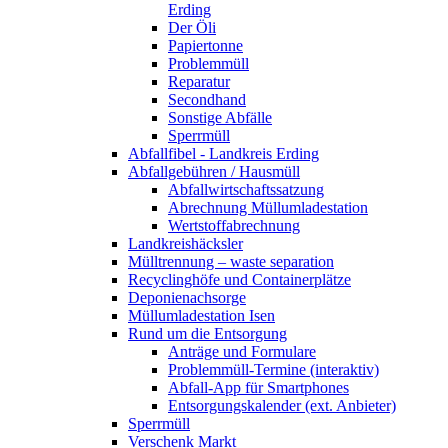
Erding
Der Öli
Papiertonne
Problemmüll
Reparatur
Secondhand
Sonstige Abfälle
Sperrmüll
Abfallfibel - Landkreis Erding
Abfallgebühren / Hausmüll
Abfallwirtschaftssatzung
Abrechnung Müllumladestation
Wertstoffabrechnung
Landkreishäcksler
Mülltrennung – waste separation
Recyclinghöfe und Containerplätze
Deponienachsorge
Müllumladestation Isen
Rund um die Entsorgung
Anträge und Formulare
Problemmüll-Termine (interaktiv)
Abfall-App für Smartphones
Entsorgungskalender (ext. Anbieter)
Sperrmüll
Verschenk Markt