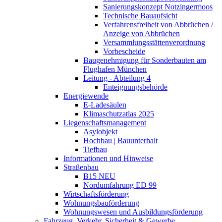
Sanierungskonzept Notzingermoos
Technische Bauaufsicht
Verfahrensfreiheit von Abbrüchen /
Anzeige von Abbrüchen
Versammlungsstättenverordnung
Vorbescheide
Baugenehmigung für Sonderbauten am
Flughafen München
Leitung - Abteilung 4
Enteignungsbehörde
Energiewende
E-Ladesäulen
Klimaschutzatlas 2025
Liegenschaftsmanagement
Asylobjekt
Hochbau | Bauunterhalt
Tiefbau
Informationen und Hinweise
Straßenbau
B15 NEU
Nordumfahrung ED 99
Wirtschaftsförderung
Wohnungsbauförderung
Wohnungswesen und Ausbildungsförderung
Fahrzeug, Verkehr, Sicherheit & Gewerbe