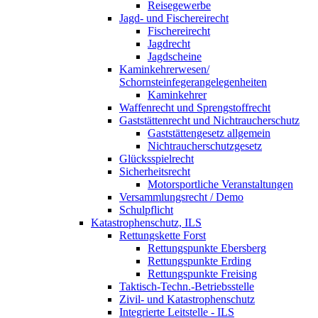
Reisegewerbe
Jagd- und Fischereirecht
Fischereirecht
Jagdrecht
Jagdscheine
Kaminkehrerwesen/
Schornsteinfegerangelegenheiten
Kaminkehrer
Waffenrecht und Sprengstoffrecht
Gaststättenrecht und Nichtraucherschutz
Gaststättengesetz allgemein
Nichtraucherschutzgesetz
Glücksspielrecht
Sicherheitsrecht
Motorsportliche Veranstaltungen
Versammlungsrecht / Demo
Schulpflicht
Katastrophenschutz, ILS
Rettungskette Forst
Rettungspunkte Ebersberg
Rettungspunkte Erding
Rettungspunkte Freising
Taktisch-Techn.-Betriebsstelle
Zivil- und Katastrophenschutz
Integrierte Leitstelle - ILS