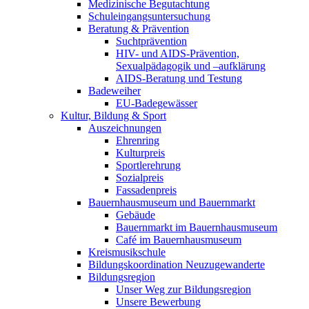
Medizinische Begutachtung
Schuleingangsuntersuchung
Beratung & Prävention
Suchtprävention
HIV- und AIDS-Prävention,
Sexualpädagogik und –aufklärung
AIDS-Beratung und Testung
Badeweiher
EU-Badegewässer
Kultur, Bildung & Sport
Auszeichnungen
Ehrenring
Kulturpreis
Sportlerehrung
Sozialpreis
Fassadenpreis
Bauernhausmuseum und Bauernmarkt
Gebäude
Bauernmarkt im Bauernhausmuseum
Café im Bauernhausmuseum
Kreismusikschule
Bildungskoordination Neuzugewanderte
Bildungsregion
Unser Weg zur Bildungsregion
Unsere Bewerbung