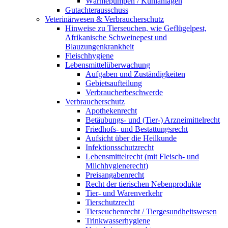
Wärmepumpen / Kühlanlagen
Gutachterausschuss
Veterinärwesen & Verbraucherschutz
Hinweise zu Tierseuchen, wie Geflügelpest,
Afrikanische Schweinepest und
Blauzungenkrankheit
Fleischhygiene
Lebensmittelüberwachung
Aufgaben und Zuständigkeiten
Gebietsaufteilung
Verbraucherbeschwerde
Verbraucherschutz
Apothekenrecht
Betäubungs- und (Tier-) Arzneimittelrecht
Friedhofs- und Bestattungsrecht
Aufsicht über die Heilkunde
Infektionsschutzrecht
Lebensmittelrecht (mit Fleisch- und
Milchhygienerecht)
Preisangabenrecht
Recht der tierischen Nebenprodukte
Tier- und Warenverkehr
Tierschutzrecht
Tierseuchenrecht / Tiergesundheitswesen
Trinkwasserhygiene