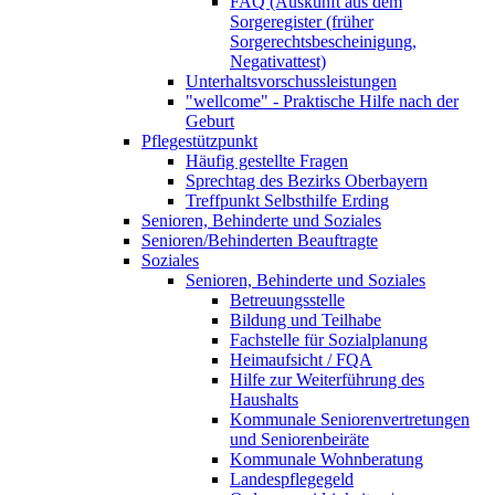
FAQ (Auskunft aus dem
Sorgeregister (früher
Sorgerechtsbescheinigung,
Negativattest)
Unterhaltsvorschussleistungen
"wellcome" - Praktische Hilfe nach der
Geburt
Pflegestützpunkt
Häufig gestellte Fragen
Sprechtag des Bezirks Oberbayern
Treffpunkt Selbsthilfe Erding
Senioren, Behinderte und Soziales
Senioren/Behinderten Beauftragte
Soziales
Senioren, Behinderte und Soziales
Betreuungsstelle
Bildung und Teilhabe
Fachstelle für Sozialplanung
Heimaufsicht / FQA
Hilfe zur Weiterführung des
Haushalts
Kommunale Seniorenvertretungen
und Seniorenbeiräte
Kommunale Wohnberatung
Landespflegegeld