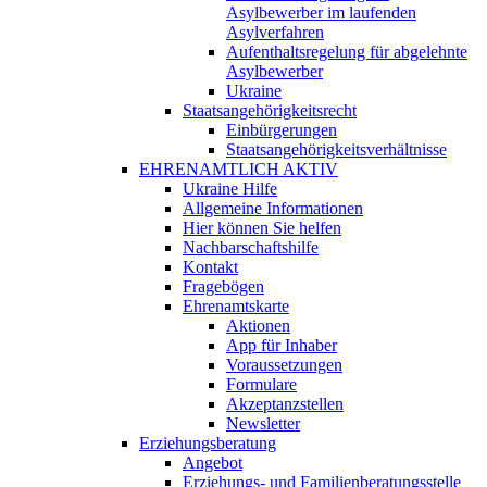
Asylbewerber im laufenden
Asylverfahren
Aufenthaltsregelung für abgelehnte
Asylbewerber
Ukraine
Staatsangehörigkeitsrecht
Einbürgerungen
Staatsangehörigkeitsverhältnisse
EHRENAMTLICH AKTIV
Ukraine Hilfe
Allgemeine Informationen
Hier können Sie helfen
Nachbarschaftshilfe
Kontakt
Fragebögen
Ehrenamtskarte
Aktionen
App für Inhaber
Voraussetzungen
Formulare
Akzeptanzstellen
Newsletter
Erziehungsberatung
Angebot
Erziehungs- und Familienberatungsstelle