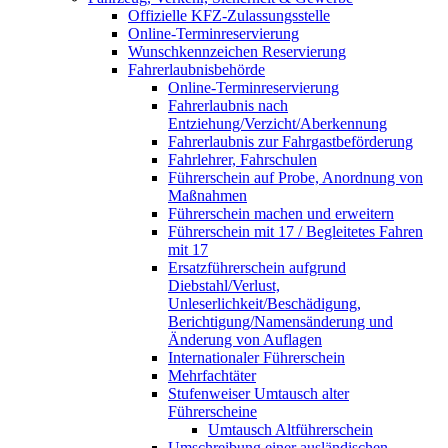
Offizielle KFZ-Zulassungsstelle
Online-Terminreservierung
Wunschkennzeichen Reservierung
Fahrerlaubnisbehörde
Online-Terminreservierung
Fahrerlaubnis nach
Entziehung/Verzicht/Aberkennung
Fahrerlaubnis zur Fahrgastbeförderung
Fahrlehrer, Fahrschulen
Führerschein auf Probe, Anordnung von
Maßnahmen
Führerschein machen und erweitern
Führerschein mit 17 / Begleitetes Fahren
mit 17
Ersatzführerschein aufgrund
Diebstahl/Verlust,
Unleserlichkeit/Beschädigung,
Berichtigung/Namensänderung und
Änderung von Auflagen
Internationaler Führerschein
Mehrfachtäter
Stufenweiser Umtausch alter
Führerscheine
Umtausch Altführerschein
Umschreibung einer ausländischen