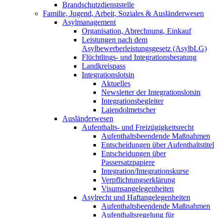
Brandschutzdienststelle
Familie, Jugend, Arbeit, Soziales & Ausländerwesen
Asylmanagement
Organisation, Abrechnung, Einkauf
Leistungen nach dem
Asylbewerberleistungsgesetz (AsylbLG)
Flüchtlings- und Integrationsberatung
Landkreispass
Integrationslotsin
Aktuelles
Newsletter der Integrationslotsin
Integrationsbegleiter
Laiendolmetscher
Ausländerwesen
Aufenthalts- und Freizügigkeitsrecht
Aufenthaltsbeendende Maßnahmen
Entscheidungen über Aufenthaltstitel
Entscheidungen über
Passersatzpapiere
Integration/Integrationskurse
Verpflichtungserklärung
Visumsangelegenheiten
Asylrecht und Haftangelegenheiten
Aufenthaltsbeendende Maßnahmen
Aufenthaltsregelung für