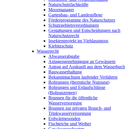
Naturschutzfachkräfte
Moormanager
Gartenbau- und Landespflege
Förderprogramme des Naturschutzes
Schutzgebietsverordnungen
Gestattungen und Entscheidungen nach
Naturschutzrecht
Insektenprojekt im Viehlassmoos
Kiebitzschutz
Wasserrecht
Abwasserabgabe
Anlagengenehmigung an Gewässern
Antrag auf Auskunft aus dem Wasserbuch
Bauwasserhaltung
Bekanntmachung laufender Verfahren
Bohrungen (thermische Nutzung)
Bohrungen und Erdaufschlüsse
(Bohranzeigen)
Brunnen für die öffentliche
Wasserversorgung
Brunnen zur privaten Brauch- und
Trinkwasserversorgung
Erdwärmesonden
Fischteiche und Weiher
Gewässerausbauten