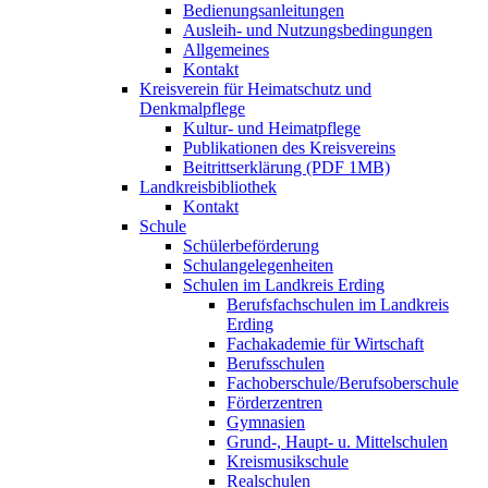
Bedienungsanleitungen
Ausleih- und Nutzungsbedingungen
Allgemeines
Kontakt
Kreisverein für Heimatschutz und
Denkmalpflege
Kultur- und Heimatpflege
Publikationen des Kreisvereins
Beitrittserklärung (PDF 1MB)
Landkreisbibliothek
Kontakt
Schule
Schülerbeförderung
Schulangelegenheiten
Schulen im Landkreis Erding
Berufsfachschulen im Landkreis
Erding
Fachakademie für Wirtschaft
Berufsschulen
Fachoberschule/Berufsoberschule
Förderzentren
Gymnasien
Grund-, Haupt- u. Mittelschulen
Kreismusikschule
Realschulen