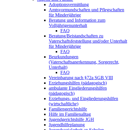
Adoptionsvermittlung
Amtsvormundschaften und Pflegschaften
für Minderjährige
Beratung und Information zum
Volljährigenunterhalt
FAQ
Beratung/Beistandschaften zu
Vaterschaftsfeststellung und/oder Unterhalt
für Minderjährige
FAQ
Beurkundungen
(Vaterschaftsanerkennung, Sorgerecht,
Unterhalt)
FAQ
Vereinbarung nach §72a SGB VIII
Erziehungshilfen (pädagogisch)
ambulante Eingliederungshilfen
(pädagogisch)
Erziehungs- und Eingliederungshilfen
(wirtschaftliche)
Familiengerichtshilfe
Hilfe im Familienalltag
Jugendgerichtshilfe JGH
Jugendhilfeplanung
Jugendsozialarbeit an Schulen