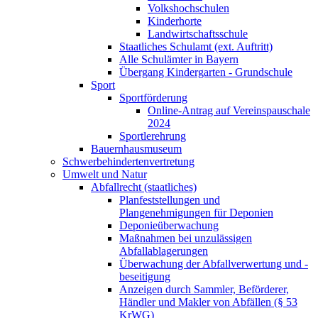
Volkshochschulen
Kinderhorte
Landwirtschaftsschule
Staatliches Schulamt (ext. Auftritt)
Alle Schulämter in Bayern
Übergang Kindergarten - Grundschule
Sport
Sportförderung
Online-Antrag auf Vereinspauschale
2024
Sportlerehrung
Bauernhausmuseum
Schwerbehindertenvertretung
Umwelt und Natur
Abfallrecht (staatliches)
Planfeststellungen und
Plangenehmigungen für Deponien
Deponieüberwachung
Maßnahmen bei unzulässigen
Abfallablagerungen
Überwachung der Abfallverwertung und -
beseitigung
Anzeigen durch Sammler, Beförderer,
Händler und Makler von Abfällen (§ 53
KrWG)