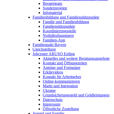
Beraterteam
Sonderprojekte
Infomaterial
Familienbildung und Familienstützpunkte
Familie und Familienbildung
Familienstützpunkte
Koordinierungsstelle
Notfallrufnummern
Familien-App
Familienpakt Bayern
Gleichstellung
Jobcenter ARUSO Erding
Aktuelles und weitere Beratungsangebote
Kontakt und Öffnungzeiten
Anträge und Formulare
Erklärvideos
Kontakt für Arbeitgeber
Online-kommunizieren
Markt und Integration
Ukraine
Grundsicherungsgeld und Geldleistungen
Datenschutz
Impressum
Öffentliche Zustellung
Jugend und Familie