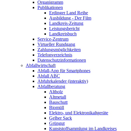
Organigramm
Publikationen
Erdinger Land Reihe
Ausbildung - Der Film
Landkreis-Zeitung
Leistungsbericht
Landkreisbuch
Service-Zentrum
Virtueller Rundgang
Zahlungsmöglichkeiten
Telefonverzeichnis
Datenschutzinformationen
Abfallwirtschaft
Abfall-App für Smartphones
Abfall ABC
Abfuhrkalender (interaktiv)
Abfallberatung
Altholz
Altmetall
Bauschutt
Biomüll
Elektro- und Elektronikaltgeräte
Gelber Sack
Grüngut
Kunststoffsammlung im Landkreises