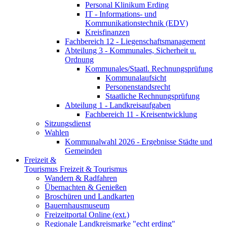
Personal Klinikum Erding
IT - Informations- und
Kommunikationstechnik (EDV)
Kreisfinanzen
Fachbereich 12 - Liegenschaftsmanagement
Abteilung 3 - Kommunales, Sicherheit u.
Ordnung
Kommunales/Staatl. Rechnungsprüfung
Kommunalaufsicht
Personenstandsrecht
Staatliche Rechnungsprüfung
Abteilung 1 - Landkreisaufgaben
Fachbereich 11 - Kreisentwicklung
Sitzungsdienst
Wahlen
Kommunalwahl 2026 - Ergebnisse Städte und
Gemeinden
Freizeit &
Tourismus
Freizeit & Tourismus
Wandern & Radfahren
Übernachten & Genießen
Broschüren und Landkarten
Bauernhausmuseum
Freizeitportal Online (ext.)
Regionale Landkreismarke "echt erding"