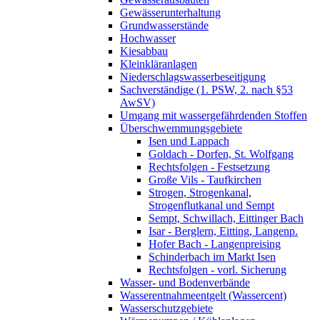
Gewässerunterhaltung
Grundwasserstände
Hochwasser
Kiesabbau
Kleinkläranlagen
Niederschlagswasserbeseitigung
Sachverständige (1. PSW, 2. nach §53
AwSV)
Umgang mit wassergefährdenden Stoffen
Überschwemmungsgebiete
Isen und Lappach
Goldach - Dorfen, St. Wolfgang
Rechtsfolgen - Festsetzung
Große Vils - Taufkirchen
Strogen, Strogenkanal,
Strogenflutkanal und Sempt
Sempt, Schwillach, Eittinger Bach
Isar - Berglern, Eitting, Langenp.
Hofer Bach - Langenpreising
Schinderbach im Markt Isen
Rechtsfolgen - vorl. Sicherung
Wasser- und Bodenverbände
Wasserentnahmeentgelt (Wassercent)
Wasserschutzgebiete