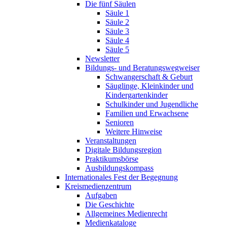
Die fünf Säulen
Säule 1
Säule 2
Säule 3
Säule 4
Säule 5
Newsletter
Bildungs- und Beratungswegweiser
Schwangerschaft & Geburt
Säuglinge, Kleinkinder und
Kindergartenkinder
Schulkinder und Jugendliche
Familien und Erwachsene
Senioren
Weitere Hinweise
Veranstaltungen
Digitale Bildungsregion
Praktikumsbörse
Ausbildungskompass
Internationales Fest der Begegnung
Kreismedienzentrum
Aufgaben
Die Geschichte
Allgemeines Medienrecht
Medienkataloge