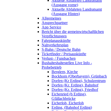
Aktuelle Abfahrten Landratsamt
(Ausgang vorne)
Aktuelle Abfahrten Landratsamt
(Ausgang Hinten)
Allgemeines
Ansprechpartner
App Service
Bericht über die gemeinwirtschaftlichen
Verpflichtungen
Fahrplanauskünfte
Nahverkehrsplan
S-Bahn / Deutsche Bahn
Ticketfinder / Preisauskünfte
Verlust- / Fundsachen
Bushalteshaltestellen Live Info -
Probebetrieb
Berglern, Kirche
Bockhorn (Oberbayern), Grünbach
Dorfen (Kr Erding), Schulzentrum
Dorfen (Kr. Erding), Bahnhof
Dorfen (Kr. Erding), Friedhof
Eichenried (b Erding),
Gfällachbrücke
Eicherloh, Eicherloh
Erding, (Bahnhof Erding)