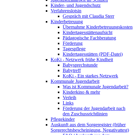
Kinder- und Jugendschutz
Verfahrenslotsin
Gespräch mit Claudia Sterr
Kinderbetreuung
Übernahme Kinderbetreuungskosten
Kindertagesstättenaufsicht
Pädagogische Fachberatung
Förderung
Tagespflege
Kindertagesstätten (PDF-Datei)
KoKi - Netzwerk frühe Kindheit
Babysprechstunde
Babytreff
KoKi - Ein starkes Netzwerk
Kommunale Jugendarbeit
Was ist Kommunale Jugendarbeit?
Kinderkino & mehr
Verleih
Links
Förderung der Jugendarbeit nach
den Zuschussrichtlinien
Pflegekinder
Auskunft aus dem Sorgeregister (früher
Sorgerechtsbescheinigung, Negativattest)