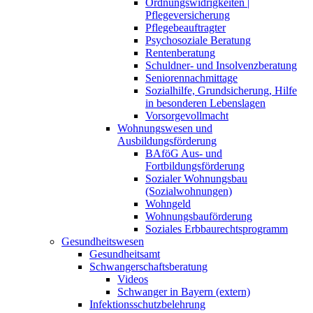
Ordnungswidrigkeiten |
Pflegeversicherung
Pflegebeauftragter
Psychosoziale Beratung
Rentenberatung
Schuldner- und Insolvenzberatung
Seniorennachmittage
Sozialhilfe, Grundsicherung, Hilfe
in besonderen Lebenslagen
Vorsorgevollmacht
Wohnungswesen und
Ausbildungsförderung
BAföG Aus- und
Fortbildungsförderung
Sozialer Wohnungsbau
(Sozialwohnungen)
Wohngeld
Wohnungsbauförderung
Soziales Erbbaurechtsprogramm
Gesundheitswesen
Gesundheitsamt
Schwangerschaftsberatung
Videos
Schwanger in Bayern (extern)
Infektionsschutzbelehrung