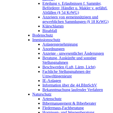
Erteilung v. Erlaubnissen f. Sammler,
Beförderer, Händler u. Makler v. gefährl.
Abfällen (§ 54 KrWG)
Anzeigen von gemeinnützigen und
gewerblichen Sammlungen (§ 18 KrWG)
Klärschlamm
Bioabfall
Bodenschutz
Immissionsschutz
Anlagengenehmigung
Anordnungen
Anzeige - unwesentlicher Änderungen
Beratung, Auskünfte und sonstige
Stellungnahmen
Beschwerden (Luft, Lärm, Licht)
Fachliche Stellungnahmen der
Umweltingenieure
IE-Anlagen
Information über die 44.BImSchV
Bekanntmachung laufender Verfahren
Naturschutz
Artenschutz
Bibermanagement & Biberberater
Fledermaus-Fachberatung
Hornissen- und Wespenberatung