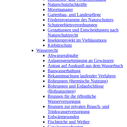
Naturschutzfachkräfte
Moormanager
Gartenbau- und Landespflege
Förderprogramme des Naturschutzes
Schutzgebietsverordnungen
Gestattungen und Entscheidungen nach
Naturschutzrecht
Insektenprojekt im Viehlassmoos
Kiebitzschutz
Wasserrecht
Abwasserabgabe
Anlagengenehmigung an Gewässern
Antrag auf Auskunft aus dem Wasserbuch
Bauwasserhaltung
Bekanntmachung laufender Verfahren
Bohrungen (thermische Nutzung)
Bohrungen und Erdaufschlüsse
(Bohranzeigen)
Brunnen für die öffentliche
Wasserversorgung
Brunnen zur privaten Brauch- und
Trinkwasserversorgung
Erdwärmesonden
Fischteiche und Weiher
Gewässerausbauten