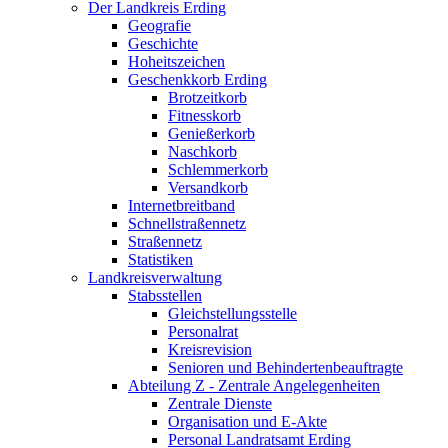
Der Landkreis Erding
Geografie
Geschichte
Hoheitszeichen
Geschenkkorb Erding
Brotzeitkorb
Fitnesskorb
Genießerkorb
Naschkorb
Schlemmerkorb
Versandkorb
Internetbreitband
Schnellstraßennetz
Straßennetz
Statistiken
Landkreisverwaltung
Stabsstellen
Gleichstellungsstelle
Personalrat
Kreisrevision
Senioren und Behindertenbeauftragte
Abteilung Z - Zentrale Angelegenheiten
Zentrale Dienste
Organisation und E-Akte
Personal Landratsamt Erding