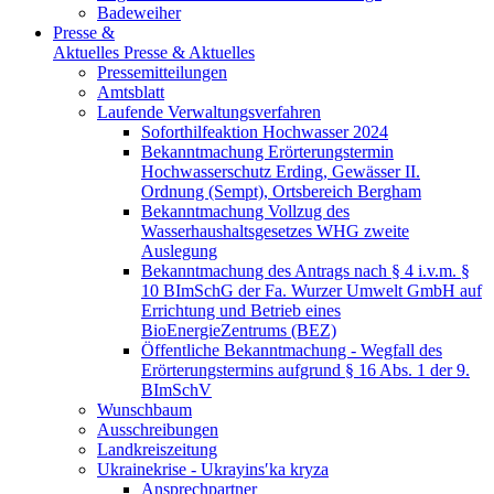
Badeweiher
Presse &
Aktuelles
Presse & Aktuelles
Pressemitteilungen
Amtsblatt
Laufende Verwaltungsverfahren
Soforthilfeaktion Hochwasser 2024
Bekanntmachung Erörterungstermin
Hochwasserschutz Erding, Gewässer II.
Ordnung (Sempt), Ortsbereich Bergham
Bekanntmachung Vollzug des
Wasserhaushaltsgesetzes WHG zweite
Auslegung
Bekanntmachung des Antrags nach § 4 i.v.m. §
10 BImSchG der Fa. Wurzer Umwelt GmbH auf
Errichtung und Betrieb eines
BioEnergieZentrums (BEZ)
Öffentliche Bekanntmachung - Wegfall des
Erörterungstermins aufgrund § 16 Abs. 1 der 9.
BImSchV
Wunschbaum
Ausschreibungen
Landkreiszeitung
Ukrainekrise - Ukrayinsʹka kryza
Ansprechpartner