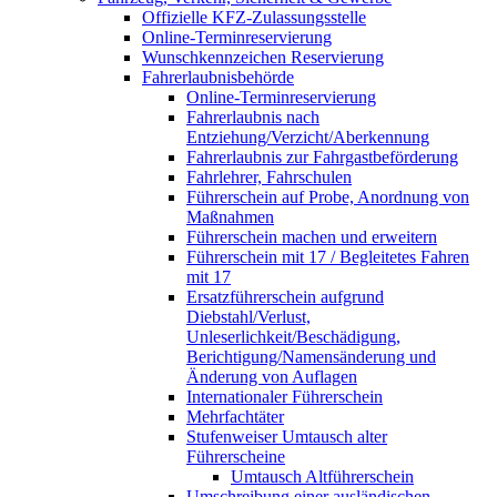
Offizielle KFZ-Zulassungsstelle
Online-Terminreservierung
Wunschkennzeichen Reservierung
Fahrerlaubnisbehörde
Online-Terminreservierung
Fahrerlaubnis nach
Entziehung/Verzicht/Aberkennung
Fahrerlaubnis zur Fahrgastbeförderung
Fahrlehrer, Fahrschulen
Führerschein auf Probe, Anordnung von
Maßnahmen
Führerschein machen und erweitern
Führerschein mit 17 / Begleitetes Fahren
mit 17
Ersatzführerschein aufgrund
Diebstahl/Verlust,
Unleserlichkeit/Beschädigung,
Berichtigung/Namensänderung und
Änderung von Auflagen
Internationaler Führerschein
Mehrfachtäter
Stufenweiser Umtausch alter
Führerscheine
Umtausch Altführerschein
Umschreibung einer ausländischen