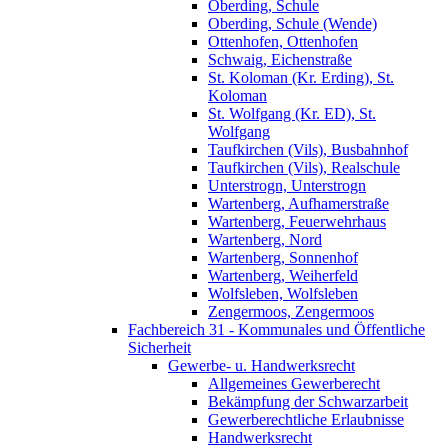
Oberding, Schule
Oberding, Schule (Wende)
Ottenhofen, Ottenhofen
Schwaig, Eichenstraße
St. Koloman (Kr. Erding), St.
Koloman
St. Wolfgang (Kr. ED), St.
Wolfgang
Taufkirchen (Vils), Busbahnhof
Taufkirchen (Vils), Realschule
Unterstrogn, Unterstrogn
Wartenberg, Aufhamerstraße
Wartenberg, Feuerwehrhaus
Wartenberg, Nord
Wartenberg, Sonnenhof
Wartenberg, Weiherfeld
Wolfsleben, Wolfsleben
Zengermoos, Zengermoos
Fachbereich 31 - Kommunales und Öffentliche
Sicherheit
Gewerbe- u. Handwerksrecht
Allgemeines Gewerberecht
Bekämpfung der Schwarzarbeit
Gewerberechtliche Erlaubnisse
Handwerksrecht