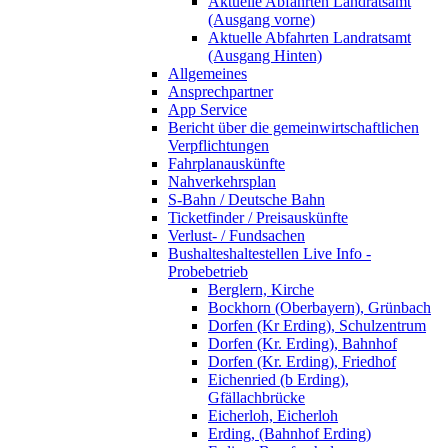
Aktuelle Abfahrten Landratsamt
(Ausgang vorne)
Aktuelle Abfahrten Landratsamt
(Ausgang Hinten)
Allgemeines
Ansprechpartner
App Service
Bericht über die gemeinwirtschaftlichen
Verpflichtungen
Fahrplanauskünfte
Nahverkehrsplan
S-Bahn / Deutsche Bahn
Ticketfinder / Preisauskünfte
Verlust- / Fundsachen
Bushalteshaltestellen Live Info -
Probebetrieb
Berglern, Kirche
Bockhorn (Oberbayern), Grünbach
Dorfen (Kr Erding), Schulzentrum
Dorfen (Kr. Erding), Bahnhof
Dorfen (Kr. Erding), Friedhof
Eichenried (b Erding),
Gfällachbrücke
Eicherloh, Eicherloh
Erding, (Bahnhof Erding)