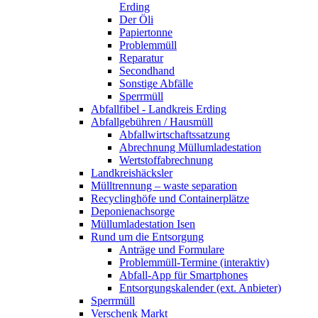
Erding
Der Öli
Papiertonne
Problemmüll
Reparatur
Secondhand
Sonstige Abfälle
Sperrmüll
Abfallfibel - Landkreis Erding
Abfallgebühren / Hausmüll
Abfallwirtschaftssatzung
Abrechnung Müllumladestation
Wertstoffabrechnung
Landkreishäcksler
Mülltrennung – waste separation
Recyclinghöfe und Containerplätze
Deponienachsorge
Müllumladestation Isen
Rund um die Entsorgung
Anträge und Formulare
Problemmüll-Termine (interaktiv)
Abfall-App für Smartphones
Entsorgungskalender (ext. Anbieter)
Sperrmüll
Verschenk Markt