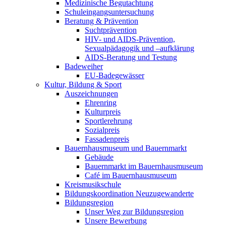
Medizinische Begutachtung
Schuleingangsuntersuchung
Beratung & Prävention
Suchtprävention
HIV- und AIDS-Prävention,
Sexualpädagogik und –aufklärung
AIDS-Beratung und Testung
Badeweiher
EU-Badegewässer
Kultur, Bildung & Sport
Auszeichnungen
Ehrenring
Kulturpreis
Sportlerehrung
Sozialpreis
Fassadenpreis
Bauernhausmuseum und Bauernmarkt
Gebäude
Bauernmarkt im Bauernhausmuseum
Café im Bauernhausmuseum
Kreismusikschule
Bildungskoordination Neuzugewanderte
Bildungsregion
Unser Weg zur Bildungsregion
Unsere Bewerbung