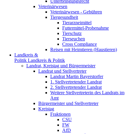
Unterbringungsrecht
Veterinärwesen
Veterinärwesen - Gebühren
Tiergesundheit
Tierarzneimittel
Futtermittel-Probenahme
Tierschutz
Tierseuchen
Cross Compliance
Reisen mit Heimtieren (Haustieren)
Landkreis &
Politik
Landkreis & Politik
Landrat, Kreistag und Bürgermeister
Landrat und Stellvertreter
Landrat Martin Bayerstorfer
1. Stellvertretender Landrat
2. Stellvertretender Landrat
Weitere Stellvertreterin des Landrats im
Amt
Bürgermeister und Stellvertreter
Kreistag
Fraktionen
CSU
FW
AfD