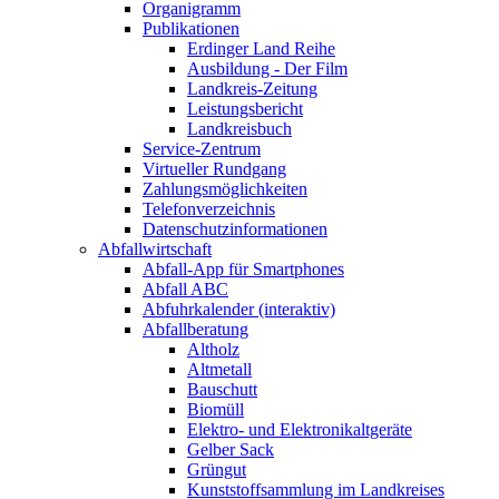
Organigramm
Publikationen
Erdinger Land Reihe
Ausbildung - Der Film
Landkreis-Zeitung
Leistungsbericht
Landkreisbuch
Service-Zentrum
Virtueller Rundgang
Zahlungsmöglichkeiten
Telefonverzeichnis
Datenschutzinformationen
Abfallwirtschaft
Abfall-App für Smartphones
Abfall ABC
Abfuhrkalender (interaktiv)
Abfallberatung
Altholz
Altmetall
Bauschutt
Biomüll
Elektro- und Elektronikaltgeräte
Gelber Sack
Grüngut
Kunststoffsammlung im Landkreises