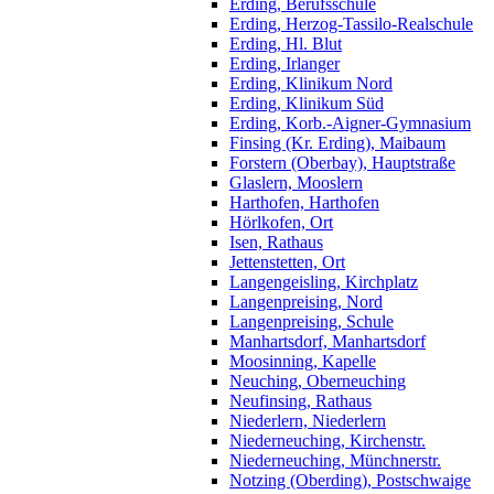
Erding, Berufsschule
Erding, Herzog-Tassilo-Realschule
Erding, Hl. Blut
Erding, Irlanger
Erding, Klinikum Nord
Erding, Klinikum Süd
Erding, Korb.-Aigner-Gymnasium
Finsing (Kr. Erding), Maibaum
Forstern (Oberbay), Hauptstraße
Glaslern, Mooslern
Harthofen, Harthofen
Hörlkofen, Ort
Isen, Rathaus
Jettenstetten, Ort
Langengeisling, Kirchplatz
Langenpreising, Nord
Langenpreising, Schule
Manhartsdorf, Manhartsdorf
Moosinning, Kapelle
Neuching, Oberneuching
Neufinsing, Rathaus
Niederlern, Niederlern
Niederneuching, Kirchenstr.
Niederneuching, Münchnerstr.
Notzing (Oberding), Postschwaige