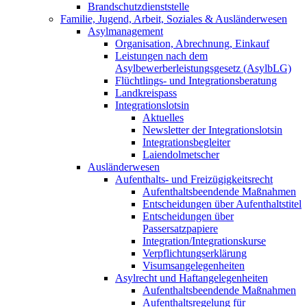
Brandschutzdienststelle
Familie, Jugend, Arbeit, Soziales & Ausländerwesen
Asylmanagement
Organisation, Abrechnung, Einkauf
Leistungen nach dem
Asylbewerberleistungsgesetz (AsylbLG)
Flüchtlings- und Integrationsberatung
Landkreispass
Integrationslotsin
Aktuelles
Newsletter der Integrationslotsin
Integrationsbegleiter
Laiendolmetscher
Ausländerwesen
Aufenthalts- und Freizügigkeitsrecht
Aufenthaltsbeendende Maßnahmen
Entscheidungen über Aufenthaltstitel
Entscheidungen über
Passersatzpapiere
Integration/Integrationskurse
Verpflichtungserklärung
Visumsangelegenheiten
Asylrecht und Haftangelegenheiten
Aufenthaltsbeendende Maßnahmen
Aufenthaltsregelung für