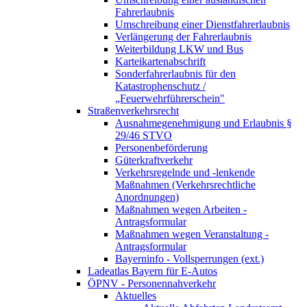
Fahrerlaubnis
Umschreibung einer Dienstfahrerlaubnis
Verlängerung der Fahrerlaubnis
Weiterbildung LKW und Bus
Karteikartenabschrift
Sonderfahrerlaubnis für den
Katastrophenschutz /
„Feuerwehrführerschein"
Straßenverkehrsrecht
Ausnahmegenehmigung und Erlaubnis §
29/46 STVO
Personenbeförderung
Güterkraftverkehr
Verkehrsregelnde und -lenkende
Maßnahmen (Verkehrsrechtliche
Anordnungen)
Maßnahmen wegen Arbeiten -
Antragsformular
Maßnahmen wegen Veranstaltung -
Antragsformular
Bayerninfo - Vollsperrungen (ext.)
Ladeatlas Bayern für E-Autos
ÖPNV - Personennahverkehr
Aktuelles