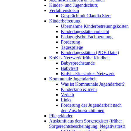
Kinder- und Jugendschutz
Verfahrenslotsin
Gespräch mit Claudia Sterr
Kinderbetreuung
Übernahme Kinderbetreuungskosten
Kindertagesstättenaufsicht
Pädagogische Fachberatung
Förderung
Tagespflege
Kindertagesstätten (PDF-Datei)
KoKi - Netzwerk frühe Kindheit
Babysprechstunde
Babytreff
KoKi - Ein starkes Netzwerk
Kommunale Jugendarbeit
Was ist Kommunale Jugendarbeit?
Kinderkino & mehr
Verleih
Links
Förderung der Jugendarbeit nach
den Zuschussrichtlinien
Pflegekinder
Auskunft aus dem Sorgeregister (früher
Sorgerechtsbescheinigung, Negativattest)