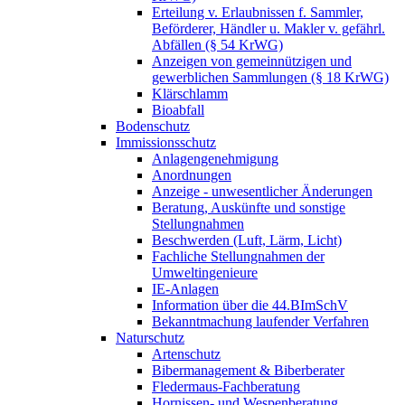
Erteilung v. Erlaubnissen f. Sammler,
Beförderer, Händler u. Makler v. gefährl.
Abfällen (§ 54 KrWG)
Anzeigen von gemeinnützigen und
gewerblichen Sammlungen (§ 18 KrWG)
Klärschlamm
Bioabfall
Bodenschutz
Immissionsschutz
Anlagengenehmigung
Anordnungen
Anzeige - unwesentlicher Änderungen
Beratung, Auskünfte und sonstige
Stellungnahmen
Beschwerden (Luft, Lärm, Licht)
Fachliche Stellungnahmen der
Umweltingenieure
IE-Anlagen
Information über die 44.BImSchV
Bekanntmachung laufender Verfahren
Naturschutz
Artenschutz
Bibermanagement & Biberberater
Fledermaus-Fachberatung
Hornissen- und Wespenberatung