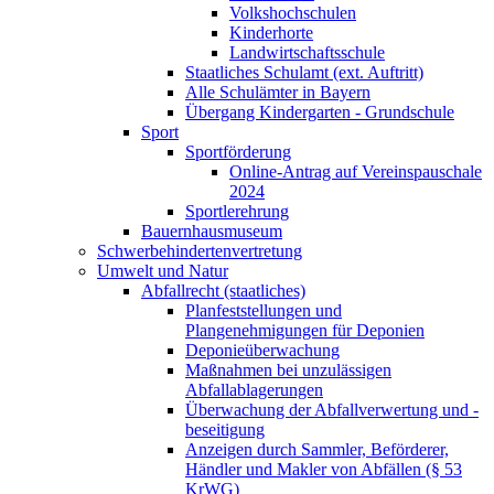
Volkshochschulen
Kinderhorte
Landwirtschaftsschule
Staatliches Schulamt (ext. Auftritt)
Alle Schulämter in Bayern
Übergang Kindergarten - Grundschule
Sport
Sportförderung
Online-Antrag auf Vereinspauschale
2024
Sportlerehrung
Bauernhausmuseum
Schwerbehindertenvertretung
Umwelt und Natur
Abfallrecht (staatliches)
Planfeststellungen und
Plangenehmigungen für Deponien
Deponieüberwachung
Maßnahmen bei unzulässigen
Abfallablagerungen
Überwachung der Abfallverwertung und -
beseitigung
Anzeigen durch Sammler, Beförderer,
Händler und Makler von Abfällen (§ 53
KrWG)