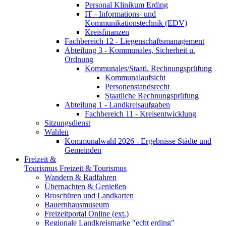
Personal Klinikum Erding
IT - Informations- und
Kommunikationstechnik (EDV)
Kreisfinanzen
Fachbereich 12 - Liegenschaftsmanagement
Abteilung 3 - Kommunales, Sicherheit u.
Ordnung
Kommunales/Staatl. Rechnungsprüfung
Kommunalaufsicht
Personenstandsrecht
Staatliche Rechnungsprüfung
Abteilung 1 - Landkreisaufgaben
Fachbereich 11 - Kreisentwicklung
Sitzungsdienst
Wahlen
Kommunalwahl 2026 - Ergebnisse Städte und
Gemeinden
Freizeit &
Tourismus
Freizeit & Tourismus
Wandern & Radfahren
Übernachten & Genießen
Broschüren und Landkarten
Bauernhausmuseum
Freizeitportal Online (ext.)
Regionale Landkreismarke "echt erding"