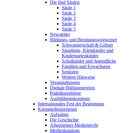
Die fünf Säulen
Säule 1
Säule 2
Säule 3
Säule 4
Säule 5
Newsletter
Bildungs- und Beratungswegweiser
Schwangerschaft & Geburt
Säuglinge, Kleinkinder und
Kindergartenkinder
Schulkinder und Jugendliche
Familien und Erwachsene
Senioren
Weitere Hinweise
Veranstaltungen
Digitale Bildungsregion
Praktikumsbörse
Ausbildungskompass
Internationales Fest der Begegnung
Kreismedienzentrum
Aufgaben
Die Geschichte
Allgemeines Medienrecht
Medienkataloge