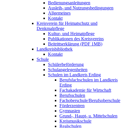
Bedienungsanleitungen
Ausleih- und Nutzungsbedingungen
Allgemeines
Kontakt
Kreisverein für Heimatschutz und
Denkmalpflege
Kultur- und Heimatpflege
Publikationen des Kreisvereins
Beitrittserklärung (PDF 1MB)
Landkreisbibliothek
Kontakt
Schule
Schülerbeförderung
Schulangelegenheiten
Schulen im Landkreis Erding
Berufsfachschulen im Landkreis
Erding
Fachakademie für Wirtschaft
Berufsschulen
Fachoberschule/Berufsoberschule
Förderzentren
Gymnasien
Grund-, Haupt- u. Mittelschulen
Kreismusikschule
Realschulen