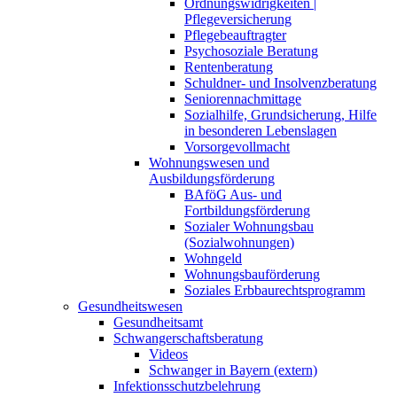
Ordnungswidrigkeiten |
Pflegeversicherung
Pflegebeauftragter
Psychosoziale Beratung
Rentenberatung
Schuldner- und Insolvenzberatung
Seniorennachmittage
Sozialhilfe, Grundsicherung, Hilfe
in besonderen Lebenslagen
Vorsorgevollmacht
Wohnungswesen und
Ausbildungsförderung
BAföG Aus- und
Fortbildungsförderung
Sozialer Wohnungsbau
(Sozialwohnungen)
Wohngeld
Wohnungsbauförderung
Soziales Erbbaurechtsprogramm
Gesundheitswesen
Gesundheitsamt
Schwangerschaftsberatung
Videos
Schwanger in Bayern (extern)
Infektionsschutzbelehrung