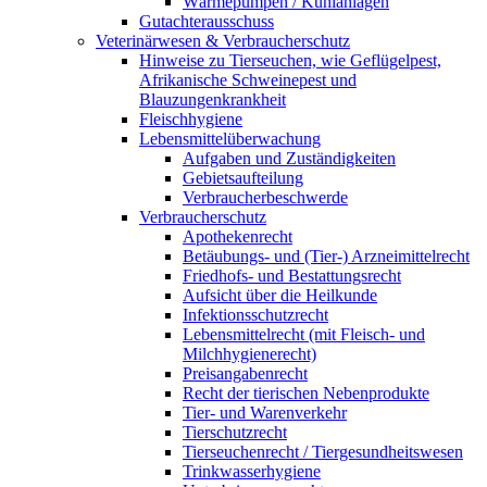
Wärmepumpen / Kühlanlagen
Gutachterausschuss
Veterinärwesen & Verbraucherschutz
Hinweise zu Tierseuchen, wie Geflügelpest,
Afrikanische Schweinepest und
Blauzungenkrankheit
Fleischhygiene
Lebensmittelüberwachung
Aufgaben und Zuständigkeiten
Gebietsaufteilung
Verbraucherbeschwerde
Verbraucherschutz
Apothekenrecht
Betäubungs- und (Tier-) Arzneimittelrecht
Friedhofs- und Bestattungsrecht
Aufsicht über die Heilkunde
Infektionsschutzrecht
Lebensmittelrecht (mit Fleisch- und
Milchhygienerecht)
Preisangabenrecht
Recht der tierischen Nebenprodukte
Tier- und Warenverkehr
Tierschutzrecht
Tierseuchenrecht / Tiergesundheitswesen
Trinkwasserhygiene