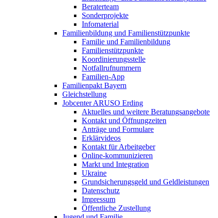
Beraterteam
Sonderprojekte
Infomaterial
Familienbildung und Familienstützpunkte
Familie und Familienbildung
Familienstützpunkte
Koordinierungsstelle
Notfallrufnummern
Familien-App
Familienpakt Bayern
Gleichstellung
Jobcenter ARUSO Erding
Aktuelles und weitere Beratungsangebote
Kontakt und Öffnungzeiten
Anträge und Formulare
Erklärvideos
Kontakt für Arbeitgeber
Online-kommunizieren
Markt und Integration
Ukraine
Grundsicherungsgeld und Geldleistungen
Datenschutz
Impressum
Öffentliche Zustellung
Jugend und Familie