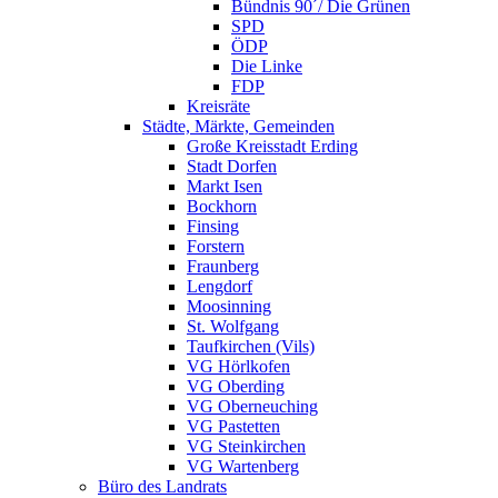
Bündnis 90´/ Die Grünen
SPD
ÖDP
Die Linke
FDP
Kreisräte
Städte, Märkte, Gemeinden
Große Kreisstadt Erding
Stadt Dorfen
Markt Isen
Bockhorn
Finsing
Forstern
Fraunberg
Lengdorf
Moosinning
St. Wolfgang
Taufkirchen (Vils)
VG Hörlkofen
VG Oberding
VG Oberneuching
VG Pastetten
VG Steinkirchen
VG Wartenberg
Büro des Landrats