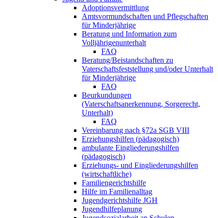
Adoptionsvermittlung
Amtsvormundschaften und Pflegschaften
für Minderjährige
Beratung und Information zum
Volljährigenunterhalt
FAQ
Beratung/Beistandschaften zu
Vaterschaftsfeststellung und/oder Unterhalt
für Minderjährige
FAQ
Beurkundungen
(Vaterschaftsanerkennung, Sorgerecht,
Unterhalt)
FAQ
Vereinbarung nach §72a SGB VIII
Erziehungshilfen (pädagogisch)
ambulante Eingliederungshilfen
(pädagogisch)
Erziehungs- und Eingliederungshilfen
(wirtschaftliche)
Familiengerichtshilfe
Hilfe im Familienalltag
Jugendgerichtshilfe JGH
Jugendhilfeplanung
Jugendsozialarbeit an Schulen