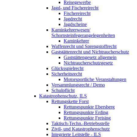
Reisegewerbe
Jagd- und Fischereirecht
Fischereirecht
Jagdrecht
Jagdscheine
Kaminkehrerwesen/
Schornsteinfegerangelegenheiten
Kaminkehrer
Waffenrecht und Sprengstoffrecht
Gaststättenrecht und Nichtraucherschutz
Gaststättengesetz allgemein
Nichtraucherschutzgesetz
Glücksspielrecht
Sicherheitsrecht
Motorsportliche Veranstaltungen
Versammlungsrecht / Demo
Schulpflicht
Katastrophenschutz, ILS
Rettungskette Forst
Rettungspunkte Ebersberg
Rettungspunkte Erding
Rettungspunkte Freising
Taktisch-Techn.-Betriebsstelle
Zivil- und Katastrophenschutz
Integrierte Leitstelle - ILS