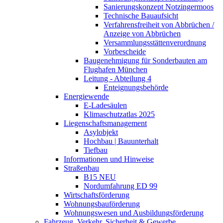
Sanierungskonzept Notzingermoos
Technische Bauaufsicht
Verfahrensfreiheit von Abbrüchen /
Anzeige von Abbrüchen
Versammlungsstättenverordnung
Vorbescheide
Baugenehmigung für Sonderbauten am
Flughafen München
Leitung - Abteilung 4
Enteignungsbehörde
Energiewende
E-Ladesäulen
Klimaschutzatlas 2025
Liegenschaftsmanagement
Asylobjekt
Hochbau | Bauunterhalt
Tiefbau
Informationen und Hinweise
Straßenbau
B15 NEU
Nordumfahrung ED 99
Wirtschaftsförderung
Wohnungsbauförderung
Wohnungswesen und Ausbildungsförderung
Fahrzeug, Verkehr, Sicherheit & Gewerbe