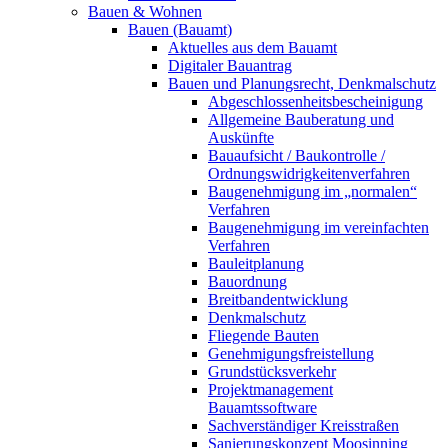
Bauen & Wohnen
Bauen (Bauamt)
Aktuelles aus dem Bauamt
Digitaler Bauantrag
Bauen und Planungsrecht, Denkmalschutz
Abgeschlossenheitsbescheinigung
Allgemeine Bauberatung und
Auskünfte
Bauaufsicht / Baukontrolle /
Ordnungswidrigkeitenverfahren
Baugenehmigung im „normalen“
Verfahren
Baugenehmigung im vereinfachten
Verfahren
Bauleitplanung
Bauordnung
Breitbandentwicklung
Denkmalschutz
Fliegende Bauten
Genehmigungsfreistellung
Grundstücksverkehr
Projektmanagement
Bauamtssoftware
Sachverständiger Kreisstraßen
Sanierungskonzept Moosinning