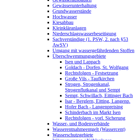
Gewässerunterhaltung
Grundwasserstände
Hochwasser
Kiesabbau
Kleinkläranlagen
Niederschlagswasserbeseitigung
Sachverständige (1. PSW, 2. nach §53
AwSV)
Umgang mit wassergefährdenden Stoffen
Überschwemmungsgebiete
Isen und Lappach
Goldach - Dorfen, St. Wolfgang
Rechtsfolgen - Festsetzung
Große Vils - Taufkirchen
Strogen, Strogenkanal,
Strogenflutkanal und Sempt
Sempt, Schwillach, Eittinger Bach
Isar - Berglern, Eitting, Langenp.
Hofer Bach - Langenpreising
Schinderbach im Markt Isen
Rechtsfolgen - vorl. Sicherung
Wasser- und Bodenverbände
Wasserentnahmeentgelt (Wassercent)
Wasserschutzgebiete