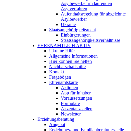
Asylbewerber im laufenden
Asylverfahren
Aufenthaltsregelung für abgelehnte
Asylbewerber
Ukraine
Staatsangehörigkeitsrecht
Einbürgerungen
Staatsangehörigkeitsverhältnisse
EHRENAMTLICH AKTIV
Ukraine Hilfe
Allgemeine Informationen
Hier können Sie helfen
Nachbarschaftshilfe
Kontakt
Fragebögen
Ehrenamtskarte
Aktionen
App für Inhaber
Voraussetzungen
Formulare
Akzeptanzstellen
Newsletter
Erziehungsberatung
Angebot
Erziehungs- und Familienberatungsstelle