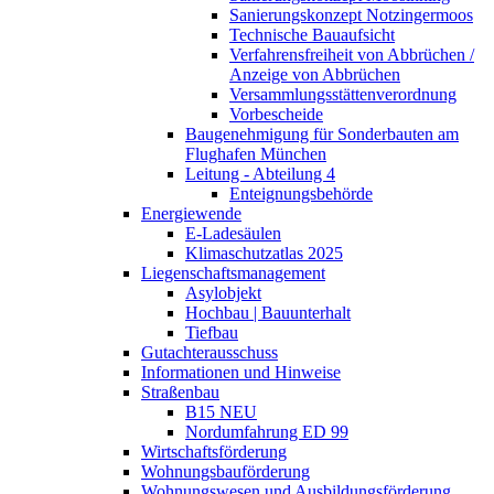
Sanierungskonzept Notzingermoos
Technische Bauaufsicht
Verfahrensfreiheit von Abbrüchen /
Anzeige von Abbrüchen
Versammlungsstättenverordnung
Vorbescheide
Baugenehmigung für Sonderbauten am
Flughafen München
Leitung - Abteilung 4
Enteignungsbehörde
Energiewende
E-Ladesäulen
Klimaschutzatlas 2025
Liegenschaftsmanagement
Asylobjekt
Hochbau | Bauunterhalt
Tiefbau
Gutachterausschuss
Informationen und Hinweise
Straßenbau
B15 NEU
Nordumfahrung ED 99
Wirtschaftsförderung
Wohnungsbauförderung
Wohnungswesen und Ausbildungsförderung