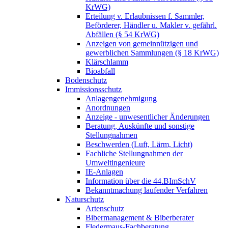
KrWG)
Erteilung v. Erlaubnissen f. Sammler,
Beförderer, Händler u. Makler v. gefährl.
Abfällen (§ 54 KrWG)
Anzeigen von gemeinnützigen und
gewerblichen Sammlungen (§ 18 KrWG)
Klärschlamm
Bioabfall
Bodenschutz
Immissionsschutz
Anlagengenehmigung
Anordnungen
Anzeige - unwesentlicher Änderungen
Beratung, Auskünfte und sonstige
Stellungnahmen
Beschwerden (Luft, Lärm, Licht)
Fachliche Stellungnahmen der
Umweltingenieure
IE-Anlagen
Information über die 44.BImSchV
Bekanntmachung laufender Verfahren
Naturschutz
Artenschutz
Bibermanagement & Biberberater
Fledermaus-Fachberatung