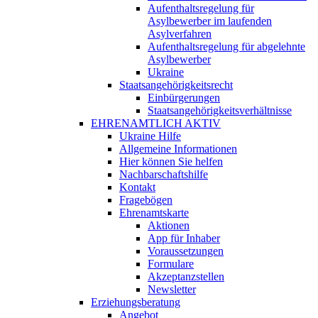
Aufenthaltsregelung für
Asylbewerber im laufenden
Asylverfahren
Aufenthaltsregelung für abgelehnte
Asylbewerber
Ukraine
Staatsangehörigkeitsrecht
Einbürgerungen
Staatsangehörigkeitsverhältnisse
EHRENAMTLICH AKTIV
Ukraine Hilfe
Allgemeine Informationen
Hier können Sie helfen
Nachbarschaftshilfe
Kontakt
Fragebögen
Ehrenamtskarte
Aktionen
App für Inhaber
Voraussetzungen
Formulare
Akzeptanzstellen
Newsletter
Erziehungsberatung
Angebot