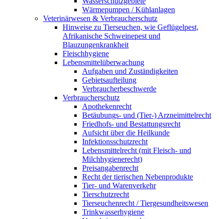
Wasserschutzgebiete
Wärmepumpen / Kühlanlagen
Veterinärwesen & Verbraucherschutz
Hinweise zu Tierseuchen, wie Geflügelpest,
Afrikanische Schweinepest und
Blauzungenkrankheit
Fleischhygiene
Lebensmittelüberwachung
Aufgaben und Zuständigkeiten
Gebietsaufteilung
Verbraucherbeschwerde
Verbraucherschutz
Apothekenrecht
Betäubungs- und (Tier-) Arzneimittelrecht
Friedhofs- und Bestattungsrecht
Aufsicht über die Heilkunde
Infektionsschutzrecht
Lebensmittelrecht (mit Fleisch- und
Milchhygienerecht)
Preisangabenrecht
Recht der tierischen Nebenprodukte
Tier- und Warenverkehr
Tierschutzrecht
Tierseuchenrecht / Tiergesundheitswesen
Trinkwasserhygiene