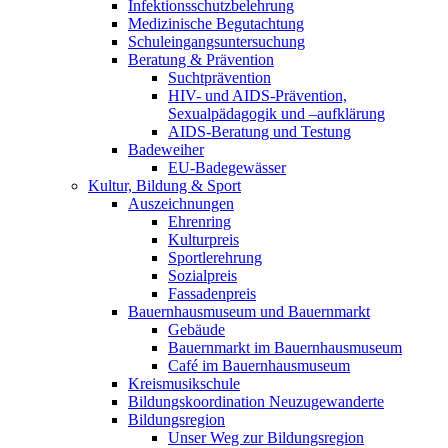
Infektionsschutzbelehrung
Medizinische Begutachtung
Schuleingangsuntersuchung
Beratung & Prävention
Suchtprävention
HIV- und AIDS-Prävention,
Sexualpädagogik und –aufklärung
AIDS-Beratung und Testung
Badeweiher
EU-Badegewässer
Kultur, Bildung & Sport
Auszeichnungen
Ehrenring
Kulturpreis
Sportlerehrung
Sozialpreis
Fassadenpreis
Bauernhausmuseum und Bauernmarkt
Gebäude
Bauernmarkt im Bauernhausmuseum
Café im Bauernhausmuseum
Kreismusikschule
Bildungskoordination Neuzugewanderte
Bildungsregion
Unser Weg zur Bildungsregion