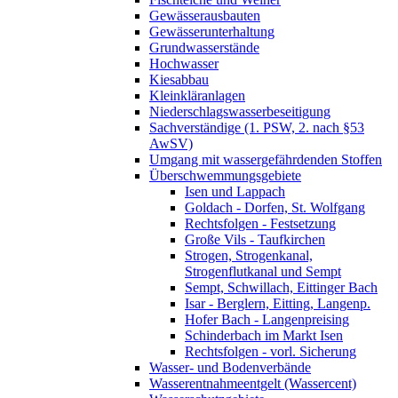
Gewässerausbauten
Gewässerunterhaltung
Grundwasserstände
Hochwasser
Kiesabbau
Kleinkläranlagen
Niederschlagswasserbeseitigung
Sachverständige (1. PSW, 2. nach §53
AwSV)
Umgang mit wassergefährdenden Stoffen
Überschwemmungsgebiete
Isen und Lappach
Goldach - Dorfen, St. Wolfgang
Rechtsfolgen - Festsetzung
Große Vils - Taufkirchen
Strogen, Strogenkanal,
Strogenflutkanal und Sempt
Sempt, Schwillach, Eittinger Bach
Isar - Berglern, Eitting, Langenp.
Hofer Bach - Langenpreising
Schinderbach im Markt Isen
Rechtsfolgen - vorl. Sicherung
Wasser- und Bodenverbände
Wasserentnahmeentgelt (Wassercent)