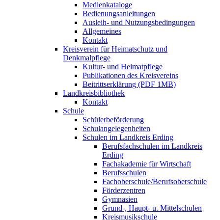
Medienkataloge
Bedienungsanleitungen
Ausleih- und Nutzungsbedingungen
Allgemeines
Kontakt
Kreisverein für Heimatschutz und
Denkmalpflege
Kultur- und Heimatpflege
Publikationen des Kreisvereins
Beitrittserklärung (PDF 1MB)
Landkreisbibliothek
Kontakt
Schule
Schülerbeförderung
Schulangelegenheiten
Schulen im Landkreis Erding
Berufsfachschulen im Landkreis
Erding
Fachakademie für Wirtschaft
Berufsschulen
Fachoberschule/Berufsoberschule
Förderzentren
Gymnasien
Grund-, Haupt- u. Mittelschulen
Kreismusikschule