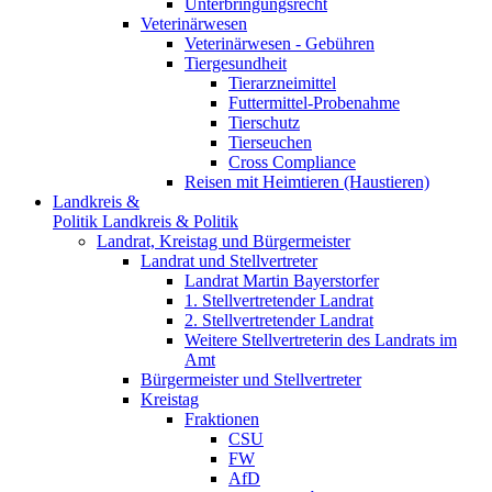
Unterbringungsrecht
Veterinärwesen
Veterinärwesen - Gebühren
Tiergesundheit
Tierarzneimittel
Futtermittel-Probenahme
Tierschutz
Tierseuchen
Cross Compliance
Reisen mit Heimtieren (Haustieren)
Landkreis &
Politik
Landkreis & Politik
Landrat, Kreistag und Bürgermeister
Landrat und Stellvertreter
Landrat Martin Bayerstorfer
1. Stellvertretender Landrat
2. Stellvertretender Landrat
Weitere Stellvertreterin des Landrats im
Amt
Bürgermeister und Stellvertreter
Kreistag
Fraktionen
CSU
FW
AfD