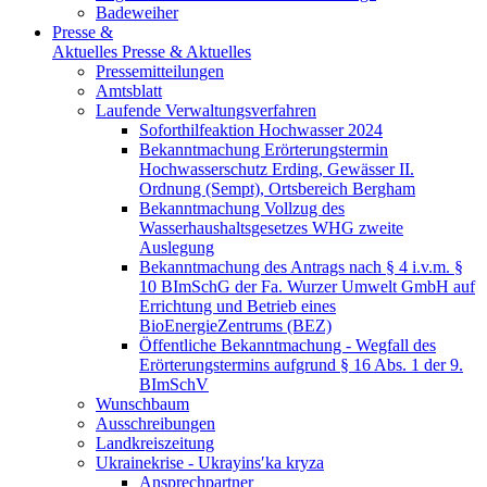
Badeweiher
Presse &
Aktuelles
Presse & Aktuelles
Pressemitteilungen
Amtsblatt
Laufende Verwaltungsverfahren
Soforthilfeaktion Hochwasser 2024
Bekanntmachung Erörterungstermin
Hochwasserschutz Erding, Gewässer II.
Ordnung (Sempt), Ortsbereich Bergham
Bekanntmachung Vollzug des
Wasserhaushaltsgesetzes WHG zweite
Auslegung
Bekanntmachung des Antrags nach § 4 i.v.m. §
10 BImSchG der Fa. Wurzer Umwelt GmbH auf
Errichtung und Betrieb eines
BioEnergieZentrums (BEZ)
Öffentliche Bekanntmachung - Wegfall des
Erörterungstermins aufgrund § 16 Abs. 1 der 9.
BImSchV
Wunschbaum
Ausschreibungen
Landkreiszeitung
Ukrainekrise - Ukrayinsʹka kryza
Ansprechpartner