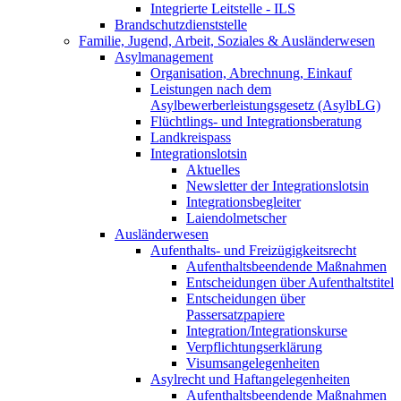
Integrierte Leitstelle - ILS
Brandschutzdienststelle
Familie, Jugend, Arbeit, Soziales & Ausländerwesen
Asylmanagement
Organisation, Abrechnung, Einkauf
Leistungen nach dem
Asylbewerberleistungsgesetz (AsylbLG)
Flüchtlings- und Integrationsberatung
Landkreispass
Integrationslotsin
Aktuelles
Newsletter der Integrationslotsin
Integrationsbegleiter
Laiendolmetscher
Ausländerwesen
Aufenthalts- und Freizügigkeitsrecht
Aufenthaltsbeendende Maßnahmen
Entscheidungen über Aufenthaltstitel
Entscheidungen über
Passersatzpapiere
Integration/Integrationskurse
Verpflichtungserklärung
Visumsangelegenheiten
Asylrecht und Haftangelegenheiten
Aufenthaltsbeendende Maßnahmen