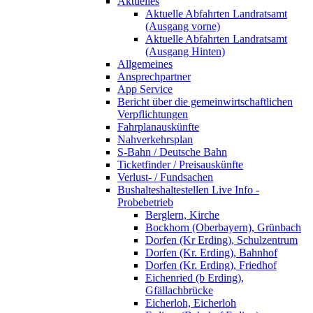
Aktuelles
Aktuelle Abfahrten Landratsamt
(Ausgang vorne)
Aktuelle Abfahrten Landratsamt
(Ausgang Hinten)
Allgemeines
Ansprechpartner
App Service
Bericht über die gemeinwirtschaftlichen
Verpflichtungen
Fahrplanauskünfte
Nahverkehrsplan
S-Bahn / Deutsche Bahn
Ticketfinder / Preisauskünfte
Verlust- / Fundsachen
Bushalteshaltestellen Live Info -
Probebetrieb
Berglern, Kirche
Bockhorn (Oberbayern), Grünbach
Dorfen (Kr Erding), Schulzentrum
Dorfen (Kr. Erding), Bahnhof
Dorfen (Kr. Erding), Friedhof
Eichenried (b Erding),
Gfällachbrücke
Eicherloh, Eicherloh