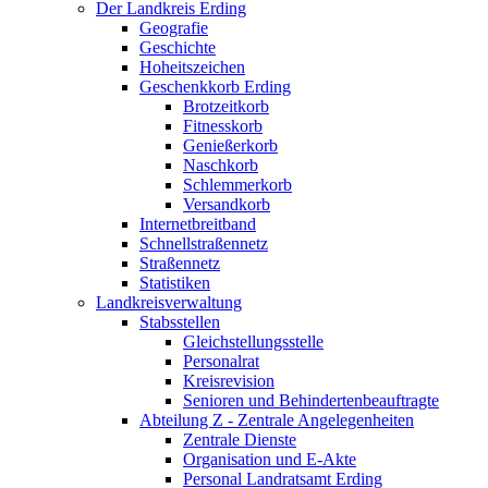
Der Landkreis Erding
Geografie
Geschichte
Hoheitszeichen
Geschenkkorb Erding
Brotzeitkorb
Fitnesskorb
Genießerkorb
Naschkorb
Schlemmerkorb
Versandkorb
Internetbreitband
Schnellstraßennetz
Straßennetz
Statistiken
Landkreisverwaltung
Stabsstellen
Gleichstellungsstelle
Personalrat
Kreisrevision
Senioren und Behindertenbeauftragte
Abteilung Z - Zentrale Angelegenheiten
Zentrale Dienste
Organisation und E-Akte
Personal Landratsamt Erding