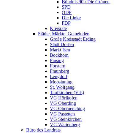
Bündnis 90´/ Die Grünen
SPD
ÖDP
Die Linke
FDP
Kreisräte
Städte, Märkte, Gemeinden
Große Kreisstadt Erding
Stadt Dorfen
Markt Isen
Bockhorn
Finsing
Forstern
Fraunberg
Lengdorf
Moosinning
St. Wolfgang
Taufkirchen (Vils)
VG Hörlkofen
VG Oberding
VG Oberneuching
VG Pastetten
VG Steinkirchen
VG Wartenberg
Büro des Landrats