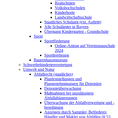
Realschulen
Volkshochschulen
Kinderhorte
Landwirtschaftsschule
Staatliches Schulamt (ext. Auftritt)
Alle Schulämter in Bayern
Übergang Kindergarten - Grundschule
Sport
Sportförderung
Online-Antrag auf Vereinspauschale
2024
Sportlerehrung
Bauernhausmuseum
Schwerbehindertenvertretung
Umwelt und Natur
Abfallrecht (staatliches)
Planfeststellungen und
Plangenehmigungen für Deponien
Deponieüberwachung
Maßnahmen bei unzulässigen
Abfallablagerungen
Überwachung der Abfallverwertung und -
beseitigung
Anzeigen durch Sammler, Beförderer,
Händler und Makler von Abfällen (§ 53