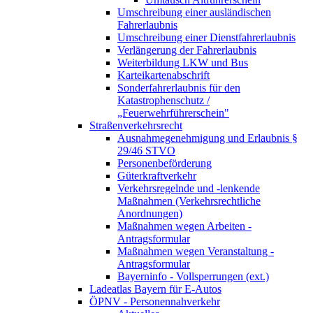
Umschreibung einer ausländischen
Fahrerlaubnis
Umschreibung einer Dienstfahrerlaubnis
Verlängerung der Fahrerlaubnis
Weiterbildung LKW und Bus
Karteikartenabschrift
Sonderfahrerlaubnis für den
Katastrophenschutz /
„Feuerwehrführerschein"
Straßenverkehrsrecht
Ausnahmegenehmigung und Erlaubnis §
29/46 STVO
Personenbeförderung
Güterkraftverkehr
Verkehrsregelnde und -lenkende
Maßnahmen (Verkehrsrechtliche
Anordnungen)
Maßnahmen wegen Arbeiten -
Antragsformular
Maßnahmen wegen Veranstaltung -
Antragsformular
Bayerninfo - Vollsperrungen (ext.)
Ladeatlas Bayern für E-Autos
ÖPNV - Personennahverkehr