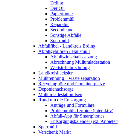
Erding
Der Öli
Papiertonne
Problemmüll
Reparatur
Secondhand
Sonstige Abfälle
Sperrmüll
Abfallfibel - Landkreis Erding
Abfallgebühren / Hausmüll
Abfallwirtschaftssatzung
Abrechnung Müllumladestation
Wertstoffabrechnung
Landkreishäcksler
Mülltrennung – waste separation
Recyclinghöfe und Containerplätze
Deponienachsorge
Müllumladestation Isen
Rund um die Entsorgung
Anträge und Formulare
Problemmüll-Termine (interaktiv)
Abfall-App für Smartphones
Entsorgungskalender (ext. Anbieter)
Sperrmüll
Verschenk Markt