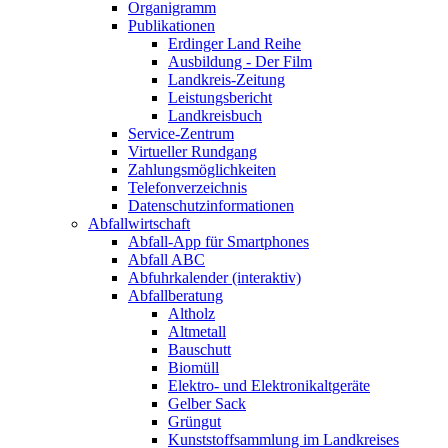
Organigramm
Publikationen
Erdinger Land Reihe
Ausbildung - Der Film
Landkreis-Zeitung
Leistungsbericht
Landkreisbuch
Service-Zentrum
Virtueller Rundgang
Zahlungsmöglichkeiten
Telefonverzeichnis
Datenschutzinformationen
Abfallwirtschaft
Abfall-App für Smartphones
Abfall ABC
Abfuhrkalender (interaktiv)
Abfallberatung
Altholz
Altmetall
Bauschutt
Biomüll
Elektro- und Elektronikaltgeräte
Gelber Sack
Grüngut
Kunststoffsammlung im Landkreises