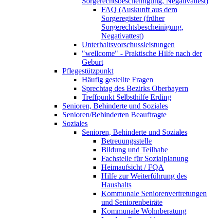
Sorgerechtsbescheinigung, Negativattest)
FAQ (Auskunft aus dem
Sorgeregister (früher
Sorgerechtsbescheinigung,
Negativattest)
Unterhaltsvorschussleistungen
"wellcome" - Praktische Hilfe nach der
Geburt
Pflegestützpunkt
Häufig gestellte Fragen
Sprechtag des Bezirks Oberbayern
Treffpunkt Selbsthilfe Erding
Senioren, Behinderte und Soziales
Senioren/Behinderten Beauftragte
Soziales
Senioren, Behinderte und Soziales
Betreuungsstelle
Bildung und Teilhabe
Fachstelle für Sozialplanung
Heimaufsicht / FQA
Hilfe zur Weiterführung des
Haushalts
Kommunale Seniorenvertretungen
und Seniorenbeiräte
Kommunale Wohnberatung