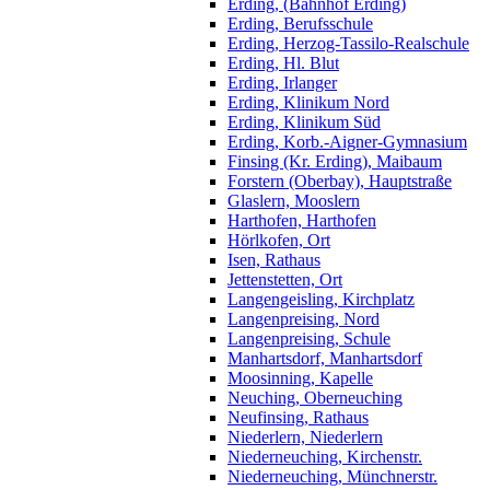
Erding, (Bahnhof Erding)
Erding, Berufsschule
Erding, Herzog-Tassilo-Realschule
Erding, Hl. Blut
Erding, Irlanger
Erding, Klinikum Nord
Erding, Klinikum Süd
Erding, Korb.-Aigner-Gymnasium
Finsing (Kr. Erding), Maibaum
Forstern (Oberbay), Hauptstraße
Glaslern, Mooslern
Harthofen, Harthofen
Hörlkofen, Ort
Isen, Rathaus
Jettenstetten, Ort
Langengeisling, Kirchplatz
Langenpreising, Nord
Langenpreising, Schule
Manhartsdorf, Manhartsdorf
Moosinning, Kapelle
Neuching, Oberneuching
Neufinsing, Rathaus
Niederlern, Niederlern
Niederneuching, Kirchenstr.
Niederneuching, Münchnerstr.