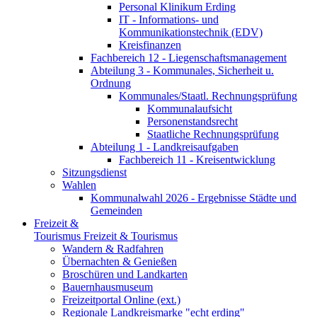
Personal Klinikum Erding
IT - Informations- und
Kommunikationstechnik (EDV)
Kreisfinanzen
Fachbereich 12 - Liegenschaftsmanagement
Abteilung 3 - Kommunales, Sicherheit u.
Ordnung
Kommunales/Staatl. Rechnungsprüfung
Kommunalaufsicht
Personenstandsrecht
Staatliche Rechnungsprüfung
Abteilung 1 - Landkreisaufgaben
Fachbereich 11 - Kreisentwicklung
Sitzungsdienst
Wahlen
Kommunalwahl 2026 - Ergebnisse Städte und
Gemeinden
Freizeit &
Tourismus
Freizeit & Tourismus
Wandern & Radfahren
Übernachten & Genießen
Broschüren und Landkarten
Bauernhausmuseum
Freizeitportal Online (ext.)
Regionale Landkreismarke "echt erding"