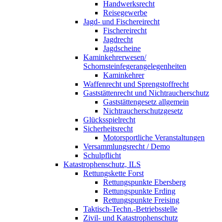
Handwerksrecht
Reisegewerbe
Jagd- und Fischereirecht
Fischereirecht
Jagdrecht
Jagdscheine
Kaminkehrerwesen/
Schornsteinfegerangelegenheiten
Kaminkehrer
Waffenrecht und Sprengstoffrecht
Gaststättenrecht und Nichtraucherschutz
Gaststättengesetz allgemein
Nichtraucherschutzgesetz
Glücksspielrecht
Sicherheitsrecht
Motorsportliche Veranstaltungen
Versammlungsrecht / Demo
Schulpflicht
Katastrophenschutz, ILS
Rettungskette Forst
Rettungspunkte Ebersberg
Rettungspunkte Erding
Rettungspunkte Freising
Taktisch-Techn.-Betriebsstelle
Zivil- und Katastrophenschutz