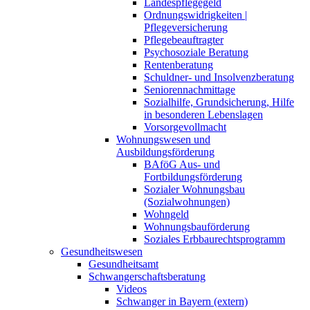
Landespflegegeld
Ordnungswidrigkeiten |
Pflegeversicherung
Pflegebeauftragter
Psychosoziale Beratung
Rentenberatung
Schuldner- und Insolvenzberatung
Seniorennachmittage
Sozialhilfe, Grundsicherung, Hilfe
in besonderen Lebenslagen
Vorsorgevollmacht
Wohnungswesen und
Ausbildungsförderung
BAföG Aus- und
Fortbildungsförderung
Sozialer Wohnungsbau
(Sozialwohnungen)
Wohngeld
Wohnungsbauförderung
Soziales Erbbaurechtsprogramm
Gesundheitswesen
Gesundheitsamt
Schwangerschaftsberatung
Videos
Schwanger in Bayern (extern)