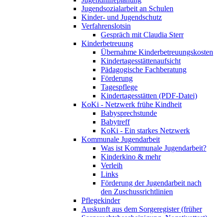
Jugendsozialarbeit an Schulen
Kinder- und Jugendschutz
Verfahrenslotsin
Gespräch mit Claudia Sterr
Kinderbetreuung
Übernahme Kinderbetreuungskosten
Kindertagesstättenaufsicht
Pädagogische Fachberatung
Förderung
Tagespflege
Kindertagesstätten (PDF-Datei)
KoKi - Netzwerk frühe Kindheit
Babysprechstunde
Babytreff
KoKi - Ein starkes Netzwerk
Kommunale Jugendarbeit
Was ist Kommunale Jugendarbeit?
Kinderkino & mehr
Verleih
Links
Förderung der Jugendarbeit nach
den Zuschussrichtlinien
Pflegekinder
Auskunft aus dem Sorgeregister (früher