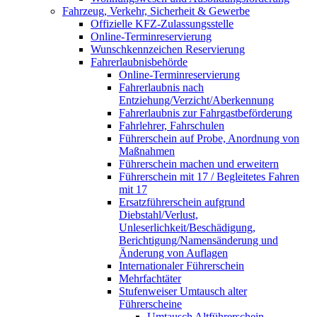
Fahrzeug, Verkehr, Sicherheit & Gewerbe
Offizielle KFZ-Zulassungsstelle
Online-Terminreservierung
Wunschkennzeichen Reservierung
Fahrerlaubnisbehörde
Online-Terminreservierung
Fahrerlaubnis nach
Entziehung/Verzicht/Aberkennung
Fahrerlaubnis zur Fahrgastbeförderung
Fahrlehrer, Fahrschulen
Führerschein auf Probe, Anordnung von
Maßnahmen
Führerschein machen und erweitern
Führerschein mit 17 / Begleitetes Fahren
mit 17
Ersatzführerschein aufgrund
Diebstahl/Verlust,
Unleserlichkeit/Beschädigung,
Berichtigung/Namensänderung und
Änderung von Auflagen
Internationaler Führerschein
Mehrfachtäter
Stufenweiser Umtausch alter
Führerscheine
Umtausch Altführerschein