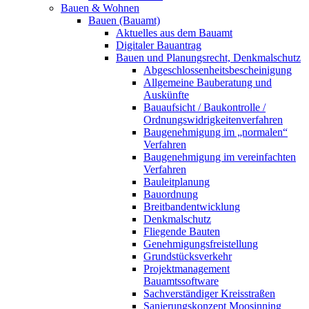
Bauen & Wohnen
Bauen (Bauamt)
Aktuelles aus dem Bauamt
Digitaler Bauantrag
Bauen und Planungsrecht, Denkmalschutz
Abgeschlossenheitsbescheinigung
Allgemeine Bauberatung und
Auskünfte
Bauaufsicht / Baukontrolle /
Ordnungswidrigkeitenverfahren
Baugenehmigung im „normalen“
Verfahren
Baugenehmigung im vereinfachten
Verfahren
Bauleitplanung
Bauordnung
Breitbandentwicklung
Denkmalschutz
Fliegende Bauten
Genehmigungsfreistellung
Grundstücksverkehr
Projektmanagement
Bauamtssoftware
Sachverständiger Kreisstraßen
Sanierungskonzept Moosinning