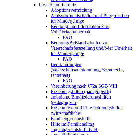
Jugend und Familie
Adoptionsvermittlung
Amtsvormundschaften und Pflegschaften
für Minderjährige
Beratung und Information zum
Volljährigenunterhalt
FAQ
Beratung/Beistandschaften zu
Vaterschaftsfeststellung und/oder Unterhalt
für Minderjährige
FAQ
Beurkundungen
(Vaterschaftsanerkennung, Sorgerecht,
Unterhalt)
FAQ
Vereinbarung nach §72a SGB VIII
Erziehungshilfen (pädagogisch)
ambulante Eingliederungshilfen
(pädagogisch)
Erziehungs- und Eingliederungshilfen
(wirtschaftliche)
Familiengerichtshilfe
Hilfe im Familienalltag
Jugendgerichtshilfe JGH
Jugendhilfeplanung