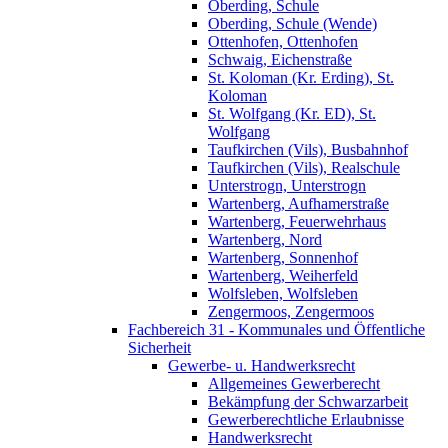
Oberding, Schule
Oberding, Schule (Wende)
Ottenhofen, Ottenhofen
Schwaig, Eichenstraße
St. Koloman (Kr. Erding), St.
Koloman
St. Wolfgang (Kr. ED), St.
Wolfgang
Taufkirchen (Vils), Busbahnhof
Taufkirchen (Vils), Realschule
Unterstrogn, Unterstrogn
Wartenberg, Aufhamerstraße
Wartenberg, Feuerwehrhaus
Wartenberg, Nord
Wartenberg, Sonnenhof
Wartenberg, Weiherfeld
Wolfsleben, Wolfsleben
Zengermoos, Zengermoos
Fachbereich 31 - Kommunales und Öffentliche
Sicherheit
Gewerbe- u. Handwerksrecht
Allgemeines Gewerberecht
Bekämpfung der Schwarzarbeit
Gewerberechtliche Erlaubnisse
Handwerksrecht