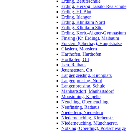
Erding, Berufsschule
Erding, Herzog-Tassilo-Realschule
Erding, Hl. Blut
Erding, Irlanger
Erding, Klinikum Nord
Erding, Klinikum Süd
Erding, Korb.-Aigner-Gymnasium
Finsing (Kr. Erding), Maibaum
Forstern (Oberbay), Hauptstraße
Glaslern, Mooslern
Harthofen, Harthofen
Hörlkofen, Ort
Isen, Rathaus
Jettenstetten, Ort
Langengeisling, Kirchplatz
Langenpreising, Nord
Langenpreising, Schule
Manhartsdorf, Manhartsdorf
Moosinning, Kapelle
Neuching, Oberneuching
Neufinsing, Rathaus
Niederlern, Niederlern
Niederneuching, Kirchenstr.
Niederneuching, Münchnerstr.
Notzing (Oberding), Postschwaige