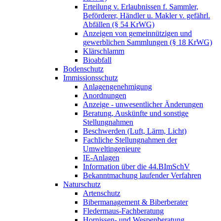
Erteilung v. Erlaubnissen f. Sammler,
Beförderer, Händler u. Makler v. gefährl.
Abfällen (§ 54 KrWG)
Anzeigen von gemeinnützigen und
gewerblichen Sammlungen (§ 18 KrWG)
Klärschlamm
Bioabfall
Bodenschutz
Immissionsschutz
Anlagengenehmigung
Anordnungen
Anzeige - unwesentlicher Änderungen
Beratung, Auskünfte und sonstige
Stellungnahmen
Beschwerden (Luft, Lärm, Licht)
Fachliche Stellungnahmen der
Umweltingenieure
IE-Anlagen
Information über die 44.BImSchV
Bekanntmachung laufender Verfahren
Naturschutz
Artenschutz
Bibermanagement & Biberberater
Fledermaus-Fachberatung
Hornissen- und Wespenberatung