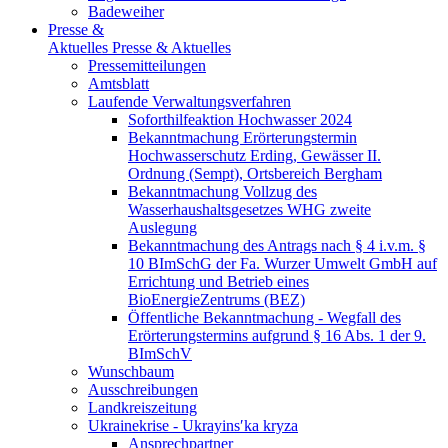
Badeweiher
Presse &
Aktuelles
Presse & Aktuelles
Pressemitteilungen
Amtsblatt
Laufende Verwaltungsverfahren
Soforthilfeaktion Hochwasser 2024
Bekanntmachung Erörterungstermin
Hochwasserschutz Erding, Gewässer II.
Ordnung (Sempt), Ortsbereich Bergham
Bekanntmachung Vollzug des
Wasserhaushaltsgesetzes WHG zweite
Auslegung
Bekanntmachung des Antrags nach § 4 i.v.m. §
10 BImSchG der Fa. Wurzer Umwelt GmbH auf
Errichtung und Betrieb eines
BioEnergieZentrums (BEZ)
Öffentliche Bekanntmachung - Wegfall des
Erörterungstermins aufgrund § 16 Abs. 1 der 9.
BImSchV
Wunschbaum
Ausschreibungen
Landkreiszeitung
Ukrainekrise - Ukrayinsʹka kryza
Ansprechpartner