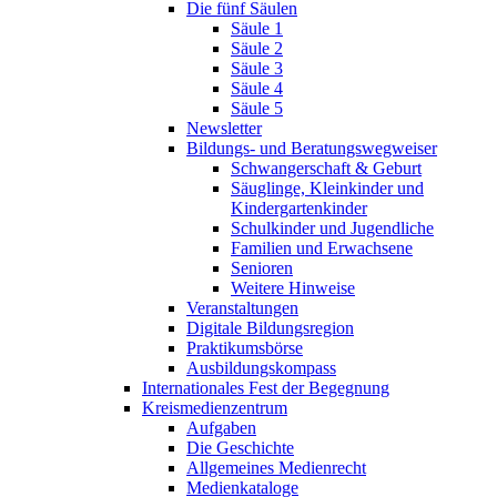
Die fünf Säulen
Säule 1
Säule 2
Säule 3
Säule 4
Säule 5
Newsletter
Bildungs- und Beratungswegweiser
Schwangerschaft & Geburt
Säuglinge, Kleinkinder und
Kindergartenkinder
Schulkinder und Jugendliche
Familien und Erwachsene
Senioren
Weitere Hinweise
Veranstaltungen
Digitale Bildungsregion
Praktikumsbörse
Ausbildungskompass
Internationales Fest der Begegnung
Kreismedienzentrum
Aufgaben
Die Geschichte
Allgemeines Medienrecht
Medienkataloge