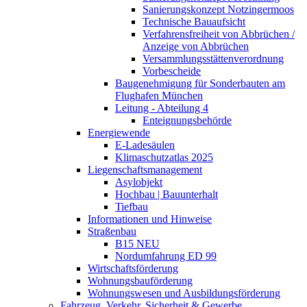
Sanierungskonzept Notzingermoos
Technische Bauaufsicht
Verfahrensfreiheit von Abbrüchen /
Anzeige von Abbrüchen
Versammlungsstättenverordnung
Vorbescheide
Baugenehmigung für Sonderbauten am
Flughafen München
Leitung - Abteilung 4
Enteignungsbehörde
Energiewende
E-Ladesäulen
Klimaschutzatlas 2025
Liegenschaftsmanagement
Asylobjekt
Hochbau | Bauunterhalt
Tiefbau
Informationen und Hinweise
Straßenbau
B15 NEU
Nordumfahrung ED 99
Wirtschaftsförderung
Wohnungsbauförderung
Wohnungswesen und Ausbildungsförderung
Fahrzeug, Verkehr, Sicherheit & Gewerbe