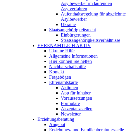
Asylbewerber im laufenden
Asylverfahren
Aufenthaltsregelung für abgelehnte
Asylbewerber
Ukraine
Staatsangehörigkeitsrecht
Einbürgerungen
Staatsangehörigkeitsverhältnisse
EHRENAMTLICH AKTIV
Ukraine Hilfe
Allgemeine Informationen
Hier können Sie helfen
Nachbarschaftshilfe
Kontakt
Fragebögen
Ehrenamtskarte
Aktionen
App für Inhaber
Voraussetzungen
Formulare
Akzeptanzstellen
Newsletter
Erziehungsberatung
Angebot
Erziehungs- und Familienberatungsstelle