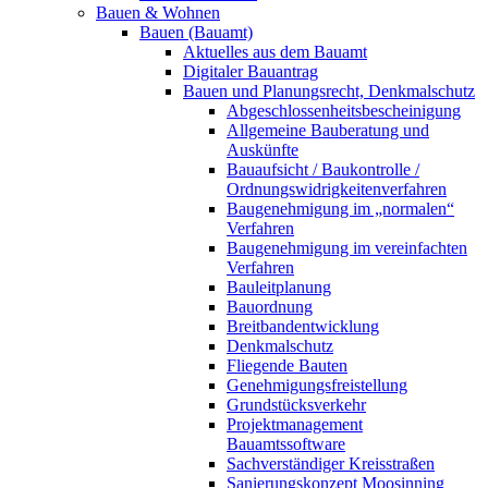
Bauen & Wohnen
Bauen (Bauamt)
Aktuelles aus dem Bauamt
Digitaler Bauantrag
Bauen und Planungsrecht, Denkmalschutz
Abgeschlossenheitsbescheinigung
Allgemeine Bauberatung und
Auskünfte
Bauaufsicht / Baukontrolle /
Ordnungswidrigkeitenverfahren
Baugenehmigung im „normalen“
Verfahren
Baugenehmigung im vereinfachten
Verfahren
Bauleitplanung
Bauordnung
Breitbandentwicklung
Denkmalschutz
Fliegende Bauten
Genehmigungsfreistellung
Grundstücksverkehr
Projektmanagement
Bauamtssoftware
Sachverständiger Kreisstraßen
Sanierungskonzept Moosinning