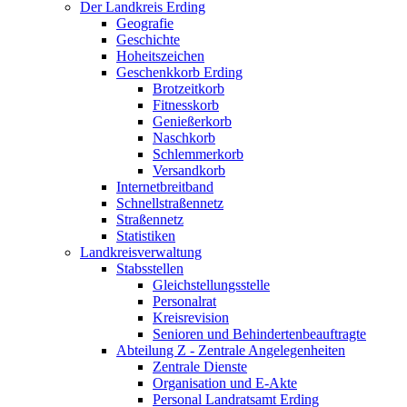
Der Landkreis Erding
Geografie
Geschichte
Hoheitszeichen
Geschenkkorb Erding
Brotzeitkorb
Fitnesskorb
Genießerkorb
Naschkorb
Schlemmerkorb
Versandkorb
Internetbreitband
Schnellstraßennetz
Straßennetz
Statistiken
Landkreisverwaltung
Stabsstellen
Gleichstellungsstelle
Personalrat
Kreisrevision
Senioren und Behindertenbeauftragte
Abteilung Z - Zentrale Angelegenheiten
Zentrale Dienste
Organisation und E-Akte
Personal Landratsamt Erding