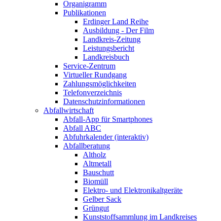
Organigramm
Publikationen
Erdinger Land Reihe
Ausbildung - Der Film
Landkreis-Zeitung
Leistungsbericht
Landkreisbuch
Service-Zentrum
Virtueller Rundgang
Zahlungsmöglichkeiten
Telefonverzeichnis
Datenschutzinformationen
Abfallwirtschaft
Abfall-App für Smartphones
Abfall ABC
Abfuhrkalender (interaktiv)
Abfallberatung
Altholz
Altmetall
Bauschutt
Biomüll
Elektro- und Elektronikaltgeräte
Gelber Sack
Grüngut
Kunststoffsammlung im Landkreises