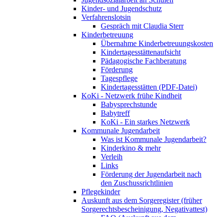
Kinder- und Jugendschutz
Verfahrenslotsin
Gespräch mit Claudia Sterr
Kinderbetreuung
Übernahme Kinderbetreuungskosten
Kindertagesstättenaufsicht
Pädagogische Fachberatung
Förderung
Tagespflege
Kindertagesstätten (PDF-Datei)
KoKi - Netzwerk frühe Kindheit
Babysprechstunde
Babytreff
KoKi - Ein starkes Netzwerk
Kommunale Jugendarbeit
Was ist Kommunale Jugendarbeit?
Kinderkino & mehr
Verleih
Links
Förderung der Jugendarbeit nach
den Zuschussrichtlinien
Pflegekinder
Auskunft aus dem Sorgeregister (früher
Sorgerechtsbescheinigung, Negativattest)