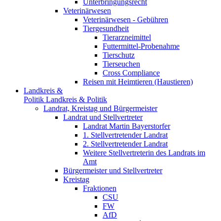
Unterbringungsrecht
Veterinärwesen
Veterinärwesen - Gebühren
Tiergesundheit
Tierarzneimittel
Futtermittel-Probenahme
Tierschutz
Tierseuchen
Cross Compliance
Reisen mit Heimtieren (Haustieren)
Landkreis &
Politik
Landkreis & Politik
Landrat, Kreistag und Bürgermeister
Landrat und Stellvertreter
Landrat Martin Bayerstorfer
1. Stellvertretender Landrat
2. Stellvertretender Landrat
Weitere Stellvertreterin des Landrats im
Amt
Bürgermeister und Stellvertreter
Kreistag
Fraktionen
CSU
FW
AfD