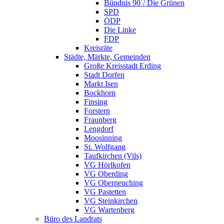
Bündnis 90´/ Die Grünen
SPD
ÖDP
Die Linke
FDP
Kreisräte
Städte, Märkte, Gemeinden
Große Kreisstadt Erding
Stadt Dorfen
Markt Isen
Bockhorn
Finsing
Forstern
Fraunberg
Lengdorf
Moosinning
St. Wolfgang
Taufkirchen (Vils)
VG Hörlkofen
VG Oberding
VG Oberneuching
VG Pastetten
VG Steinkirchen
VG Wartenberg
Büro des Landrats