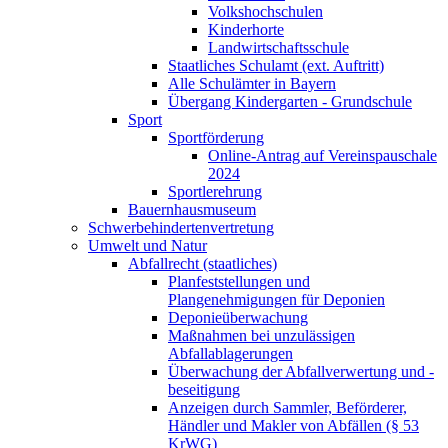
Volkshochschulen
Kinderhorte
Landwirtschaftsschule
Staatliches Schulamt (ext. Auftritt)
Alle Schulämter in Bayern
Übergang Kindergarten - Grundschule
Sport
Sportförderung
Online-Antrag auf Vereinspauschale
2024
Sportlerehrung
Bauernhausmuseum
Schwerbehindertenvertretung
Umwelt und Natur
Abfallrecht (staatliches)
Planfeststellungen und
Plangenehmigungen für Deponien
Deponieüberwachung
Maßnahmen bei unzulässigen
Abfallablagerungen
Überwachung der Abfallverwertung und -
beseitigung
Anzeigen durch Sammler, Beförderer,
Händler und Makler von Abfällen (§ 53
KrWG)