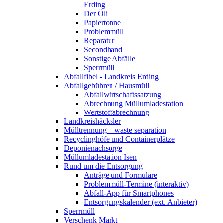
Erding
Der Öli
Papiertonne
Problemmüll
Reparatur
Secondhand
Sonstige Abfälle
Sperrmüll
Abfallfibel - Landkreis Erding
Abfallgebühren / Hausmüll
Abfallwirtschaftssatzung
Abrechnung Müllumladestation
Wertstoffabrechnung
Landkreishäcksler
Mülltrennung – waste separation
Recyclinghöfe und Containerplätze
Deponienachsorge
Müllumladestation Isen
Rund um die Entsorgung
Anträge und Formulare
Problemmüll-Termine (interaktiv)
Abfall-App für Smartphones
Entsorgungskalender (ext. Anbieter)
Sperrmüll
Verschenk Markt