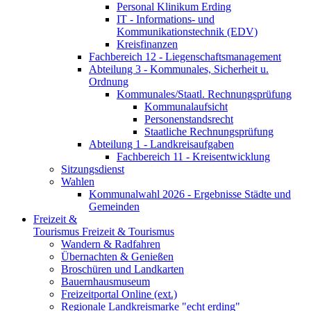
Personal Klinikum Erding
IT - Informations- und
Kommunikationstechnik (EDV)
Kreisfinanzen
Fachbereich 12 - Liegenschaftsmanagement
Abteilung 3 - Kommunales, Sicherheit u.
Ordnung
Kommunales/Staatl. Rechnungsprüfung
Kommunalaufsicht
Personenstandsrecht
Staatliche Rechnungsprüfung
Abteilung 1 - Landkreisaufgaben
Fachbereich 11 - Kreisentwicklung
Sitzungsdienst
Wahlen
Kommunalwahl 2026 - Ergebnisse Städte und
Gemeinden
Freizeit &
Tourismus
Freizeit & Tourismus
Wandern & Radfahren
Übernachten & Genießen
Broschüren und Landkarten
Bauernhausmuseum
Freizeitportal Online (ext.)
Regionale Landkreismarke "echt erding"