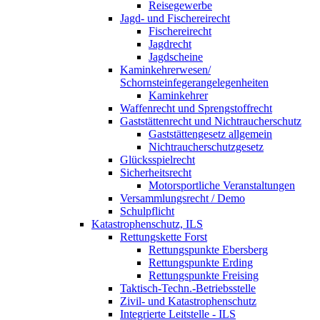
Reisegewerbe
Jagd- und Fischereirecht
Fischereirecht
Jagdrecht
Jagdscheine
Kaminkehrerwesen/
Schornsteinfegerangelegenheiten
Kaminkehrer
Waffenrecht und Sprengstoffrecht
Gaststättenrecht und Nichtraucherschutz
Gaststättengesetz allgemein
Nichtraucherschutzgesetz
Glücksspielrecht
Sicherheitsrecht
Motorsportliche Veranstaltungen
Versammlungsrecht / Demo
Schulpflicht
Katastrophenschutz, ILS
Rettungskette Forst
Rettungspunkte Ebersberg
Rettungspunkte Erding
Rettungspunkte Freising
Taktisch-Techn.-Betriebsstelle
Zivil- und Katastrophenschutz
Integrierte Leitstelle - ILS