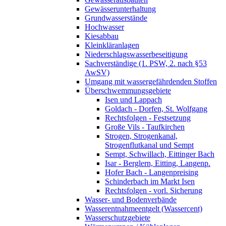
Gewässerunterhaltung
Grundwasserstände
Hochwasser
Kiesabbau
Kleinkläranlagen
Niederschlagswasserbeseitigung
Sachverständige (1. PSW, 2. nach §53
AwSV)
Umgang mit wassergefährdenden Stoffen
Überschwemmungsgebiete
Isen und Lappach
Goldach - Dorfen, St. Wolfgang
Rechtsfolgen - Festsetzung
Große Vils - Taufkirchen
Strogen, Strogenkanal,
Strogenflutkanal und Sempt
Sempt, Schwillach, Eittinger Bach
Isar - Berglern, Eitting, Langenp.
Hofer Bach - Langenpreising
Schinderbach im Markt Isen
Rechtsfolgen - vorl. Sicherung
Wasser- und Bodenverbände
Wasserentnahmeentgelt (Wassercent)
Wasserschutzgebiete