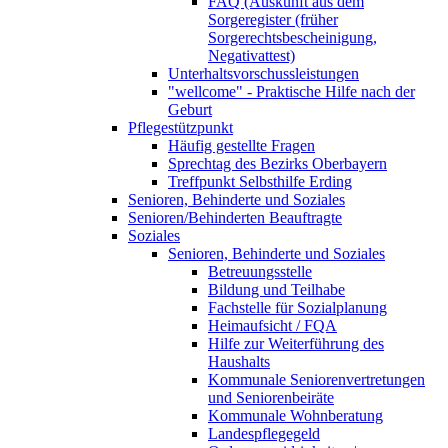
FAQ (Auskunft aus dem
Sorgeregister (früher
Sorgerechtsbescheinigung,
Negativattest)
Unterhaltsvorschussleistungen
"wellcome" - Praktische Hilfe nach der
Geburt
Pflegestützpunkt
Häufig gestellte Fragen
Sprechtag des Bezirks Oberbayern
Treffpunkt Selbsthilfe Erding
Senioren, Behinderte und Soziales
Senioren/Behinderten Beauftragte
Soziales
Senioren, Behinderte und Soziales
Betreuungsstelle
Bildung und Teilhabe
Fachstelle für Sozialplanung
Heimaufsicht / FQA
Hilfe zur Weiterführung des
Haushalts
Kommunale Seniorenvertretungen
und Seniorenbeiräte
Kommunale Wohnberatung
Landespflegegeld