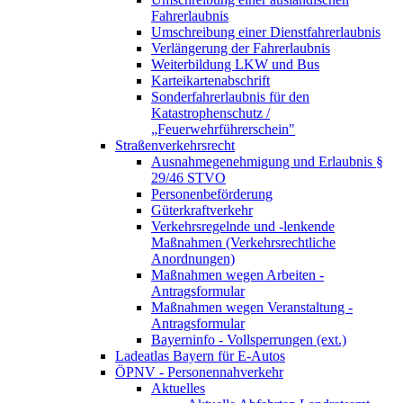
Fahrerlaubnis
Umschreibung einer Dienstfahrerlaubnis
Verlängerung der Fahrerlaubnis
Weiterbildung LKW und Bus
Karteikartenabschrift
Sonderfahrerlaubnis für den
Katastrophenschutz /
„Feuerwehrführerschein"
Straßenverkehrsrecht
Ausnahmegenehmigung und Erlaubnis §
29/46 STVO
Personenbeförderung
Güterkraftverkehr
Verkehrsregelnde und -lenkende
Maßnahmen (Verkehrsrechtliche
Anordnungen)
Maßnahmen wegen Arbeiten -
Antragsformular
Maßnahmen wegen Veranstaltung -
Antragsformular
Bayerninfo - Vollsperrungen (ext.)
Ladeatlas Bayern für E-Autos
ÖPNV - Personennahverkehr
Aktuelles