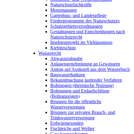
Naturschutzfachkräfte
Moormanager
Gartenbau- und Landespflege
Förderprogramme des Naturschutzes
Schutzgebietsverordnungen
Gestattungen und Entscheidungen nach
Naturschutzrecht
Insektenprojekt im Viehlassmoos
Kiebitzschutz
Wasserrecht
Abwasserabgabe
Anlagengenehmigung an Gewässern
Antrag auf Auskunft aus dem Wasserbuch
Bauwasserhaltung
Bekanntmachung laufender Verfahren
Bohrungen (thermische Nutzung)
Bohrungen und Erdaufschlüsse
(Bohranzeigen)
Brunnen für die öffentliche
Wasserversorgung
Brunnen zur privaten Brauch- und
Trinkwasserversorgung
Erdwärmesonden
Fischteiche und Weiher
Gewässerausbauten