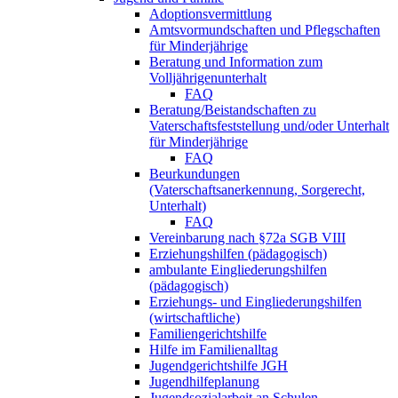
Adoptionsvermittlung
Amtsvormundschaften und Pflegschaften
für Minderjährige
Beratung und Information zum
Volljährigenunterhalt
FAQ
Beratung/Beistandschaften zu
Vaterschaftsfeststellung und/oder Unterhalt
für Minderjährige
FAQ
Beurkundungen
(Vaterschaftsanerkennung, Sorgerecht,
Unterhalt)
FAQ
Vereinbarung nach §72a SGB VIII
Erziehungshilfen (pädagogisch)
ambulante Eingliederungshilfen
(pädagogisch)
Erziehungs- und Eingliederungshilfen
(wirtschaftliche)
Familiengerichtshilfe
Hilfe im Familienalltag
Jugendgerichtshilfe JGH
Jugendhilfeplanung
Jugendsozialarbeit an Schulen