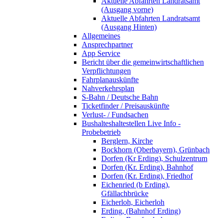
Aktuelle Abfahrten Landratsamt
(Ausgang vorne)
Aktuelle Abfahrten Landratsamt
(Ausgang Hinten)
Allgemeines
Ansprechpartner
App Service
Bericht über die gemeinwirtschaftlichen
Verpflichtungen
Fahrplanauskünfte
Nahverkehrsplan
S-Bahn / Deutsche Bahn
Ticketfinder / Preisauskünfte
Verlust- / Fundsachen
Bushalteshaltestellen Live Info -
Probebetrieb
Berglern, Kirche
Bockhorn (Oberbayern), Grünbach
Dorfen (Kr Erding), Schulzentrum
Dorfen (Kr. Erding), Bahnhof
Dorfen (Kr. Erding), Friedhof
Eichenried (b Erding),
Gfällachbrücke
Eicherloh, Eicherloh
Erding, (Bahnhof Erding)