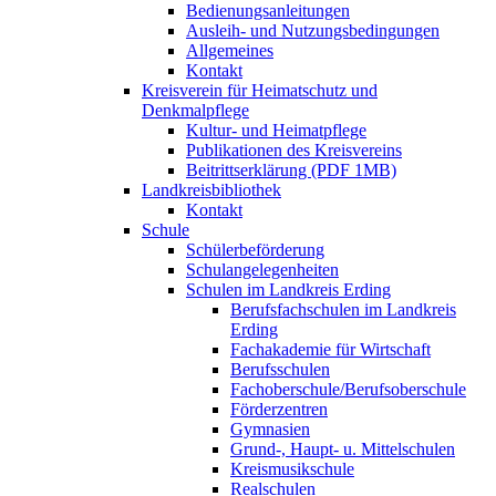
Bedienungsanleitungen
Ausleih- und Nutzungsbedingungen
Allgemeines
Kontakt
Kreisverein für Heimatschutz und
Denkmalpflege
Kultur- und Heimatpflege
Publikationen des Kreisvereins
Beitrittserklärung (PDF 1MB)
Landkreisbibliothek
Kontakt
Schule
Schülerbeförderung
Schulangelegenheiten
Schulen im Landkreis Erding
Berufsfachschulen im Landkreis
Erding
Fachakademie für Wirtschaft
Berufsschulen
Fachoberschule/Berufsoberschule
Förderzentren
Gymnasien
Grund-, Haupt- u. Mittelschulen
Kreismusikschule
Realschulen