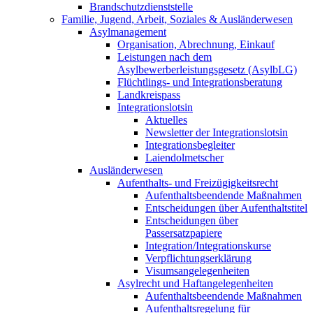
Brandschutzdienststelle
Familie, Jugend, Arbeit, Soziales & Ausländerwesen
Asylmanagement
Organisation, Abrechnung, Einkauf
Leistungen nach dem
Asylbewerberleistungsgesetz (AsylbLG)
Flüchtlings- und Integrationsberatung
Landkreispass
Integrationslotsin
Aktuelles
Newsletter der Integrationslotsin
Integrationsbegleiter
Laiendolmetscher
Ausländerwesen
Aufenthalts- und Freizügigkeitsrecht
Aufenthaltsbeendende Maßnahmen
Entscheidungen über Aufenthaltstitel
Entscheidungen über
Passersatzpapiere
Integration/Integrationskurse
Verpflichtungserklärung
Visumsangelegenheiten
Asylrecht und Haftangelegenheiten
Aufenthaltsbeendende Maßnahmen
Aufenthaltsregelung für