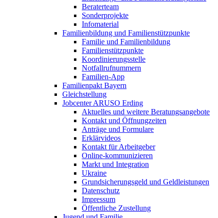
Beraterteam
Sonderprojekte
Infomaterial
Familienbildung und Familienstützpunkte
Familie und Familienbildung
Familienstützpunkte
Koordinierungsstelle
Notfallrufnummern
Familien-App
Familienpakt Bayern
Gleichstellung
Jobcenter ARUSO Erding
Aktuelles und weitere Beratungsangebote
Kontakt und Öffnungzeiten
Anträge und Formulare
Erklärvideos
Kontakt für Arbeitgeber
Online-kommunizieren
Markt und Integration
Ukraine
Grundsicherungsgeld und Geldleistungen
Datenschutz
Impressum
Öffentliche Zustellung
Jugend und Familie