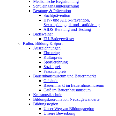
Medizinische Begutachtung
Schuleingangsuntersuchung
Beratung & Prävention
Suchtprävention
HIV- und AIDS-Prävention,
Sexualpädagogik und –aufklärung
AIDS-Beratung und Testung
Badeweiher
EU-Badegewässer
Kultur, Bildung & Sport
Auszeichnungen
Ehrenring
Kulturpreis
Sportlerehrung
Sozialpreis
Fassadenpreis
Bauernhausmuseum und Bauernmarkt
Gebäude
Bauernmarkt im Bauernhausmuseum
Café im Bauernhausmuseum
Kreismusikschule
Bildungskoordination Neuzugewanderte
Bildungsregion
Unser Weg zur Bildungsregion
Unsere Bewerbung