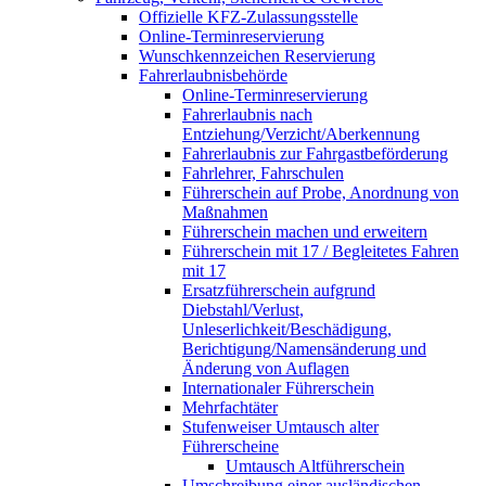
Offizielle KFZ-Zulassungsstelle
Online-Terminreservierung
Wunschkennzeichen Reservierung
Fahrerlaubnisbehörde
Online-Terminreservierung
Fahrerlaubnis nach
Entziehung/Verzicht/Aberkennung
Fahrerlaubnis zur Fahrgastbeförderung
Fahrlehrer, Fahrschulen
Führerschein auf Probe, Anordnung von
Maßnahmen
Führerschein machen und erweitern
Führerschein mit 17 / Begleitetes Fahren
mit 17
Ersatzführerschein aufgrund
Diebstahl/Verlust,
Unleserlichkeit/Beschädigung,
Berichtigung/Namensänderung und
Änderung von Auflagen
Internationaler Führerschein
Mehrfachtäter
Stufenweiser Umtausch alter
Führerscheine
Umtausch Altführerschein
Umschreibung einer ausländischen