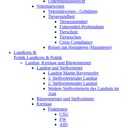
Unterbringungsrecht
Veterinärwesen
Veterinärwesen - Gebühren
Tiergesundheit
Tierarzneimittel
Futtermittel-Probenahme
Tierschutz
Tierseuchen
Cross Compliance
Reisen mit Heimtieren (Haustieren)
Landkreis &
Politik
Landkreis & Politik
Landrat, Kreistag und Bürgermeister
Landrat und Stellvertreter
Landrat Martin Bayerstorfer
1. Stellvertretender Landrat
2. Stellvertretender Landrat
Weitere Stellvertreterin des Landrats im
Amt
Bürgermeister und Stellvertreter
Kreistag
Fraktionen
CSU
FW
AfD