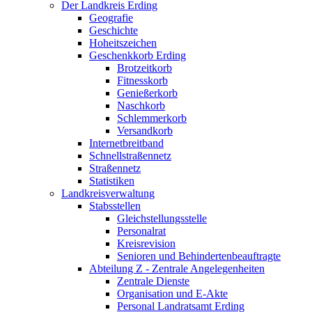
Der Landkreis Erding
Geografie
Geschichte
Hoheitszeichen
Geschenkkorb Erding
Brotzeitkorb
Fitnesskorb
Genießerkorb
Naschkorb
Schlemmerkorb
Versandkorb
Internetbreitband
Schnellstraßennetz
Straßennetz
Statistiken
Landkreisverwaltung
Stabsstellen
Gleichstellungsstelle
Personalrat
Kreisrevision
Senioren und Behindertenbeauftragte
Abteilung Z - Zentrale Angelegenheiten
Zentrale Dienste
Organisation und E-Akte
Personal Landratsamt Erding