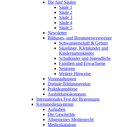
Die fünf Säulen
Säule 1
Säule 2
Säule 3
Säule 4
Säule 5
Newsletter
Bildungs- und Beratungswegweiser
Schwangerschaft & Geburt
Säuglinge, Kleinkinder und
Kindergartenkinder
Schulkinder und Jugendliche
Familien und Erwachsene
Senioren
Weitere Hinweise
Veranstaltungen
Digitale Bildungsregion
Praktikumsbörse
Ausbildungskompass
Internationales Fest der Begegnung
Kreismedienzentrum
Aufgaben
Die Geschichte
Allgemeines Medienrecht
Medienkataloge