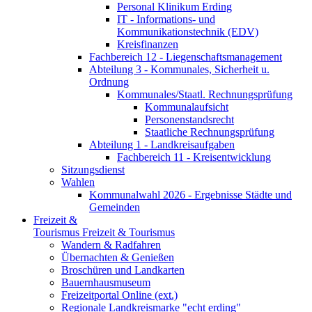
Personal Klinikum Erding
IT - Informations- und
Kommunikationstechnik (EDV)
Kreisfinanzen
Fachbereich 12 - Liegenschaftsmanagement
Abteilung 3 - Kommunales, Sicherheit u.
Ordnung
Kommunales/Staatl. Rechnungsprüfung
Kommunalaufsicht
Personenstandsrecht
Staatliche Rechnungsprüfung
Abteilung 1 - Landkreisaufgaben
Fachbereich 11 - Kreisentwicklung
Sitzungsdienst
Wahlen
Kommunalwahl 2026 - Ergebnisse Städte und
Gemeinden
Freizeit &
Tourismus
Freizeit & Tourismus
Wandern & Radfahren
Übernachten & Genießen
Broschüren und Landkarten
Bauernhausmuseum
Freizeitportal Online (ext.)
Regionale Landkreismarke "echt erding"