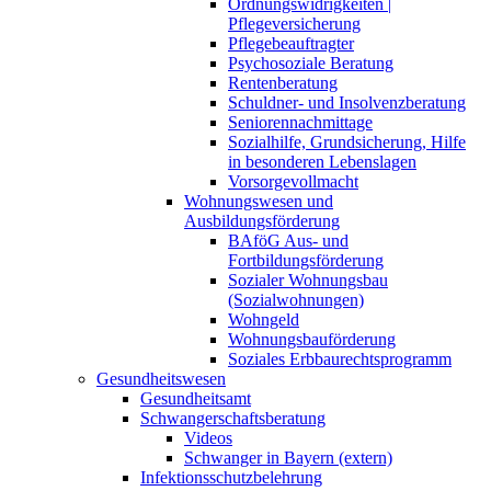
Ordnungswidrigkeiten |
Pflegeversicherung
Pflegebeauftragter
Psychosoziale Beratung
Rentenberatung
Schuldner- und Insolvenzberatung
Seniorennachmittage
Sozialhilfe, Grundsicherung, Hilfe
in besonderen Lebenslagen
Vorsorgevollmacht
Wohnungswesen und
Ausbildungsförderung
BAföG Aus- und
Fortbildungsförderung
Sozialer Wohnungsbau
(Sozialwohnungen)
Wohngeld
Wohnungsbauförderung
Soziales Erbbaurechtsprogramm
Gesundheitswesen
Gesundheitsamt
Schwangerschaftsberatung
Videos
Schwanger in Bayern (extern)
Infektionsschutzbelehrung