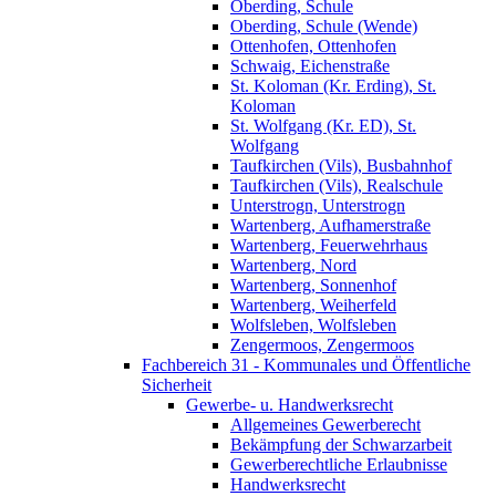
Oberding, Schule
Oberding, Schule (Wende)
Ottenhofen, Ottenhofen
Schwaig, Eichenstraße
St. Koloman (Kr. Erding), St.
Koloman
St. Wolfgang (Kr. ED), St.
Wolfgang
Taufkirchen (Vils), Busbahnhof
Taufkirchen (Vils), Realschule
Unterstrogn, Unterstrogn
Wartenberg, Aufhamerstraße
Wartenberg, Feuerwehrhaus
Wartenberg, Nord
Wartenberg, Sonnenhof
Wartenberg, Weiherfeld
Wolfsleben, Wolfsleben
Zengermoos, Zengermoos
Fachbereich 31 - Kommunales und Öffentliche
Sicherheit
Gewerbe- u. Handwerksrecht
Allgemeines Gewerberecht
Bekämpfung der Schwarzarbeit
Gewerberechtliche Erlaubnisse
Handwerksrecht