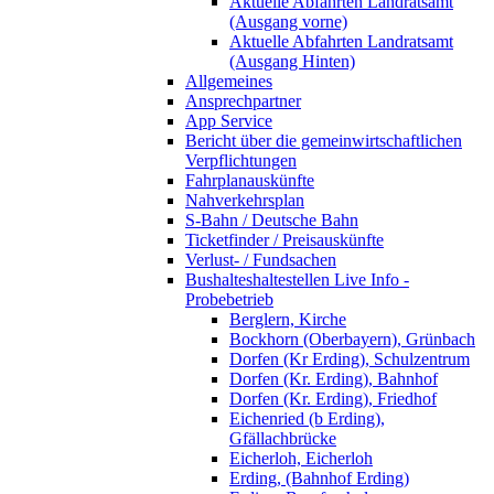
Aktuelle Abfahrten Landratsamt
(Ausgang vorne)
Aktuelle Abfahrten Landratsamt
(Ausgang Hinten)
Allgemeines
Ansprechpartner
App Service
Bericht über die gemeinwirtschaftlichen
Verpflichtungen
Fahrplanauskünfte
Nahverkehrsplan
S-Bahn / Deutsche Bahn
Ticketfinder / Preisauskünfte
Verlust- / Fundsachen
Bushalteshaltestellen Live Info -
Probebetrieb
Berglern, Kirche
Bockhorn (Oberbayern), Grünbach
Dorfen (Kr Erding), Schulzentrum
Dorfen (Kr. Erding), Bahnhof
Dorfen (Kr. Erding), Friedhof
Eichenried (b Erding),
Gfällachbrücke
Eicherloh, Eicherloh
Erding, (Bahnhof Erding)