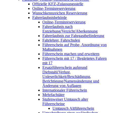
Offizielle KFZ-Zulassungsstelle
Online-Terminreservierung
Wunschkennzeichen Reservierung
Fahrerlaubnisbehörde
Online-Terminreservierung
Fahrerlaubnis nach
Entziehung/Verzicht/Aberkennung
Fahrerlaubnis zur Fahrgastbeförderung
Fahrlehrer, Fahrschulen
Führerschein auf Probe, Anordnung von
Maßnahmen
Führerschein machen und erweitern
Führerschein mit 17 / Begleitetes Fahren
mit 17
Ersatzführerschein aufgrund
Diebstahl/Verlust,
Unleserlichkeit/Beschädigung,
Berichtigung/Namensänderung und
Änderung von Auflagen
Internationaler Führerschein
Mehrfachtäter
Stufenweiser Umtausch alter
Führerscheine
Umtausch Altführerschein
Umschreibung einer ausländischen