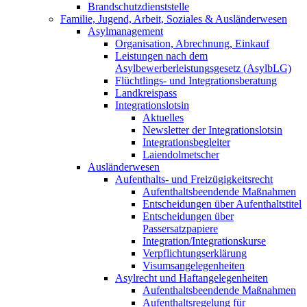
Brandschutzdienststelle
Familie, Jugend, Arbeit, Soziales & Ausländerwesen
Asylmanagement
Organisation, Abrechnung, Einkauf
Leistungen nach dem
Asylbewerberleistungsgesetz (AsylbLG)
Flüchtlings- und Integrationsberatung
Landkreispass
Integrationslotsin
Aktuelles
Newsletter der Integrationslotsin
Integrationsbegleiter
Laiendolmetscher
Ausländerwesen
Aufenthalts- und Freizügigkeitsrecht
Aufenthaltsbeendende Maßnahmen
Entscheidungen über Aufenthaltstitel
Entscheidungen über
Passersatzpapiere
Integration/Integrationskurse
Verpflichtungserklärung
Visumsangelegenheiten
Asylrecht und Haftangelegenheiten
Aufenthaltsbeendende Maßnahmen
Aufenthaltsregelung für