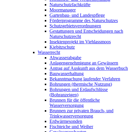
Naturschutzfachkräfte
Moormanager
Gartenbau- und Landespflege
Förderprogramme des Naturschutzes
Schutzgebietsverordnungen
Gestattungen und Entscheidungen nach
Naturschutzrecht
Insektenprojekt im Viehlassmoos
Kiebitzschutz
Wasserrecht
Abwasserabgabe
Anlagengenehmigung an Gewässern
Antrag auf Auskunft aus dem Wasserbuch
Bauwasserhaltung
Bekanntmachung laufender Verfahren
Bohrungen (thermische Nutzung)
Bohrungen und Erdaufschlüsse
(Bohranzeigen)
Brunnen für die öffentliche
Wasserversorgung
Brunnen zur privaten Brauch- und
Trinkwasserversorgung
Erdwärmesonden
Fischteiche und Weiher
Gewässerausbauten