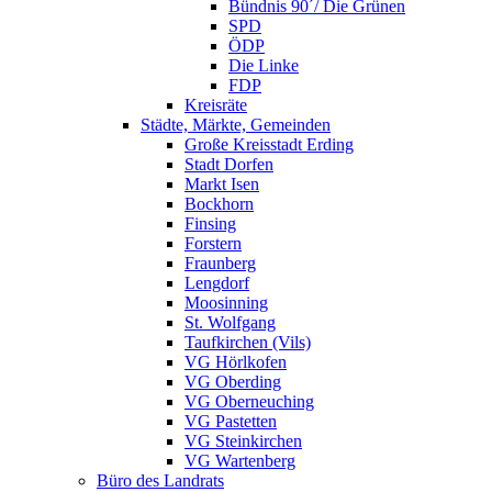
Bündnis 90´/ Die Grünen
SPD
ÖDP
Die Linke
FDP
Kreisräte
Städte, Märkte, Gemeinden
Große Kreisstadt Erding
Stadt Dorfen
Markt Isen
Bockhorn
Finsing
Forstern
Fraunberg
Lengdorf
Moosinning
St. Wolfgang
Taufkirchen (Vils)
VG Hörlkofen
VG Oberding
VG Oberneuching
VG Pastetten
VG Steinkirchen
VG Wartenberg
Büro des Landrats