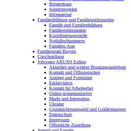
Beraterteam
Sonderprojekte
Infomaterial
Familienbildung und Familienstützpunkte
Familie und Familienbildung
Familienstützpunkte
Koordinierungsstelle
Notfallrufnummern
Familien-App
Familienpakt Bayern
Gleichstellung
Jobcenter ARUSO Erding
Aktuelles und weitere Beratungsangebote
Kontakt und Öffnungzeiten
Anträge und Formulare
Erklärvideos
Kontakt für Arbeitgeber
Online-kommunizieren
Markt und Integration
Ukraine
Grundsicherungsgeld und Geldleistungen
Datenschutz
Impressum
Öffentliche Zustellung
Jugend und Familie