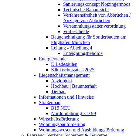
Sanierungskonzept Notzingermoos
Technische Bauaufsicht
Verfahrensfreiheit von Abbrüchen /
Anzeige von Abbrüchen
Versammlungsstättenverordnung
Vorbescheide
Baugenehmigung für Sonderbauten am
Flughafen München
Leitung - Abteilung 4
Enteignungsbehörde
Energiewende
E-Ladesäulen
Klimaschutzatlas 2025
Liegenschaftsmanagement
Asylobjekt
Hochbau | Bauunterhalt
Tiefbau
Informationen und Hinweise
Straßenbau
B15 NEU
Nordumfahrung ED 99
Wirtschaftsförderung
Wohnungsbauförderung
Wohnungswesen und Ausbildungsförderung
Fahrzeug, Verkehr, Sicherheit & Gewerbe