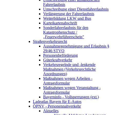
Fahrerlaubnis
Umschreibung einer Dienstfahrerlaubnis
Verlängerung der Fahrerlaubnis
Weiterbildung LKW und Bus
Karteikartenabschrift
Sonderfahrerlaubnis für den
Katastrophenschutz /
„Feuerwehrführerschein"
Straßenverkehrsrecht
Ausnahmegenehmigung und Erlaubnis §
29/46 STVO
Personenbeförderung
Güterkraftverkehr
Verkehrsregelnde und -lenkende
Maßnahmen (Verkehrsrechtliche
Anordnungen)
Maßnahmen wegen Arbeiten -
Antragsformular
Maßnahmen wegen Veranstaltung -
Antragsformular
Bayerninfo - Vollsperrungen (ext.)
Ladeatlas Bayern für E-Autos
ÖPNV - Personennahverkehr
Aktuelles