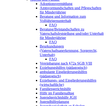
Adoptionsvermittlung
Amtsvormundschaften und Pflegschaften
für Minderjährige
Beratung und Information zum
Volljährigenunterhalt
FAQ
Beratung/Beistandschaften zu
Vaterschaftsfeststellung und/oder Unterhalt
für Minderjährige
FAQ
Beurkundungen
(Vaterschaftsanerkennung, Sorgerecht,
Unterhalt)
FAQ
Vereinbarung nach §72a SGB VIII
Erziehungshilfen (pädagogisch)
ambulante Eingliederungshilfen
(pädagogisch)
Erziehungs- und Eingliederungshilfen
(wirtschaftliche)
Familiengerichtshilfe
Hilfe im Familienalltag
Jugendgerichtshilfe JGH
Jugendhilfeplanung
Jugendsozialarbeit an Schulen