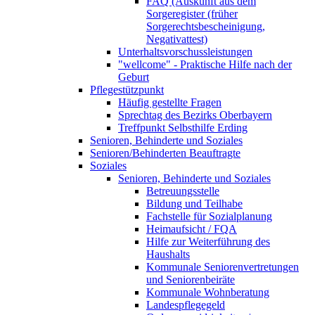
FAQ (Auskunft aus dem
Sorgeregister (früher
Sorgerechtsbescheinigung,
Negativattest)
Unterhaltsvorschussleistungen
"wellcome" - Praktische Hilfe nach der
Geburt
Pflegestützpunkt
Häufig gestellte Fragen
Sprechtag des Bezirks Oberbayern
Treffpunkt Selbsthilfe Erding
Senioren, Behinderte und Soziales
Senioren/Behinderten Beauftragte
Soziales
Senioren, Behinderte und Soziales
Betreuungsstelle
Bildung und Teilhabe
Fachstelle für Sozialplanung
Heimaufsicht / FQA
Hilfe zur Weiterführung des
Haushalts
Kommunale Seniorenvertretungen
und Seniorenbeiräte
Kommunale Wohnberatung
Landespflegegeld