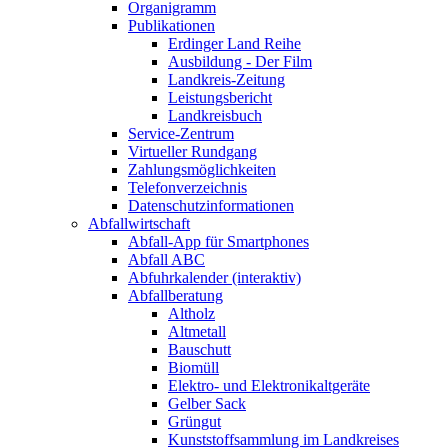
Organigramm
Publikationen
Erdinger Land Reihe
Ausbildung - Der Film
Landkreis-Zeitung
Leistungsbericht
Landkreisbuch
Service-Zentrum
Virtueller Rundgang
Zahlungsmöglichkeiten
Telefonverzeichnis
Datenschutzinformationen
Abfallwirtschaft
Abfall-App für Smartphones
Abfall ABC
Abfuhrkalender (interaktiv)
Abfallberatung
Altholz
Altmetall
Bauschutt
Biomüll
Elektro- und Elektronikaltgeräte
Gelber Sack
Grüngut
Kunststoffsammlung im Landkreises