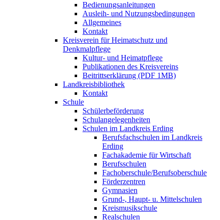
Bedienungsanleitungen
Ausleih- und Nutzungsbedingungen
Allgemeines
Kontakt
Kreisverein für Heimatschutz und
Denkmalpflege
Kultur- und Heimatpflege
Publikationen des Kreisvereins
Beitrittserklärung (PDF 1MB)
Landkreisbibliothek
Kontakt
Schule
Schülerbeförderung
Schulangelegenheiten
Schulen im Landkreis Erding
Berufsfachschulen im Landkreis
Erding
Fachakademie für Wirtschaft
Berufsschulen
Fachoberschule/Berufsoberschule
Förderzentren
Gymnasien
Grund-, Haupt- u. Mittelschulen
Kreismusikschule
Realschulen