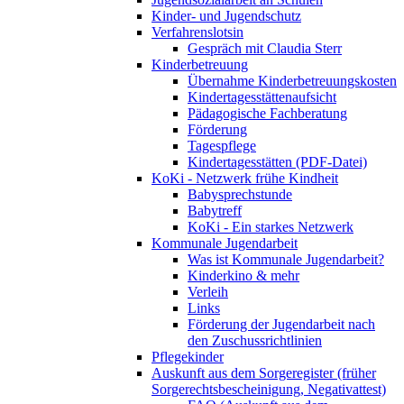
Kinder- und Jugendschutz
Verfahrenslotsin
Gespräch mit Claudia Sterr
Kinderbetreuung
Übernahme Kinderbetreuungskosten
Kindertagesstättenaufsicht
Pädagogische Fachberatung
Förderung
Tagespflege
Kindertagesstätten (PDF-Datei)
KoKi - Netzwerk frühe Kindheit
Babysprechstunde
Babytreff
KoKi - Ein starkes Netzwerk
Kommunale Jugendarbeit
Was ist Kommunale Jugendarbeit?
Kinderkino & mehr
Verleih
Links
Förderung der Jugendarbeit nach
den Zuschussrichtlinien
Pflegekinder
Auskunft aus dem Sorgeregister (früher
Sorgerechtsbescheinigung, Negativattest)