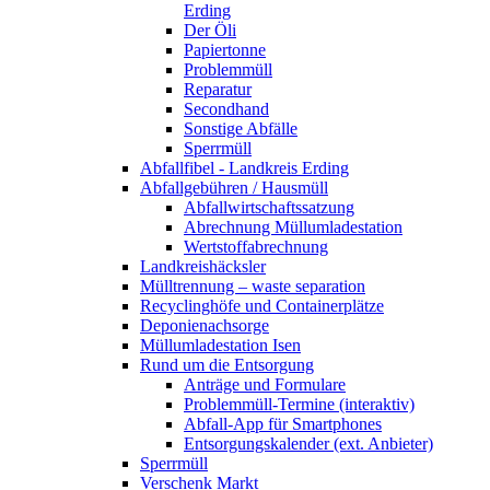
Erding
Der Öli
Papiertonne
Problemmüll
Reparatur
Secondhand
Sonstige Abfälle
Sperrmüll
Abfallfibel - Landkreis Erding
Abfallgebühren / Hausmüll
Abfallwirtschaftssatzung
Abrechnung Müllumladestation
Wertstoffabrechnung
Landkreishäcksler
Mülltrennung – waste separation
Recyclinghöfe und Containerplätze
Deponienachsorge
Müllumladestation Isen
Rund um die Entsorgung
Anträge und Formulare
Problemmüll-Termine (interaktiv)
Abfall-App für Smartphones
Entsorgungskalender (ext. Anbieter)
Sperrmüll
Verschenk Markt