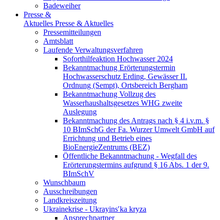
Badeweiher
Presse &
Aktuelles
Presse & Aktuelles
Pressemitteilungen
Amtsblatt
Laufende Verwaltungsverfahren
Soforthilfeaktion Hochwasser 2024
Bekanntmachung Erörterungstermin
Hochwasserschutz Erding, Gewässer II.
Ordnung (Sempt), Ortsbereich Bergham
Bekanntmachung Vollzug des
Wasserhaushaltsgesetzes WHG zweite
Auslegung
Bekanntmachung des Antrags nach § 4 i.v.m. §
10 BImSchG der Fa. Wurzer Umwelt GmbH auf
Errichtung und Betrieb eines
BioEnergieZentrums (BEZ)
Öffentliche Bekanntmachung - Wegfall des
Erörterungstermins aufgrund § 16 Abs. 1 der 9.
BImSchV
Wunschbaum
Ausschreibungen
Landkreiszeitung
Ukrainekrise - Ukrayinsʹka kryza
Ansprechpartner