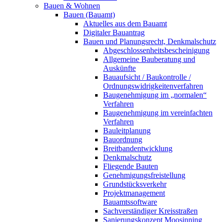
Bauen & Wohnen
Bauen (Bauamt)
Aktuelles aus dem Bauamt
Digitaler Bauantrag
Bauen und Planungsrecht, Denkmalschutz
Abgeschlossenheitsbescheinigung
Allgemeine Bauberatung und
Auskünfte
Bauaufsicht / Baukontrolle /
Ordnungswidrigkeitenverfahren
Baugenehmigung im „normalen“
Verfahren
Baugenehmigung im vereinfachten
Verfahren
Bauleitplanung
Bauordnung
Breitbandentwicklung
Denkmalschutz
Fliegende Bauten
Genehmigungsfreistellung
Grundstücksverkehr
Projektmanagement
Bauamtssoftware
Sachverständiger Kreisstraßen
Sanierungskonzept Moosinning