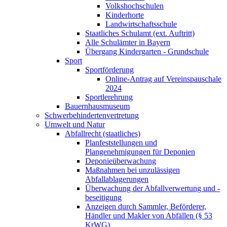
Volkshochschulen
Kinderhorte
Landwirtschaftsschule
Staatliches Schulamt (ext. Auftritt)
Alle Schulämter in Bayern
Übergang Kindergarten - Grundschule
Sport
Sportförderung
Online-Antrag auf Vereinspauschale
2024
Sportlerehrung
Bauernhausmuseum
Schwerbehindertenvertretung
Umwelt und Natur
Abfallrecht (staatliches)
Planfeststellungen und
Plangenehmigungen für Deponien
Deponieüberwachung
Maßnahmen bei unzulässigen
Abfallablagerungen
Überwachung der Abfallverwertung und -
beseitigung
Anzeigen durch Sammler, Beförderer,
Händler und Makler von Abfällen (§ 53
KrWG)