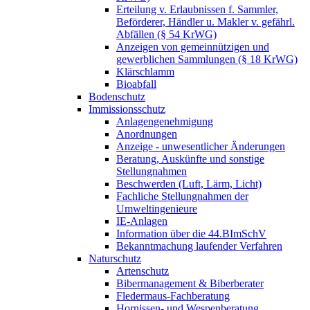
Erteilung v. Erlaubnissen f. Sammler,
Beförderer, Händler u. Makler v. gefährl.
Abfällen (§ 54 KrWG)
Anzeigen von gemeinnützigen und
gewerblichen Sammlungen (§ 18 KrWG)
Klärschlamm
Bioabfall
Bodenschutz
Immissionsschutz
Anlagengenehmigung
Anordnungen
Anzeige - unwesentlicher Änderungen
Beratung, Auskünfte und sonstige
Stellungnahmen
Beschwerden (Luft, Lärm, Licht)
Fachliche Stellungnahmen der
Umweltingenieure
IE-Anlagen
Information über die 44.BImSchV
Bekanntmachung laufender Verfahren
Naturschutz
Artenschutz
Bibermanagement & Biberberater
Fledermaus-Fachberatung
Hornissen- und Wespenberatung