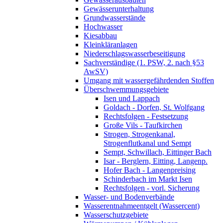
Gewässerunterhaltung
Grundwasserstände
Hochwasser
Kiesabbau
Kleinkläranlagen
Niederschlagswasserbeseitigung
Sachverständige (1. PSW, 2. nach §53
AwSV)
Umgang mit wassergefährdenden Stoffen
Überschwemmungsgebiete
Isen und Lappach
Goldach - Dorfen, St. Wolfgang
Rechtsfolgen - Festsetzung
Große Vils - Taufkirchen
Strogen, Strogenkanal,
Strogenflutkanal und Sempt
Sempt, Schwillach, Eittinger Bach
Isar - Berglern, Eitting, Langenp.
Hofer Bach - Langenpreising
Schinderbach im Markt Isen
Rechtsfolgen - vorl. Sicherung
Wasser- und Bodenverbände
Wasserentnahmeentgelt (Wassercent)
Wasserschutzgebiete