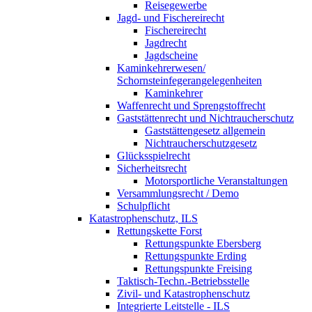
Reisegewerbe
Jagd- und Fischereirecht
Fischereirecht
Jagdrecht
Jagdscheine
Kaminkehrerwesen/
Schornsteinfegerangelegenheiten
Kaminkehrer
Waffenrecht und Sprengstoffrecht
Gaststättenrecht und Nichtraucherschutz
Gaststättengesetz allgemein
Nichtraucherschutzgesetz
Glücksspielrecht
Sicherheitsrecht
Motorsportliche Veranstaltungen
Versammlungsrecht / Demo
Schulpflicht
Katastrophenschutz, ILS
Rettungskette Forst
Rettungspunkte Ebersberg
Rettungspunkte Erding
Rettungspunkte Freising
Taktisch-Techn.-Betriebsstelle
Zivil- und Katastrophenschutz
Integrierte Leitstelle - ILS