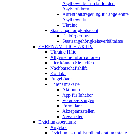
Asylbewerber im laufenden
Asylverfahren
Aufenthaltsregelung für abgelehnte
Asylbewerber
Ukraine
Staatsangehörigkeitsrecht
Einbürgerungen
Staatsangehörigkeitsverhältnisse
EHRENAMTLICH AKTIV
Ukraine Hilfe
Allgemeine Informationen
Hier können Sie helfen
Nachbarschaftshilfe
Kontakt
Fragebögen
Ehrenamtskarte
Aktionen
App für Inhaber
Voraussetzungen
Formulare
Akzeptanzstellen
Newsletter
Erziehungsberatung
Angebot
Erziehungs- und Familienberatungsstelle