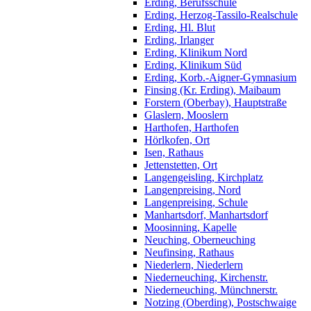
Erding, Berufsschule
Erding, Herzog-Tassilo-Realschule
Erding, Hl. Blut
Erding, Irlanger
Erding, Klinikum Nord
Erding, Klinikum Süd
Erding, Korb.-Aigner-Gymnasium
Finsing (Kr. Erding), Maibaum
Forstern (Oberbay), Hauptstraße
Glaslern, Mooslern
Harthofen, Harthofen
Hörlkofen, Ort
Isen, Rathaus
Jettenstetten, Ort
Langengeisling, Kirchplatz
Langenpreising, Nord
Langenpreising, Schule
Manhartsdorf, Manhartsdorf
Moosinning, Kapelle
Neuching, Oberneuching
Neufinsing, Rathaus
Niederlern, Niederlern
Niederneuching, Kirchenstr.
Niederneuching, Münchnerstr.
Notzing (Oberding), Postschwaige