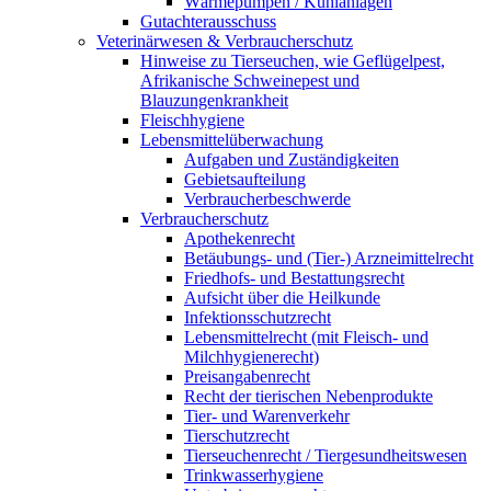
Wärmepumpen / Kühlanlagen
Gutachterausschuss
Veterinärwesen & Verbraucherschutz
Hinweise zu Tierseuchen, wie Geflügelpest,
Afrikanische Schweinepest und
Blauzungenkrankheit
Fleischhygiene
Lebensmittelüberwachung
Aufgaben und Zuständigkeiten
Gebietsaufteilung
Verbraucherbeschwerde
Verbraucherschutz
Apothekenrecht
Betäubungs- und (Tier-) Arzneimittelrecht
Friedhofs- und Bestattungsrecht
Aufsicht über die Heilkunde
Infektionsschutzrecht
Lebensmittelrecht (mit Fleisch- und
Milchhygienerecht)
Preisangabenrecht
Recht der tierischen Nebenprodukte
Tier- und Warenverkehr
Tierschutzrecht
Tierseuchenrecht / Tiergesundheitswesen
Trinkwasserhygiene