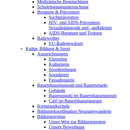
Medizinische Begutachtung
Schuleingangsuntersuchung
Beratung & Prävention
Suchtprävention
HIV- und AIDS-Prävention,
Sexualpädagogik und –aufklärung
AIDS-Beratung und Testung
Badeweiher
EU-Badegewässer
Kultur, Bildung & Sport
Auszeichnungen
Ehrenring
Kulturpreis
Sportlerehrung
Sozialpreis
Fassadenpreis
Bauernhausmuseum und Bauernmarkt
Gebäude
Bauernmarkt im Bauernhausmuseum
Café im Bauernhausmuseum
Kreismusikschule
Bildungskoordination Neuzugewanderte
Bildungsregion
Unser Weg zur Bildungsregion
Unsere Bewerbung