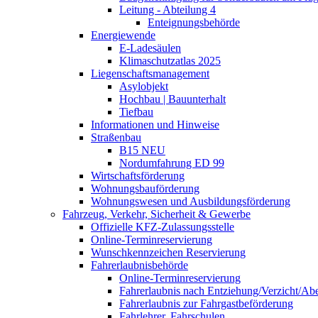
Leitung - Abteilung 4
Enteignungsbehörde
Energiewende
E-Ladesäulen
Klimaschutzatlas 2025
Liegenschaftsmanagement
Asylobjekt
Hochbau | Bauunterhalt
Tiefbau
Informationen und Hinweise
Straßenbau
B15 NEU
Nordumfahrung ED 99
Wirtschaftsförderung
Wohnungsbauförderung
Wohnungswesen und Ausbildungsförderung
Fahrzeug, Verkehr, Sicherheit & Gewerbe
Offizielle KFZ-Zulassungsstelle
Online-Terminreservierung
Wunschkennzeichen Reservierung
Fahrerlaubnisbehörde
Online-Terminreservierung
Fahrerlaubnis nach Entziehung/Verzicht/A
Fahrerlaubnis zur Fahrgastbeförderung
Fahrlehrer, Fahrschulen