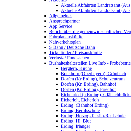
Aktuelle Abfahrten Landratsamt (Aus
Aktuelle Abfahrten Landratsamt (Aus
Allgemeines
Ansprechpartner
App Service
Bericht über die gemeinwirtschaftlichen Ver
Fahrplanauskünfte
Nahverkehrsplan
S-Bahn / Deutsche Bahn
Ticketfinder / Preisauskünfte
Verlust- / Fundsachen
Bushalteshaltestellen Live Info - Probebetri
Berglern, Kirche
Bockhorn (Oberbayern), Grünbach
Dorfen (Kr Erding), Schulzentrum
Dorfen (Kr. Erding), Bahnhof
Dorfen (Kr. Erding), Friedhof
Eichenried (b Erding), Gfällachbrück
Eicherloh, Eicherloh
Erding, (Bahnhof Erding)
Erding, Berufsschule
Erding, Herzog-Tassilo-Realschule
Erding, Hl. Blut
Erding, Irlanger