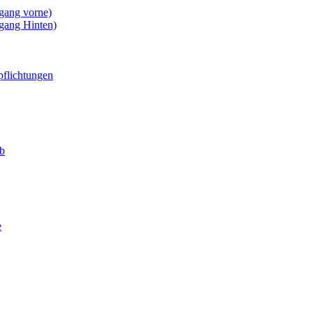
gang vorne)
gang Hinten)
pflichtungen
eb
e