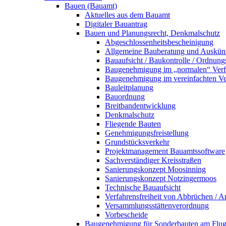
Bauen (Bauamt)
Aktuelles aus dem Bauamt
Digitaler Bauantrag
Bauen und Planungsrecht, Denkmalschutz
Abgeschlossenheitsbescheinigung
Allgemeine Bauberatung und Auskün
Bauaufsicht / Baukontrolle / Ordnung
Baugenehmigung im „normalen“ Verf
Baugenehmigung im vereinfachten Ve
Bauleitplanung
Bauordnung
Breitbandentwicklung
Denkmalschutz
Fliegende Bauten
Genehmigungsfreistellung
Grundstücksverkehr
Projektmanagement Bauamtssoftware
Sachverständiger Kreisstraßen
Sanierungskonzept Moosinning
Sanierungskonzept Notzingermoos
Technische Bauaufsicht
Verfahrensfreiheit von Abbrüchen / 
Versammlungsstättenverordnung
Vorbescheide
Baugenehmigung für Sonderbauten am Flu