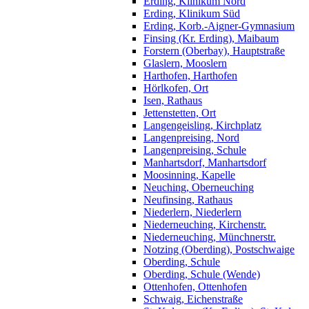
Erding, Klinikum Nord
Erding, Klinikum Süd
Erding, Korb.-Aigner-Gymnasium
Finsing (Kr. Erding), Maibaum
Forstern (Oberbay), Hauptstraße
Glaslern, Mooslern
Harthofen, Harthofen
Hörlkofen, Ort
Isen, Rathaus
Jettenstetten, Ort
Langengeisling, Kirchplatz
Langenpreising, Nord
Langenpreising, Schule
Manhartsdorf, Manhartsdorf
Moosinning, Kapelle
Neuching, Oberneuching
Neufinsing, Rathaus
Niederlern, Niederlern
Niederneuching, Kirchenstr.
Niederneuching, Münchnerstr.
Notzing (Oberding), Postschwaige
Oberding, Schule
Oberding, Schule (Wende)
Ottenhofen, Ottenhofen
Schwaig, Eichenstraße