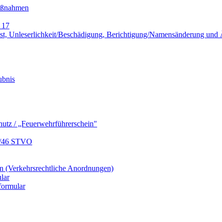
Maßnahmen
 17
lust, Unleserlichkeit/Beschädigung, Berichtigung/Namensänderung un
ubnis
hutz / „Feuerwehrführerschein"
9/46 STVO
 (Verkehrsrechtliche Anordnungen)
lar
formular