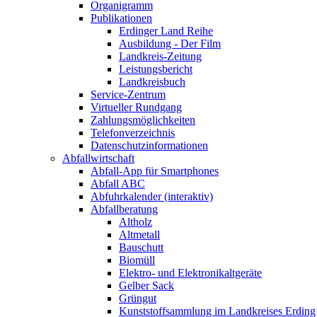
Organigramm
Publikationen
Erdinger Land Reihe
Ausbildung - Der Film
Landkreis-Zeitung
Leistungsbericht
Landkreisbuch
Service-Zentrum
Virtueller Rundgang
Zahlungsmöglichkeiten
Telefonverzeichnis
Datenschutzinformationen
Abfallwirtschaft
Abfall-App für Smartphones
Abfall ABC
Abfuhrkalender (interaktiv)
Abfallberatung
Altholz
Altmetall
Bauschutt
Biomüll
Elektro- und Elektronikaltgeräte
Gelber Sack
Grüngut
Kunststoffsammlung im Landkreises Erding