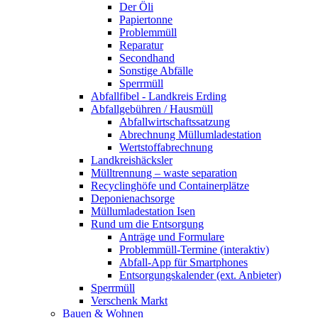
Der Öli
Papiertonne
Problemmüll
Reparatur
Secondhand
Sonstige Abfälle
Sperrmüll
Abfallfibel - Landkreis Erding
Abfallgebühren / Hausmüll
Abfallwirtschaftssatzung
Abrechnung Müllumladestation
Wertstoffabrechnung
Landkreishäcksler
Mülltrennung – waste separation
Recyclinghöfe und Containerplätze
Deponienachsorge
Müllumladestation Isen
Rund um die Entsorgung
Anträge und Formulare
Problemmüll-Termine (interaktiv)
Abfall-App für Smartphones
Entsorgungskalender (ext. Anbieter)
Sperrmüll
Verschenk Markt
Bauen & Wohnen