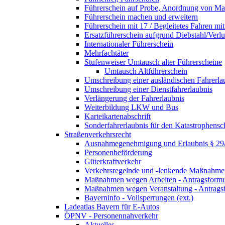
Führerschein auf Probe, Anordnung von 
Führerschein machen und erweitern
Führerschein mit 17 / Begleitetes Fahren mit
Ersatzführerschein aufgrund Diebstahl/Ver
Internationaler Führerschein
Mehrfachtäter
Stufenweiser Umtausch alter Führerscheine
Umtausch Altführerschein
Umschreibung einer ausländischen Fahrerla
Umschreibung einer Dienstfahrerlaubnis
Verlängerung der Fahrerlaubnis
Weiterbildung LKW und Bus
Karteikartenabschrift
Sonderfahrerlaubnis für den Katastrophensc
Straßenverkehrsrecht
Ausnahmegenehmigung und Erlaubnis § 2
Personenbeförderung
Güterkraftverkehr
Verkehrsregelnde und -lenkende Maßnahmen
Maßnahmen wegen Arbeiten - Antragsformu
Maßnahmen wegen Veranstaltung - Antrags
Bayerninfo - Vollsperrungen (ext.)
Ladeatlas Bayern für E-Autos
ÖPNV - Personennahverkehr
Aktuelles