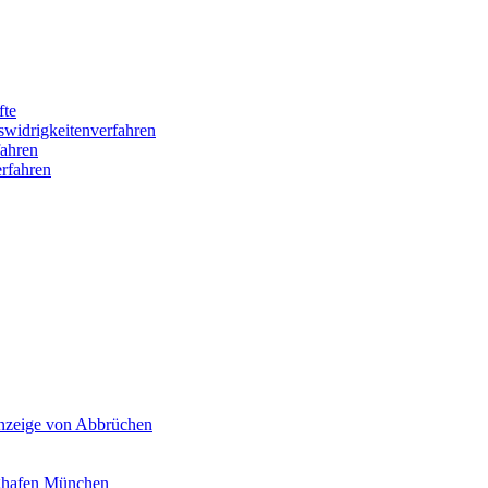
fte
swidrigkeitenverfahren
ahren
rfahren
Anzeige von Abbrüchen
ghafen München