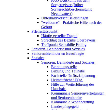
FAQ (Auskunft aus dem
Sorgeregister (früher
Sorgerechtsbescheinigung,
Negativattest)
Unterhaltsvorschussleistungen
"wellcome" - Praktische Hilfe nach der
Geburt
Pflegestützpunkt
Häufig gestellte Fragen
Sprechtag des Bezirks Oberbayern
Treffpunkt Selbsthilfe Erding
Senioren, Behinderte und Soziales
Senioren/Behinderten Beauftragte
Soziales
Senioren, Behinderte und Soziales
Betreuungsstelle
Bildung und Teilhabe
Fachstelle für Sozialplanung
Heimaufsicht / FQA
Hilfe zur Weiterführung des
Haushalts
Kommunale Seniorenvertretungen
und Seniorenbeiräte
Kommunale Wohnberatung
Landespflegegeld