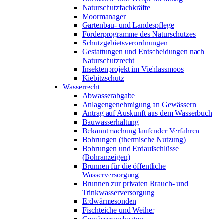
Naturschutzfachkräfte
Moormanager
Gartenbau- und Landespflege
Förderprogramme des Naturschutzes
Schutzgebietsverordnungen
Gestattungen und Entscheidungen nach
Naturschutzrecht
Insektenprojekt im Viehlassmoos
Kiebitzschutz
Wasserrecht
Abwasserabgabe
Anlagengenehmigung an Gewässern
Antrag auf Auskunft aus dem Wasserbuch
Bauwasserhaltung
Bekanntmachung laufender Verfahren
Bohrungen (thermische Nutzung)
Bohrungen und Erdaufschlüsse
(Bohranzeigen)
Brunnen für die öffentliche
Wasserversorgung
Brunnen zur privaten Brauch- und
Trinkwasserversorgung
Erdwärmesonden
Fischteiche und Weiher
Gewässerausbauten