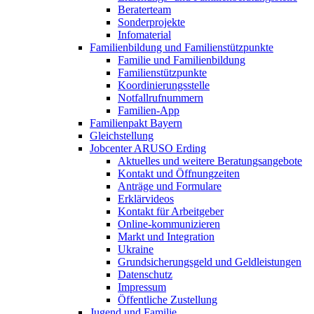
Beraterteam
Sonderprojekte
Infomaterial
Familienbildung und Familienstützpunkte
Familie und Familienbildung
Familienstützpunkte
Koordinierungsstelle
Notfallrufnummern
Familien-App
Familienpakt Bayern
Gleichstellung
Jobcenter ARUSO Erding
Aktuelles und weitere Beratungsangebote
Kontakt und Öffnungzeiten
Anträge und Formulare
Erklärvideos
Kontakt für Arbeitgeber
Online-kommunizieren
Markt und Integration
Ukraine
Grundsicherungsgeld und Geldleistungen
Datenschutz
Impressum
Öffentliche Zustellung
Jugend und Familie