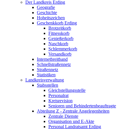
Der Landkreis Erding
Geografie
Geschichte
Hoheitszeichen
Geschenkkorb Erding
Brotzeitkorb
Fitnesskorb
Genießerkorb
Naschkorb
Schlemmerkorb
Versandkorb
Internetbreitband
Schnellstraßennetz
Straßennetz
Statistiken
Landkreisverwaltung
Stabsstellen
Gleichstellungsstelle
Personalrat
Kreisrevision
Senioren und Behindertenbeauftragte
Abteilung Z - Zentrale Angelegenheiten
Zentrale Dienste
Organisation und E-Akte
Personal Landratsamt Erding