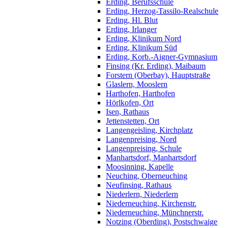
Erding, Berufsschule
Erding, Herzog-Tassilo-Realschule
Erding, Hl. Blut
Erding, Irlanger
Erding, Klinikum Nord
Erding, Klinikum Süd
Erding, Korb.-Aigner-Gymnasium
Finsing (Kr. Erding), Maibaum
Forstern (Oberbay), Hauptstraße
Glaslern, Mooslern
Harthofen, Harthofen
Hörlkofen, Ort
Isen, Rathaus
Jettenstetten, Ort
Langengeisling, Kirchplatz
Langenpreising, Nord
Langenpreising, Schule
Manhartsdorf, Manhartsdorf
Moosinning, Kapelle
Neuching, Oberneuching
Neufinsing, Rathaus
Niederlern, Niederlern
Niederneuching, Kirchenstr.
Niederneuching, Münchnerstr.
Notzing (Oberding), Postschwaige