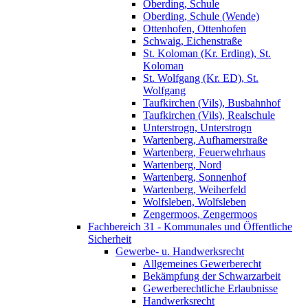
Oberding, Schule
Oberding, Schule (Wende)
Ottenhofen, Ottenhofen
Schwaig, Eichenstraße
St. Koloman (Kr. Erding), St.
Koloman
St. Wolfgang (Kr. ED), St.
Wolfgang
Taufkirchen (Vils), Busbahnhof
Taufkirchen (Vils), Realschule
Unterstrogn, Unterstrogn
Wartenberg, Aufhamerstraße
Wartenberg, Feuerwehrhaus
Wartenberg, Nord
Wartenberg, Sonnenhof
Wartenberg, Weiherfeld
Wolfsleben, Wolfsleben
Zengermoos, Zengermoos
Fachbereich 31 - Kommunales und Öffentliche
Sicherheit
Gewerbe- u. Handwerksrecht
Allgemeines Gewerberecht
Bekämpfung der Schwarzarbeit
Gewerberechtliche Erlaubnisse
Handwerksrecht