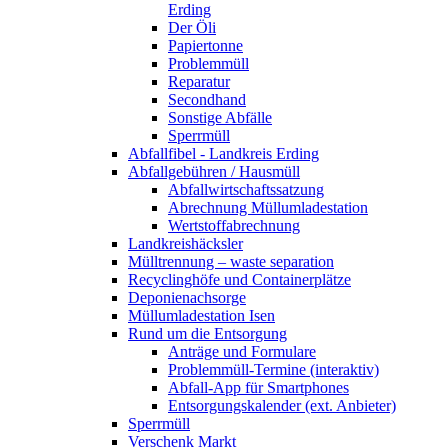
Erding
Der Öli
Papiertonne
Problemmüll
Reparatur
Secondhand
Sonstige Abfälle
Sperrmüll
Abfallfibel - Landkreis Erding
Abfallgebühren / Hausmüll
Abfallwirtschaftssatzung
Abrechnung Müllumladestation
Wertstoffabrechnung
Landkreishäcksler
Mülltrennung – waste separation
Recyclinghöfe und Containerplätze
Deponienachsorge
Müllumladestation Isen
Rund um die Entsorgung
Anträge und Formulare
Problemmüll-Termine (interaktiv)
Abfall-App für Smartphones
Entsorgungskalender (ext. Anbieter)
Sperrmüll
Verschenk Markt