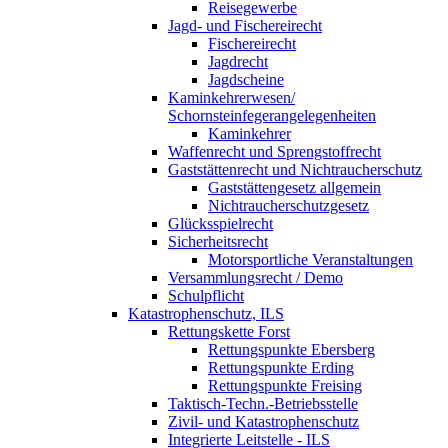
Reisegewerbe
Jagd- und Fischereirecht
Fischereirecht
Jagdrecht
Jagdscheine
Kaminkehrerwesen/
Schornsteinfegerangelegenheiten
Kaminkehrer
Waffenrecht und Sprengstoffrecht
Gaststättenrecht und Nichtraucherschutz
Gaststättengesetz allgemein
Nichtraucherschutzgesetz
Glücksspielrecht
Sicherheitsrecht
Motorsportliche Veranstaltungen
Versammlungsrecht / Demo
Schulpflicht
Katastrophenschutz, ILS
Rettungskette Forst
Rettungspunkte Ebersberg
Rettungspunkte Erding
Rettungspunkte Freising
Taktisch-Techn.-Betriebsstelle
Zivil- und Katastrophenschutz
Integrierte Leitstelle - ILS