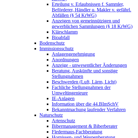
Erteilung v. Erlaubnissen f. Sammler,
Beförderer, Händler u. Makler v. gefährl.
Abfällen (§ 54 KrWG)
Anzeigen von gemeinnützigen und
gewerblichen Sammlungen (§ 18 KrWG)
Klärschlamm
Bioabfall
Bodenschutz
Immissionsschutz
Anlagengenehmigung
Anordnungen
Anzeige - unwesentlicher Änderungen
Beratung, Auskünfte und sonstige
Stellungnahmen
Beschwerden (Luft, Lärm, Licht)
Fachliche Stellungnahmen der
Umweltingenieure
IE-Anlagen
Information über die 44.BImSchV
Bekanntmachung laufender Verfahren
Naturschutz
Artenschutz
Bibermanagement & Biberberater
Fledermaus-Fachberatung
Hornissen- und Wespenberatung