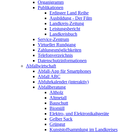
Organigramm
Publikationen
Erdinger Land Reihe
Ausbildung - Der Film
Landkreis-Zeitung
Leistungsbericht
Landkreisbuch
Service-Zentrum
Virtueller Rundgang
Zahlungsmöglichkeiten
Telefonverzeichnis
Datenschutzinformationen
Abfallwirtschaft
Abfall-App für Smartphones
Abfall ABC
Abfuhrkalender (interaktiv)
Abfallberatung
Altholz
Altmetall
Bauschutt
Biomüll
Elektro- und Elektronikaltgeräte
Gelber Sack
Grüngut
Kunststoffsammlung im Landkreises