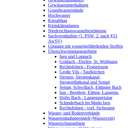
Gewässerunterhaltung
Grundwasserstände
Hochwasser
Kiesabbau
Kleinkläranlagen
Niederschlagswasserbeseitigung
Sachverständige (1. PSW, 2. nach §53
AwSV)
Umgang mit wassergefährdenden Stoffen
Überschwemmungsgebiete
Isen und Lappach
Goldach - Dorfen, St. Wolfgang
Rechtsfolgen - Festsetzung
Große Vils - Taufkirchen
Strogen, Strogenkanal,
Strogenflutkanal und Sempt
Sempt, Schwillach, Eittinger Bach
Isar - Berglern, Eitting, Langenp.
Hofer Bach - Langenpreising
Schinderbach im Markt Isen
Rechtsfolgen - vorl. Sicherung
Wasser- und Bodenverbände
Wasserentnahmeentgelt (Wassercent)
Wasserschutzgebiete