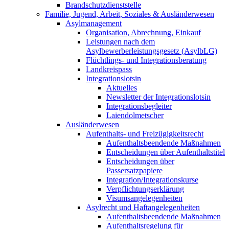
Brandschutzdienststelle
Familie, Jugend, Arbeit, Soziales & Ausländerwesen
Asylmanagement
Organisation, Abrechnung, Einkauf
Leistungen nach dem
Asylbewerberleistungsgesetz (AsylbLG)
Flüchtlings- und Integrationsberatung
Landkreispass
Integrationslotsin
Aktuelles
Newsletter der Integrationslotsin
Integrationsbegleiter
Laiendolmetscher
Ausländerwesen
Aufenthalts- und Freizügigkeitsrecht
Aufenthaltsbeendende Maßnahmen
Entscheidungen über Aufenthaltstitel
Entscheidungen über
Passersatzpapiere
Integration/Integrationskurse
Verpflichtungserklärung
Visumsangelegenheiten
Asylrecht und Haftangelegenheiten
Aufenthaltsbeendende Maßnahmen
Aufenthaltsregelung für