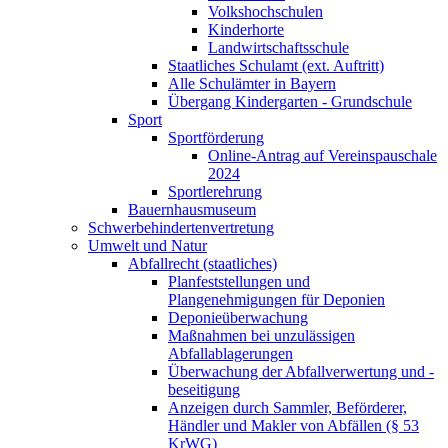
Volkshochschulen
Kinderhorte
Landwirtschaftsschule
Staatliches Schulamt (ext. Auftritt)
Alle Schulämter in Bayern
Übergang Kindergarten - Grundschule
Sport
Sportförderung
Online-Antrag auf Vereinspauschale
2024
Sportlerehrung
Bauernhausmuseum
Schwerbehindertenvertretung
Umwelt und Natur
Abfallrecht (staatliches)
Planfeststellungen und
Plangenehmigungen für Deponien
Deponieüberwachung
Maßnahmen bei unzulässigen
Abfallablagerungen
Überwachung der Abfallverwertung und -
beseitigung
Anzeigen durch Sammler, Beförderer,
Händler und Makler von Abfällen (§ 53
KrWG)