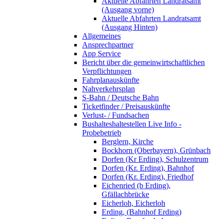
Aktuelle Abfahrten Landratsamt
(Ausgang vorne)
Aktuelle Abfahrten Landratsamt
(Ausgang Hinten)
Allgemeines
Ansprechpartner
App Service
Bericht über die gemeinwirtschaftlichen
Verpflichtungen
Fahrplanauskünfte
Nahverkehrsplan
S-Bahn / Deutsche Bahn
Ticketfinder / Preisauskünfte
Verlust- / Fundsachen
Bushalteshaltestellen Live Info -
Probebetrieb
Berglern, Kirche
Bockhorn (Oberbayern), Grünbach
Dorfen (Kr Erding), Schulzentrum
Dorfen (Kr. Erding), Bahnhof
Dorfen (Kr. Erding), Friedhof
Eichenried (b Erding),
Gfällachbrücke
Eicherloh, Eicherloh
Erding, (Bahnhof Erding)