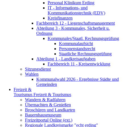
Personal Klinikum Erding
IT - Informations- und
Kommunikationstechnik (EDV)
Kreisfinanzen
Fachbereich 12 - Liegenschaftsmanagement
Abteilung 3 - Kommunales, Sicherheit u.
Ordnung
Kommunales/Staatl. Rechnungsprüfung
Kommunalaufsicht
Personenstandsrecht
Staatliche Rechnungsprüfung
Abteilung 1 - Landkreisaufgaben
Fachbereich 11 - Kreisentwicklung
Sitzungsdienst
Wahlen
Kommunalwahl 2026 - Ergebnisse Städte und
Gemeinden
Freizeit &
Tourismus
Freizeit & Tourismus
Wandern & Radfahren
Übernachten & Genießen
Broschüren und Landkarten
Bauernhausmuseum
Freizeitportal Online (ext.)
Regionale Landkreismarke "echt erding"