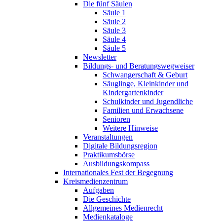
Die fünf Säulen
Säule 1
Säule 2
Säule 3
Säule 4
Säule 5
Newsletter
Bildungs- und Beratungswegweiser
Schwangerschaft & Geburt
Säuglinge, Kleinkinder und
Kindergartenkinder
Schulkinder und Jugendliche
Familien und Erwachsene
Senioren
Weitere Hinweise
Veranstaltungen
Digitale Bildungsregion
Praktikumsbörse
Ausbildungskompass
Internationales Fest der Begegnung
Kreismedienzentrum
Aufgaben
Die Geschichte
Allgemeines Medienrecht
Medienkataloge