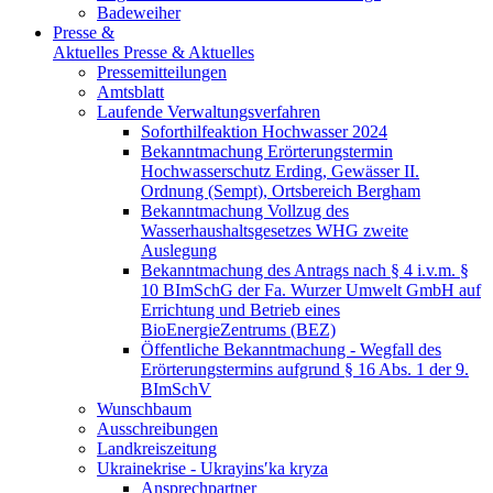
Badeweiher
Presse &
Aktuelles
Presse & Aktuelles
Pressemitteilungen
Amtsblatt
Laufende Verwaltungsverfahren
Soforthilfeaktion Hochwasser 2024
Bekanntmachung Erörterungstermin
Hochwasserschutz Erding, Gewässer II.
Ordnung (Sempt), Ortsbereich Bergham
Bekanntmachung Vollzug des
Wasserhaushaltsgesetzes WHG zweite
Auslegung
Bekanntmachung des Antrags nach § 4 i.v.m. §
10 BImSchG der Fa. Wurzer Umwelt GmbH auf
Errichtung und Betrieb eines
BioEnergieZentrums (BEZ)
Öffentliche Bekanntmachung - Wegfall des
Erörterungstermins aufgrund § 16 Abs. 1 der 9.
BImSchV
Wunschbaum
Ausschreibungen
Landkreiszeitung
Ukrainekrise - Ukrayinsʹka kryza
Ansprechpartner