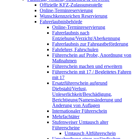
Offizielle KFZ-Zulassungsstelle
Online-Terminreservierung
Wunschkennzeichen Reservierung
Fahrerlaubnisbehörde
Online-Terminreservierung
Fahrerlaubnis nach
Entziehung/Verzicht/Aberkennung
Fahrerlaubnis zur Fahrgastbeförderung
Fahrlehrer, Fahrschulen
Führerschein auf Probe, Anordnung von
Maßnahmen
Führerschein machen und erweitern
Führerschein mit 17 / Begleitetes Fahren
mit 17
Ersatzführerschein aufgrund
Diebstahl/Verlust,
Unleserlichkeit/Beschädigung,
Berichtigung/Namensänderung und
Änderung von Auflagen
Internationaler Führerschein
Mehrfachtäter
Stufenweiser Umtausch alter
Führerscheine
Umtausch Altführerschein
Umschreibung einer ausländischen