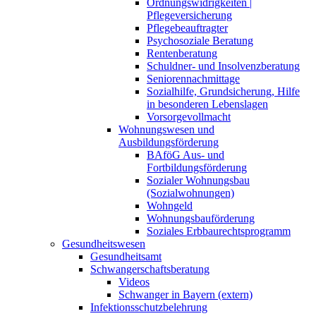
Ordnungswidrigkeiten |
Pflegeversicherung
Pflegebeauftragter
Psychosoziale Beratung
Rentenberatung
Schuldner- und Insolvenzberatung
Seniorennachmittage
Sozialhilfe, Grundsicherung, Hilfe
in besonderen Lebenslagen
Vorsorgevollmacht
Wohnungswesen und
Ausbildungsförderung
BAföG Aus- und
Fortbildungsförderung
Sozialer Wohnungsbau
(Sozialwohnungen)
Wohngeld
Wohnungsbauförderung
Soziales Erbbaurechtsprogramm
Gesundheitswesen
Gesundheitsamt
Schwangerschaftsberatung
Videos
Schwanger in Bayern (extern)
Infektionsschutzbelehrung