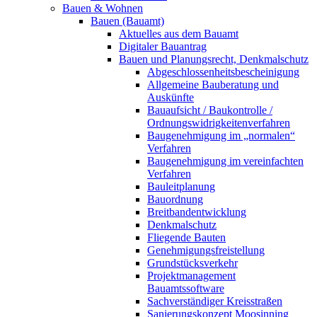
Bauen & Wohnen
Bauen (Bauamt)
Aktuelles aus dem Bauamt
Digitaler Bauantrag
Bauen und Planungsrecht, Denkmalschutz
Abgeschlossenheitsbescheinigung
Allgemeine Bauberatung und
Auskünfte
Bauaufsicht / Baukontrolle /
Ordnungswidrigkeitenverfahren
Baugenehmigung im „normalen“
Verfahren
Baugenehmigung im vereinfachten
Verfahren
Bauleitplanung
Bauordnung
Breitbandentwicklung
Denkmalschutz
Fliegende Bauten
Genehmigungsfreistellung
Grundstücksverkehr
Projektmanagement
Bauamtssoftware
Sachverständiger Kreisstraßen
Sanierungskonzept Moosinning