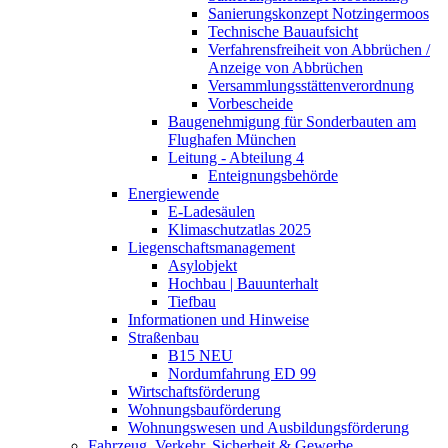
Sanierungskonzept Notzingermoos
Technische Bauaufsicht
Verfahrensfreiheit von Abbrüchen /
Anzeige von Abbrüchen
Versammlungsstättenverordnung
Vorbescheide
Baugenehmigung für Sonderbauten am
Flughafen München
Leitung - Abteilung 4
Enteignungsbehörde
Energiewende
E-Ladesäulen
Klimaschutzatlas 2025
Liegenschaftsmanagement
Asylobjekt
Hochbau | Bauunterhalt
Tiefbau
Informationen und Hinweise
Straßenbau
B15 NEU
Nordumfahrung ED 99
Wirtschaftsförderung
Wohnungsbauförderung
Wohnungswesen und Ausbildungsförderung
Fahrzeug, Verkehr, Sicherheit & Gewerbe