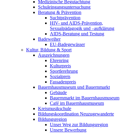
Medizinische Begutachtung
Schuleingangsuntersuchung
Beratung & Prävention
Suchtprävention
HIV- und AIDS-Prävention,
Sexualpädagogik und –aufklärung
AIDS-Beratung und Testung
Badeweiher
EU-Badegewässer
Kultur, Bildung & Sport
Auszeichnungen
Ehrenring
Kulturpreis
Sportlerehrung
Sozialpreis
Fassadenpreis
Bauernhausmuseum und Bauernmarkt
Gebäude
Bauernmarkt im Bauernhausmuseum
Café im Bauernhausmuseum
Kreismusikschule
Bildungskoordination Neuzugewanderte
Bildungsregion
Unser Weg zur Bildungsregion
Unsere Bewerbung