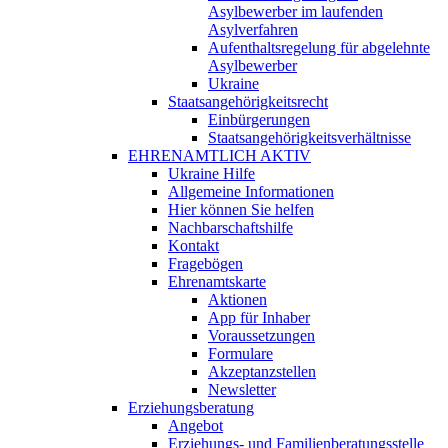
Asylbewerber im laufenden
Asylverfahren
Aufenthaltsregelung für abgelehnte
Asylbewerber
Ukraine
Staatsangehörigkeitsrecht
Einbürgerungen
Staatsangehörigkeitsverhältnisse
EHRENAMTLICH AKTIV
Ukraine Hilfe
Allgemeine Informationen
Hier können Sie helfen
Nachbarschaftshilfe
Kontakt
Fragebögen
Ehrenamtskarte
Aktionen
App für Inhaber
Voraussetzungen
Formulare
Akzeptanzstellen
Newsletter
Erziehungsberatung
Angebot
Erziehungs- und Familienberatungsstelle