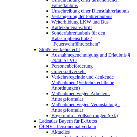
Fahrerlaubnis
Umschreibung einer Dienstfahrerlaubnis
Verlängerung der Fahrerlaubnis
Weiterbildung LKW und Bus
Karteikartenabschrift
Sonderfahrerlaubnis für den
Katastrophenschutz /
„Feuerwehrführerschein"
Straßenverkehrsrecht
Ausnahmegenehmigung und Erlaubnis §
29/46 STVO
Personenbeförderung
Güterkraftverkehr
Verkehrsregelnde und -lenkende
Maßnahmen (Verkehrsrechtliche
Anordnungen)
Maßnahmen wegen Arbeiten -
Antragsformular
Maßnahmen wegen Veranstaltung -
Antragsformular
Bayerninfo - Vollsperrungen (ext.)
Ladeatlas Bayern für E-Autos
ÖPNV - Personennahverkehr
Aktuelles