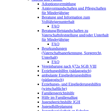
Adoptionsvermittlung
Amtsvormundschaften und Pflegschaften
für Minderjährige
Beratung und Information zum
Volljährigenunterhalt
FAQ
Beratung/Beistandschaften zu
Vaterschaftsfeststellung und/oder Unterhalt
für Minderjährige
FAQ
Beurkundungen
(Vaterschaftsanerkennung, Sorgerecht,
Unterhalt)
FAQ
Vereinbarung nach §72a SGB VIII
Erziehungshilfen (pädagogisch)
ambulante Eingliederungshilfen
(pädagogisch)
Erziehungs- und Eingliederungshilfen
(wirtschaftliche)
Familiengerichtshilfe
Hilfe im Familienalltag
Jugendgerichtshilfe JGH
Jugendhilfeplanung
Jugendsozialarbeit an Schulen