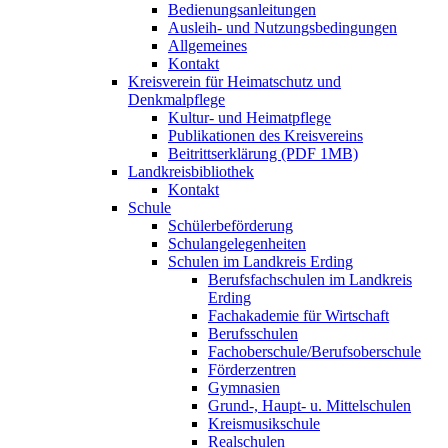
Bedienungsanleitungen
Ausleih- und Nutzungsbedingungen
Allgemeines
Kontakt
Kreisverein für Heimatschutz und
Denkmalpflege
Kultur- und Heimatpflege
Publikationen des Kreisvereins
Beitrittserklärung (PDF 1MB)
Landkreisbibliothek
Kontakt
Schule
Schülerbeförderung
Schulangelegenheiten
Schulen im Landkreis Erding
Berufsfachschulen im Landkreis
Erding
Fachakademie für Wirtschaft
Berufsschulen
Fachoberschule/Berufsoberschule
Förderzentren
Gymnasien
Grund-, Haupt- u. Mittelschulen
Kreismusikschule
Realschulen