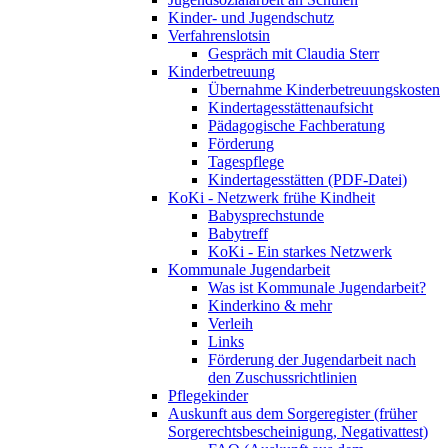
Kinder- und Jugendschutz
Verfahrenslotsin
Gespräch mit Claudia Sterr
Kinderbetreuung
Übernahme Kinderbetreuungskosten
Kindertagesstättenaufsicht
Pädagogische Fachberatung
Förderung
Tagespflege
Kindertagesstätten (PDF-Datei)
KoKi - Netzwerk frühe Kindheit
Babysprechstunde
Babytreff
KoKi - Ein starkes Netzwerk
Kommunale Jugendarbeit
Was ist Kommunale Jugendarbeit?
Kinderkino & mehr
Verleih
Links
Förderung der Jugendarbeit nach
den Zuschussrichtlinien
Pflegekinder
Auskunft aus dem Sorgeregister (früher
Sorgerechtsbescheinigung, Negativattest)