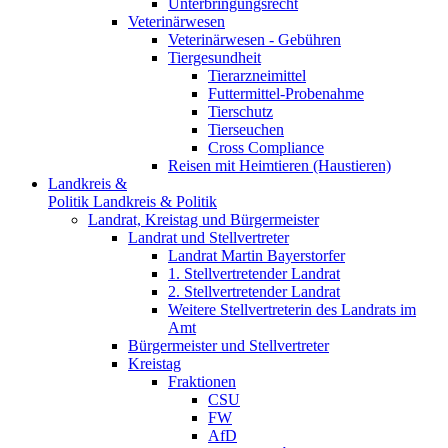
Unterbringungsrecht
Veterinärwesen
Veterinärwesen - Gebühren
Tiergesundheit
Tierarzneimittel
Futtermittel-Probenahme
Tierschutz
Tierseuchen
Cross Compliance
Reisen mit Heimtieren (Haustieren)
Landkreis &
Politik
Landkreis & Politik
Landrat, Kreistag und Bürgermeister
Landrat und Stellvertreter
Landrat Martin Bayerstorfer
1. Stellvertretender Landrat
2. Stellvertretender Landrat
Weitere Stellvertreterin des Landrats im
Amt
Bürgermeister und Stellvertreter
Kreistag
Fraktionen
CSU
FW
AfD