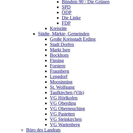
Bündnis 90´/ Die Grünen
SPD
ÖDP
Die Linke
FDP
Kreisräte
Städte, Märkte, Gemeinden
Große Kreisstadt Erding
Stadt Dorfen
Markt Isen
Bockhorn
Finsing
Forstern
Fraunberg
Lengdorf
Moosinning
St. Wolfgang
Taufkirchen (Vils)
VG Hörlkofen
VG Oberding
VG Oberneuching
VG Pastetten
VG Steinkirchen
VG Wartenberg
Büro des Landrats