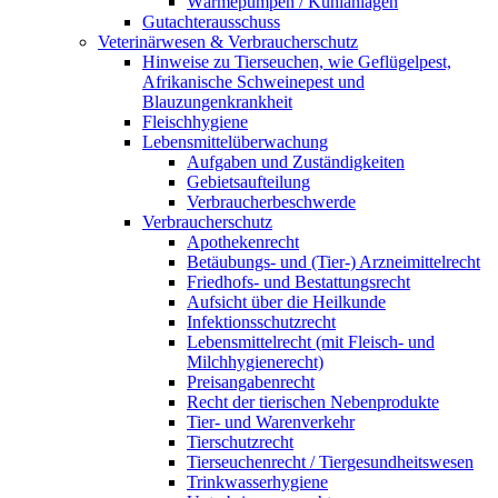
Wärmepumpen / Kühlanlagen
Gutachterausschuss
Veterinärwesen & Verbraucherschutz
Hinweise zu Tierseuchen, wie Geflügelpest,
Afrikanische Schweinepest und
Blauzungenkrankheit
Fleischhygiene
Lebensmittelüberwachung
Aufgaben und Zuständigkeiten
Gebietsaufteilung
Verbraucherbeschwerde
Verbraucherschutz
Apothekenrecht
Betäubungs- und (Tier-) Arzneimittelrecht
Friedhofs- und Bestattungsrecht
Aufsicht über die Heilkunde
Infektionsschutzrecht
Lebensmittelrecht (mit Fleisch- und
Milchhygienerecht)
Preisangabenrecht
Recht der tierischen Nebenprodukte
Tier- und Warenverkehr
Tierschutzrecht
Tierseuchenrecht / Tiergesundheitswesen
Trinkwasserhygiene