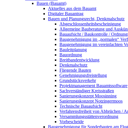
Bauen (Bauamt)
Aktuelles aus dem Bauamt
Digitaler Bauantrag
Bauen und Planungsrecht, Denkmalschutz
Abgeschlossenheitsbescheinigung
Allgemeine Bauberatung und Auskün
Bauaufsicht / Baukontrolle / Ordnung
Baugenehmigung im „normalen“ Verf
Baugenehmigung im vereinfachten Ve
Bauleitplanung
Bauordnung
Breitbandentwicklung
Denkmalschutz
Fliegende Bauten
Genehmigungsfreistellung
Grundstücksverkehr
Projektmanagement Bauamtssoftware
Sachverständiger Kreisstraßen
Sanierungskonzept Moosinning
Sanierungskonzept Notzingermoos
Technische Bauaufsicht
Verfahrensfreiheit von Abbrüchen / 
Versammlungsstättenverordnung
Vorbescheide
Baugenehmigung für Sonderbauten am Flu