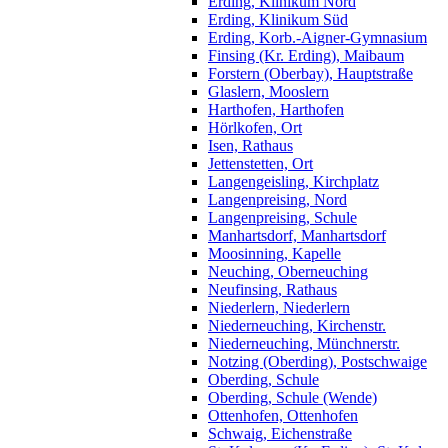
Erding, Klinikum Nord
Erding, Klinikum Süd
Erding, Korb.-Aigner-Gymnasium
Finsing (Kr. Erding), Maibaum
Forstern (Oberbay), Hauptstraße
Glaslern, Mooslern
Harthofen, Harthofen
Hörlkofen, Ort
Isen, Rathaus
Jettenstetten, Ort
Langengeisling, Kirchplatz
Langenpreising, Nord
Langenpreising, Schule
Manhartsdorf, Manhartsdorf
Moosinning, Kapelle
Neuching, Oberneuching
Neufinsing, Rathaus
Niederlern, Niederlern
Niederneuching, Kirchenstr.
Niederneuching, Münchnerstr.
Notzing (Oberding), Postschwaige
Oberding, Schule
Oberding, Schule (Wende)
Ottenhofen, Ottenhofen
Schwaig, Eichenstraße