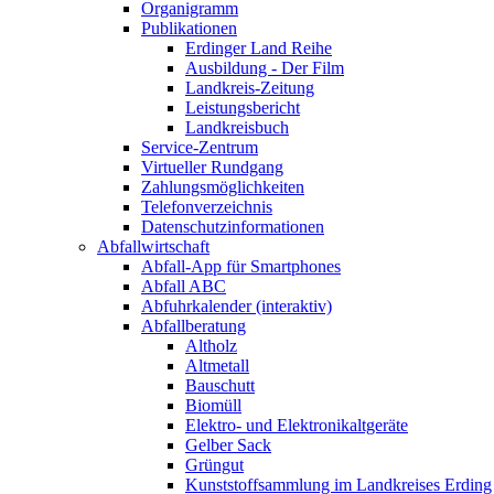
Organigramm
Publikationen
Erdinger Land Reihe
Ausbildung - Der Film
Landkreis-Zeitung
Leistungsbericht
Landkreisbuch
Service-Zentrum
Virtueller Rundgang
Zahlungsmöglichkeiten
Telefonverzeichnis
Datenschutzinformationen
Abfallwirtschaft
Abfall-App für Smartphones
Abfall ABC
Abfuhrkalender (interaktiv)
Abfallberatung
Altholz
Altmetall
Bauschutt
Biomüll
Elektro- und Elektronikaltgeräte
Gelber Sack
Grüngut
Kunststoffsammlung im Landkreises Erding