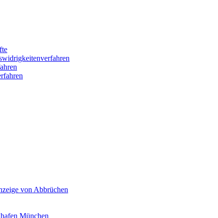
fte
swidrigkeitenverfahren
ahren
rfahren
Anzeige von Abbrüchen
ghafen München