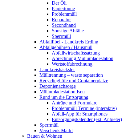
Der Öli
Papiertonne
Problemmüll
Reparatur
Secondhand
Sonstige Abfälle
Sperrmüll
Abfallfibel - Landkreis Erding
Abfallgebühren / Hausmüll
Abfallwirtschaftssatzung
Abrechnung Müllumladestation
Wertstoffabrechnung
Landkreishäcksler
Mülltrennung – waste separation
Recyclinghöfe und Containerplätze
Deponienachsorge
Müllumladestation Isen
Rund um die Entsorgung
Anträge und Formulare
Problemmüll-Termine (interaktiv)
Abfall-App für Smartphones
Entsorgungskalender (ext. Anbieter)
Sperrmüll
Verschenk Markt
Bauen & Wohnen