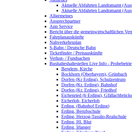
Aktuelle Abfahrten Landratsamt (Aus
Aktuelle Abfahrten Landratsamt (Aus
Allgemeines
Ansprechpartner
App Service
Bericht über die gemeinwirtschaftlichen Ver
Fahrplanauskünfte
Nahverkehrsplan
S-Bahn / Deutsche Bahn
Ticketfinder / Preisauskünfte
Verlust- / Fundsachen
Bushalteshaltestellen Live Info - Probebetri
Berglern, Kirche
Bockhorn (Oberbayern), Grünbach
Dorfen (Kr Erding), Schulzentrum
Dorfen (Kr. Erding), Bahnhof
Dorfen (Kr. Erding), Friedhof
Eichenried (b Erding), Gfällachbrück
Eicherloh, Eicherloh
Erding, (Bahnhof Erding)
Erding, Berufsschule
Erding, Herzog-Tassilo-Realschule
Erding, Hl. Blut
Erding, Irlanger