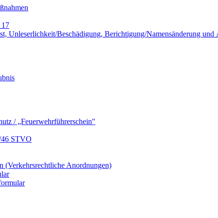
Maßnahmen
 17
lust, Unleserlichkeit/Beschädigung, Berichtigung/Namensänderung un
ubnis
hutz / „Feuerwehrführerschein"
9/46 STVO
 (Verkehrsrechtliche Anordnungen)
lar
formular