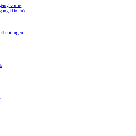
gang vorne)
gang Hinten)
pflichtungen
eb
e