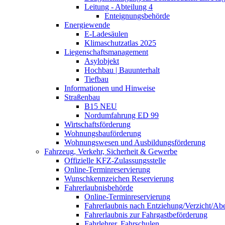
Leitung - Abteilung 4
Enteignungsbehörde
Energiewende
E-Ladesäulen
Klimaschutzatlas 2025
Liegenschaftsmanagement
Asylobjekt
Hochbau | Bauunterhalt
Tiefbau
Informationen und Hinweise
Straßenbau
B15 NEU
Nordumfahrung ED 99
Wirtschaftsförderung
Wohnungsbauförderung
Wohnungswesen und Ausbildungsförderung
Fahrzeug, Verkehr, Sicherheit & Gewerbe
Offizielle KFZ-Zulassungsstelle
Online-Terminreservierung
Wunschkennzeichen Reservierung
Fahrerlaubnisbehörde
Online-Terminreservierung
Fahrerlaubnis nach Entziehung/Verzicht/A
Fahrerlaubnis zur Fahrgastbeförderung
Fahrlehrer, Fahrschulen