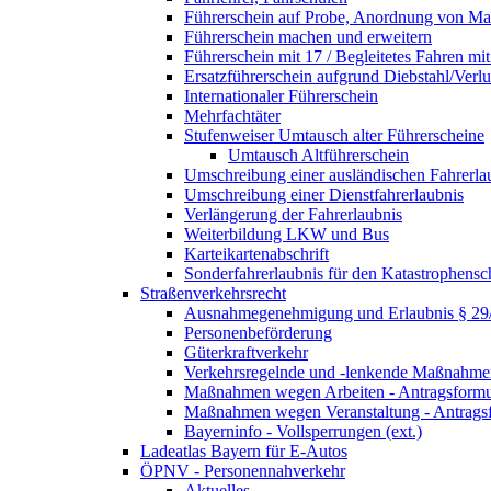
Führerschein auf Probe, Anordnung von 
Führerschein machen und erweitern
Führerschein mit 17 / Begleitetes Fahren mit
Ersatzführerschein aufgrund Diebstahl/Ver
Internationaler Führerschein
Mehrfachtäter
Stufenweiser Umtausch alter Führerscheine
Umtausch Altführerschein
Umschreibung einer ausländischen Fahrerla
Umschreibung einer Dienstfahrerlaubnis
Verlängerung der Fahrerlaubnis
Weiterbildung LKW und Bus
Karteikartenabschrift
Sonderfahrerlaubnis für den Katastrophensc
Straßenverkehrsrecht
Ausnahmegenehmigung und Erlaubnis § 2
Personenbeförderung
Güterkraftverkehr
Verkehrsregelnde und -lenkende Maßnahmen
Maßnahmen wegen Arbeiten - Antragsformu
Maßnahmen wegen Veranstaltung - Antrags
Bayerninfo - Vollsperrungen (ext.)
Ladeatlas Bayern für E-Autos
ÖPNV - Personennahverkehr
Aktuelles