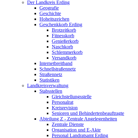
Der Landkreis Erding
Geografie
Geschichte
Hoheitszeichen
Geschenkkorb Erding
Brotzeitkorb
Fitnesskorb
Genießerkorb
Naschkorb
Schlemmerkorb
Versandkorb
Internetbreitband
Schnellstraßennetz
Straßennetz
Statistiken
Landkreisverwaltung
Stabsstellen
Gleichstellungsstelle
Personalrat
Kreisrevision
Senioren und Behindertenbeauftragte
Abteilung Z - Zentrale Angelegenheiten
Zentrale Dienste
Organisation und E-Akte
Personal Landratsamt Erding