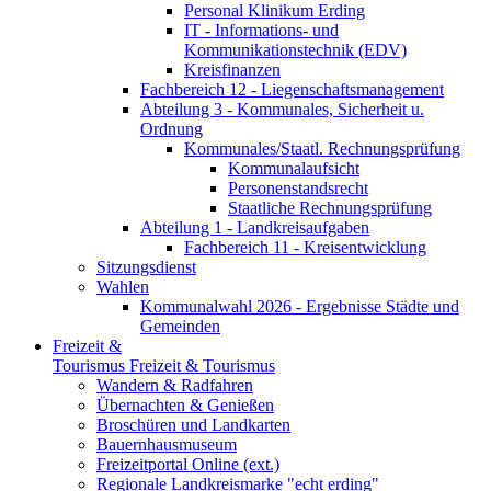
Personal Klinikum Erding
IT - Informations- und
Kommunikationstechnik (EDV)
Kreisfinanzen
Fachbereich 12 - Liegenschaftsmanagement
Abteilung 3 - Kommunales, Sicherheit u.
Ordnung
Kommunales/Staatl. Rechnungsprüfung
Kommunalaufsicht
Personenstandsrecht
Staatliche Rechnungsprüfung
Abteilung 1 - Landkreisaufgaben
Fachbereich 11 - Kreisentwicklung
Sitzungsdienst
Wahlen
Kommunalwahl 2026 - Ergebnisse Städte und
Gemeinden
Freizeit &
Tourismus
Freizeit & Tourismus
Wandern & Radfahren
Übernachten & Genießen
Broschüren und Landkarten
Bauernhausmuseum
Freizeitportal Online (ext.)
Regionale Landkreismarke "echt erding"