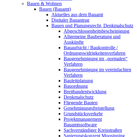
Bauen & Wohnen
Bauen (Bauamt)
Aktuelles aus dem Bauamt
Digitaler Bauantrag
Bauen und Planungsrecht, Denkmalschutz
Abgeschlossenheitsbescheinigung
Allgemeine Bauberatung und
Auskünfte
Bauaufsicht / Baukontrolle /
Ordnungswidrigkeitenverfahren
Baugenehmigung im „normalen“
Verfahren
Baugenehmigung im vereinfachten
Verfahren
Bauleitplanung
Bauordnung
Breitbandentwicklung
Denkmalschutz
Fliegende Bauten
Genehmigungsfreistellung
Grundstücksverkehr
Projektmanagement
Bauamtssoftware
Sachverständiger Kreisstraßen
Sanierungskonzept Moosinning