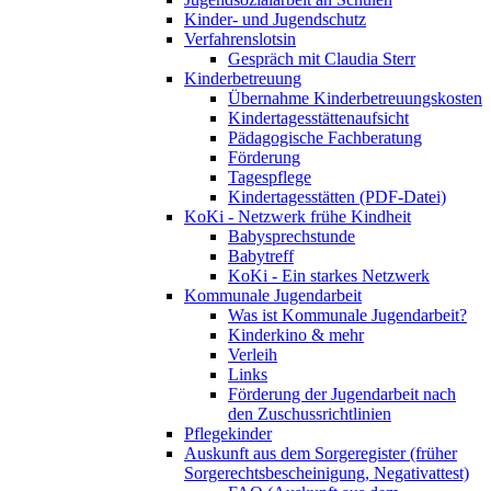
Kinder- und Jugendschutz
Verfahrenslotsin
Gespräch mit Claudia Sterr
Kinderbetreuung
Übernahme Kinderbetreuungskosten
Kindertagesstättenaufsicht
Pädagogische Fachberatung
Förderung
Tagespflege
Kindertagesstätten (PDF-Datei)
KoKi - Netzwerk frühe Kindheit
Babysprechstunde
Babytreff
KoKi - Ein starkes Netzwerk
Kommunale Jugendarbeit
Was ist Kommunale Jugendarbeit?
Kinderkino & mehr
Verleih
Links
Förderung der Jugendarbeit nach
den Zuschussrichtlinien
Pflegekinder
Auskunft aus dem Sorgeregister (früher
Sorgerechtsbescheinigung, Negativattest)