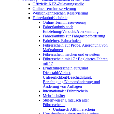
Offizielle KFZ-Zulassungsstelle
Online-Terminreservierung
Wunschkennzeichen Reservierung
Fahrerlaubnisbehörde
Online-Terminreservierung
Fahrerlaubnis nach
Entziehung/Verzicht/Aberkennung
Fahrerlaubnis zur Fahrgastbeförderung
Fahrlehrer, Fahrschulen
Führerschein auf Probe, Anordnung von
Maßnahmen
Führerschein machen und erweitern
Führerschein mit 17 / Begleitetes Fahren
mit 17
Ersatzführerschein aufgrund
Diebstahl/Verlust,
Unleserlichkeit/Beschädigung,
Berichtigung/Namensänderung und
Änderung von Auflagen
Internationaler Führerschein
Mehrfachtäter
Stufenweiser Umtausch alter
Führerscheine
Umtausch Altführerschein
Umschreibung einer ausländischen