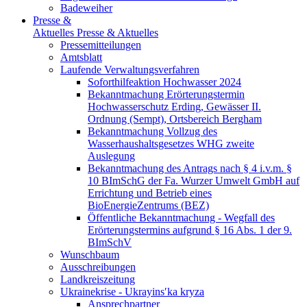
Badeweiher
Presse &
Aktuelles
Presse & Aktuelles
Pressemitteilungen
Amtsblatt
Laufende Verwaltungsverfahren
Soforthilfeaktion Hochwasser 2024
Bekanntmachung Erörterungstermin
Hochwasserschutz Erding, Gewässer II.
Ordnung (Sempt), Ortsbereich Bergham
Bekanntmachung Vollzug des
Wasserhaushaltsgesetzes WHG zweite
Auslegung
Bekanntmachung des Antrags nach § 4 i.v.m. §
10 BImSchG der Fa. Wurzer Umwelt GmbH auf
Errichtung und Betrieb eines
BioEnergieZentrums (BEZ)
Öffentliche Bekanntmachung - Wegfall des
Erörterungstermins aufgrund § 16 Abs. 1 der 9.
BImSchV
Wunschbaum
Ausschreibungen
Landkreiszeitung
Ukrainekrise - Ukrayinsʹka kryza
Ansprechpartner