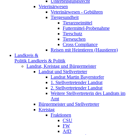
Unterbringungsrecht
Veterinärwesen
Veterinärwesen - Gebühren
Tiergesundheit
Tierarzneimittel
Futtermittel-Probenahme
Tierschutz
Tierseuchen
Cross Compliance
Reisen mit Heimtieren (Haustieren)
Landkreis &
Politik
Landkreis & Politik
Landrat, Kreistag und Bürgermeister
Landrat und Stellvertreter
Landrat Martin Bayerstorfer
1. Stellvertretender Landrat
2. Stellvertretender Landrat
Weitere Stellvertreterin des Landrats im
Amt
Bürgermeister und Stellvertreter
Kreistag
Fraktionen
CSU
FW
AfD