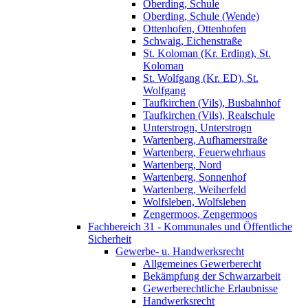
Oberding, Schule
Oberding, Schule (Wende)
Ottenhofen, Ottenhofen
Schwaig, Eichenstraße
St. Koloman (Kr. Erding), St.
Koloman
St. Wolfgang (Kr. ED), St.
Wolfgang
Taufkirchen (Vils), Busbahnhof
Taufkirchen (Vils), Realschule
Unterstrogn, Unterstrogn
Wartenberg, Aufhamerstraße
Wartenberg, Feuerwehrhaus
Wartenberg, Nord
Wartenberg, Sonnenhof
Wartenberg, Weiherfeld
Wolfsleben, Wolfsleben
Zengermoos, Zengermoos
Fachbereich 31 - Kommunales und Öffentliche
Sicherheit
Gewerbe- u. Handwerksrecht
Allgemeines Gewerberecht
Bekämpfung der Schwarzarbeit
Gewerberechtliche Erlaubnisse
Handwerksrecht