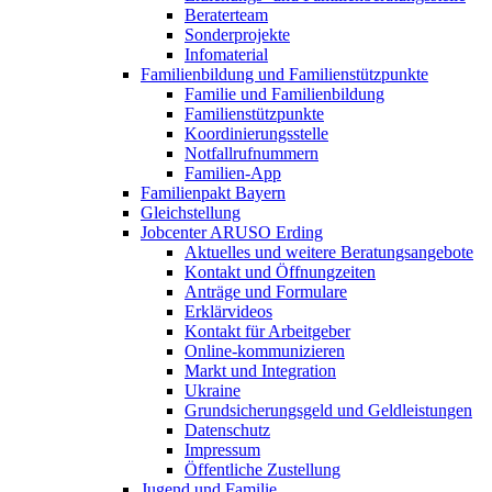
Beraterteam
Sonderprojekte
Infomaterial
Familienbildung und Familienstützpunkte
Familie und Familienbildung
Familienstützpunkte
Koordinierungsstelle
Notfallrufnummern
Familien-App
Familienpakt Bayern
Gleichstellung
Jobcenter ARUSO Erding
Aktuelles und weitere Beratungsangebote
Kontakt und Öffnungzeiten
Anträge und Formulare
Erklärvideos
Kontakt für Arbeitgeber
Online-kommunizieren
Markt und Integration
Ukraine
Grundsicherungsgeld und Geldleistungen
Datenschutz
Impressum
Öffentliche Zustellung
Jugend und Familie