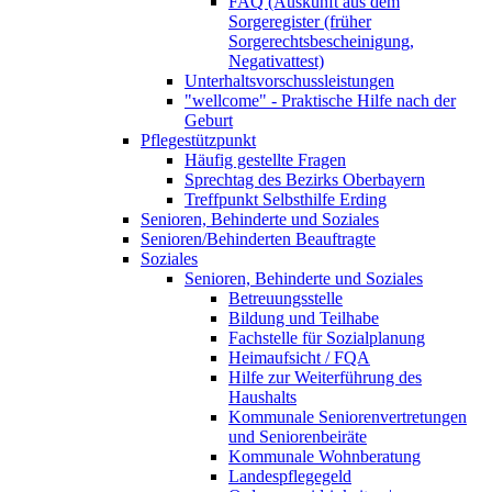
FAQ (Auskunft aus dem
Sorgeregister (früher
Sorgerechtsbescheinigung,
Negativattest)
Unterhaltsvorschussleistungen
"wellcome" - Praktische Hilfe nach der
Geburt
Pflegestützpunkt
Häufig gestellte Fragen
Sprechtag des Bezirks Oberbayern
Treffpunkt Selbsthilfe Erding
Senioren, Behinderte und Soziales
Senioren/Behinderten Beauftragte
Soziales
Senioren, Behinderte und Soziales
Betreuungsstelle
Bildung und Teilhabe
Fachstelle für Sozialplanung
Heimaufsicht / FQA
Hilfe zur Weiterführung des
Haushalts
Kommunale Seniorenvertretungen
und Seniorenbeiräte
Kommunale Wohnberatung
Landespflegegeld