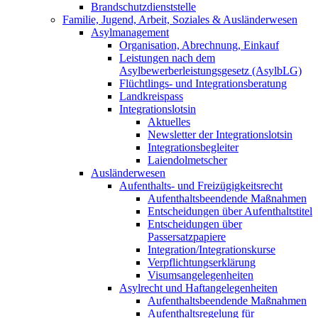
Brandschutzdienststelle
Familie, Jugend, Arbeit, Soziales & Ausländerwesen
Asylmanagement
Organisation, Abrechnung, Einkauf
Leistungen nach dem
Asylbewerberleistungsgesetz (AsylbLG)
Flüchtlings- und Integrationsberatung
Landkreispass
Integrationslotsin
Aktuelles
Newsletter der Integrationslotsin
Integrationsbegleiter
Laiendolmetscher
Ausländerwesen
Aufenthalts- und Freizügigkeitsrecht
Aufenthaltsbeendende Maßnahmen
Entscheidungen über Aufenthaltstitel
Entscheidungen über
Passersatzpapiere
Integration/Integrationskurse
Verpflichtungserklärung
Visumsangelegenheiten
Asylrecht und Haftangelegenheiten
Aufenthaltsbeendende Maßnahmen
Aufenthaltsregelung für