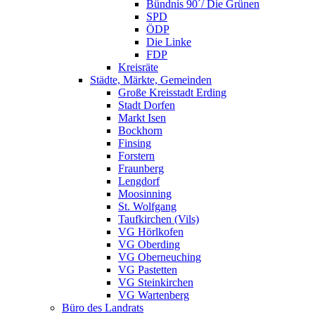
Bündnis 90´/ Die Grünen
SPD
ÖDP
Die Linke
FDP
Kreisräte
Städte, Märkte, Gemeinden
Große Kreisstadt Erding
Stadt Dorfen
Markt Isen
Bockhorn
Finsing
Forstern
Fraunberg
Lengdorf
Moosinning
St. Wolfgang
Taufkirchen (Vils)
VG Hörlkofen
VG Oberding
VG Oberneuching
VG Pastetten
VG Steinkirchen
VG Wartenberg
Büro des Landrats