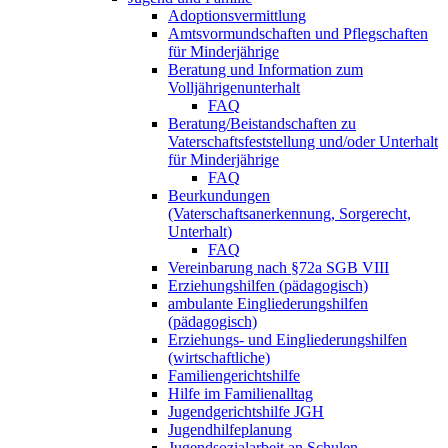
Adoptionsvermittlung
Amtsvormundschaften und Pflegschaften
für Minderjährige
Beratung und Information zum
Volljährigenunterhalt
FAQ
Beratung/Beistandschaften zu
Vaterschaftsfeststellung und/oder Unterhalt
für Minderjährige
FAQ
Beurkundungen
(Vaterschaftsanerkennung, Sorgerecht,
Unterhalt)
FAQ
Vereinbarung nach §72a SGB VIII
Erziehungshilfen (pädagogisch)
ambulante Eingliederungshilfen
(pädagogisch)
Erziehungs- und Eingliederungshilfen
(wirtschaftliche)
Familiengerichtshilfe
Hilfe im Familienalltag
Jugendgerichtshilfe JGH
Jugendhilfeplanung
Jugendsozialarbeit an Schulen