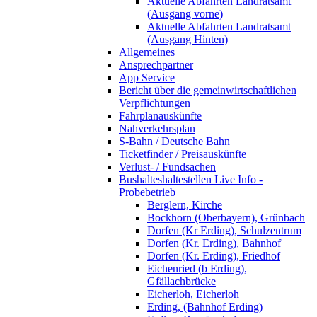
Aktuelle Abfahrten Landratsamt
(Ausgang vorne)
Aktuelle Abfahrten Landratsamt
(Ausgang Hinten)
Allgemeines
Ansprechpartner
App Service
Bericht über die gemeinwirtschaftlichen
Verpflichtungen
Fahrplanauskünfte
Nahverkehrsplan
S-Bahn / Deutsche Bahn
Ticketfinder / Preisauskünfte
Verlust- / Fundsachen
Bushalteshaltestellen Live Info -
Probebetrieb
Berglern, Kirche
Bockhorn (Oberbayern), Grünbach
Dorfen (Kr Erding), Schulzentrum
Dorfen (Kr. Erding), Bahnhof
Dorfen (Kr. Erding), Friedhof
Eichenried (b Erding),
Gfällachbrücke
Eicherloh, Eicherloh
Erding, (Bahnhof Erding)