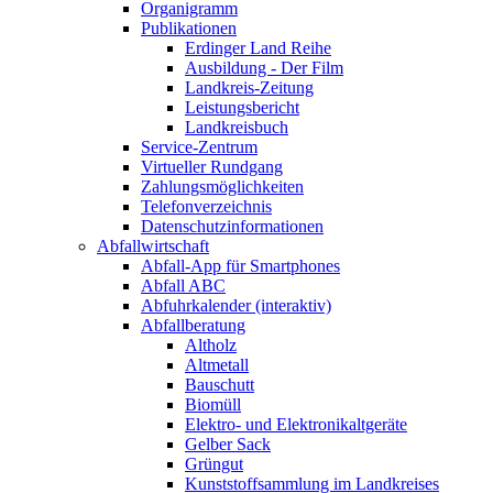
Organigramm
Publikationen
Erdinger Land Reihe
Ausbildung - Der Film
Landkreis-Zeitung
Leistungsbericht
Landkreisbuch
Service-Zentrum
Virtueller Rundgang
Zahlungsmöglichkeiten
Telefonverzeichnis
Datenschutzinformationen
Abfallwirtschaft
Abfall-App für Smartphones
Abfall ABC
Abfuhrkalender (interaktiv)
Abfallberatung
Altholz
Altmetall
Bauschutt
Biomüll
Elektro- und Elektronikaltgeräte
Gelber Sack
Grüngut
Kunststoffsammlung im Landkreises