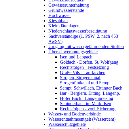
Gewässerunterhaltung
Grundwasserstände
Hochwasser
Kiesabbau
Kleinkläranlagen
Niederschlagswasserbeseitigung
Sachverständige (1. PSW, 2. nach §53
AwSV)
Umgang mit wassergefährdenden Stoffen
Überschwemmungsgebiete
Isen und Lappach
Goldach - Dorfen, St. Wolfgang
Rechtsfolgen - Festsetzung
Große Vils - Taufkirchen
Strogen, Strogenkanal,
Strogenflutkanal und Sempt
Sempt, Schwillach, Eittinger Bach
Isar - Berglern, Eitting, Langenp.
Hofer Bach - Langenpreising
Schinderbach im Markt Isen
Rechtsfolgen - vorl. Sicherung
Wasser- und Bodenverbände
Wasserentnahmeentgelt (Wassercent)
Wasserschutzgebiete