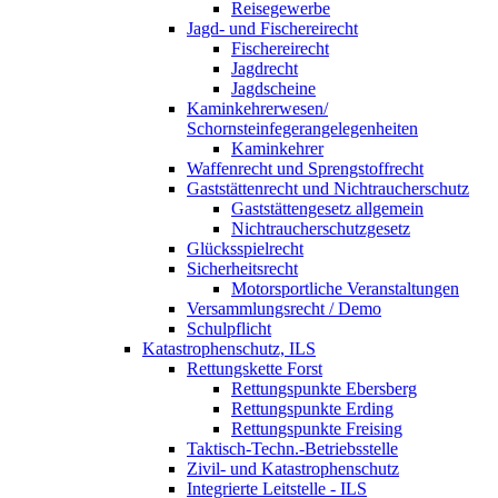
Reisegewerbe
Jagd- und Fischereirecht
Fischereirecht
Jagdrecht
Jagdscheine
Kaminkehrerwesen/
Schornsteinfegerangelegenheiten
Kaminkehrer
Waffenrecht und Sprengstoffrecht
Gaststättenrecht und Nichtraucherschutz
Gaststättengesetz allgemein
Nichtraucherschutzgesetz
Glücksspielrecht
Sicherheitsrecht
Motorsportliche Veranstaltungen
Versammlungsrecht / Demo
Schulpflicht
Katastrophenschutz, ILS
Rettungskette Forst
Rettungspunkte Ebersberg
Rettungspunkte Erding
Rettungspunkte Freising
Taktisch-Techn.-Betriebsstelle
Zivil- und Katastrophenschutz
Integrierte Leitstelle - ILS