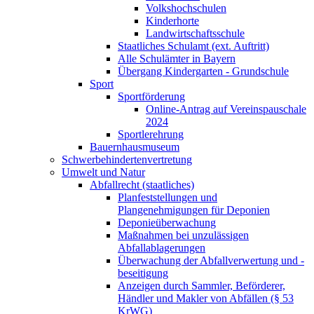
Volkshochschulen
Kinderhorte
Landwirtschaftsschule
Staatliches Schulamt (ext. Auftritt)
Alle Schulämter in Bayern
Übergang Kindergarten - Grundschule
Sport
Sportförderung
Online-Antrag auf Vereinspauschale
2024
Sportlerehrung
Bauernhausmuseum
Schwerbehindertenvertretung
Umwelt und Natur
Abfallrecht (staatliches)
Planfeststellungen und
Plangenehmigungen für Deponien
Deponieüberwachung
Maßnahmen bei unzulässigen
Abfallablagerungen
Überwachung der Abfallverwertung und -
beseitigung
Anzeigen durch Sammler, Beförderer,
Händler und Makler von Abfällen (§ 53
KrWG)