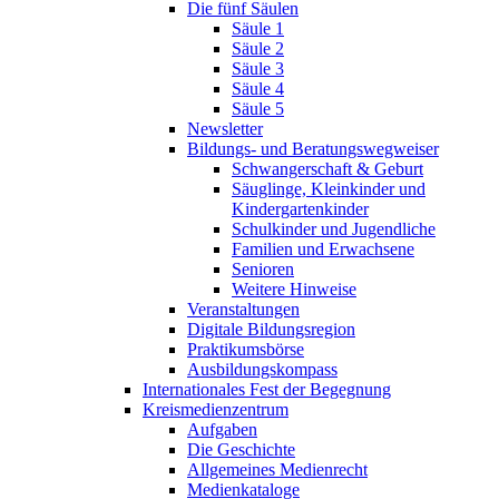
Die fünf Säulen
Säule 1
Säule 2
Säule 3
Säule 4
Säule 5
Newsletter
Bildungs- und Beratungswegweiser
Schwangerschaft & Geburt
Säuglinge, Kleinkinder und
Kindergartenkinder
Schulkinder und Jugendliche
Familien und Erwachsene
Senioren
Weitere Hinweise
Veranstaltungen
Digitale Bildungsregion
Praktikumsbörse
Ausbildungskompass
Internationales Fest der Begegnung
Kreismedienzentrum
Aufgaben
Die Geschichte
Allgemeines Medienrecht
Medienkataloge