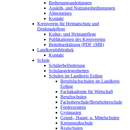
Bedienungsanleitungen
Ausleih- und Nutzungsbedingungen
Allgemeines
Kontakt
Kreisverein für Heimatschutz und
Denkmalpflege
Kultur- und Heimatpflege
Publikationen des Kreisvereins
Beitrittserklärung (PDF 1MB)
Landkreisbibliothek
Kontakt
Schule
Schülerbeförderung
Schulangelegenheiten
Schulen im Landkreis Erding
Berufsfachschulen im Landkreis
Erding
Fachakademie für Wirtschaft
Berufsschulen
Fachoberschule/Berufsoberschule
Förderzentren
Gymnasien
Grund-, Haupt- u. Mittelschulen
Kreismusikschule
Realschulen