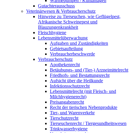
Wärmepumpen / Kühlanlagen
Gutachterausschuss
Veterinärwesen & Verbraucherschutz
Hinweise zu Tierseuchen, wie Geflügelpest,
Afrikanische Schweinepest und
Blauzungenkrankheit
Fleischhygiene
Lebensmittelüberwachung
Aufgaben und Zuständigkeiten
Gebietsaufteilung
Verbraucherbeschwerde
Verbraucherschutz
Apothekenrecht
Betäubungs- und (Tier-) Arzneimittelrecht
Friedhofs- und Bestattungsrecht
Aufsicht über die Heilkunde
Infektionsschutzrecht
Lebensmittelrecht (mit Fleisch- und
Milchhygienerecht)
Preisangabenrecht
Recht der tierischen Nebenprodukte
Tier- und Warenverkehr
Tierschutzrecht
Tierseuchenrecht / Tiergesundheitswesen
Trinkwasserhygiene