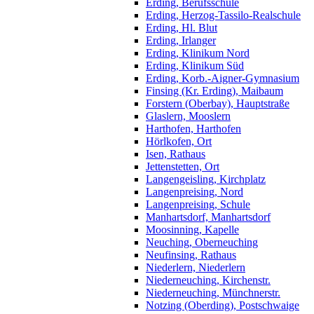
Erding, Berufsschule
Erding, Herzog-Tassilo-Realschule
Erding, Hl. Blut
Erding, Irlanger
Erding, Klinikum Nord
Erding, Klinikum Süd
Erding, Korb.-Aigner-Gymnasium
Finsing (Kr. Erding), Maibaum
Forstern (Oberbay), Hauptstraße
Glaslern, Mooslern
Harthofen, Harthofen
Hörlkofen, Ort
Isen, Rathaus
Jettenstetten, Ort
Langengeisling, Kirchplatz
Langenpreising, Nord
Langenpreising, Schule
Manhartsdorf, Manhartsdorf
Moosinning, Kapelle
Neuching, Oberneuching
Neufinsing, Rathaus
Niederlern, Niederlern
Niederneuching, Kirchenstr.
Niederneuching, Münchnerstr.
Notzing (Oberding), Postschwaige