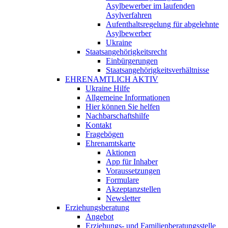
Asylbewerber im laufenden
Asylverfahren
Aufenthaltsregelung für abgelehnte
Asylbewerber
Ukraine
Staatsangehörigkeitsrecht
Einbürgerungen
Staatsangehörigkeitsverhältnisse
EHRENAMTLICH AKTIV
Ukraine Hilfe
Allgemeine Informationen
Hier können Sie helfen
Nachbarschaftshilfe
Kontakt
Fragebögen
Ehrenamtskarte
Aktionen
App für Inhaber
Voraussetzungen
Formulare
Akzeptanzstellen
Newsletter
Erziehungsberatung
Angebot
Erziehungs- und Familienberatungsstelle