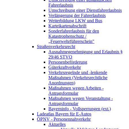
Fahrerlaubnis
Umschreibung einer Dienstfahrerlaubnis
Verlängerung der Fahrerlaubnis
Weiterbildung LKW und Bus
Karteikartenabschrift
Sonderfahrerlaubnis für den
Katastrophenschutz /
„Feuerwehrführerschein"
Straßenverkehrsrecht
Ausnahmegenehmigung und Erlaubnis §
29/46 STVO
Personenbeförderung
Güterkraftverkehr
Verkehrsregelnde und -lenkende
Maßnahmen (Verkehrsrechtliche
Anordnungen)
Maßnahmen wegen Arbeiten -
Antragsformular
Maßnahmen wegen Veranstaltung -
Antragsformular
Bayerninfo - Vollsperrungen (ext.)
Ladeatlas Bayern für E-Autos
ÖPNV - Personennahverkehr
Aktuelles