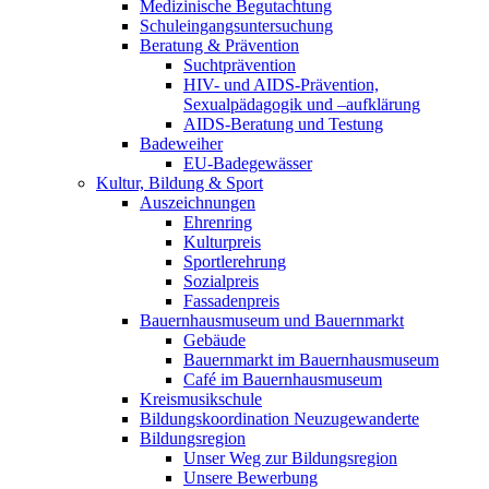
Medizinische Begutachtung
Schuleingangsuntersuchung
Beratung & Prävention
Suchtprävention
HIV- und AIDS-Prävention,
Sexualpädagogik und –aufklärung
AIDS-Beratung und Testung
Badeweiher
EU-Badegewässer
Kultur, Bildung & Sport
Auszeichnungen
Ehrenring
Kulturpreis
Sportlerehrung
Sozialpreis
Fassadenpreis
Bauernhausmuseum und Bauernmarkt
Gebäude
Bauernmarkt im Bauernhausmuseum
Café im Bauernhausmuseum
Kreismusikschule
Bildungskoordination Neuzugewanderte
Bildungsregion
Unser Weg zur Bildungsregion
Unsere Bewerbung