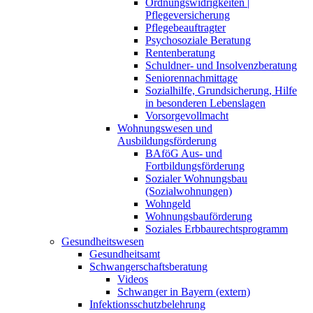
Ordnungswidrigkeiten |
Pflegeversicherung
Pflegebeauftragter
Psychosoziale Beratung
Rentenberatung
Schuldner- und Insolvenzberatung
Seniorennachmittage
Sozialhilfe, Grundsicherung, Hilfe
in besonderen Lebenslagen
Vorsorgevollmacht
Wohnungswesen und
Ausbildungsförderung
BAföG Aus- und
Fortbildungsförderung
Sozialer Wohnungsbau
(Sozialwohnungen)
Wohngeld
Wohnungsbauförderung
Soziales Erbbaurechtsprogramm
Gesundheitswesen
Gesundheitsamt
Schwangerschaftsberatung
Videos
Schwanger in Bayern (extern)
Infektionsschutzbelehrung