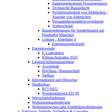
Sanierungskonzept Notzingermoos
Technische Bauaufsicht
Verfahrensfreiheit von Abbrüchen /
Anzeige von Abbrüchen
Versammlungsstättenverordnung
Vorbescheide
Baugenehmigung für Sonderbauten am
Flughafen München
Leitung - Abteilung 4
Enteignungsbehörde
Energiewende
E-Ladesäulen
Klimaschutzatlas 2025
Liegenschaftsmanagement
Asylobjekt
Hochbau | Bauunterhalt
Tiefbau
Informationen und Hinweise
Straßenbau
B15 NEU
Nordumfahrung ED 99
Wirtschaftsförderung
Wohnungsbauförderung
Wohnungswesen und Ausbildungsförderung
Fahrzeug, Verkehr, Sicherheit & Gewerbe