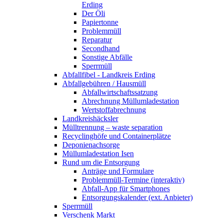
Erding
Der Öli
Papiertonne
Problemmüll
Reparatur
Secondhand
Sonstige Abfälle
Sperrmüll
Abfallfibel - Landkreis Erding
Abfallgebühren / Hausmüll
Abfallwirtschaftssatzung
Abrechnung Müllumladestation
Wertstoffabrechnung
Landkreishäcksler
Mülltrennung – waste separation
Recyclinghöfe und Containerplätze
Deponienachsorge
Müllumladestation Isen
Rund um die Entsorgung
Anträge und Formulare
Problemmüll-Termine (interaktiv)
Abfall-App für Smartphones
Entsorgungskalender (ext. Anbieter)
Sperrmüll
Verschenk Markt