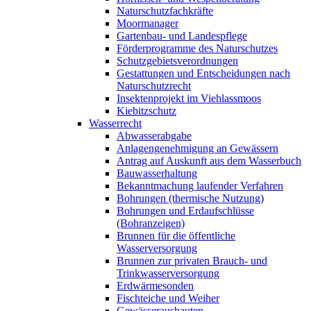
Naturschutzfachkräfte
Moormanager
Gartenbau- und Landespflege
Förderprogramme des Naturschutzes
Schutzgebietsverordnungen
Gestattungen und Entscheidungen nach
Naturschutzrecht
Insektenprojekt im Viehlassmoos
Kiebitzschutz
Wasserrecht
Abwasserabgabe
Anlagengenehmigung an Gewässern
Antrag auf Auskunft aus dem Wasserbuch
Bauwasserhaltung
Bekanntmachung laufender Verfahren
Bohrungen (thermische Nutzung)
Bohrungen und Erdaufschlüsse
(Bohranzeigen)
Brunnen für die öffentliche
Wasserversorgung
Brunnen zur privaten Brauch- und
Trinkwasserversorgung
Erdwärmesonden
Fischteiche und Weiher
Gewässerausbauten