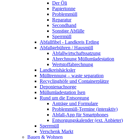
Der Öli
Papiertonne
Problemmüll
Reparatur
Secondhand
Sonstige Abfälle
Sperrmüll
Abfallfibel - Landkreis Erding
Abfallgebühren / Hausmüll
Abfallwirtschaftssatzung
Abrechnung Müllumladestation
Wertstoffabrechnung
Landkreishäcksler
Mülltrennung – waste separation
Recyclinghöfe und Containerplätze
Deponienachsorge
Müllumladestation Isen
Rund um die Entsorgung
Anträge und Formulare
Problemmüll-Termine (interaktiv)
Abfall-App für Smartphones
Entsorgungskalender (ext. Anbieter)
Sperrmüll
Verschenk Markt
Bauen & Wohnen