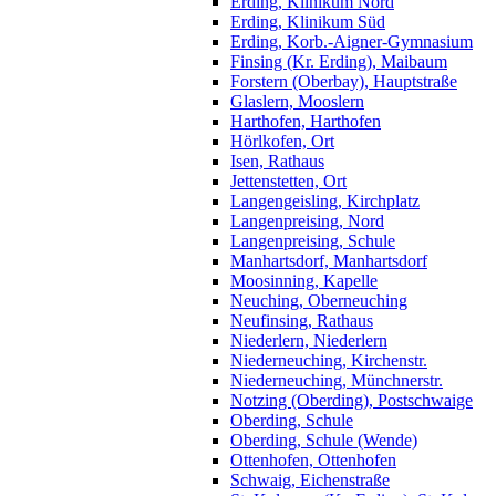
Erding, Klinikum Nord
Erding, Klinikum Süd
Erding, Korb.-Aigner-Gymnasium
Finsing (Kr. Erding), Maibaum
Forstern (Oberbay), Hauptstraße
Glaslern, Mooslern
Harthofen, Harthofen
Hörlkofen, Ort
Isen, Rathaus
Jettenstetten, Ort
Langengeisling, Kirchplatz
Langenpreising, Nord
Langenpreising, Schule
Manhartsdorf, Manhartsdorf
Moosinning, Kapelle
Neuching, Oberneuching
Neufinsing, Rathaus
Niederlern, Niederlern
Niederneuching, Kirchenstr.
Niederneuching, Münchnerstr.
Notzing (Oberding), Postschwaige
Oberding, Schule
Oberding, Schule (Wende)
Ottenhofen, Ottenhofen
Schwaig, Eichenstraße