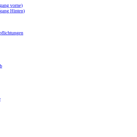
gang vorne)
gang Hinten)
pflichtungen
eb
e