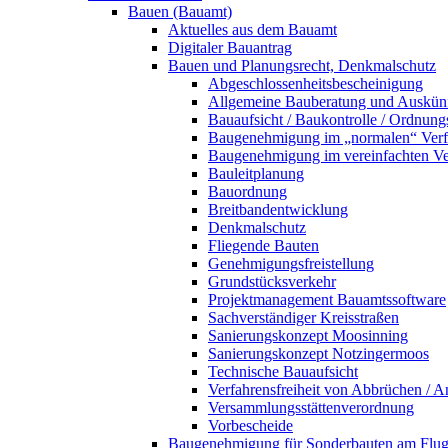
Bauen (Bauamt)
Aktuelles aus dem Bauamt
Digitaler Bauantrag
Bauen und Planungsrecht, Denkmalschutz
Abgeschlossenheitsbescheinigung
Allgemeine Bauberatung und Auskün
Bauaufsicht / Baukontrolle / Ordnung
Baugenehmigung im „normalen“ Verf
Baugenehmigung im vereinfachten Ve
Bauleitplanung
Bauordnung
Breitbandentwicklung
Denkmalschutz
Fliegende Bauten
Genehmigungsfreistellung
Grundstücksverkehr
Projektmanagement Bauamtssoftware
Sachverständiger Kreisstraßen
Sanierungskonzept Moosinning
Sanierungskonzept Notzingermoos
Technische Bauaufsicht
Verfahrensfreiheit von Abbrüchen / 
Versammlungsstättenverordnung
Vorbescheide
Baugenehmigung für Sonderbauten am Flu