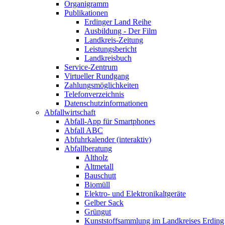
Organigramm
Publikationen
Erdinger Land Reihe
Ausbildung - Der Film
Landkreis-Zeitung
Leistungsbericht
Landkreisbuch
Service-Zentrum
Virtueller Rundgang
Zahlungsmöglichkeiten
Telefonverzeichnis
Datenschutzinformationen
Abfallwirtschaft
Abfall-App für Smartphones
Abfall ABC
Abfuhrkalender (interaktiv)
Abfallberatung
Altholz
Altmetall
Bauschutt
Biomüll
Elektro- und Elektronikaltgeräte
Gelber Sack
Grüngut
Kunststoffsammlung im Landkreises Erding