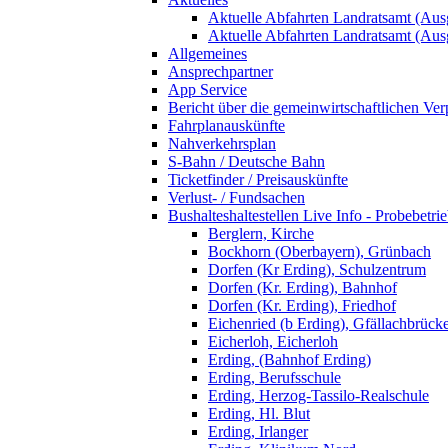
Aktuelle Abfahrten Landratsamt (Aus
Aktuelle Abfahrten Landratsamt (Aus
Allgemeines
Ansprechpartner
App Service
Bericht über die gemeinwirtschaftlichen Ver
Fahrplanauskünfte
Nahverkehrsplan
S-Bahn / Deutsche Bahn
Ticketfinder / Preisauskünfte
Verlust- / Fundsachen
Bushalteshaltestellen Live Info - Probebetri
Berglern, Kirche
Bockhorn (Oberbayern), Grünbach
Dorfen (Kr Erding), Schulzentrum
Dorfen (Kr. Erding), Bahnhof
Dorfen (Kr. Erding), Friedhof
Eichenried (b Erding), Gfällachbrück
Eicherloh, Eicherloh
Erding, (Bahnhof Erding)
Erding, Berufsschule
Erding, Herzog-Tassilo-Realschule
Erding, Hl. Blut
Erding, Irlanger