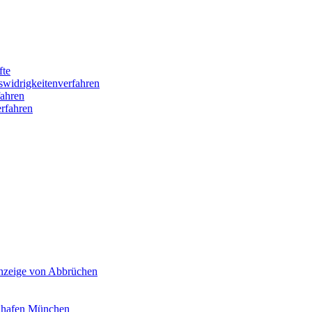
fte
swidrigkeitenverfahren
ahren
rfahren
Anzeige von Abbrüchen
ghafen München