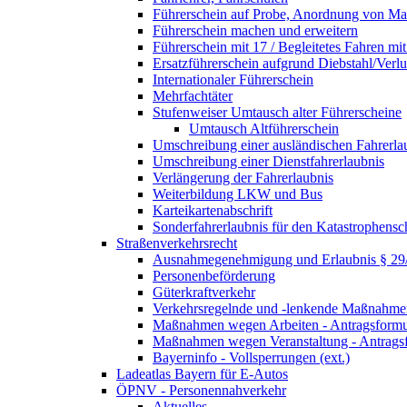
Führerschein auf Probe, Anordnung von 
Führerschein machen und erweitern
Führerschein mit 17 / Begleitetes Fahren mit
Ersatzführerschein aufgrund Diebstahl/Ver
Internationaler Führerschein
Mehrfachtäter
Stufenweiser Umtausch alter Führerscheine
Umtausch Altführerschein
Umschreibung einer ausländischen Fahrerla
Umschreibung einer Dienstfahrerlaubnis
Verlängerung der Fahrerlaubnis
Weiterbildung LKW und Bus
Karteikartenabschrift
Sonderfahrerlaubnis für den Katastrophensc
Straßenverkehrsrecht
Ausnahmegenehmigung und Erlaubnis § 2
Personenbeförderung
Güterkraftverkehr
Verkehrsregelnde und -lenkende Maßnahmen
Maßnahmen wegen Arbeiten - Antragsformu
Maßnahmen wegen Veranstaltung - Antrags
Bayerninfo - Vollsperrungen (ext.)
Ladeatlas Bayern für E-Autos
ÖPNV - Personennahverkehr
Aktuelles