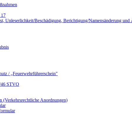
Maßnahmen
 17
lust, Unleserlichkeit/Beschädigung, Berichtigung/Namensänderung un
ubnis
hutz / „Feuerwehrführerschein"
9/46 STVO
 (Verkehrsrechtliche Anordnungen)
lar
formular