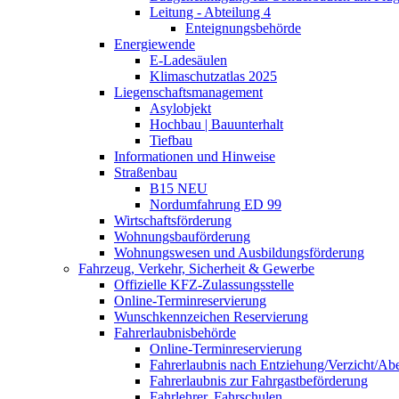
Leitung - Abteilung 4
Enteignungsbehörde
Energiewende
E-Ladesäulen
Klimaschutzatlas 2025
Liegenschaftsmanagement
Asylobjekt
Hochbau | Bauunterhalt
Tiefbau
Informationen und Hinweise
Straßenbau
B15 NEU
Nordumfahrung ED 99
Wirtschaftsförderung
Wohnungsbauförderung
Wohnungswesen und Ausbildungsförderung
Fahrzeug, Verkehr, Sicherheit & Gewerbe
Offizielle KFZ-Zulassungsstelle
Online-Terminreservierung
Wunschkennzeichen Reservierung
Fahrerlaubnisbehörde
Online-Terminreservierung
Fahrerlaubnis nach Entziehung/Verzicht/A
Fahrerlaubnis zur Fahrgastbeförderung
Fahrlehrer, Fahrschulen