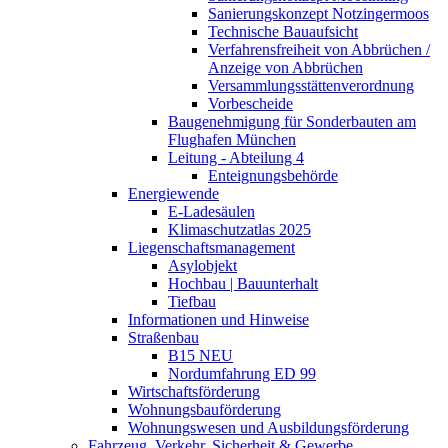
Sanierungskonzept Notzingermoos
Technische Bauaufsicht
Verfahrensfreiheit von Abbrüchen /
Anzeige von Abbrüchen
Versammlungsstättenverordnung
Vorbescheide
Baugenehmigung für Sonderbauten am
Flughafen München
Leitung - Abteilung 4
Enteignungsbehörde
Energiewende
E-Ladesäulen
Klimaschutzatlas 2025
Liegenschaftsmanagement
Asylobjekt
Hochbau | Bauunterhalt
Tiefbau
Informationen und Hinweise
Straßenbau
B15 NEU
Nordumfahrung ED 99
Wirtschaftsförderung
Wohnungsbauförderung
Wohnungswesen und Ausbildungsförderung
Fahrzeug, Verkehr, Sicherheit & Gewerbe