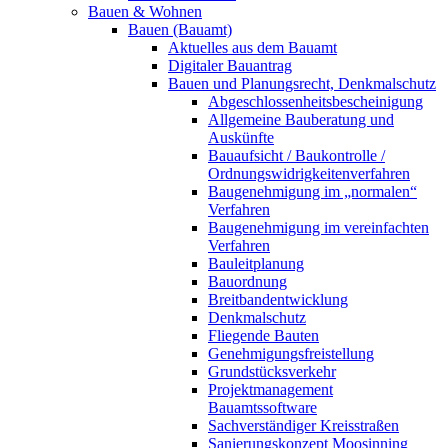
Bauen & Wohnen
Bauen (Bauamt)
Aktuelles aus dem Bauamt
Digitaler Bauantrag
Bauen und Planungsrecht, Denkmalschutz
Abgeschlossenheitsbescheinigung
Allgemeine Bauberatung und
Auskünfte
Bauaufsicht / Baukontrolle /
Ordnungswidrigkeitenverfahren
Baugenehmigung im „normalen“
Verfahren
Baugenehmigung im vereinfachten
Verfahren
Bauleitplanung
Bauordnung
Breitbandentwicklung
Denkmalschutz
Fliegende Bauten
Genehmigungsfreistellung
Grundstücksverkehr
Projektmanagement
Bauamtssoftware
Sachverständiger Kreisstraßen
Sanierungskonzept Moosinning