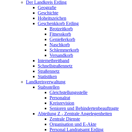
Der Landkreis Erding
Geografie
Geschichte
Hoheitszeichen
Geschenkkorb Erding
Brotzeitkorb
Fitnesskorb
Genießerkorb
Naschkorb
Schlemmerkorb
Versandkorb
Internetbreitband
Schnellstraßennetz
Straßennetz
Statistiken
Landkreisverwaltung
Stabsstellen
Gleichstellungsstelle
Personalrat
Kreisrevision
Senioren und Behindertenbeauftragte
Abteilung Z - Zentrale Angelegenheiten
Zentrale Dienste
Organisation und E-Akte
Personal Landratsamt Erding