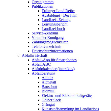
Organigramm
Publikationen
Erdinger Land Reihe
Ausbildung - Der Film
Landkreis-Zeitung
Leistungsbericht
Landkreisbuch
Service-Zentrum
Virtueller Rundgang
Zahlungsmöglichkeiten
Telefonverzeichnis
Datenschutzinformationen
Abfallwirtschaft
Abfall-App für Smartphones
Abfall ABC
Abfuhrkalender (interaktiv)
Abfallberatung
Altholz
Altmetall
Bauschutt
Biomüll
Elektro- und Elektronikaltgeräte
Gelber Sack
Grüngut
Kunststoffsammlung im Landkreises