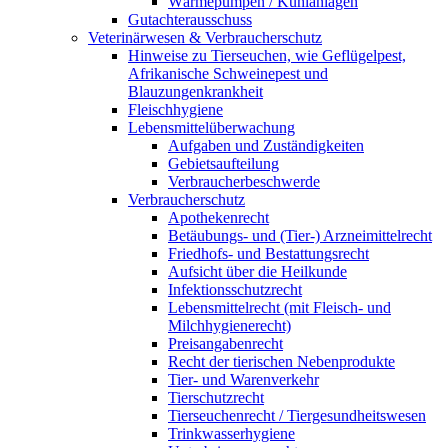
Wärmepumpen / Kühlanlagen
Gutachterausschuss
Veterinärwesen & Verbraucherschutz
Hinweise zu Tierseuchen, wie Geflügelpest,
Afrikanische Schweinepest und
Blauzungenkrankheit
Fleischhygiene
Lebensmittelüberwachung
Aufgaben und Zuständigkeiten
Gebietsaufteilung
Verbraucherbeschwerde
Verbraucherschutz
Apothekenrecht
Betäubungs- und (Tier-) Arzneimittelrecht
Friedhofs- und Bestattungsrecht
Aufsicht über die Heilkunde
Infektionsschutzrecht
Lebensmittelrecht (mit Fleisch- und
Milchhygienerecht)
Preisangabenrecht
Recht der tierischen Nebenprodukte
Tier- und Warenverkehr
Tierschutzrecht
Tierseuchenrecht / Tiergesundheitswesen
Trinkwasserhygiene