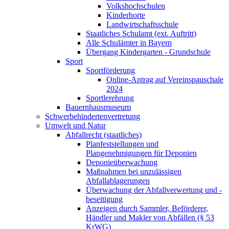
Volkshochschulen
Kinderhorte
Landwirtschaftsschule
Staatliches Schulamt (ext. Auftritt)
Alle Schulämter in Bayern
Übergang Kindergarten - Grundschule
Sport
Sportförderung
Online-Antrag auf Vereinspauschale
2024
Sportlerehrung
Bauernhausmuseum
Schwerbehindertenvertretung
Umwelt und Natur
Abfallrecht (staatliches)
Planfeststellungen und
Plangenehmigungen für Deponien
Deponieüberwachung
Maßnahmen bei unzulässigen
Abfallablagerungen
Überwachung der Abfallverwertung und -
beseitigung
Anzeigen durch Sammler, Beförderer,
Händler und Makler von Abfällen (§ 53
KrWG)