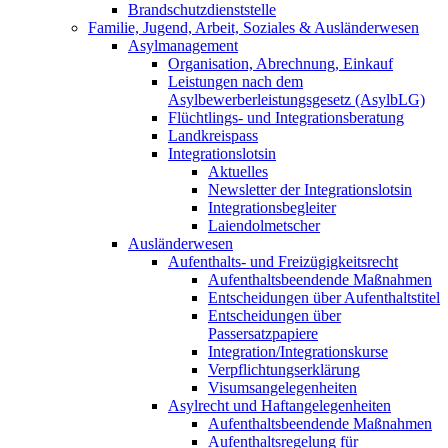
Brandschutzdienststelle
Familie, Jugend, Arbeit, Soziales & Ausländerwesen
Asylmanagement
Organisation, Abrechnung, Einkauf
Leistungen nach dem
Asylbewerberleistungsgesetz (AsylbLG)
Flüchtlings- und Integrationsberatung
Landkreispass
Integrationslotsin
Aktuelles
Newsletter der Integrationslotsin
Integrationsbegleiter
Laiendolmetscher
Ausländerwesen
Aufenthalts- und Freizügigkeitsrecht
Aufenthaltsbeendende Maßnahmen
Entscheidungen über Aufenthaltstitel
Entscheidungen über
Passersatzpapiere
Integration/Integrationskurse
Verpflichtungserklärung
Visumsangelegenheiten
Asylrecht und Haftangelegenheiten
Aufenthaltsbeendende Maßnahmen
Aufenthaltsregelung für