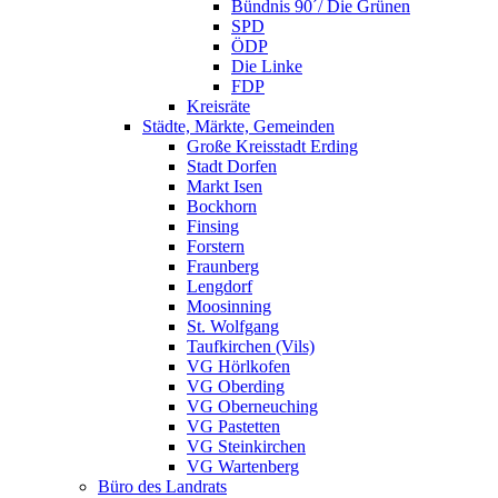
Bündnis 90´/ Die Grünen
SPD
ÖDP
Die Linke
FDP
Kreisräte
Städte, Märkte, Gemeinden
Große Kreisstadt Erding
Stadt Dorfen
Markt Isen
Bockhorn
Finsing
Forstern
Fraunberg
Lengdorf
Moosinning
St. Wolfgang
Taufkirchen (Vils)
VG Hörlkofen
VG Oberding
VG Oberneuching
VG Pastetten
VG Steinkirchen
VG Wartenberg
Büro des Landrats