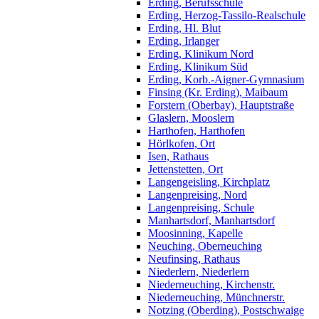
Erding, Berufsschule
Erding, Herzog-Tassilo-Realschule
Erding, Hl. Blut
Erding, Irlanger
Erding, Klinikum Nord
Erding, Klinikum Süd
Erding, Korb.-Aigner-Gymnasium
Finsing (Kr. Erding), Maibaum
Forstern (Oberbay), Hauptstraße
Glaslern, Mooslern
Harthofen, Harthofen
Hörlkofen, Ort
Isen, Rathaus
Jettenstetten, Ort
Langengeisling, Kirchplatz
Langenpreising, Nord
Langenpreising, Schule
Manhartsdorf, Manhartsdorf
Moosinning, Kapelle
Neuching, Oberneuching
Neufinsing, Rathaus
Niederlern, Niederlern
Niederneuching, Kirchenstr.
Niederneuching, Münchnerstr.
Notzing (Oberding), Postschwaige