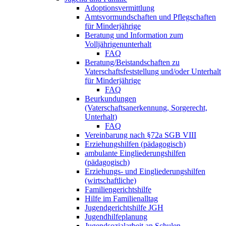
Adoptionsvermittlung
Amtsvormundschaften und Pflegschaften
für Minderjährige
Beratung und Information zum
Volljährigenunterhalt
FAQ
Beratung/Beistandschaften zu
Vaterschaftsfeststellung und/oder Unterhalt
für Minderjährige
FAQ
Beurkundungen
(Vaterschaftsanerkennung, Sorgerecht,
Unterhalt)
FAQ
Vereinbarung nach §72a SGB VIII
Erziehungshilfen (pädagogisch)
ambulante Eingliederungshilfen
(pädagogisch)
Erziehungs- und Eingliederungshilfen
(wirtschaftliche)
Familiengerichtshilfe
Hilfe im Familienalltag
Jugendgerichtshilfe JGH
Jugendhilfeplanung
Jugendsozialarbeit an Schulen