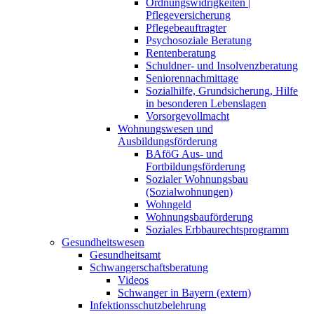
Ordnungswidrigkeiten |
Pflegeversicherung
Pflegebeauftragter
Psychosoziale Beratung
Rentenberatung
Schuldner- und Insolvenzberatung
Seniorennachmittage
Sozialhilfe, Grundsicherung, Hilfe
in besonderen Lebenslagen
Vorsorgevollmacht
Wohnungswesen und
Ausbildungsförderung
BAföG Aus- und
Fortbildungsförderung
Sozialer Wohnungsbau
(Sozialwohnungen)
Wohngeld
Wohnungsbauförderung
Soziales Erbbaurechtsprogramm
Gesundheitswesen
Gesundheitsamt
Schwangerschaftsberatung
Videos
Schwanger in Bayern (extern)
Infektionsschutzbelehrung