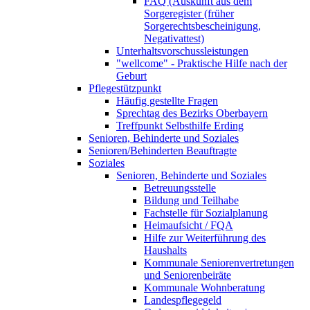
FAQ (Auskunft aus dem
Sorgeregister (früher
Sorgerechtsbescheinigung,
Negativattest)
Unterhaltsvorschussleistungen
"wellcome" - Praktische Hilfe nach der
Geburt
Pflegestützpunkt
Häufig gestellte Fragen
Sprechtag des Bezirks Oberbayern
Treffpunkt Selbsthilfe Erding
Senioren, Behinderte und Soziales
Senioren/Behinderten Beauftragte
Soziales
Senioren, Behinderte und Soziales
Betreuungsstelle
Bildung und Teilhabe
Fachstelle für Sozialplanung
Heimaufsicht / FQA
Hilfe zur Weiterführung des
Haushalts
Kommunale Seniorenvertretungen
und Seniorenbeiräte
Kommunale Wohnberatung
Landespflegegeld