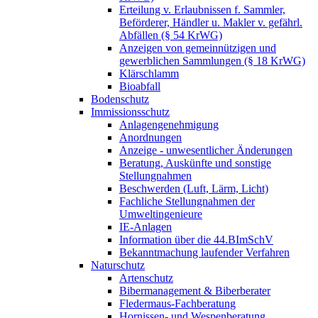
Erteilung v. Erlaubnissen f. Sammler,
Beförderer, Händler u. Makler v. gefährl.
Abfällen (§ 54 KrWG)
Anzeigen von gemeinnützigen und
gewerblichen Sammlungen (§ 18 KrWG)
Klärschlamm
Bioabfall
Bodenschutz
Immissionsschutz
Anlagengenehmigung
Anordnungen
Anzeige - unwesentlicher Änderungen
Beratung, Auskünfte und sonstige
Stellungnahmen
Beschwerden (Luft, Lärm, Licht)
Fachliche Stellungnahmen der
Umweltingenieure
IE-Anlagen
Information über die 44.BImSchV
Bekanntmachung laufender Verfahren
Naturschutz
Artenschutz
Bibermanagement & Biberberater
Fledermaus-Fachberatung
Hornissen- und Wespenberatung