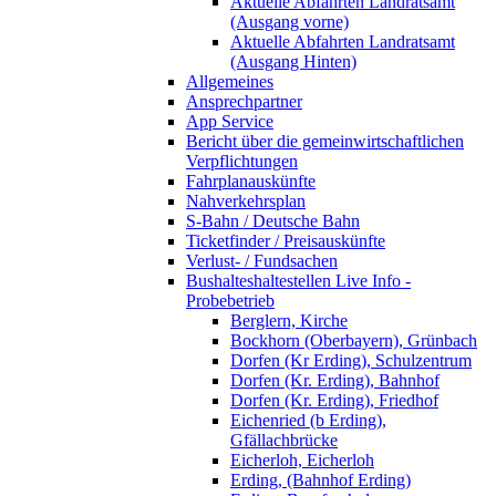
Aktuelle Abfahrten Landratsamt
(Ausgang vorne)
Aktuelle Abfahrten Landratsamt
(Ausgang Hinten)
Allgemeines
Ansprechpartner
App Service
Bericht über die gemeinwirtschaftlichen
Verpflichtungen
Fahrplanauskünfte
Nahverkehrsplan
S-Bahn / Deutsche Bahn
Ticketfinder / Preisauskünfte
Verlust- / Fundsachen
Bushalteshaltestellen Live Info -
Probebetrieb
Berglern, Kirche
Bockhorn (Oberbayern), Grünbach
Dorfen (Kr Erding), Schulzentrum
Dorfen (Kr. Erding), Bahnhof
Dorfen (Kr. Erding), Friedhof
Eichenried (b Erding),
Gfällachbrücke
Eicherloh, Eicherloh
Erding, (Bahnhof Erding)