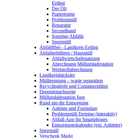
Erding
Der Öli
Papiertonne
Problemmüll
Reparatur
Secondhand
Sonstige Abfälle
Sperrmüll
Abfallfibel - Landkreis Erding
Abfallgebühren / Hausmüll
Abfallwirtschaftssatzung
Abrechnung Müllumladestation
Wertstoffabrechnung
Landkreishäcksler
Mülltrennung – waste separation
Recyclinghöfe und Containerplätze
Deponienachsorge
Müllumladestation Isen
Rund um die Entsorgung
Anträge und Formulare
Problemmüll-Termine (interaktiv)
Abfall-App für Smartphones
Entsorgungskalender (ext. Anbieter)
Sperrmüll
Verschenk Markt