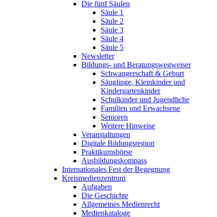
Die fünf Säulen
Säule 1
Säule 2
Säule 3
Säule 4
Säule 5
Newsletter
Bildungs- und Beratungswegweiser
Schwangerschaft & Geburt
Säuglinge, Kleinkinder und
Kindergartenkinder
Schulkinder und Jugendliche
Familien und Erwachsene
Senioren
Weitere Hinweise
Veranstaltungen
Digitale Bildungsregion
Praktikumsbörse
Ausbildungskompass
Internationales Fest der Begegnung
Kreismedienzentrum
Aufgaben
Die Geschichte
Allgemeines Medienrecht
Medienkataloge