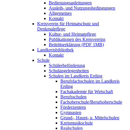
Bedienungsanleitungen
Ausleih- und Nutzungsbedingungen
Allgemeines
Kontakt
Kreisverein für Heimatschutz und
Denkmalpflege
Kultur- und Heimatpflege
Publikationen des Kreisvereins
Beitrittserklärung (PDF 1MB)
Landkreisbibliothek
Kontakt
Schule
Schülerbeförderung
Schulangelegenheiten
Schulen im Landkreis Erding
Berufsfachschulen im Landkreis
Erding
Fachakademie für Wirtschaft
Berufsschulen
Fachoberschule/Berufsoberschule
Förderzentren
Gymnasien
Grund-, Haupt- u. Mittelschulen
Kreismusikschule
Realschulen