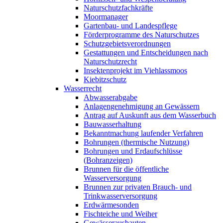
Naturschutzfachkräfte
Moormanager
Gartenbau- und Landespflege
Förderprogramme des Naturschutzes
Schutzgebietsverordnungen
Gestattungen und Entscheidungen nach
Naturschutzrecht
Insektenprojekt im Viehlassmoos
Kiebitzschutz
Wasserrecht
Abwasserabgabe
Anlagengenehmigung an Gewässern
Antrag auf Auskunft aus dem Wasserbuch
Bauwasserhaltung
Bekanntmachung laufender Verfahren
Bohrungen (thermische Nutzung)
Bohrungen und Erdaufschlüsse
(Bohranzeigen)
Brunnen für die öffentliche
Wasserversorgung
Brunnen zur privaten Brauch- und
Trinkwasserversorgung
Erdwärmesonden
Fischteiche und Weiher
Gewässerausbauten