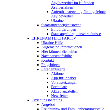
Asylbewerber im laufenden
Asylverfahren
Aufenthaltsregelung für abgelehnte
Asylbewerber
Ukraine
Staatsangehörigkeitsrecht
Einbürgerungen
Staatsangehörigkeitsverhältnisse
EHRENAMTLICH AKTIV
Ukraine Hilfe
Allgemeine Informationen
Hier können Sie helfen
Nachbarschaftshilfe
Kontakt
Fragebögen
Ehrenamtskarte
Aktionen
App für Inhaber
Voraussetzungen
Formulare
Akzeptanzstellen
Newsletter
Erziehungsberatung
Angebot
Erziehungs- und Familienberatungsstelle