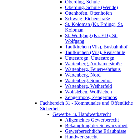
Oberding, Schule
Oberding, Schule (Wende)
Ottenhofen, Ottenhofen
Schwaig, Eichenstraße
St. Koloman (Kr. Erding), St.
Koloman
St. Wolfgang (Kr. ED), St.
Wolfgang
Taufkirchen (Vils), Busbahnhof
Taufkirchen (Vils), Realschule
Unterstrogn, Unterstrogn
Wartenberg, Aufhamerstraße
Wartenberg, Feuerwehrhaus
Wartenberg, Nord
Wartenberg, Sonnenhof
Wartenberg, Weiherfeld
Wolfsleben, Wolfsleben
Zengermoos, Zengermoos
Fachbereich 31 - Kommunales und Öffentliche
Sicherheit
Gewerbe- u. Handwerksrecht
Allgemeines Gewerberecht
Bekämpfung der Schwarzarbeit
Gewerberechtliche Erlaubnisse
Handwerksrecht