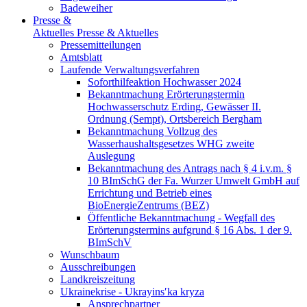
Badeweiher
Presse &
Aktuelles
Presse & Aktuelles
Pressemitteilungen
Amtsblatt
Laufende Verwaltungsverfahren
Soforthilfeaktion Hochwasser 2024
Bekanntmachung Erörterungstermin
Hochwasserschutz Erding, Gewässer II.
Ordnung (Sempt), Ortsbereich Bergham
Bekanntmachung Vollzug des
Wasserhaushaltsgesetzes WHG zweite
Auslegung
Bekanntmachung des Antrags nach § 4 i.v.m. §
10 BImSchG der Fa. Wurzer Umwelt GmbH auf
Errichtung und Betrieb eines
BioEnergieZentrums (BEZ)
Öffentliche Bekanntmachung - Wegfall des
Erörterungstermins aufgrund § 16 Abs. 1 der 9.
BImSchV
Wunschbaum
Ausschreibungen
Landkreiszeitung
Ukrainekrise - Ukrayinsʹka kryza
Ansprechpartner