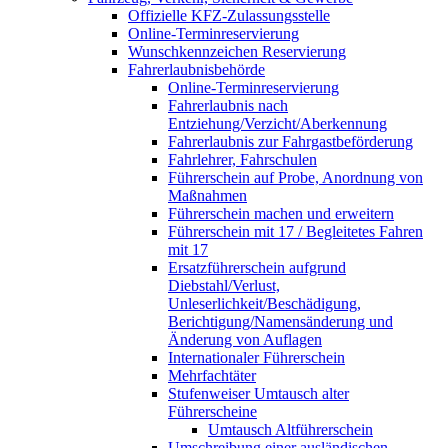
Offizielle KFZ-Zulassungsstelle
Online-Terminreservierung
Wunschkennzeichen Reservierung
Fahrerlaubnisbehörde
Online-Terminreservierung
Fahrerlaubnis nach
Entziehung/Verzicht/Aberkennung
Fahrerlaubnis zur Fahrgastbeförderung
Fahrlehrer, Fahrschulen
Führerschein auf Probe, Anordnung von
Maßnahmen
Führerschein machen und erweitern
Führerschein mit 17 / Begleitetes Fahren
mit 17
Ersatzführerschein aufgrund
Diebstahl/Verlust,
Unleserlichkeit/Beschädigung,
Berichtigung/Namensänderung und
Änderung von Auflagen
Internationaler Führerschein
Mehrfachtäter
Stufenweiser Umtausch alter
Führerscheine
Umtausch Altführerschein
Umschreibung einer ausländischen