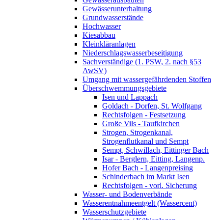
Gewässerunterhaltung
Grundwasserstände
Hochwasser
Kiesabbau
Kleinkläranlagen
Niederschlagswasserbeseitigung
Sachverständige (1. PSW, 2. nach §53
AwSV)
Umgang mit wassergefährdenden Stoffen
Überschwemmungsgebiete
Isen und Lappach
Goldach - Dorfen, St. Wolfgang
Rechtsfolgen - Festsetzung
Große Vils - Taufkirchen
Strogen, Strogenkanal,
Strogenflutkanal und Sempt
Sempt, Schwillach, Eittinger Bach
Isar - Berglern, Eitting, Langenp.
Hofer Bach - Langenpreising
Schinderbach im Markt Isen
Rechtsfolgen - vorl. Sicherung
Wasser- und Bodenverbände
Wasserentnahmeentgelt (Wassercent)
Wasserschutzgebiete