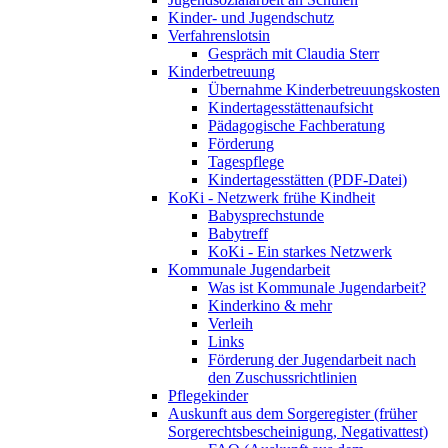
Kinder- und Jugendschutz
Verfahrenslotsin
Gespräch mit Claudia Sterr
Kinderbetreuung
Übernahme Kinderbetreuungskosten
Kindertagesstättenaufsicht
Pädagogische Fachberatung
Förderung
Tagespflege
Kindertagesstätten (PDF-Datei)
KoKi - Netzwerk frühe Kindheit
Babysprechstunde
Babytreff
KoKi - Ein starkes Netzwerk
Kommunale Jugendarbeit
Was ist Kommunale Jugendarbeit?
Kinderkino & mehr
Verleih
Links
Förderung der Jugendarbeit nach
den Zuschussrichtlinien
Pflegekinder
Auskunft aus dem Sorgeregister (früher
Sorgerechtsbescheinigung, Negativattest)