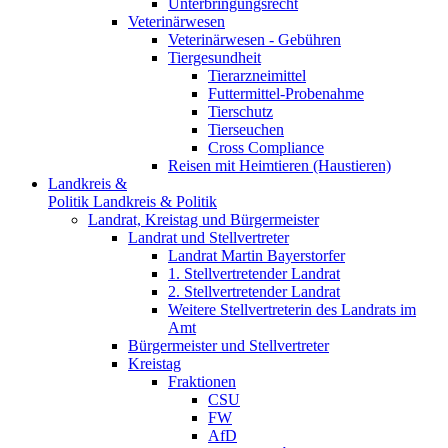
Unterbringungsrecht
Veterinärwesen
Veterinärwesen - Gebühren
Tiergesundheit
Tierarzneimittel
Futtermittel-Probenahme
Tierschutz
Tierseuchen
Cross Compliance
Reisen mit Heimtieren (Haustieren)
Landkreis &
Politik
Landkreis & Politik
Landrat, Kreistag und Bürgermeister
Landrat und Stellvertreter
Landrat Martin Bayerstorfer
1. Stellvertretender Landrat
2. Stellvertretender Landrat
Weitere Stellvertreterin des Landrats im
Amt
Bürgermeister und Stellvertreter
Kreistag
Fraktionen
CSU
FW
AfD