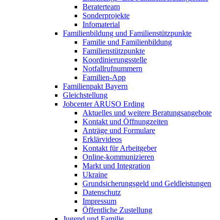
Beraterteam
Sonderprojekte
Infomaterial
Familienbildung und Familienstützpunkte
Familie und Familienbildung
Familienstützpunkte
Koordinierungsstelle
Notfallrufnummern
Familien-App
Familienpakt Bayern
Gleichstellung
Jobcenter ARUSO Erding
Aktuelles und weitere Beratungsangebote
Kontakt und Öffnungzeiten
Anträge und Formulare
Erklärvideos
Kontakt für Arbeitgeber
Online-kommunizieren
Markt und Integration
Ukraine
Grundsicherungsgeld und Geldleistungen
Datenschutz
Impressum
Öffentliche Zustellung
Jugend und Familie