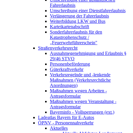
Fahrerlaubnis
Umschreibung einer Dienstfahrerlaubnis
Verlängerung der Fahrerlaubnis
Weiterbildung LKW und Bus
Karteikartenabschrift
Sonderfahrerlaubnis für den
Katastrophenschutz /
„Feuerwehrführerschein"
Straßenverkehrsrecht
Ausnahmegenehmigung und Erlaubnis §
29/46 STVO
Personenbeförderung
Güterkraftverkehr
Verkehrsregelnde und -lenkende
Maßnahmen (Verkehrsrechtliche
Anordnungen)
Maßnahmen wegen Arbeiten -
Antragsformular
Maßnahmen wegen Veranstaltung -
Antragsformular
Bayerninfo - Vollsperrungen (ext.)
Ladeatlas Bayern für E-Autos
ÖPNV - Personennahverkehr
Aktuelles