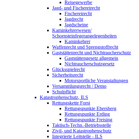
Reisegewerbe
Jagd- und Fischereirecht
Fischereirecht
Jagdrecht
Jagdscheine
Kaminkehrerwesen/
Schornsteinfegerangelegenheiten
Kaminkehrer
Waffenrecht und Sprengstoffrecht
Gaststättenrecht und Nichtraucherschutz
Gaststättengesetz allgemein
Nichtraucherschutzgesetz
Glücksspielrecht
Sicherheitsrecht
Motorsportliche Veranstaltungen
Versammlungsrecht / Demo
Schulpflicht
Katastrophenschutz, ILS
Rettungskette Forst
Rettungspunkte Ebersberg
Rettungspunkte Erding
Rettungspunkte Freising
Taktisch-Techn.-Betriebsstelle
Zivil- und Katastrophenschutz
Integrierte Leitstelle - ILS