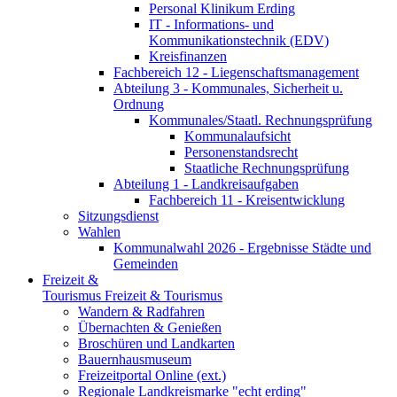
Personal Klinikum Erding
IT - Informations- und
Kommunikationstechnik (EDV)
Kreisfinanzen
Fachbereich 12 - Liegenschaftsmanagement
Abteilung 3 - Kommunales, Sicherheit u.
Ordnung
Kommunales/Staatl. Rechnungsprüfung
Kommunalaufsicht
Personenstandsrecht
Staatliche Rechnungsprüfung
Abteilung 1 - Landkreisaufgaben
Fachbereich 11 - Kreisentwicklung
Sitzungsdienst
Wahlen
Kommunalwahl 2026 - Ergebnisse Städte und
Gemeinden
Freizeit &
Tourismus
Freizeit & Tourismus
Wandern & Radfahren
Übernachten & Genießen
Broschüren und Landkarten
Bauernhausmuseum
Freizeitportal Online (ext.)
Regionale Landkreismarke "echt erding"