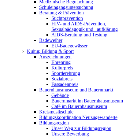
Medizinische Begutachtung
Schuleingangsuntersuchung
Beratung & Prävention
Suchtprävention
HIV- und AIDS-Prävention,
Sexualpädagogik und –aufklärung
AIDS-Beratung und Testung
Badeweiher
EU-Badegewässer
Kultur, Bildung & Sport
Auszeichnungen
Ehrenring
Kulturpreis
Sportlerehrung
Sozialpreis
Fassadenpreis
Bauernhausmuseum und Bauernmarkt
Gebäude
Bauernmarkt im Bauernhausmuseum
Café im Bauernhausmuseum
Kreismusikschule
Bildungskoordination Neuzugewanderte
Bildungsregion
Unser Weg zur Bildungsregion
Unsere Bewerbung