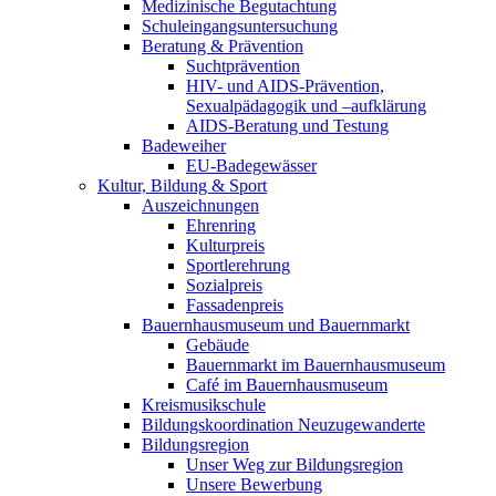
Medizinische Begutachtung
Schuleingangsuntersuchung
Beratung & Prävention
Suchtprävention
HIV- und AIDS-Prävention,
Sexualpädagogik und –aufklärung
AIDS-Beratung und Testung
Badeweiher
EU-Badegewässer
Kultur, Bildung & Sport
Auszeichnungen
Ehrenring
Kulturpreis
Sportlerehrung
Sozialpreis
Fassadenpreis
Bauernhausmuseum und Bauernmarkt
Gebäude
Bauernmarkt im Bauernhausmuseum
Café im Bauernhausmuseum
Kreismusikschule
Bildungskoordination Neuzugewanderte
Bildungsregion
Unser Weg zur Bildungsregion
Unsere Bewerbung