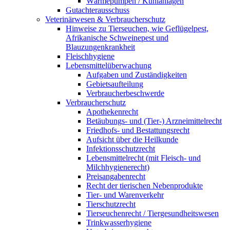
Wärmepumpen / Kühlanlagen
Gutachterausschuss
Veterinärwesen & Verbraucherschutz
Hinweise zu Tierseuchen, wie Geflügelpest,
Afrikanische Schweinepest und
Blauzungenkrankheit
Fleischhygiene
Lebensmittelüberwachung
Aufgaben und Zuständigkeiten
Gebietsaufteilung
Verbraucherbeschwerde
Verbraucherschutz
Apothekenrecht
Betäubungs- und (Tier-) Arzneimittelrecht
Friedhofs- und Bestattungsrecht
Aufsicht über die Heilkunde
Infektionsschutzrecht
Lebensmittelrecht (mit Fleisch- und
Milchhygienerecht)
Preisangabenrecht
Recht der tierischen Nebenprodukte
Tier- und Warenverkehr
Tierschutzrecht
Tierseuchenrecht / Tiergesundheitswesen
Trinkwasserhygiene