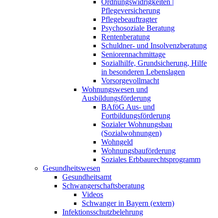
Ordnungswidrigkeiten |
Pflegeversicherung
Pflegebeauftragter
Psychosoziale Beratung
Rentenberatung
Schuldner- und Insolvenzberatung
Seniorennachmittage
Sozialhilfe, Grundsicherung, Hilfe
in besonderen Lebenslagen
Vorsorgevollmacht
Wohnungswesen und
Ausbildungsförderung
BAföG Aus- und
Fortbildungsförderung
Sozialer Wohnungsbau
(Sozialwohnungen)
Wohngeld
Wohnungsbauförderung
Soziales Erbbaurechtsprogramm
Gesundheitswesen
Gesundheitsamt
Schwangerschaftsberatung
Videos
Schwanger in Bayern (extern)
Infektionsschutzbelehrung