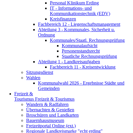
Personal Klinikum Erding
IT - Informations- und
Kommunikationstechnik (EDV)
Kreisfinanzen
Fachbereich 12 - Liegenschaftsmanagement
Abteilung 3 - Kommunales, Sicherheit u.
Ordnung
Kommunales/Staatl. Rechnungsprüfung
Kommunalaufsicht
Personenstandsrecht
Staatliche Rechnungsprüfung
Abteilung 1 - Landkreisaufgaben
Fachbereich 11 - Kreisentwicklung
Sitzungsdienst
Wahlen
Kommunalwahl 2026 - Ergebnisse Städte und
Gemeinden
Freizeit &
Tourismus
Freizeit & Tourismus
Wandern & Radfahren
Übernachten & Genießen
Broschüren und Landkarten
Bauernhausmuseum
Freizeitportal Online (ext.)
Regionale Landkreismarke "echt erding"