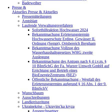
Badeweiher
Presse &
Aktuelles
Presse & Aktuelles
Pressemitteilungen
Amtsblatt
Laufende Verwaltungsverfahren
Soforthilfeaktion Hochwasser 2024
Bekanntmachung Erörterungstermin
Hochwasserschutz Erding, Gewässer II.
Ordnung (Sempt), Ortsbereich Bergham
Bekanntmachung Vollzug des
Wasserhaushaltsgesetzes WHG zweite
Auslegung
Bekanntmachung des Antrags nach § 4 i.v.m. §
10 BImSchG der Fa. Wurzer Umwelt GmbH auf
Errichtung und Betrieb eines
BioEnergieZentrums (BEZ)
Öffentliche Bekanntmachung - Wegfall des
Erörterungstermins aufgrund § 16 Abs. 1 der 9.
BImSchV
Wunschbaum
Ausschreibungen
Landkreiszeitung
Ukrainekrise - Ukrayinsʹka kryza
Ansprechpartner