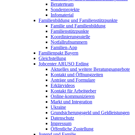
Beraterteam
Sonderprojekte
Infomaterial
Familienbildung und Familienstützpunkte
Familie und Familienbildung
Familienstützpunkte
Koordinierungsstelle
Notfallrufnummern
Familien-App
Familienpakt Bayern
Gleichstellung
Jobcenter ARUSO Erding
Aktuelles und weitere Beratungsangebote
Kontakt und Öffnungzeiten
Anträge und Formulare
Erklärvideos
Kontakt für Arbeitgeber
Online-kommunizieren
Markt und Integration
Ukraine
Grundsicherungsgeld und Geldleistungen
Datenschutz
Impressum
Öffentliche Zustellung
Jugend und Familie