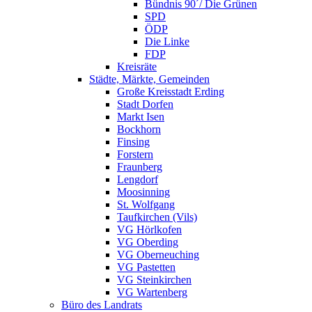
Bündnis 90´/ Die Grünen
SPD
ÖDP
Die Linke
FDP
Kreisräte
Städte, Märkte, Gemeinden
Große Kreisstadt Erding
Stadt Dorfen
Markt Isen
Bockhorn
Finsing
Forstern
Fraunberg
Lengdorf
Moosinning
St. Wolfgang
Taufkirchen (Vils)
VG Hörlkofen
VG Oberding
VG Oberneuching
VG Pastetten
VG Steinkirchen
VG Wartenberg
Büro des Landrats