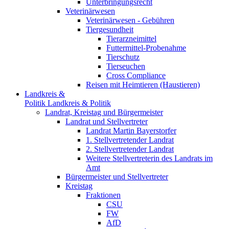
Unterbringungsrecht
Veterinärwesen
Veterinärwesen - Gebühren
Tiergesundheit
Tierarzneimittel
Futtermittel-Probenahme
Tierschutz
Tierseuchen
Cross Compliance
Reisen mit Heimtieren (Haustieren)
Landkreis &
Politik
Landkreis & Politik
Landrat, Kreistag und Bürgermeister
Landrat und Stellvertreter
Landrat Martin Bayerstorfer
1. Stellvertretender Landrat
2. Stellvertretender Landrat
Weitere Stellvertreterin des Landrats im
Amt
Bürgermeister und Stellvertreter
Kreistag
Fraktionen
CSU
FW
AfD