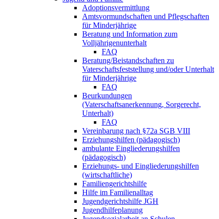
Adoptionsvermittlung
Amtsvormundschaften und Pflegschaften
für Minderjährige
Beratung und Information zum
Volljährigenunterhalt
FAQ
Beratung/Beistandschaften zu
Vaterschaftsfeststellung und/oder Unterhalt
für Minderjährige
FAQ
Beurkundungen
(Vaterschaftsanerkennung, Sorgerecht,
Unterhalt)
FAQ
Vereinbarung nach §72a SGB VIII
Erziehungshilfen (pädagogisch)
ambulante Eingliederungshilfen
(pädagogisch)
Erziehungs- und Eingliederungshilfen
(wirtschaftliche)
Familiengerichtshilfe
Hilfe im Familienalltag
Jugendgerichtshilfe JGH
Jugendhilfeplanung
Jugendsozialarbeit an Schulen