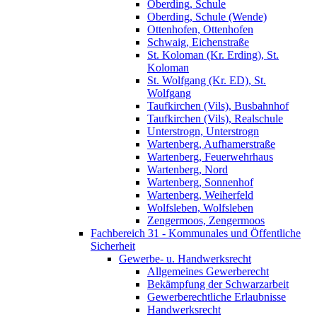
Oberding, Schule
Oberding, Schule (Wende)
Ottenhofen, Ottenhofen
Schwaig, Eichenstraße
St. Koloman (Kr. Erding), St.
Koloman
St. Wolfgang (Kr. ED), St.
Wolfgang
Taufkirchen (Vils), Busbahnhof
Taufkirchen (Vils), Realschule
Unterstrogn, Unterstrogn
Wartenberg, Aufhamerstraße
Wartenberg, Feuerwehrhaus
Wartenberg, Nord
Wartenberg, Sonnenhof
Wartenberg, Weiherfeld
Wolfsleben, Wolfsleben
Zengermoos, Zengermoos
Fachbereich 31 - Kommunales und Öffentliche
Sicherheit
Gewerbe- u. Handwerksrecht
Allgemeines Gewerberecht
Bekämpfung der Schwarzarbeit
Gewerberechtliche Erlaubnisse
Handwerksrecht