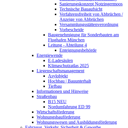
Sanierungskonzept Notzingermoos
Technische Bauaufsicht
Verfahrensfreiheit von Abbrüchen /
Anzeige von Abbrüchen
Versammlungsstättenverordnung
Vorbescheide
Baugenehmigung für Sonderbauten am
Flughafen München
Leitung - Abteilung 4
Enteignungsbehörde
Energiewende
E-Ladesäulen
Klimaschutzatlas 2025
Liegenschaftsmanagement
Asylobjekt
Hochbau | Bauunterhalt
Tiefbau
Informationen und Hinweise
Straßenbau
B15 NEU
Nordumfahrung ED 99
Wirtschaftsförderung
Wohnungsbauförderung
Wohnungswesen und Ausbildungsförderung
Fahrzeug, Verkehr, Sicherheit & Gewerbe