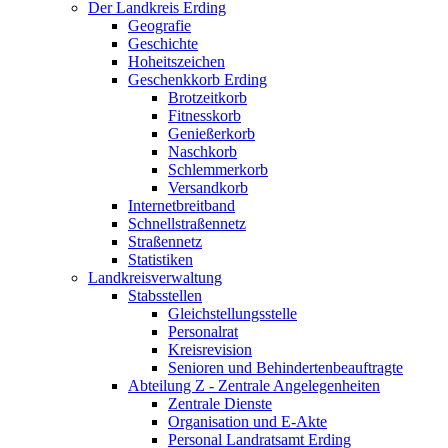
Der Landkreis Erding
Geografie
Geschichte
Hoheitszeichen
Geschenkkorb Erding
Brotzeitkorb
Fitnesskorb
Genießerkorb
Naschkorb
Schlemmerkorb
Versandkorb
Internetbreitband
Schnellstraßennetz
Straßennetz
Statistiken
Landkreisverwaltung
Stabsstellen
Gleichstellungsstelle
Personalrat
Kreisrevision
Senioren und Behindertenbeauftragte
Abteilung Z - Zentrale Angelegenheiten
Zentrale Dienste
Organisation und E-Akte
Personal Landratsamt Erding