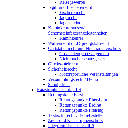
Reisegewerbe
Jagd- und Fischereirecht
Fischereirecht
Jagdrecht
Jagdscheine
Kaminkehrerwesen/
Schornsteinfegerangelegenheiten
Kaminkehrer
Waffenrecht und Sprengstoffrecht
Gaststättenrecht und Nichtraucherschutz
Gaststättengesetz allgemein
Nichtraucherschutzgesetz
Glücksspielrecht
Sicherheitsrecht
Motorsportliche Veranstaltungen
Versammlungsrecht / Demo
Schulpflicht
Katastrophenschutz, ILS
Rettungskette Forst
Rettungspunkte Ebersberg
Rettungspunkte Erding
Rettungspunkte Freising
Taktisch-Techn.-Betriebsstelle
Zivil- und Katastrophenschutz
Integrierte Leitstelle - ILS