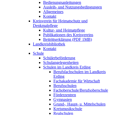
Bedienungsanleitungen
Ausleih- und Nutzungsbedingungen
Allgemeines
Kontakt
Kreisverein für Heimatschutz und
Denkmalpflege
Kultur- und Heimatpflege
Publikationen des Kreisvereins
Beitrittserklärung (PDF 1MB)
Landkreisbibliothek
Kontakt
Schule
Schülerbeförderung
Schulangelegenheiten
Schulen im Landkreis Erding
Berufsfachschulen im Landkreis
Erding
Fachakademie für Wirtschaft
Berufsschulen
Fachoberschule/Berufsoberschule
Förderzentren
Gymnasien
Grund-, Haupt- u. Mittelschulen
Kreismusikschule
Realschulen