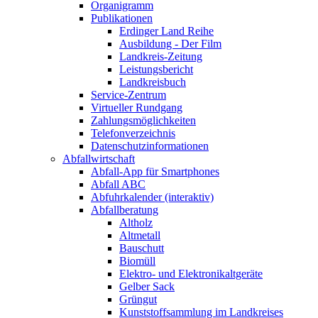
Organigramm
Publikationen
Erdinger Land Reihe
Ausbildung - Der Film
Landkreis-Zeitung
Leistungsbericht
Landkreisbuch
Service-Zentrum
Virtueller Rundgang
Zahlungsmöglichkeiten
Telefonverzeichnis
Datenschutzinformationen
Abfallwirtschaft
Abfall-App für Smartphones
Abfall ABC
Abfuhrkalender (interaktiv)
Abfallberatung
Altholz
Altmetall
Bauschutt
Biomüll
Elektro- und Elektronikaltgeräte
Gelber Sack
Grüngut
Kunststoffsammlung im Landkreises