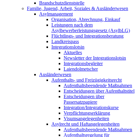
Brandschutzdienststelle
Familie, Jugend, Arbeit, Soziales & Ausländerwesen
Asylmanagement
Organisation, Abrechnung, Einkauf
Leistungen nach dem
Asylbewerberleistungsgesetz (AsylbLG)
Flüchtlings- und Integrationsberatung
Landkreispass
Integrationslotsin
Aktuelles
Newsletter der Integrationslotsin
Integrationsbegleiter
Laiendolmetscher
Ausländerwesen
Aufenthalts- und Freizügigkeitsrecht
Aufenthaltsbeendende Maßnahmen
Entscheidungen über Aufenthaltstitel
Entscheidungen über
Passersatzpapiere
Integration/Integrationskurse
Verpflichtungserklärung
Visumsangelegenheiten
Asylrecht und Haftangelegenheiten
Aufenthaltsbeendende Maßnahmen
Aufenthaltsregelung für