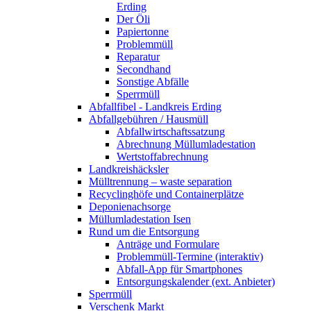
Erding
Der Öli
Papiertonne
Problemmüll
Reparatur
Secondhand
Sonstige Abfälle
Sperrmüll
Abfallfibel - Landkreis Erding
Abfallgebühren / Hausmüll
Abfallwirtschaftssatzung
Abrechnung Müllumladestation
Wertstoffabrechnung
Landkreishäcksler
Mülltrennung – waste separation
Recyclinghöfe und Containerplätze
Deponienachsorge
Müllumladestation Isen
Rund um die Entsorgung
Anträge und Formulare
Problemmüll-Termine (interaktiv)
Abfall-App für Smartphones
Entsorgungskalender (ext. Anbieter)
Sperrmüll
Verschenk Markt