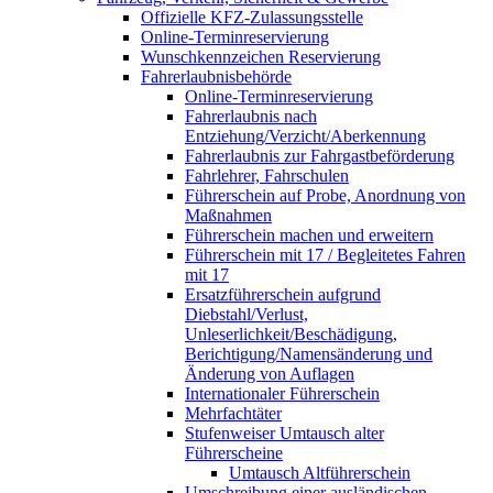
Offizielle KFZ-Zulassungsstelle
Online-Terminreservierung
Wunschkennzeichen Reservierung
Fahrerlaubnisbehörde
Online-Terminreservierung
Fahrerlaubnis nach
Entziehung/Verzicht/Aberkennung
Fahrerlaubnis zur Fahrgastbeförderung
Fahrlehrer, Fahrschulen
Führerschein auf Probe, Anordnung von
Maßnahmen
Führerschein machen und erweitern
Führerschein mit 17 / Begleitetes Fahren
mit 17
Ersatzführerschein aufgrund
Diebstahl/Verlust,
Unleserlichkeit/Beschädigung,
Berichtigung/Namensänderung und
Änderung von Auflagen
Internationaler Führerschein
Mehrfachtäter
Stufenweiser Umtausch alter
Führerscheine
Umtausch Altführerschein
Umschreibung einer ausländischen