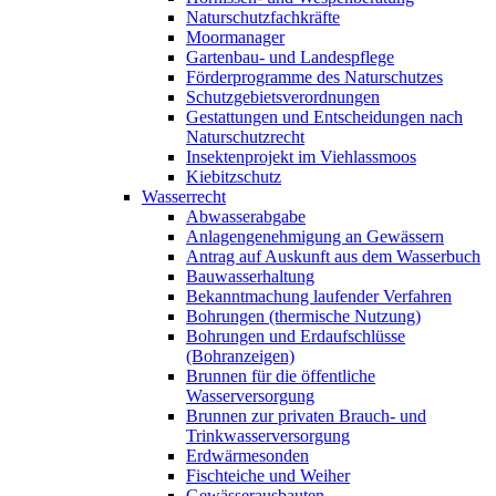
Naturschutzfachkräfte
Moormanager
Gartenbau- und Landespflege
Förderprogramme des Naturschutzes
Schutzgebietsverordnungen
Gestattungen und Entscheidungen nach
Naturschutzrecht
Insektenprojekt im Viehlassmoos
Kiebitzschutz
Wasserrecht
Abwasserabgabe
Anlagengenehmigung an Gewässern
Antrag auf Auskunft aus dem Wasserbuch
Bauwasserhaltung
Bekanntmachung laufender Verfahren
Bohrungen (thermische Nutzung)
Bohrungen und Erdaufschlüsse
(Bohranzeigen)
Brunnen für die öffentliche
Wasserversorgung
Brunnen zur privaten Brauch- und
Trinkwasserversorgung
Erdwärmesonden
Fischteiche und Weiher
Gewässerausbauten