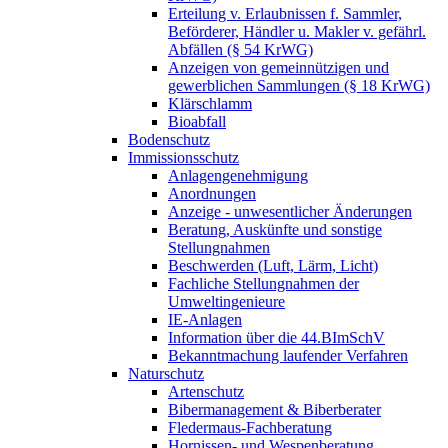
Erteilung v. Erlaubnissen f. Sammler,
Beförderer, Händler u. Makler v. gefährl.
Abfällen (§ 54 KrWG)
Anzeigen von gemeinnützigen und
gewerblichen Sammlungen (§ 18 KrWG)
Klärschlamm
Bioabfall
Bodenschutz
Immissionsschutz
Anlagengenehmigung
Anordnungen
Anzeige - unwesentlicher Änderungen
Beratung, Auskünfte und sonstige
Stellungnahmen
Beschwerden (Luft, Lärm, Licht)
Fachliche Stellungnahmen der
Umweltingenieure
IE-Anlagen
Information über die 44.BImSchV
Bekanntmachung laufender Verfahren
Naturschutz
Artenschutz
Bibermanagement & Biberberater
Fledermaus-Fachberatung
Hornissen- und Wespenberatung