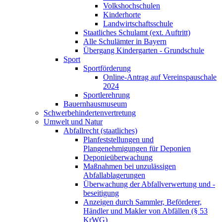
Volkshochschulen
Kinderhorte
Landwirtschaftsschule
Staatliches Schulamt (ext. Auftritt)
Alle Schulämter in Bayern
Übergang Kindergarten - Grundschule
Sport
Sportförderung
Online-Antrag auf Vereinspauschale
2024
Sportlerehrung
Bauernhausmuseum
Schwerbehindertenvertretung
Umwelt und Natur
Abfallrecht (staatliches)
Planfeststellungen und
Plangenehmigungen für Deponien
Deponieüberwachung
Maßnahmen bei unzulässigen
Abfallablagerungen
Überwachung der Abfallverwertung und -
beseitigung
Anzeigen durch Sammler, Beförderer,
Händler und Makler von Abfällen (§ 53
KrWG)