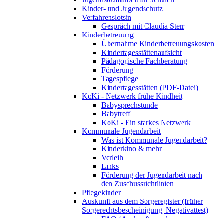
Kinder- und Jugendschutz
Verfahrenslotsin
Gespräch mit Claudia Sterr
Kinderbetreuung
Übernahme Kinderbetreuungskosten
Kindertagesstättenaufsicht
Pädagogische Fachberatung
Förderung
Tagespflege
Kindertagesstätten (PDF-Datei)
KoKi - Netzwerk frühe Kindheit
Babysprechstunde
Babytreff
KoKi - Ein starkes Netzwerk
Kommunale Jugendarbeit
Was ist Kommunale Jugendarbeit?
Kinderkino & mehr
Verleih
Links
Förderung der Jugendarbeit nach
den Zuschussrichtlinien
Pflegekinder
Auskunft aus dem Sorgeregister (früher
Sorgerechtsbescheinigung, Negativattest)