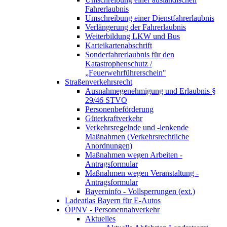
Fahrerlaubnis
Umschreibung einer Dienstfahrerlaubnis
Verlängerung der Fahrerlaubnis
Weiterbildung LKW und Bus
Karteikartenabschrift
Sonderfahrerlaubnis für den
Katastrophenschutz /
„Feuerwehrführerschein"
Straßenverkehrsrecht
Ausnahmegenehmigung und Erlaubnis §
29/46 STVO
Personenbeförderung
Güterkraftverkehr
Verkehrsregelnde und -lenkende
Maßnahmen (Verkehrsrechtliche
Anordnungen)
Maßnahmen wegen Arbeiten -
Antragsformular
Maßnahmen wegen Veranstaltung -
Antragsformular
Bayerninfo - Vollsperrungen (ext.)
Ladeatlas Bayern für E-Autos
ÖPNV - Personennahverkehr
Aktuelles