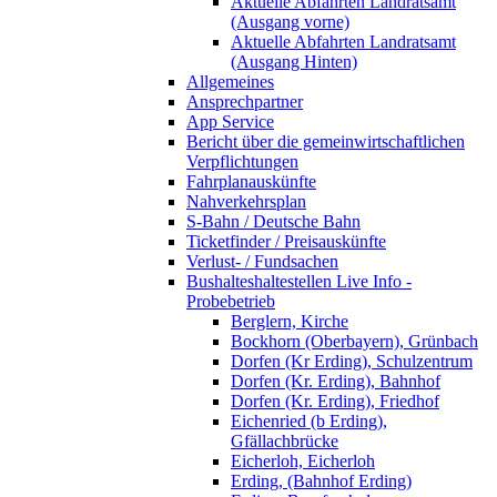
Aktuelle Abfahrten Landratsamt
(Ausgang vorne)
Aktuelle Abfahrten Landratsamt
(Ausgang Hinten)
Allgemeines
Ansprechpartner
App Service
Bericht über die gemeinwirtschaftlichen
Verpflichtungen
Fahrplanauskünfte
Nahverkehrsplan
S-Bahn / Deutsche Bahn
Ticketfinder / Preisauskünfte
Verlust- / Fundsachen
Bushalteshaltestellen Live Info -
Probebetrieb
Berglern, Kirche
Bockhorn (Oberbayern), Grünbach
Dorfen (Kr Erding), Schulzentrum
Dorfen (Kr. Erding), Bahnhof
Dorfen (Kr. Erding), Friedhof
Eichenried (b Erding),
Gfällachbrücke
Eicherloh, Eicherloh
Erding, (Bahnhof Erding)