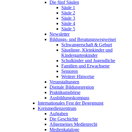
Die fünf Säulen
Säule 1
Säule 2
Säule 3
Säule 4
Säule 5
Newsletter
Bildungs- und Beratungswegweiser
Schwangerschaft & Geburt
Säuglinge, Kleinkinder und
Kindergartenkinder
Schulkinder und Jugendliche
Familien und Erwachsene
Senioren
Weitere Hinweise
Veranstaltungen
Digitale Bildungsregion
Praktikumsbörse
Ausbildungskompass
Internationales Fest der Begegnung
Kreismedienzentrum
Aufgaben
Die Geschichte
Allgemeines Medienrecht
Medienkataloge