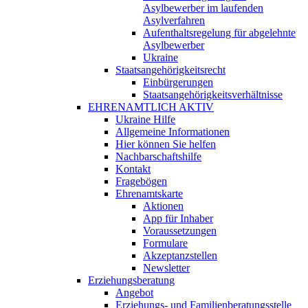
Asylbewerber im laufenden
Asylverfahren
Aufenthaltsregelung für abgelehnte
Asylbewerber
Ukraine
Staatsangehörigkeitsrecht
Einbürgerungen
Staatsangehörigkeitsverhältnisse
EHRENAMTLICH AKTIV
Ukraine Hilfe
Allgemeine Informationen
Hier können Sie helfen
Nachbarschaftshilfe
Kontakt
Fragebögen
Ehrenamtskarte
Aktionen
App für Inhaber
Voraussetzungen
Formulare
Akzeptanzstellen
Newsletter
Erziehungsberatung
Angebot
Erziehungs- und Familienberatungsstelle