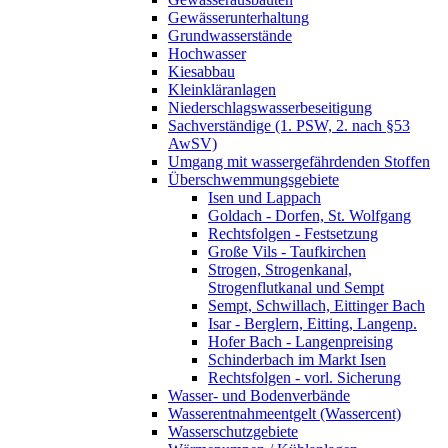
Gewässerunterhaltung
Grundwasserstände
Hochwasser
Kiesabbau
Kleinkläranlagen
Niederschlagswasserbeseitigung
Sachverständige (1. PSW, 2. nach §53
AwSV)
Umgang mit wassergefährdenden Stoffen
Überschwemmungsgebiete
Isen und Lappach
Goldach - Dorfen, St. Wolfgang
Rechtsfolgen - Festsetzung
Große Vils - Taufkirchen
Strogen, Strogenkanal,
Strogenflutkanal und Sempt
Sempt, Schwillach, Eittinger Bach
Isar - Berglern, Eitting, Langenp.
Hofer Bach - Langenpreising
Schinderbach im Markt Isen
Rechtsfolgen - vorl. Sicherung
Wasser- und Bodenverbände
Wasserentnahmeentgelt (Wassercent)
Wasserschutzgebiete