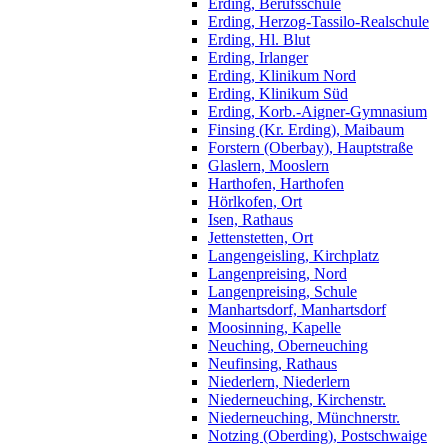
Erding, Berufsschule
Erding, Herzog-Tassilo-Realschule
Erding, Hl. Blut
Erding, Irlanger
Erding, Klinikum Nord
Erding, Klinikum Süd
Erding, Korb.-Aigner-Gymnasium
Finsing (Kr. Erding), Maibaum
Forstern (Oberbay), Hauptstraße
Glaslern, Mooslern
Harthofen, Harthofen
Hörlkofen, Ort
Isen, Rathaus
Jettenstetten, Ort
Langengeisling, Kirchplatz
Langenpreising, Nord
Langenpreising, Schule
Manhartsdorf, Manhartsdorf
Moosinning, Kapelle
Neuching, Oberneuching
Neufinsing, Rathaus
Niederlern, Niederlern
Niederneuching, Kirchenstr.
Niederneuching, Münchnerstr.
Notzing (Oberding), Postschwaige