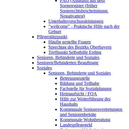
FAQ (Auskunft aus dem
Sorgeregister (früher
Sorgerechtsbescheinigung,
Negativattest)
Unterhaltsvorschussleistungen
"wellcome" - Praktische Hilfe nach der
Geburt
Pflegestützpunkt
Häufig gestellte Fragen
Sprechtag des Bezirks Oberbayern
Treffpunkt Selbsthilfe Erding
Senioren, Behinderte und Soziales
Senioren/Behinderten Beauftragte
Soziales
Senioren, Behinderte und Soziales
Betreuungsstelle
Bildung und Teilhabe
Fachstelle für Sozialplanung
Heimaufsicht / FQA
Hilfe zur Weiterführung des
Haushalts
Kommunale Seniorenvertretungen
und Seniorenbeiräte
Kommunale Wohnberatung
Landespflegegeld