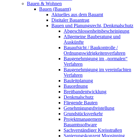
Bauen & Wohnen
Bauen (Bauamt)
Aktuelles aus dem Bauamt
Digitaler Bauantrag
Bauen und Planungsrecht, Denkmalschutz
Abgeschlossenheitsbescheinigung
Allgemeine Bauberatung und
Auskünfte
Bauaufsicht / Baukontrolle /
Ordnungswidrigkeitenverfahren
Baugenehmigung im „normalen“
Verfahren
Baugenehmigung im vereinfachten
Verfahren
Bauleitplanung
Bauordnung
Breitbandentwicklung
Denkmalschutz
Fliegende Bauten
Genehmigungsfreistellung
Grundstücksverkehr
Projektmanagement
Bauamtssoftware
Sachverständiger Kreisstraßen
Sanierungskonzept Moosinning