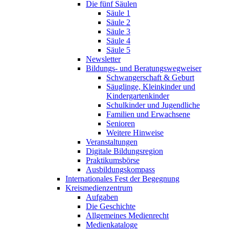
Die fünf Säulen
Säule 1
Säule 2
Säule 3
Säule 4
Säule 5
Newsletter
Bildungs- und Beratungswegweiser
Schwangerschaft & Geburt
Säuglinge, Kleinkinder und
Kindergartenkinder
Schulkinder und Jugendliche
Familien und Erwachsene
Senioren
Weitere Hinweise
Veranstaltungen
Digitale Bildungsregion
Praktikumsbörse
Ausbildungskompass
Internationales Fest der Begegnung
Kreismedienzentrum
Aufgaben
Die Geschichte
Allgemeines Medienrecht
Medienkataloge