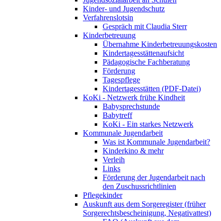
Kinder- und Jugendschutz
Verfahrenslotsin
Gespräch mit Claudia Sterr
Kinderbetreuung
Übernahme Kinderbetreuungskosten
Kindertagesstättenaufsicht
Pädagogische Fachberatung
Förderung
Tagespflege
Kindertagesstätten (PDF-Datei)
KoKi - Netzwerk frühe Kindheit
Babysprechstunde
Babytreff
KoKi - Ein starkes Netzwerk
Kommunale Jugendarbeit
Was ist Kommunale Jugendarbeit?
Kinderkino & mehr
Verleih
Links
Förderung der Jugendarbeit nach
den Zuschussrichtlinien
Pflegekinder
Auskunft aus dem Sorgeregister (früher
Sorgerechtsbescheinigung, Negativattest)