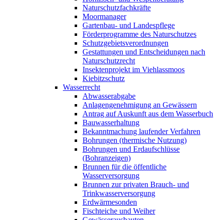
Naturschutzfachkräfte
Moormanager
Gartenbau- und Landespflege
Förderprogramme des Naturschutzes
Schutzgebietsverordnungen
Gestattungen und Entscheidungen nach
Naturschutzrecht
Insektenprojekt im Viehlassmoos
Kiebitzschutz
Wasserrecht
Abwasserabgabe
Anlagengenehmigung an Gewässern
Antrag auf Auskunft aus dem Wasserbuch
Bauwasserhaltung
Bekanntmachung laufender Verfahren
Bohrungen (thermische Nutzung)
Bohrungen und Erdaufschlüsse
(Bohranzeigen)
Brunnen für die öffentliche
Wasserversorgung
Brunnen zur privaten Brauch- und
Trinkwasserversorgung
Erdwärmesonden
Fischteiche und Weiher
Gewässerausbauten