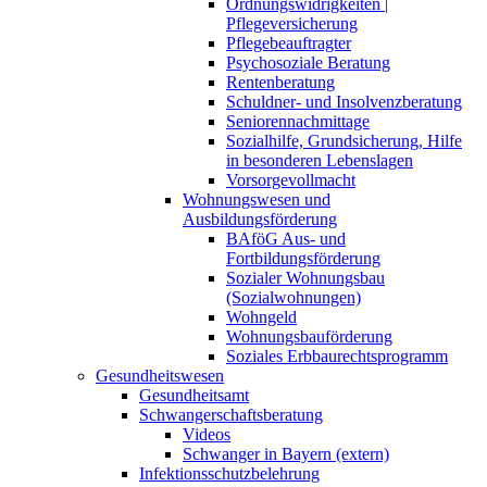
Ordnungswidrigkeiten |
Pflegeversicherung
Pflegebeauftragter
Psychosoziale Beratung
Rentenberatung
Schuldner- und Insolvenzberatung
Seniorennachmittage
Sozialhilfe, Grundsicherung, Hilfe
in besonderen Lebenslagen
Vorsorgevollmacht
Wohnungswesen und
Ausbildungsförderung
BAföG Aus- und
Fortbildungsförderung
Sozialer Wohnungsbau
(Sozialwohnungen)
Wohngeld
Wohnungsbauförderung
Soziales Erbbaurechtsprogramm
Gesundheitswesen
Gesundheitsamt
Schwangerschaftsberatung
Videos
Schwanger in Bayern (extern)
Infektionsschutzbelehrung