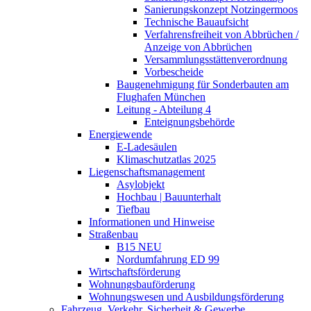
Sanierungskonzept Notzingermoos
Technische Bauaufsicht
Verfahrensfreiheit von Abbrüchen /
Anzeige von Abbrüchen
Versammlungsstättenverordnung
Vorbescheide
Baugenehmigung für Sonderbauten am
Flughafen München
Leitung - Abteilung 4
Enteignungsbehörde
Energiewende
E-Ladesäulen
Klimaschutzatlas 2025
Liegenschaftsmanagement
Asylobjekt
Hochbau | Bauunterhalt
Tiefbau
Informationen und Hinweise
Straßenbau
B15 NEU
Nordumfahrung ED 99
Wirtschaftsförderung
Wohnungsbauförderung
Wohnungswesen und Ausbildungsförderung
Fahrzeug, Verkehr, Sicherheit & Gewerbe