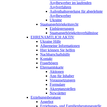
Asylbewerber im laufenden
Asylverfahren
Aufenthaltsregelung für abgelehnte
Asylbewerber
Ukraine
Staatsangehörigkeitsrecht
Einbürgerungen
Staatsangehörigkeitsverhältnisse
EHRENAMTLICH AKTIV
Ukraine Hilfe
Allgemeine Informationen
Hier können Sie helfen
Nachbarschaftshilfe
Kontakt
Fragebögen
Ehrenamtskarte
Aktionen
App für Inhaber
Voraussetzungen
Formulare
Akzeptanzstellen
Newsletter
Erziehungsberatung
Angebot
Erziehungs- und Familienberatungsstelle