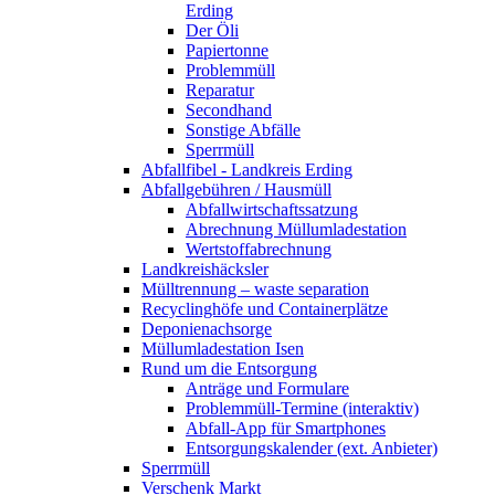
Erding
Der Öli
Papiertonne
Problemmüll
Reparatur
Secondhand
Sonstige Abfälle
Sperrmüll
Abfallfibel - Landkreis Erding
Abfallgebühren / Hausmüll
Abfallwirtschaftssatzung
Abrechnung Müllumladestation
Wertstoffabrechnung
Landkreishäcksler
Mülltrennung – waste separation
Recyclinghöfe und Containerplätze
Deponienachsorge
Müllumladestation Isen
Rund um die Entsorgung
Anträge und Formulare
Problemmüll-Termine (interaktiv)
Abfall-App für Smartphones
Entsorgungskalender (ext. Anbieter)
Sperrmüll
Verschenk Markt