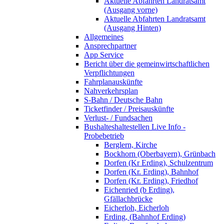
Aktuelle Abfahrten Landratsamt
(Ausgang vorne)
Aktuelle Abfahrten Landratsamt
(Ausgang Hinten)
Allgemeines
Ansprechpartner
App Service
Bericht über die gemeinwirtschaftlichen
Verpflichtungen
Fahrplanauskünfte
Nahverkehrsplan
S-Bahn / Deutsche Bahn
Ticketfinder / Preisauskünfte
Verlust- / Fundsachen
Bushalteshaltestellen Live Info -
Probebetrieb
Berglern, Kirche
Bockhorn (Oberbayern), Grünbach
Dorfen (Kr Erding), Schulzentrum
Dorfen (Kr. Erding), Bahnhof
Dorfen (Kr. Erding), Friedhof
Eichenried (b Erding),
Gfällachbrücke
Eicherloh, Eicherloh
Erding, (Bahnhof Erding)