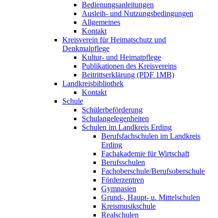
Bedienungsanleitungen
Ausleih- und Nutzungsbedingungen
Allgemeines
Kontakt
Kreisverein für Heimatschutz und
Denkmalpflege
Kultur- und Heimatpflege
Publikationen des Kreisvereins
Beitrittserklärung (PDF 1MB)
Landkreisbibliothek
Kontakt
Schule
Schülerbeförderung
Schulangelegenheiten
Schulen im Landkreis Erding
Berufsfachschulen im Landkreis
Erding
Fachakademie für Wirtschaft
Berufsschulen
Fachoberschule/Berufsoberschule
Förderzentren
Gymnasien
Grund-, Haupt- u. Mittelschulen
Kreismusikschule
Realschulen