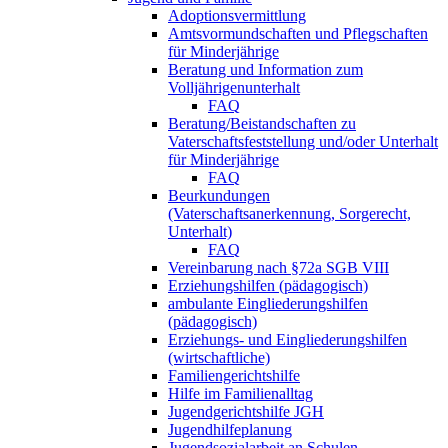
Adoptionsvermittlung
Amtsvormundschaften und Pflegschaften
für Minderjährige
Beratung und Information zum
Volljährigenunterhalt
FAQ
Beratung/Beistandschaften zu
Vaterschaftsfeststellung und/oder Unterhalt
für Minderjährige
FAQ
Beurkundungen
(Vaterschaftsanerkennung, Sorgerecht,
Unterhalt)
FAQ
Vereinbarung nach §72a SGB VIII
Erziehungshilfen (pädagogisch)
ambulante Eingliederungshilfen
(pädagogisch)
Erziehungs- und Eingliederungshilfen
(wirtschaftliche)
Familiengerichtshilfe
Hilfe im Familienalltag
Jugendgerichtshilfe JGH
Jugendhilfeplanung
Jugendsozialarbeit an Schulen