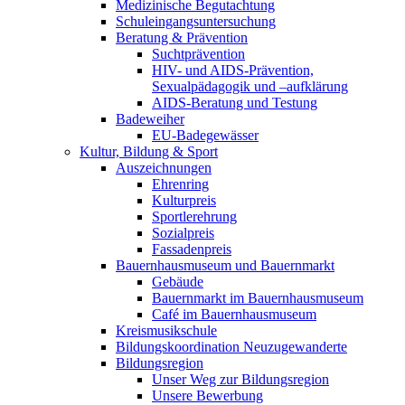
Medizinische Begutachtung
Schuleingangsuntersuchung
Beratung & Prävention
Suchtprävention
HIV- und AIDS-Prävention,
Sexualpädagogik und –aufklärung
AIDS-Beratung und Testung
Badeweiher
EU-Badegewässer
Kultur, Bildung & Sport
Auszeichnungen
Ehrenring
Kulturpreis
Sportlerehrung
Sozialpreis
Fassadenpreis
Bauernhausmuseum und Bauernmarkt
Gebäude
Bauernmarkt im Bauernhausmuseum
Café im Bauernhausmuseum
Kreismusikschule
Bildungskoordination Neuzugewanderte
Bildungsregion
Unser Weg zur Bildungsregion
Unsere Bewerbung