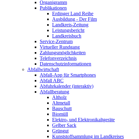
Organigramm
Publikationen
Erdinger Land Reihe
Ausbildung - Der Film
Landkreis-Zeitung
Leistungsbericht
Landkreisbuch
Service-Zentrum
Virtueller Rundgang
Zahlungsmöglichkeiten
Telefonverzeichnis
Datenschutzinformationen
Abfallwirtschaft
Abfall-App für Smartphones
Abfall ABC
Abfuhrkalender (interaktiv)
Abfallberatung
Altholz
Altmetall
Bauschutt
Biomüll
Elektro- und Elektronikaltgeräte
Gelber Sack
Grüngut
Kunststoffsammlung im Landkreises