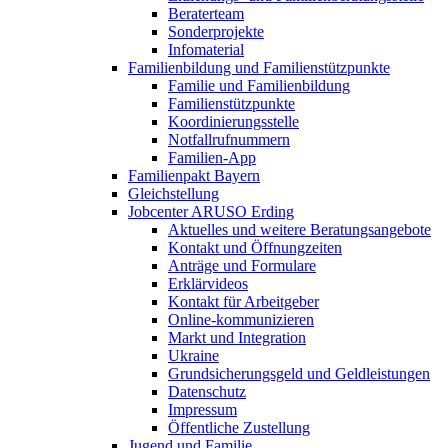
Beraterteam
Sonderprojekte
Infomaterial
Familienbildung und Familienstützpunkte
Familie und Familienbildung
Familienstützpunkte
Koordinierungsstelle
Notfallrufnummern
Familien-App
Familienpakt Bayern
Gleichstellung
Jobcenter ARUSO Erding
Aktuelles und weitere Beratungsangebote
Kontakt und Öffnungzeiten
Anträge und Formulare
Erklärvideos
Kontakt für Arbeitgeber
Online-kommunizieren
Markt und Integration
Ukraine
Grundsicherungsgeld und Geldleistungen
Datenschutz
Impressum
Öffentliche Zustellung
Jugend und Familie