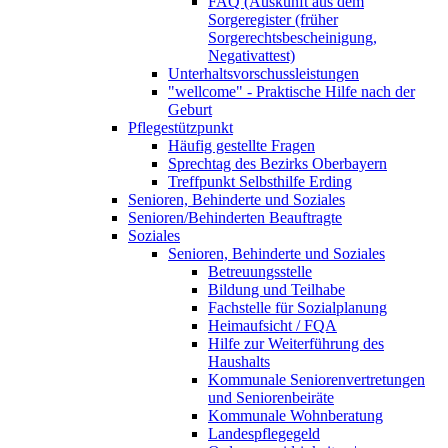
FAQ (Auskunft aus dem
Sorgeregister (früher
Sorgerechtsbescheinigung,
Negativattest)
Unterhaltsvorschussleistungen
"wellcome" - Praktische Hilfe nach der
Geburt
Pflegestützpunkt
Häufig gestellte Fragen
Sprechtag des Bezirks Oberbayern
Treffpunkt Selbsthilfe Erding
Senioren, Behinderte und Soziales
Senioren/Behinderten Beauftragte
Soziales
Senioren, Behinderte und Soziales
Betreuungsstelle
Bildung und Teilhabe
Fachstelle für Sozialplanung
Heimaufsicht / FQA
Hilfe zur Weiterführung des
Haushalts
Kommunale Seniorenvertretungen
und Seniorenbeiräte
Kommunale Wohnberatung
Landespflegegeld