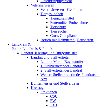
Unterbringungsrecht
Veterinärwesen
Veterinärwesen - Gebühren
Tiergesundheit
Tierarzneimittel
Futtermittel-Probenahme
Tierschutz
Tierseuchen
Cross Compliance
Reisen mit Heimtieren (Haustieren)
Landkreis &
Politik
Landkreis & Politik
Landrat, Kreistag und Bürgermeister
Landrat und Stellvertreter
Landrat Martin Bayerstorfer
1. Stellvertretender Landrat
2. Stellvertretender Landrat
Weitere Stellvertreterin des Landrats im
Amt
Bürgermeister und Stellvertreter
Kreistag
Fraktionen
CSU
FW
AfD