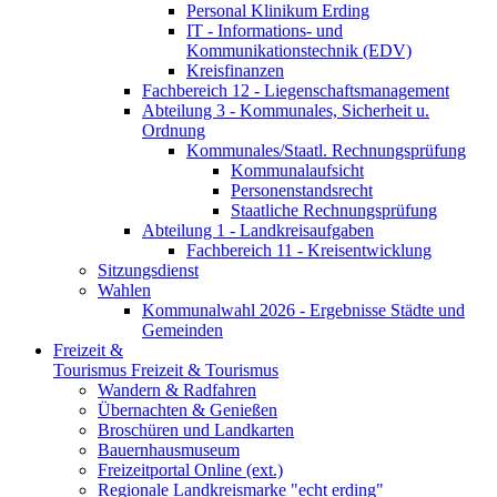
Personal Klinikum Erding
IT - Informations- und
Kommunikationstechnik (EDV)
Kreisfinanzen
Fachbereich 12 - Liegenschaftsmanagement
Abteilung 3 - Kommunales, Sicherheit u.
Ordnung
Kommunales/Staatl. Rechnungsprüfung
Kommunalaufsicht
Personenstandsrecht
Staatliche Rechnungsprüfung
Abteilung 1 - Landkreisaufgaben
Fachbereich 11 - Kreisentwicklung
Sitzungsdienst
Wahlen
Kommunalwahl 2026 - Ergebnisse Städte und
Gemeinden
Freizeit &
Tourismus
Freizeit & Tourismus
Wandern & Radfahren
Übernachten & Genießen
Broschüren und Landkarten
Bauernhausmuseum
Freizeitportal Online (ext.)
Regionale Landkreismarke "echt erding"