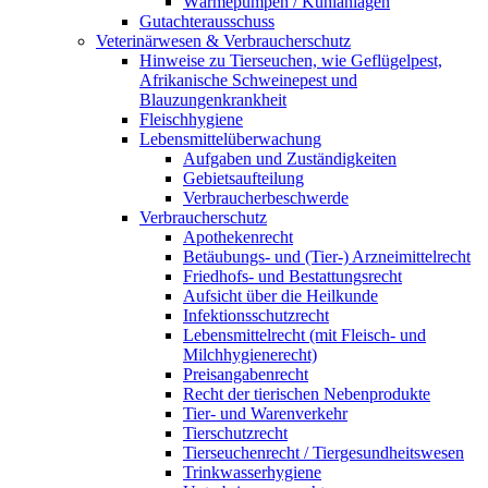
Wärmepumpen / Kühlanlagen
Gutachterausschuss
Veterinärwesen & Verbraucherschutz
Hinweise zu Tierseuchen, wie Geflügelpest,
Afrikanische Schweinepest und
Blauzungenkrankheit
Fleischhygiene
Lebensmittelüberwachung
Aufgaben und Zuständigkeiten
Gebietsaufteilung
Verbraucherbeschwerde
Verbraucherschutz
Apothekenrecht
Betäubungs- und (Tier-) Arzneimittelrecht
Friedhofs- und Bestattungsrecht
Aufsicht über die Heilkunde
Infektionsschutzrecht
Lebensmittelrecht (mit Fleisch- und
Milchhygienerecht)
Preisangabenrecht
Recht der tierischen Nebenprodukte
Tier- und Warenverkehr
Tierschutzrecht
Tierseuchenrecht / Tiergesundheitswesen
Trinkwasserhygiene