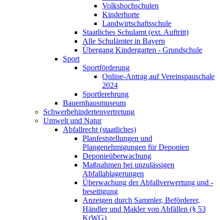
Volkshochschulen
Kinderhorte
Landwirtschaftsschule
Staatliches Schulamt (ext. Auftritt)
Alle Schulämter in Bayern
Übergang Kindergarten - Grundschule
Sport
Sportförderung
Online-Antrag auf Vereinspauschale
2024
Sportlerehrung
Bauernhausmuseum
Schwerbehindertenvertretung
Umwelt und Natur
Abfallrecht (staatliches)
Planfeststellungen und
Plangenehmigungen für Deponien
Deponieüberwachung
Maßnahmen bei unzulässigen
Abfallablagerungen
Überwachung der Abfallverwertung und -
beseitigung
Anzeigen durch Sammler, Beförderer,
Händler und Makler von Abfällen (§ 53
KrWG)