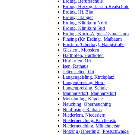
Erding, Berufsschule
Erding, Herzog-Tassilo-Realschule
Erding, Hl. Blut
Erding, Irlanger
Erding, Klinikum Nord
Erding, Klinikum Süd
Erding, Korb.-Aigner-Gymnasium
Finsing (Kr. Erding), Maibaum
Forstern (Oberbay), Hauptstraße
Glaslern, Mooslern
Harthofen, Harthofen
Hörlkofen, Ort
Isen, Rathaus
Jettenstetten, Ort
Langengeisling, Kirchplatz
Langenpreising, Nord
Langenpreising, Schule
Manhartsdorf, Manhartsdorf
Moosinning, Kapelle
Neuching, Oberneuching
Neufinsing, Rathaus
Niederlern, Niederlern
Niederneuching, Kirchenstr.
Niederneuching, Münchnerstr.
Notzing (Oberding), Postschwaige