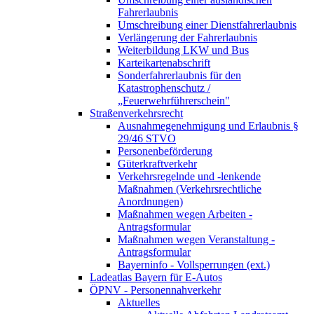
Fahrerlaubnis
Umschreibung einer Dienstfahrerlaubnis
Verlängerung der Fahrerlaubnis
Weiterbildung LKW und Bus
Karteikartenabschrift
Sonderfahrerlaubnis für den
Katastrophenschutz /
„Feuerwehrführerschein"
Straßenverkehrsrecht
Ausnahmegenehmigung und Erlaubnis §
29/46 STVO
Personenbeförderung
Güterkraftverkehr
Verkehrsregelnde und -lenkende
Maßnahmen (Verkehrsrechtliche
Anordnungen)
Maßnahmen wegen Arbeiten -
Antragsformular
Maßnahmen wegen Veranstaltung -
Antragsformular
Bayerninfo - Vollsperrungen (ext.)
Ladeatlas Bayern für E-Autos
ÖPNV - Personennahverkehr
Aktuelles