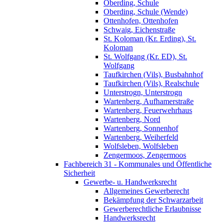
Oberding, Schule
Oberding, Schule (Wende)
Ottenhofen, Ottenhofen
Schwaig, Eichenstraße
St. Koloman (Kr. Erding), St.
Koloman
St. Wolfgang (Kr. ED), St.
Wolfgang
Taufkirchen (Vils), Busbahnhof
Taufkirchen (Vils), Realschule
Unterstrogn, Unterstrogn
Wartenberg, Aufhamerstraße
Wartenberg, Feuerwehrhaus
Wartenberg, Nord
Wartenberg, Sonnenhof
Wartenberg, Weiherfeld
Wolfsleben, Wolfsleben
Zengermoos, Zengermoos
Fachbereich 31 - Kommunales und Öffentliche
Sicherheit
Gewerbe- u. Handwerksrecht
Allgemeines Gewerberecht
Bekämpfung der Schwarzarbeit
Gewerberechtliche Erlaubnisse
Handwerksrecht