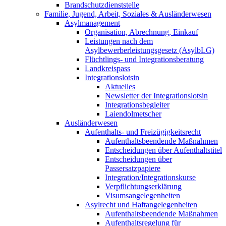
Brandschutzdienststelle
Familie, Jugend, Arbeit, Soziales & Ausländerwesen
Asylmanagement
Organisation, Abrechnung, Einkauf
Leistungen nach dem
Asylbewerberleistungsgesetz (AsylbLG)
Flüchtlings- und Integrationsberatung
Landkreispass
Integrationslotsin
Aktuelles
Newsletter der Integrationslotsin
Integrationsbegleiter
Laiendolmetscher
Ausländerwesen
Aufenthalts- und Freizügigkeitsrecht
Aufenthaltsbeendende Maßnahmen
Entscheidungen über Aufenthaltstitel
Entscheidungen über
Passersatzpapiere
Integration/Integrationskurse
Verpflichtungserklärung
Visumsangelegenheiten
Asylrecht und Haftangelegenheiten
Aufenthaltsbeendende Maßnahmen
Aufenthaltsregelung für