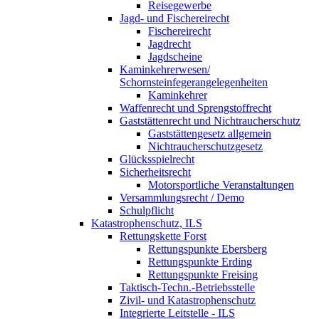
Reisegewerbe
Jagd- und Fischereirecht
Fischereirecht
Jagdrecht
Jagdscheine
Kaminkehrerwesen/
Schornsteinfegerangelegenheiten
Kaminkehrer
Waffenrecht und Sprengstoffrecht
Gaststättenrecht und Nichtraucherschutz
Gaststättengesetz allgemein
Nichtraucherschutzgesetz
Glücksspielrecht
Sicherheitsrecht
Motorsportliche Veranstaltungen
Versammlungsrecht / Demo
Schulpflicht
Katastrophenschutz, ILS
Rettungskette Forst
Rettungspunkte Ebersberg
Rettungspunkte Erding
Rettungspunkte Freising
Taktisch-Techn.-Betriebsstelle
Zivil- und Katastrophenschutz
Integrierte Leitstelle - ILS