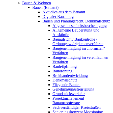
Bauen & Wohnen
Bauen (Bauamt)
Aktuelles aus dem Bauamt
Digitaler Bauantrag
Bauen und Planungsrecht, Denkmalschutz
Abgeschlossenheitsbescheinigung
Allgemeine Bauberatung und
Auskünfte
Bauaufsicht / Baukontrolle /
Ordnungswidrigkeitenverfahren
Baugenehmigung im „normalen“
Verfahren
Baugenehmigung im vereinfachten
Verfahren
Bauleitplanung
Bauordnung
Breitbandentwicklung
Denkmalschutz
Fliegende Bauten
Genehmigungsfreistellung
Grundstücksverkehr
Projektmanagement
Bauamtssoftware
Sachverständiger Kreisstraßen
Sanierungskonzept Moosinning