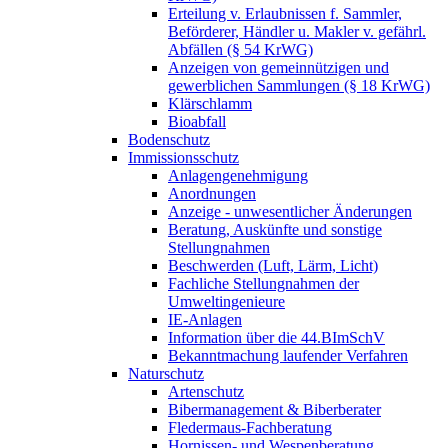
Erteilung v. Erlaubnissen f. Sammler,
Beförderer, Händler u. Makler v. gefährl.
Abfällen (§ 54 KrWG)
Anzeigen von gemeinnützigen und
gewerblichen Sammlungen (§ 18 KrWG)
Klärschlamm
Bioabfall
Bodenschutz
Immissionsschutz
Anlagengenehmigung
Anordnungen
Anzeige - unwesentlicher Änderungen
Beratung, Auskünfte und sonstige
Stellungnahmen
Beschwerden (Luft, Lärm, Licht)
Fachliche Stellungnahmen der
Umweltingenieure
IE-Anlagen
Information über die 44.BImSchV
Bekanntmachung laufender Verfahren
Naturschutz
Artenschutz
Bibermanagement & Biberberater
Fledermaus-Fachberatung
Hornissen- und Wespenberatung