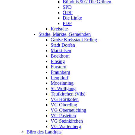
Bündnis 90´/ Die Grünen
SPD
ÖDP
Die Linke
FDP
Kreisräte
Städte, Märkte, Gemeinden
Große Kreisstadt Erding
Stadt Dorfen
Markt Isen
Bockhorn
Finsing
Forstern
Fraunberg
Lengdorf
Moosinning
St. Wolfgang
Taufkirchen (Vils)
VG Hörlkofen
VG Oberding
VG Oberneuching
VG Pastetten
VG Steinkirchen
VG Wartenberg
Büro des Landrats