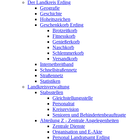
Der Landkreis Erding
Geografie
Geschichte
Hoheitszeichen
Geschenkkorb Erding
Brotzeitkorb
Fitnesskorb
Genießerkorb
Naschkorb
Schlemmerkorb
Versandkorb
Internetbreitband
Schnellstraßennetz
Straßennetz
Statistiken
Landkreisverwaltung
Stabsstellen
Gleichstellungsstelle
Personalrat
Kreisrevision
Senioren und Behindertenbeauftragte
Abteilung Z - Zentrale Angelegenheiten
Zentrale Dienste
Organisation und E-Akte
Personal Landratsamt Erding