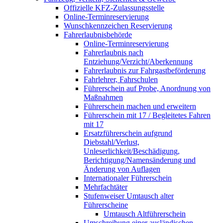
Offizielle KFZ-Zulassungsstelle
Online-Terminreservierung
Wunschkennzeichen Reservierung
Fahrerlaubnisbehörde
Online-Terminreservierung
Fahrerlaubnis nach
Entziehung/Verzicht/Aberkennung
Fahrerlaubnis zur Fahrgastbeförderung
Fahrlehrer, Fahrschulen
Führerschein auf Probe, Anordnung von
Maßnahmen
Führerschein machen und erweitern
Führerschein mit 17 / Begleitetes Fahren
mit 17
Ersatzführerschein aufgrund
Diebstahl/Verlust,
Unleserlichkeit/Beschädigung,
Berichtigung/Namensänderung und
Änderung von Auflagen
Internationaler Führerschein
Mehrfachtäter
Stufenweiser Umtausch alter
Führerscheine
Umtausch Altführerschein
Umschreibung einer ausländischen