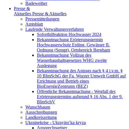
Badeweiher
Presse &
Aktuelles
Presse & Aktuelles
Pressemitteilungen
Amtsblatt
Laufende Verwaltungsverfahren
Soforthilfeaktion Hochwasser 2024
Bekanntmachung Erörterungstermin
Hochwasserschutz Erding, Gewässer II.
Ordnung (Sempt), Ortsbereich Bergham
Bekanntmachung Vollzug des
Wasserhaushaltsgesetzes WHG zweite
Auslegung
Bekanntmachung des Antrags nach § 4 i.v.m. §
10 BImSchG der Fa. Wurzer Umwelt GmbH auf
Errichtung und Betrieb eines
BioEnergieZentrums (BEZ)
Öffentliche Bekanntmachung - Wegfall des
Erörterungstermins aufgrund § 16 Abs. 1 der 9.
BImSchV
Wunschbaum
Ausschreibungen
Landkreiszeitung
Ukrainekrise - Ukrayinsʹka kryza
Ansprechpartner