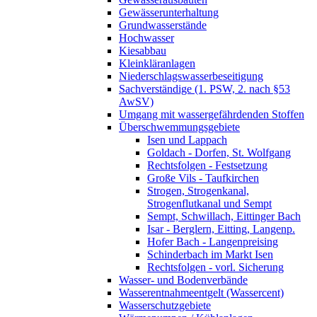
Gewässerunterhaltung
Grundwasserstände
Hochwasser
Kiesabbau
Kleinkläranlagen
Niederschlagswasserbeseitigung
Sachverständige (1. PSW, 2. nach §53
AwSV)
Umgang mit wassergefährdenden Stoffen
Überschwemmungsgebiete
Isen und Lappach
Goldach - Dorfen, St. Wolfgang
Rechtsfolgen - Festsetzung
Große Vils - Taufkirchen
Strogen, Strogenkanal,
Strogenflutkanal und Sempt
Sempt, Schwillach, Eittinger Bach
Isar - Berglern, Eitting, Langenp.
Hofer Bach - Langenpreising
Schinderbach im Markt Isen
Rechtsfolgen - vorl. Sicherung
Wasser- und Bodenverbände
Wasserentnahmeentgelt (Wassercent)
Wasserschutzgebiete