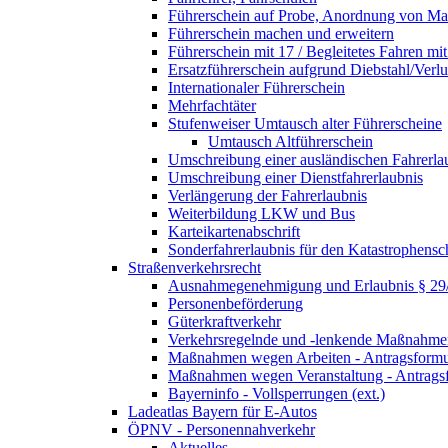
Führerschein auf Probe, Anordnung von 
Führerschein machen und erweitern
Führerschein mit 17 / Begleitetes Fahren mit
Ersatzführerschein aufgrund Diebstahl/Ver
Internationaler Führerschein
Mehrfachtäter
Stufenweiser Umtausch alter Führerscheine
Umtausch Altführerschein
Umschreibung einer ausländischen Fahrerla
Umschreibung einer Dienstfahrerlaubnis
Verlängerung der Fahrerlaubnis
Weiterbildung LKW und Bus
Karteikartenabschrift
Sonderfahrerlaubnis für den Katastrophensc
Straßenverkehrsrecht
Ausnahmegenehmigung und Erlaubnis § 2
Personenbeförderung
Güterkraftverkehr
Verkehrsregelnde und -lenkende Maßnahmen
Maßnahmen wegen Arbeiten - Antragsformu
Maßnahmen wegen Veranstaltung - Antrags
Bayerninfo - Vollsperrungen (ext.)
Ladeatlas Bayern für E-Autos
ÖPNV - Personennahverkehr
Aktuelles