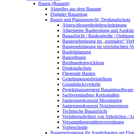
Bauen (Bauamt)
Aktuelles aus dem Bauamt
Digitaler Bauantrag
Bauen und Planungsrecht, Denkmalschutz
Abgeschlossenheitsbescheinigung
Allgemeine Bauberatung und Auskün
Bauaufsicht / Baukontrolle / Ordnung
Baugenehmigung im „normalen“ Verf
Baugenehmigung im vereinfachten Ve
Bauleitplanung
Bauordnung
Breitbandentwicklung
Denkmalschutz
Fliegende Bauten
Genehmigungsfreistellung
Grundstücksverkehr
Projektmanagement Bauamtssoftware
Sachverständiger Kreisstraßen
Sanierungskonzept Moosinning
Sanierungskonzept Notzingermoos
Technische Bauaufsicht
Verfahrensfreiheit von Abbrüchen / 
Versammlungsstättenverordnung
Vorbescheide
Baugenehmigung für Sonderbauten am Flu