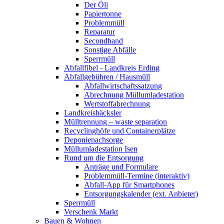
Der Öli
Papiertonne
Problemmüll
Reparatur
Secondhand
Sonstige Abfälle
Sperrmüll
Abfallfibel - Landkreis Erding
Abfallgebühren / Hausmüll
Abfallwirtschaftssatzung
Abrechnung Müllumladestation
Wertstoffabrechnung
Landkreishäcksler
Mülltrennung – waste separation
Recyclinghöfe und Containerplätze
Deponienachsorge
Müllumladestation Isen
Rund um die Entsorgung
Anträge und Formulare
Problemmüll-Termine (interaktiv)
Abfall-App für Smartphones
Entsorgungskalender (ext. Anbieter)
Sperrmüll
Verschenk Markt
Bauen & Wohnen