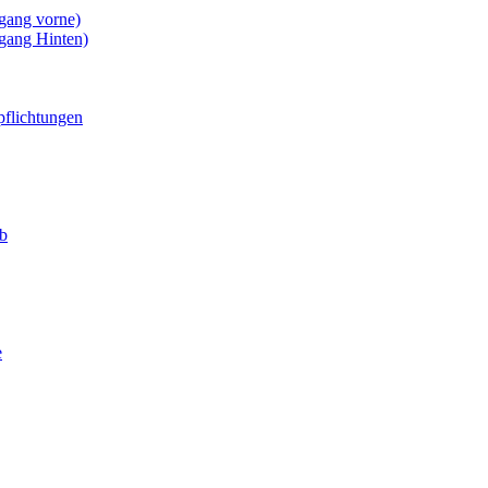
gang vorne)
gang Hinten)
pflichtungen
eb
e