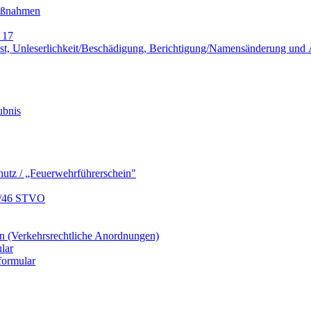
Maßnahmen
 17
lust, Unleserlichkeit/Beschädigung, Berichtigung/Namensänderung un
ubnis
hutz / „Feuerwehrführerschein"
9/46 STVO
 (Verkehrsrechtliche Anordnungen)
lar
formular