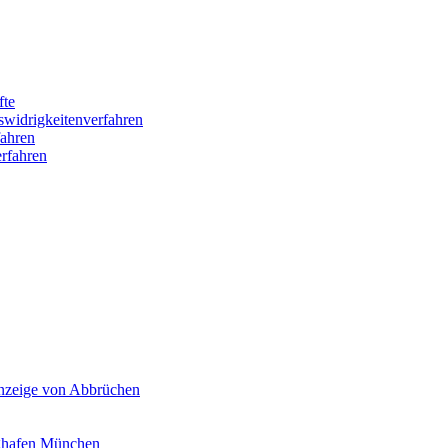
fte
swidrigkeitenverfahren
ahren
rfahren
Anzeige von Abbrüchen
ghafen München