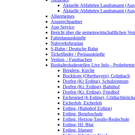
Aktuelle Abfahrten Landratsamt (Aus
Aktuelle Abfahrten Landratsamt (Aus
Allgemeines
Ansprechpartner
App Service
Bericht über die gemeinwirtschaftlichen Ver
Fahrplanauskünfte
Nahverkehrsplan
S-Bahn / Deutsche Bahn
Ticketfinder / Preisauskünfte
Verlust- / Fundsachen
Bushalteshaltestellen Live Info - Probebetri
Berglern, Kirche
Bockhorn (Oberbayern), Grünbach
Dorfen (Kr Erding), Schulzentrum
Dorfen (Kr. Erding), Bahnhof
Dorfen (Kr. Erding), Friedhof
Eichenried (b Erding), Gfällachbrück
Eicherloh, Eicherloh
Erding, (Bahnhof Erding)
Erding, Berufsschule
Erding, Herzog-Tassilo-Realschule
Erding, Hl. Blut
Erding, Irlanger