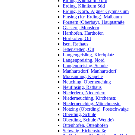
Erding, Klinikum Nord
Erding, Klinikum Süd
Erding, Korb.-Aigner-Gymnasium
Finsing (Kr. Erding), Maibaum
Forstern (Oberbay), Hauptstraße
Glaslern, Mooslern
Harthofen, Harthofen
Hörlkofen, Ort
Isen, Rathaus
Jettenstetten, Ort
Langengeisling, Kirchplatz
Langenpreising, Nord
Langenpreising, Schule
Manhartsdorf, Manhartsdorf
Moosinning, Kapelle
Neuching, Oberneuching
Neufinsing, Rathaus
Niederlern, Niederlern
Niederneuching, Kirchenstr.
Niederneuching, Münchnerstr.
Notzing (Oberding), Postschwaige
Oberding, Schule
Oberding, Schule (Wende)
Ottenhofen, Ottenhofen
Schwaig, Eichenstraße