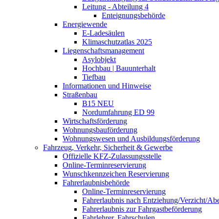
Leitung - Abteilung 4
Enteignungsbehörde
Energiewende
E-Ladesäulen
Klimaschutzatlas 2025
Liegenschaftsmanagement
Asylobjekt
Hochbau | Bauunterhalt
Tiefbau
Informationen und Hinweise
Straßenbau
B15 NEU
Nordumfahrung ED 99
Wirtschaftsförderung
Wohnungsbauförderung
Wohnungswesen und Ausbildungsförderung
Fahrzeug, Verkehr, Sicherheit & Gewerbe
Offizielle KFZ-Zulassungsstelle
Online-Terminreservierung
Wunschkennzeichen Reservierung
Fahrerlaubnisbehörde
Online-Terminreservierung
Fahrerlaubnis nach Entziehung/Verzicht/A
Fahrerlaubnis zur Fahrgastbeförderung
Fahrlehrer, Fahrschulen