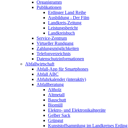
Organigramm
Publikationen
Erdinger Land Reihe
Ausbildung - Der Film
Landkreis-Zeitung
Leistungsbericht
Landkreisbuch
Service-Zentrum
Virtueller Rundgang
Zahlungsmöglichkeiten
Telefonverzeichnis
Datenschutzinformationen
Abfallwirtschaft
Abfall-App für Smartphones
Abfall ABC
Abfuhrkalender (interaktiv)
Abfallberatung
Altholz
Altmetall
Bauschutt
Biomüll
Elektro- und Elektronikaltgeräte
Gelber Sack
Grüngut
Kunststoffsammlung im Landkreises Erding