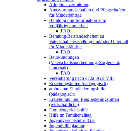
Adoptionsvermittlung
Amtsvormundschaften und Pflegschaften
für Minderjährige
Beratung und Information zum
Volljährigenunterhalt
FAQ
Beratung/Beistandschaften zu
Vaterschaftsfeststellung und/oder Unterhalt
für Minderjährige
FAQ
Beurkundungen
(Vaterschaftsanerkennung, Sorgerecht,
Unterhalt)
FAQ
Vereinbarung nach §72a SGB VIII
Erziehungshilfen (pädagogisch)
ambulante Eingliederungshilfen
(pädagogisch)
Erziehungs- und Eingliederungshilfen
(wirtschaftliche)
Familiengerichtshilfe
Hilfe im Familienalltag
Jugendgerichtshilfe JGH
Jugendhilfeplanung
Jugendsozialarbeit an Schulen