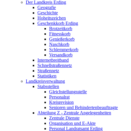
Der Landkreis Erding
Geografie
Geschichte
Hoheitszeichen
Geschenkkorb Erding
Brotzeitkorb
Fitnesskorb
Genießerkorb
Naschkorb
Schlemmerkorb
Versandkorb
Internetbreitband
Schnellstraßennetz
Straßennetz
Statistiken
Landkreisverwaltung
Stabsstellen
Gleichstellungsstelle
Personalrat
Kreisrevision
Senioren und Behindertenbeauftragte
Abteilung Z - Zentrale Angelegenheiten
Zentrale Dienste
Organisation und E-Akte
Personal Landratsamt Erding