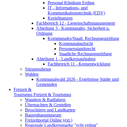
Personal Klinikum Erding
IT - Informations- und
Kommunikationstechnik (EDV)
Kreisfinanzen
Fachbereich 12 - Liegenschaftsmanagement
Abteilung 3 - Kommunales, Sicherheit u.
Ordnung
Kommunales/Staatl. Rechnungsprüfung
Kommunalaufsicht
Personenstandsrecht
Staatliche Rechnungsprüfung
Abteilung 1 - Landkreisaufgaben
Fachbereich 11 - Kreisentwicklung
Sitzungsdienst
Wahlen
Kommunalwahl 2026 - Ergebnisse Städte und
Gemeinden
Freizeit &
Tourismus
Freizeit & Tourismus
Wandern & Radfahren
Übernachten & Genießen
Broschüren und Landkarten
Bauernhausmuseum
Freizeitportal Online (ext.)
Regionale Landkreismarke "echt erding"