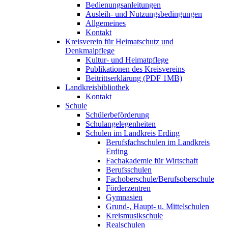
Bedienungsanleitungen
Ausleih- und Nutzungsbedingungen
Allgemeines
Kontakt
Kreisverein für Heimatschutz und
Denkmalpflege
Kultur- und Heimatpflege
Publikationen des Kreisvereins
Beitrittserklärung (PDF 1MB)
Landkreisbibliothek
Kontakt
Schule
Schülerbeförderung
Schulangelegenheiten
Schulen im Landkreis Erding
Berufsfachschulen im Landkreis
Erding
Fachakademie für Wirtschaft
Berufsschulen
Fachoberschule/Berufsoberschule
Förderzentren
Gymnasien
Grund-, Haupt- u. Mittelschulen
Kreismusikschule
Realschulen