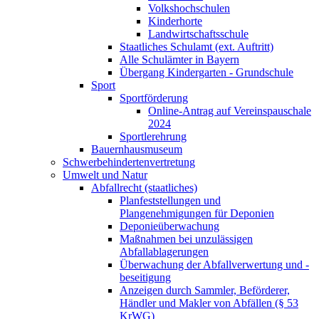
Volkshochschulen
Kinderhorte
Landwirtschaftsschule
Staatliches Schulamt (ext. Auftritt)
Alle Schulämter in Bayern
Übergang Kindergarten - Grundschule
Sport
Sportförderung
Online-Antrag auf Vereinspauschale
2024
Sportlerehrung
Bauernhausmuseum
Schwerbehindertenvertretung
Umwelt und Natur
Abfallrecht (staatliches)
Planfeststellungen und
Plangenehmigungen für Deponien
Deponieüberwachung
Maßnahmen bei unzulässigen
Abfallablagerungen
Überwachung der Abfallverwertung und -
beseitigung
Anzeigen durch Sammler, Beförderer,
Händler und Makler von Abfällen (§ 53
KrWG)