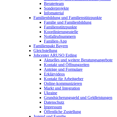
Beraterteam
Sonderprojekte
Infomaterial
Familienbildung und Familienstützpunkte
Familie und Familienbildung
Familienstützpunkte
Koordinierungsstelle
Notfallrufnummern
Familien-App
Familienpakt Bayern
Gleichstellung
Jobcenter ARUSO Erding
Aktuelles und weitere Beratungsangebote
Kontakt und Öffnungzeiten
Anträge und Formulare
Erklärvideos
Kontakt für Arbeitgeber
Online-kommunizieren
Markt und Integration
Ukraine
Grundsicherungsgeld und Geldleistungen
Datenschutz
Impressum
Öffentliche Zustellung
Jugend und Familie