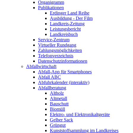
Organigramm
Publikationen
Erdinger Land Reihe
Ausbildung - Der Film
Landkreis-Zeitung
Leistungsbericht
Landkreisbuch
Service-Zentrum
Virtueller Rundgang
Zahlungsmöglichkeiten
Telefonverzeichnis
Datenschutzinformationen
Abfallwirtschaft
Abfall-App für Smartphones
Abfall ABC
Abfuhrkalender (interaktiv)
Abfallberatung
Altholz
Altmetall
Bauschutt
Biomüll
Elektro- und Elektronikaltgeräte
Gelber Sack
Grüngut
Kunststoffsammlung im Landkreises