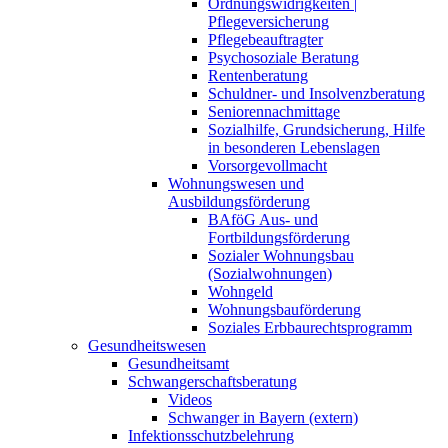
Ordnungswidrigkeiten |
Pflegeversicherung
Pflegebeauftragter
Psychosoziale Beratung
Rentenberatung
Schuldner- und Insolvenzberatung
Seniorennachmittage
Sozialhilfe, Grundsicherung, Hilfe
in besonderen Lebenslagen
Vorsorgevollmacht
Wohnungswesen und
Ausbildungsförderung
BAföG Aus- und
Fortbildungsförderung
Sozialer Wohnungsbau
(Sozialwohnungen)
Wohngeld
Wohnungsbauförderung
Soziales Erbbaurechtsprogramm
Gesundheitswesen
Gesundheitsamt
Schwangerschaftsberatung
Videos
Schwanger in Bayern (extern)
Infektionsschutzbelehrung