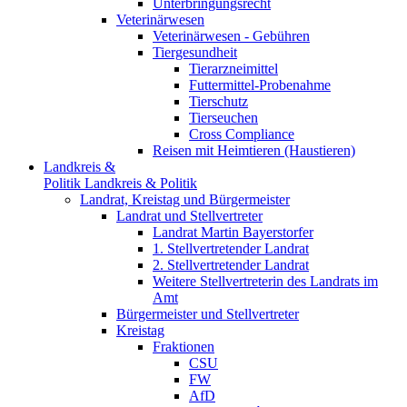
Unterbringungsrecht
Veterinärwesen
Veterinärwesen - Gebühren
Tiergesundheit
Tierarzneimittel
Futtermittel-Probenahme
Tierschutz
Tierseuchen
Cross Compliance
Reisen mit Heimtieren (Haustieren)
Landkreis &
Politik
Landkreis & Politik
Landrat, Kreistag und Bürgermeister
Landrat und Stellvertreter
Landrat Martin Bayerstorfer
1. Stellvertretender Landrat
2. Stellvertretender Landrat
Weitere Stellvertreterin des Landrats im
Amt
Bürgermeister und Stellvertreter
Kreistag
Fraktionen
CSU
FW
AfD