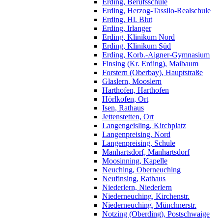
Erding, Berufsschule
Erding, Herzog-Tassilo-Realschule
Erding, Hl. Blut
Erding, Irlanger
Erding, Klinikum Nord
Erding, Klinikum Süd
Erding, Korb.-Aigner-Gymnasium
Finsing (Kr. Erding), Maibaum
Forstern (Oberbay), Hauptstraße
Glaslern, Mooslern
Harthofen, Harthofen
Hörlkofen, Ort
Isen, Rathaus
Jettenstetten, Ort
Langengeisling, Kirchplatz
Langenpreising, Nord
Langenpreising, Schule
Manhartsdorf, Manhartsdorf
Moosinning, Kapelle
Neuching, Oberneuching
Neufinsing, Rathaus
Niederlern, Niederlern
Niederneuching, Kirchenstr.
Niederneuching, Münchnerstr.
Notzing (Oberding), Postschwaige