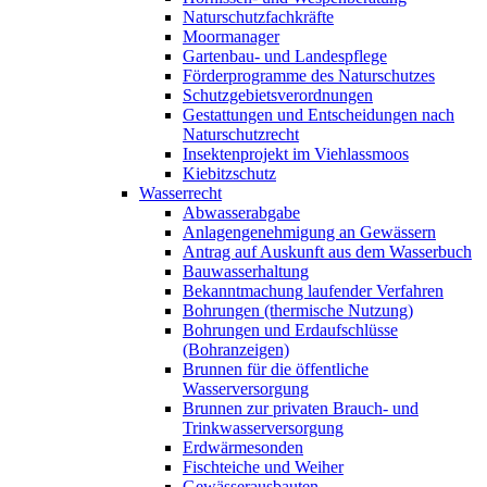
Naturschutzfachkräfte
Moormanager
Gartenbau- und Landespflege
Förderprogramme des Naturschutzes
Schutzgebietsverordnungen
Gestattungen und Entscheidungen nach
Naturschutzrecht
Insektenprojekt im Viehlassmoos
Kiebitzschutz
Wasserrecht
Abwasserabgabe
Anlagengenehmigung an Gewässern
Antrag auf Auskunft aus dem Wasserbuch
Bauwasserhaltung
Bekanntmachung laufender Verfahren
Bohrungen (thermische Nutzung)
Bohrungen und Erdaufschlüsse
(Bohranzeigen)
Brunnen für die öffentliche
Wasserversorgung
Brunnen zur privaten Brauch- und
Trinkwasserversorgung
Erdwärmesonden
Fischteiche und Weiher
Gewässerausbauten