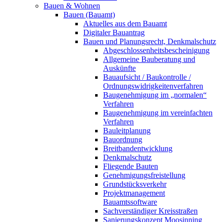
Bauen & Wohnen
Bauen (Bauamt)
Aktuelles aus dem Bauamt
Digitaler Bauantrag
Bauen und Planungsrecht, Denkmalschutz
Abgeschlossenheitsbescheinigung
Allgemeine Bauberatung und
Auskünfte
Bauaufsicht / Baukontrolle /
Ordnungswidrigkeitenverfahren
Baugenehmigung im „normalen“
Verfahren
Baugenehmigung im vereinfachten
Verfahren
Bauleitplanung
Bauordnung
Breitbandentwicklung
Denkmalschutz
Fliegende Bauten
Genehmigungsfreistellung
Grundstücksverkehr
Projektmanagement
Bauamtssoftware
Sachverständiger Kreisstraßen
Sanierungskonzept Moosinning