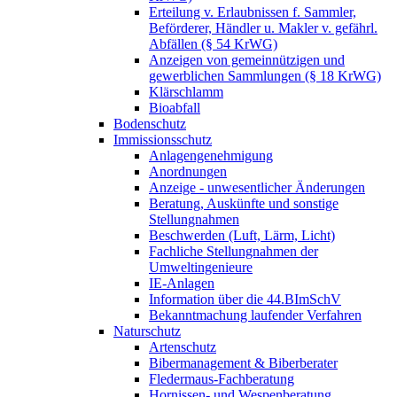
Erteilung v. Erlaubnissen f. Sammler,
Beförderer, Händler u. Makler v. gefährl.
Abfällen (§ 54 KrWG)
Anzeigen von gemeinnützigen und
gewerblichen Sammlungen (§ 18 KrWG)
Klärschlamm
Bioabfall
Bodenschutz
Immissionsschutz
Anlagengenehmigung
Anordnungen
Anzeige - unwesentlicher Änderungen
Beratung, Auskünfte und sonstige
Stellungnahmen
Beschwerden (Luft, Lärm, Licht)
Fachliche Stellungnahmen der
Umweltingenieure
IE-Anlagen
Information über die 44.BImSchV
Bekanntmachung laufender Verfahren
Naturschutz
Artenschutz
Bibermanagement & Biberberater
Fledermaus-Fachberatung
Hornissen- und Wespenberatung