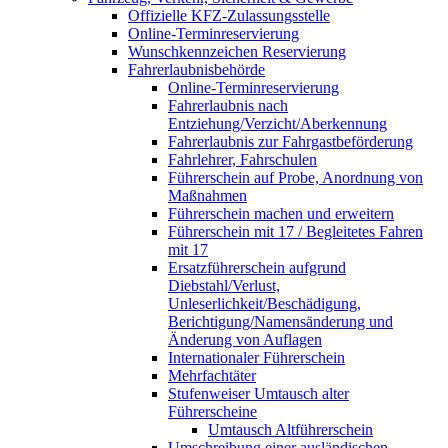
Offizielle KFZ-Zulassungsstelle
Online-Terminreservierung
Wunschkennzeichen Reservierung
Fahrerlaubnisbehörde
Online-Terminreservierung
Fahrerlaubnis nach
Entziehung/Verzicht/Aberkennung
Fahrerlaubnis zur Fahrgastbeförderung
Fahrlehrer, Fahrschulen
Führerschein auf Probe, Anordnung von
Maßnahmen
Führerschein machen und erweitern
Führerschein mit 17 / Begleitetes Fahren
mit 17
Ersatzführerschein aufgrund
Diebstahl/Verlust,
Unleserlichkeit/Beschädigung,
Berichtigung/Namensänderung und
Änderung von Auflagen
Internationaler Führerschein
Mehrfachtäter
Stufenweiser Umtausch alter
Führerscheine
Umtausch Altführerschein
Umschreibung einer ausländischen