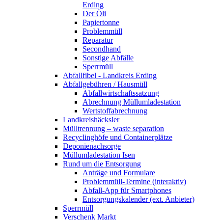
Erding
Der Öli
Papiertonne
Problemmüll
Reparatur
Secondhand
Sonstige Abfälle
Sperrmüll
Abfallfibel - Landkreis Erding
Abfallgebühren / Hausmüll
Abfallwirtschaftssatzung
Abrechnung Müllumladestation
Wertstoffabrechnung
Landkreishäcksler
Mülltrennung – waste separation
Recyclinghöfe und Containerplätze
Deponienachsorge
Müllumladestation Isen
Rund um die Entsorgung
Anträge und Formulare
Problemmüll-Termine (interaktiv)
Abfall-App für Smartphones
Entsorgungskalender (ext. Anbieter)
Sperrmüll
Verschenk Markt