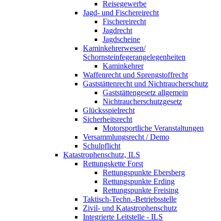
Reisegewerbe
Jagd- und Fischereirecht
Fischereirecht
Jagdrecht
Jagdscheine
Kaminkehrerwesen/
Schornsteinfegerangelegenheiten
Kaminkehrer
Waffenrecht und Sprengstoffrecht
Gaststättenrecht und Nichtraucherschutz
Gaststättengesetz allgemein
Nichtraucherschutzgesetz
Glücksspielrecht
Sicherheitsrecht
Motorsportliche Veranstaltungen
Versammlungsrecht / Demo
Schulpflicht
Katastrophenschutz, ILS
Rettungskette Forst
Rettungspunkte Ebersberg
Rettungspunkte Erding
Rettungspunkte Freising
Taktisch-Techn.-Betriebsstelle
Zivil- und Katastrophenschutz
Integrierte Leitstelle - ILS