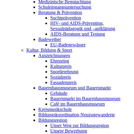
Medizinische Begutachtung
Schuleingangsuntersuchung
Beratung & Prävention
Suchtprävention
HIV- und AIDS-Prävention,
Sexualpädagogik und –aufklärung
AIDS-Beratung und Testung
Badeweiher
EU-Badegewässer
Kultur, Bildung & Sport
Auszeichnungen
Ehrenring
Kulturpreis
Sportlerehrung
Sozialpreis
Fassadenpreis
Bauernhausmuseum und Bauernmarkt
Gebäude
Bauernmarkt im Bauernhausmuseum
Café im Bauernhausmuseum
Kreismusikschule
Bildungskoordination Neuzugewanderte
Bildungsregion
Unser Weg zur Bildungsregion
Unsere Bewerbung