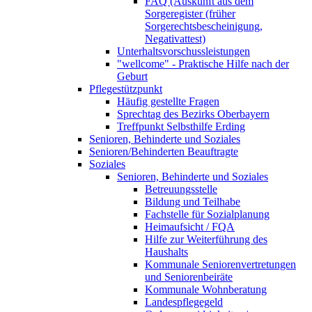
FAQ (Auskunft aus dem
Sorgeregister (früher
Sorgerechtsbescheinigung,
Negativattest)
Unterhaltsvorschussleistungen
"wellcome" - Praktische Hilfe nach der
Geburt
Pflegestützpunkt
Häufig gestellte Fragen
Sprechtag des Bezirks Oberbayern
Treffpunkt Selbsthilfe Erding
Senioren, Behinderte und Soziales
Senioren/Behinderten Beauftragte
Soziales
Senioren, Behinderte und Soziales
Betreuungsstelle
Bildung und Teilhabe
Fachstelle für Sozialplanung
Heimaufsicht / FQA
Hilfe zur Weiterführung des
Haushalts
Kommunale Seniorenvertretungen
und Seniorenbeiräte
Kommunale Wohnberatung
Landespflegegeld