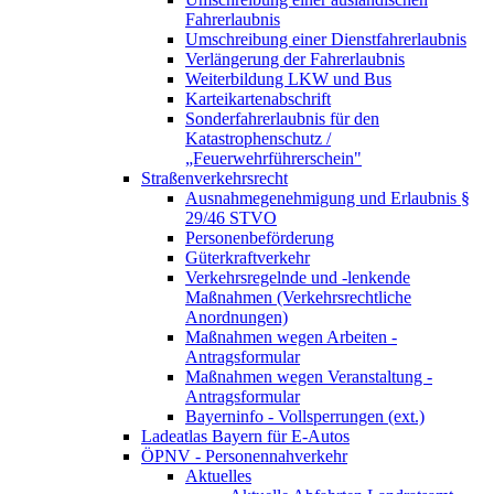
Fahrerlaubnis
Umschreibung einer Dienstfahrerlaubnis
Verlängerung der Fahrerlaubnis
Weiterbildung LKW und Bus
Karteikartenabschrift
Sonderfahrerlaubnis für den
Katastrophenschutz /
„Feuerwehrführerschein"
Straßenverkehrsrecht
Ausnahmegenehmigung und Erlaubnis §
29/46 STVO
Personenbeförderung
Güterkraftverkehr
Verkehrsregelnde und -lenkende
Maßnahmen (Verkehrsrechtliche
Anordnungen)
Maßnahmen wegen Arbeiten -
Antragsformular
Maßnahmen wegen Veranstaltung -
Antragsformular
Bayerninfo - Vollsperrungen (ext.)
Ladeatlas Bayern für E-Autos
ÖPNV - Personennahverkehr
Aktuelles