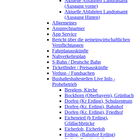
Aktuelle Abfahrten Landratsamt
(Ausgang vorne)
Aktuelle Abfahrten Landratsamt
(Ausgang Hinten)
Allgemeines
Ansprechpartner
App Service
Bericht über die gemeinwirtschaftlichen
Verpflichtungen
Fahrplanauskünfte
Nahverkehrsplan
S-Bahn / Deutsche Bahn
Ticketfinder / Preisauskünfte
Verlust- / Fundsachen
Bushalteshaltestellen Live Info -
Probebetrieb
Berglern, Kirche
Bockhorn (Oberbayern), Grünbach
Dorfen (Kr Erding), Schulzentrum
Dorfen (Kr. Erding), Bahnhof
Dorfen (Kr. Erding), Friedhof
Eichenried (b Erding),
Gfällachbrücke
Eicherloh, Eicherloh
Erding, (Bahnhof Erding)