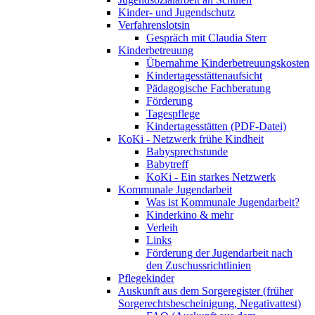
Kinder- und Jugendschutz
Verfahrenslotsin
Gespräch mit Claudia Sterr
Kinderbetreuung
Übernahme Kinderbetreuungskosten
Kindertagesstättenaufsicht
Pädagogische Fachberatung
Förderung
Tagespflege
Kindertagesstätten (PDF-Datei)
KoKi - Netzwerk frühe Kindheit
Babysprechstunde
Babytreff
KoKi - Ein starkes Netzwerk
Kommunale Jugendarbeit
Was ist Kommunale Jugendarbeit?
Kinderkino & mehr
Verleih
Links
Förderung der Jugendarbeit nach
den Zuschussrichtlinien
Pflegekinder
Auskunft aus dem Sorgeregister (früher
Sorgerechtsbescheinigung, Negativattest)