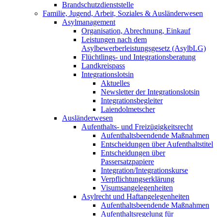
Brandschutzdienststelle
Familie, Jugend, Arbeit, Soziales & Ausländerwesen
Asylmanagement
Organisation, Abrechnung, Einkauf
Leistungen nach dem
Asylbewerberleistungsgesetz (AsylbLG)
Flüchtlings- und Integrationsberatung
Landkreispass
Integrationslotsin
Aktuelles
Newsletter der Integrationslotsin
Integrationsbegleiter
Laiendolmetscher
Ausländerwesen
Aufenthalts- und Freizügigkeitsrecht
Aufenthaltsbeendende Maßnahmen
Entscheidungen über Aufenthaltstitel
Entscheidungen über
Passersatzpapiere
Integration/Integrationskurse
Verpflichtungserklärung
Visumsangelegenheiten
Asylrecht und Haftangelegenheiten
Aufenthaltsbeendende Maßnahmen
Aufenthaltsregelung für