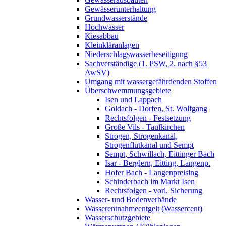
Gewässerunterhaltung
Grundwasserstände
Hochwasser
Kiesabbau
Kleinkläranlagen
Niederschlagswasserbeseitigung
Sachverständige (1. PSW, 2. nach §53
AwSV)
Umgang mit wassergefährdenden Stoffen
Überschwemmungsgebiete
Isen und Lappach
Goldach - Dorfen, St. Wolfgang
Rechtsfolgen - Festsetzung
Große Vils - Taufkirchen
Strogen, Strogenkanal,
Strogenflutkanal und Sempt
Sempt, Schwillach, Eittinger Bach
Isar - Berglern, Eitting, Langenp.
Hofer Bach - Langenpreising
Schinderbach im Markt Isen
Rechtsfolgen - vorl. Sicherung
Wasser- und Bodenverbände
Wasserentnahmeentgelt (Wassercent)
Wasserschutzgebiete