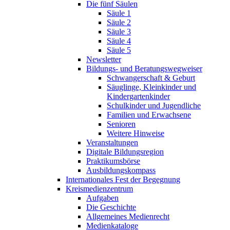
Die fünf Säulen
Säule 1
Säule 2
Säule 3
Säule 4
Säule 5
Newsletter
Bildungs- und Beratungswegweiser
Schwangerschaft & Geburt
Säuglinge, Kleinkinder und
Kindergartenkinder
Schulkinder und Jugendliche
Familien und Erwachsene
Senioren
Weitere Hinweise
Veranstaltungen
Digitale Bildungsregion
Praktikumsbörse
Ausbildungskompass
Internationales Fest der Begegnung
Kreismedienzentrum
Aufgaben
Die Geschichte
Allgemeines Medienrecht
Medienkataloge