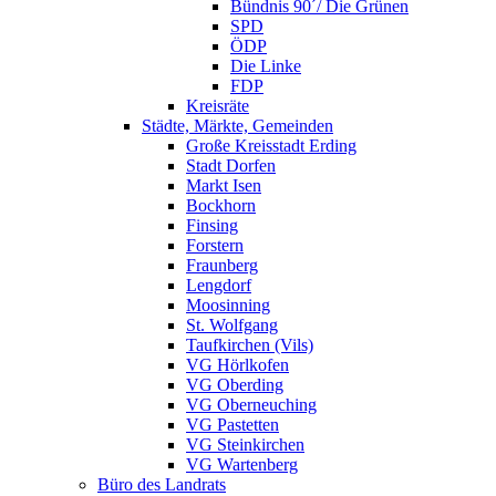
Bündnis 90´/ Die Grünen
SPD
ÖDP
Die Linke
FDP
Kreisräte
Städte, Märkte, Gemeinden
Große Kreisstadt Erding
Stadt Dorfen
Markt Isen
Bockhorn
Finsing
Forstern
Fraunberg
Lengdorf
Moosinning
St. Wolfgang
Taufkirchen (Vils)
VG Hörlkofen
VG Oberding
VG Oberneuching
VG Pastetten
VG Steinkirchen
VG Wartenberg
Büro des Landrats