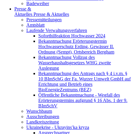
Badeweiher
Presse &
Aktuelles
Presse & Aktuelles
Pressemitteilungen
Amtsblatt
Laufende Verwaltungsverfahren
Soforthilfeaktion Hochwasser 2024
Bekanntmachung Erörterungstermin
Hochwasserschutz Erding, Gewässer II.
Ordnung (Sempt), Ortsbereich Bergham
Bekanntmachung Vollzug des
Wasserhaushaltsgesetzes WHG zweite
Auslegung
Bekanntmachung des Antrags nach § 4 i.v.m. §
10 BImSchG der Fa. Wurzer Umwelt GmbH auf
Errichtung und Betrieb eines
BioEnergieZentrums (BEZ)
Öffentliche Bekanntmachung - Wegfall des
Erörterungstermins aufgrund § 16 Abs. 1 der 9.
BImSchV
Wunschbaum
Ausschreibungen
Landkreiszeitung
Ukrainekrise - Ukrayinsʹka kryza
Ansprechpartner