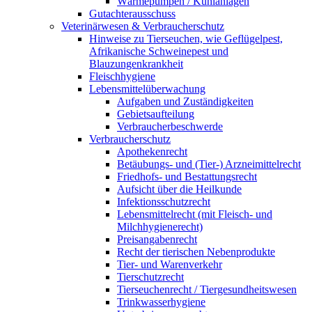
Wärmepumpen / Kühlanlagen
Gutachterausschuss
Veterinärwesen & Verbraucherschutz
Hinweise zu Tierseuchen, wie Geflügelpest,
Afrikanische Schweinepest und
Blauzungenkrankheit
Fleischhygiene
Lebensmittelüberwachung
Aufgaben und Zuständigkeiten
Gebietsaufteilung
Verbraucherbeschwerde
Verbraucherschutz
Apothekenrecht
Betäubungs- und (Tier-) Arzneimittelrecht
Friedhofs- und Bestattungsrecht
Aufsicht über die Heilkunde
Infektionsschutzrecht
Lebensmittelrecht (mit Fleisch- und
Milchhygienerecht)
Preisangabenrecht
Recht der tierischen Nebenprodukte
Tier- und Warenverkehr
Tierschutzrecht
Tierseuchenrecht / Tiergesundheitswesen
Trinkwasserhygiene