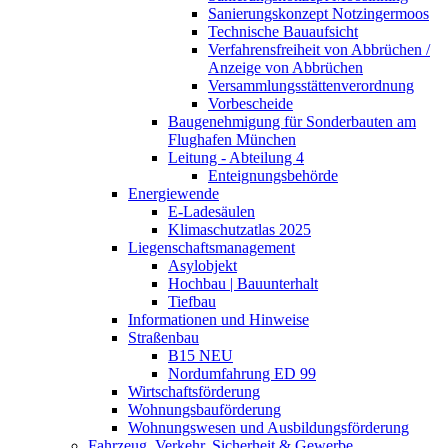
Sanierungskonzept Notzingermoos
Technische Bauaufsicht
Verfahrensfreiheit von Abbrüchen /
Anzeige von Abbrüchen
Versammlungsstättenverordnung
Vorbescheide
Baugenehmigung für Sonderbauten am
Flughafen München
Leitung - Abteilung 4
Enteignungsbehörde
Energiewende
E-Ladesäulen
Klimaschutzatlas 2025
Liegenschaftsmanagement
Asylobjekt
Hochbau | Bauunterhalt
Tiefbau
Informationen und Hinweise
Straßenbau
B15 NEU
Nordumfahrung ED 99
Wirtschaftsförderung
Wohnungsbauförderung
Wohnungswesen und Ausbildungsförderung
Fahrzeug, Verkehr, Sicherheit & Gewerbe