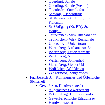
Oberding, Schule
Oberding, Schule (Wende)
Ottenhofen, Ottenhofen
Schwaig, Eichenstraße
St. Koloman (Kr. Erding), St.
Koloman
St. Wolfgang (Kr. ED), St.
Wolfgang
Taufkirchen (Vils), Busbahnhof
Taufkirchen (Vils), Realschule
Unterstrogn, Unterstrogn
Wartenberg, Aufhamerstraße
Wartenberg, Feuerwehrhaus
Wartenberg, Nord
Wartenberg, Sonnenhof
Wartenberg, Weiherfeld
Wolfsleben, Wolfsleben
Zengermoos, Zengermoos
Fachbereich 31 - Kommunales und Öffentliche
Sicherheit
Gewerbe- u. Handwerksrecht
Allgemeines Gewerberecht
Bekämpfung der Schwarzarbeit
Gewerberechtliche Erlaubnisse
Handwerksrecht