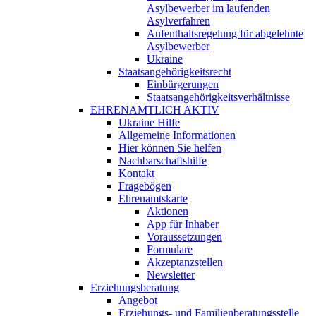
Asylbewerber im laufenden
Asylverfahren
Aufenthaltsregelung für abgelehnte
Asylbewerber
Ukraine
Staatsangehörigkeitsrecht
Einbürgerungen
Staatsangehörigkeitsverhältnisse
EHRENAMTLICH AKTIV
Ukraine Hilfe
Allgemeine Informationen
Hier können Sie helfen
Nachbarschaftshilfe
Kontakt
Fragebögen
Ehrenamtskarte
Aktionen
App für Inhaber
Voraussetzungen
Formulare
Akzeptanzstellen
Newsletter
Erziehungsberatung
Angebot
Erziehungs- und Familienberatungsstelle