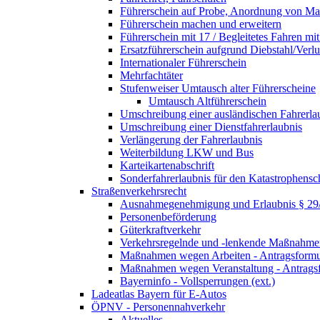
Führerschein auf Probe, Anordnung von 
Führerschein machen und erweitern
Führerschein mit 17 / Begleitetes Fahren mit
Ersatzführerschein aufgrund Diebstahl/Ver
Internationaler Führerschein
Mehrfachtäter
Stufenweiser Umtausch alter Führerscheine
Umtausch Altführerschein
Umschreibung einer ausländischen Fahrerla
Umschreibung einer Dienstfahrerlaubnis
Verlängerung der Fahrerlaubnis
Weiterbildung LKW und Bus
Karteikartenabschrift
Sonderfahrerlaubnis für den Katastrophensc
Straßenverkehrsrecht
Ausnahmegenehmigung und Erlaubnis § 2
Personenbeförderung
Güterkraftverkehr
Verkehrsregelnde und -lenkende Maßnahmen
Maßnahmen wegen Arbeiten - Antragsformu
Maßnahmen wegen Veranstaltung - Antrags
Bayerninfo - Vollsperrungen (ext.)
Ladeatlas Bayern für E-Autos
ÖPNV - Personennahverkehr
Aktuelles