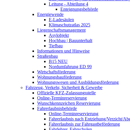
Leitung - Abteilung 4
Enteignungsbehörde
Energiewende
E-Ladesäulen
Klimaschutzatlas 2025
Liegenschaftsmanagement
Asylobjekt
Hochbau | Bauunterhalt
Tiefbau
Informationen und Hinweise
Straßenbau
B15 NEU
Nordumfahrung ED 99
Wirtschaftsförderung
Wohnungsbauförderung
Wohnungswesen und Ausbildungsförderung
Fahrzeug, Verkehr, Sicherheit & Gewerbe
Offizielle KFZ-Zulassungsstelle
Online-Terminreservierung
Wunschkennzeichen Reservierung
Fahrerlaubnisbehörde
Online-Terminreservierung
Fahrerlaubnis nach Entziehung/Verzicht/A
Fahrerlaubnis zur Fahrgastbeförderung
Fahrlehrer, Fahrschulen