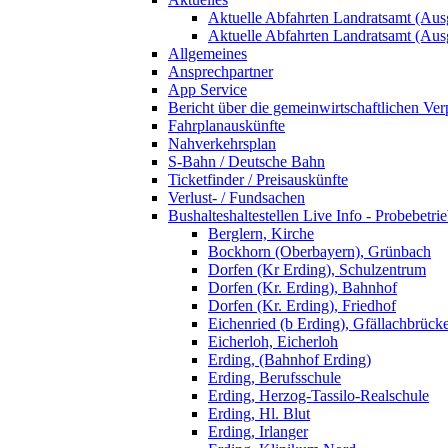
Aktuelle Abfahrten Landratsamt (Aus
Aktuelle Abfahrten Landratsamt (Aus
Allgemeines
Ansprechpartner
App Service
Bericht über die gemeinwirtschaftlichen Ver
Fahrplanauskünfte
Nahverkehrsplan
S-Bahn / Deutsche Bahn
Ticketfinder / Preisauskünfte
Verlust- / Fundsachen
Bushalteshaltestellen Live Info - Probebetri
Berglern, Kirche
Bockhorn (Oberbayern), Grünbach
Dorfen (Kr Erding), Schulzentrum
Dorfen (Kr. Erding), Bahnhof
Dorfen (Kr. Erding), Friedhof
Eichenried (b Erding), Gfällachbrück
Eicherloh, Eicherloh
Erding, (Bahnhof Erding)
Erding, Berufsschule
Erding, Herzog-Tassilo-Realschule
Erding, Hl. Blut
Erding, Irlanger