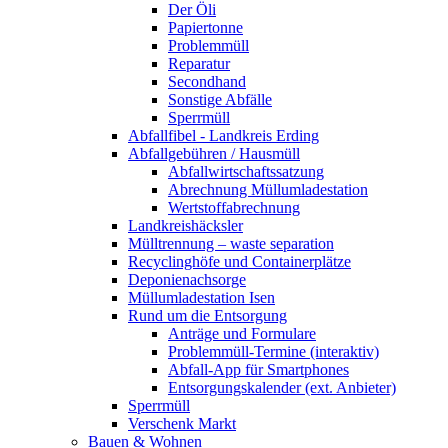
Der Öli
Papiertonne
Problemmüll
Reparatur
Secondhand
Sonstige Abfälle
Sperrmüll
Abfallfibel - Landkreis Erding
Abfallgebühren / Hausmüll
Abfallwirtschaftssatzung
Abrechnung Müllumladestation
Wertstoffabrechnung
Landkreishäcksler
Mülltrennung – waste separation
Recyclinghöfe und Containerplätze
Deponienachsorge
Müllumladestation Isen
Rund um die Entsorgung
Anträge und Formulare
Problemmüll-Termine (interaktiv)
Abfall-App für Smartphones
Entsorgungskalender (ext. Anbieter)
Sperrmüll
Verschenk Markt
Bauen & Wohnen