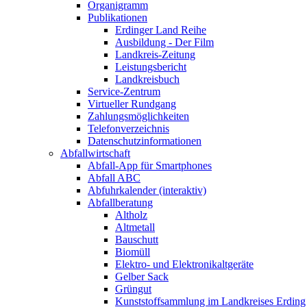
Organigramm
Publikationen
Erdinger Land Reihe
Ausbildung - Der Film
Landkreis-Zeitung
Leistungsbericht
Landkreisbuch
Service-Zentrum
Virtueller Rundgang
Zahlungsmöglichkeiten
Telefonverzeichnis
Datenschutzinformationen
Abfallwirtschaft
Abfall-App für Smartphones
Abfall ABC
Abfuhrkalender (interaktiv)
Abfallberatung
Altholz
Altmetall
Bauschutt
Biomüll
Elektro- und Elektronikaltgeräte
Gelber Sack
Grüngut
Kunststoffsammlung im Landkreises Erding