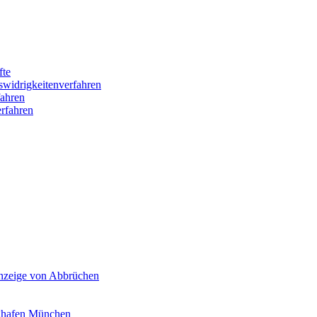
fte
swidrigkeitenverfahren
ahren
rfahren
Anzeige von Abbrüchen
ghafen München