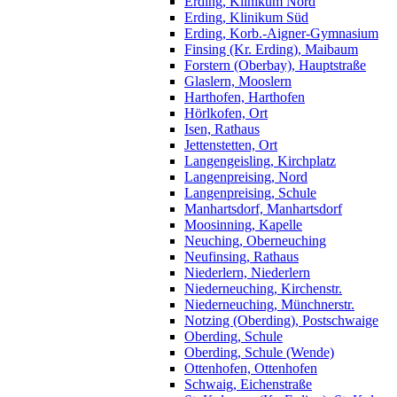
Erding, Klinikum Nord
Erding, Klinikum Süd
Erding, Korb.-Aigner-Gymnasium
Finsing (Kr. Erding), Maibaum
Forstern (Oberbay), Hauptstraße
Glaslern, Mooslern
Harthofen, Harthofen
Hörlkofen, Ort
Isen, Rathaus
Jettenstetten, Ort
Langengeisling, Kirchplatz
Langenpreising, Nord
Langenpreising, Schule
Manhartsdorf, Manhartsdorf
Moosinning, Kapelle
Neuching, Oberneuching
Neufinsing, Rathaus
Niederlern, Niederlern
Niederneuching, Kirchenstr.
Niederneuching, Münchnerstr.
Notzing (Oberding), Postschwaige
Oberding, Schule
Oberding, Schule (Wende)
Ottenhofen, Ottenhofen
Schwaig, Eichenstraße