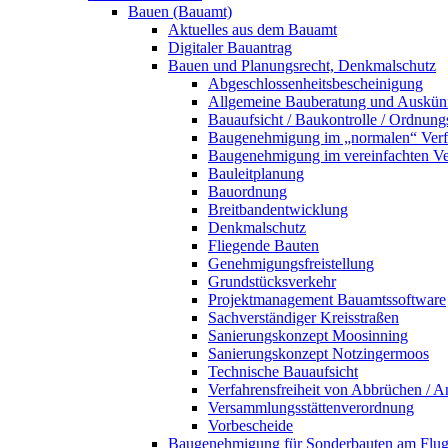
Bauen (Bauamt)
Aktuelles aus dem Bauamt
Digitaler Bauantrag
Bauen und Planungsrecht, Denkmalschutz
Abgeschlossenheitsbescheinigung
Allgemeine Bauberatung und Auskün
Bauaufsicht / Baukontrolle / Ordnung
Baugenehmigung im „normalen“ Verf
Baugenehmigung im vereinfachten Ve
Bauleitplanung
Bauordnung
Breitbandentwicklung
Denkmalschutz
Fliegende Bauten
Genehmigungsfreistellung
Grundstücksverkehr
Projektmanagement Bauamtssoftware
Sachverständiger Kreisstraßen
Sanierungskonzept Moosinning
Sanierungskonzept Notzingermoos
Technische Bauaufsicht
Verfahrensfreiheit von Abbrüchen / 
Versammlungsstättenverordnung
Vorbescheide
Baugenehmigung für Sonderbauten am Flu