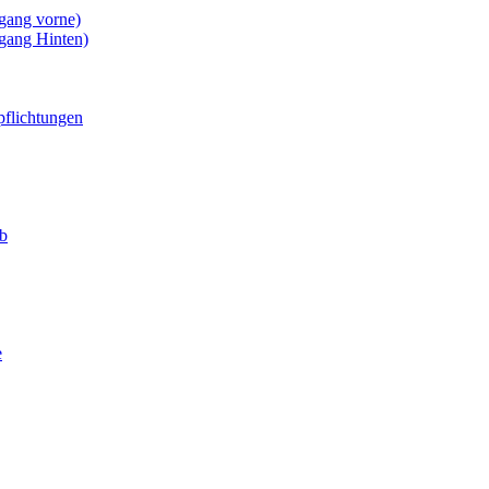
gang vorne)
gang Hinten)
pflichtungen
eb
e