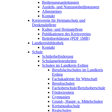
Bedienungsanleitungen
Ausleih- und Nutzungsbedingungen
Allgemeines
Kontakt
Kreisverein für Heimatschutz und
Denkmalpflege
Kultur- und Heimatpflege
Publikationen des Kreisvereins
Beitrittserklärung (PDF 1MB)
Landkreisbibliothek
Kontakt
Schule
Schülerbeförderung
Schulangelegenheiten
Schulen im Landkreis Erding
Berufsfachschulen im Landkreis
Erding
Fachakademie für Wirtschaft
Berufsschulen
Fachoberschule/Berufsoberschule
Förderzentren
Gymnasien
Grund-, Haupt- u. Mittelschulen
Kreismusikschule
Realschulen