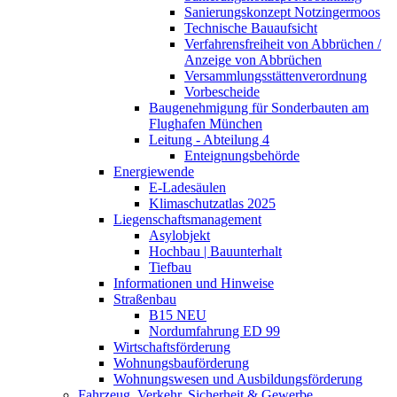
Sanierungskonzept Notzingermoos
Technische Bauaufsicht
Verfahrensfreiheit von Abbrüchen /
Anzeige von Abbrüchen
Versammlungsstättenverordnung
Vorbescheide
Baugenehmigung für Sonderbauten am
Flughafen München
Leitung - Abteilung 4
Enteignungsbehörde
Energiewende
E-Ladesäulen
Klimaschutzatlas 2025
Liegenschaftsmanagement
Asylobjekt
Hochbau | Bauunterhalt
Tiefbau
Informationen und Hinweise
Straßenbau
B15 NEU
Nordumfahrung ED 99
Wirtschaftsförderung
Wohnungsbauförderung
Wohnungswesen und Ausbildungsförderung
Fahrzeug, Verkehr, Sicherheit & Gewerbe