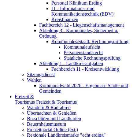
Personal Klinikum Erding
IT - Informations- und
Kommunikationstechnik (EDV)
Kreisfinanzen
Fachbereich 12 - Liegenschaftsmanagement
Abteilung 3 - Kommunales, Sicherheit u.
Ordnung
Kommunales/Staatl. Rechnungsprüfung
Kommunalaufsicht
Personenstandsrecht
Staatliche Rechnungsprüfung
Abteilung 1 - Landkreisaufgaben
Fachbereich 11 - Kreisentwicklung
Sitzungsdienst
Wahlen
Kommunalwahl 2026 - Ergebnisse Städte und
Gemeinden
Freizeit &
Tourismus
Freizeit & Tourismus
Wandern & Radfahren
Übernachten & Genießen
Broschüren und Landkarten
Bauernhausmuseum
Freizeitportal Online (ext.)
Regionale Landkreismarke "echt erding"