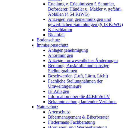
Erteilung v. Erlaubnissen f. Sammler,
Beförderer, Händler u. Makler v. gefährl.
Abfällen (§ 54 KrWG)
Anzeigen von gemeinnützigen und
gewerblichen Sammlungen (§ 18 KrWG)
Klärschlamm
Bioabfall
Bodenschutz
Immissionsschutz
Anlagengenehmigung
Anordnungen
Anzeige - unwesentlicher Änderungen
Beratung, Auskünfte und sonstige
Stellungnahmen
Beschwerden (Luft, Lärm, Licht)
Fachliche Stellungnahmen der
Umweltingenieure
IE-Anlagen
Information über die 44.BImSchV
Bekanntmachung laufender Verfahren
Naturschutz
Artenschutz
Bibermanagement & Biberberater
Fledermaus-Fachberatung
Hornissen- und Wespenberatung