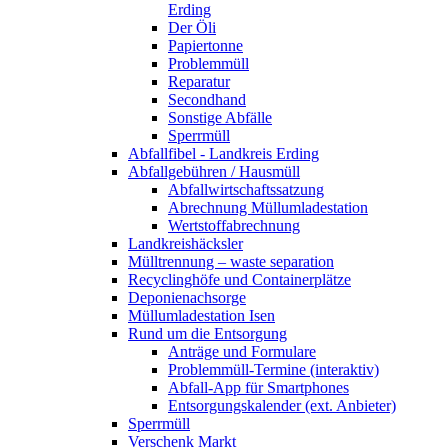
Erding
Der Öli
Papiertonne
Problemmüll
Reparatur
Secondhand
Sonstige Abfälle
Sperrmüll
Abfallfibel - Landkreis Erding
Abfallgebühren / Hausmüll
Abfallwirtschaftssatzung
Abrechnung Müllumladestation
Wertstoffabrechnung
Landkreishäcksler
Mülltrennung – waste separation
Recyclinghöfe und Containerplätze
Deponienachsorge
Müllumladestation Isen
Rund um die Entsorgung
Anträge und Formulare
Problemmüll-Termine (interaktiv)
Abfall-App für Smartphones
Entsorgungskalender (ext. Anbieter)
Sperrmüll
Verschenk Markt