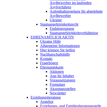
Asylbewerber im laufenden
Asylverfahren
Aufenthaltsregelung für abgelehnte
Asylbewerber
Ukraine
Staatsangehörigkeitsrecht
Einbürgerungen
Staatsangehörigkeitsverhältnisse
EHRENAMTLICH AKTIV
Ukraine Hilfe
Allgemeine Informationen
Hier können Sie helfen
Nachbarschaftshilfe
Kontakt
Fragebögen
Ehrenamtskarte
Aktionen
App für Inhaber
Voraussetzungen
Formulare
Akzeptanzstellen
Newsletter
Erziehungsberatung
Angebot
Erziehungs- und Familienberatungsstelle