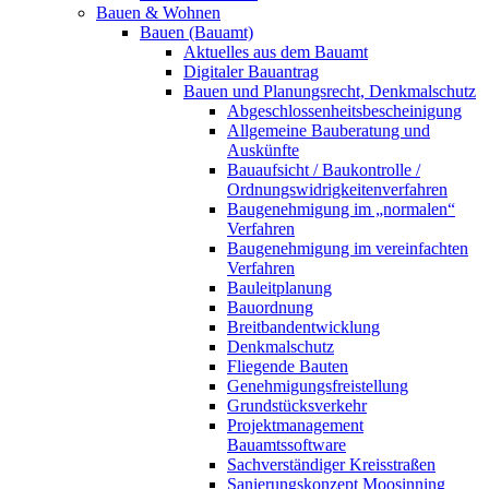
Bauen & Wohnen
Bauen (Bauamt)
Aktuelles aus dem Bauamt
Digitaler Bauantrag
Bauen und Planungsrecht, Denkmalschutz
Abgeschlossenheitsbescheinigung
Allgemeine Bauberatung und
Auskünfte
Bauaufsicht / Baukontrolle /
Ordnungswidrigkeitenverfahren
Baugenehmigung im „normalen“
Verfahren
Baugenehmigung im vereinfachten
Verfahren
Bauleitplanung
Bauordnung
Breitbandentwicklung
Denkmalschutz
Fliegende Bauten
Genehmigungsfreistellung
Grundstücksverkehr
Projektmanagement
Bauamtssoftware
Sachverständiger Kreisstraßen
Sanierungskonzept Moosinning