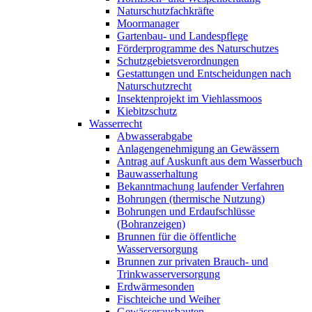
Naturschutzfachkräfte
Moormanager
Gartenbau- und Landespflege
Förderprogramme des Naturschutzes
Schutzgebietsverordnungen
Gestattungen und Entscheidungen nach
Naturschutzrecht
Insektenprojekt im Viehlassmoos
Kiebitzschutz
Wasserrecht
Abwasserabgabe
Anlagengenehmigung an Gewässern
Antrag auf Auskunft aus dem Wasserbuch
Bauwasserhaltung
Bekanntmachung laufender Verfahren
Bohrungen (thermische Nutzung)
Bohrungen und Erdaufschlüsse
(Bohranzeigen)
Brunnen für die öffentliche
Wasserversorgung
Brunnen zur privaten Brauch- und
Trinkwasserversorgung
Erdwärmesonden
Fischteiche und Weiher
Gewässerausbauten