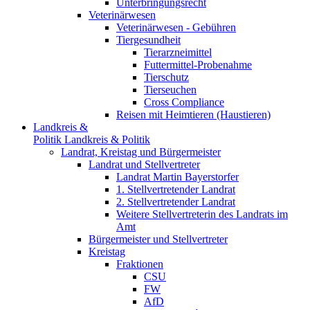
Unterbringungsrecht
Veterinärwesen
Veterinärwesen - Gebühren
Tiergesundheit
Tierarzneimittel
Futtermittel-Probenahme
Tierschutz
Tierseuchen
Cross Compliance
Reisen mit Heimtieren (Haustieren)
Landkreis &
Politik
Landkreis & Politik
Landrat, Kreistag und Bürgermeister
Landrat und Stellvertreter
Landrat Martin Bayerstorfer
1. Stellvertretender Landrat
2. Stellvertretender Landrat
Weitere Stellvertreterin des Landrats im
Amt
Bürgermeister und Stellvertreter
Kreistag
Fraktionen
CSU
FW
AfD